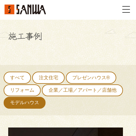
施工事例
イベント・見学会
不動産情報
事例
すべて
注文住宅
プレゼンハウス®
施工事例
パーツギャラリー
リフォーム
企業／工場／アパート／店舗他
モデルハウス
お客様の声
私たちのこと