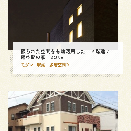
三和建設の強み
リフォーム
会社概要
採用情報
限られた空間を有効活用した ２階建７
層空間の家「ZONE」
モダン
収納
多層空間®
054-365-3838
受付時間／平日9:00 - 18:00
土日9:00 - 16:00