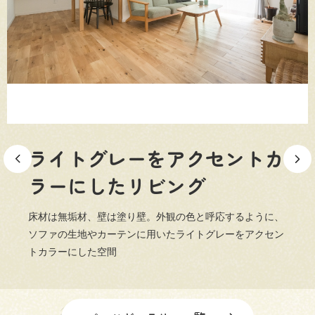
三和建設の強み
リフォーム
会社概要
採用情報
ライトグレーをアクセントカ
ラーにしたリビング
床材は無垢材、壁は塗り壁。外観の色と呼応するように、
054-365-3838
ソファの生地やカーテンに用いたライトグレーをアクセン
トカラーにした空間
受付時間／平日9:00 - 18:00
土日9:00 - 16:00