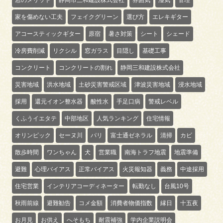
家を傷めない工夫
フェイクグリーン
選び方
エレキギター
アコースティックギター
原宿
暑さ対策
シート
シェード
冷房費削減
リクシル
窓ガラス
目隠し
基礎工事
コンクリート
コンクリートの割れ
静岡三和建設株式会社
災害地域
洪水地域
土砂災害警戒区域
津波災害地域
浸水地域
採用
還元イオン整水器
酸性水
手足口病
警戒レベル
くふうイエタテ
中部地区
人気ランキング
住宅情報
オリンピック
セーヌ川
パリ
富士通ゼネラル
清掃
カビ
散歩時間
ワンちゃん
犬
営業職
南海トラフ地震
地震準備
避難
心理バイアス
正常バイアス
火災報知器
義務
中途採用
住宅営業
インテリアコーディネーター
転勤なし
台風10号
秋雨前線
避難勧告
コメ金額
消費者物価指数
縁日
十五夜
お月見
お供え
へそもち
耐震補強
学内企業説明会