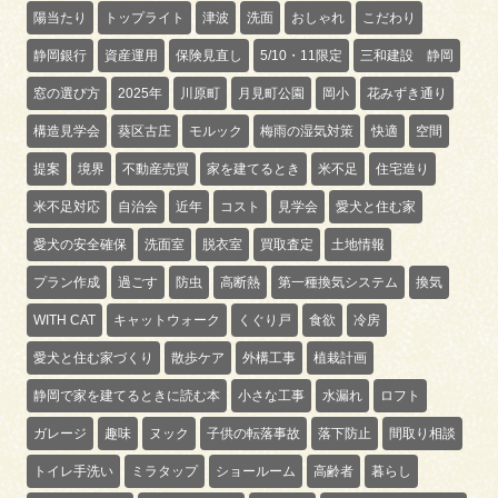
陽当たり
トップライト
津波
洗面
おしゃれ
こだわり
静岡銀行
資産運用
保険見直し
5/10・11限定
三和建設 静岡
窓の選び方
2025年
川原町
月見町公園
岡小
花みずき通り
構造見学会
葵区古庄
モルック
梅雨の湿気対策
快適
空間
提案
境界
不動産売買
家を建てるとき
米不足
住宅造り
米不足対応
自治会
近年
コスト
見学会
愛犬と住む家
愛犬の安全確保
洗面室
脱衣室
買取査定
土地情報
プラン作成
過ごす
防虫
高断熱
第一種換気システム
換気
WITH CAT
キャットウォーク
くぐり戸
食欲
冷房
愛犬と住む家づくり
散歩ケア
外構工事
植栽計画
静岡で家を建てるときに読む本
小さな工事
水漏れ
ロフト
ガレージ
趣味
ヌック
子供の転落事故
落下防止
間取り相談
トイレ手洗い
ミラタップ
ショールーム
高齢者
暮らし