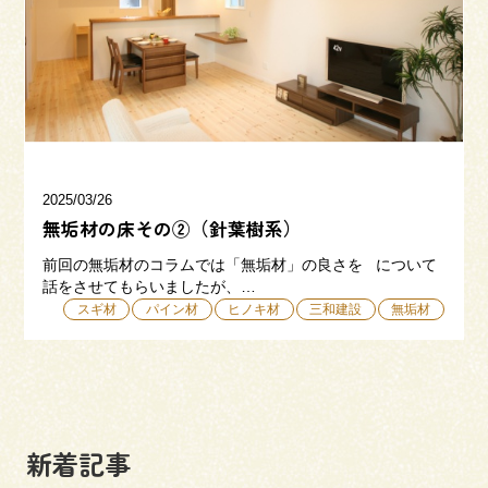
三和建設の強み
リフォーム
会社概要
採用情報
2025/03/26
無垢材の床その②（針葉樹系）
前回の無垢材のコラムでは「無垢材」の良さを について
話をさせてもらいましたが、…
スギ材
パイン材
ヒノキ材
三和建設
無垢材
054-365-3838
受付時間／平日9:00 - 18:00
土日9:00 - 16:00
新着記事