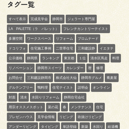
タグ一覧
すべて表示
完成見学会
静岡市
ジェラート専門屋
LA PALETTE（ラ パレット）
フレンチカントリーテイスト
多層空間
ワークスペース
リフォーム
プロムナード
ドコリフォ
住宅施工事例
二世帯住宅
三和建設静
イエタテ
公示価格
静岡県
ランキング
東京都
１位
清水区馬走
料理
リノベーション
静岡市スイーツ
カレンダー
暦
修理
お問合せ
三和建設静岡市
株式会社大仙
静岡市グルメ
蕎麦屋
グルテンフリー
鴨料理
住宅テイスト
説明会
オンライン
対面
清水
水回りリフォーム
静岡住宅会社
用宗オススメスポット
菜の花
春
メンテナンス
住宅
プレゼンハウス
見学会情報
リビング
吹抜けリビング
アンダーリビング
タイピング
単語登録
新築
水回り
給湯機