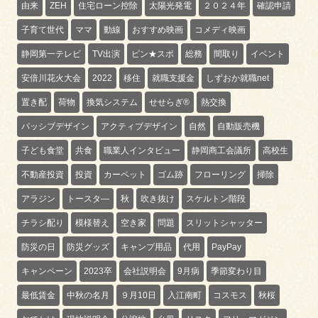
由来
ZEH
住宅ローン控除
太陽光発電
２０２４年
確認申請
子育て世代
ママ
動線
おすすめ映画
コメディ映画
静岡第一テレビ
TV出演
ピン★スポ
総務
間取り
イベント
安倍川花火大会
2022
移住
就職支援金
しずおか就職net
置き配
荷物
換気システム
せせらぎ®
熱交換
パッシブデザイン
アクティブデザイン
自然
自動販売機
子ども食堂
共食
職業人インタビュー
静岡商工会議所
高校生
不動産投資
投資
カーペット
ゴム跡
フローリング
掃除
アラジン
トースタ―
秋
吹き抜け
スケルトン階段
チラシ配り
模様替え
空き家
問題
スリットシャッター
防災の日
防災グッズ
キャンプ用品
代用
PayPay
キャンペーン
2023卒
会社説明会
9月病
季節変わり目
最低賃金
中秋の名月
９月10日
入江南町
コスモス
秋桜