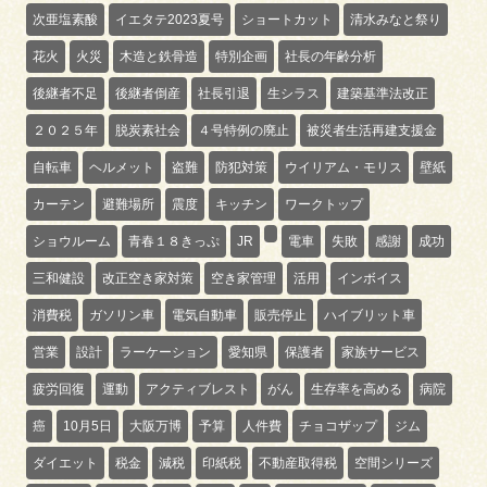
次亜塩素酸
イエタテ2023夏号
ショートカット
清水みなと祭り
花火
火災
木造と鉄骨造
特別企画
社長の年齢分析
後継者不足
後継者倒産
社長引退
生シラス
建築基準法改正
２０２５年
脱炭素社会
４号特例の廃止
被災者生活再建支援金
自転車
ヘルメット
盗難
防犯対策
ウイリアム・モリス
壁紙
カーテン
避難場所
震度
キッチン
ワークトップ
ショウルーム
青春１８きっぷ
JR
電車
失敗
感謝
成功
三和健設
改正空き家対策
空き家管理
活用
インボイス
消費税
ガソリン車
電気自動車
販売停止
ハイブリット車
営業
設計
ラーケーション
愛知県
保護者
家族サービス
疲労回復
運動
アクティブレスト
がん
生存率を高める
病院
癌
10月5日
大阪万博
予算
人件費
チョコザップ
ジム
ダイエット
税金
減税
印紙税
不動産取得税
空間シリーズ