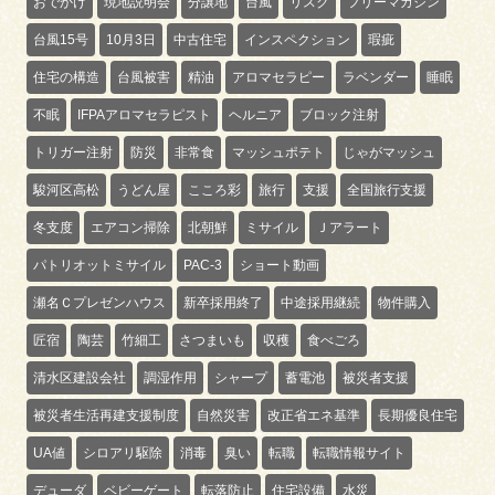
おでかけ
現地説明会
分譲地
台風
リスク
フリーマガジン
台風15号
10月3日
中古住宅
インスペクション
瑕疵
住宅の構造
台風被害
精油
アロマセラピー
ラベンダー
睡眠
不眠
IFPAアロマセラピスト
ヘルニア
ブロック注射
トリガー注射
防災
非常食
マッシュポテト
じゃがマッシュ
駿河区高松
うどん屋
こころ彩
旅行
支援
全国旅行支援
冬支度
エアコン掃除
北朝鮮
ミサイル
Ｊアラート
パトリオットミサイル
PAC-3
ショート動画
瀬名Ｃプレゼンハウス
新卒採用終了
中途採用継続
物件購入
匠宿
陶芸
竹細工
さつまいも
収穫
食べごろ
清水区建設会社
調湿作用
シャープ
蓄電池
被災者支援
被災者生活再建支援制度
自然災害
改正省エネ基準
長期優良住宅
UA値
シロアリ駆除
消毒
臭い
転職
転職情報サイト
デューダ
ベビーゲート
転落防止
住宅設備
水災