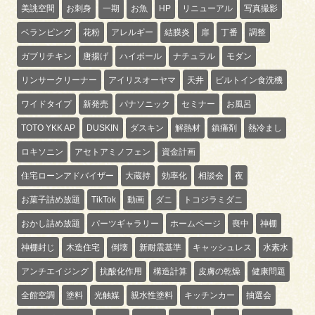
美誂空間
お刺身
一期
お魚
HP
リニューアル
写真撮影
ベランピング
花粉
アレルギー
結膜炎
扉
丁番
調整
ガブリチキン
唐揚げ
ハイボール
ナチュラル
モダン
リンサークリーナー
アイリスオーヤマ
天井
ビルトイン食洗機
ワイドタイプ
新発売
パナソニック
セミナー
お風呂
TOTO YKK AP
DUSKIN
ダスキン
解熱材
鎮痛剤
熱冷まし
ロキソニン
アセトアミノフェン
資金計画
住宅ローンアドバイザー
大蔵持
効率化
相談会
夜
お菓子詰め放題
TikTok
動画
ダニ
トコジラミダニ
おかし詰め放題
パーツギャラリー
ホームページ
喪中
神棚
神棚封じ
木造住宅
倒壊
新耐震基準
キャッシュレス
水素水
アンチエイジング
抗酸化作用
構造計算
皮膚の乾燥
健康問題
全館空調
塗料
光触媒
親水性塗料
キッチンカー
抽選会