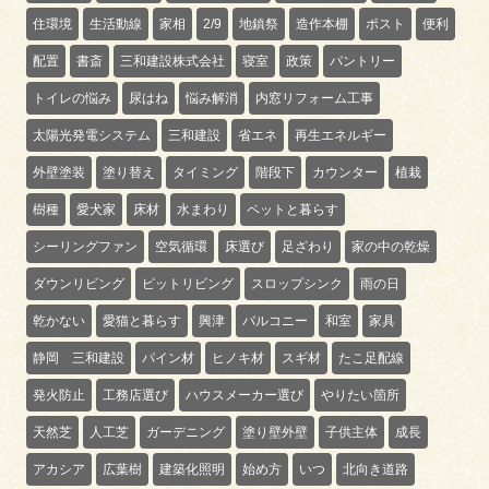
住環境
生活動線
家相
2/9
地鎮祭
造作本棚
ポスト
便利
配置
書斎
三和建設株式会社
寝室
政策
パントリー
トイレの悩み
尿はね
悩み解消
内窓リフォーム工事
太陽光発電システム
三和建設
省エネ
再生エネルギー
外壁塗装
塗り替え
タイミング
階段下
カウンター
植栽
樹種
愛犬家
床材
水まわり
ペットと暮らす
シーリングファン
空気循環
床選び
足ざわり
家の中の乾燥
ダウンリビング
ピットリビング
スロップシンク
雨の日
乾かない
愛猫と暮らす
興津
バルコニー
和室
家具
静岡 三和建設
パイン材
ヒノキ材
スギ材
たこ足配線
発火防止
工務店選び
ハウスメーカー選び
やりたい箇所
天然芝
人工芝
ガーデニング
塗り壁外壁
子供主体
成長
アカシア
広葉樹
建築化照明
始め方
いつ
北向き道路