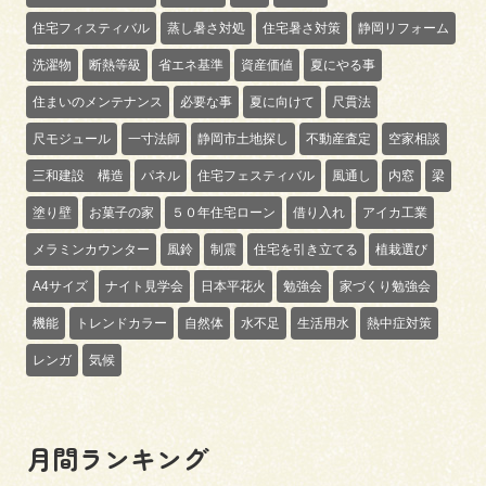
住宅フィスティバル
蒸し暑さ対処
住宅暑さ対策
静岡リフォーム
洗濯物
断熱等級
省エネ基準
資産価値
夏にやる事
住まいのメンテナンス
必要な事
夏に向けて
尺貫法
尺モジュール
一寸法師
静岡市土地探し
不動産査定
空家相談
三和建設 構造
パネル
住宅フェスティバル
風通し
内窓
梁
塗り壁
お菓子の家
５０年住宅ローン
借り入れ
アイカ工業
メラミンカウンター
風鈴
制震
住宅を引き立てる
植栽選び
A4サイズ
ナイト見学会
日本平花火
勉強会
家づくり勉強会
機能
トレンドカラー
自然体
水不足
生活用水
熱中症対策
レンガ
気候
月間ランキング