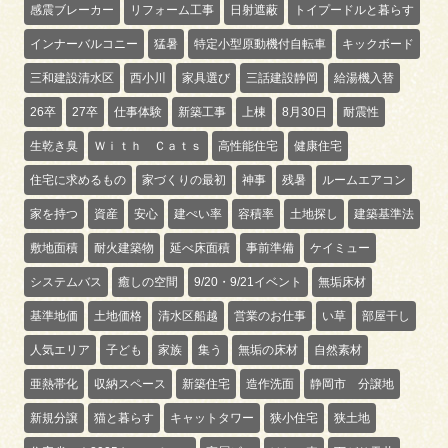
感震ブレーカー
リフォーム工事
日射遮蔽
トイプードルと暮らす
インナーバルコニー
猛暑
特定小型原動機付自転車
キックボード
三和建設清水区
西小川
家具選び
三話建設静岡
給湯機入替
26卒
27卒
仕事体験
新築工事
上棟
8月30日
耐震性
生乾き臭
Ｗｉｔｈ Ｃａｔｓ
高性能住宅
健康住宅
住宅に求めるもの
家づくりの最初
神事
残暑
ルームエアコン
家を持つ
資産
安心
建ぺい率
容積率
土地探し
建築基準法
敷地面積
耐火建築物
延べ床面積
事前準備
ケイミュー
システムバス
癒しの空間
9/20・9/21イベント
無垢床材
基準地価
土地価格
清水区船越
営業のお仕事
い草
部屋干し
人気エリア
子ども
家族
集う
無垢の床材
自然素材
亜熱帯化
収納スペース
新築住宅
造作洗面
静岡市 分譲地
新規分譲
猫と暮らす
キャットタワー
狭小住宅
狭土地