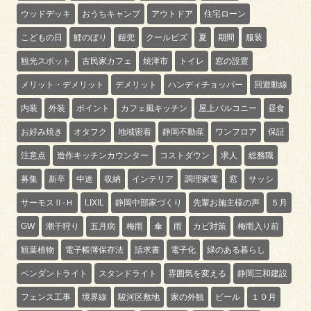
ウッドデッキ
おうちキャンプ
アウトドア
住宅ローン
こどもの日
鯉のぼり
鎧兜
クールビズ
夏
期間
服装
観光スポット
古民家カフェ
焼津市
トイレ
窓の設置
メリット・デメリット
デメリット
ハンディチョッパー
回遊動線
内装
外装
ポイント
カフェ風キッチン
屋上バルコニー
昼食
お好み焼き
オタフク
地域密着
静岡不動産
ワンフロア
保証
注意点
造作キッチンカウンター
コストダウン
求人
総務職
募集
新卒
中途
収納
インテリア
調理家電
窓
サッシ
サーモスⅡ-Ｈ
LIXIL
静岡中部家づくり
先輩お施主様の声
５月
GW
潮干狩り
五月病
梅雨
傘
雨
カビ対策
梅雨入り前
観葉植物
電子帳簿保存法
請求書
電子化
緑のある暮らし
ペンダントライト
スタンドライト
雰囲気を変える
静岡三和建設
フェンス工事
境界線
駿河区敷地
家の外観
ビール
１０月