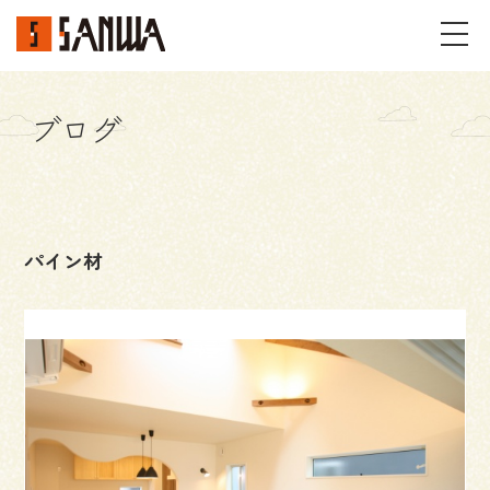
ブログ
イベント・見学会
不動産情報
パイン材
事例
施工事例
パーツギャラリー
お客様の声
私たちのこと