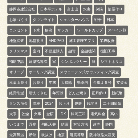
静岡市建設会社
日本平ホテル
富士山
水害
保険
部屋作り
お家づくり
ダウンライト
シェルターハウス
戦争
日本
コンセント
下水
解決
サッカー
ワールドカップ
スペイン戦
地盤調査
地盤改良
ANDPAD
施工管理アプリ
業務改善
クリスマス
室内
不動産購入
融資
金融機関
復旧工事
補助申請
建築指導課
家
シンボルツリー
庭
シマトネリコ
オリーブ
ボーリング調査
スウェーデン式サウンディング調査
秋葉山祭り
お祭り
年末
大掃除
効率的
台風１５号
支援金
経費削減
増えてきた
年賀状
どんど焼き
正月飾り
新紙幣
タンス預金
課税
2024
お正月
鏡餅
鏡開き
二十四節気
大寒
乾燥
火事
金額
LDK
静岡三和
電気料金
高い
いつまで
湿度
勾配天井
結露
対策方法
建売
静岡
最高気温
断熱
吹抜け
地震
耐震等級
阪神淡路大震災