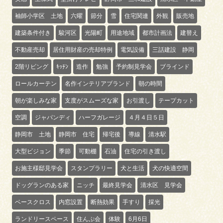
袖師小学区 土地
六曜
節分
雪
住宅関連
外観
販売地
建築条件付き
駿河区
光陽町
用途地域
都市計画法
建替え
不動産売却
居住用財産の売却特例
電気設備
三話建設 静岡
2階リビング
ｷｯﾁﾝ
造作
勉強
予約制見学会
ブラインド
ロールカーテン
名作インテリアブランド
朝の時間
朝が楽しみな家
支度がスムーズな家
お引渡し
テープカット
空調
ジャパンディ
ハーフガレージ
４月４日５日
静岡市 土地
静岡市 住宅
帰宅後
導線
清水駅
大型ビジョン
季節
可動棚
石油
住宅の引き渡し
お施主様邸見学会
スタンプラリー
犬と生活
犬の快適空間
ドッグランのある家
ニッチ
最終見学会
清水区 見学会
ベースクロス
内窓設置
断熱効果
手すり
採光
ランドリースペース
住んぷ会
体験
6月6日