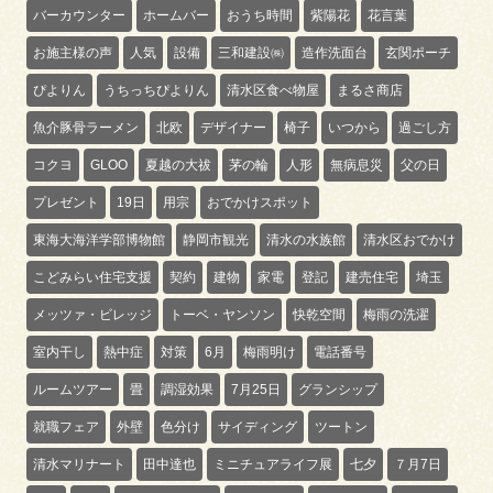
バーカウンター
ホームバー
おうち時間
紫陽花
花言葉
お施主様の声
人気
設備
三和建設㈱
造作洗面台
玄関ポーチ
ぴよりん
うちっちぴよりん
清水区食べ物屋
まるさ商店
魚介豚骨ラーメン
北欧
デザイナー
椅子
いつから
過ごし方
コクヨ
GLOO
夏越の大祓
茅の輪
人形
無病息災
父の日
プレゼント
19日
用宗
おでかけスポット
東海大海洋学部博物館
静岡市観光
清水の水族館
清水区おでかけ
こどみらい住宅支援
契約
建物
家電
登記
建売住宅
埼玉
メッツァ・ビレッジ
トーベ・ヤンソン
快乾空間
梅雨の洗濯
室内干し
熱中症
対策
6月
梅雨明け
電話番号
ルームツアー
畳
調湿効果
7月25日
グランシップ
就職フェア
外壁
色分け
サイディング
ツートン
清水マリナート
田中達也
ミニチュアライフ展
七夕
７月7日