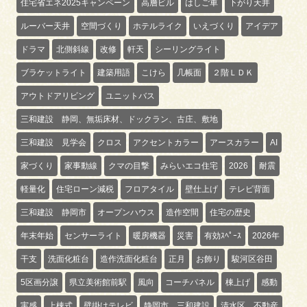
住宅省エネ2025キャンペーン
高層ビル
はしご車
下がり天井
ルーバー天井
空間づくり
ホテルライク
いえづくり
アイデア
ドラマ
北側斜線
改修
軒天
シーリングライト
ブラケットライト
建築用語
こけら
几帳面
２階ＬＤＫ
アウトドアリビング
ユニットバス
三和建設 静岡、無垢床材、ドックラン、古庄、敷地
三和建設 見学会
クロス
アクセントカラー
アースカラー
AI
家づくり
家事動線
クマの目撃
みらいエコ住宅
2026
耐震
軽量化
住宅ローン減税
フロアタイル
壁仕上げ
テレビ背面
三和建設 静岡市
オープンハウス
造作空間
住宅の歴史
年末年始
センサーライト
暖房機器
災害
有効ｽﾍﾟｰｽ
2026年
干支
洗面化粧台
造作洗面化粧台
正月
お飾り
駿河区谷田
5区画分譲
県立美術館前駅
風向
コーチパネル
棟上げ
感動
実感
上棟式
壁掛けテレビ
静岡市 三和建設
清水区 不動産