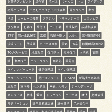
お菓子プレゼント
造作額
清水区
にゃんこ
ネコ
アイディア
宅配ボックス
こどもエコ住まい支援事業
雨水タンク
断水
構造
コーヒーの種類
ブラジル
キリマンジャロ
コロンビア
ひな祭り
お雛様
片付け
吊るし雛
整理収納
設計相談会
13年
安井金比羅堂
京都
悪縁を絶つ
お参り
三和建設静岡
現場シート
足場幕
マイナス金利
景気
25卒
静岡耐震助成金
TOUKAI－ゼロ
地震対策
住宅購入
規格住宅
入学式
玄関
鏡
新卒採用
ニュータウン
高齢化
問題点
マイナンバーカード
健康保険証
マイナ保険証
クリーンシェルター
熱中症アラート
HEAT20
断熱省エネ基準
虫対策
室内外
七ツ新屋
幸せホルモン
ジャルディーノ
オムライス
敷地
愛犬
ドッグラン
ボーナス
経済
財務管理
モチベーション
静岡三和建設株
建物見学
予約受付中
窓のメリット
静岡市三和建設株式会社
雰囲気
湿気
管理