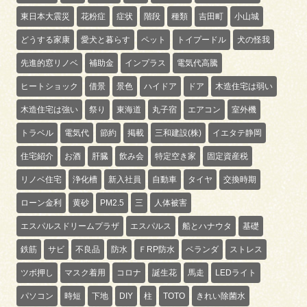
東日本大震災
花粉症
症状
階段
種類
吉田町
小山城
どうする家康
愛犬と暮らす
ペット
トイプードル
犬の怪我
先進的窓リノベ
補助金
インプラス
電気代高騰
ヒートショック
借景
景色
ハイドア
ドア
木造住宅は弱い
木造住宅は強い
祭り
東海道
丸子宿
エアコン
室外機
トラベル
電気代
節約
掲載
三和建設(株)
イエタテ静岡
住宅紹介
お酒
肝臓
飲み会
特定空き家
固定資産税
リノベ住宅
浄化槽
新入社員
自動車
タイヤ
交換時期
ローン金利
黄砂
PM2.5
三
人体被害
エスパルスドリームプラザ
エスパルス
船とハナウタ
基礎
鉄筋
サビ
不良品
防水
ＦRP防水
ベランダ
ストレス
ツボ押し
マスク着用
コロナ
誕生花
馬走
LEDライト
パソコン
時短
下地
DIY
柱
TOTO
きれい除菌水