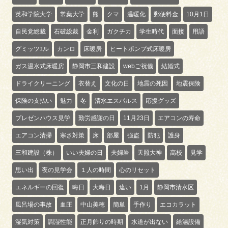
英和学院大学
常葉大学
熊
クマ
温暖化
郵便料金
10月1日
自民党総裁
石破総裁
金利
ガクチカ
学生時代
面接
用語
グミッツｴル
カンロ
床暖房
ヒートポンプ式床暖房
ガス温水式床暖房
静岡市三和建設
webご祝儀
結婚式
ドライクリーニング
衣替え
文化の日
地震の死因
地震保険
保険の支払い
魅力
冬
清水エスパルス
応援グッズ
プレゼンハウス見学
勤労感謝の日
11月23日
エアコンの寿命
エアコン清掃
寒さ対策
床
部屋
強盗
防犯
護身
三和建設（株）
いい夫婦の日
夫婦岩
天照大神
高校
見学
思い出
夜の見学会
１人の時間
心のリセット
エネルギーの回復
晦日
大晦日
違い
1月
静岡市清水区
風呂場の事故
血圧
中山美穂
簡単
手作り
エコカラット
湿気対策
調湿性能
正月飾りの時期
水道が出ない
給湯設備