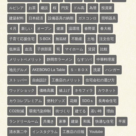
ルピシア
お茶
建設
桜
円安
ドル高
為替
投資家
建築材料
日本経済
設備器具の納期
ガスコンロ
照明器具
４月
新しい
オープン
健康
温環境
春野菜
春大根
子育て応援住宅
S-BOX
無垢材
不動産
土地
注文住宅
低体温
血流
子供部屋
筍
マイホーム
賃貸
比較
メリットベメリット
静岡市ラーメン
なすソバ
中華料理屋
地元グルメ
AKEBONO La Table
Ｓ－ＢＯＸ
洗濯
ハンガー
ストッパー
自由設計
工務店のメリット
住宅会社の選び方
ウッドショック
価格高騰
値上げ
ネモフィラ
カウネット
カウコレプレミアム
便利グッズ
花畑
SDGｓ
長寿命住宅
CO2削減
環境汚染抑制
街づくり
建てる
若い時
理由
ランドリールーム
共働き
家事
建築
和風
快適な住宅
平屋
清水第二中
インスタグラム
工務店の日報
Youtube