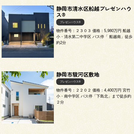
三和建設の強み
リフォーム
静岡市清水区船越プレゼンハウ
ス®
会社概要
プレゼンハウス®
物件番号：２３０３ 価格：5,980万円 船越
小・清水第二中学区 バス停「 船越南」徒歩
採用情報
約2分
静岡市駿河区敷地
プレゼンハウス®
物件番号：２２０２ 価格：4,400万円 宮竹
054-365-3838
小・南中学区 バス停「下島北」まで徒歩約
２分
受付時間／平日9:00 - 18:00
土日9:00 - 16:00