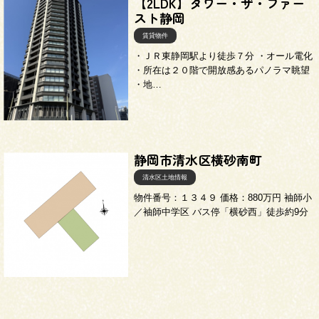
【2LDK】タワー・ザ・ファー
スト静岡
賃貸物件
・ＪＲ東静岡駅より徒歩７分 ・オール電化
・所在は２０階で開放感あるパノラマ眺望
・地…
静岡市清水区横砂南町
清水区土地情報
物件番号：１３４９ 価格：880万円 袖師小
／袖師中学区 バス停「横砂西」徒歩約9分