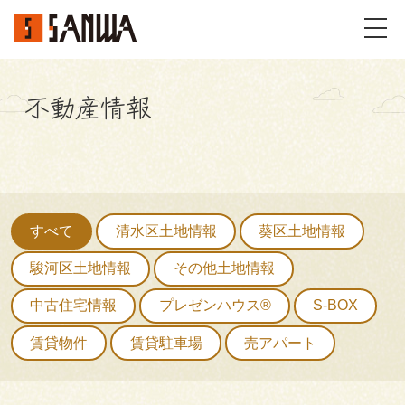
不動産情報
イベント・見学会
不動産情報
事例
すべて
清水区土地情報
葵区土地情報
施工事例
パーツギャラリー
駿河区土地情報
その他土地情報
中古住宅情報
プレゼンハウス®
S-BOX
お客様の声
賃貸物件
賃貸駐車場
売アパート
私たちのこと