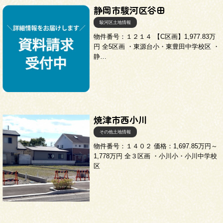
静岡市駿河区谷田
来場予約
お問い合わせ
資料請求
駿河区土地情報
物件番号：１２１４ 【C区画】1,977.83万
円 全5区画 ・東源台小・東豊田中学校区 ・
静…
焼津市西小川
その他土地情報
物件番号：１４０２ 価格：1,697.85万円～
1,778万円 全３区画 ・小川小・小川中学校
区