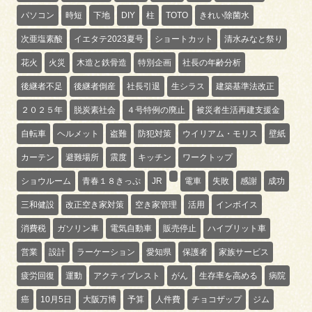
パソコン
時短
下地
DIY
柱
TOTO
きれい除菌水
次亜塩素酸
イエタテ2023夏号
ショートカット
清水みなと祭り
花火
火災
木造と鉄骨造
特別企画
社長の年齢分析
後継者不足
後継者倒産
社長引退
生シラス
建築基準法改正
２０２５年
脱炭素社会
４号特例の廃止
被災者生活再建支援金
自転車
ヘルメット
盗難
防犯対策
ウイリアム・モリス
壁紙
カーテン
避難場所
震度
キッチン
ワークトップ
ショウルーム
青春１８きっぷ
JR
電車
失敗
感謝
成功
三和健設
改正空き家対策
空き家管理
活用
インボイス
消費税
ガソリン車
電気自動車
販売停止
ハイブリット車
営業
設計
ラーケーション
愛知県
保護者
家族サービス
疲労回復
運動
アクティブレスト
がん
生存率を高める
病院
癌
10月5日
大阪万博
予算
人件費
チョコザップ
ジム