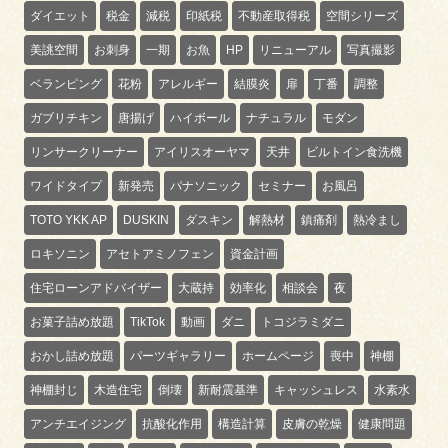
ダイエット
税金
減税
印紙税
不動産取得税
空間シリーズ
美誂空間
お刺身
一期
お魚
HP
リニューアル
写真撮影
ベランピング
花粉
アレルギー
結膜炎
扉
丁番
調整
ガブリチキン
唐揚げ
ハイボール
ナチュラル
モダン
リンサークリーナー
アイリスオーヤマ
天井
ビルトイン食洗機
ワイドタイプ
新発売
パナソニック
セミナー
お風呂
TOTO YKK AP
DUSKIN
ダスキン
解熱材
鎮痛剤
熱冷まし
ロキソニン
アセトアミノフェン
資金計画
住宅ローンアドバイザー
大蔵持
効率化
相談会
夜
お菓子詰め放題
TikTok
動画
ダニ
トコジラミダニ
おかし詰め放題
パーツギャラリー
ホームページ
喪中
神棚
神棚封じ
木造住宅
倒壊
新耐震基準
キャッシュレス
水素水
アンチエイジング
抗酸化作用
構造計算
皮膚の乾燥
健康問題