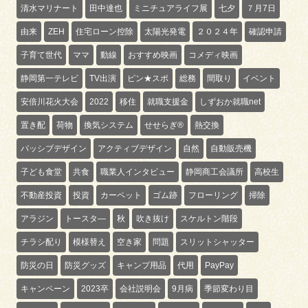
清水マリナート
田中達也
ミニチュアライフ展
七夕
７月7日
由来
ZEH
住宅ローン控除
太陽光発電
２０２４年
確認申請
子育て世代
ママ
動線
おすすめ映画
コメディ映画
静岡第一テレビ
TV出演
ピン★スポ
総務
間取り
イベント
安倍川花火大会
2022
移住
就職支援金
しずおか就職net
置き配
荷物
換気システム
せせらぎ®
熱交換
パッシブデザイン
アクティブデザイン
自然
自動販売機
子ども食堂
共食
職業人インタビュー
静岡商工会議所
高校生
不動産投資
投資
カーペット
ゴム跡
フローリング
掃除
アラジン
トースタ―
秋
吹き抜け
スケルトン階段
チラシ配り
模様替え
空き家
問題
スリットシャッター
防災の日
防災グッズ
キャンプ用品
代用
PayPay
キャンペーン
2023卒
会社説明会
9月病
季節変わり目