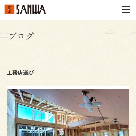
ブログ
イベント・見学会
不動産情報
工務店選び
事例
施工事例
パーツギャラリー
お客様の声
私たちのこと