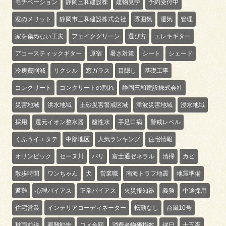
モチベーション
静岡三和建設株
建物見学
予約受付中
窓のメリット
静岡市三和建設株式会社
雰囲気
湿気
管理
家を傷めない工夫
フェイクグリーン
選び方
エレキギター
アコースティックギター
原宿
暑さ対策
シート
シェード
冷房費削減
リクシル
窓ガラス
目隠し
基礎工事
コンクリート
コンクリートの割れ
静岡三和建設株式会社
災害地域
洪水地域
土砂災害警戒区域
津波災害地域
浸水地域
採用
還元イオン整水器
酸性水
手足口病
警戒レベル
くふうイエタテ
中部地区
人気ランキング
住宅情報
オリンピック
セーヌ川
パリ
富士通ゼネラル
清掃
カビ
散歩時間
ワンちゃん
犬
営業職
南海トラフ地震
地震準備
避難
心理バイアス
正常バイアス
火災報知器
義務
中途採用
住宅営業
インテリアコーディネーター
転勤なし
台風10号
秋雨前線
避難勧告
コメ金額
消費者物価指数
縁日
十五夜