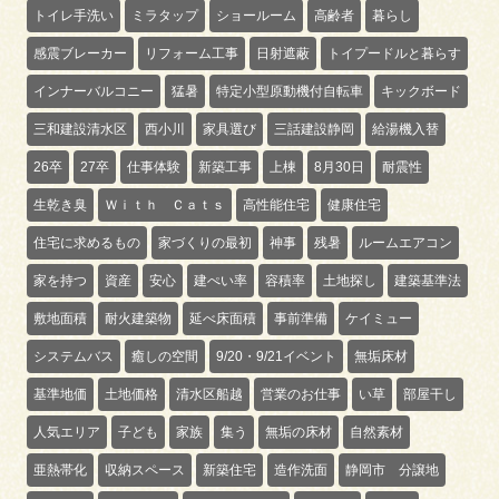
トイレ手洗い
ミラタップ
ショールーム
高齢者
暮らし
感震ブレーカー
リフォーム工事
日射遮蔽
トイプードルと暮らす
インナーバルコニー
猛暑
特定小型原動機付自転車
キックボード
三和建設清水区
西小川
家具選び
三話建設静岡
給湯機入替
26卒
27卒
仕事体験
新築工事
上棟
8月30日
耐震性
生乾き臭
Ｗｉｔｈ Ｃａｔｓ
高性能住宅
健康住宅
住宅に求めるもの
家づくりの最初
神事
残暑
ルームエアコン
家を持つ
資産
安心
建ぺい率
容積率
土地探し
建築基準法
敷地面積
耐火建築物
延べ床面積
事前準備
ケイミュー
システムバス
癒しの空間
9/20・9/21イベント
無垢床材
基準地価
土地価格
清水区船越
営業のお仕事
い草
部屋干し
人気エリア
子ども
家族
集う
無垢の床材
自然素材
亜熱帯化
収納スペース
新築住宅
造作洗面
静岡市 分譲地