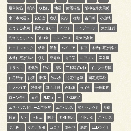
最高気温
断熱
吹抜け
地震
耐震等級
阪神淡路大震災
東日本大震災
花粉症
症状
階段
種類
吉田町
小山城
どうする家康
愛犬と暮らす
ペット
トイプードル
犬の怪我
先進的窓リノベ
補助金
インプラス
電気代高騰
ヒートショック
借景
景色
ハイドア
ドア
木造住宅は弱い
木造住宅は強い
祭り
東海道
丸子宿
エアコン
室外機
トラベル
電気代
節約
掲載
三和建設(株)
イエタテ静岡
住宅紹介
お酒
肝臓
飲み会
特定空き家
固定資産税
リノベ住宅
浄化槽
新入社員
自動車
タイヤ
交換時期
ローン金利
黄砂
PM2.5
三
人体被害
エスパルスドリームプラザ
エスパルス
船とハナウタ
基礎
鉄筋
サビ
不良品
防水
ＦRP防水
ベランダ
ストレス
ツボ押し
マスク着用
コロナ
誕生花
馬走
LEDライト