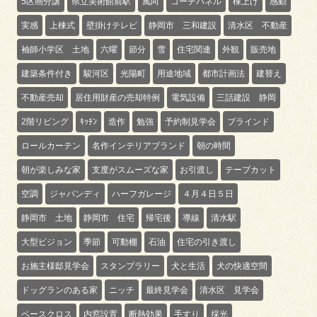
5区画分譲
県立美術館前駅
風向
コーチパネル
棟上げ
感動
実感
上棟式
壁掛けテレビ
静岡市 三和建設
清水区 不動産
袖師小学区 土地
六曜
節分
雪
住宅関連
外観
販売地
建築条件付き
駿河区
光陽町
用途地域
都市計画法
建替え
不動産売却
居住用財産の売却特例
電気設備
三話建設 静岡
2階リビング
ｷｯﾁﾝ
造作
勉強
予約制見学会
ブラインド
ロールカーテン
名作インテリアブランド
朝の時間
朝が楽しみな家
支度がスムーズな家
お引渡し
テープカット
空調
ジャパンディ
ハーフガレージ
４月４日５日
静岡市 土地
静岡市 住宅
帰宅後
導線
清水駅
大型ビジョン
季節
可動棚
石油
住宅の引き渡し
お施主様邸見学会
スタンプラリー
犬と生活
犬の快適空間
ドッグランのある家
ニッチ
最終見学会
清水区 見学会
ベースクロス
内窓設置
断熱効果
手すり
採光