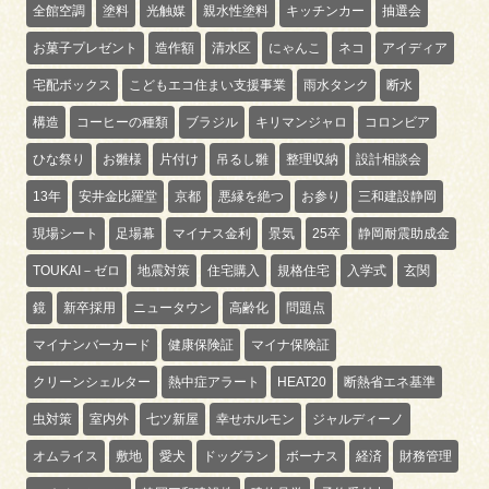
全館空調
塗料
光触媒
親水性塗料
キッチンカー
抽選会
お菓子プレゼント
造作額
清水区
にゃんこ
ネコ
アイディア
宅配ボックス
こどもエコ住まい支援事業
雨水タンク
断水
構造
コーヒーの種類
ブラジル
キリマンジャロ
コロンビア
ひな祭り
お雛様
片付け
吊るし雛
整理収納
設計相談会
13年
安井金比羅堂
京都
悪縁を絶つ
お参り
三和建設静岡
現場シート
足場幕
マイナス金利
景気
25卒
静岡耐震助成金
TOUKAI－ゼロ
地震対策
住宅購入
規格住宅
入学式
玄関
鏡
新卒採用
ニュータウン
高齢化
問題点
マイナンバーカード
健康保険証
マイナ保険証
クリーンシェルター
熱中症アラート
HEAT20
断熱省エネ基準
虫対策
室内外
七ツ新屋
幸せホルモン
ジャルディーノ
オムライス
敷地
愛犬
ドッグラン
ボーナス
経済
財務管理