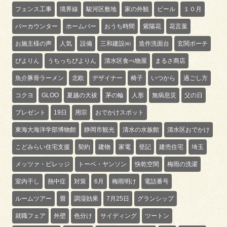
フェンス工事
境界線
駿河区敷地
家の外観
ビール
１０月
バーカウンター
ホームバー
おうち時間
紫陽花
花言葉
お施主様の声
人気
設備
三和建設㈱
造作洗面台
玄関ポーチ
ぴよりん
うちっちぴよりん
清水区食べ物屋
まるさ商店
魚介豚骨ラーメン
北欧
デザイナー
椅子
いつから
過ごし方
コクヨ
GLOO
夏越の大祓
茅の輪
人形
無病息災
父の日
プレゼント
19日
用宗
おでかけスポット
東海大海洋学部博物館
静岡市観光
清水の水族館
清水区おでかけ
こどみらい住宅支援
契約
建物
家電
登記
建売住宅
埼玉
メッツァ・ビレッジ
トーベ・ヤンソン
快乾空間
梅雨の洗濯
室内干し
熱中症
対策
6月
梅雨明け
電話番号
ルームツアー
畳
調湿効果
7月25日
グランシップ
就職フェア
外壁
色分け
サイディング
ツートン