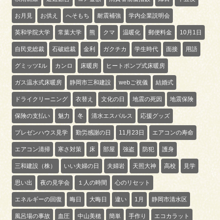
お月見
お供え
へそもち
耐震補強
学内企業説明会
英和学院大学
常葉大学
熊
クマ
温暖化
郵便料金
10月1日
自民党総裁
石破総裁
金利
ガクチカ
学生時代
面接
用語
グミッツｴル
カンロ
床暖房
ヒートポンプ式床暖房
ガス温水式床暖房
静岡市三和建設
webご祝儀
結婚式
ドライクリーニング
衣替え
文化の日
地震の死因
地震保険
保険の支払い
魅力
冬
清水エスパルス
応援グッズ
プレゼンハウス見学
勤労感謝の日
11月23日
エアコンの寿命
エアコン清掃
寒さ対策
床
部屋
強盗
防犯
護身
三和建設（株）
いい夫婦の日
夫婦岩
天照大神
高校
見学
思い出
夜の見学会
１人の時間
心のリセット
エネルギーの回復
晦日
大晦日
違い
1月
静岡市清水区
風呂場の事故
血圧
中山美穂
簡単
手作り
エコカラット