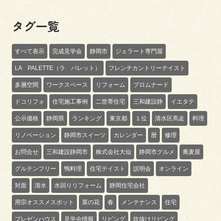
タグ一覧
すべて表示
完成見学会
静岡市
ジェラート専門屋
LA PALETTE（ラ パレット）
フレンチカントリーテイスト
多層空間
ワークスペース
リフォーム
プロムナード
ドコリフォ
住宅施工事例
二世帯住宅
三和建設静
イエタテ
公示価格
静岡県
ランキング
東京都
１位
清水区馬走
料理
リノベーション
静岡市スイーツ
カレンダー
暦
修理
お問合せ
三和建設静岡市
株式会社大仙
静岡市グルメ
蕎麦屋
グルテンフリー
鴨料理
住宅テイスト
説明会
オンライン
対面
清水
水回りリフォーム
静岡住宅会社
用宗オススメスポット
菜の花
春
メンテナンス
住宅
プレゼンハウス
見学会情報
リビング
吹抜けリビング