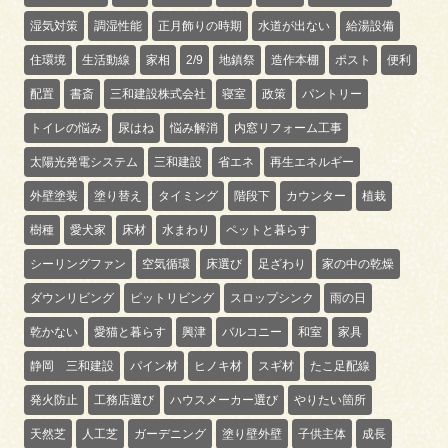
湿気対策
調湿性能
正月飾りの時期
水道が出ない
給湯設備
住環境
生活動線
家相
2/9
地鎮祭
造作本棚
ポスト
便利
配置
書斎
三和建設株式会社
寝室
政策
パントリー
トイレの悩み
尿はね
悩み解消
内窓リフォーム工事
太陽光発電システム
三和建設
省エネ
再生エネルギー
外壁塗装
塗り替え
タイミング
階段下
カウンター
植栽
樹種
愛犬家
床材
水まわり
ペットと暮らす
シーリングファン
空気循環
床選び
足ざわり
家の中の乾燥
ダウンリビング
ピットリビング
スロップシンク
雨の日
乾かない
愛猫と暮らす
興津
バルコニー
和室
家具
静岡 三和建設
パイン材
ヒノキ材
スギ材
たこ足配線
発火防止
工務店選び
ハウスメーカー選び
やりたい箇所
天然芝
人工芝
ガーデニング
塗り壁外壁
子供主体
成長