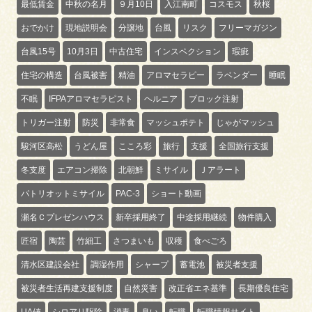
最低賃金
中秋の名月
９月10日
入江南町
コスモス
秋桜
おでかけ
現地説明会
分譲地
台風
リスク
フリーマガジン
台風15号
10月3日
中古住宅
インスペクション
瑕疵
住宅の構造
台風被害
精油
アロマセラピー
ラベンダー
睡眠
不眠
IFPAアロマセラピスト
ヘルニア
ブロック注射
トリガー注射
防災
非常食
マッシュポテト
じゃがマッシュ
駿河区高松
うどん屋
こころ彩
旅行
支援
全国旅行支援
冬支度
エアコン掃除
北朝鮮
ミサイル
Ｊアラート
パトリオットミサイル
PAC-3
ショート動画
瀬名Ｃプレゼンハウス
新卒採用終了
中途採用継続
物件購入
匠宿
陶芸
竹細工
さつまいも
収穫
食べごろ
清水区建設会社
調湿作用
シャープ
蓄電池
被災者支援
被災者生活再建支援制度
自然災害
改正省エネ基準
長期優良住宅
UA値
シロアリ駆除
消毒
臭い
転職
転職情報サイト