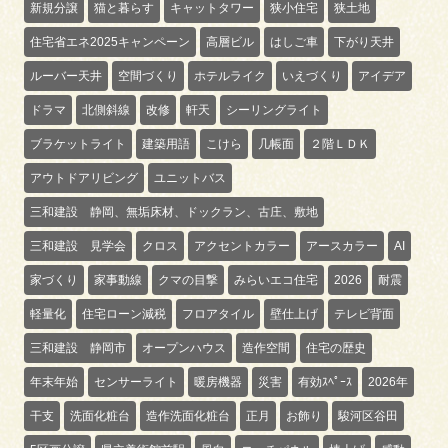
新規分譲
猫と暮らす
キャットタワー
狭小住宅
狭土地
住宅省エネ2025キャンペーン
高層ビル
はしご車
下がり天井
ルーバー天井
空間づくり
ホテルライク
いえづくり
アイデア
ドラマ
北側斜線
改修
軒天
シーリングライト
ブラケットライト
建築用語
こけら
几帳面
２階ＬＤＫ
アウトドアリビング
ユニットバス
三和建設 静岡、無垢床材、ドックラン、古庄、敷地
三和建設 見学会
クロス
アクセントカラー
アースカラー
AI
家づくり
家事動線
クマの目撃
みらいエコ住宅
2026
耐震
軽量化
住宅ローン減税
フロアタイル
壁仕上げ
テレビ背面
三和建設 静岡市
オープンハウス
造作空間
住宅の歴史
年末年始
センサーライト
暖房機器
災害
有効ｽﾍﾟｰｽ
2026年
干支
洗面化粧台
造作洗面化粧台
正月
お飾り
駿河区谷田