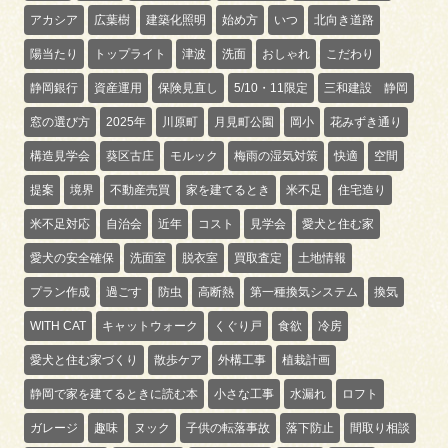
アカシア
広葉樹
建築化照明
始め方
いつ
北向き道路
陽当たり
トップライト
津波
洗面
おしゃれ
こだわり
静岡銀行
資産運用
保険見直し
5/10・11限定
三和建設 静岡
窓の選び方
2025年
川原町
月見町公園
岡小
花みずき通り
構造見学会
葵区古庄
モルック
梅雨の湿気対策
快適
空間
提案
境界
不動産売買
家を建てるとき
米不足
住宅造り
米不足対応
自治会
近年
コスト
見学会
愛犬と住む家
愛犬の安全確保
洗面室
脱衣室
買取査定
土地情報
プラン作成
過ごす
防虫
高断熱
第一種換気システム
換気
WITH CAT
キャットウォーク
くぐり戸
食欲
冷房
愛犬と住む家づくり
散歩ケア
外構工事
植栽計画
静岡で家を建てるときに読む本
小さな工事
水漏れ
ロフト
ガレージ
趣味
ヌック
子供の転落事故
落下防止
間取り相談