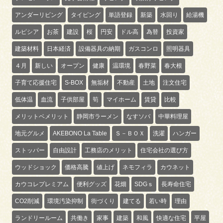
アンダーリビング
タイピング
単語登録
新築
水回り
給湯機
ルピシア
お茶
建設
桜
円安
ドル高
為替
投資家
建築材料
日本経済
設備器具の納期
ガスコンロ
照明器具
４月
新しい
オープン
健康
温環境
春野菜
春大根
子育て応援住宅
S-BOX
無垢材
不動産
土地
注文住宅
低体温
血流
子供部屋
筍
マイホーム
賃貸
比較
メリットベメリット
静岡市ラーメン
なすソバ
中華料理屋
地元グルメ
AKEBONO La Table
Ｓ－ＢＯＸ
洗濯
ハンガー
ストッパー
自由設計
工務店のメリット
住宅会社の選び方
ウッドショック
価格高騰
値上げ
ネモフィラ
カウネット
カウコレプレミアム
便利グッズ
花畑
SDGｓ
長寿命住宅
CO2削減
環境汚染抑制
街づくり
建てる
若い時
理由
ランドリールーム
共働き
家事
建築
和風
快適な住宅
平屋