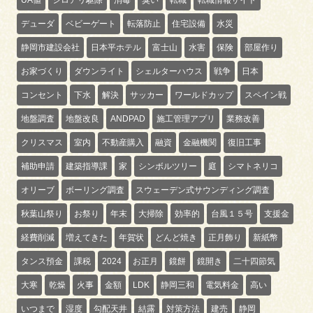
デューダ
ベビーゲート
転落防止
住宅設備
水災
静岡市建設会社
日本平ホテル
富士山
水害
保険
部屋作り
お家づくり
ダウンライト
シェルターハウス
戦争
日本
コンセント
下水
解決
サッカー
ワールドカップ
スペイン戦
地盤調査
地盤改良
ANDPAD
施工管理アプリ
業務改善
クリスマス
室内
不動産購入
融資
金融機関
復旧工事
補助申請
建築指導課
家
シンボルツリー
庭
シマトネリコ
オリーブ
ボーリング調査
スウェーデン式サウンディング調査
秋葉山祭り
お祭り
年末
大掃除
効率的
台風１５号
支援金
経費削減
増えてきた
年賀状
どんど焼き
正月飾り
新紙幣
タンス預金
課税
2024
お正月
鏡餅
鏡開き
二十四節気
大寒
乾燥
火事
金額
LDK
静岡三和
電気料金
高い
いつまで
湿度
勾配天井
結露
対策方法
建売
静岡