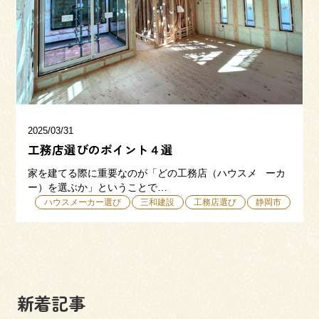
三和建設の強み
リフォーム
会社概要
採用情報
2025/03/31
工務店選びのポイント４選
家を建てる際に重要なのが「どの工務店（ハウスメ ーカ
ー）を選ぶか」ということで…
ハウスメーカー選び
三和建設
工務店選び
静岡市
054-365-3838
受付時間／平日9:00 - 18:00
土日9:00 - 16:00
新着記事