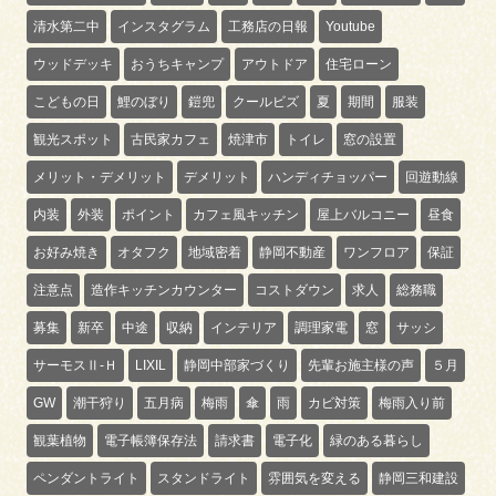
清水第二中
インスタグラム
工務店の日報
Youtube
ウッドデッキ
おうちキャンプ
アウトドア
住宅ローン
こどもの日
鯉のぼり
鎧兜
クールビズ
夏
期間
服装
観光スポット
古民家カフェ
焼津市
トイレ
窓の設置
メリット・デメリット
デメリット
ハンディチョッパー
回遊動線
内装
外装
ポイント
カフェ風キッチン
屋上バルコニー
昼食
お好み焼き
オタフク
地域密着
静岡不動産
ワンフロア
保証
注意点
造作キッチンカウンター
コストダウン
求人
総務職
募集
新卒
中途
収納
インテリア
調理家電
窓
サッシ
サーモスⅡ-Ｈ
LIXIL
静岡中部家づくり
先輩お施主様の声
５月
GW
潮干狩り
五月病
梅雨
傘
雨
カビ対策
梅雨入り前
観葉植物
電子帳簿保存法
請求書
電子化
緑のある暮らし
ペンダントライト
スタンドライト
雰囲気を変える
静岡三和建設