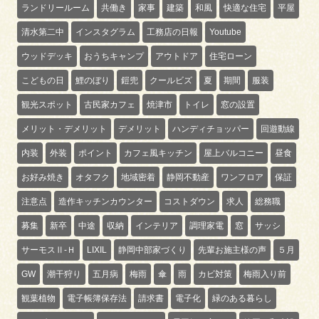
ランドリールーム
共働き
家事
建築
和風
快適な住宅
平屋
清水第二中
インスタグラム
工務店の日報
Youtube
ウッドデッキ
おうちキャンプ
アウトドア
住宅ローン
こどもの日
鯉のぼり
鎧兜
クールビズ
夏
期間
服装
観光スポット
古民家カフェ
焼津市
トイレ
窓の設置
メリット・デメリット
デメリット
ハンディチョッパー
回遊動線
内装
外装
ポイント
カフェ風キッチン
屋上バルコニー
昼食
お好み焼き
オタフク
地域密着
静岡不動産
ワンフロア
保証
注意点
造作キッチンカウンター
コストダウン
求人
総務職
募集
新卒
中途
収納
インテリア
調理家電
窓
サッシ
サーモスⅡ-Ｈ
LIXIL
静岡中部家づくり
先輩お施主様の声
５月
GW
潮干狩り
五月病
梅雨
傘
雨
カビ対策
梅雨入り前
観葉植物
電子帳簿保存法
請求書
電子化
緑のある暮らし