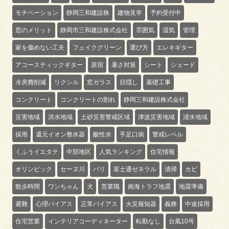
モチベーション
静岡三和建設株
建物見学
予約受付中
窓のメリット
静岡市三和建設株式会社
雰囲気
湿気
管理
家を傷めない工夫
フェイクグリーン
選び方
エレキギター
アコースティックギター
原宿
暑さ対策
シート
シェード
冷房費削減
リクシル
窓ガラス
目隠し
基礎工事
コンクリート
コンクリートの割れ
静岡三和建設株式会社
災害地域
洪水地域
土砂災害警戒区域
津波災害地域
浸水地域
採用
還元イオン整水器
酸性水
手足口病
警戒レベル
くふうイエタテ
中部地区
人気ランキング
住宅情報
オリンピック
セーヌ川
パリ
富士通ゼネラル
清掃
カビ
散歩時間
ワンちゃん
犬
営業職
南海トラフ地震
地震準備
避難
心理バイアス
正常バイアス
火災報知器
義務
中途採用
住宅営業
インテリアコーディネーター
転勤なし
台風10号