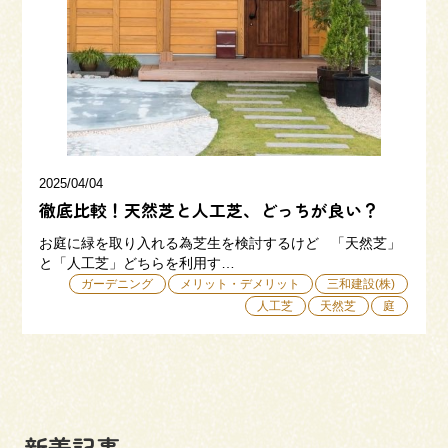
三和建設の強み
リフォーム
会社概要
採用情報
2025/04/04
徹底比較！天然芝と人工芝、どっちが良い？
お庭に緑を取り入れる為芝生を検討するけど 「天然芝」
と「人工芝」どちらを利用す…
ガーデニング
メリット・デメリット
三和建設(株)
人工芝
天然芝
庭
054-365-3838
受付時間／平日9:00 - 18:00
土日9:00 - 16:00
新着記事