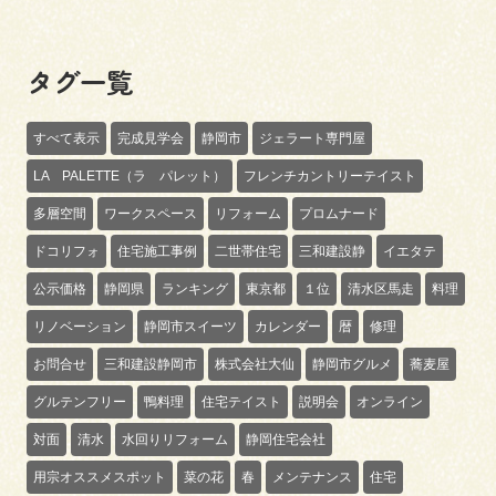
タグ一覧
すべて表示
完成見学会
静岡市
ジェラート専門屋
LA PALETTE（ラ パレット）
フレンチカントリーテイスト
多層空間
ワークスペース
リフォーム
プロムナード
ドコリフォ
住宅施工事例
二世帯住宅
三和建設静
イエタテ
公示価格
静岡県
ランキング
東京都
１位
清水区馬走
料理
リノベーション
静岡市スイーツ
カレンダー
暦
修理
お問合せ
三和建設静岡市
株式会社大仙
静岡市グルメ
蕎麦屋
グルテンフリー
鴨料理
住宅テイスト
説明会
オンライン
対面
清水
水回りリフォーム
静岡住宅会社
用宗オススメスポット
菜の花
春
メンテナンス
住宅