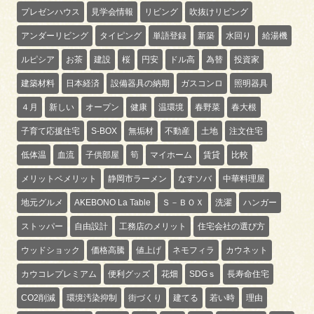
プレゼンハウス
見学会情報
リビング
吹抜けリビング
アンダーリビング
タイピング
単語登録
新築
水回り
給湯機
ルピシア
お茶
建設
桜
円安
ドル高
為替
投資家
建築材料
日本経済
設備器具の納期
ガスコンロ
照明器具
４月
新しい
オープン
健康
温環境
春野菜
春大根
子育て応援住宅
S-BOX
無垢材
不動産
土地
注文住宅
低体温
血流
子供部屋
筍
マイホーム
賃貸
比較
メリットベメリット
静岡市ラーメン
なすソバ
中華料理屋
地元グルメ
AKEBONO La Table
Ｓ－ＢＯＸ
洗濯
ハンガー
ストッパー
自由設計
工務店のメリット
住宅会社の選び方
ウッドショック
価格高騰
値上げ
ネモフィラ
カウネット
カウコレプレミアム
便利グッズ
花畑
SDGｓ
長寿命住宅
CO2削減
環境汚染抑制
街づくり
建てる
若い時
理由