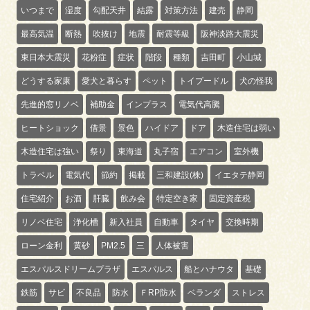
いつまで
湿度
勾配天井
結露
対策方法
建売
静岡
最高気温
断熱
吹抜け
地震
耐震等級
阪神淡路大震災
東日本大震災
花粉症
症状
階段
種類
吉田町
小山城
どうする家康
愛犬と暮らす
ペット
トイプードル
犬の怪我
先進的窓リノベ
補助金
インプラス
電気代高騰
ヒートショック
借景
景色
ハイドア
ドア
木造住宅は弱い
木造住宅は強い
祭り
東海道
丸子宿
エアコン
室外機
トラベル
電気代
節約
掲載
三和建設(株)
イエタテ静岡
住宅紹介
お酒
肝臓
飲み会
特定空き家
固定資産税
リノベ住宅
浄化槽
新入社員
自動車
タイヤ
交換時期
ローン金利
黄砂
PM2.5
三
人体被害
エスパルスドリームプラザ
エスパルス
船とハナウタ
基礎
鉄筋
サビ
不良品
防水
ＦRP防水
ベランダ
ストレス