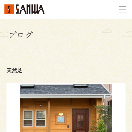
ブログ
イベント・見学会
不動産情報
天然芝
事例
施工事例
パーツギャラリー
お客様の声
私たちのこと