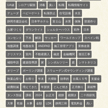
UA値
シロアリ駆除
消毒
臭い
転職
転職情報サイト
デューダ
ベビーゲート
転落防止
住宅設備
水災
静岡市建設会社
日本平ホテル
富士山
水害
保険
部屋作り
お家づくり
ダウンライト
シェルターハウス
戦争
日本
コンセント
下水
解決
サッカー
ワールドカップ
スペイン戦
地盤調査
地盤改良
ANDPAD
施工管理アプリ
業務改善
クリスマス
室内
不動産購入
融資
金融機関
復旧工事
補助申請
建築指導課
家
シンボルツリー
庭
シマトネリコ
オリーブ
ボーリング調査
スウェーデン式サウンディング調査
秋葉山祭り
お祭り
年末
大掃除
効率的
台風１５号
支援金
経費削減
増えてきた
年賀状
どんど焼き
正月飾り
新紙幣
タンス預金
課税
2024
お正月
鏡餅
鏡開き
二十四節気
大寒
乾燥
火事
金額
LDK
静岡三和
電気料金
高い