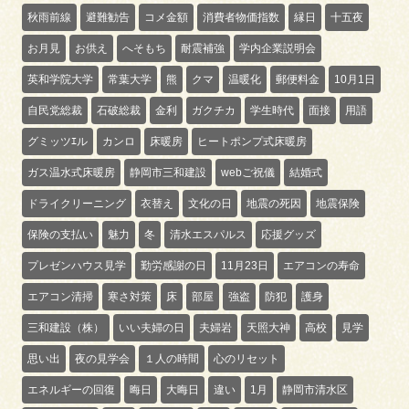
秋雨前線
避難勧告
コメ金額
消費者物価指数
縁日
十五夜
お月見
お供え
へそもち
耐震補強
学内企業説明会
英和学院大学
常葉大学
熊
クマ
温暖化
郵便料金
10月1日
自民党総裁
石破総裁
金利
ガクチカ
学生時代
面接
用語
グミッツｴル
カンロ
床暖房
ヒートポンプ式床暖房
ガス温水式床暖房
静岡市三和建設
webご祝儀
結婚式
ドライクリーニング
衣替え
文化の日
地震の死因
地震保険
保険の支払い
魅力
冬
清水エスパルス
応援グッズ
プレゼンハウス見学
勤労感謝の日
11月23日
エアコンの寿命
エアコン清掃
寒さ対策
床
部屋
強盗
防犯
護身
三和建設（株）
いい夫婦の日
夫婦岩
天照大神
高校
見学
思い出
夜の見学会
１人の時間
心のリセット
エネルギーの回復
晦日
大晦日
違い
1月
静岡市清水区