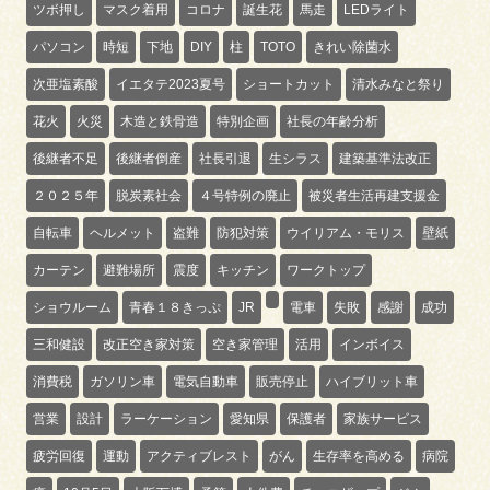
ツボ押し
マスク着用
コロナ
誕生花
馬走
LEDライト
パソコン
時短
下地
DIY
柱
TOTO
きれい除菌水
次亜塩素酸
イエタテ2023夏号
ショートカット
清水みなと祭り
花火
火災
木造と鉄骨造
特別企画
社長の年齢分析
後継者不足
後継者倒産
社長引退
生シラス
建築基準法改正
２０２５年
脱炭素社会
４号特例の廃止
被災者生活再建支援金
自転車
ヘルメット
盗難
防犯対策
ウイリアム・モリス
壁紙
カーテン
避難場所
震度
キッチン
ワークトップ
ショウルーム
青春１８きっぷ
JR
電車
失敗
感謝
成功
三和健設
改正空き家対策
空き家管理
活用
インボイス
消費税
ガソリン車
電気自動車
販売停止
ハイブリット車
営業
設計
ラーケーション
愛知県
保護者
家族サービス
疲労回復
運動
アクティブレスト
がん
生存率を高める
病院