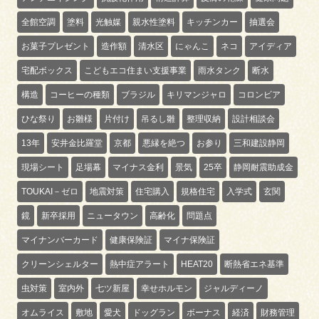
全館空調
塗料
光触媒
親水性塗料
キッチンカー
抽選会
お菓子プレゼント
造作額
清水区
にゃんこ
ネコ
アイディア
宅配ボックス
こどもエコ住まい支援事業
雨水タンク
断水
構造
コーヒーの種類
ブラジル
キリマンジャロ
コロンビア
ひな祭り
お雛様
片付け
吊るし雛
整理収納
設計相談会
13年
安井金比羅堂
京都
悪縁を絶つ
お参り
三和建設静岡
現場シート
足場幕
マイナス金利
景気
25卒
静岡耐震助成金
TOUKAI－ゼロ
地震対策
住宅購入
規格住宅
入学式
玄関
鏡
新卒採用
ニュータウン
高齢化
問題点
マイナンバーカード
健康保険証
マイナ保険証
クリーンシェルター
熱中症アラート
HEAT20
断熱省エネ基準
虫対策
室内外
七ツ新屋
幸せホルモン
ジャルディーノ
オムライス
敷地
愛犬
ドッグラン
ボーナス
経済
財務管理