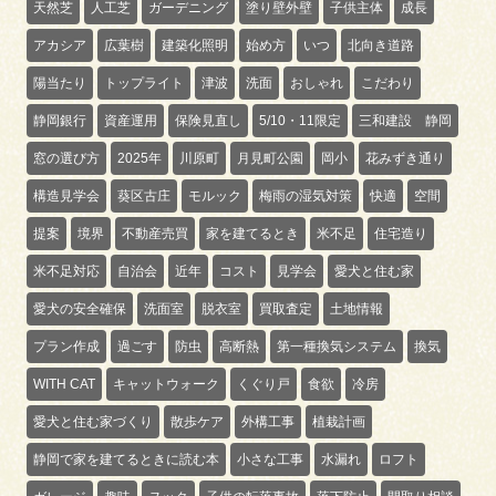
天然芝
人工芝
ガーデニング
塗り壁外壁
子供主体
成長
アカシア
広葉樹
建築化照明
始め方
いつ
北向き道路
陽当たり
トップライト
津波
洗面
おしゃれ
こだわり
静岡銀行
資産運用
保険見直し
5/10・11限定
三和建設 静岡
窓の選び方
2025年
川原町
月見町公園
岡小
花みずき通り
構造見学会
葵区古庄
モルック
梅雨の湿気対策
快適
空間
提案
境界
不動産売買
家を建てるとき
米不足
住宅造り
米不足対応
自治会
近年
コスト
見学会
愛犬と住む家
愛犬の安全確保
洗面室
脱衣室
買取査定
土地情報
プラン作成
過ごす
防虫
高断熱
第一種換気システム
換気
WITH CAT
キャットウォーク
くぐり戸
食欲
冷房
愛犬と住む家づくり
散歩ケア
外構工事
植栽計画
静岡で家を建てるときに読む本
小さな工事
水漏れ
ロフト