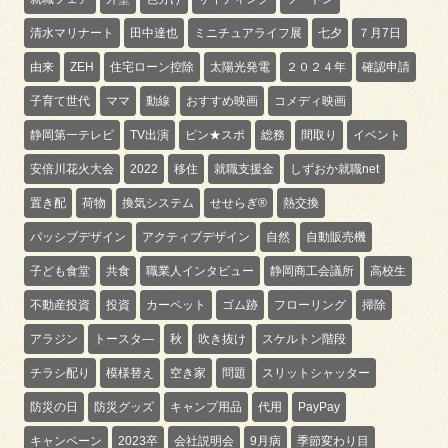
清水マリナート
田中達也
ミニチュアライフ展
七夕
７月7日
由来
ZEH
住宅ローン控除
太陽光発電
２０２４年
確認申請
子育て世代
ママ
動線
おすすめ映画
コメディ映画
静岡第一テレビ
TV出演
ピン★スポ
総務
間取り
イベント
安倍川花火大会
2022
移住
就職支援金
しずおか就職net
置き配
荷物
換気システム
せせらぎ®
熱交換
パッシブデザイン
アクティブデザイン
自然
自動販売機
子ども食堂
共食
職業人インタビュー
静岡商工会議所
高校生
不動産投資
投資
カーペット
ゴム跡
フローリング
掃除
アラジン
トースタ―
秋
吹き抜け
スケルトン階段
チラシ配り
模様替え
空き家
問題
スリットシャッター
防災の日
防災グッズ
キャンプ用品
代用
PayPay
キャンペーン
2023卒
会社説明会
9月病
季節変わり目