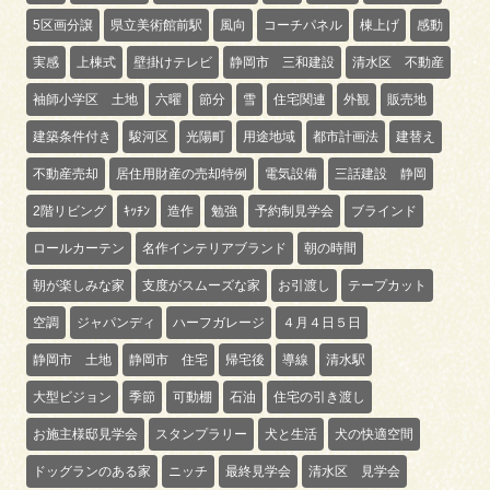
5区画分譲
県立美術館前駅
風向
コーチパネル
棟上げ
感動
実感
上棟式
壁掛けテレビ
静岡市 三和建設
清水区 不動産
袖師小学区 土地
六曜
節分
雪
住宅関連
外観
販売地
建築条件付き
駿河区
光陽町
用途地域
都市計画法
建替え
不動産売却
居住用財産の売却特例
電気設備
三話建設 静岡
2階リビング
ｷｯﾁﾝ
造作
勉強
予約制見学会
ブラインド
ロールカーテン
名作インテリアブランド
朝の時間
朝が楽しみな家
支度がスムーズな家
お引渡し
テープカット
空調
ジャパンディ
ハーフガレージ
４月４日５日
静岡市 土地
静岡市 住宅
帰宅後
導線
清水駅
大型ビジョン
季節
可動棚
石油
住宅の引き渡し
お施主様邸見学会
スタンプラリー
犬と生活
犬の快適空間
ドッグランのある家
ニッチ
最終見学会
清水区 見学会