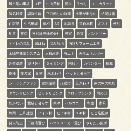
風呂場の事故
血圧
中山美穂
簡単
手作り
エコカラット
湿気対策
調湿性能
正月飾りの時期
水道が出ない
給湯設備
住環境
生活動線
家相
2/9
地鎮祭
造作本棚
ポスト
便利
配置
書斎
三和建設株式会社
寝室
政策
パントリー
トイレの悩み
尿はね
悩み解消
内窓リフォーム工事
太陽光発電システム
三和建設
省エネ
再生エネルギー
外壁塗装
塗り替え
タイミング
階段下
カウンター
植栽
樹種
愛犬家
床材
水まわり
ペットと暮らす
シーリングファン
空気循環
床選び
足ざわり
家の中の乾燥
ダウンリビング
ピットリビング
スロップシンク
雨の日
乾かない
愛猫と暮らす
興津
バルコニー
和室
家具
静岡 三和建設
パイン材
ヒノキ材
スギ材
たこ足配線
発火防止
工務店選び
ハウスメーカー選び
やりたい箇所