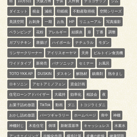
癌
10月5日
大阪万博
予算
人件費
チョコザップ
ジム
ダイエット
税金
減税
印紙税
不動産取得税
空間シリーズ
美誂空間
お刺身
一期
お魚
HP
リニューアル
写真撮影
ベランピング
花粉
アレルギー
結膜炎
扉
丁番
調整
ガブリチキン
唐揚げ
ハイボール
ナチュラル
モダン
リンサークリーナー
アイリスオーヤマ
天井
ビルトイン食洗機
ワイドタイプ
新発売
パナソニック
セミナー
お風呂
TOTO YKK AP
DUSKIN
ダスキン
解熱材
鎮痛剤
熱冷まし
ロキソニン
アセトアミノフェン
資金計画
住宅ローンアドバイザー
大蔵持
効率化
相談会
夜
お菓子詰め放題
TikTok
動画
ダニ
トコジラミダニ
おかし詰め放題
パーツギャラリー
ホームページ
喪中
神棚
神棚封じ
木造住宅
倒壊
新耐震基準
キャッシュレス
水素水
アンチエイジング
抗酸化作用
構造計算
皮膚の乾燥
健康問題