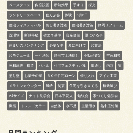
ベースクロス
内窓設置
断熱効果
手すり
採光
ランドリースペース
住んぷ会
体験
6月6日
住宅フィスティバル
蒸し暑さ対処
住宅暑さ対策
静岡リフォーム
洗濯物
断熱等級
省エネ基準
資産価値
夏にやる事
住まいのメンテナンス
必要な事
夏に向けて
尺貫法
尺モジュール
一寸法師
静岡市土地探し
不動産査定
空家相談
三和建設 構造
パネル
住宅フェスティバル
風通し
内窓
梁
塗り壁
お菓子の家
５０年住宅ローン
借り入れ
アイカ工業
メラミンカウンター
風鈴
制震
住宅を引き立てる
植栽選び
A4サイズ
ナイト見学会
日本平花火
勉強会
家づくり勉強会
機能
トレンドカラー
自然体
水不足
生活用水
熱中症対策
月間ランキング