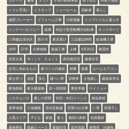
ガレージ
趣味
ヌック
子供の転落事故
落下防止
間取り相談
トイレ手洗い
ミラタップ
ショールーム
高齢者
暮らし
感震ブレーカー
リフォーム工事
日射遮蔽
トイプードルと暮らす
インナーバルコニー
猛暑
特定小型原動機付自転車
キックボード
三和建設清水区
西小川
家具選び
三話建設静岡
給湯機入替
26卒
27卒
仕事体験
新築工事
上棟
8月30日
耐震性
生乾き臭
Ｗｉｔｈ Ｃａｔｓ
高性能住宅
健康住宅
住宅に求めるもの
家づくりの最初
神事
残暑
ルームエアコン
家を持つ
資産
安心
建ぺい率
容積率
土地探し
建築基準法
敷地面積
耐火建築物
延べ床面積
事前準備
ケイミュー
システムバス
癒しの空間
9/20・9/21イベント
無垢床材
基準地価
土地価格
清水区船越
営業のお仕事
い草
部屋干し
人気エリア
子ども
家族
集う
無垢の床材
自然素材
亜熱帯化
収納スペース
新築住宅
造作洗面
静岡市 分譲地