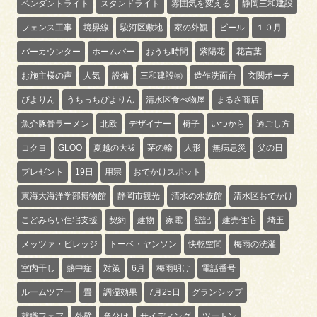
ペンダントライト
スタンドライト
雰囲気を変える
静岡三和建設
フェンス工事
境界線
駿河区敷地
家の外観
ビール
１０月
バーカウンター
ホームバー
おうち時間
紫陽花
花言葉
お施主様の声
人気
設備
三和建設㈱
造作洗面台
玄関ポーチ
ぴよりん
うちっちぴよりん
清水区食べ物屋
まるさ商店
魚介豚骨ラーメン
北欧
デザイナー
椅子
いつから
過ごし方
コクヨ
GLOO
夏越の大祓
茅の輪
人形
無病息災
父の日
プレゼント
19日
用宗
おでかけスポット
東海大海洋学部博物館
静岡市観光
清水の水族館
清水区おでかけ
こどみらい住宅支援
契約
建物
家電
登記
建売住宅
埼玉
メッツァ・ビレッジ
トーベ・ヤンソン
快乾空間
梅雨の洗濯
室内干し
熱中症
対策
6月
梅雨明け
電話番号
ルームツアー
畳
調湿効果
7月25日
グランシップ
就職フェア
外壁
色分け
サイディング
ツートン