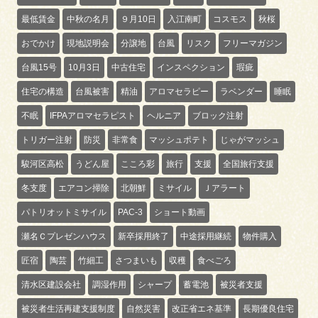
最低賃金
中秋の名月
９月10日
入江南町
コスモス
秋桜
おでかけ
現地説明会
分譲地
台風
リスク
フリーマガジン
台風15号
10月3日
中古住宅
インスペクション
瑕疵
住宅の構造
台風被害
精油
アロマセラピー
ラベンダー
睡眠
不眠
IFPAアロマセラピスト
ヘルニア
ブロック注射
トリガー注射
防災
非常食
マッシュポテト
じゃがマッシュ
駿河区高松
うどん屋
こころ彩
旅行
支援
全国旅行支援
冬支度
エアコン掃除
北朝鮮
ミサイル
Ｊアラート
パトリオットミサイル
PAC-3
ショート動画
瀬名Ｃプレゼンハウス
新卒採用終了
中途採用継続
物件購入
匠宿
陶芸
竹細工
さつまいも
収穫
食べごろ
清水区建設会社
調湿作用
シャープ
蓄電池
被災者支援
被災者生活再建支援制度
自然災害
改正省エネ基準
長期優良住宅