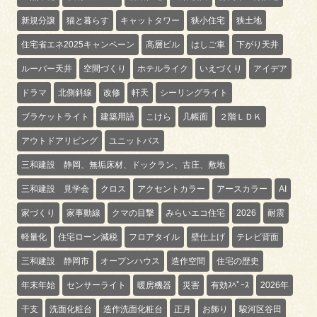
新規分譲
猫と暮らす
キャットタワー
狭小住宅
狭土地
住宅省エネ2025キャンペーン
高層ビル
はしご車
下がり天井
ルーバー天井
空間づくり
ホテルライク
いえづくり
アイデア
ドラマ
北側斜線
改修
軒天
シーリングライト
ブラケットライト
建築用語
こけら
几帳面
２階ＬＤＫ
アウトドアリビング
ユニットバス
三和建設 静岡、無垢床材、ドックラン、古庄、敷地
三和建設 見学会
クロス
アクセントカラー
アースカラー
AI
家づくり
家事動線
クマの目撃
みらいエコ住宅
2026
耐震
軽量化
住宅ローン減税
フロアタイル
壁仕上げ
テレビ背面
三和建設 静岡市
オープンハウス
造作空間
住宅の歴史
年末年始
センサーライト
暖房機器
災害
有効ｽﾍﾟｰｽ
2026年
干支
洗面化粧台
造作洗面化粧台
正月
お飾り
駿河区谷田