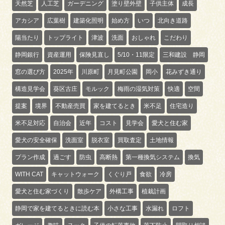
天然芝
人工芝
ガーデニング
塗り壁外壁
子供主体
成長
アカシア
広葉樹
建築化照明
始め方
いつ
北向き道路
陽当たり
トップライト
津波
洗面
おしゃれ
こだわり
静岡銀行
資産運用
保険見直し
5/10・11限定
三和建設 静岡
窓の選び方
2025年
川原町
月見町公園
岡小
花みずき通り
構造見学会
葵区古庄
モルック
梅雨の湿気対策
快適
空間
提案
境界
不動産売買
家を建てるとき
米不足
住宅造り
米不足対応
自治会
近年
コスト
見学会
愛犬と住む家
愛犬の安全確保
洗面室
脱衣室
買取査定
土地情報
プラン作成
過ごす
防虫
高断熱
第一種換気システム
換気
WITH CAT
キャットウォーク
くぐり戸
食欲
冷房
愛犬と住む家づくり
散歩ケア
外構工事
植栽計画
静岡で家を建てるときに読む本
小さな工事
水漏れ
ロフト