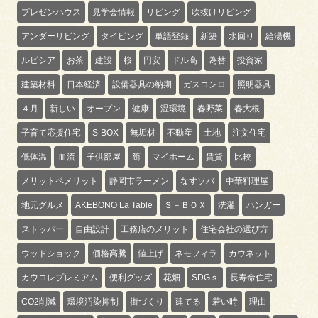
プレゼンハウス
見学会情報
リビング
吹抜けリビング
アンダーリビング
タイピング
単語登録
新築
水回り
給湯機
ルピシア
お茶
建設
桜
円安
ドル高
為替
投資家
建築材料
日本経済
設備器具の納期
ガスコンロ
照明器具
４月
新しい
オープン
健康
温環境
春野菜
春大根
子育て応援住宅
S-BOX
無垢材
不動産
土地
注文住宅
低体温
血流
子供部屋
筍
マイホーム
賃貸
比較
メリットベメリット
静岡市ラーメン
なすソバ
中華料理屋
地元グルメ
AKEBONO La Table
Ｓ－ＢＯＸ
洗濯
ハンガー
ストッパー
自由設計
工務店のメリット
住宅会社の選び方
ウッドショック
価格高騰
値上げ
ネモフィラ
カウネット
カウコレプレミアム
便利グッズ
花畑
SDGｓ
長寿命住宅
CO2削減
環境汚染抑制
街づくり
建てる
若い時
理由