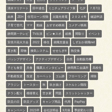
清水マリナート
田中達也
ミニチュアライフ展
七夕
７月7日
由来
ZEH
住宅ローン控除
太陽光発電
２０２４年
確認申請
子育て世代
ママ
動線
おすすめ映画
コメディ映画
静岡第一テレビ
TV出演
ピン★スポ
総務
間取り
イベント
安倍川花火大会
2022
移住
就職支援金
しずおか就職net
置き配
荷物
換気システム
せせらぎ®
熱交換
パッシブデザイン
アクティブデザイン
自然
自動販売機
子ども食堂
共食
職業人インタビュー
静岡商工会議所
高校生
不動産投資
投資
カーペット
ゴム跡
フローリング
掃除
アラジン
トースタ―
秋
吹き抜け
スケルトン階段
チラシ配り
模様替え
空き家
問題
スリットシャッター
防災の日
防災グッズ
キャンプ用品
代用
PayPay
キャンペーン
2023卒
会社説明会
9月病
季節変わり目