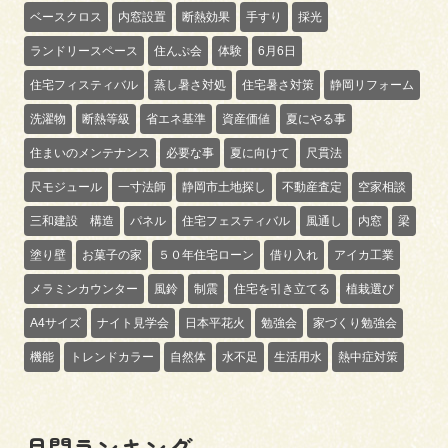
ベースクロス
内窓設置
断熱効果
手すり
採光
ランドリースペース
住んぷ会
体験
6月6日
住宅フィスティバル
蒸し暑さ対処
住宅暑さ対策
静岡リフォーム
洗濯物
断熱等級
省エネ基準
資産価値
夏にやる事
住まいのメンテナンス
必要な事
夏に向けて
尺貫法
尺モジュール
一寸法師
静岡市土地探し
不動産査定
空家相談
三和建設 構造
パネル
住宅フェスティバル
風通し
内窓
梁
塗り壁
お菓子の家
５０年住宅ローン
借り入れ
アイカ工業
メラミンカウンター
風鈴
制震
住宅を引き立てる
植栽選び
A4サイズ
ナイト見学会
日本平花火
勉強会
家づくり勉強会
機能
トレンドカラー
自然体
水不足
生活用水
熱中症対策
月間ランキング