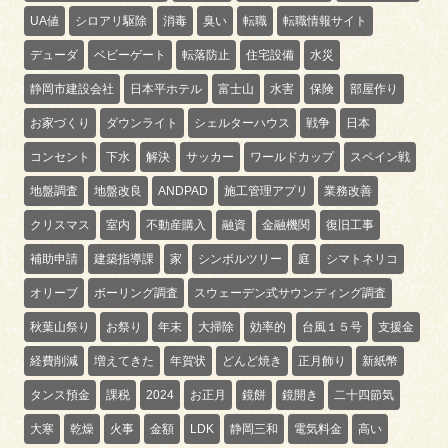
UA値
シロアリ駆除
消毒
臭い
転職
転職情報サイト
デューダ
ベビーゲート
転落防止
住宅設備
水災
静岡市建設会社
日本平ホテル
富士山
水害
保険
部屋作り
お家づくり
ダウンライト
シェルターハウス
戦争
日本
コンセント
下水
解決
サッカー
ワールドカップ
スペイン戦
地盤調査
地盤改良
ANDPAD
施工管理アプリ
業務改善
クリスマス
室内
不動産購入
融資
金融機関
復旧工事
補助申請
建築指導課
家
シンボルツリー
庭
シマトネリコ
オリーブ
ボーリング調査
スウェーデン式サウンディング調査
秋葉山祭り
お祭り
年末
大掃除
効率的
台風１５号
支援金
経費削減
増えてきた
年賀状
どんど焼き
正月飾り
新紙幣
タンス預金
課税
2024
お正月
鏡餅
鏡開き
二十四節気
大寒
乾燥
火事
金額
LDK
静岡三和
電気料金
高い