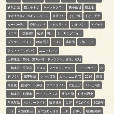
新規分譲
猫と暮らす
キャットタワー
狭小住宅
狭土地
住宅省エネ2025キャンペーン
高層ビル
はしご車
下がり天井
ルーバー天井
空間づくり
ホテルライク
いえづくり
アイデア
ドラマ
北側斜線
改修
軒天
シーリングライト
ブラケットライト
建築用語
こけら
几帳面
２階ＬＤＫ
アウトドアリビング
ユニットバス
三和建設 静岡、無垢床材、ドックラン、古庄、敷地
三和建設 見学会
クロス
アクセントカラー
アースカラー
AI
家づくり
家事動線
クマの目撃
みらいエコ住宅
2026
耐震
軽量化
住宅ローン減税
フロアタイル
壁仕上げ
テレビ背面
三和建設 静岡市
オープンハウス
造作空間
住宅の歴史
年末年始
センサーライト
暖房機器
災害
有効ｽﾍﾟｰｽ
2026年
干支
洗面化粧台
造作洗面化粧台
正月
お飾り
駿河区谷田