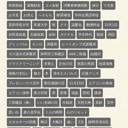
秋雨前線
避難勧告
コメ金額
消費者物価指数
縁日
十五夜
お月見
お供え
へそもち
耐震補強
学内企業説明会
英和学院大学
常葉大学
熊
クマ
温暖化
郵便料金
10月1日
自民党総裁
石破総裁
金利
ガクチカ
学生時代
面接
用語
グミッツｴル
カンロ
床暖房
ヒートポンプ式床暖房
ガス温水式床暖房
静岡市三和建設
webご祝儀
結婚式
ドライクリーニング
衣替え
文化の日
地震の死因
地震保険
保険の支払い
魅力
冬
清水エスパルス
応援グッズ
プレゼンハウス見学
勤労感謝の日
11月23日
エアコンの寿命
エアコン清掃
寒さ対策
床
部屋
強盗
防犯
護身
三和建設（株）
いい夫婦の日
夫婦岩
天照大神
高校
見学
思い出
夜の見学会
１人の時間
心のリセット
エネルギーの回復
晦日
大晦日
違い
1月
静岡市清水区