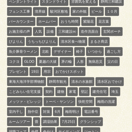
ペンダントライト
スタンドライト
雰囲気を変える
静岡三和建設
フェンス工事
境界線
駿河区敷地
家の外観
ビール
１０月
バーカウンター
ホームバー
おうち時間
紫陽花
花言葉
お施主様の声
人気
設備
三和建設㈱
造作洗面台
玄関ポーチ
ぴよりん
うちっちぴよりん
清水区食べ物屋
まるさ商店
魚介豚骨ラーメン
北欧
デザイナー
椅子
いつから
過ごし方
コクヨ
GLOO
夏越の大祓
茅の輪
人形
無病息災
父の日
プレゼント
19日
用宗
おでかけスポット
東海大海洋学部博物館
静岡市観光
清水の水族館
清水区おでかけ
こどみらい住宅支援
契約
建物
家電
登記
建売住宅
埼玉
メッツァ・ビレッジ
トーベ・ヤンソン
快乾空間
梅雨の洗濯
室内干し
熱中症
対策
6月
梅雨明け
電話番号
ルームツアー
畳
調湿効果
7月25日
グランシップ
就職フェア
外壁
色分け
サイディング
ツートン