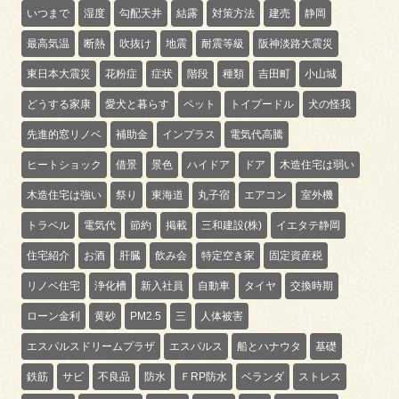
いつまで
湿度
勾配天井
結露
対策方法
建売
静岡
最高気温
断熱
吹抜け
地震
耐震等級
阪神淡路大震災
東日本大震災
花粉症
症状
階段
種類
吉田町
小山城
どうする家康
愛犬と暮らす
ペット
トイプードル
犬の怪我
先進的窓リノベ
補助金
インプラス
電気代高騰
ヒートショック
借景
景色
ハイドア
ドア
木造住宅は弱い
木造住宅は強い
祭り
東海道
丸子宿
エアコン
室外機
トラベル
電気代
節約
掲載
三和建設(株)
イエタテ静岡
住宅紹介
お酒
肝臓
飲み会
特定空き家
固定資産税
リノベ住宅
浄化槽
新入社員
自動車
タイヤ
交換時期
ローン金利
黄砂
PM2.5
三
人体被害
エスパルスドリームプラザ
エスパルス
船とハナウタ
基礎
鉄筋
サビ
不良品
防水
ＦRP防水
ベランダ
ストレス