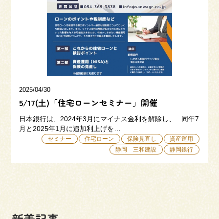
三和建設の強み
リフォーム
会社概要
採用情報
2025/04/30
5/17(土)「住宅ローンセミナー」開催
日本銀行は、2024年3月にマイナス金利を解除し、 同年7
月と2025年1月に追加利上げを…
セミナー
住宅ローン
保険見直し
資産運用
静岡 三和建設
静岡銀行
054-365-3838
受付時間／平日9:00 - 18:00
土日9:00 - 16:00
新着記事