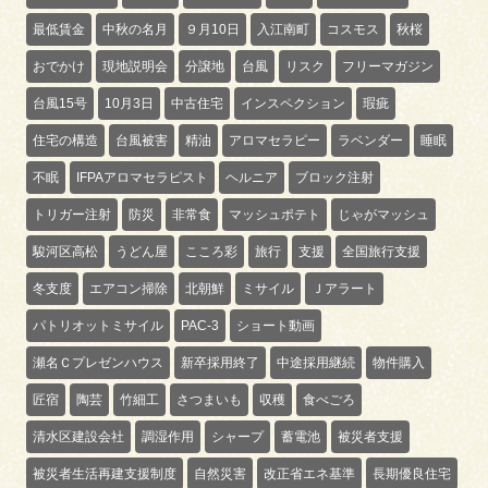
最低賃金
中秋の名月
９月10日
入江南町
コスモス
秋桜
おでかけ
現地説明会
分譲地
台風
リスク
フリーマガジン
台風15号
10月3日
中古住宅
インスペクション
瑕疵
住宅の構造
台風被害
精油
アロマセラピー
ラベンダー
睡眠
不眠
IFPAアロマセラピスト
ヘルニア
ブロック注射
トリガー注射
防災
非常食
マッシュポテト
じゃがマッシュ
駿河区高松
うどん屋
こころ彩
旅行
支援
全国旅行支援
冬支度
エアコン掃除
北朝鮮
ミサイル
Ｊアラート
パトリオットミサイル
PAC-3
ショート動画
瀬名Ｃプレゼンハウス
新卒採用終了
中途採用継続
物件購入
匠宿
陶芸
竹細工
さつまいも
収穫
食べごろ
清水区建設会社
調湿作用
シャープ
蓄電池
被災者支援
被災者生活再建支援制度
自然災害
改正省エネ基準
長期優良住宅