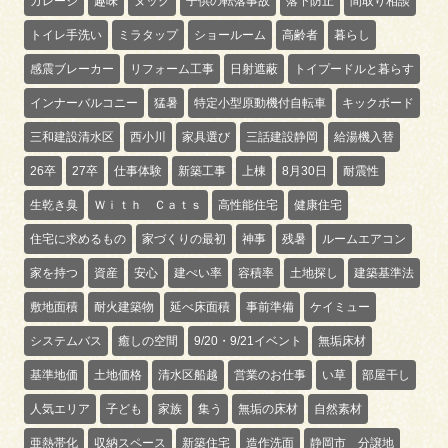
ガレージ
趣味
ヌック
子供の転落事故
落下防止
間取り相談
トイレ手洗い
ミラタップ
ショールーム
高齢者
暮らし
感震ブレーカー
リフォーム工事
日射遮蔽
トイプードルと暮らす
インナーバルコニー
猛暑
特定小型原動機付自転車
キックボード
三和建設清水区
西小川
家具選び
三話建設静岡
給湯機入替
26卒
27卒
仕事体験
新築工事
上棟
8月30日
耐震性
生乾き臭
Ｗｉｔｈ Ｃａｔｓ
高性能住宅
健康住宅
住宅に求めるもの
家づくりの最初
神事
残暑
ルームエアコン
家を持つ
資産
安心
建ぺい率
容積率
土地探し
建築基準法
敷地面積
耐火建築物
延べ床面積
事前準備
ケイミュー
システムバス
癒しの空間
9/20・9/21イベント
無垢床材
基準地価
土地価格
清水区船越
営業のお仕事
い草
部屋干し
人気エリア
子ども
家族
集う
無垢の床材
自然素材
亜熱帯化
収納スペース
新築住宅
造作洗面
静岡市 分譲地