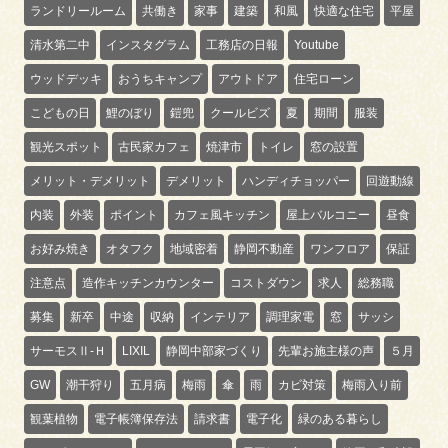
ランドリールーム
共働き
家事
建築
和風
快適な住宅
平屋
清水第二中
インスタグラム
工務店の日報
Youtube
ウッドデッキ
おうちキャンプ
アウトドア
住宅ローン
こどもの日
鯉のぼり
鎧兜
クールビズ
夏
期間
服装
観光スポット
古民家カフェ
焼津市
トイレ
窓の設置
メリット・デメリット
デメリット
ハンディチョッパー
回遊動線
内装
外装
ポイント
カフェ風キッチン
屋上バルコニー
昼食
お好み焼き
オタフク
地域密着
静岡不動産
ワンフロア
保証
注意点
造作キッチンカウンター
コストダウン
求人
総務職
募集
新卒
中途
収納
インテリア
調理家電
窓
サッシ
サーモスⅡ-Ｈ
LIXIL
静岡中部家づくり
先輩お施主様の声
５月
GW
潮干狩り
五月病
梅雨
傘
雨
カビ対策
梅雨入り前
観葉植物
電子帳簿保存法
請求書
電子化
緑のある暮らし