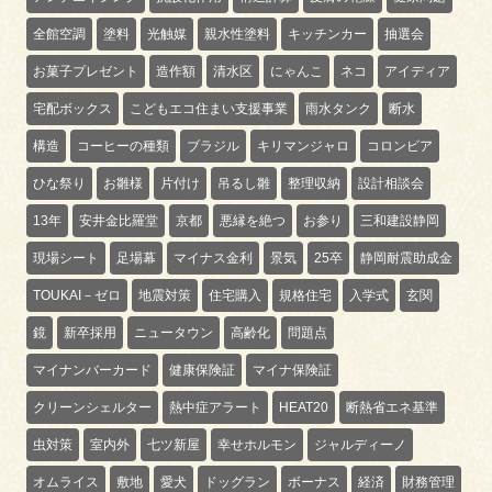
全館空調
塗料
光触媒
親水性塗料
キッチンカー
抽選会
お菓子プレゼント
造作額
清水区
にゃんこ
ネコ
アイディア
宅配ボックス
こどもエコ住まい支援事業
雨水タンク
断水
構造
コーヒーの種類
ブラジル
キリマンジャロ
コロンビア
ひな祭り
お雛様
片付け
吊るし雛
整理収納
設計相談会
13年
安井金比羅堂
京都
悪縁を絶つ
お参り
三和建設静岡
現場シート
足場幕
マイナス金利
景気
25卒
静岡耐震助成金
TOUKAI－ゼロ
地震対策
住宅購入
規格住宅
入学式
玄関
鏡
新卒採用
ニュータウン
高齢化
問題点
マイナンバーカード
健康保険証
マイナ保険証
クリーンシェルター
熱中症アラート
HEAT20
断熱省エネ基準
虫対策
室内外
七ツ新屋
幸せホルモン
ジャルディーノ
オムライス
敷地
愛犬
ドッグラン
ボーナス
経済
財務管理