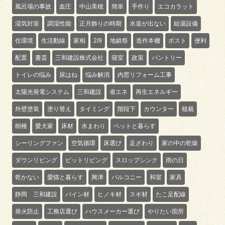
風呂場の事故
血圧
中山美穂
簡単
手作り
エコカラット
湿気対策
調湿性能
正月飾りの時期
水道が出ない
給湯設備
住環境
生活動線
家相
2/9
地鎮祭
造作本棚
ポスト
便利
配置
書斎
三和建設株式会社
寝室
政策
パントリー
トイレの悩み
尿はね
悩み解消
内窓リフォーム工事
太陽光発電システム
三和建設
省エネ
再生エネルギー
外壁塗装
塗り替え
タイミング
階段下
カウンター
植栽
樹種
愛犬家
床材
水まわり
ペットと暮らす
シーリングファン
空気循環
床選び
足ざわり
家の中の乾燥
ダウンリビング
ピットリビング
スロップシンク
雨の日
乾かない
愛猫と暮らす
興津
バルコニー
和室
家具
静岡 三和建設
パイン材
ヒノキ材
スギ材
たこ足配線
発火防止
工務店選び
ハウスメーカー選び
やりたい箇所