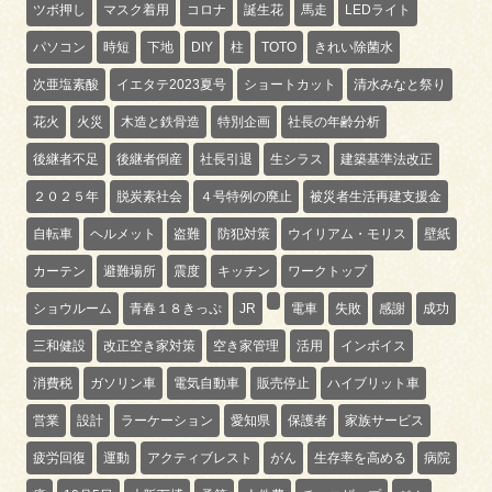
ツボ押し
マスク着用
コロナ
誕生花
馬走
LEDライト
パソコン
時短
下地
DIY
柱
TOTO
きれい除菌水
次亜塩素酸
イエタテ2023夏号
ショートカット
清水みなと祭り
花火
火災
木造と鉄骨造
特別企画
社長の年齢分析
後継者不足
後継者倒産
社長引退
生シラス
建築基準法改正
２０２５年
脱炭素社会
４号特例の廃止
被災者生活再建支援金
自転車
ヘルメット
盗難
防犯対策
ウイリアム・モリス
壁紙
カーテン
避難場所
震度
キッチン
ワークトップ
ショウルーム
青春１８きっぷ
JR
電車
失敗
感謝
成功
三和健設
改正空き家対策
空き家管理
活用
インボイス
消費税
ガソリン車
電気自動車
販売停止
ハイブリット車
営業
設計
ラーケーション
愛知県
保護者
家族サービス
疲労回復
運動
アクティブレスト
がん
生存率を高める
病院