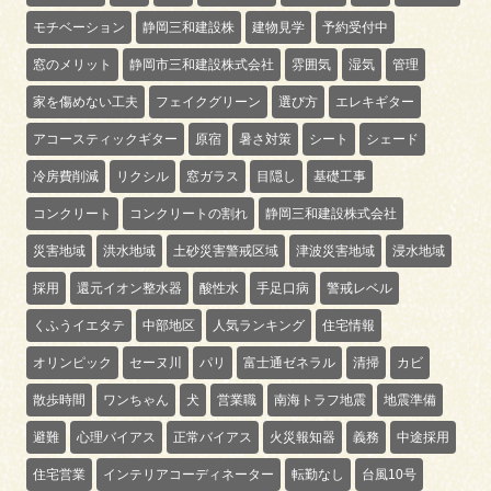
モチベーション
静岡三和建設株
建物見学
予約受付中
窓のメリット
静岡市三和建設株式会社
雰囲気
湿気
管理
家を傷めない工夫
フェイクグリーン
選び方
エレキギター
アコースティックギター
原宿
暑さ対策
シート
シェード
冷房費削減
リクシル
窓ガラス
目隠し
基礎工事
コンクリート
コンクリートの割れ
静岡三和建設株式会社
災害地域
洪水地域
土砂災害警戒区域
津波災害地域
浸水地域
採用
還元イオン整水器
酸性水
手足口病
警戒レベル
くふうイエタテ
中部地区
人気ランキング
住宅情報
オリンピック
セーヌ川
パリ
富士通ゼネラル
清掃
カビ
散歩時間
ワンちゃん
犬
営業職
南海トラフ地震
地震準備
避難
心理バイアス
正常バイアス
火災報知器
義務
中途採用
住宅営業
インテリアコーディネーター
転勤なし
台風10号