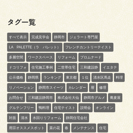
タグ一覧
すべて表示
完成見学会
静岡市
ジェラート専門屋
LA PALETTE（ラ パレット）
フレンチカントリーテイスト
多層空間
ワークスペース
リフォーム
プロムナード
ドコリフォ
住宅施工事例
二世帯住宅
三和建設静
イエタテ
公示価格
静岡県
ランキング
東京都
１位
清水区馬走
料理
リノベーション
静岡市スイーツ
カレンダー
暦
修理
お問合せ
三和建設静岡市
株式会社大仙
静岡市グルメ
蕎麦屋
グルテンフリー
鴨料理
住宅テイスト
説明会
オンライン
対面
清水
水回りリフォーム
静岡住宅会社
用宗オススメスポット
菜の花
春
メンテナンス
住宅