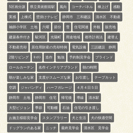
5区画分譲
県立美術館前駅
風向
コーチパネル
棟上げ
感動
実感
上棟式
壁掛けテレビ
静岡市 三和建設
清水区 不動産
袖師小学区 土地
六曜
節分
雪
住宅関連
外観
販売地
建築条件付き
駿河区
光陽町
用途地域
都市計画法
建替え
不動産売却
居住用財産の売却特例
電気設備
三話建設 静岡
2階リビング
ｷｯﾁﾝ
造作
勉強
予約制見学会
ブラインド
ロールカーテン
名作インテリアブランド
朝の時間
朝が楽しみな家
支度がスムーズな家
お引渡し
テープカット
空調
ジャパンディ
ハーフガレージ
４月４日５日
静岡市 土地
静岡市 住宅
帰宅後
導線
清水駅
大型ビジョン
季節
可動棚
石油
住宅の引き渡し
お施主様邸見学会
スタンプラリー
犬と生活
犬の快適空間
ドッグランのある家
ニッチ
最終見学会
清水区 見学会