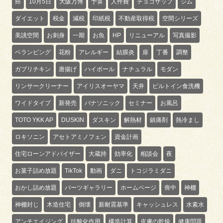
癌
10月5日
大阪万博
予算
人件費
チョコザップ
ジム
ダイエット
税金
減税
印紙税
不動産取得税
空間シリーズ
美誂空間
お刺身
一期
お魚
HP
リニューアル
写真撮影
ベランピング
花粉
アレルギー
結膜炎
扉
丁番
調整
ガブリチキン
唐揚げ
ハイボール
ナチュラル
モダン
リンサークリーナー
アイリスオーヤマ
天井
ビルトイン食洗機
ワイドタイプ
新発売
パナソニック
セミナー
お風呂
TOTO YKK AP
DUSKIN
ダスキン
解熱材
鎮痛剤
熱冷まし
ロキソニン
アセトアミノフェン
資金計画
住宅ローンアドバイザー
大蔵持
効率化
相談会
夜
お菓子詰め放題
TikTok
動画
ダニ
トコジラミダニ
おかし詰め放題
パーツギャラリー
ホームページ
喪中
神棚
神棚封じ
木造住宅
倒壊
新耐震基準
キャッシュレス
水素水
アンチエイジング
抗酸化作用
構造計算
皮膚の乾燥
健康問題