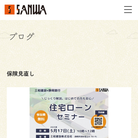
ブログ
イベント・見学会
不動産情報
保険見直し
事例
施工事例
パーツギャラリー
お客様の声
私たちのこと