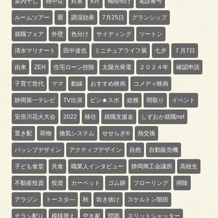
室内干し
熱中症
対策
6月
梅雨明け
電話番号
ルームツアー
畳
調湿効果
7月25日
グランシップ
就職フェア
外壁
色分け
サイディング
ツートン
清水マリナート
田中達也
ミニチュアライフ展
七夕
７月7日
由来
ZEH
住宅ローン控除
太陽光発電
２０２４年
確認申請
子育て世代
ママ
動線
おすすめ映画
コメディ映画
静岡第一テレビ
TV出演
ピン★スポ
総務
間取り
イベント
安倍川花火大会
2022
移住
就職支援金
しずおか就職net
置き配
荷物
換気システム
せせらぎ®
熱交換
パッシブデザイン
アクティブデザイン
自然
自動販売機
子ども食堂
共食
職業人インタビュー
静岡商工会議所
高校生
不動産投資
投資
カーペット
ゴム跡
フローリング
掃除
アラジン
トースタ―
秋
吹き抜け
スケルトン階段
チラシ配り
模様替え
空き家
問題
スリットシャッター