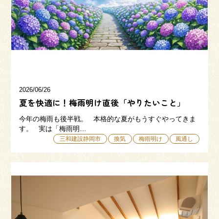
三和建設の強み
リフォーム
会社概要
採用情報
2026/06/26
夏を快適に！梅雨明け直後「やりたいこと」
今年の梅雨も後半戦。 本格的な夏がもうすぐやってきま
す。 実は「梅雨明…
三和建設静岡市
換気
梅雨明け
風通し
054-365-3838
受付時間／平日9:00 - 18:00
土日9:00 - 16:00