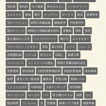
虫対策
室内外
七ツ新屋
幸せホルモン
ジャルディーノ
オムライス
敷地
愛犬
ドッグラン
ボーナス
経済
財務管理
モチベーション
静岡三和建設株
建物見学
予約受付中
窓のメリット
静岡市三和建設株式会社
雰囲気
湿気
管理
家を傷めない工夫
フェイクグリーン
選び方
エレキギター
アコースティックギター
原宿
暑さ対策
シート
シェード
冷房費削減
リクシル
窓ガラス
目隠し
基礎工事
コンクリート
コンクリートの割れ
静岡三和建設株式会社
災害地域
洪水地域
土砂災害警戒区域
津波災害地域
浸水地域
採用
還元イオン整水器
酸性水
手足口病
警戒レベル
くふうイエタテ
中部地区
人気ランキング
住宅情報
オリンピック
セーヌ川
パリ
富士通ゼネラル
清掃
カビ
散歩時間
ワンちゃん
犬
営業職
南海トラフ地震
地震準備