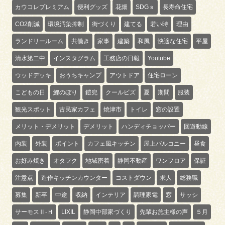
カウコレプレミアム
便利グッズ
花畑
SDGｓ
長寿命住宅
CO2削減
環境汚染抑制
街づくり
建てる
若い時
理由
ランドリールーム
共働き
家事
建築
和風
快適な住宅
平屋
清水第二中
インスタグラム
工務店の日報
Youtube
ウッドデッキ
おうちキャンプ
アウトドア
住宅ローン
こどもの日
鯉のぼり
鎧兜
クールビズ
夏
期間
服装
観光スポット
古民家カフェ
焼津市
トイレ
窓の設置
メリット・デメリット
デメリット
ハンディチョッパー
回遊動線
内装
外装
ポイント
カフェ風キッチン
屋上バルコニー
昼食
お好み焼き
オタフク
地域密着
静岡不動産
ワンフロア
保証
注意点
造作キッチンカウンター
コストダウン
求人
総務職
募集
新卒
中途
収納
インテリア
調理家電
窓
サッシ
サーモスⅡ-Ｈ
LIXIL
静岡中部家づくり
先輩お施主様の声
５月