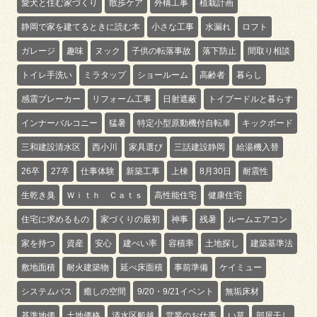
愛犬と住む家づくり
散歩ケア
外構工事
植栽計画
静岡で家を建てるときに読む本
小さな工事
水漏れ
ロフト
ガレージ
趣味
ヌック
子供の転落事故
落下防止
間取り相談
トイレ手洗い
ミラタップ
ショールーム
高齢者
暮らし
感震ブレーカー
リフォーム工事
日射遮蔽
トイプードルと暮らす
インナーバルコニー
猛暑
特定小型原動機付自転車
キックボード
三和建設清水区
西小川
家具選び
三話建設静岡
給湯機入替
26卒
27卒
仕事体験
新築工事
上棟
8月30日
耐震性
生乾き臭
Ｗｉｔｈ Ｃａｔｓ
高性能住宅
健康住宅
住宅に求めるもの
家づくりの最初
神事
残暑
ルームエアコン
家を持つ
資産
安心
建ぺい率
容積率
土地探し
建築基準法
敷地面積
耐火建築物
延べ床面積
事前準備
ケイミュー
システムバス
癒しの空間
9/20・9/21イベント
無垢床材
基準地価
土地価格
清水区船越
営業のお仕事
い草
部屋干し