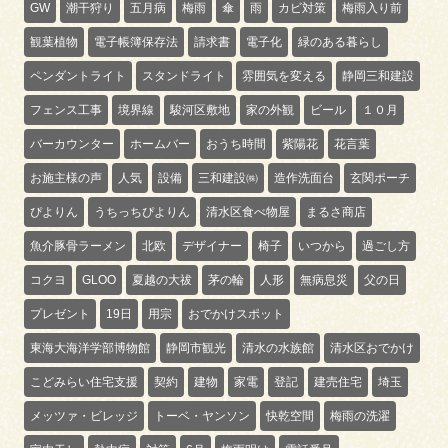
GW
潮干狩り
五月病
梅雨
傘
雨
カビ対策
梅雨入り前
観葉植物
電子帳簿保存法
請求書
電子化
緑のある暮らし
ペンダントライト
スタンドライト
雰囲気を変える
静岡三和建設
フェンス工事
境界線
駿河区敷地
家の外観
ビール
１０月
バーカウンター
ホームバー
おうち時間
紫陽花
花言葉
お施主様の声
人気
設備
三和建設㈱
造作洗面台
玄関ポーチ
ぴよりん
うちっちぴよりん
清水区食べ物屋
まるさ商店
魚介豚骨ラーメン
北欧
デザイナー
椅子
いつから
過ごし方
コクヨ
GLOO
夏越の大祓
茅の輪
人形
無病息災
父の日
プレゼント
19日
用宗
おでかけスポット
東海大海洋学部博物館
静岡市観光
清水の水族館
清水区おでかけ
こどみらい住宅支援
契約
建物
家電
登記
建売住宅
埼玉
メッツァ・ビレッジ
トーベ・ヤンソン
快乾空間
梅雨の洗濯