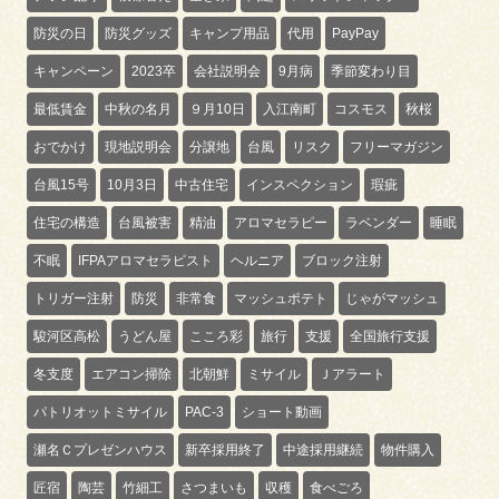
防災の日
防災グッズ
キャンプ用品
代用
PayPay
キャンペーン
2023卒
会社説明会
9月病
季節変わり目
最低賃金
中秋の名月
９月10日
入江南町
コスモス
秋桜
おでかけ
現地説明会
分譲地
台風
リスク
フリーマガジン
台風15号
10月3日
中古住宅
インスペクション
瑕疵
住宅の構造
台風被害
精油
アロマセラピー
ラベンダー
睡眠
不眠
IFPAアロマセラピスト
ヘルニア
ブロック注射
トリガー注射
防災
非常食
マッシュポテト
じゃがマッシュ
駿河区高松
うどん屋
こころ彩
旅行
支援
全国旅行支援
冬支度
エアコン掃除
北朝鮮
ミサイル
Ｊアラート
パトリオットミサイル
PAC-3
ショート動画
瀬名Ｃプレゼンハウス
新卒採用終了
中途採用継続
物件購入
匠宿
陶芸
竹細工
さつまいも
収穫
食べごろ