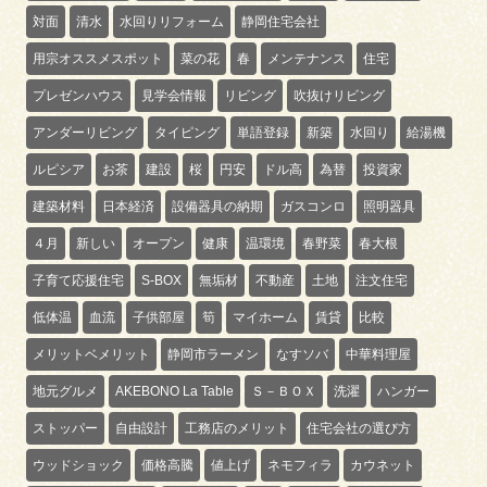
対面
清水
水回りリフォーム
静岡住宅会社
用宗オススメスポット
菜の花
春
メンテナンス
住宅
プレゼンハウス
見学会情報
リビング
吹抜けリビング
アンダーリビング
タイピング
単語登録
新築
水回り
給湯機
ルピシア
お茶
建設
桜
円安
ドル高
為替
投資家
建築材料
日本経済
設備器具の納期
ガスコンロ
照明器具
４月
新しい
オープン
健康
温環境
春野菜
春大根
子育て応援住宅
S-BOX
無垢材
不動産
土地
注文住宅
低体温
血流
子供部屋
筍
マイホーム
賃貸
比較
メリットベメリット
静岡市ラーメン
なすソバ
中華料理屋
地元グルメ
AKEBONO La Table
Ｓ－ＢＯＸ
洗濯
ハンガー
ストッパー
自由設計
工務店のメリット
住宅会社の選び方
ウッドショック
価格高騰
値上げ
ネモフィラ
カウネット