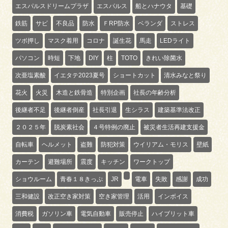
エスパルスドリームプラザ
エスパルス
船とハナウタ
基礎
鉄筋
サビ
不良品
防水
ＦRP防水
ベランダ
ストレス
ツボ押し
マスク着用
コロナ
誕生花
馬走
LEDライト
パソコン
時短
下地
DIY
柱
TOTO
きれい除菌水
次亜塩素酸
イエタテ2023夏号
ショートカット
清水みなと祭り
花火
火災
木造と鉄骨造
特別企画
社長の年齢分析
後継者不足
後継者倒産
社長引退
生シラス
建築基準法改正
２０２５年
脱炭素社会
４号特例の廃止
被災者生活再建支援金
自転車
ヘルメット
盗難
防犯対策
ウイリアム・モリス
壁紙
カーテン
避難場所
震度
キッチン
ワークトップ
ショウルーム
青春１８きっぷ
JR
電車
失敗
感謝
成功
三和健設
改正空き家対策
空き家管理
活用
インボイス
消費税
ガソリン車
電気自動車
販売停止
ハイブリット車