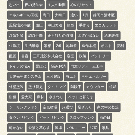
思い出
夜の見学会
１人の時間
心のリセット
エネルギーの回復
晦日
大晦日
違い
1月
静岡市清水区
風呂場の事故
血圧
中山美穂
簡単
手作り
エコカラット
湿気対策
調湿性能
正月飾りの時期
水道が出ない
給湯設備
住環境
生活動線
家相
2/9
地鎮祭
造作本棚
ポスト
便利
配置
書斎
三和建設株式会社
寝室
政策
パントリー
トイレの悩み
尿はね
悩み解消
内窓リフォーム工事
太陽光発電システム
三和建設
省エネ
再生エネルギー
外壁塗装
塗り替え
タイミング
階段下
カウンター
植栽
樹種
愛犬家
床材
水まわり
ペットと暮らす
シーリングファン
空気循環
床選び
足ざわり
家の中の乾燥
ダウンリビング
ピットリビング
スロップシンク
雨の日
乾かない
愛猫と暮らす
興津
バルコニー
和室
家具