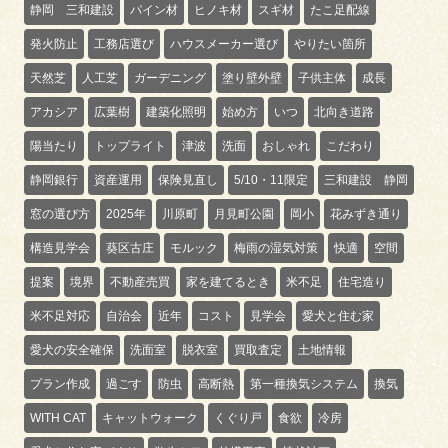
静岡 三和建設
パイン材
ヒノキ材
スギ材
たこ足配線
発火防止
工務店選び
ハウスメーカー選び
やりたい箇所
天然芝
人工芝
ガーデニング
塗り壁外壁
子供主体
成長
アカシア
広葉樹
建築化照明
始め方
いつ
北向き道路
陽当たり
トップライト
津波
洗面
おしゃれ
こだわり
静岡銀行
資産運用
保険見直し
5/10・11限定
三和建設 静岡
窓の選び方
2025年
川原町
月見町公園
岡小
花みずき通り
構造見学会
葵区古庄
モルック
梅雨の湿気対策
快適
空間
提案
境界
不動産売買
家を建てるとき
米不足
住宅造り
米不足対応
自治会
近年
コスト
見学会
愛犬と住む家
愛犬の安全確保
洗面室
脱衣室
買取査定
土地情報
プラン作成
過ごす
防虫
高断熱
第一種換気システム
換気
WITH CAT
キャットウォーク
くぐり戸
食欲
冷房