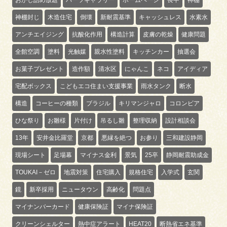
おかし詰め放題
パーツギャラリー
ホームページ
喪中
神棚
神棚封じ
木造住宅
倒壊
新耐震基準
キャッシュレス
水素水
アンチエイジング
抗酸化作用
構造計算
皮膚の乾燥
健康問題
全館空調
塗料
光触媒
親水性塗料
キッチンカー
抽選会
お菓子プレゼント
造作額
清水区
にゃんこ
ネコ
アイディア
宅配ボックス
こどもエコ住まい支援事業
雨水タンク
断水
構造
コーヒーの種類
ブラジル
キリマンジャロ
コロンビア
ひな祭り
お雛様
片付け
吊るし雛
整理収納
設計相談会
13年
安井金比羅堂
京都
悪縁を絶つ
お参り
三和建設静岡
現場シート
足場幕
マイナス金利
景気
25卒
静岡耐震助成金
TOUKAI－ゼロ
地震対策
住宅購入
規格住宅
入学式
玄関
鏡
新卒採用
ニュータウン
高齢化
問題点
マイナンバーカード
健康保険証
マイナ保険証
クリーンシェルター
熱中症アラート
HEAT20
断熱省エネ基準