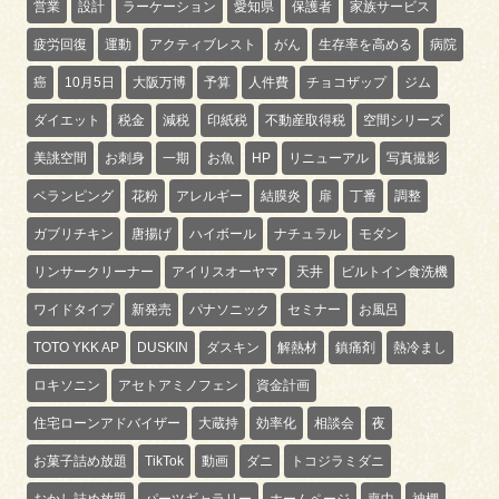
営業
設計
ラーケーション
愛知県
保護者
家族サービス
疲労回復
運動
アクティブレスト
がん
生存率を高める
病院
癌
10月5日
大阪万博
予算
人件費
チョコザップ
ジム
ダイエット
税金
減税
印紙税
不動産取得税
空間シリーズ
美誂空間
お刺身
一期
お魚
HP
リニューアル
写真撮影
ベランピング
花粉
アレルギー
結膜炎
扉
丁番
調整
ガブリチキン
唐揚げ
ハイボール
ナチュラル
モダン
リンサークリーナー
アイリスオーヤマ
天井
ビルトイン食洗機
ワイドタイプ
新発売
パナソニック
セミナー
お風呂
TOTO YKK AP
DUSKIN
ダスキン
解熱材
鎮痛剤
熱冷まし
ロキソニン
アセトアミノフェン
資金計画
住宅ローンアドバイザー
大蔵持
効率化
相談会
夜
お菓子詰め放題
TikTok
動画
ダニ
トコジラミダニ