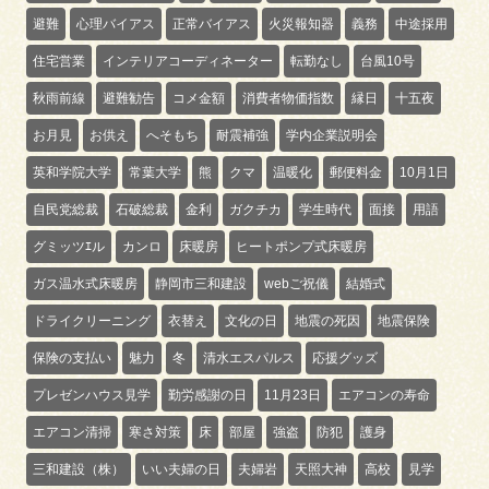
避難
心理バイアス
正常バイアス
火災報知器
義務
中途採用
住宅営業
インテリアコーディネーター
転勤なし
台風10号
秋雨前線
避難勧告
コメ金額
消費者物価指数
縁日
十五夜
お月見
お供え
へそもち
耐震補強
学内企業説明会
英和学院大学
常葉大学
熊
クマ
温暖化
郵便料金
10月1日
自民党総裁
石破総裁
金利
ガクチカ
学生時代
面接
用語
グミッツｴル
カンロ
床暖房
ヒートポンプ式床暖房
ガス温水式床暖房
静岡市三和建設
webご祝儀
結婚式
ドライクリーニング
衣替え
文化の日
地震の死因
地震保険
保険の支払い
魅力
冬
清水エスパルス
応援グッズ
プレゼンハウス見学
勤労感謝の日
11月23日
エアコンの寿命
エアコン清掃
寒さ対策
床
部屋
強盗
防犯
護身
三和建設（株）
いい夫婦の日
夫婦岩
天照大神
高校
見学