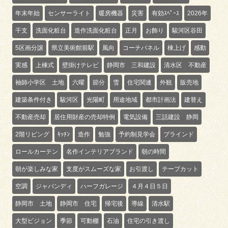
年末年始
センサーライト
暖房機器
災害
有効ｽﾍﾟｰｽ
2026年
干支
洗面化粧台
造作洗面化粧台
正月
お飾り
駿河区谷田
5区画分譲
県立美術館前駅
風向
コーチパネル
棟上げ
感動
実感
上棟式
壁掛けテレビ
静岡市 三和建設
清水区 不動産
袖師小学区 土地
六曜
節分
雪
住宅関連
外観
販売地
建築条件付き
駿河区
光陽町
用途地域
都市計画法
建替え
不動産売却
居住用財産の売却特例
電気設備
三話建設 静岡
2階リビング
ｷｯﾁﾝ
造作
勉強
予約制見学会
ブラインド
ロールカーテン
名作インテリアブランド
朝の時間
朝が楽しみな家
支度がスムーズな家
お引渡し
テープカット
空調
ジャパンディ
ハーフガレージ
４月４日５日
静岡市 土地
静岡市 住宅
帰宅後
導線
清水駅
大型ビジョン
季節
可動棚
石油
住宅の引き渡し