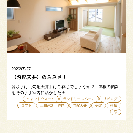
来場予約
お問い合わせ
資料請求
2026/05/27
【勾配天井】のススメ！
皆さまは【勾配天井】はご存じでしょうか？ 屋根の傾斜
をそのまま室内に活かした天…
キャットウォーク
ランドリースペース
リビング
ロフト
三和建設 静岡
勾配天井
採光
換気
窓