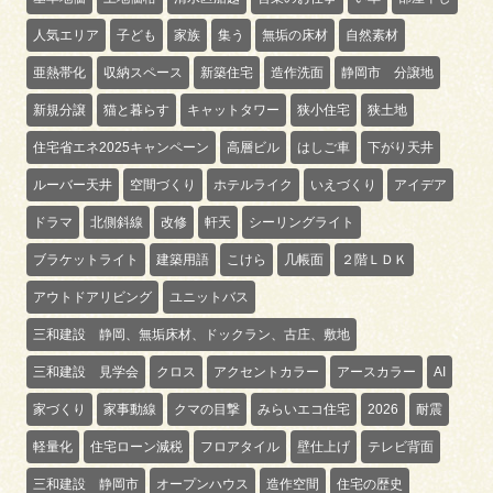
人気エリア
子ども
家族
集う
無垢の床材
自然素材
亜熱帯化
収納スペース
新築住宅
造作洗面
静岡市 分譲地
新規分譲
猫と暮らす
キャットタワー
狭小住宅
狭土地
住宅省エネ2025キャンペーン
高層ビル
はしご車
下がり天井
ルーバー天井
空間づくり
ホテルライク
いえづくり
アイデア
ドラマ
北側斜線
改修
軒天
シーリングライト
ブラケットライト
建築用語
こけら
几帳面
２階ＬＤＫ
アウトドアリビング
ユニットバス
三和建設 静岡、無垢床材、ドックラン、古庄、敷地
三和建設 見学会
クロス
アクセントカラー
アースカラー
AI
家づくり
家事動線
クマの目撃
みらいエコ住宅
2026
耐震
軽量化
住宅ローン減税
フロアタイル
壁仕上げ
テレビ背面
三和建設 静岡市
オープンハウス
造作空間
住宅の歴史