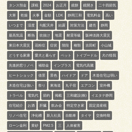
タンス預金
課税
2024
お正月
鏡餅
鏡開き
二十四節気
大寒
乾燥
火事
金額
LDK
静岡三和
電気料金
高い
いつまで
湿度
勾配天井
結露
対策方法
建売
静岡
最高気温
断熱
吹抜け
地震
耐震等級
阪神淡路大震災
東日本大震災
花粉症
症状
階段
種類
吉田町
小山城
どうする家康
愛犬と暮らす
ペット
トイプードル
犬の怪我
先進的窓リノベ
補助金
インプラス
電気代高騰
ヒートショック
借景
景色
ハイドア
ドア
木造住宅は弱い
木造住宅は強い
祭り
東海道
丸子宿
エアコン
室外機
トラベル
電気代
節約
掲載
三和建設(株)
イエタテ静岡
住宅紹介
お酒
肝臓
飲み会
特定空き家
固定資産税
リノベ住宅
浄化槽
新入社員
自動車
タイヤ
交換時期
ローン金利
黄砂
PM2.5
三
人体被害