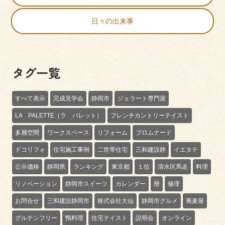
日々の出来事
タグ一覧
すべて表示
完成見学会
静岡市
ジェラート専門屋
LA PALETTE（ラ パレット）
フレンチカントリーテイスト
多層空間
ワークスペース
リフォーム
プロムナード
ドコリフォ
住宅施工事例
二世帯住宅
三和建設静
イエタテ
公示価格
静岡県
ランキング
東京都
１位
清水区馬走
料理
リノベーション
静岡市スイーツ
カレンダー
暦
修理
お問合せ
三和建設静岡市
株式会社大仙
静岡市グルメ
蕎麦屋
グルテンフリー
鴨料理
住宅テイスト
説明会
オンライン