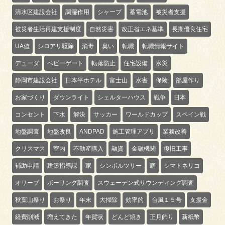
清水区建設会社
調湿作用
シャープ
蓄電池
被災者支援
被災者生活再建支援制度
自然災害
改正省エネ基準
長期優良住宅
UA値
シロアリ駆除
消毒
臭い
転職
転職情報サイト
デューダ
ベビーゲート
転落防止
住宅設備
水災
静岡市建設会社
日本平ホテル
富士山
水害
保険
部屋作り
お家づくり
ダウンライト
シェルターハウス
戦争
日本
コンセント
下水
解決
サッカー
ワールドカップ
スペイン戦
地盤調査
地盤改良
ANDPAD
施工管理アプリ
業務改善
クリスマス
室内
不動産購入
融資
金融機関
復旧工事
補助申請
建築指導課
家
シンボルツリー
庭
シマトネリコ
オリーブ
ボーリング調査
スウェーデン式サウンディング調査
秋葉山祭り
お祭り
年末
大掃除
効率的
台風１５号
支援金
経費削減
増えてきた
年賀状
どんど焼き
正月飾り
新紙幣