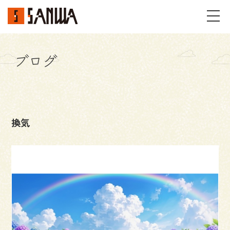
ブログ
イベント・見学会
不動産情報
換気
事例
施工事例
パーツギャラリー
お客様の声
私たちのこと