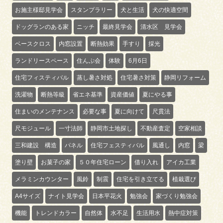
お施主様邸見学会
スタンプラリー
犬と生活
犬の快適空間
ドッグランのある家
ニッチ
最終見学会
清水区 見学会
ベースクロス
内窓設置
断熱効果
手すり
採光
ランドリースペース
住んぷ会
体験
6月6日
住宅フィスティバル
蒸し暑さ対処
住宅暑さ対策
静岡リフォーム
洗濯物
断熱等級
省エネ基準
資産価値
夏にやる事
住まいのメンテナンス
必要な事
夏に向けて
尺貫法
尺モジュール
一寸法師
静岡市土地探し
不動産査定
空家相談
三和建設 構造
パネル
住宅フェスティバル
風通し
内窓
梁
塗り壁
お菓子の家
５０年住宅ローン
借り入れ
アイカ工業
メラミンカウンター
風鈴
制震
住宅を引き立てる
植栽選び
A4サイズ
ナイト見学会
日本平花火
勉強会
家づくり勉強会
機能
トレンドカラー
自然体
水不足
生活用水
熱中症対策