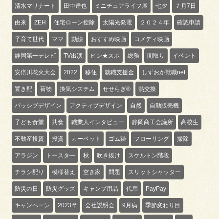
清水マリナート
田中達也
ミニチュアライフ展
七夕
７月7日
由来
ZEH
住宅ローン控除
太陽光発電
２０２４年
確認申請
子育て世代
ママ
動線
おすすめ映画
コメディ映画
静岡第一テレビ
TV出演
ピン★スポ
総務
間取り
イベント
安倍川花火大会
2022
移住
就職支援金
しずおか就職net
置き配
荷物
換気システム
せせらぎ®
熱交換
パッシブデザイン
アクティブデザイン
自然
自動販売機
子ども食堂
共食
職業人インタビュー
静岡商工会議所
高校生
不動産投資
投資
カーペット
ゴム跡
フローリング
掃除
アラジン
トースタ―
秋
吹き抜け
スケルトン階段
チラシ配り
模様替え
空き家
問題
スリットシャッター
防災の日
防災グッズ
キャンプ用品
代用
PayPay
キャンペーン
2023卒
会社説明会
9月病
季節変わり目