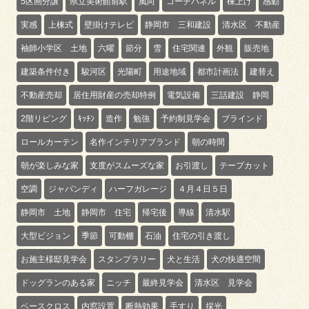
5区画分譲
県立美術館前駅
風向
コーチパネル
棟上げ
感動
実感
上棟式
壁掛けテレビ
静岡市 三和建設
清水区 不動産
袖師小学区 土地
六曜
節分
雪
住宅関連
外観
販売地
建築条件付き
駿河区
光陽町
用途地域
都市計画法
建替え
不動産売却
居住用財産の売却特例
電気設備
三話建設 静岡
2階リビング
ｷｯﾁﾝ
造作
勉強
予約制見学会
ブラインド
ロールカーテン
名作インテリアブランド
朝の時間
朝が楽しみな家
支度がスムーズな家
お引渡し
テープカット
空調
ジャパンディ
ハーフガレージ
４月４日５日
静岡市 土地
静岡市 住宅
帰宅後
導線
清水駅
大型ビジョン
季節
可動棚
石油
住宅の引き渡し
お施主様邸見学会
スタンプラリー
犬と生活
犬の快適空間
ドッグランのある家
ニッチ
最終見学会
清水区 見学会
ベースクロス
内窓設置
断熱効果
手すり
採光