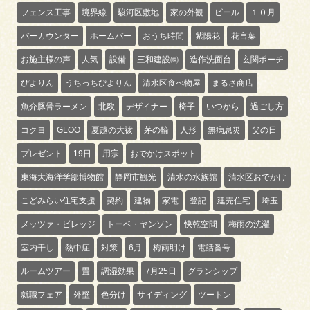
フェンス工事
境界線
駿河区敷地
家の外観
ビール
１０月
バーカウンター
ホームバー
おうち時間
紫陽花
花言葉
お施主様の声
人気
設備
三和建設㈱
造作洗面台
玄関ポーチ
ぴよりん
うちっちぴよりん
清水区食べ物屋
まるさ商店
魚介豚骨ラーメン
北欧
デザイナー
椅子
いつから
過ごし方
コクヨ
GLOO
夏越の大祓
茅の輪
人形
無病息災
父の日
プレゼント
19日
用宗
おでかけスポット
東海大海洋学部博物館
静岡市観光
清水の水族館
清水区おでかけ
こどみらい住宅支援
契約
建物
家電
登記
建売住宅
埼玉
メッツァ・ビレッジ
トーベ・ヤンソン
快乾空間
梅雨の洗濯
室内干し
熱中症
対策
6月
梅雨明け
電話番号
ルームツアー
畳
調湿効果
7月25日
グランシップ
就職フェア
外壁
色分け
サイディング
ツートン