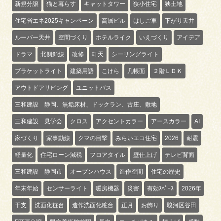
新規分譲
猫と暮らす
キャットタワー
狭小住宅
狭土地
住宅省エネ2025キャンペーン
高層ビル
はしご車
下がり天井
ルーバー天井
空間づくり
ホテルライク
いえづくり
アイデア
ドラマ
北側斜線
改修
軒天
シーリングライト
ブラケットライト
建築用語
こけら
几帳面
２階ＬＤＫ
アウトドアリビング
ユニットバス
三和建設 静岡、無垢床材、ドックラン、古庄、敷地
三和建設 見学会
クロス
アクセントカラー
アースカラー
AI
家づくり
家事動線
クマの目撃
みらいエコ住宅
2026
耐震
軽量化
住宅ローン減税
フロアタイル
壁仕上げ
テレビ背面
三和建設 静岡市
オープンハウス
造作空間
住宅の歴史
年末年始
センサーライト
暖房機器
災害
有効ｽﾍﾟｰｽ
2026年
干支
洗面化粧台
造作洗面化粧台
正月
お飾り
駿河区谷田