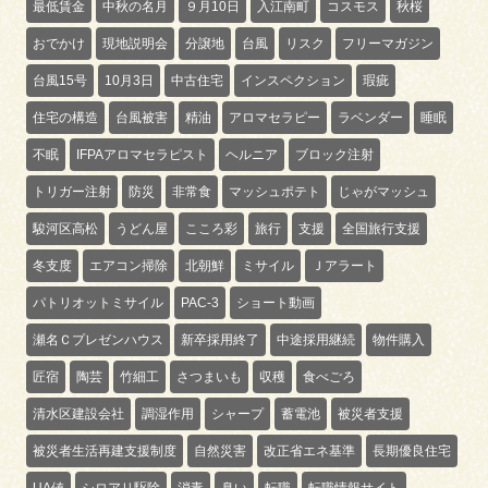
最低賃金
中秋の名月
９月10日
入江南町
コスモス
秋桜
おでかけ
現地説明会
分譲地
台風
リスク
フリーマガジン
台風15号
10月3日
中古住宅
インスペクション
瑕疵
住宅の構造
台風被害
精油
アロマセラピー
ラベンダー
睡眠
不眠
IFPAアロマセラピスト
ヘルニア
ブロック注射
トリガー注射
防災
非常食
マッシュポテト
じゃがマッシュ
駿河区高松
うどん屋
こころ彩
旅行
支援
全国旅行支援
冬支度
エアコン掃除
北朝鮮
ミサイル
Ｊアラート
パトリオットミサイル
PAC-3
ショート動画
瀬名Ｃプレゼンハウス
新卒採用終了
中途採用継続
物件購入
匠宿
陶芸
竹細工
さつまいも
収穫
食べごろ
清水区建設会社
調湿作用
シャープ
蓄電池
被災者支援
被災者生活再建支援制度
自然災害
改正省エネ基準
長期優良住宅
UA値
シロアリ駆除
消毒
臭い
転職
転職情報サイト