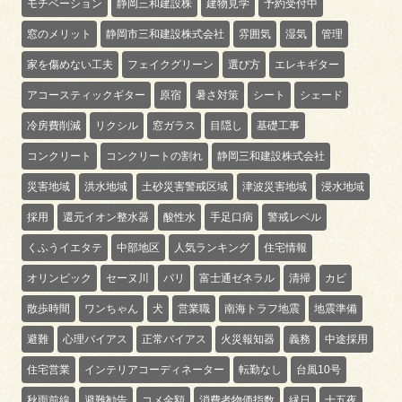
モチベーション
静岡三和建設株
建物見学
予約受付中
窓のメリット
静岡市三和建設株式会社
雰囲気
湿気
管理
家を傷めない工夫
フェイクグリーン
選び方
エレキギター
アコースティックギター
原宿
暑さ対策
シート
シェード
冷房費削減
リクシル
窓ガラス
目隠し
基礎工事
コンクリート
コンクリートの割れ
静岡三和建設株式会社
災害地域
洪水地域
土砂災害警戒区域
津波災害地域
浸水地域
採用
還元イオン整水器
酸性水
手足口病
警戒レベル
くふうイエタテ
中部地区
人気ランキング
住宅情報
オリンピック
セーヌ川
パリ
富士通ゼネラル
清掃
カビ
散歩時間
ワンちゃん
犬
営業職
南海トラフ地震
地震準備
避難
心理バイアス
正常バイアス
火災報知器
義務
中途採用
住宅営業
インテリアコーディネーター
転勤なし
台風10号
秋雨前線
避難勧告
コメ金額
消費者物価指数
縁日
十五夜