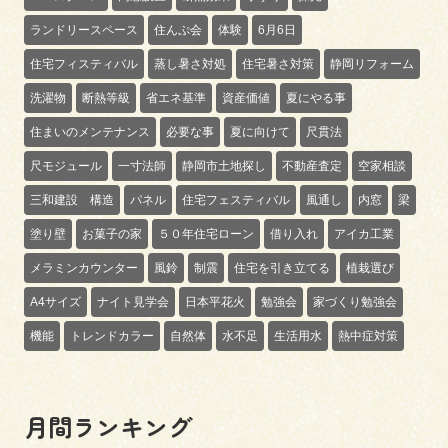
ランドリースペース
住んぷ会
体験
6月6日
住宅フィスティバル
蒸し暑さ対処
住宅暑さ対策
静岡リフォーム
洗濯物
断熱等級
省エネ基準
資産価値
夏にやる事
住まいのメンテナンス
必要な事
夏に向けて
尺貫法
尺モジュール
一寸法師
静岡市土地探し
不動産査定
空家相談
三和建設 構造
パネル
住宅フェスティバル
風通し
内窓
梁
塗り壁
お菓子の家
５０年住宅ローン
借り入れ
アイカ工業
メラミンカウンター
風鈴
制震
住宅を引き立てる
植栽選び
A4サイズ
ナイト見学会
日本平花火
勉強会
家づくり勉強会
機能
トレンドカラー
自然体
水不足
生活用水
熱中症対策
月間ランキング