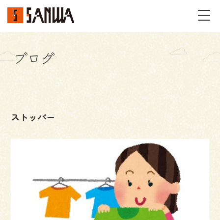
ブログ
イベント・見学会
不動産情報
ストッパー
事例
施工事例
パーツギャラリー
お客様の声
私たちのこと