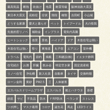
最高気温
断熱
吹抜け
地震
耐震等級
阪神淡路大震災
東日本大震災
花粉症
症状
階段
種類
吉田町
小山城
どうする家康
愛犬と暮らす
ペット
トイプードル
犬の怪我
先進的窓リノベ
補助金
インプラス
電気代高騰
ヒートショック
借景
景色
ハイドア
ドア
木造住宅は弱い
木造住宅は強い
祭り
東海道
丸子宿
エアコン
室外機
トラベル
電気代
節約
掲載
三和建設(株)
イエタテ静岡
住宅紹介
お酒
肝臓
飲み会
特定空き家
固定資産税
リノベ住宅
浄化槽
新入社員
自動車
タイヤ
交換時期
ローン金利
黄砂
PM2.5
三
人体被害
エスパルスドリームプラザ
エスパルス
船とハナウタ
基礎
鉄筋
サビ
不良品
防水
ＦRP防水
ベランダ
ストレス
ツボ押し
マスク着用
コロナ
誕生花
馬走
LEDライト