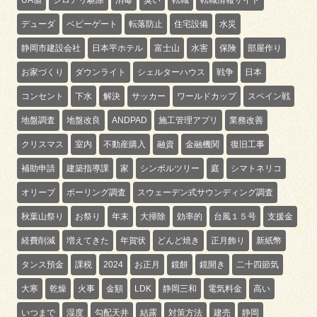
デューダ
ベビーゲート
転落防止
住宅設備
水災
静岡市建設会社
日本平ホテル
富士山
水害
保険
部屋作り
お家づくり
ダウンライト
シェルターハウス
戦争
日本
コンセント
下水
解決
サッカー
ワールドカップ
スペイン戦
地盤調査
地盤改良
ANDPAD
施工管理アプリ
業務改善
クリスマス
室内
不動産購入
融資
金融機関
復旧工事
補助申請
建築指導課
家
シンボルツリー
庭
シマトネリコ
オリーブ
ボーリング調査
スウェーデン式サウンディング調査
秋葉山祭り
お祭り
年末
大掃除
効率的
台風１５号
支援金
経費削減
増えてきた
年賀状
どんど焼き
正月飾り
新紙幣
タンス預金
課税
2024
お正月
鏡餅
鏡開き
二十四節気
大寒
乾燥
火事
金額
LDK
静岡三和
電気料金
高い
いつまで
湿度
勾配天井
結露
対策方法
建売
静岡