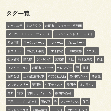
タグ一覧
すべて表示
完成見学会
静岡市
ジェラート専門屋
LA PALETTE（ラ パレット）
フレンチカントリーテイスト
多層空間
ワークスペース
リフォーム
プロムナード
ドコリフォ
住宅施工事例
二世帯住宅
三和建設静
イエタテ
公示価格
静岡県
ランキング
東京都
１位
清水区馬走
料理
リノベーション
静岡市スイーツ
カレンダー
暦
修理
お問合せ
三和建設静岡市
株式会社大仙
静岡市グルメ
蕎麦屋
グルテンフリー
鴨料理
住宅テイスト
説明会
オンライン
対面
清水
水回りリフォーム
静岡住宅会社
用宗オススメスポット
菜の花
春
メンテナンス
住宅
プレゼンハウス
見学会情報
リビング
吹抜けリビング