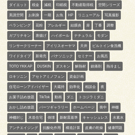
ダイエット
税金
減税
印紙税
不動産取得税
空間シリーズ
美誂空間
お刺身
一期
お魚
HP
リニューアル
写真撮影
ベランピング
花粉
アレルギー
結膜炎
扉
丁番
調整
ガブリチキン
唐揚げ
ハイボール
ナチュラル
モダン
リンサークリーナー
アイリスオーヤマ
天井
ビルトイン食洗機
ワイドタイプ
新発売
パナソニック
セミナー
お風呂
TOTO YKK AP
DUSKIN
ダスキン
解熱材
鎮痛剤
熱冷まし
ロキソニン
アセトアミノフェン
資金計画
住宅ローンアドバイザー
大蔵持
効率化
相談会
夜
お菓子詰め放題
TikTok
動画
ダニ
トコジラミダニ
おかし詰め放題
パーツギャラリー
ホームページ
喪中
神棚
神棚封じ
木造住宅
倒壊
新耐震基準
キャッシュレス
水素水
アンチエイジング
抗酸化作用
構造計算
皮膚の乾燥
健康問題