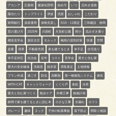
アカシア
広葉樹
建築化照明
始め方
いつ
北向き道路
陽当たり
トップライト
津波
洗面
おしゃれ
こだわり
静岡銀行
資産運用
保険見直し
5/10・11限定
三和建設 静岡
窓の選び方
2025年
川原町
月見町公園
岡小
花みずき通り
構造見学会
葵区古庄
モルック
梅雨の湿気対策
快適
空間
提案
境界
不動産売買
家を建てるとき
米不足
住宅造り
米不足対応
自治会
近年
コスト
見学会
愛犬と住む家
愛犬の安全確保
洗面室
脱衣室
買取査定
土地情報
プラン作成
過ごす
防虫
高断熱
第一種換気システム
換気
WITH CAT
キャットウォーク
くぐり戸
食欲
冷房
愛犬と住む家づくり
散歩ケア
外構工事
植栽計画
静岡で家を建てるときに読む本
小さな工事
水漏れ
ロフト
ガレージ
趣味
ヌック
子供の転落事故
落下防止
間取り相談