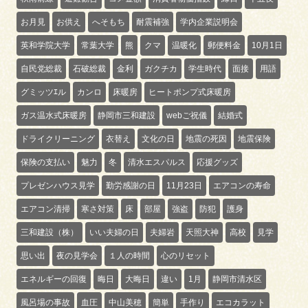
お月見
お供え
へそもち
耐震補強
学内企業説明会
英和学院大学
常葉大学
熊
クマ
温暖化
郵便料金
10月1日
自民党総裁
石破総裁
金利
ガクチカ
学生時代
面接
用語
グミッツｴル
カンロ
床暖房
ヒートポンプ式床暖房
ガス温水式床暖房
静岡市三和建設
webご祝儀
結婚式
ドライクリーニング
衣替え
文化の日
地震の死因
地震保険
保険の支払い
魅力
冬
清水エスパルス
応援グッズ
プレゼンハウス見学
勤労感謝の日
11月23日
エアコンの寿命
エアコン清掃
寒さ対策
床
部屋
強盗
防犯
護身
三和建設（株）
いい夫婦の日
夫婦岩
天照大神
高校
見学
思い出
夜の見学会
１人の時間
心のリセット
エネルギーの回復
晦日
大晦日
違い
1月
静岡市清水区
風呂場の事故
血圧
中山美穂
簡単
手作り
エコカラット