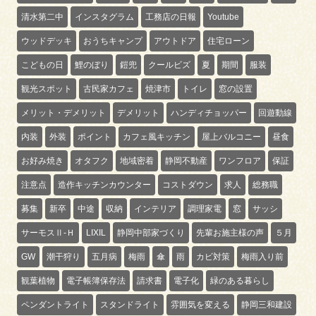
清水第二中
インスタグラム
工務店の日報
Youtube
ウッドデッキ
おうちキャンプ
アウトドア
住宅ローン
こどもの日
鯉のぼり
鎧兜
クールビズ
夏
期間
服装
観光スポット
古民家カフェ
焼津市
トイレ
窓の設置
メリット・デメリット
デメリット
ハンディチョッパー
回遊動線
内装
外装
ポイント
カフェ風キッチン
屋上バルコニー
昼食
お好み焼き
オタフク
地域密着
静岡不動産
ワンフロア
保証
注意点
造作キッチンカウンター
コストダウン
求人
総務職
募集
新卒
中途
収納
インテリア
調理家電
窓
サッシ
サーモスⅡ-Ｈ
LIXIL
静岡中部家づくり
先輩お施主様の声
５月
GW
潮干狩り
五月病
梅雨
傘
雨
カビ対策
梅雨入り前
観葉植物
電子帳簿保存法
請求書
電子化
緑のある暮らし
ペンダントライト
スタンドライト
雰囲気を変える
静岡三和建設