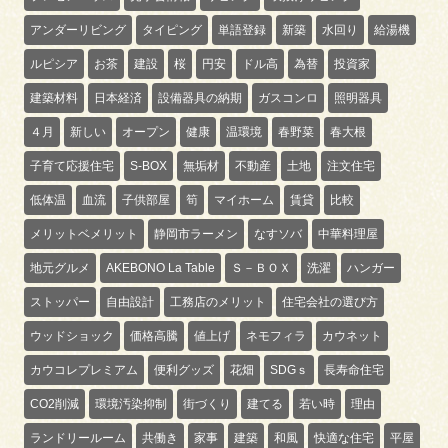
アンダーリビング
タイピング
単語登録
新築
水回り
給湯機
ルピシア
お茶
建設
桜
円安
ドル高
為替
投資家
建築材料
日本経済
設備器具の納期
ガスコンロ
照明器具
４月
新しい
オープン
健康
温環境
春野菜
春大根
子育て応援住宅
S-BOX
無垢材
不動産
土地
注文住宅
低体温
血流
子供部屋
筍
マイホーム
賃貸
比較
メリットベメリット
静岡市ラーメン
なすソバ
中華料理屋
地元グルメ
AKEBONO La Table
Ｓ－ＢＯＸ
洗濯
ハンガー
ストッパー
自由設計
工務店のメリット
住宅会社の選び方
ウッドショック
価格高騰
値上げ
ネモフィラ
カウネット
カウコレプレミアム
便利グッズ
花畑
SDGｓ
長寿命住宅
CO2削減
環境汚染抑制
街づくり
建てる
若い時
理由
ランドリールーム
共働き
家事
建築
和風
快適な住宅
平屋