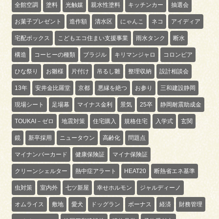
全館空調
塗料
光触媒
親水性塗料
キッチンカー
抽選会
お菓子プレゼント
造作額
清水区
にゃんこ
ネコ
アイディア
宅配ボックス
こどもエコ住まい支援事業
雨水タンク
断水
構造
コーヒーの種類
ブラジル
キリマンジャロ
コロンビア
ひな祭り
お雛様
片付け
吊るし雛
整理収納
設計相談会
13年
安井金比羅堂
京都
悪縁を絶つ
お参り
三和建設静岡
現場シート
足場幕
マイナス金利
景気
25卒
静岡耐震助成金
TOUKAI－ゼロ
地震対策
住宅購入
規格住宅
入学式
玄関
鏡
新卒採用
ニュータウン
高齢化
問題点
マイナンバーカード
健康保険証
マイナ保険証
クリーンシェルター
熱中症アラート
HEAT20
断熱省エネ基準
虫対策
室内外
七ツ新屋
幸せホルモン
ジャルディーノ
オムライス
敷地
愛犬
ドッグラン
ボーナス
経済
財務管理