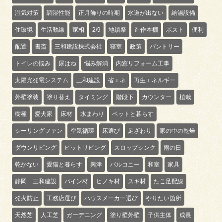
湿気対策
調湿性能
正月飾りの時期
水道が出ない
給湯設備
住環境
生活動線
家相
2/9
地鎮祭
造作本棚
ポスト
便利
配置
書斎
三和建設株式会社
寝室
政策
パントリー
トイレの悩み
尿はね
悩み解消
内窓リフォーム工事
太陽光発電システム
三和建設
省エネ
再生エネルギー
外壁塗装
塗り替え
タイミング
階段下
カウンター
植栽
樹種
愛犬家
床材
水まわり
ペットと暮らす
シーリングファン
空気循環
床選び
足ざわり
家の中の乾燥
ダウンリビング
ピットリビング
スロップシンク
雨の日
乾かない
愛猫と暮らす
興津
バルコニー
和室
家具
静岡 三和建設
パイン材
ヒノキ材
スギ材
たこ足配線
発火防止
工務店選び
ハウスメーカー選び
やりたい箇所
天然芝
人工芝
ガーデニング
塗り壁外壁
子供主体
成長