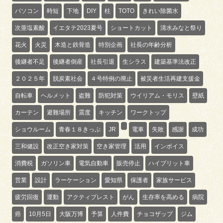
パソコン
時短
下地
DIY
柱
TOTO
きれい除菌水
次亜塩素酸
イエタテ2023夏号
ショートカット
清水みなと祭り
花火
火災
木造と鉄骨造
特別企画
社長の年齢分析
後継者不足
後継者倒産
社長引退
生シラス
建築基準法改正
２０２５年
脱炭素社会
４号特例の廃止
被災者生活再建支援金
自転車
ヘルメット
盗難
防犯対策
ウイリアム・モリス
壁紙
カーテン
避難場所
震度
キッチン
ワークトップ
ショウルーム
青春１８きっぷ
JR
電車
失敗
感謝
成功
三和健設
改正空き家対策
空き家管理
活用
インボイス
消費税
ガソリン車
電気自動車
販売停止
ハイブリット車
営業
設計
ラーケーション
愛知県
保護者
家族サービス
疲労回復
運動
アクティブレスト
がん
生存率を高める
病院
癌
10月5日
大阪万博
予算
人件費
チョコザップ
ジム