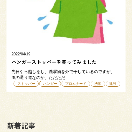
三和建設の強み
リフォーム
会社概要
採用情報
2022/04/19
ハンガーストッパーを買ってみました
先日引っ越しをし、洗濯物を外で干しているのですが、
風の通り道なのか、ただただ…
ストッパー
ハンガー
プロムナード
洗濯
建設
054-365-3838
受付時間／平日9:00 - 18:00
土日9:00 - 16:00
新着記事