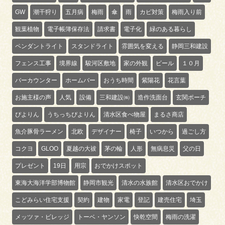
GW
潮干狩り
五月病
梅雨
傘
雨
カビ対策
梅雨入り前
観葉植物
電子帳簿保存法
請求書
電子化
緑のある暮らし
ペンダントライト
スタンドライト
雰囲気を変える
静岡三和建設
フェンス工事
境界線
駿河区敷地
家の外観
ビール
１０月
バーカウンター
ホームバー
おうち時間
紫陽花
花言葉
お施主様の声
人気
設備
三和建設㈱
造作洗面台
玄関ポーチ
ぴよりん
うちっちぴよりん
清水区食べ物屋
まるさ商店
魚介豚骨ラーメン
北欧
デザイナー
椅子
いつから
過ごし方
コクヨ
GLOO
夏越の大祓
茅の輪
人形
無病息災
父の日
プレゼント
19日
用宗
おでかけスポット
東海大海洋学部博物館
静岡市観光
清水の水族館
清水区おでかけ
こどみらい住宅支援
契約
建物
家電
登記
建売住宅
埼玉
メッツァ・ビレッジ
トーベ・ヤンソン
快乾空間
梅雨の洗濯