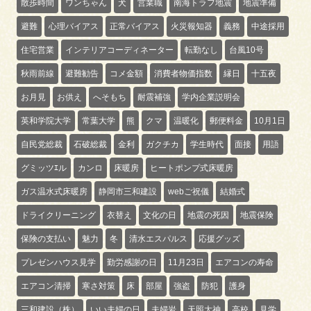
散歩時間
ワンちゃん
犬
営業職
南海トラフ地震
地震準備
避難
心理バイアス
正常バイアス
火災報知器
義務
中途採用
住宅営業
インテリアコーディネーター
転勤なし
台風10号
秋雨前線
避難勧告
コメ金額
消費者物価指数
縁日
十五夜
お月見
お供え
へそもち
耐震補強
学内企業説明会
英和学院大学
常葉大学
熊
クマ
温暖化
郵便料金
10月1日
自民党総裁
石破総裁
金利
ガクチカ
学生時代
面接
用語
グミッツｴル
カンロ
床暖房
ヒートポンプ式床暖房
ガス温水式床暖房
静岡市三和建設
webご祝儀
結婚式
ドライクリーニング
衣替え
文化の日
地震の死因
地震保険
保険の支払い
魅力
冬
清水エスパルス
応援グッズ
プレゼンハウス見学
勤労感謝の日
11月23日
エアコンの寿命
エアコン清掃
寒さ対策
床
部屋
強盗
防犯
護身
三和建設（株）
いい夫婦の日
夫婦岩
天照大神
高校
見学