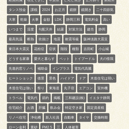
タンス預金
課税
2024
お正月
鏡餅
鏡開き
二十四節気
大寒
乾燥
火事
金額
LDK
静岡三和
電気料金
高い
いつまで
湿度
勾配天井
結露
対策方法
建売
静岡
最高気温
断熱
吹抜け
地震
耐震等級
阪神淡路大震災
東日本大震災
花粉症
症状
階段
種類
吉田町
小山城
どうする家康
愛犬と暮らす
ペット
トイプードル
犬の怪我
先進的窓リノベ
補助金
インプラス
電気代高騰
ヒートショック
借景
景色
ハイドア
ドア
木造住宅は弱い
木造住宅は強い
祭り
東海道
丸子宿
エアコン
室外機
トラベル
電気代
節約
掲載
三和建設(株)
イエタテ静岡
住宅紹介
お酒
肝臓
飲み会
特定空き家
固定資産税
リノベ住宅
浄化槽
新入社員
自動車
タイヤ
交換時期
ローン金利
黄砂
PM2.5
三
人体被害