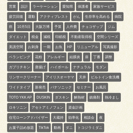
営業
設計
ラーケーション
愛知県
保護者
家族サービス
疲労回復
運動
アクティブレスト
がん
生存率を高める
病院
癌
10月5日
大阪万博
予算
人件費
チョコザップ
ジム
ダイエット
税金
減税
印紙税
不動産取得税
空間シリーズ
美誂空間
お刺身
一期
お魚
HP
リニューアル
写真撮影
ベランピング
花粉
アレルギー
結膜炎
扉
丁番
調整
ガブリチキン
唐揚げ
ハイボール
ナチュラル
モダン
リンサークリーナー
アイリスオーヤマ
天井
ビルトイン食洗機
ワイドタイプ
新発売
パナソニック
セミナー
お風呂
TOTO YKK AP
DUSKIN
ダスキン
解熱材
鎮痛剤
熱冷まし
ロキソニン
アセトアミノフェン
資金計画
住宅ローンアドバイザー
大蔵持
効率化
相談会
夜
お菓子詰め放題
TikTok
動画
ダニ
トコジラミダニ