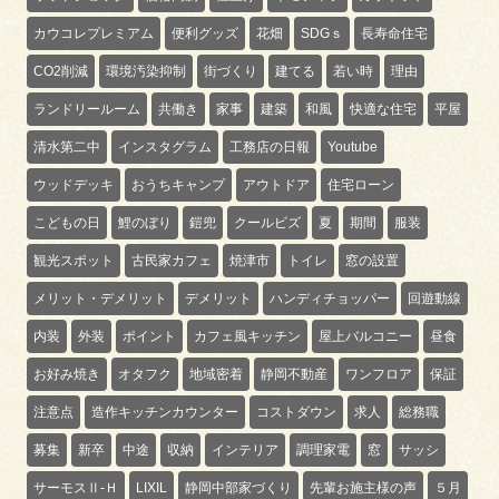
カウコレプレミアム
便利グッズ
花畑
SDGｓ
長寿命住宅
CO2削減
環境汚染抑制
街づくり
建てる
若い時
理由
ランドリールーム
共働き
家事
建築
和風
快適な住宅
平屋
清水第二中
インスタグラム
工務店の日報
Youtube
ウッドデッキ
おうちキャンプ
アウトドア
住宅ローン
こどもの日
鯉のぼり
鎧兜
クールビズ
夏
期間
服装
観光スポット
古民家カフェ
焼津市
トイレ
窓の設置
メリット・デメリット
デメリット
ハンディチョッパー
回遊動線
内装
外装
ポイント
カフェ風キッチン
屋上バルコニー
昼食
お好み焼き
オタフク
地域密着
静岡不動産
ワンフロア
保証
注意点
造作キッチンカウンター
コストダウン
求人
総務職
募集
新卒
中途
収納
インテリア
調理家電
窓
サッシ
サーモスⅡ-Ｈ
LIXIL
静岡中部家づくり
先輩お施主様の声
５月