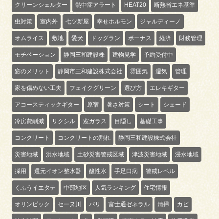
クリーンシェルター
熱中症アラート
HEAT20
断熱省エネ基準
虫対策
室内外
七ツ新屋
幸せホルモン
ジャルディーノ
オムライス
敷地
愛犬
ドッグラン
ボーナス
経済
財務管理
モチベーション
静岡三和建設株
建物見学
予約受付中
窓のメリット
静岡市三和建設株式会社
雰囲気
湿気
管理
家を傷めない工夫
フェイクグリーン
選び方
エレキギター
アコースティックギター
原宿
暑さ対策
シート
シェード
冷房費削減
リクシル
窓ガラス
目隠し
基礎工事
コンクリート
コンクリートの割れ
静岡三和建設株式会社
災害地域
洪水地域
土砂災害警戒区域
津波災害地域
浸水地域
採用
還元イオン整水器
酸性水
手足口病
警戒レベル
くふうイエタテ
中部地区
人気ランキング
住宅情報
オリンピック
セーヌ川
パリ
富士通ゼネラル
清掃
カビ