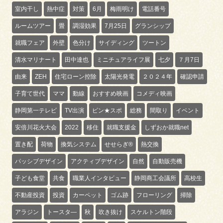
室内干し
熱中症
対策
6月
梅雨明け
電話番号
ルームツアー
畳
調湿効果
7月25日
グランシップ
就職フェア
外壁
色分け
サイディング
ツートン
清水マリナート
田中達也
ミニチュアライフ展
七夕
７月7日
由来
ZEH
住宅ローン控除
太陽光発電
２０２４年
確認申請
子育て世代
ママ
動線
おすすめ映画
コメディ映画
静岡第一テレビ
TV出演
ピン★スポ
総務
間取り
イベント
安倍川花火大会
2022
移住
就職支援金
しずおか就職net
置き配
荷物
換気システム
せせらぎ®
熱交換
パッシブデザイン
アクティブデザイン
自然
自動販売機
子ども食堂
共食
職業人インタビュー
静岡商工会議所
高校生
不動産投資
投資
カーペット
ゴム跡
フローリング
掃除
アラジン
トースタ―
秋
吹き抜け
スケルトン階段