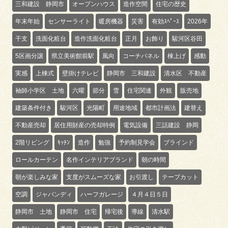
三和建設 静岡市
オープンハウス
造作空間
住宅の歴史
年末年始
センサーライト
暖房機器
災害
有効ｽﾍﾟｰｽ
2026年
干支
洗面化粧台
造作洗面化粧台
正月
お飾り
駿河区谷田
5区画分譲
県立美術館前駅
風向
コーチパネル
棟上げ
感動
実感
上棟式
壁掛けテレビ
静岡市 三和建設
清水区 不動産
袖師小学区 土地
六曜
節分
雪
住宅関連
外観
販売地
建築条件付き
駿河区
光陽町
用途地域
都市計画法
建替え
不動産売却
居住用財産の売却特例
電気設備
三話建設 静岡
2階リビング
ｷｯﾁﾝ
造作
勉強
予約制見学会
ブラインド
ロールカーテン
名作インテリアブランド
朝の時間
朝が楽しみな家
支度がスムーズな家
お引渡し
テープカット
空調
ジャパンディ
ハーフガレージ
４月４日５日
静岡市 土地
静岡市 住宅
帰宅後
導線
清水駅