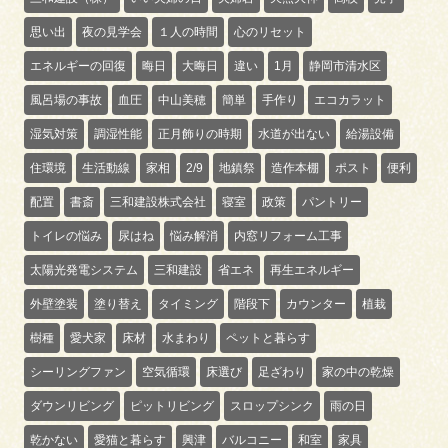
思い出
夜の見学会
１人の時間
心のリセット
エネルギーの回復
晦日
大晦日
違い
1月
静岡市清水区
風呂場の事故
血圧
中山美穂
簡単
手作り
エコカラット
湿気対策
調湿性能
正月飾りの時期
水道が出ない
給湯設備
住環境
生活動線
家相
2/9
地鎮祭
造作本棚
ポスト
便利
配置
書斎
三和建設株式会社
寝室
政策
パントリー
トイレの悩み
尿はね
悩み解消
内窓リフォーム工事
太陽光発電システム
三和建設
省エネ
再生エネルギー
外壁塗装
塗り替え
タイミング
階段下
カウンター
植栽
樹種
愛犬家
床材
水まわり
ペットと暮らす
シーリングファン
空気循環
床選び
足ざわり
家の中の乾燥
ダウンリビング
ピットリビング
スロップシンク
雨の日
乾かない
愛猫と暮らす
興津
バルコニー
和室
家具