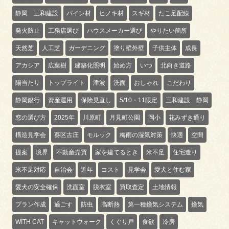
静岡 三和建設
パイン材
ヒノキ材
スギ材
たこ足配線
発火防止
工務店選び
ハウスメーカー選び
やりたい箇所
天然芝
人工芝
ガーデニング
塗り壁外壁
子供主体
成長
アカシア
広葉樹
建築化照明
始め方
いつ
北向き道路
陽当たり
トップライト
津波
洗面
おしゃれ
こだわり
静岡銀行
資産運用
保険見直し
5/10・11限定
三和建設 静岡
窓の選び方
2025年
川原町
月見町公園
岡小
花みずき通り
構造見学会
葵区古庄
モルック
梅雨の湿気対策
快適
空間
提案
境界
不動産売買
家を建てるとき
米不足
住宅造り
米不足対応
自治会
近年
コスト
見学会
愛犬と住む家
愛犬の安全確保
洗面室
脱衣室
買取査定
土地情報
プラン作成
過ごす
防虫
高断熱
第一種換気システム
換気
WITH CAT
キャットウォーク
くぐり戸
食欲
冷房