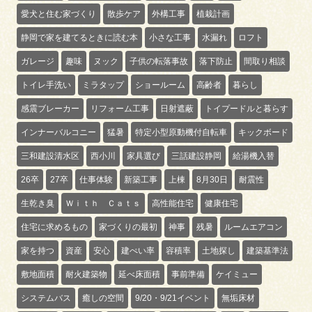
愛犬と住む家づくり
散歩ケア
外構工事
植栽計画
静岡で家を建てるときに読む本
小さな工事
水漏れ
ロフト
ガレージ
趣味
ヌック
子供の転落事故
落下防止
間取り相談
トイレ手洗い
ミラタップ
ショールーム
高齢者
暮らし
感震ブレーカー
リフォーム工事
日射遮蔽
トイプードルと暮らす
インナーバルコニー
猛暑
特定小型原動機付自転車
キックボード
三和建設清水区
西小川
家具選び
三話建設静岡
給湯機入替
26卒
27卒
仕事体験
新築工事
上棟
8月30日
耐震性
生乾き臭
Ｗｉｔｈ Ｃａｔｓ
高性能住宅
健康住宅
住宅に求めるもの
家づくりの最初
神事
残暑
ルームエアコン
家を持つ
資産
安心
建ぺい率
容積率
土地探し
建築基準法
敷地面積
耐火建築物
延べ床面積
事前準備
ケイミュー
システムバス
癒しの空間
9/20・9/21イベント
無垢床材