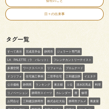
会社のこと
日々の出来事
タグ一覧
すべて表示
完成見学会
静岡市
ジェラート専門屋
LA PALETTE（ラ パレット）
フレンチカントリーテイスト
多層空間
ワークスペース
リフォーム
プロムナード
ドコリフォ
住宅施工事例
二世帯住宅
三和建設静
イエタテ
公示価格
静岡県
ランキング
東京都
１位
清水区馬走
料理
リノベーション
静岡市スイーツ
カレンダー
暦
修理
お問合せ
三和建設静岡市
株式会社大仙
静岡市グルメ
蕎麦屋