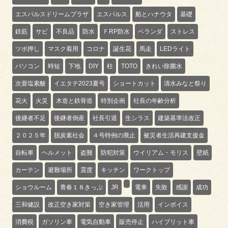
エスパルスドリームプラザ
エスパルス
船とハナウタ
基礎
鉄筋
サビ
不良品
防水
ＦRP防水
ベランダ
ストレス
ツボ押し
マスク着用
コロナ
誕生花
馬走
LEDライト
パソコン
時短
下地
DIY
柱
TOTO
きれい除菌水
次亜塩素酸
イエタテ2023夏号
ショートカット
清水みなと祭り
花火
火災
木造と鉄骨造
特別企画
社長の年齢分析
後継者不足
後継者倒産
社長引退
生シラス
建築基準法改正
２０２５年
脱炭素社会
４号特例の廃止
被災者生活再建支援金
自転車
ヘルメット
盗難
防犯対策
ウイリアム・モリス
壁紙
カーテン
避難場所
震度
キッチン
ワークトップ
ショウルーム
青春１８きっぷ
JR
電車
失敗
感謝
成功
三和健設
改正空き家対策
空き家管理
活用
インボイス
消費税
ガソリン車
電気自動車
販売停止
ハイブリット車