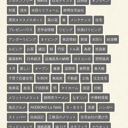
グルテンフリー
鴨料理
住宅テイスト
説明会
オンライン
対面
清水
水回りリフォーム
静岡住宅会社
用宗オススメスポット
菜の花
春
メンテナンス
住宅
プレゼンハウス
見学会情報
リビング
吹抜けリビング
アンダーリビング
タイピング
単語登録
新築
水回り
給湯機
ルピシア
お茶
建設
桜
円安
ドル高
為替
投資家
建築材料
日本経済
設備器具の納期
ガスコンロ
照明器具
４月
新しい
オープン
健康
温環境
春野菜
春大根
子育て応援住宅
S-BOX
無垢材
不動産
土地
注文住宅
低体温
血流
子供部屋
筍
マイホーム
賃貸
比較
メリットベメリット
静岡市ラーメン
なすソバ
中華料理屋
地元グルメ
AKEBONO La Table
Ｓ－ＢＯＸ
洗濯
ハンガー
ストッパー
自由設計
工務店のメリット
住宅会社の選び方
ウッドショック
価格高騰
値上げ
ネモフィラ
カウネット