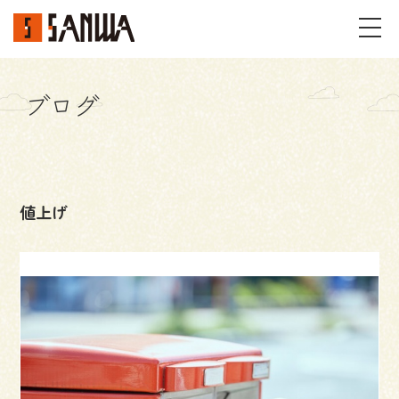
ブログ
イベント・見学会
不動産情報
値上げ
事例
施工事例
パーツギャラリー
お客様の声
私たちのこと