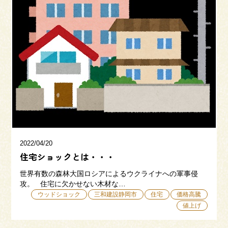
2022/04/20
住宅ショックとは・・・
世界有数の森林大国ロシアによるウクライナへの軍事侵
攻。 住宅に欠かせない木材な…
ウッドショック
三和建設静岡市
住宅
価格高騰
値上げ