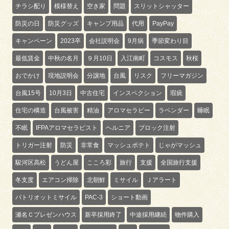
チラシ配り
模様替え
空き家
問題
スリットシャッター
防災の日
防災グッズ
キャンプ用品
代用
PayPay
キャンペーン
2023卒
会社説明会
9月病
季節変わり目
最低賃金
中秋の名月
９月10日
入江南町
コスモス
秋桜
おでかけ
現地説明会
分譲地
台風
リスク
フリーマガジン
台風15号
10月3日
中古住宅
インスペクション
瑕疵
住宅の構造
台風被害
精油
アロマセラピー
ラベンダー
睡眠
不眠
IFPAアロマセラピスト
ヘルニア
ブロック注射
トリガー注射
防災
非常食
マッシュポテト
じゃがマッシュ
駿河区高松
うどん屋
こころ彩
旅行
支援
全国旅行支援
冬支度
エアコン掃除
北朝鮮
ミサイル
Ｊアラート
パトリオットミサイル
PAC-3
ショート動画
瀬名Ｃプレゼンハウス
新卒採用終了
中途採用継続
物件購入