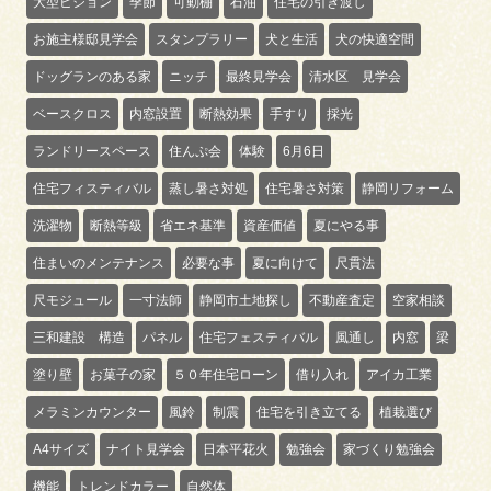
大型ビジョン
季節
可動棚
石油
住宅の引き渡し
お施主様邸見学会
スタンプラリー
犬と生活
犬の快適空間
ドッグランのある家
ニッチ
最終見学会
清水区 見学会
ベースクロス
内窓設置
断熱効果
手すり
採光
ランドリースペース
住んぷ会
体験
6月6日
住宅フィスティバル
蒸し暑さ対処
住宅暑さ対策
静岡リフォーム
洗濯物
断熱等級
省エネ基準
資産価値
夏にやる事
住まいのメンテナンス
必要な事
夏に向けて
尺貫法
尺モジュール
一寸法師
静岡市土地探し
不動産査定
空家相談
三和建設 構造
パネル
住宅フェスティバル
風通し
内窓
梁
塗り壁
お菓子の家
５０年住宅ローン
借り入れ
アイカ工業
メラミンカウンター
風鈴
制震
住宅を引き立てる
植栽選び
A4サイズ
ナイト見学会
日本平花火
勉強会
家づくり勉強会
機能
トレンドカラー
自然体