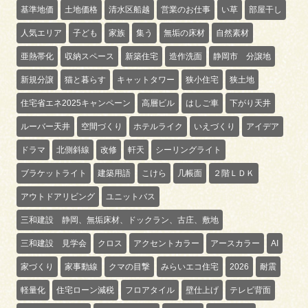
基準地価
土地価格
清水区船越
営業のお仕事
い草
部屋干し
人気エリア
子ども
家族
集う
無垢の床材
自然素材
亜熱帯化
収納スペース
新築住宅
造作洗面
静岡市 分譲地
新規分譲
猫と暮らす
キャットタワー
狭小住宅
狭土地
住宅省エネ2025キャンペーン
高層ビル
はしご車
下がり天井
ルーバー天井
空間づくり
ホテルライク
いえづくり
アイデア
ドラマ
北側斜線
改修
軒天
シーリングライト
ブラケットライト
建築用語
こけら
几帳面
２階ＬＤＫ
アウトドアリビング
ユニットバス
三和建設 静岡、無垢床材、ドックラン、古庄、敷地
三和建設 見学会
クロス
アクセントカラー
アースカラー
AI
家づくり
家事動線
クマの目撃
みらいエコ住宅
2026
耐震
軽量化
住宅ローン減税
フロアタイル
壁仕上げ
テレビ背面