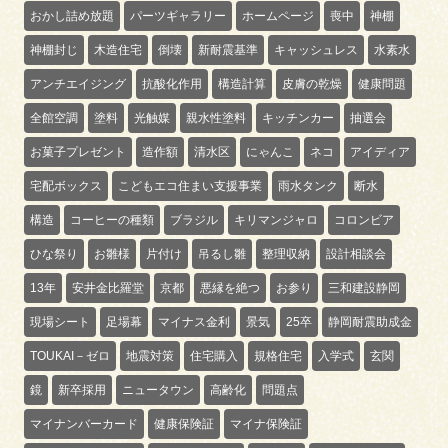
おかし詰め放題
パーツギャラリー
ホームページ
喪中
神棚
神棚封じ
木造住宅
倒壊
新耐震基準
キャッシュレス
水素水
アンチエイジング
抗酸化作用
構造計算
皮膚の乾燥
健康問題
全館空調
塗料
光触媒
親水性塗料
キッチンカー
抽選会
お菓子プレゼント
造作額
清水区
にゃんこ
ネコ
アイディア
宅配ボックス
こどもエコ住まい支援事業
雨水タンク
断水
構造
コーヒーの種類
ブラジル
キリマンジャロ
コロンビア
ひな祭り
お雛様
片付け
吊るし雛
整理収納
設計相談会
13年
安井金比羅堂
京都
悪縁を絶つ
お参り
三和建設静岡
現場シート
足場幕
マイナス金利
景気
25卒
静岡耐震助成金
TOUKAI－ゼロ
地震対策
住宅購入
規格住宅
入学式
玄関
鏡
新卒採用
ニュータウン
高齢化
問題点
マイナンバーカード
健康保険証
マイナ保険証