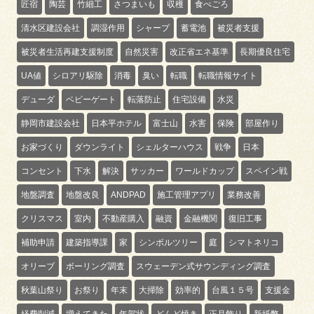
匠宿
陶芸
竹細工
さつまいも
収穫
食べごろ
清水区建設会社
調湿作用
シャープ
蓄電池
被災者支援
被災者生活再建支援制度
自然災害
改正省エネ基準
長期優良住宅
UA値
シロアリ駆除
消毒
臭い
転職
転職情報サイト
デューダ
ベビーゲート
転落防止
住宅設備
水災
静岡市建設会社
日本平ホテル
富士山
水害
保険
部屋作り
お家づくり
ダウンライト
シェルターハウス
戦争
日本
コンセント
下水
解決
サッカー
ワールドカップ
スペイン戦
地盤調査
地盤改良
ANDPAD
施工管理アプリ
業務改善
クリスマス
室内
不動産購入
融資
金融機関
復旧工事
補助申請
建築指導課
家
シンボルツリー
庭
シマトネリコ
オリーブ
ボーリング調査
スウェーデン式サウンディング調査
秋葉山祭り
お祭り
年末
大掃除
効率的
台風１５号
支援金
経費削減
増えてきた
年賀状
どんど焼き
正月飾り
新紙幣