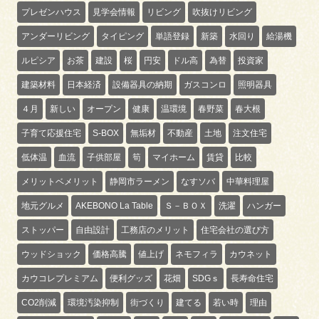
プレゼンハウス
見学会情報
リビング
吹抜けリビング
アンダーリビング
タイピング
単語登録
新築
水回り
給湯機
ルピシア
お茶
建設
桜
円安
ドル高
為替
投資家
建築材料
日本経済
設備器具の納期
ガスコンロ
照明器具
４月
新しい
オープン
健康
温環境
春野菜
春大根
子育て応援住宅
S-BOX
無垢材
不動産
土地
注文住宅
低体温
血流
子供部屋
筍
マイホーム
賃貸
比較
メリットベメリット
静岡市ラーメン
なすソバ
中華料理屋
地元グルメ
AKEBONO La Table
Ｓ－ＢＯＸ
洗濯
ハンガー
ストッパー
自由設計
工務店のメリット
住宅会社の選び方
ウッドショック
価格高騰
値上げ
ネモフィラ
カウネット
カウコレプレミアム
便利グッズ
花畑
SDGｓ
長寿命住宅
CO2削減
環境汚染抑制
街づくり
建てる
若い時
理由