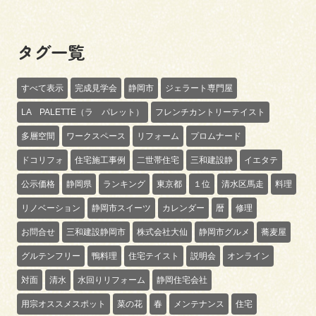
タグ一覧
すべて表示
完成見学会
静岡市
ジェラート専門屋
LA PALETTE（ラ パレット）
フレンチカントリーテイスト
多層空間
ワークスペース
リフォーム
プロムナード
ドコリフォ
住宅施工事例
二世帯住宅
三和建設静
イエタテ
公示価格
静岡県
ランキング
東京都
１位
清水区馬走
料理
リノベーション
静岡市スイーツ
カレンダー
暦
修理
お問合せ
三和建設静岡市
株式会社大仙
静岡市グルメ
蕎麦屋
グルテンフリー
鴨料理
住宅テイスト
説明会
オンライン
対面
清水
水回りリフォーム
静岡住宅会社
用宗オススメスポット
菜の花
春
メンテナンス
住宅