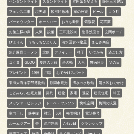
ペンダントライト
スタンドライト
雰囲気を変える
静岡三和建設
フェンス工事
境界線
駿河区敷地
家の外観
ビール
１０月
バーカウンター
ホームバー
おうち時間
紫陽花
花言葉
お施主様の声
人気
設備
三和建設㈱
造作洗面台
玄関ポーチ
ぴよりん
うちっちぴよりん
清水区食べ物屋
まるさ商店
魚介豚骨ラーメン
北欧
デザイナー
椅子
いつから
過ごし方
コクヨ
GLOO
夏越の大祓
茅の輪
人形
無病息災
父の日
プレゼント
19日
用宗
おでかけスポット
東海大海洋学部博物館
静岡市観光
清水の水族館
清水区おでかけ
こどみらい住宅支援
契約
建物
家電
登記
建売住宅
埼玉
メッツァ・ビレッジ
トーベ・ヤンソン
快乾空間
梅雨の洗濯
室内干し
熱中症
対策
6月
梅雨明け
電話番号
ルームツアー
畳
調湿効果
7月25日
グランシップ
就職フェア
外壁
色分け
サイディング
ツートン