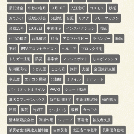
最低賃金
中秋の名月
９月10日
入江南町
コスモス
秋桜
おでかけ
現地説明会
分譲地
台風
リスク
フリーマガジン
台風15号
10月3日
中古住宅
インスペクション
瑕疵
住宅の構造
台風被害
精油
アロマセラピー
ラベンダー
睡眠
不眠
IFPAアロマセラピスト
ヘルニア
ブロック注射
トリガー注射
防災
非常食
マッシュポテト
じゃがマッシュ
駿河区高松
うどん屋
こころ彩
旅行
支援
全国旅行支援
冬支度
エアコン掃除
北朝鮮
ミサイル
Ｊアラート
パトリオットミサイル
PAC-3
ショート動画
瀬名Ｃプレゼンハウス
新卒採用終了
中途採用継続
物件購入
匠宿
陶芸
竹細工
さつまいも
収穫
食べごろ
清水区建設会社
調湿作用
シャープ
蓄電池
被災者支援
被災者生活再建支援制度
自然災害
改正省エネ基準
長期優良住宅