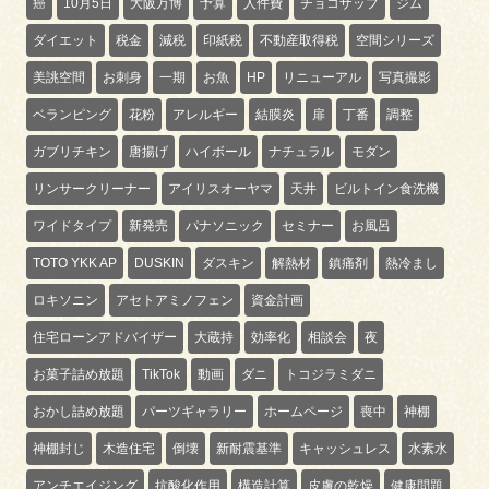
癌
10月5日
大阪万博
予算
人件費
チョコザップ
ジム
ダイエット
税金
減税
印紙税
不動産取得税
空間シリーズ
美誂空間
お刺身
一期
お魚
HP
リニューアル
写真撮影
ベランピング
花粉
アレルギー
結膜炎
扉
丁番
調整
ガブリチキン
唐揚げ
ハイボール
ナチュラル
モダン
リンサークリーナー
アイリスオーヤマ
天井
ビルトイン食洗機
ワイドタイプ
新発売
パナソニック
セミナー
お風呂
TOTO YKK AP
DUSKIN
ダスキン
解熱材
鎮痛剤
熱冷まし
ロキソニン
アセトアミノフェン
資金計画
住宅ローンアドバイザー
大蔵持
効率化
相談会
夜
お菓子詰め放題
TikTok
動画
ダニ
トコジラミダニ
おかし詰め放題
パーツギャラリー
ホームページ
喪中
神棚
神棚封じ
木造住宅
倒壊
新耐震基準
キャッシュレス
水素水
アンチエイジング
抗酸化作用
構造計算
皮膚の乾燥
健康問題