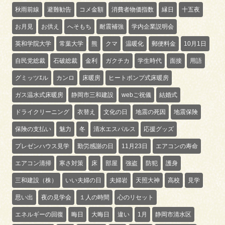
秋雨前線
避難勧告
コメ金額
消費者物価指数
縁日
十五夜
お月見
お供え
へそもち
耐震補強
学内企業説明会
英和学院大学
常葉大学
熊
クマ
温暖化
郵便料金
10月1日
自民党総裁
石破総裁
金利
ガクチカ
学生時代
面接
用語
グミッツｴル
カンロ
床暖房
ヒートポンプ式床暖房
ガス温水式床暖房
静岡市三和建設
webご祝儀
結婚式
ドライクリーニング
衣替え
文化の日
地震の死因
地震保険
保険の支払い
魅力
冬
清水エスパルス
応援グッズ
プレゼンハウス見学
勤労感謝の日
11月23日
エアコンの寿命
エアコン清掃
寒さ対策
床
部屋
強盗
防犯
護身
三和建設（株）
いい夫婦の日
夫婦岩
天照大神
高校
見学
思い出
夜の見学会
１人の時間
心のリセット
エネルギーの回復
晦日
大晦日
違い
1月
静岡市清水区