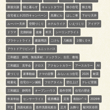
新規分譲
猫と暮らす
キャットタワー
狭小住宅
狭土地
住宅省エネ2025キャンペーン
高層ビル
はしご車
下がり天井
ルーバー天井
空間づくり
ホテルライク
いえづくり
アイデア
ドラマ
北側斜線
改修
軒天
シーリングライト
ブラケットライト
建築用語
こけら
几帳面
２階ＬＤＫ
アウトドアリビング
ユニットバス
三和建設 静岡、無垢床材、ドックラン、古庄、敷地
三和建設 見学会
クロス
アクセントカラー
アースカラー
AI
家づくり
家事動線
クマの目撃
みらいエコ住宅
2026
耐震
軽量化
住宅ローン減税
フロアタイル
壁仕上げ
テレビ背面
三和建設 静岡市
オープンハウス
造作空間
住宅の歴史
年末年始
センサーライト
暖房機器
災害
有効ｽﾍﾟｰｽ
2026年
干支
洗面化粧台
造作洗面化粧台
正月
お飾り
駿河区谷田