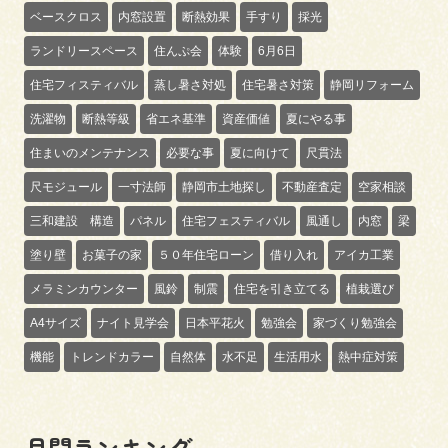
ベースクロス
内窓設置
断熱効果
手すり
採光
ランドリースペース
住んぷ会
体験
6月6日
住宅フィスティバル
蒸し暑さ対処
住宅暑さ対策
静岡リフォーム
洗濯物
断熱等級
省エネ基準
資産価値
夏にやる事
住まいのメンテナンス
必要な事
夏に向けて
尺貫法
尺モジュール
一寸法師
静岡市土地探し
不動産査定
空家相談
三和建設 構造
パネル
住宅フェスティバル
風通し
内窓
梁
塗り壁
お菓子の家
５０年住宅ローン
借り入れ
アイカ工業
メラミンカウンター
風鈴
制震
住宅を引き立てる
植栽選び
A4サイズ
ナイト見学会
日本平花火
勉強会
家づくり勉強会
機能
トレンドカラー
自然体
水不足
生活用水
熱中症対策
月間ランキング