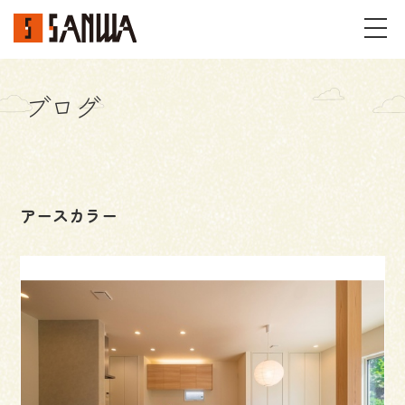
ブログ
イベント・見学会
不動産情報
アースカラー
事例
施工事例
パーツギャラリー
お客様の声
私たちのこと