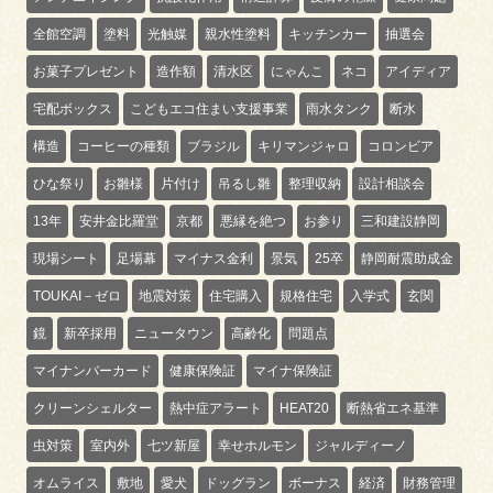
全館空調
塗料
光触媒
親水性塗料
キッチンカー
抽選会
お菓子プレゼント
造作額
清水区
にゃんこ
ネコ
アイディア
宅配ボックス
こどもエコ住まい支援事業
雨水タンク
断水
構造
コーヒーの種類
ブラジル
キリマンジャロ
コロンビア
ひな祭り
お雛様
片付け
吊るし雛
整理収納
設計相談会
13年
安井金比羅堂
京都
悪縁を絶つ
お参り
三和建設静岡
現場シート
足場幕
マイナス金利
景気
25卒
静岡耐震助成金
TOUKAI－ゼロ
地震対策
住宅購入
規格住宅
入学式
玄関
鏡
新卒採用
ニュータウン
高齢化
問題点
マイナンバーカード
健康保険証
マイナ保険証
クリーンシェルター
熱中症アラート
HEAT20
断熱省エネ基準
虫対策
室内外
七ツ新屋
幸せホルモン
ジャルディーノ
オムライス
敷地
愛犬
ドッグラン
ボーナス
経済
財務管理