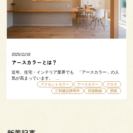
三和建設の強み
リフォーム
会社概要
採用情報
2025/11/19
アースカラーとは？
近年、住宅・インテリア業界でも 「アースカラー」の人
気が高まっています。 …
アクセントカラー
アースカラー
クロス
三和建設静岡市
回遊動線
壁紙
054-365-3838
受付時間／平日9:00 - 18:00
土日9:00 - 16:00
新着記事