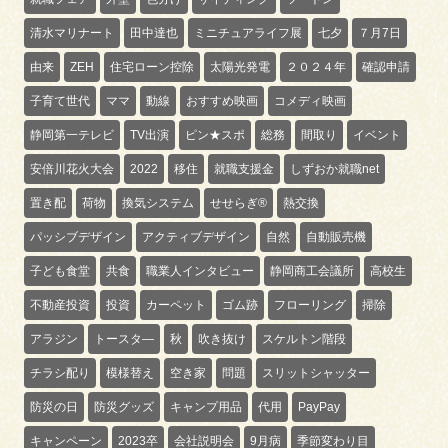
清水マリナート
田中達也
ミニチュアライフ展
七夕
７月7日
由来
ZEH
住宅ローン控除
太陽光発電
２０２４年
確認申請
子育て世代
ママ
動線
おすすめ映画
コメディ映画
静岡第一テレビ
TV出演
ピン★スポ
総務
間取り
イベント
安倍川花火大会
2022
移住
就職支援金
しずおか就職net
置き配
荷物
換気システム
せせらぎ®
熱交換
パッシブデザイン
アクティブデザイン
自然
自動販売機
子ども食堂
共食
職業人インタビュー
静岡商工会議所
高校生
不動産投資
投資
カーペット
ゴム跡
フローリング
掃除
アラジン
トースタ―
秋
吹き抜け
スケルトン階段
チラシ配り
模様替え
空き家
問題
スリットシャッター
防災の日
防災グッズ
キャンプ用品
代用
PayPay
キャンペーン
2023卒
会社説明会
9月病
季節変わり目