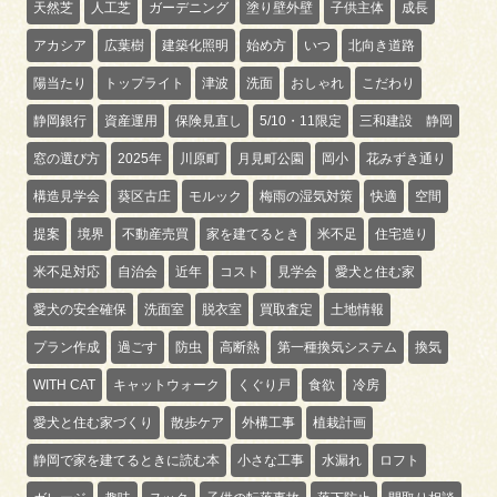
天然芝
人工芝
ガーデニング
塗り壁外壁
子供主体
成長
アカシア
広葉樹
建築化照明
始め方
いつ
北向き道路
陽当たり
トップライト
津波
洗面
おしゃれ
こだわり
静岡銀行
資産運用
保険見直し
5/10・11限定
三和建設 静岡
窓の選び方
2025年
川原町
月見町公園
岡小
花みずき通り
構造見学会
葵区古庄
モルック
梅雨の湿気対策
快適
空間
提案
境界
不動産売買
家を建てるとき
米不足
住宅造り
米不足対応
自治会
近年
コスト
見学会
愛犬と住む家
愛犬の安全確保
洗面室
脱衣室
買取査定
土地情報
プラン作成
過ごす
防虫
高断熱
第一種換気システム
換気
WITH CAT
キャットウォーク
くぐり戸
食欲
冷房
愛犬と住む家づくり
散歩ケア
外構工事
植栽計画
静岡で家を建てるときに読む本
小さな工事
水漏れ
ロフト