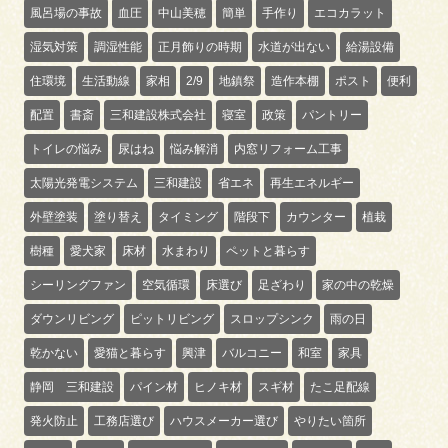
風呂場の事故
血圧
中山美穂
簡単
手作り
エコカラット
湿気対策
調湿性能
正月飾りの時期
水道が出ない
給湯設備
住環境
生活動線
家相
2/9
地鎮祭
造作本棚
ポスト
便利
配置
書斎
三和建設株式会社
寝室
政策
パントリー
トイレの悩み
尿はね
悩み解消
内窓リフォーム工事
太陽光発電システム
三和建設
省エネ
再生エネルギー
外壁塗装
塗り替え
タイミング
階段下
カウンター
植栽
樹種
愛犬家
床材
水まわり
ペットと暮らす
シーリングファン
空気循環
床選び
足ざわり
家の中の乾燥
ダウンリビング
ピットリビング
スロップシンク
雨の日
乾かない
愛猫と暮らす
興津
バルコニー
和室
家具
静岡 三和建設
パイン材
ヒノキ材
スギ材
たこ足配線
発火防止
工務店選び
ハウスメーカー選び
やりたい箇所