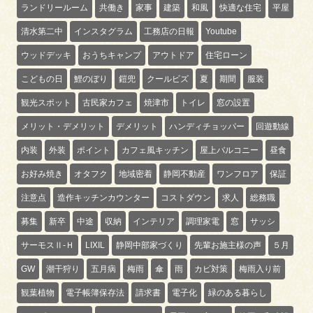
ランドリールーム
共働き
家事
建築
和風
快適な住宅
平屋
清水第二中
インスタグラム
工務店の日報
Youtube
ウッドデッキ
おうちキャンプ
アウトドア
住宅ローン
こどもの日
鯉のぼり
鎧兜
クールビズ
夏
期間
服装
観光スポット
古民家カフェ
焼津市
トイレ
窓の設置
メリット・デメリット
デメリット
ハンディチョッパー
回遊動線
内装
外装
ポイント
カフェ風キッチン
屋上バルコニー
昼食
お好み焼き
オタフク
地域密着
静岡不動産
ワンフロア
保証
注意点
造作キッチンカウンター
コストダウン
求人
総務職
募集
新卒
中途
収納
インテリア
調理家電
窓
サッシ
サーモスⅡ-Ｈ
LIXIL
静岡中部家づくり
先輩お施主様の声
５月
GW
潮干狩り
五月病
梅雨
傘
雨
カビ対策
梅雨入り前
観葉植物
電子帳簿保存法
請求書
電子化
緑のある暮らし