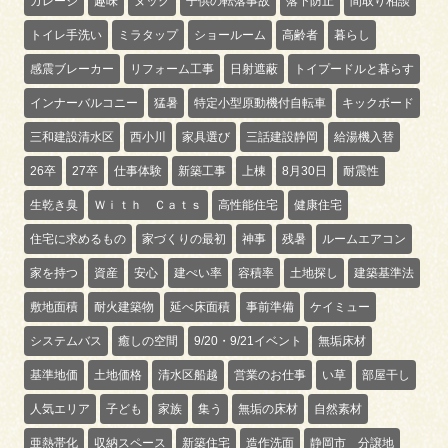
ガレージ
趣味
ヌック
子供の転落事故
落下防止
間取り相談
トイレ手洗い
ミラタップ
ショールーム
高齢者
暮らし
感震ブレーカー
リフォーム工事
日射遮蔽
トイプードルと暮らす
インナーバルコニー
猛暑
特定小型原動機付自転車
キックボード
三和建設清水区
西小川
家具選び
三話建設静岡
給湯機入替
26卒
27卒
仕事体験
新築工事
上棟
8月30日
耐震性
生乾き臭
Ｗｉｔｈ Ｃａｔｓ
高性能住宅
健康住宅
住宅に求めるもの
家づくりの最初
神事
残暑
ルームエアコン
家を持つ
資産
安心
建ぺい率
容積率
土地探し
建築基準法
敷地面積
耐火建築物
延べ床面積
事前準備
ケイミュー
システムバス
癒しの空間
9/20・9/21イベント
無垢床材
基準地価
土地価格
清水区船越
営業のお仕事
い草
部屋干し
人気エリア
子ども
家族
集う
無垢の床材
自然素材
亜熱帯化
収納スペース
新築住宅
造作洗面
静岡市 分譲地