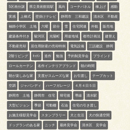
5区画分譲
県立美術館前駅
風向
コーチパネル
棟上げ
感動
実感
上棟式
壁掛けテレビ
静岡市 三和建設
清水区 不動産
袖師小学区 土地
六曜
節分
雪
住宅関連
外観
販売地
建築条件付き
駿河区
光陽町
用途地域
都市計画法
建替え
不動産売却
居住用財産の売却特例
電気設備
三話建設 静岡
2階リビング
ｷｯﾁﾝ
造作
勉強
予約制見学会
ブラインド
ロールカーテン
名作インテリアブランド
朝の時間
朝が楽しみな家
支度がスムーズな家
お引渡し
テープカット
空調
ジャパンディ
ハーフガレージ
４月４日５日
静岡市 土地
静岡市 住宅
帰宅後
導線
清水駅
大型ビジョン
季節
可動棚
石油
住宅の引き渡し
お施主様邸見学会
スタンプラリー
犬と生活
犬の快適空間
ドッグランのある家
ニッチ
最終見学会
清水区 見学会