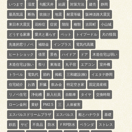
いつまで
湿度
勾配天井
結露
対策方法
建売
静岡
最高気温
断熱
吹抜け
地震
耐震等級
阪神淡路大震災
東日本大震災
花粉症
症状
階段
種類
吉田町
小山城
どうする家康
愛犬と暮らす
ペット
トイプードル
犬の怪我
先進的窓リノベ
補助金
インプラス
電気代高騰
ヒートショック
借景
景色
ハイドア
ドア
木造住宅は弱い
木造住宅は強い
祭り
東海道
丸子宿
エアコン
室外機
トラベル
電気代
節約
掲載
三和建設(株)
イエタテ静岡
住宅紹介
お酒
肝臓
飲み会
特定空き家
固定資産税
リノベ住宅
浄化槽
新入社員
自動車
タイヤ
交換時期
ローン金利
黄砂
PM2.5
三
人体被害
エスパルスドリームプラザ
エスパルス
船とハナウタ
基礎
鉄筋
サビ
不良品
防水
ＦRP防水
ベランダ
ストレス