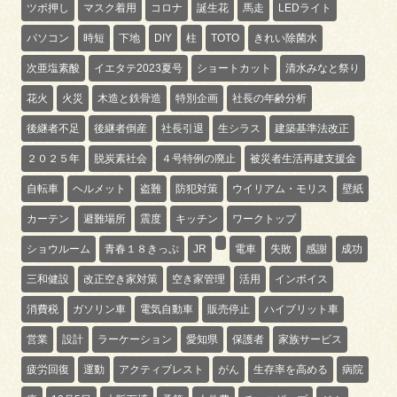
ツボ押し
マスク着用
コロナ
誕生花
馬走
LEDライト
パソコン
時短
下地
DIY
柱
TOTO
きれい除菌水
次亜塩素酸
イエタテ2023夏号
ショートカット
清水みなと祭り
花火
火災
木造と鉄骨造
特別企画
社長の年齢分析
後継者不足
後継者倒産
社長引退
生シラス
建築基準法改正
２０２５年
脱炭素社会
４号特例の廃止
被災者生活再建支援金
自転車
ヘルメット
盗難
防犯対策
ウイリアム・モリス
壁紙
カーテン
避難場所
震度
キッチン
ワークトップ
ショウルーム
青春１８きっぷ
JR
電車
失敗
感謝
成功
三和健設
改正空き家対策
空き家管理
活用
インボイス
消費税
ガソリン車
電気自動車
販売停止
ハイブリット車
営業
設計
ラーケーション
愛知県
保護者
家族サービス
疲労回復
運動
アクティブレスト
がん
生存率を高める
病院