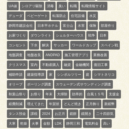
UA値
シロアリ駆除
消毒
臭い
転職
転職情報サイト
デューダ
ベビーゲート
転落防止
住宅設備
水災
静岡市建設会社
日本平ホテル
富士山
水害
保険
部屋作り
お家づくり
ダウンライト
シェルターハウス
戦争
日本
コンセント
下水
解決
サッカー
ワールドカップ
スペイン戦
地盤調査
地盤改良
ANDPAD
施工管理アプリ
業務改善
クリスマス
室内
不動産購入
融資
金融機関
復旧工事
補助申請
建築指導課
家
シンボルツリー
庭
シマトネリコ
オリーブ
ボーリング調査
スウェーデン式サウンディング調査
秋葉山祭り
お祭り
年末
大掃除
効率的
台風１５号
支援金
経費削減
増えてきた
年賀状
どんど焼き
正月飾り
新紙幣
タンス預金
課税
2024
お正月
鏡餅
鏡開き
二十四節気
大寒
乾燥
火事
金額
LDK
静岡三和
電気料金
高い