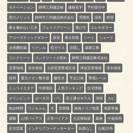
モチベーション
静岡三和建設株
建物見学
予約受付中
窓のメリット
静岡市三和建設株式会社
雰囲気
湿気
管理
家を傷めない工夫
フェイクグリーン
選び方
エレキギター
アコースティックギター
原宿
暑さ対策
シート
シェード
冷房費削減
リクシル
窓ガラス
目隠し
基礎工事
コンクリート
コンクリートの割れ
静岡三和建設株式会社
災害地域
洪水地域
土砂災害警戒区域
津波災害地域
浸水地域
採用
還元イオン整水器
酸性水
手足口病
警戒レベル
くふうイエタテ
中部地区
人気ランキング
住宅情報
オリンピック
セーヌ川
パリ
富士通ゼネラル
清掃
カビ
散歩時間
ワンちゃん
犬
営業職
南海トラフ地震
地震準備
避難
心理バイアス
正常バイアス
火災報知器
義務
中途採用
住宅営業
インテリアコーディネーター
転勤なし
台風10号