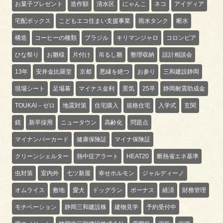
お菓子プレゼント
造作額
清水区
にゃんこ
ネコ
アイディア
宅配ボックス
こどもエコ住まい支援事業
雨水タンク
断水
構造
コーヒーの種類
ブラジル
キリマンジャロ
コロンビア
ひな祭り
お雛様
片付け
吊るし雛
整理収納
設計相談会
13年
安井金比羅堂
京都
悪縁を絶つ
お参り
三和建設静岡
現場シート
足場幕
マイナス金利
景気
25卒
静岡耐震助成金
TOUKAI－ゼロ
地震対策
住宅購入
規格住宅
入学式
玄関
鏡
新卒採用
ニュータウン
高齢化
問題点
マイナンバーカード
健康保険証
マイナ保険証
クリーンシェルター
熱中症アラート
HEAT20
断熱省エネ基準
虫対策
室内外
七ツ新屋
幸せホルモン
ジャルディーノ
オムライス
敷地
愛犬
ドッグラン
ボーナス
経済
財務管理
モチベーション
静岡三和建設株
建物見学
予約受付中