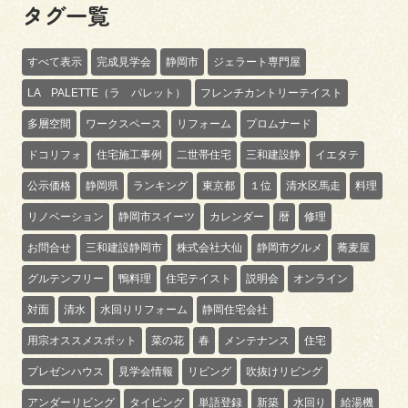
タグ一覧
すべて表示
完成見学会
静岡市
ジェラート専門屋
LA PALETTE（ラ パレット）
フレンチカントリーテイスト
多層空間
ワークスペース
リフォーム
プロムナード
ドコリフォ
住宅施工事例
二世帯住宅
三和建設静
イエタテ
公示価格
静岡県
ランキング
東京都
１位
清水区馬走
料理
リノベーション
静岡市スイーツ
カレンダー
暦
修理
お問合せ
三和建設静岡市
株式会社大仙
静岡市グルメ
蕎麦屋
グルテンフリー
鴨料理
住宅テイスト
説明会
オンライン
対面
清水
水回りリフォーム
静岡住宅会社
用宗オススメスポット
菜の花
春
メンテナンス
住宅
プレゼンハウス
見学会情報
リビング
吹抜けリビング
アンダーリビング
タイピング
単語登録
新築
水回り
給湯機