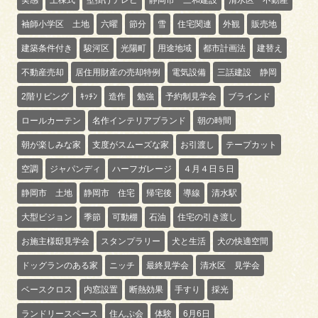
袖師小学区 土地
六曜
節分
雪
住宅関連
外観
販売地
建築条件付き
駿河区
光陽町
用途地域
都市計画法
建替え
不動産売却
居住用財産の売却特例
電気設備
三話建設 静岡
2階リビング
ｷｯﾁﾝ
造作
勉強
予約制見学会
ブラインド
ロールカーテン
名作インテリアブランド
朝の時間
朝が楽しみな家
支度がスムーズな家
お引渡し
テープカット
空調
ジャパンディ
ハーフガレージ
４月４日５日
静岡市 土地
静岡市 住宅
帰宅後
導線
清水駅
大型ビジョン
季節
可動棚
石油
住宅の引き渡し
お施主様邸見学会
スタンプラリー
犬と生活
犬の快適空間
ドッグランのある家
ニッチ
最終見学会
清水区 見学会
ベースクロス
内窓設置
断熱効果
手すり
採光
ランドリースペース
住んぷ会
体験
6月6日