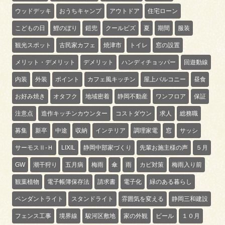
ウッドデッキ
おうちキャンプ
アウトドア
住宅ローン
こどもの日
鯉のぼり
鎧兜
クールビズ
夏
期間
服装
観光スポット
古民家カフェ
焼津市
トイレ
窓の設置
メリット・デメリット
デメリット
ハンディチョッパー
回遊動線
内装
外装
ポイント
カフェ風キッチン
屋上バルコニー
昼食
お好み焼き
オタフク
地域密着
静岡不動産
ワンフロア
保証
注意点
造作キッチンカウンター
コストダウン
求人
総務職
募集
新卒
中途
収納
インテリア
調理家電
窓
サッシ
サーモスⅡ-Ｈ
LIXIL
静岡中部家づくり
先輩お施主様の声
５月
GW
潮干狩り
五月病
梅雨
傘
雨
カビ対策
梅雨入り前
観葉植物
電子帳簿保存法
請求書
電子化
緑のある暮らし
ペンダントライト
スタンドライト
雰囲気を変える
静岡三和建設
フェンス工事
境界線
駿河区敷地
家の外観
ビール
１０月