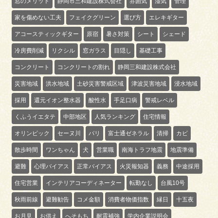
窓のメリット
静岡市三和建設株式会社
雰囲気
湿気
管理
家を傷めない工夫
フェイクグリーン
選び方
エレキギター
アコースティックギター
原宿
暑さ対策
シート
シェード
冷房費削減
リクシル
窓ガラス
目隠し
基礎工事
コンクリート
コンクリートの割れ
静岡三和建設株式会社
災害地域
洪水地域
土砂災害警戒区域
津波災害地域
浸水地域
採用
還元イオン整水器
酸性水
手足口病
警戒レベル
くふうイエタテ
中部地区
人気ランキング
住宅情報
オリンピック
セーヌ川
パリ
富士通ゼネラル
清掃
カビ
散歩時間
ワンちゃん
犬
営業職
南海トラフ地震
地震準備
避難
心理バイアス
正常バイアス
火災報知器
義務
中途採用
住宅営業
インテリアコーディネーター
転勤なし
台風10号
秋雨前線
避難勧告
コメ金額
消費者物価指数
縁日
十五夜
お月見
お供え
へそもち
耐震補強
学内企業説明会