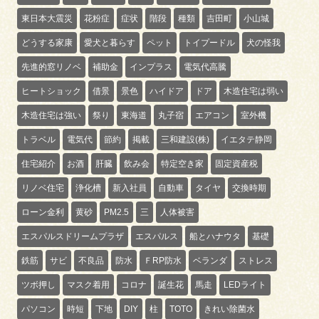
東日本大震災
花粉症
症状
階段
種類
吉田町
小山城
どうする家康
愛犬と暮らす
ペット
トイプードル
犬の怪我
先進的窓リノベ
補助金
インプラス
電気代高騰
ヒートショック
借景
景色
ハイドア
ドア
木造住宅は弱い
木造住宅は強い
祭り
東海道
丸子宿
エアコン
室外機
トラベル
電気代
節約
掲載
三和建設(株)
イエタテ静岡
住宅紹介
お酒
肝臓
飲み会
特定空き家
固定資産税
リノベ住宅
浄化槽
新入社員
自動車
タイヤ
交換時期
ローン金利
黄砂
PM2.5
三
人体被害
エスパルスドリームプラザ
エスパルス
船とハナウタ
基礎
鉄筋
サビ
不良品
防水
ＦRP防水
ベランダ
ストレス
ツボ押し
マスク着用
コロナ
誕生花
馬走
LEDライト
パソコン
時短
下地
DIY
柱
TOTO
きれい除菌水