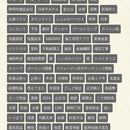
静岡市建設会社
日本平ホテル
富士山
水害
保険
部屋作り
お家づくり
ダウンライト
シェルターハウス
戦争
日本
コンセント
下水
解決
サッカー
ワールドカップ
スペイン戦
地盤調査
地盤改良
ANDPAD
施工管理アプリ
業務改善
クリスマス
室内
不動産購入
融資
金融機関
復旧工事
補助申請
建築指導課
家
シンボルツリー
庭
シマトネリコ
オリーブ
ボーリング調査
スウェーデン式サウンディング調査
秋葉山祭り
お祭り
年末
大掃除
効率的
台風１５号
支援金
経費削減
増えてきた
年賀状
どんど焼き
正月飾り
新紙幣
タンス預金
課税
2024
お正月
鏡餅
鏡開き
二十四節気
大寒
乾燥
火事
金額
LDK
静岡三和
電気料金
高い
いつまで
湿度
勾配天井
結露
対策方法
建売
静岡
最高気温
断熱
吹抜け
地震
耐震等級
阪神淡路大震災