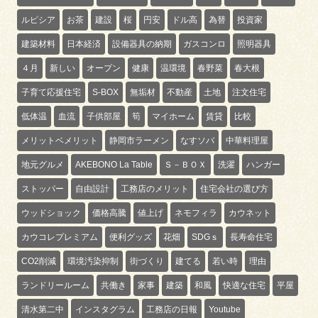
ルピシア
お茶
建設
桜
円安
ドル高
為替
投資家
建築材料
日本経済
設備器具の納期
ガスコンロ
照明器具
４月
新しい
オープン
健康
温環境
春野菜
春大根
子育て応援住宅
S-BOX
無垢材
不動産
土地
注文住宅
低体温
血流
子供部屋
筍
マイホーム
賃貸
比較
メリットベメリット
静岡市ラーメン
なすソバ
中華料理屋
地元グルメ
AKEBONO La Table
Ｓ－ＢＯＸ
洗濯
ハンガー
ストッパー
自由設計
工務店のメリット
住宅会社の選び方
ウッドショック
価格高騰
値上げ
ネモフィラ
カウネット
カウコレプレミアム
便利グッズ
花畑
SDGｓ
長寿命住宅
CO2削減
環境汚染抑制
街づくり
建てる
若い時
理由
ランドリールーム
共働き
家事
建築
和風
快適な住宅
平屋
清水第二中
インスタグラム
工務店の日報
Youtube