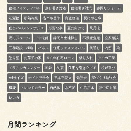
住宅フィスティバル
蒸し暑さ対処
住宅暑さ対策
静岡リフォーム
洗濯物
断熱等級
省エネ基準
資産価値
夏にやる事
住まいのメンテナンス
必要な事
夏に向けて
尺貫法
尺モジュール
一寸法師
静岡市土地探し
不動産査定
空家相談
三和建設 構造
パネル
住宅フェスティバル
風通し
内窓
梁
塗り壁
お菓子の家
５０年住宅ローン
借り入れ
アイカ工業
メラミンカウンター
風鈴
制震
住宅を引き立てる
植栽選び
A4サイズ
ナイト見学会
日本平花火
勉強会
家づくり勉強会
機能
トレンドカラー
自然体
水不足
生活用水
熱中症対策
レンガ
月間ランキング