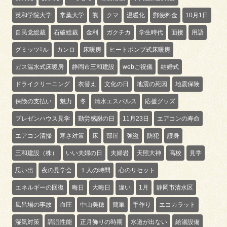
英和学院大学
常葉大学
熊
クマ
温暖化
郵便料金
10月1日
自民党総裁
石破総裁
金利
ガクチカ
学生時代
面接
用語
グミッツｴル
カンロ
床暖房
ヒートポンプ式床暖房
ガス温水式床暖房
静岡市三和建設
webご祝儀
結婚式
ドライクリーニング
衣替え
文化の日
地震の死因
地震保険
保険の支払い
魅力
冬
清水エスパルス
応援グッズ
プレゼンハウス見学
勤労感謝の日
11月23日
エアコンの寿命
エアコン清掃
寒さ対策
床
部屋
強盗
防犯
護身
三和建設（株）
いい夫婦の日
夫婦岩
天照大神
高校
見学
思い出
夜の見学会
１人の時間
心のリセット
エネルギーの回復
晦日
大晦日
違い
1月
静岡市清水区
風呂場の事故
血圧
中山美穂
簡単
手作り
エコカラット
湿気対策
調湿性能
正月飾りの時期
水道が出ない
給湯設備