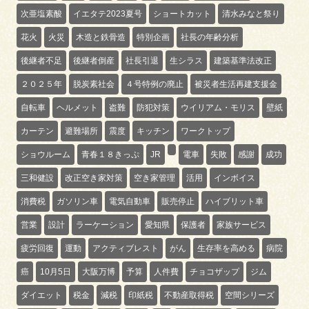
次亜塩素酸
イエタテ2023夏号
ショートカット
清水みなと祭り
花火
火災
木造と鉄骨造
特別企画
社長の年齢分析
後継者不足
後継者倒産
社長引退
生シラス
建築基準法改正
２０２５年
脱炭素社会
４号特例の廃止
被災者生活再建支援金
自転車
ヘルメット
盗難
防犯対策
ウイリアム・モリス
壁紙
カーテン
避難場所
震度
キッチン
ワークトップ
ショウルーム
青春１８きっぷ
JR
電車
失敗
感謝
成功
三和健設
改正空き家対策
空き家管理
活用
インボイス
消費税
ガソリン車
電気自動車
販売停止
ハイブリット車
営業
設計
ラーケーション
愛知県
保護者
家族サービス
疲労回復
運動
アクティブレスト
がん
生存率を高める
病院
癌
10月5日
大阪万博
予算
人件費
チョコザップ
ジム
ダイエット
税金
減税
印紙税
不動産取得税
空間シリーズ