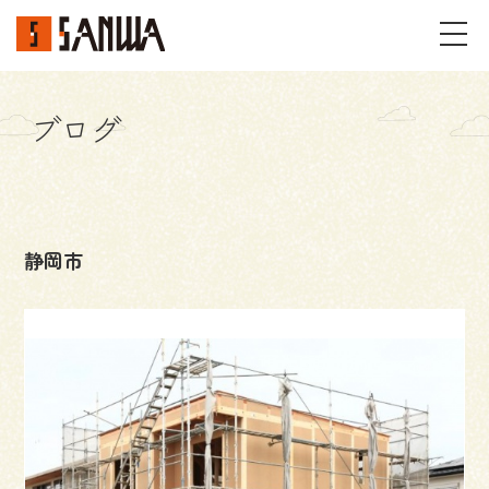
ブログ
イベント・見学会
不動産情報
静岡市
事例
施工事例
パーツギャラリー
お客様の声
私たちのこと