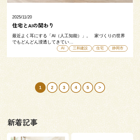
2025/11/20
住宅とAIの関わり
最近よく耳にする「AI（人工知能）」。 家づくりの世界
でもどんどん浸透してきてい…
AI
三和建設
住宅
静岡市
1
2
3
4
5
>
新着記事