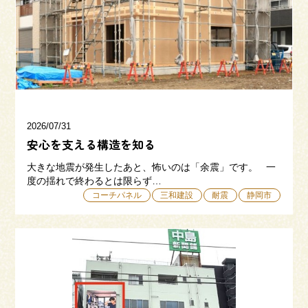
三和建設の強み
リフォーム
会社概要
採用情報
2026/07/31
安心を支える構造を知る
大きな地震が発生したあと、怖いのは「余震」です。 一
度の揺れで終わるとは限らず…
コーチパネル
三和建設
耐震
静岡市
054-365-3838
受付時間／平日9:00 - 18:00
土日9:00 - 16:00