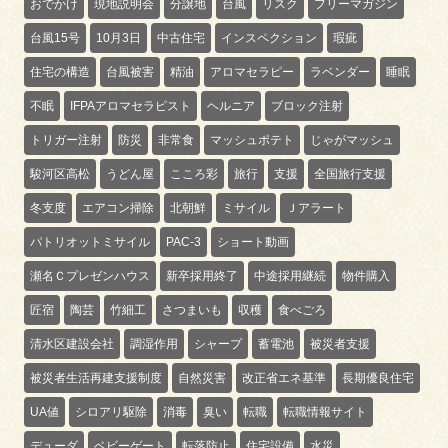
おでかけ
現地説明会
分譲地
台風
リスク
フリーマガジン
台風15号
10月3日
中古住宅
インスペクション
瑕疵
住宅の構造
台風被害
精油
アロマセラピー
ラベンダー
睡眠
不眠
IFPAアロマセラピスト
ヘルニア
ブロック注射
トリガー注射
防災
非常食
マッシュポテト
じゃがマッシュ
駿河区高松
うどん屋
こころ彩
旅行
支援
全国旅行支援
冬支度
エアコン掃除
北朝鮮
ミサイル
Ｊアラート
パトリオットミサイル
PAC-3
ショート動画
瀬名Ｃプレゼンハウス
新卒採用終了
中途採用継続
物件購入
匠宿
陶芸
竹細工
さつまいも
収穫
食べごろ
清水区建設会社
調湿作用
シャープ
蓄電池
被災者支援
被災者生活再建支援制度
自然災害
改正省エネ基準
長期優良住宅
UA値
シロアリ駆除
消毒
臭い
転職
転職情報サイト
デューダ
ベビーゲート
転落防止
住宅設備
水災