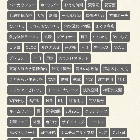
バーカウンター
ホームバー
おうち時間
紫陽花
花言葉
お施主様の声
人気
設備
三和建設㈱
造作洗面台
玄関ポーチ
ぴよりん
うちっちぴよりん
清水区食べ物屋
まるさ商店
魚介豚骨ラーメン
北欧
デザイナー
椅子
いつから
過ごし方
コクヨ
GLOO
夏越の大祓
茅の輪
人形
無病息災
父の日
プレゼント
19日
用宗
おでかけスポット
東海大海洋学部博物館
静岡市観光
清水の水族館
清水区おでかけ
こどみらい住宅支援
契約
建物
家電
登記
建売住宅
埼玉
メッツァ・ビレッジ
トーベ・ヤンソン
快乾空間
梅雨の洗濯
室内干し
熱中症
対策
6月
梅雨明け
電話番号
ルームツアー
畳
調湿効果
7月25日
グランシップ
就職フェア
外壁
色分け
サイディング
ツートン
清水マリナート
田中達也
ミニチュアライフ展
七夕
７月7日