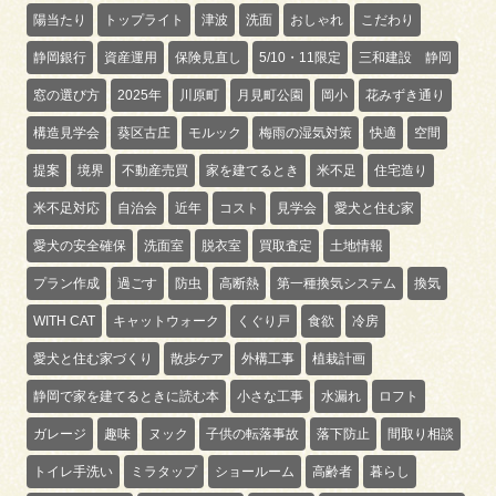
陽当たり
トップライト
津波
洗面
おしゃれ
こだわり
静岡銀行
資産運用
保険見直し
5/10・11限定
三和建設 静岡
窓の選び方
2025年
川原町
月見町公園
岡小
花みずき通り
構造見学会
葵区古庄
モルック
梅雨の湿気対策
快適
空間
提案
境界
不動産売買
家を建てるとき
米不足
住宅造り
米不足対応
自治会
近年
コスト
見学会
愛犬と住む家
愛犬の安全確保
洗面室
脱衣室
買取査定
土地情報
プラン作成
過ごす
防虫
高断熱
第一種換気システム
換気
WITH CAT
キャットウォーク
くぐり戸
食欲
冷房
愛犬と住む家づくり
散歩ケア
外構工事
植栽計画
静岡で家を建てるときに読む本
小さな工事
水漏れ
ロフト
ガレージ
趣味
ヌック
子供の転落事故
落下防止
間取り相談
トイレ手洗い
ミラタップ
ショールーム
高齢者
暮らし