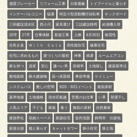
感震ブレーカー
リフォーム工事
日射遮蔽
トイプードルと暮らす
インナーバルコニー
猛暑
特定小型原動機付自転車
キックボード
三和建設清水区
西小川
家具選び
三話建設静岡
給湯機入替
26卒
27卒
仕事体験
新築工事
上棟
8月30日
耐震性
生乾き臭
Ｗｉｔｈ Ｃａｔｓ
高性能住宅
健康住宅
住宅に求めるもの
家づくりの最初
神事
残暑
ルームエアコン
家を持つ
資産
安心
建ぺい率
容積率
土地探し
建築基準法
敷地面積
耐火建築物
延べ床面積
事前準備
ケイミュー
システムバス
癒しの空間
9/20・9/21イベント
無垢床材
基準地価
土地価格
清水区船越
営業のお仕事
い草
部屋干し
人気エリア
子ども
家族
集う
無垢の床材
自然素材
亜熱帯化
収納スペース
新築住宅
造作洗面
静岡市 分譲地
新規分譲
猫と暮らす
キャットタワー
狭小住宅
狭土地