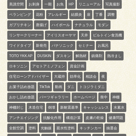
美誂空間
お刺身
一期
お魚
HP
リニューアル
写真撮影
ベランピング
花粉
アレルギー
結膜炎
扉
丁番
調整
ガブリチキン
唐揚げ
ハイボール
ナチュラル
モダン
リンサークリーナー
アイリスオーヤマ
天井
ビルトイン食洗機
ワイドタイプ
新発売
パナソニック
セミナー
お風呂
TOTO YKK AP
DUSKIN
ダスキン
解熱材
鎮痛剤
熱冷まし
ロキソニン
アセトアミノフェン
資金計画
住宅ローンアドバイザー
大蔵持
効率化
相談会
夜
お菓子詰め放題
TikTok
動画
ダニ
トコジラミダニ
おかし詰め放題
パーツギャラリー
ホームページ
喪中
神棚
神棚封じ
木造住宅
倒壊
新耐震基準
キャッシュレス
水素水
アンチエイジング
抗酸化作用
構造計算
皮膚の乾燥
健康問題
全館空調
塗料
光触媒
親水性塗料
キッチンカー
抽選会