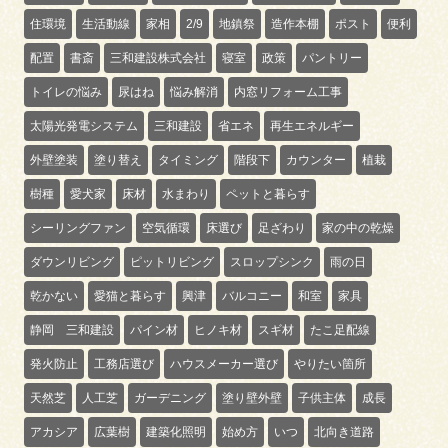
住環境
生活動線
家相
2/9
地鎮祭
造作本棚
ポスト
便利
配置
書斎
三和建設株式会社
寝室
政策
パントリー
トイレの悩み
尿はね
悩み解消
内窓リフォーム工事
太陽光発電システム
三和建設
省エネ
再生エネルギー
外壁塗装
塗り替え
タイミング
階段下
カウンター
植栽
樹種
愛犬家
床材
水まわり
ペットと暮らす
シーリングファン
空気循環
床選び
足ざわり
家の中の乾燥
ダウンリビング
ピットリビング
スロップシンク
雨の日
乾かない
愛猫と暮らす
興津
バルコニー
和室
家具
静岡 三和建設
パイン材
ヒノキ材
スギ材
たこ足配線
発火防止
工務店選び
ハウスメーカー選び
やりたい箇所
天然芝
人工芝
ガーデニング
塗り壁外壁
子供主体
成長
アカシア
広葉樹
建築化照明
始め方
いつ
北向き道路