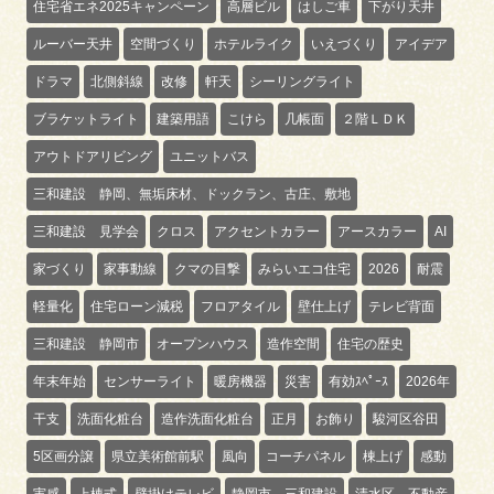
住宅省エネ2025キャンペーン
高層ビル
はしご車
下がり天井
ルーバー天井
空間づくり
ホテルライク
いえづくり
アイデア
ドラマ
北側斜線
改修
軒天
シーリングライト
ブラケットライト
建築用語
こけら
几帳面
２階ＬＤＫ
アウトドアリビング
ユニットバス
三和建設 静岡、無垢床材、ドックラン、古庄、敷地
三和建設 見学会
クロス
アクセントカラー
アースカラー
AI
家づくり
家事動線
クマの目撃
みらいエコ住宅
2026
耐震
軽量化
住宅ローン減税
フロアタイル
壁仕上げ
テレビ背面
三和建設 静岡市
オープンハウス
造作空間
住宅の歴史
年末年始
センサーライト
暖房機器
災害
有効ｽﾍﾟｰｽ
2026年
干支
洗面化粧台
造作洗面化粧台
正月
お飾り
駿河区谷田
5区画分譲
県立美術館前駅
風向
コーチパネル
棟上げ
感動
実感
上棟式
壁掛けテレビ
静岡市 三和建設
清水区 不動産