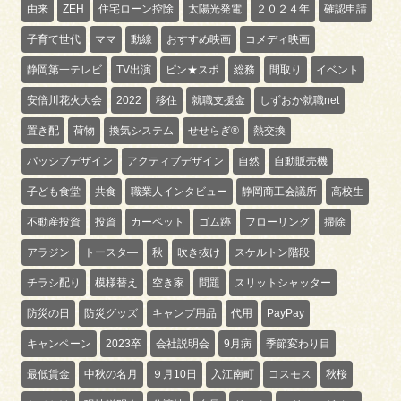
由来
ZEH
住宅ローン控除
太陽光発電
２０２４年
確認申請
子育て世代
ママ
動線
おすすめ映画
コメディ映画
静岡第一テレビ
TV出演
ピン★スポ
総務
間取り
イベント
安倍川花火大会
2022
移住
就職支援金
しずおか就職net
置き配
荷物
換気システム
せせらぎ®
熱交換
パッシブデザイン
アクティブデザイン
自然
自動販売機
子ども食堂
共食
職業人インタビュー
静岡商工会議所
高校生
不動産投資
投資
カーペット
ゴム跡
フローリング
掃除
アラジン
トースタ―
秋
吹き抜け
スケルトン階段
チラシ配り
模様替え
空き家
問題
スリットシャッター
防災の日
防災グッズ
キャンプ用品
代用
PayPay
キャンペーン
2023卒
会社説明会
9月病
季節変わり目
最低賃金
中秋の名月
９月10日
入江南町
コスモス
秋桜