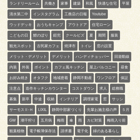
ランドリールーム
共働き
家事
建築
和風
快適な住宅
平屋
清水第二中
インスタグラム
工務店の日報
Youtube
ウッドデッキ
おうちキャンプ
アウトドア
住宅ローン
こどもの日
鯉のぼり
鎧兜
クールビズ
夏
期間
服装
観光スポット
古民家カフェ
焼津市
トイレ
窓の設置
メリット・デメリット
デメリット
ハンディチョッパー
回遊動線
内装
外装
ポイント
カフェ風キッチン
屋上バルコニー
昼食
お好み焼き
オタフク
地域密着
静岡不動産
ワンフロア
保証
注意点
造作キッチンカウンター
コストダウン
求人
総務職
募集
新卒
中途
収納
インテリア
調理家電
窓
サッシ
サーモスⅡ-Ｈ
LIXIL
静岡中部家づくり
先輩お施主様の声
５月
GW
潮干狩り
五月病
梅雨
傘
雨
カビ対策
梅雨入り前
観葉植物
電子帳簿保存法
請求書
電子化
緑のある暮らし