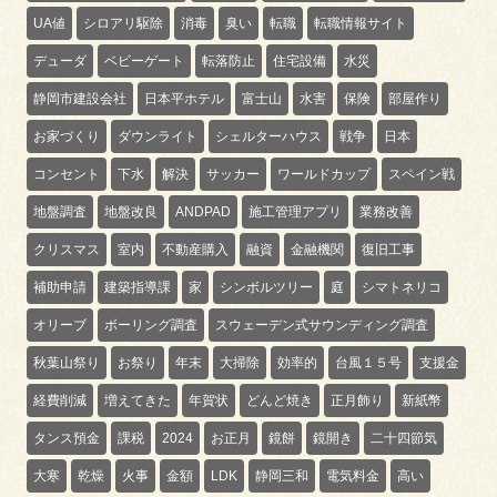
UA値
シロアリ駆除
消毒
臭い
転職
転職情報サイト
デューダ
ベビーゲート
転落防止
住宅設備
水災
静岡市建設会社
日本平ホテル
富士山
水害
保険
部屋作り
お家づくり
ダウンライト
シェルターハウス
戦争
日本
コンセント
下水
解決
サッカー
ワールドカップ
スペイン戦
地盤調査
地盤改良
ANDPAD
施工管理アプリ
業務改善
クリスマス
室内
不動産購入
融資
金融機関
復旧工事
補助申請
建築指導課
家
シンボルツリー
庭
シマトネリコ
オリーブ
ボーリング調査
スウェーデン式サウンディング調査
秋葉山祭り
お祭り
年末
大掃除
効率的
台風１５号
支援金
経費削減
増えてきた
年賀状
どんど焼き
正月飾り
新紙幣
タンス預金
課税
2024
お正月
鏡餅
鏡開き
二十四節気
大寒
乾燥
火事
金額
LDK
静岡三和
電気料金
高い