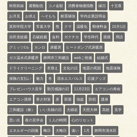
秋雨前線
避難勧告
コメ金額
消費者物価指数
縁日
十五夜
お月見
お供え
へそもち
耐震補強
学内企業説明会
英和学院大学
常葉大学
熊
クマ
温暖化
郵便料金
10月1日
自民党総裁
石破総裁
金利
ガクチカ
学生時代
面接
用語
グミッツｴル
カンロ
床暖房
ヒートポンプ式床暖房
ガス温水式床暖房
静岡市三和建設
webご祝儀
結婚式
ドライクリーニング
衣替え
文化の日
地震の死因
地震保険
保険の支払い
魅力
冬
清水エスパルス
応援グッズ
プレゼンハウス見学
勤労感謝の日
11月23日
エアコンの寿命
エアコン清掃
寒さ対策
床
部屋
強盗
防犯
護身
三和建設（株）
いい夫婦の日
夫婦岩
天照大神
高校
見学
思い出
夜の見学会
１人の時間
心のリセット
エネルギーの回復
晦日
大晦日
違い
1月
静岡市清水区