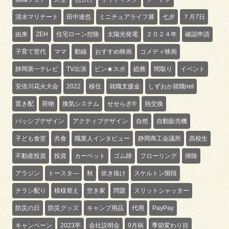
清水マリナート
田中達也
ミニチュアライフ展
七夕
７月7日
由来
ZEH
住宅ローン控除
太陽光発電
２０２４年
確認申請
子育て世代
ママ
動線
おすすめ映画
コメディ映画
静岡第一テレビ
TV出演
ピン★スポ
総務
間取り
イベント
安倍川花火大会
2022
移住
就職支援金
しずおか就職net
置き配
荷物
換気システム
せせらぎ®
熱交換
パッシブデザイン
アクティブデザイン
自然
自動販売機
子ども食堂
共食
職業人インタビュー
静岡商工会議所
高校生
不動産投資
投資
カーペット
ゴム跡
フローリング
掃除
アラジン
トースタ―
秋
吹き抜け
スケルトン階段
チラシ配り
模様替え
空き家
問題
スリットシャッター
防災の日
防災グッズ
キャンプ用品
代用
PayPay
キャンペーン
2023卒
会社説明会
9月病
季節変わり目