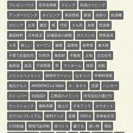
プレゼンハウス
見学会情報
リビング
吹抜けリビング
アンダーリビング
タイピング
単語登録
新築
水回り
給湯機
ルピシア
お茶
建設
桜
円安
ドル高
為替
投資家
建築材料
日本経済
設備器具の納期
ガスコンロ
照明器具
４月
新しい
オープン
健康
温環境
春野菜
春大根
子育て応援住宅
S-BOX
無垢材
不動産
土地
注文住宅
低体温
血流
子供部屋
筍
マイホーム
賃貸
比較
メリットベメリット
静岡市ラーメン
なすソバ
中華料理屋
地元グルメ
AKEBONO La Table
Ｓ－ＢＯＸ
洗濯
ハンガー
ストッパー
自由設計
工務店のメリット
住宅会社の選び方
ウッドショック
価格高騰
値上げ
ネモフィラ
カウネット
カウコレプレミアム
便利グッズ
花畑
SDGｓ
長寿命住宅
CO2削減
環境汚染抑制
街づくり
建てる
若い時
理由