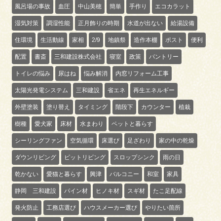
風呂場の事故
血圧
中山美穂
簡単
手作り
エコカラット
湿気対策
調湿性能
正月飾りの時期
水道が出ない
給湯設備
住環境
生活動線
家相
2/9
地鎮祭
造作本棚
ポスト
便利
配置
書斎
三和建設株式会社
寝室
政策
パントリー
トイレの悩み
尿はね
悩み解消
内窓リフォーム工事
太陽光発電システム
三和建設
省エネ
再生エネルギー
外壁塗装
塗り替え
タイミング
階段下
カウンター
植栽
樹種
愛犬家
床材
水まわり
ペットと暮らす
シーリングファン
空気循環
床選び
足ざわり
家の中の乾燥
ダウンリビング
ピットリビング
スロップシンク
雨の日
乾かない
愛猫と暮らす
興津
バルコニー
和室
家具
静岡 三和建設
パイン材
ヒノキ材
スギ材
たこ足配線
発火防止
工務店選び
ハウスメーカー選び
やりたい箇所