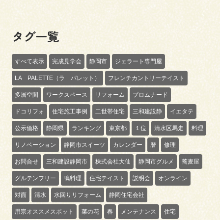
タグ一覧
すべて表示
完成見学会
静岡市
ジェラート専門屋
LA PALETTE（ラ パレット）
フレンチカントリーテイスト
多層空間
ワークスペース
リフォーム
プロムナード
ドコリフォ
住宅施工事例
二世帯住宅
三和建設静
イエタテ
公示価格
静岡県
ランキング
東京都
１位
清水区馬走
料理
リノベーション
静岡市スイーツ
カレンダー
暦
修理
お問合せ
三和建設静岡市
株式会社大仙
静岡市グルメ
蕎麦屋
グルテンフリー
鴨料理
住宅テイスト
説明会
オンライン
対面
清水
水回りリフォーム
静岡住宅会社
用宗オススメスポット
菜の花
春
メンテナンス
住宅