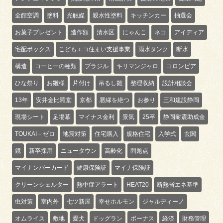
全館空調
塗料
光触媒
親水性塗料
キッチンカー
抽選会
お菓子プレゼント
造作額
清水区
にゃんこ
ネコ
アイディア
宅配ボックス
こどもエコ住まい支援事業
雨水タンク
断水
構造
コーヒーの種類
ブラジル
キリマンジャロ
コロンビア
ひな祭り
お雛様
片付け
吊るし雛
整理収納
設計相談会
13年
安井金比羅堂
京都
悪縁を絶つ
お参り
三和建設静岡
現場シート
足場幕
マイナス金利
景気
25卒
静岡耐震助成金
TOUKAI－ゼロ
地震対策
住宅購入
規格住宅
入学式
玄関
鏡
新卒採用
ニュータウン
高齢化
問題点
マイナンバーカード
健康保険証
マイナ保険証
クリーンシェルター
熱中症アラート
HEAT20
断熱省エネ基準
虫対策
室内外
七ツ新屋
幸せホルモン
ジャルディーノ
オムライス
敷地
愛犬
ドッグラン
ボーナス
経済
財務管理