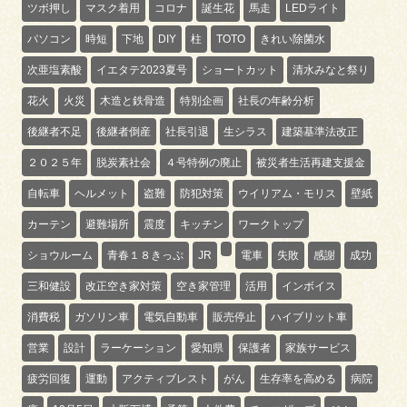
ツボ押し
マスク着用
コロナ
誕生花
馬走
LEDライト
パソコン
時短
下地
DIY
柱
TOTO
きれい除菌水
次亜塩素酸
イエタテ2023夏号
ショートカット
清水みなと祭り
花火
火災
木造と鉄骨造
特別企画
社長の年齢分析
後継者不足
後継者倒産
社長引退
生シラス
建築基準法改正
２０２５年
脱炭素社会
４号特例の廃止
被災者生活再建支援金
自転車
ヘルメット
盗難
防犯対策
ウイリアム・モリス
壁紙
カーテン
避難場所
震度
キッチン
ワークトップ
ショウルーム
青春１８きっぷ
JR
電車
失敗
感謝
成功
三和健設
改正空き家対策
空き家管理
活用
インボイス
消費税
ガソリン車
電気自動車
販売停止
ハイブリット車
営業
設計
ラーケーション
愛知県
保護者
家族サービス
疲労回復
運動
アクティブレスト
がん
生存率を高める
病院