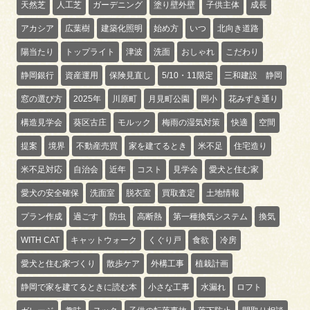
天然芝
人工芝
ガーデニング
塗り壁外壁
子供主体
成長
アカシア
広葉樹
建築化照明
始め方
いつ
北向き道路
陽当たり
トップライト
津波
洗面
おしゃれ
こだわり
静岡銀行
資産運用
保険見直し
5/10・11限定
三和建設 静岡
窓の選び方
2025年
川原町
月見町公園
岡小
花みずき通り
構造見学会
葵区古庄
モルック
梅雨の湿気対策
快適
空間
提案
境界
不動産売買
家を建てるとき
米不足
住宅造り
米不足対応
自治会
近年
コスト
見学会
愛犬と住む家
愛犬の安全確保
洗面室
脱衣室
買取査定
土地情報
プラン作成
過ごす
防虫
高断熱
第一種換気システム
換気
WITH CAT
キャットウォーク
くぐり戸
食欲
冷房
愛犬と住む家づくり
散歩ケア
外構工事
植栽計画
静岡で家を建てるときに読む本
小さな工事
水漏れ
ロフト