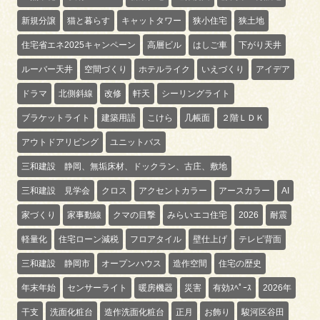
新規分譲
猫と暮らす
キャットタワー
狭小住宅
狭土地
住宅省エネ2025キャンペーン
高層ビル
はしご車
下がり天井
ルーバー天井
空間づくり
ホテルライク
いえづくり
アイデア
ドラマ
北側斜線
改修
軒天
シーリングライト
ブラケットライト
建築用語
こけら
几帳面
２階ＬＤＫ
アウトドアリビング
ユニットバス
三和建設 静岡、無垢床材、ドックラン、古庄、敷地
三和建設 見学会
クロス
アクセントカラー
アースカラー
AI
家づくり
家事動線
クマの目撃
みらいエコ住宅
2026
耐震
軽量化
住宅ローン減税
フロアタイル
壁仕上げ
テレビ背面
三和建設 静岡市
オープンハウス
造作空間
住宅の歴史
年末年始
センサーライト
暖房機器
災害
有効ｽﾍﾟｰｽ
2026年
干支
洗面化粧台
造作洗面化粧台
正月
お飾り
駿河区谷田