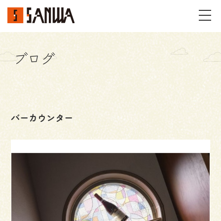
ブログ
イベント・見学会
不動産情報
バーカウンター
事例
施工事例
パーツギャラリー
お客様の声
私たちのこと