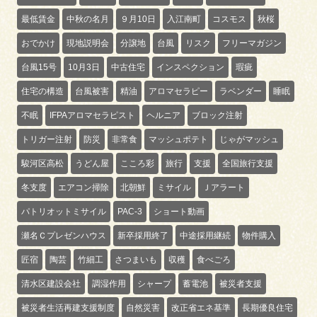
最低賃金
中秋の名月
９月10日
入江南町
コスモス
秋桜
おでかけ
現地説明会
分譲地
台風
リスク
フリーマガジン
台風15号
10月3日
中古住宅
インスペクション
瑕疵
住宅の構造
台風被害
精油
アロマセラピー
ラベンダー
睡眠
不眠
IFPAアロマセラピスト
ヘルニア
ブロック注射
トリガー注射
防災
非常食
マッシュポテト
じゃがマッシュ
駿河区高松
うどん屋
こころ彩
旅行
支援
全国旅行支援
冬支度
エアコン掃除
北朝鮮
ミサイル
Ｊアラート
パトリオットミサイル
PAC-3
ショート動画
瀬名Ｃプレゼンハウス
新卒採用終了
中途採用継続
物件購入
匠宿
陶芸
竹細工
さつまいも
収穫
食べごろ
清水区建設会社
調湿作用
シャープ
蓄電池
被災者支援
被災者生活再建支援制度
自然災害
改正省エネ基準
長期優良住宅