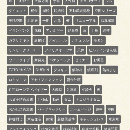
癌
10月5日
大阪万博
予算
人件費
チョコザップ
ジム
ダイエット
税金
減税
印紙税
不動産取得税
空間シリーズ
美誂空間
お刺身
一期
お魚
HP
リニューアル
写真撮影
ベランピング
花粉
アレルギー
結膜炎
扉
丁番
調整
ガブリチキン
唐揚げ
ハイボール
ナチュラル
モダン
リンサークリーナー
アイリスオーヤマ
天井
ビルトイン食洗機
ワイドタイプ
新発売
パナソニック
セミナー
お風呂
TOTO YKK AP
DUSKIN
ダスキン
解熱材
鎮痛剤
熱冷まし
ロキソニン
アセトアミノフェン
資金計画
住宅ローンアドバイザー
大蔵持
効率化
相談会
夜
お菓子詰め放題
TikTok
動画
ダニ
トコジラミダニ
おかし詰め放題
パーツギャラリー
ホームページ
喪中
神棚
神棚封じ
木造住宅
倒壊
新耐震基準
キャッシュレス
水素水
アンチエイジング
抗酸化作用
構造計算
皮膚の乾燥
健康問題