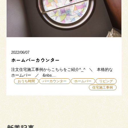
三和建設の強み
リフォーム
会社概要
採用情報
2022/06/07
ホームバーカウンター
注文住宅施工事例からこちらをご紹介^_^ ＼ 本格的な
ホームバー ／ &nbs…
おうち時間
バーカウンター
ホームバー
リビング
住宅施工事例
054-365-3838
受付時間／平日9:00 - 18:00
土日9:00 - 16:00
新着記事