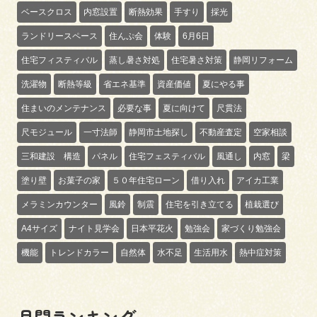
ベースクロス
内窓設置
断熱効果
手すり
採光
ランドリースペース
住んぷ会
体験
6月6日
住宅フィスティバル
蒸し暑さ対処
住宅暑さ対策
静岡リフォーム
洗濯物
断熱等級
省エネ基準
資産価値
夏にやる事
住まいのメンテナンス
必要な事
夏に向けて
尺貫法
尺モジュール
一寸法師
静岡市土地探し
不動産査定
空家相談
三和建設 構造
パネル
住宅フェスティバル
風通し
内窓
梁
塗り壁
お菓子の家
５０年住宅ローン
借り入れ
アイカ工業
メラミンカウンター
風鈴
制震
住宅を引き立てる
植栽選び
A4サイズ
ナイト見学会
日本平花火
勉強会
家づくり勉強会
機能
トレンドカラー
自然体
水不足
生活用水
熱中症対策
月間ランキング