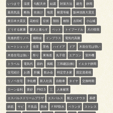
いつまで
湿度
勾配天井
結露
対策方法
建売
静岡
最高気温
断熱
吹抜け
地震
耐震等級
阪神淡路大震災
東日本大震災
花粉症
症状
階段
種類
吉田町
小山城
どうする家康
愛犬と暮らす
ペット
トイプードル
犬の怪我
先進的窓リノベ
補助金
インプラス
電気代高騰
ヒートショック
借景
景色
ハイドア
ドア
木造住宅は弱い
木造住宅は強い
祭り
東海道
丸子宿
エアコン
室外機
トラベル
電気代
節約
掲載
三和建設(株)
イエタテ静岡
住宅紹介
お酒
肝臓
飲み会
特定空き家
固定資産税
リノベ住宅
浄化槽
新入社員
自動車
タイヤ
交換時期
ローン金利
黄砂
PM2.5
三
人体被害
エスパルスドリームプラザ
エスパルス
船とハナウタ
基礎
鉄筋
サビ
不良品
防水
ＦRP防水
ベランダ
ストレス