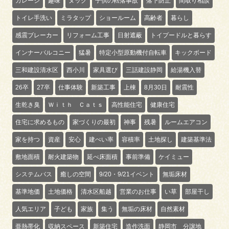
ガレージ
趣味
ヌック
子供の転落事故
落下防止
間取り相談
トイレ手洗い
ミラタップ
ショールーム
高齢者
暮らし
感震ブレーカー
リフォーム工事
日射遮蔽
トイプードルと暮らす
インナーバルコニー
猛暑
特定小型原動機付自転車
キックボード
三和建設清水区
西小川
家具選び
三話建設静岡
給湯機入替
26卒
27卒
仕事体験
新築工事
上棟
8月30日
耐震性
生乾き臭
Ｗｉｔｈ Ｃａｔｓ
高性能住宅
健康住宅
住宅に求めるもの
家づくりの最初
神事
残暑
ルームエアコン
家を持つ
資産
安心
建ぺい率
容積率
土地探し
建築基準法
敷地面積
耐火建築物
延べ床面積
事前準備
ケイミュー
システムバス
癒しの空間
9/20・9/21イベント
無垢床材
基準地価
土地価格
清水区船越
営業のお仕事
い草
部屋干し
人気エリア
子ども
家族
集う
無垢の床材
自然素材
亜熱帯化
収納スペース
新築住宅
造作洗面
静岡市 分譲地