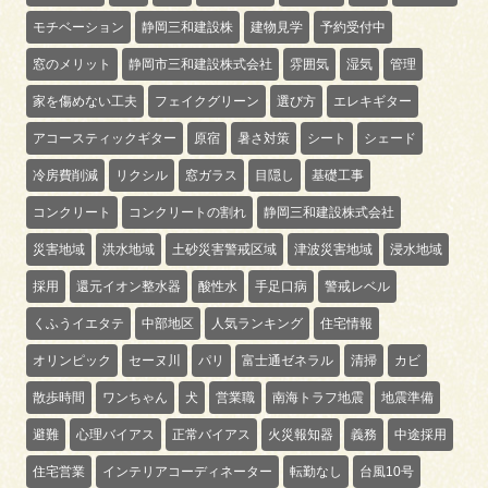
モチベーション
静岡三和建設株
建物見学
予約受付中
窓のメリット
静岡市三和建設株式会社
雰囲気
湿気
管理
家を傷めない工夫
フェイクグリーン
選び方
エレキギター
アコースティックギター
原宿
暑さ対策
シート
シェード
冷房費削減
リクシル
窓ガラス
目隠し
基礎工事
コンクリート
コンクリートの割れ
静岡三和建設株式会社
災害地域
洪水地域
土砂災害警戒区域
津波災害地域
浸水地域
採用
還元イオン整水器
酸性水
手足口病
警戒レベル
くふうイエタテ
中部地区
人気ランキング
住宅情報
オリンピック
セーヌ川
パリ
富士通ゼネラル
清掃
カビ
散歩時間
ワンちゃん
犬
営業職
南海トラフ地震
地震準備
避難
心理バイアス
正常バイアス
火災報知器
義務
中途採用
住宅営業
インテリアコーディネーター
転勤なし
台風10号