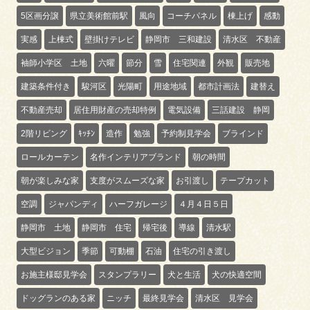
5区画分譲
県立美術館前駅
風向
コーチパネル
棟上げ
感動
実感
上棟式
壁掛けテレビ
静岡市 三和建設
清水区 不動産
袖師小学区 土地
六曜
節分
雪
住宅関連
外観
販売地
建築条件付き
駿河区
光陽町
用途地域
都市計画法
建替え
不動産売却
居住用財産の売却特例
電気設備
三話建設 静岡
2階リビング
ｷｯﾁﾝ
造作
勉強
予約制見学会
ブラインド
ロールカーテン
名作インテリアブランド
朝の時間
朝が楽しみな家
支度がスムーズな家
お引渡し
テープカット
空調
ジャパンディ
ハーフガレージ
４月４日５日
静岡市 土地
静岡市 住宅
帰宅後
導線
清水駅
大型ビジョン
季節
可動棚
石油
住宅の引き渡し
お施主様邸見学会
スタンプラリー
犬と生活
犬の快適空間
ドッグランのある家
ニッチ
最終見学会
清水区 見学会