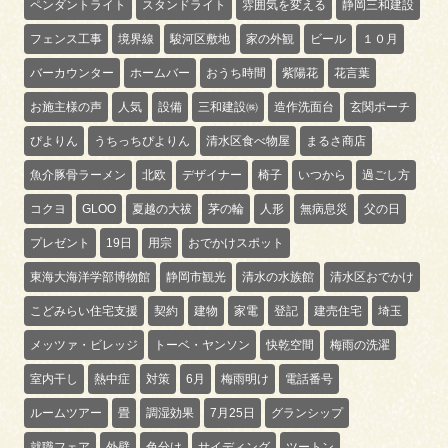
ペンダントライト
スタンドライト
雰囲気を変える
静岡三和建設
フェンス工事
境界線
駿河区敷地
家の外観
ビール
１０月
バーカウンター
ホームバー
おうち時間
紫陽花
花言葉
お施主様の声
人気
設備
三和建設㈱
造作洗面台
玄関ポーチ
ぴよりん
うちっちぴよりん
清水区食べ物屋
まるさ商店
魚介豚骨ラーメン
北欧
デザイナー
椅子
いつから
過ごし方
コクヨ
GLOO
夏越の大祓
茅の輪
人形
無病息災
父の日
プレゼント
19日
用宗
おでかけスポット
東海大海洋学部博物館
静岡市観光
清水の水族館
清水区おでかけ
こどみらい住宅支援
契約
建物
家電
登記
建売住宅
埼玉
メッツァ・ビレッジ
トーベ・ヤンソン
快乾空間
梅雨の洗濯
室内干し
熱中症
対策
6月
梅雨明け
電話番号
ルームツアー
畳
調湿効果
7月25日
グランシップ
就職フェア
外壁
色分け
サイディング
ツートン