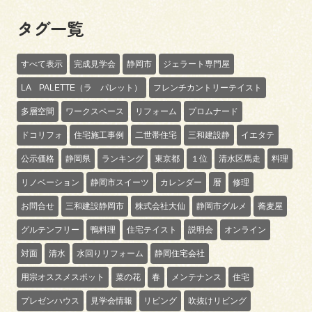
タグ一覧
すべて表示
完成見学会
静岡市
ジェラート専門屋
LA PALETTE（ラ パレット）
フレンチカントリーテイスト
多層空間
ワークスペース
リフォーム
プロムナード
ドコリフォ
住宅施工事例
二世帯住宅
三和建設静
イエタテ
公示価格
静岡県
ランキング
東京都
１位
清水区馬走
料理
リノベーション
静岡市スイーツ
カレンダー
暦
修理
お問合せ
三和建設静岡市
株式会社大仙
静岡市グルメ
蕎麦屋
グルテンフリー
鴨料理
住宅テイスト
説明会
オンライン
対面
清水
水回りリフォーム
静岡住宅会社
用宗オススメスポット
菜の花
春
メンテナンス
住宅
プレゼンハウス
見学会情報
リビング
吹抜けリビング