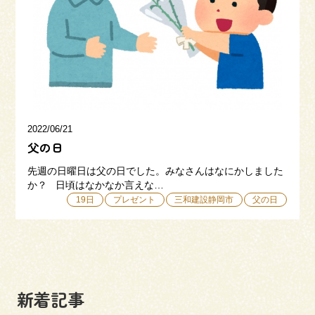
三和建設の強み
リフォーム
会社概要
採用情報
2022/06/21
父の日
先週の日曜日は父の日でした。みなさんはなにかしました
か？ 日頃はなかなか言えな…
19日
プレゼント
三和建設静岡市
父の日
054-365-3838
受付時間／平日9:00 - 18:00
土日9:00 - 16:00
新着記事