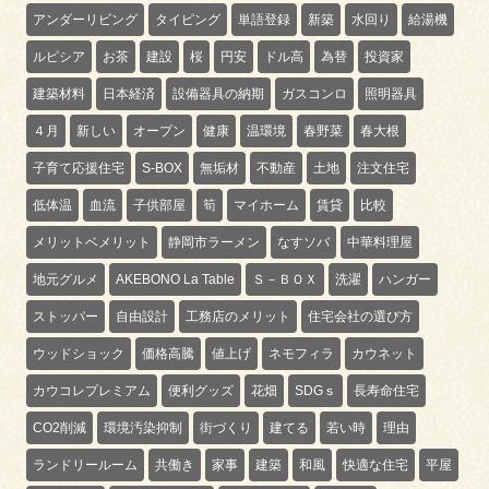
アンダーリビング
タイピング
単語登録
新築
水回り
給湯機
ルピシア
お茶
建設
桜
円安
ドル高
為替
投資家
建築材料
日本経済
設備器具の納期
ガスコンロ
照明器具
４月
新しい
オープン
健康
温環境
春野菜
春大根
子育て応援住宅
S-BOX
無垢材
不動産
土地
注文住宅
低体温
血流
子供部屋
筍
マイホーム
賃貸
比較
メリットベメリット
静岡市ラーメン
なすソバ
中華料理屋
地元グルメ
AKEBONO La Table
Ｓ－ＢＯＸ
洗濯
ハンガー
ストッパー
自由設計
工務店のメリット
住宅会社の選び方
ウッドショック
価格高騰
値上げ
ネモフィラ
カウネット
カウコレプレミアム
便利グッズ
花畑
SDGｓ
長寿命住宅
CO2削減
環境汚染抑制
街づくり
建てる
若い時
理由
ランドリールーム
共働き
家事
建築
和風
快適な住宅
平屋