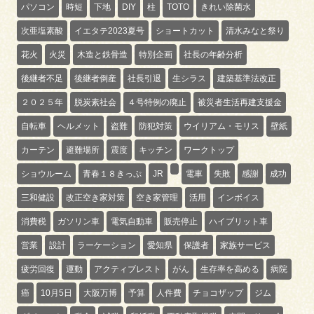
パソコン
時短
下地
DIY
柱
TOTO
きれい除菌水
次亜塩素酸
イエタテ2023夏号
ショートカット
清水みなと祭り
花火
火災
木造と鉄骨造
特別企画
社長の年齢分析
後継者不足
後継者倒産
社長引退
生シラス
建築基準法改正
２０２５年
脱炭素社会
４号特例の廃止
被災者生活再建支援金
自転車
ヘルメット
盗難
防犯対策
ウイリアム・モリス
壁紙
カーテン
避難場所
震度
キッチン
ワークトップ
ショウルーム
青春１８きっぷ
JR
電車
失敗
感謝
成功
三和健設
改正空き家対策
空き家管理
活用
インボイス
消費税
ガソリン車
電気自動車
販売停止
ハイブリット車
営業
設計
ラーケーション
愛知県
保護者
家族サービス
疲労回復
運動
アクティブレスト
がん
生存率を高める
病院
癌
10月5日
大阪万博
予算
人件費
チョコザップ
ジム