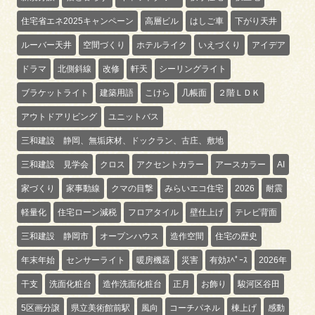
住宅省エネ2025キャンペーン
高層ビル
はしご車
下がり天井
ルーバー天井
空間づくり
ホテルライク
いえづくり
アイデア
ドラマ
北側斜線
改修
軒天
シーリングライト
ブラケットライト
建築用語
こけら
几帳面
２階ＬＤＫ
アウトドアリビング
ユニットバス
三和建設 静岡、無垢床材、ドックラン、古庄、敷地
三和建設 見学会
クロス
アクセントカラー
アースカラー
AI
家づくり
家事動線
クマの目撃
みらいエコ住宅
2026
耐震
軽量化
住宅ローン減税
フロアタイル
壁仕上げ
テレビ背面
三和建設 静岡市
オープンハウス
造作空間
住宅の歴史
年末年始
センサーライト
暖房機器
災害
有効ｽﾍﾟｰｽ
2026年
干支
洗面化粧台
造作洗面化粧台
正月
お飾り
駿河区谷田
5区画分譲
県立美術館前駅
風向
コーチパネル
棟上げ
感動