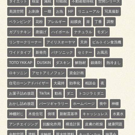
ダイエット
税金
減税
印紙税
不動産取得税
空間シリーズ
美誂空間
お刺身
一期
お魚
HP
リニューアル
写真撮影
ベランピング
花粉
アレルギー
結膜炎
扉
丁番
調整
ガブリチキン
唐揚げ
ハイボール
ナチュラル
モダン
リンサークリーナー
アイリスオーヤマ
天井
ビルトイン食洗機
ワイドタイプ
新発売
パナソニック
セミナー
お風呂
TOTO YKK AP
DUSKIN
ダスキン
解熱材
鎮痛剤
熱冷まし
ロキソニン
アセトアミノフェン
資金計画
住宅ローンアドバイザー
大蔵持
効率化
相談会
夜
お菓子詰め放題
TikTok
動画
ダニ
トコジラミダニ
おかし詰め放題
パーツギャラリー
ホームページ
喪中
神棚
神棚封じ
木造住宅
倒壊
新耐震基準
キャッシュレス
水素水
アンチエイジング
抗酸化作用
構造計算
皮膚の乾燥
健康問題
全館空調
塗料
光触媒
親水性塗料
キッチンカー
抽選会