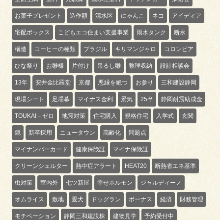
お菓子プレゼント
造作額
清水区
にゃんこ
ネコ
アイディア
宅配ボックス
こどもエコ住まい支援事業
雨水タンク
断水
構造
コーヒーの種類
ブラジル
キリマンジャロ
コロンビア
ひな祭り
お雛様
片付け
吊るし雛
整理収納
設計相談会
13年
安井金比羅堂
京都
悪縁を絶つ
お参り
三和建設静岡
現場シート
足場幕
マイナス金利
景気
25卒
静岡耐震助成金
TOUKAI－ゼロ
地震対策
住宅購入
規格住宅
入学式
玄関
鏡
新卒採用
ニュータウン
高齢化
問題点
マイナンバーカード
健康保険証
マイナ保険証
クリーンシェルター
熱中症アラート
HEAT20
断熱省エネ基準
虫対策
室内外
七ツ新屋
幸せホルモン
ジャルディーノ
オムライス
敷地
愛犬
ドッグラン
ボーナス
経済
財務管理
モチベーション
静岡三和建設株
建物見学
予約受付中