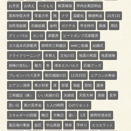
お月見
お供え
へそもち
耐震補強
学内企業説明会
英和学院大学
常葉大学
熊
クマ
温暖化
郵便料金
10月1日
自民党総裁
石破総裁
金利
ガクチカ
学生時代
面接
用語
グミッツｴル
カンロ
床暖房
ヒートポンプ式床暖房
ガス温水式床暖房
静岡市三和建設
webご祝儀
結婚式
ドライクリーニング
衣替え
文化の日
地震の死因
地震保険
保険の支払い
魅力
冬
清水エスパルス
応援グッズ
プレゼンハウス見学
勤労感謝の日
11月23日
エアコンの寿命
エアコン清掃
寒さ対策
床
部屋
強盗
防犯
護身
三和建設（株）
いい夫婦の日
夫婦岩
天照大神
高校
見学
思い出
夜の見学会
１人の時間
心のリセット
エネルギーの回復
晦日
大晦日
違い
1月
静岡市清水区
風呂場の事故
血圧
中山美穂
簡単
手作り
エコカラット