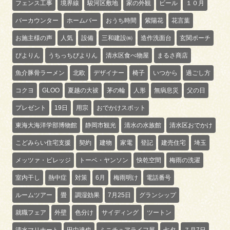
フェンス工事
境界線
駿河区敷地
家の外観
ビール
１０月
バーカウンター
ホームバー
おうち時間
紫陽花
花言葉
お施主様の声
人気
設備
三和建設㈱
造作洗面台
玄関ポーチ
ぴよりん
うちっちぴよりん
清水区食べ物屋
まるさ商店
魚介豚骨ラーメン
北欧
デザイナー
椅子
いつから
過ごし方
コクヨ
GLOO
夏越の大祓
茅の輪
人形
無病息災
父の日
プレゼント
19日
用宗
おでかけスポット
東海大海洋学部博物館
静岡市観光
清水の水族館
清水区おでかけ
こどみらい住宅支援
契約
建物
家電
登記
建売住宅
埼玉
メッツァ・ビレッジ
トーベ・ヤンソン
快乾空間
梅雨の洗濯
室内干し
熱中症
対策
6月
梅雨明け
電話番号
ルームツアー
畳
調湿効果
7月25日
グランシップ
就職フェア
外壁
色分け
サイディング
ツートン
清水マリナート
田中達也
ミニチュアライフ展
七夕
７月7日