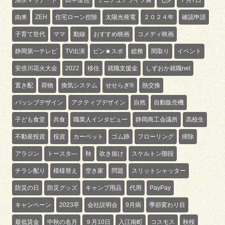
由来
ZEH
住宅ローン控除
太陽光発電
２０２４年
確認申請
子育て世代
ママ
動線
おすすめ映画
コメディ映画
静岡第一テレビ
TV出演
ピン★スポ
総務
間取り
イベント
安倍川花火大会
2022
移住
就職支援金
しずおか就職net
置き配
荷物
換気システム
せせらぎ®
熱交換
パッシブデザイン
アクティブデザイン
自然
自動販売機
子ども食堂
共食
職業人インタビュー
静岡商工会議所
高校生
不動産投資
投資
カーペット
ゴム跡
フローリング
掃除
アラジン
トースタ―
秋
吹き抜け
スケルトン階段
チラシ配り
模様替え
空き家
問題
スリットシャッター
防災の日
防災グッズ
キャンプ用品
代用
PayPay
キャンペーン
2023卒
会社説明会
9月病
季節変わり目
最低賃金
中秋の名月
９月10日
入江南町
コスモス
秋桜