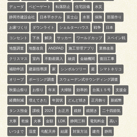
デューダ
ベビーゲート
転落防止
住宅設備
水災
静岡市建設会社
日本平ホテル
富士山
水害
保険
部屋作り
お家づくり
ダウンライト
シェルターハウス
戦争
日本
コンセント
下水
解決
サッカー
ワールドカップ
スペイン戦
地盤調査
地盤改良
ANDPAD
施工管理アプリ
業務改善
クリスマス
室内
不動産購入
融資
金融機関
復旧工事
補助申請
建築指導課
家
シンボルツリー
庭
シマトネリコ
オリーブ
ボーリング調査
スウェーデン式サウンディング調査
秋葉山祭り
お祭り
年末
大掃除
効率的
台風１５号
支援金
経費削減
増えてきた
年賀状
どんど焼き
正月飾り
新紙幣
タンス預金
課税
2024
お正月
鏡餅
鏡開き
二十四節気
大寒
乾燥
火事
金額
LDK
静岡三和
電気料金
高い
いつまで
湿度
勾配天井
結露
対策方法
建売
静岡