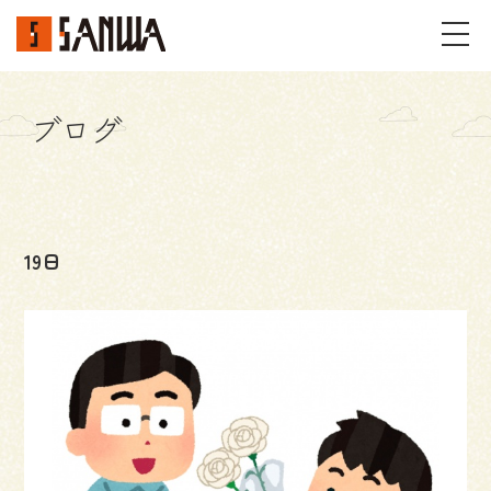
ブログ
イベント・見学会
不動産情報
19日
事例
施工事例
パーツギャラリー
お客様の声
私たちのこと