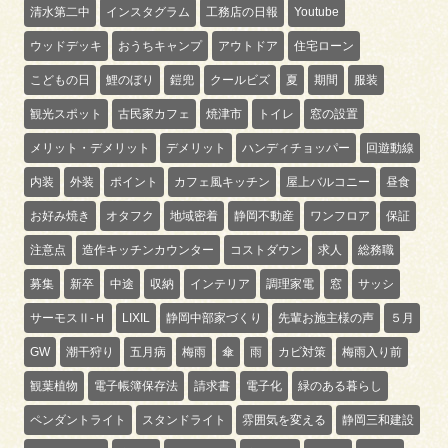
清水第二中
インスタグラム
工務店の日報
Youtube
ウッドデッキ
おうちキャンプ
アウトドア
住宅ローン
こどもの日
鯉のぼり
鎧兜
クールビズ
夏
期間
服装
観光スポット
古民家カフェ
焼津市
トイレ
窓の設置
メリット・デメリット
デメリット
ハンディチョッパー
回遊動線
内装
外装
ポイント
カフェ風キッチン
屋上バルコニー
昼食
お好み焼き
オタフク
地域密着
静岡不動産
ワンフロア
保証
注意点
造作キッチンカウンター
コストダウン
求人
総務職
募集
新卒
中途
収納
インテリア
調理家電
窓
サッシ
サーモスⅡ-Ｈ
LIXIL
静岡中部家づくり
先輩お施主様の声
５月
GW
潮干狩り
五月病
梅雨
傘
雨
カビ対策
梅雨入り前
観葉植物
電子帳簿保存法
請求書
電子化
緑のある暮らし
ペンダントライト
スタンドライト
雰囲気を変える
静岡三和建設