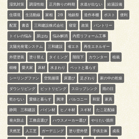
湿気対策
調湿性能
正月飾りの時期
水道が出ない
給湯設備
住環境
生活動線
家相
2/9
地鎮祭
造作本棚
ポスト
便利
配置
書斎
三和建設株式会社
寝室
政策
パントリー
トイレの悩み
尿はね
悩み解消
内窓リフォーム工事
太陽光発電システム
三和建設
省エネ
再生エネルギー
外壁塗装
塗り替え
タイミング
階段下
カウンター
植栽
樹種
愛犬家
床材
水まわり
ペットと暮らす
シーリングファン
空気循環
床選び
足ざわり
家の中の乾燥
ダウンリビング
ピットリビング
スロップシンク
雨の日
乾かない
愛猫と暮らす
興津
バルコニー
和室
家具
静岡 三和建設
パイン材
ヒノキ材
スギ材
たこ足配線
発火防止
工務店選び
ハウスメーカー選び
やりたい箇所
天然芝
人工芝
ガーデニング
塗り壁外壁
子供主体
成長