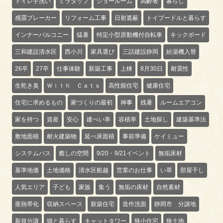
トイレ手洗い
ミラタップ
ショールーム
高齢者
暮らし
感震ブレーカー
リフォーム工事
日射遮蔽
トイプードルと暮らす
インナーバルコニー
猛暑
特定小型原動機付自転車
キックボード
三和建設清水区
西小川
家具選び
三話建設静岡
給湯機入替
26卒
27卒
仕事体験
新築工事
上棟
8月30日
耐震性
生乾き臭
Ｗｉｔｈ Ｃａｔｓ
高性能住宅
健康住宅
住宅に求めるもの
家づくりの最初
神事
残暑
ルームエアコン
家を持つ
資産
安心
建ぺい率
容積率
土地探し
建築基準法
敷地面積
耐火建築物
延べ床面積
事前準備
ケイミュー
システムバス
癒しの空間
9/20・9/21イベント
無垢床材
基準地価
土地価格
清水区船越
営業のお仕事
い草
部屋干し
人気エリア
子ども
家族
集う
無垢の床材
自然素材
亜熱帯化
収納スペース
新築住宅
造作洗面
静岡市 分譲地
新規分譲
猫と暮らす
キャットタワー
狭小住宅
狭土地