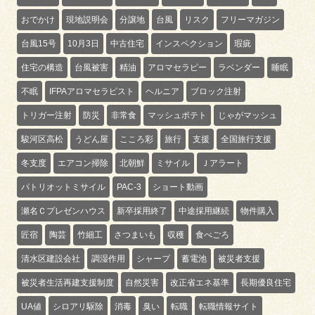
おでかけ
現地説明会
分譲地
台風
リスク
フリーマガジン
台風15号
10月3日
中古住宅
インスペクション
瑕疵
住宅の構造
台風被害
精油
アロマセラピー
ラベンダー
睡眠
不眠
IFPAアロマセラピスト
ヘルニア
ブロック注射
トリガー注射
防災
非常食
マッシュポテト
じゃがマッシュ
駿河区高松
うどん屋
こころ彩
旅行
支援
全国旅行支援
冬支度
エアコン掃除
北朝鮮
ミサイル
Ｊアラート
パトリオットミサイル
PAC-3
ショート動画
瀬名Ｃプレゼンハウス
新卒採用終了
中途採用継続
物件購入
匠宿
陶芸
竹細工
さつまいも
収穫
食べごろ
清水区建設会社
調湿作用
シャープ
蓄電池
被災者支援
被災者生活再建支援制度
自然災害
改正省エネ基準
長期優良住宅
UA値
シロアリ駆除
消毒
臭い
転職
転職情報サイト