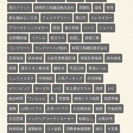
窓のメリット
静岡市三和建設株式会社
雰囲気
湿気
管理
家を傷めない工夫
フェイクグリーン
選び方
エレキギター
アコースティックギター
原宿
暑さ対策
シート
シェード
冷房費削減
リクシル
窓ガラス
目隠し
基礎工事
コンクリート
コンクリートの割れ
静岡三和建設株式会社
災害地域
洪水地域
土砂災害警戒区域
津波災害地域
浸水地域
採用
還元イオン整水器
酸性水
手足口病
警戒レベル
くふうイエタテ
中部地区
人気ランキング
住宅情報
オリンピック
セーヌ川
パリ
富士通ゼネラル
清掃
カビ
散歩時間
ワンちゃん
犬
営業職
南海トラフ地震
地震準備
避難
心理バイアス
正常バイアス
火災報知器
義務
中途採用
住宅営業
インテリアコーディネーター
転勤なし
台風10号
秋雨前線
避難勧告
コメ金額
消費者物価指数
縁日
十五夜