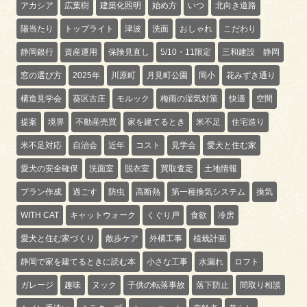
アカシア
広葉樹
建築化照明
始め方
いつ
北向き道路
陽当たり
トップライト
津波
洗面
おしゃれ
こだわり
静岡銀行
資産運用
保険見直し
5/10・11限定
三和建設 静岡
窓の選び方
2025年
川原町
月見町公園
岡小
花みずき通り
構造見学会
葵区古庄
モルック
梅雨の湿気対策
快適
空間
提案
境界
不動産売買
家を建てるとき
米不足
住宅造り
米不足対応
自治会
近年
コスト
見学会
愛犬と住む家
愛犬の安全確保
洗面室
脱衣室
買取査定
土地情報
プラン作成
過ごす
防虫
高断熱
第一種換気システム
換気
WITH CAT
キャットウォーク
くぐり戸
食欲
冷房
愛犬と住む家づくり
散歩ケア
外構工事
植栽計画
静岡で家を建てるときに読む本
小さな工事
水漏れ
ロフト
ガレージ
趣味
ヌック
子供の転落事故
落下防止
間取り相談