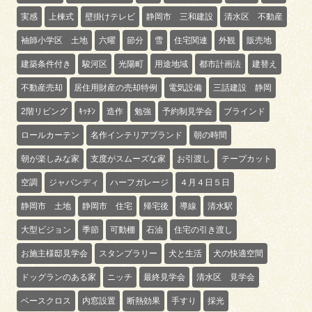
実感
上棟式
壁掛けテレビ
静岡市 三和建設
清水区 不動産
袖師小学区 土地
六曜
節分
雪
住宅関連
外観
販売地
建築条件付き
駿河区
光陽町
用途地域
都市計画法
建替え
不動産売却
居住用財産の売却特例
電気設備
三話建設 静岡
2階リビング
ｷｯﾁﾝ
造作
勉強
予約制見学会
ブラインド
ロールカーテン
名作インテリアブランド
朝の時間
朝が楽しみな家
支度がスムーズな家
お引渡し
テープカット
空調
ジャパンディ
ハーフガレージ
４月４日５日
静岡市 土地
静岡市 住宅
帰宅後
導線
清水駅
大型ビジョン
季節
可動棚
石油
住宅の引き渡し
お施主様邸見学会
スタンプラリー
犬と生活
犬の快適空間
ドッグランのある家
ニッチ
最終見学会
清水区 見学会
ベースクロス
内窓設置
断熱効果
手すり
採光