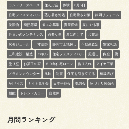
ランドリースペース
住んぷ会
体験
6月6日
住宅フィスティバル
蒸し暑さ対処
住宅暑さ対策
静岡リフォーム
洗濯物
断熱等級
省エネ基準
資産価値
夏にやる事
住まいのメンテナンス
必要な事
夏に向けて
尺貫法
尺モジュール
一寸法師
静岡市土地探し
不動産査定
空家相談
三和建設 構造
パネル
住宅フェスティバル
風通し
内窓
梁
塗り壁
お菓子の家
５０年住宅ローン
借り入れ
アイカ工業
メラミンカウンター
風鈴
制震
住宅を引き立てる
植栽選び
A4サイズ
ナイト見学会
日本平花火
勉強会
家づくり勉強会
機能
トレンドカラー
自然体
月間ランキング