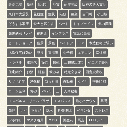
最高気温
断熱
吹抜け
地震
耐震等級
阪神淡路大震災
東日本大震災
花粉症
症状
階段
種類
吉田町
小山城
どうする家康
愛犬と暮らす
ペット
トイプードル
犬の怪我
先進的窓リノベ
補助金
インプラス
電気代高騰
ヒートショック
借景
景色
ハイドア
ドア
木造住宅は弱い
木造住宅は強い
祭り
東海道
丸子宿
エアコン
室外機
トラベル
電気代
節約
掲載
三和建設(株)
イエタテ静岡
住宅紹介
お酒
肝臓
飲み会
特定空き家
固定資産税
リノベ住宅
浄化槽
新入社員
自動車
タイヤ
交換時期
ローン金利
黄砂
PM2.5
三
人体被害
エスパルスドリームプラザ
エスパルス
船とハナウタ
基礎
鉄筋
サビ
不良品
防水
ＦRP防水
ベランダ
ストレス
ツボ押し
マスク着用
コロナ
誕生花
馬走
LEDライト