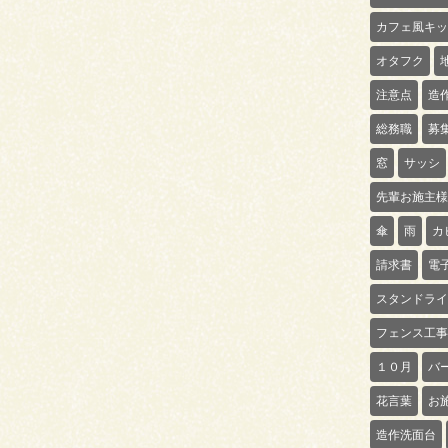
カフェ風キッ
オタフク
注意点
造
総務職
募
窓
サッシ
先輩お施主様
傘
雨
カ
請求書
電
スタンドライ
フェンス工事
１０月
バ
花言葉
お
造作洗面台