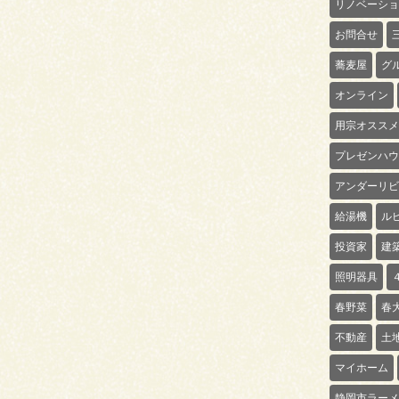
リノベーショ
お問合せ
蕎麦屋
グ
オンライン
用宗オススメ
プレゼンハウ
アンダーリビ
給湯機
ル
投資家
建
照明器具
春野菜
春
不動産
土
マイホーム
静岡市ラーメ