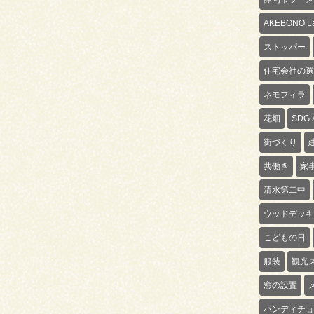
AKEBONO La
ストッパー
住宅会社の選
ネモフィラ
花畑
SDG
街づくり
共働き
家
清水第二中
ウッドデッキ
こどもの日
服装
観光
窓の設置
ハンディチョ