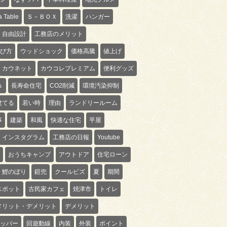
 Table
Ｓ－ＢＯＸ
洗濯
ハンガー
自由設計
工務店のメリット
び方
ウッドショック
価格高騰
値上げ
カウネット
カウコレプレミアム
便利グッズ
ｓ
長寿命住宅
CO2削減
環境汚染抑制
建てる
若い時
理由
ランドリールーム
事
建築
和風
快適な住宅
平屋
インスタグラム
工務店の日報
Youtube
おうちキャンプ
アウトドア
住宅ローン
鯉のぼり
鎧兜
クールビズ
夏
期間
スポット
古民家カフェ
焼津市
トイレ
メリット・デメリット
デメリット
ッパー
回遊動線
内装
外装
ポイント