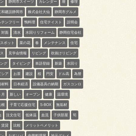
ン
静岡市スイーツ
カレンダー
暦
修理
三和建設静岡市
株式会社大仙
静岡市グルメ
ルテンフリー
鴨料理
住宅テイスト
説明会
対面
清水
水回りリフォーム
静岡住宅会社
スポット
菜の花
春
メンテナンス
住宅
ス
見学会情報
リビング
吹抜けリビング
ング
タイピング
単語登録
新築
水回り
ピシア
お茶
建設
桜
円安
ドル高
為替
築材料
日本経済
設備器具の納期
ガスコンロ
４月
新しい
オープン
健康
温環境
大根
子育て応援住宅
S-BOX
無垢材
地
注文住宅
低体温
血流
子供部屋
筍
賃貸
比較
メリットベメリット
ン
なすソバ
中華料理屋
地元グルメ