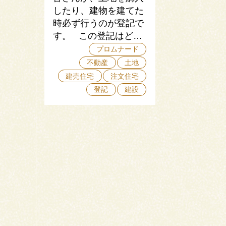
したり、建物を建てた
時必ず行うのが登記で
す。 この登記はど…
プロムナード
不動産
土地
建売住宅
注文住宅
登記
建設