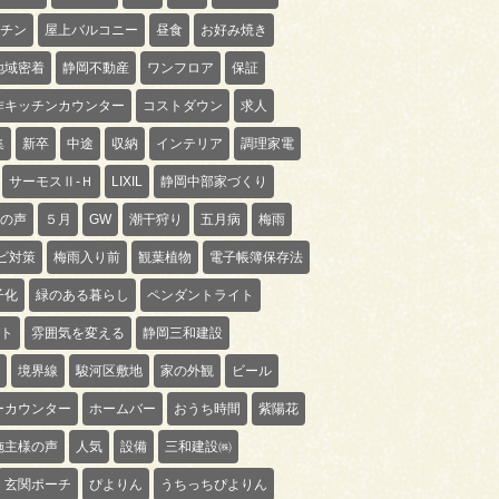
チン
屋上バルコニー
昼食
お好み焼き
地域密着
静岡不動産
ワンフロア
保証
作キッチンカウンター
コストダウン
求人
集
新卒
中途
収納
インテリア
調理家電
サーモスⅡ-Ｈ
LIXIL
静岡中部家づくり
の声
５月
GW
潮干狩り
五月病
梅雨
ビ対策
梅雨入り前
観葉植物
電子帳簿保存法
子化
緑のある暮らし
ペンダントライト
ト
雰囲気を変える
静岡三和建設
境界線
駿河区敷地
家の外観
ビール
ーカウンター
ホームバー
おうち時間
紫陽花
施主様の声
人気
設備
三和建設㈱
玄関ポーチ
ぴよりん
うちっちぴよりん