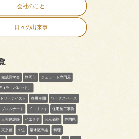
会社のこと
日々の出来事
覧
完成見学会
静岡市
ジェラート専門屋
TTE（ラ パレット）
トリーテイスト
多層空間
ワークスペース
プロムナード
ドコリフォ
住宅施工事例
三和建設静
イエタテ
公示価格
静岡県
東京都
１位
清水区馬走
料理