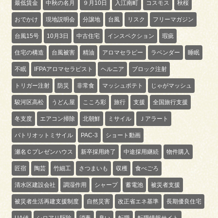
最低賃金
中秋の名月
９月10日
入江南町
コスモス
秋桜
おでかけ
現地説明会
分譲地
台風
リスク
フリーマガジン
台風15号
10月3日
中古住宅
インスペクション
瑕疵
住宅の構造
台風被害
精油
アロマセラピー
ラベンダー
睡眠
不眠
IFPAアロマセラピスト
ヘルニア
ブロック注射
トリガー注射
防災
非常食
マッシュポテト
じゃがマッシュ
駿河区高松
うどん屋
こころ彩
旅行
支援
全国旅行支援
冬支度
エアコン掃除
北朝鮮
ミサイル
Ｊアラート
パトリオットミサイル
PAC-3
ショート動画
瀬名Ｃプレゼンハウス
新卒採用終了
中途採用継続
物件購入
匠宿
陶芸
竹細工
さつまいも
収穫
食べごろ
清水区建設会社
調湿作用
シャープ
蓄電池
被災者支援
被災者生活再建支援制度
自然災害
改正省エネ基準
長期優良住宅
UA値
シロアリ駆除
消毒
臭い
転職
転職情報サイト