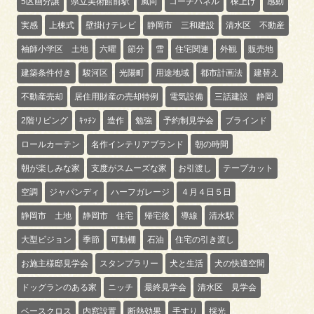
5区画分譲
県立美術館前駅
風向
コーチパネル
棟上げ
感動
実感
上棟式
壁掛けテレビ
静岡市 三和建設
清水区 不動産
袖師小学区 土地
六曜
節分
雪
住宅関連
外観
販売地
建築条件付き
駿河区
光陽町
用途地域
都市計画法
建替え
不動産売却
居住用財産の売却特例
電気設備
三話建設 静岡
2階リビング
ｷｯﾁﾝ
造作
勉強
予約制見学会
ブラインド
ロールカーテン
名作インテリアブランド
朝の時間
朝が楽しみな家
支度がスムーズな家
お引渡し
テープカット
空調
ジャパンディ
ハーフガレージ
４月４日５日
静岡市 土地
静岡市 住宅
帰宅後
導線
清水駅
大型ビジョン
季節
可動棚
石油
住宅の引き渡し
お施主様邸見学会
スタンプラリー
犬と生活
犬の快適空間
ドッグランのある家
ニッチ
最終見学会
清水区 見学会
ベースクロス
内窓設置
断熱効果
手すり
採光