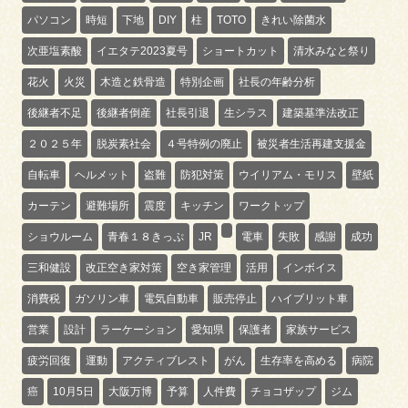
パソコン
時短
下地
DIY
柱
TOTO
きれい除菌水
次亜塩素酸
イエタテ2023夏号
ショートカット
清水みなと祭り
花火
火災
木造と鉄骨造
特別企画
社長の年齢分析
後継者不足
後継者倒産
社長引退
生シラス
建築基準法改正
２０２５年
脱炭素社会
４号特例の廃止
被災者生活再建支援金
自転車
ヘルメット
盗難
防犯対策
ウイリアム・モリス
壁紙
カーテン
避難場所
震度
キッチン
ワークトップ
ショウルーム
青春１８きっぷ
JR
電車
失敗
感謝
成功
三和健設
改正空き家対策
空き家管理
活用
インボイス
消費税
ガソリン車
電気自動車
販売停止
ハイブリット車
営業
設計
ラーケーション
愛知県
保護者
家族サービス
疲労回復
運動
アクティブレスト
がん
生存率を高める
病院
癌
10月5日
大阪万博
予算
人件費
チョコザップ
ジム