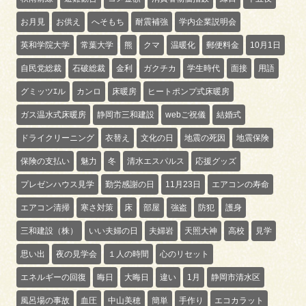
お月見
お供え
へそもち
耐震補強
学内企業説明会
英和学院大学
常葉大学
熊
クマ
温暖化
郵便料金
10月1日
自民党総裁
石破総裁
金利
ガクチカ
学生時代
面接
用語
グミッツｴル
カンロ
床暖房
ヒートポンプ式床暖房
ガス温水式床暖房
静岡市三和建設
webご祝儀
結婚式
ドライクリーニング
衣替え
文化の日
地震の死因
地震保険
保険の支払い
魅力
冬
清水エスパルス
応援グッズ
プレゼンハウス見学
勤労感謝の日
11月23日
エアコンの寿命
エアコン清掃
寒さ対策
床
部屋
強盗
防犯
護身
三和建設（株）
いい夫婦の日
夫婦岩
天照大神
高校
見学
思い出
夜の見学会
１人の時間
心のリセット
エネルギーの回復
晦日
大晦日
違い
1月
静岡市清水区
風呂場の事故
血圧
中山美穂
簡単
手作り
エコカラット