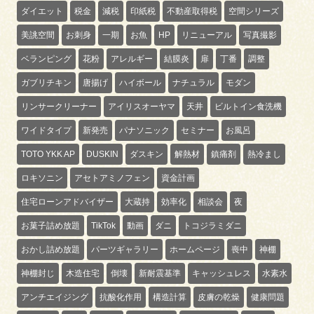
ダイエット
税金
減税
印紙税
不動産取得税
空間シリーズ
美誂空間
お刺身
一期
お魚
HP
リニューアル
写真撮影
ベランピング
花粉
アレルギー
結膜炎
扉
丁番
調整
ガブリチキン
唐揚げ
ハイボール
ナチュラル
モダン
リンサークリーナー
アイリスオーヤマ
天井
ビルトイン食洗機
ワイドタイプ
新発売
パナソニック
セミナー
お風呂
TOTO YKK AP
DUSKIN
ダスキン
解熱材
鎮痛剤
熱冷まし
ロキソニン
アセトアミノフェン
資金計画
住宅ローンアドバイザー
大蔵持
効率化
相談会
夜
お菓子詰め放題
TikTok
動画
ダニ
トコジラミダニ
おかし詰め放題
パーツギャラリー
ホームページ
喪中
神棚
神棚封じ
木造住宅
倒壊
新耐震基準
キャッシュレス
水素水
アンチエイジング
抗酸化作用
構造計算
皮膚の乾燥
健康問題