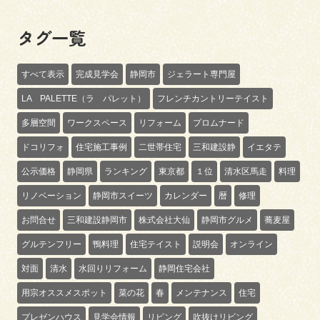
タグ一覧
すべて表示
完成見学会
静岡市
ジェラート専門屋
LA PALETTE（ラ パレット）
フレンチカントリーテイスト
多層空間
ワークスペース
リフォーム
プロムナード
ドコリフォ
住宅施工事例
二世帯住宅
三和建設静
イエタテ
公示価格
静岡県
ランキング
東京都
１位
清水区馬走
料理
リノベーション
静岡市スイーツ
カレンダー
暦
修理
お問合せ
三和建設静岡市
株式会社大仙
静岡市グルメ
蕎麦屋
グルテンフリー
鴨料理
住宅テイスト
説明会
オンライン
対面
清水
水回りリフォーム
静岡住宅会社
用宗オススメスポット
菜の花
春
メンテナンス
住宅
プレゼンハウス
見学会情報
リビング
吹抜けリビング