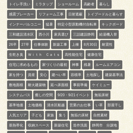
トイレ手洗い
ミラタップ
ショールーム
高齢者
暮らし
感震ブレーカー
リフォーム工事
日射遮蔽
トイプードルと暮らす
インナーバルコニー
猛暑
特定小型原動機付自転車
キックボード
三和建設清水区
西小川
家具選び
三話建設静岡
給湯機入替
26卒
27卒
仕事体験
新築工事
上棟
8月30日
耐震性
生乾き臭
Ｗｉｔｈ Ｃａｔｓ
高性能住宅
健康住宅
住宅に求めるもの
家づくりの最初
神事
残暑
ルームエアコン
家を持つ
資産
安心
建ぺい率
容積率
土地探し
建築基準法
敷地面積
耐火建築物
延べ床面積
事前準備
ケイミュー
システムバス
癒しの空間
9/20・9/21イベント
無垢床材
基準地価
土地価格
清水区船越
営業のお仕事
い草
部屋干し
人気エリア
子ども
家族
集う
無垢の床材
自然素材
亜熱帯化
収納スペース
新築住宅
造作洗面
静岡市 分譲地