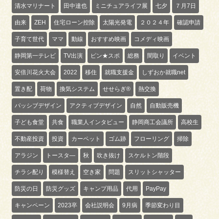
清水マリナート
田中達也
ミニチュアライフ展
七夕
７月7日
由来
ZEH
住宅ローン控除
太陽光発電
２０２４年
確認申請
子育て世代
ママ
動線
おすすめ映画
コメディ映画
静岡第一テレビ
TV出演
ピン★スポ
総務
間取り
イベント
安倍川花火大会
2022
移住
就職支援金
しずおか就職net
置き配
荷物
換気システム
せせらぎ®
熱交換
パッシブデザイン
アクティブデザイン
自然
自動販売機
子ども食堂
共食
職業人インタビュー
静岡商工会議所
高校生
不動産投資
投資
カーペット
ゴム跡
フローリング
掃除
アラジン
トースタ―
秋
吹き抜け
スケルトン階段
チラシ配り
模様替え
空き家
問題
スリットシャッター
防災の日
防災グッズ
キャンプ用品
代用
PayPay
キャンペーン
2023卒
会社説明会
9月病
季節変わり目