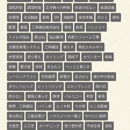
湿気対策
調湿性能
正月飾りの時期
水道が出ない
給湯設備
住環境
生活動線
家相
2/9
地鎮祭
造作本棚
ポスト
便利
配置
書斎
三和建設株式会社
寝室
政策
パントリー
トイレの悩み
尿はね
悩み解消
内窓リフォーム工事
太陽光発電システム
三和建設
省エネ
再生エネルギー
外壁塗装
塗り替え
タイミング
階段下
カウンター
植栽
樹種
愛犬家
床材
水まわり
ペットと暮らす
シーリングファン
空気循環
床選び
足ざわり
家の中の乾燥
ダウンリビング
ピットリビング
スロップシンク
雨の日
乾かない
愛猫と暮らす
興津
バルコニー
和室
家具
静岡 三和建設
パイン材
ヒノキ材
スギ材
たこ足配線
発火防止
工務店選び
ハウスメーカー選び
やりたい箇所
天然芝
人工芝
ガーデニング
塗り壁外壁
子供主体
成長