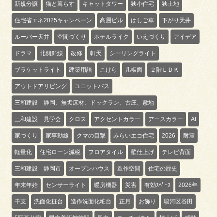
新規分譲
猫と暮らす
キャットタワー
狭小住宅
狭土地
住宅省エネ2025キャンペーン
高層ビル
はしご車
下がり天井
ルーバー天井
空間づくり
ホテルライク
いえづくり
アイデア
ドラマ
北側斜線
改修
軒天
シーリングライト
ブラケットライト
建築用語
こけら
几帳面
２階ＬＤＫ
アウトドアリビング
ユニットバス
三和建設 静岡、無垢床材、ドックラン、古庄、敷地
三和建設 見学会
クロス
アクセントカラー
アースカラー
AI
家づくり
家事動線
クマの目撃
みらいエコ住宅
2026
耐震
軽量化
住宅ローン減税
フロアタイル
壁仕上げ
テレビ背面
三和建設 静岡市
オープンハウス
造作空間
住宅の歴史
年末年始
センサーライト
暖房機器
災害
有効ｽﾍﾟｰｽ
2026年
干支
洗面化粧台
造作洗面化粧台
正月
お飾り
駿河区谷田