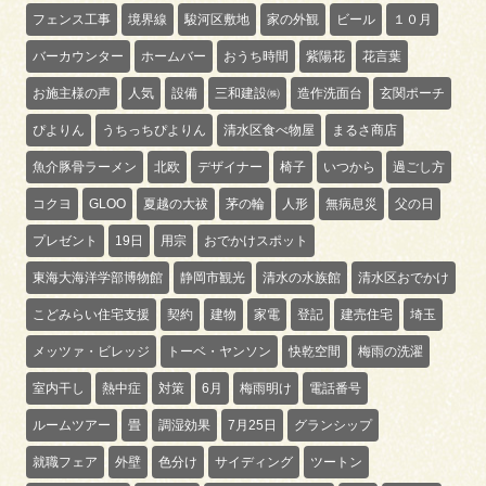
フェンス工事
境界線
駿河区敷地
家の外観
ビール
１０月
バーカウンター
ホームバー
おうち時間
紫陽花
花言葉
お施主様の声
人気
設備
三和建設㈱
造作洗面台
玄関ポーチ
ぴよりん
うちっちぴよりん
清水区食べ物屋
まるさ商店
魚介豚骨ラーメン
北欧
デザイナー
椅子
いつから
過ごし方
コクヨ
GLOO
夏越の大祓
茅の輪
人形
無病息災
父の日
プレゼント
19日
用宗
おでかけスポット
東海大海洋学部博物館
静岡市観光
清水の水族館
清水区おでかけ
こどみらい住宅支援
契約
建物
家電
登記
建売住宅
埼玉
メッツァ・ビレッジ
トーベ・ヤンソン
快乾空間
梅雨の洗濯
室内干し
熱中症
対策
6月
梅雨明け
電話番号
ルームツアー
畳
調湿効果
7月25日
グランシップ
就職フェア
外壁
色分け
サイディング
ツートン