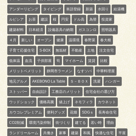
アンダーリビング
タイピング
単語登録
新築
水回り
給湯機
ルピシア
お茶
建設
桜
円安
ドル高
為替
投資家
建築材料
日本経済
設備器具の納期
ガスコンロ
照明器具
４月
新しい
オープン
健康
温環境
春野菜
春大根
子育て応援住宅
S-BOX
無垢材
不動産
土地
注文住宅
低体温
血流
子供部屋
筍
マイホーム
賃貸
比較
メリットベメリット
静岡市ラーメン
なすソバ
中華料理屋
地元グルメ
AKEBONO La Table
Ｓ－ＢＯＸ
洗濯
ハンガー
ストッパー
自由設計
工務店のメリット
住宅会社の選び方
ウッドショック
価格高騰
値上げ
ネモフィラ
カウネット
カウコレプレミアム
便利グッズ
花畑
SDGｓ
長寿命住宅
CO2削減
環境汚染抑制
街づくり
建てる
若い時
理由
ランドリールーム
共働き
家事
建築
和風
快適な住宅
平屋