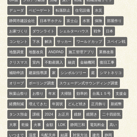
デューダ
ベビーゲート
転落防止
住宅設備
水災
静岡市建設会社
日本平ホテル
富士山
水害
保険
部屋作り
お家づくり
ダウンライト
シェルターハウス
戦争
日本
コンセント
下水
解決
サッカー
ワールドカップ
スペイン戦
地盤調査
地盤改良
ANDPAD
施工管理アプリ
業務改善
クリスマス
室内
不動産購入
融資
金融機関
復旧工事
補助申請
建築指導課
家
シンボルツリー
庭
シマトネリコ
オリーブ
ボーリング調査
スウェーデン式サウンディング調査
秋葉山祭り
お祭り
年末
大掃除
効率的
台風１５号
支援金
経費削減
増えてきた
年賀状
どんど焼き
正月飾り
新紙幣
タンス預金
課税
2024
お正月
鏡餅
鏡開き
二十四節気
大寒
乾燥
火事
金額
LDK
静岡三和
電気料金
高い
いつまで
湿度
勾配天井
結露
対策方法
建売
静岡