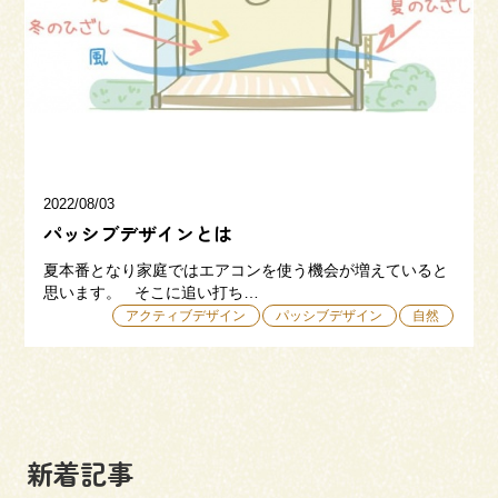
三和建設の強み
リフォーム
会社概要
採用情報
2022/08/03
パッシブデザインとは
夏本番となり家庭ではエアコンを使う機会が増えていると
思います。 そこに追い打ち…
アクティブデザイン
パッシブデザイン
自然
054-365-3838
受付時間／平日9:00 - 18:00
土日9:00 - 16:00
新着記事