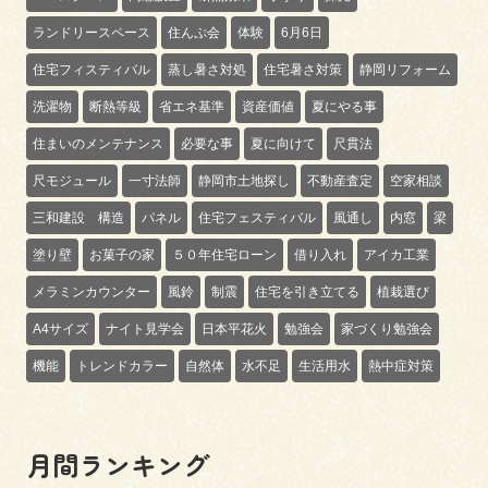
ランドリースペース
住んぷ会
体験
6月6日
住宅フィスティバル
蒸し暑さ対処
住宅暑さ対策
静岡リフォーム
洗濯物
断熱等級
省エネ基準
資産価値
夏にやる事
住まいのメンテナンス
必要な事
夏に向けて
尺貫法
尺モジュール
一寸法師
静岡市土地探し
不動産査定
空家相談
三和建設 構造
パネル
住宅フェスティバル
風通し
内窓
梁
塗り壁
お菓子の家
５０年住宅ローン
借り入れ
アイカ工業
メラミンカウンター
風鈴
制震
住宅を引き立てる
植栽選び
A4サイズ
ナイト見学会
日本平花火
勉強会
家づくり勉強会
機能
トレンドカラー
自然体
水不足
生活用水
熱中症対策
月間ランキング