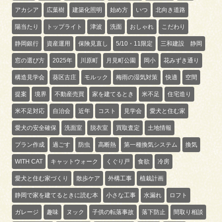
アカシア
広葉樹
建築化照明
始め方
いつ
北向き道路
陽当たり
トップライト
津波
洗面
おしゃれ
こだわり
静岡銀行
資産運用
保険見直し
5/10・11限定
三和建設 静岡
窓の選び方
2025年
川原町
月見町公園
岡小
花みずき通り
構造見学会
葵区古庄
モルック
梅雨の湿気対策
快適
空間
提案
境界
不動産売買
家を建てるとき
米不足
住宅造り
米不足対応
自治会
近年
コスト
見学会
愛犬と住む家
愛犬の安全確保
洗面室
脱衣室
買取査定
土地情報
プラン作成
過ごす
防虫
高断熱
第一種換気システム
換気
WITH CAT
キャットウォーク
くぐり戸
食欲
冷房
愛犬と住む家づくり
散歩ケア
外構工事
植栽計画
静岡で家を建てるときに読む本
小さな工事
水漏れ
ロフト
ガレージ
趣味
ヌック
子供の転落事故
落下防止
間取り相談