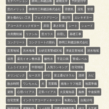
モチベーション
静岡三和建設株
建物見学
予約受付中
窓のメリット
静岡市三和建設株式会社
雰囲気
湿気
管理
家を傷めない工夫
フェイクグリーン
選び方
エレキギター
アコースティックギター
原宿
暑さ対策
シート
シェード
冷房費削減
リクシル
窓ガラス
目隠し
基礎工事
コンクリート
コンクリートの割れ
静岡三和建設株式会社
災害地域
洪水地域
土砂災害警戒区域
津波災害地域
浸水地域
採用
還元イオン整水器
酸性水
手足口病
警戒レベル
くふうイエタテ
中部地区
人気ランキング
住宅情報
オリンピック
セーヌ川
パリ
富士通ゼネラル
清掃
カビ
散歩時間
ワンちゃん
犬
営業職
南海トラフ地震
地震準備
避難
心理バイアス
正常バイアス
火災報知器
義務
中途採用
住宅営業
インテリアコーディネーター
転勤なし
台風10号
秋雨前線
避難勧告
コメ金額
消費者物価指数
縁日
十五夜