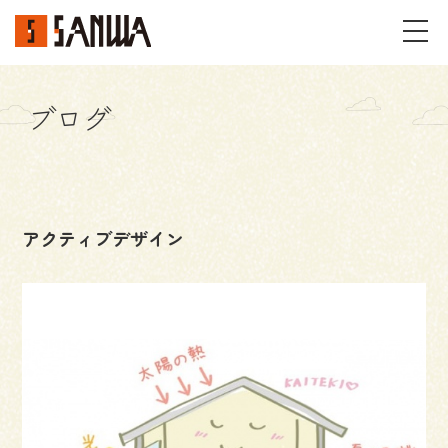
ブログ
イベント・見学会
不動産情報
アクティブデザイン
事例
施工事例
パーツギャラリー
お客様の声
私たちのこと