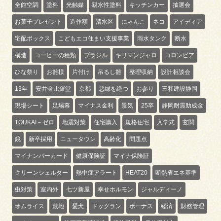
全館空調
塗料
光触媒
親水性塗料
キッチンカー
抽選会
お菓子プレゼント
造作額
清水区
にゃんこ
ネコ
アイディア
宅配ボックス
こどもエコ住まい支援事業
雨水タンク
断水
構造
コーヒーの種類
ブラジル
キリマンジャロ
コロンビア
ひな祭り
お雛様
片付け
吊るし雛
整理収納
設計相談会
13年
安井金比羅堂
京都
悪縁を絶つ
お参り
三和建設静岡
現場シート
足場幕
マイナス金利
景気
25卒
静岡耐震助成金
TOUKAI－ゼロ
地震対策
住宅購入
規格住宅
入学式
玄関
鏡
新卒採用
ニュータウン
高齢化
問題点
マイナンバーカード
健康保険証
マイナ保険証
クリーンシェルター
熱中症アラート
HEAT20
断熱省エネ基準
虫対策
室内外
七ツ新屋
幸せホルモン
ジャルディーノ
オムライス
敷地
愛犬
ドッグラン
ボーナス
経済
財務管理