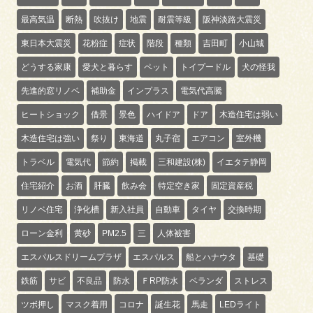
最高気温
断熱
吹抜け
地震
耐震等級
阪神淡路大震災
東日本大震災
花粉症
症状
階段
種類
吉田町
小山城
どうする家康
愛犬と暮らす
ペット
トイプードル
犬の怪我
先進的窓リノベ
補助金
インプラス
電気代高騰
ヒートショック
借景
景色
ハイドア
ドア
木造住宅は弱い
木造住宅は強い
祭り
東海道
丸子宿
エアコン
室外機
トラベル
電気代
節約
掲載
三和建設(株)
イエタテ静岡
住宅紹介
お酒
肝臓
飲み会
特定空き家
固定資産税
リノベ住宅
浄化槽
新入社員
自動車
タイヤ
交換時期
ローン金利
黄砂
PM2.5
三
人体被害
エスパルスドリームプラザ
エスパルス
船とハナウタ
基礎
鉄筋
サビ
不良品
防水
ＦRP防水
ベランダ
ストレス
ツボ押し
マスク着用
コロナ
誕生花
馬走
LEDライト