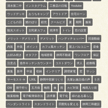
清水第二中
インスタグラム
工務店の日報
Youtube
ウッドデッキ
おうちキャンプ
アウトドア
住宅ローン
こどもの日
鯉のぼり
鎧兜
クールビズ
夏
期間
服装
観光スポット
古民家カフェ
焼津市
トイレ
窓の設置
メリット・デメリット
デメリット
ハンディチョッパー
回遊動線
内装
外装
ポイント
カフェ風キッチン
屋上バルコニー
昼食
お好み焼き
オタフク
地域密着
静岡不動産
ワンフロア
保証
注意点
造作キッチンカウンター
コストダウン
求人
総務職
募集
新卒
中途
収納
インテリア
調理家電
窓
サッシ
サーモスⅡ-Ｈ
LIXIL
静岡中部家づくり
先輩お施主様の声
５月
GW
潮干狩り
五月病
梅雨
傘
雨
カビ対策
梅雨入り前
観葉植物
電子帳簿保存法
請求書
電子化
緑のある暮らし
ペンダントライト
スタンドライト
雰囲気を変える
静岡三和建設