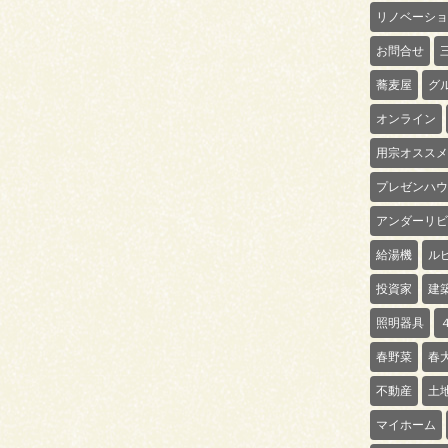
リノベーショ
お問合せ
蕎麦屋
グ
オンライン
用宗オススメ
プレゼンハウ
アンダーリビ
給湯機
ル
投資家
建
照明器具
春野菜
春
不動産
土
マイホーム