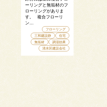
ーリングと無垢材のフ
ローリングがありま
す。 複合フローリ
ン…
フローリング
三和建設静
住宅
無垢材
調湿効果
清水区建設会社