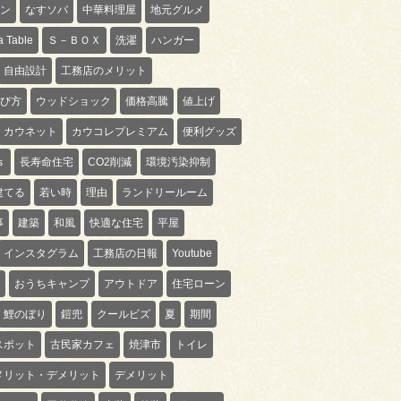
ン
なすソバ
中華料理屋
地元グルメ
 Table
Ｓ－ＢＯＸ
洗濯
ハンガー
自由設計
工務店のメリット
び方
ウッドショック
価格高騰
値上げ
カウネット
カウコレプレミアム
便利グッズ
ｓ
長寿命住宅
CO2削減
環境汚染抑制
建てる
若い時
理由
ランドリールーム
事
建築
和風
快適な住宅
平屋
インスタグラム
工務店の日報
Youtube
おうちキャンプ
アウトドア
住宅ローン
鯉のぼり
鎧兜
クールビズ
夏
期間
スポット
古民家カフェ
焼津市
トイレ
メリット・デメリット
デメリット