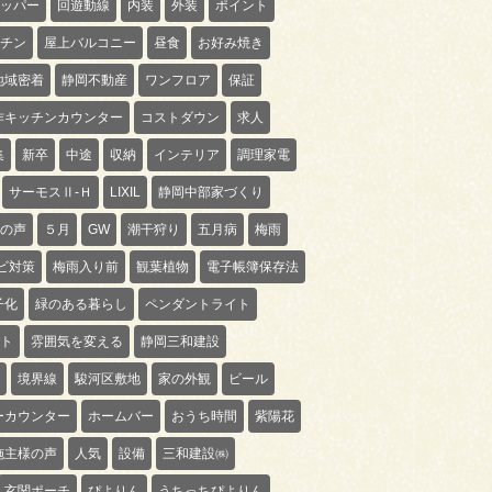
ッパー
回遊動線
内装
外装
ポイント
チン
屋上バルコニー
昼食
お好み焼き
地域密着
静岡不動産
ワンフロア
保証
作キッチンカウンター
コストダウン
求人
集
新卒
中途
収納
インテリア
調理家電
サーモスⅡ-Ｈ
LIXIL
静岡中部家づくり
の声
５月
GW
潮干狩り
五月病
梅雨
ビ対策
梅雨入り前
観葉植物
電子帳簿保存法
子化
緑のある暮らし
ペンダントライト
ト
雰囲気を変える
静岡三和建設
境界線
駿河区敷地
家の外観
ビール
ーカウンター
ホームバー
おうち時間
紫陽花
施主様の声
人気
設備
三和建設㈱
玄関ポーチ
ぴよりん
うちっちぴよりん