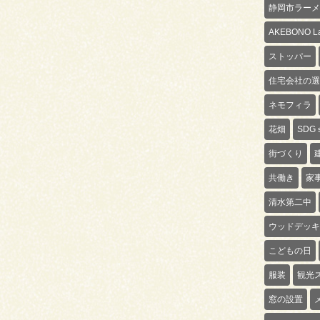
静岡市ラーメ
AKEBONO La
ストッパー
住宅会社の選
ネモフィラ
花畑
SDG
街づくり
共働き
家
清水第二中
ウッドデッキ
こどもの日
服装
観光
窓の設置