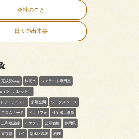
会社のこと
日々の出来事
覧
完成見学会
静岡市
ジェラート専門屋
TTE（ラ パレット）
トリーテイスト
多層空間
ワークスペース
プロムナード
ドコリフォ
住宅施工事例
三和建設静
イエタテ
公示価格
静岡県
東京都
１位
清水区馬走
料理