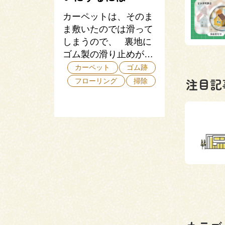
カーペットは、そのま
ま敷いたのでは滑って
しまうので、 裏地に
ゴム製の滑り止めが…
カーペット
ゴム跡
注目記
フローリング
掃除