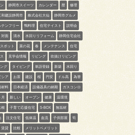
ン
静岡市スイーツ
カレンダー
暦
修理
三和建設静岡市
株式会社大仙
静岡市グルメ
ルテンフリー
鴨料理
住宅テイスト
説明会
対面
清水
水回りリフォーム
静岡住宅会社
スポット
菜の花
春
メンテナンス
住宅
ス
見学会情報
リビング
吹抜けリビング
ング
タイピング
単語登録
新築
水回り
ピシア
お茶
建設
桜
円安
ドル高
為替
築材料
日本経済
設備器具の納期
ガスコンロ
４月
新しい
オープン
健康
温環境
大根
子育て応援住宅
S-BOX
無垢材
地
注文住宅
低体温
血流
子供部屋
筍
賃貸
比較
メリットベメリット