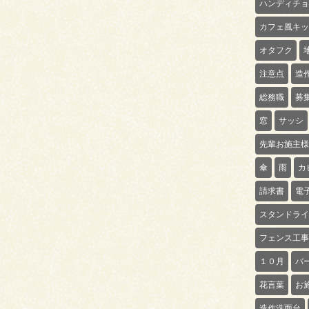
ハンディチョ
カフェ風キッ
オタフク
注意点
造
総務職
募
窓
サッシ
先輩お施主様
傘
雨
カ
請求書
電
スタンドライ
フェンス工事
１０月
バ
花言葉
お
造作洗面台