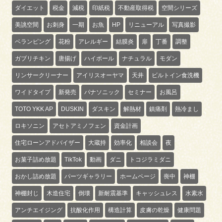
ダイエット
税金
減税
印紙税
不動産取得税
空間シリーズ
美誂空間
お刺身
一期
お魚
HP
リニューアル
写真撮影
ベランピング
花粉
アレルギー
結膜炎
扉
丁番
調整
ガブリチキン
唐揚げ
ハイボール
ナチュラル
モダン
リンサークリーナー
アイリスオーヤマ
天井
ビルトイン食洗機
ワイドタイプ
新発売
パナソニック
セミナー
お風呂
TOTO YKK AP
DUSKIN
ダスキン
解熱材
鎮痛剤
熱冷まし
ロキソニン
アセトアミノフェン
資金計画
住宅ローンアドバイザー
大蔵持
効率化
相談会
夜
お菓子詰め放題
TikTok
動画
ダニ
トコジラミダニ
おかし詰め放題
パーツギャラリー
ホームページ
喪中
神棚
神棚封じ
木造住宅
倒壊
新耐震基準
キャッシュレス
水素水
アンチエイジング
抗酸化作用
構造計算
皮膚の乾燥
健康問題