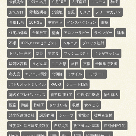
最低賃金
中秋の名月
９月10日
入江南町
コスモス
秋桜
おでかけ
現地説明会
分譲地
台風
リスク
フリーマガジン
台風15号
10月3日
中古住宅
インスペクション
瑕疵
住宅の構造
台風被害
精油
アロマセラピー
ラベンダー
睡眠
不眠
IFPAアロマセラピスト
ヘルニア
ブロック注射
トリガー注射
防災
非常食
マッシュポテト
じゃがマッシュ
駿河区高松
うどん屋
こころ彩
旅行
支援
全国旅行支援
冬支度
エアコン掃除
北朝鮮
ミサイル
Ｊアラート
パトリオットミサイル
PAC-3
ショート動画
瀬名Ｃプレゼンハウス
新卒採用終了
中途採用継続
物件購入
匠宿
陶芸
竹細工
さつまいも
収穫
食べごろ
清水区建設会社
調湿作用
シャープ
蓄電池
被災者支援
被災者生活再建支援制度
自然災害
改正省エネ基準
長期優良住宅
UA値
シロアリ駆除
消毒
臭い
転職
転職情報サイト