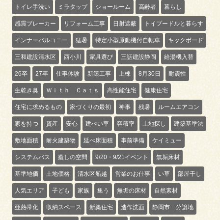
トイレ手洗い
ミラタップ
ショールーム
高齢者
暮らし
感震ブレーカー
リフォーム工事
日射遮蔽
トイプードルと暮らす
インナーバルコニー
猛暑
特定小型原動機付自転車
キックボード
三和建設清水区
西小川
家具選び
三話建設静岡
給湯機入替
26卒
27卒
仕事体験
新築工事
上棟
8月30日
耐震性
生乾き臭
Ｗｉｔｈ Ｃａｔｓ
高性能住宅
健康住宅
住宅に求めるもの
家づくりの最初
神事
残暑
ルームエアコン
家を持つ
資産
安心
建ぺい率
容積率
土地探し
建築基準法
敷地面積
耐火建築物
延べ床面積
事前準備
ケイミュー
システムバス
癒しの空間
9/20・9/21イベント
無垢床材
基準地価
土地価格
清水区船越
営業のお仕事
い草
部屋干し
人気エリア
子ども
家族
集う
無垢の床材
自然素材
亜熱帯化
収納スペース
新築住宅
造作洗面
静岡市 分譲地