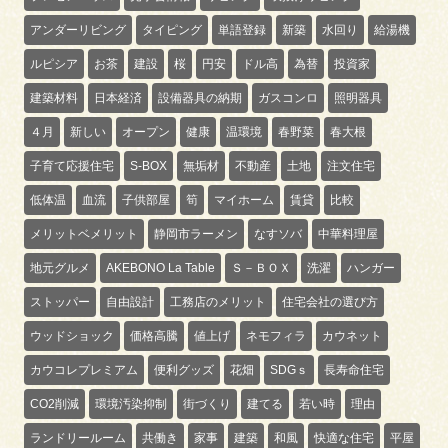
アンダーリビング
タイピング
単語登録
新築
水回り
給湯機
ルピシア
お茶
建設
桜
円安
ドル高
為替
投資家
建築材料
日本経済
設備器具の納期
ガスコンロ
照明器具
４月
新しい
オープン
健康
温環境
春野菜
春大根
子育て応援住宅
S-BOX
無垢材
不動産
土地
注文住宅
低体温
血流
子供部屋
筍
マイホーム
賃貸
比較
メリットベメリット
静岡市ラーメン
なすソバ
中華料理屋
地元グルメ
AKEBONO La Table
Ｓ－ＢＯＸ
洗濯
ハンガー
ストッパー
自由設計
工務店のメリット
住宅会社の選び方
ウッドショック
価格高騰
値上げ
ネモフィラ
カウネット
カウコレプレミアム
便利グッズ
花畑
SDGｓ
長寿命住宅
CO2削減
環境汚染抑制
街づくり
建てる
若い時
理由
ランドリールーム
共働き
家事
建築
和風
快適な住宅
平屋