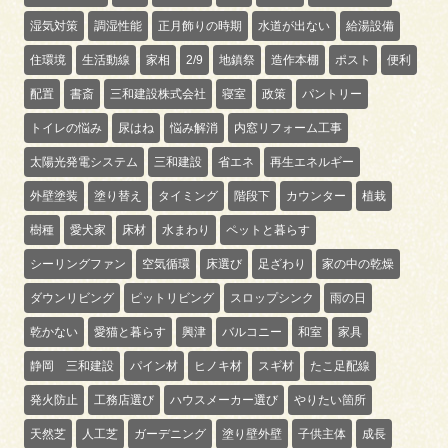
湿気対策
調湿性能
正月飾りの時期
水道が出ない
給湯設備
住環境
生活動線
家相
2/9
地鎮祭
造作本棚
ポスト
便利
配置
書斎
三和建設株式会社
寝室
政策
パントリー
トイレの悩み
尿はね
悩み解消
内窓リフォーム工事
太陽光発電システム
三和建設
省エネ
再生エネルギー
外壁塗装
塗り替え
タイミング
階段下
カウンター
植栽
樹種
愛犬家
床材
水まわり
ペットと暮らす
シーリングファン
空気循環
床選び
足ざわり
家の中の乾燥
ダウンリビング
ピットリビング
スロップシンク
雨の日
乾かない
愛猫と暮らす
興津
バルコニー
和室
家具
静岡 三和建設
パイン材
ヒノキ材
スギ材
たこ足配線
発火防止
工務店選び
ハウスメーカー選び
やりたい箇所
天然芝
人工芝
ガーデニング
塗り壁外壁
子供主体
成長