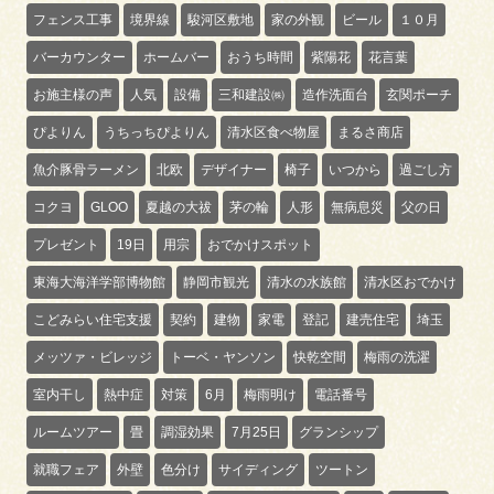
フェンス工事
境界線
駿河区敷地
家の外観
ビール
１０月
バーカウンター
ホームバー
おうち時間
紫陽花
花言葉
お施主様の声
人気
設備
三和建設㈱
造作洗面台
玄関ポーチ
ぴよりん
うちっちぴよりん
清水区食べ物屋
まるさ商店
魚介豚骨ラーメン
北欧
デザイナー
椅子
いつから
過ごし方
コクヨ
GLOO
夏越の大祓
茅の輪
人形
無病息災
父の日
プレゼント
19日
用宗
おでかけスポット
東海大海洋学部博物館
静岡市観光
清水の水族館
清水区おでかけ
こどみらい住宅支援
契約
建物
家電
登記
建売住宅
埼玉
メッツァ・ビレッジ
トーベ・ヤンソン
快乾空間
梅雨の洗濯
室内干し
熱中症
対策
6月
梅雨明け
電話番号
ルームツアー
畳
調湿効果
7月25日
グランシップ
就職フェア
外壁
色分け
サイディング
ツートン