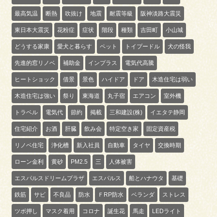
最高気温
断熱
吹抜け
地震
耐震等級
阪神淡路大震災
東日本大震災
花粉症
症状
階段
種類
吉田町
小山城
どうする家康
愛犬と暮らす
ペット
トイプードル
犬の怪我
先進的窓リノベ
補助金
インプラス
電気代高騰
ヒートショック
借景
景色
ハイドア
ドア
木造住宅は弱い
木造住宅は強い
祭り
東海道
丸子宿
エアコン
室外機
トラベル
電気代
節約
掲載
三和建設(株)
イエタテ静岡
住宅紹介
お酒
肝臓
飲み会
特定空き家
固定資産税
リノベ住宅
浄化槽
新入社員
自動車
タイヤ
交換時期
ローン金利
黄砂
PM2.5
三
人体被害
エスパルスドリームプラザ
エスパルス
船とハナウタ
基礎
鉄筋
サビ
不良品
防水
ＦRP防水
ベランダ
ストレス
ツボ押し
マスク着用
コロナ
誕生花
馬走
LEDライト