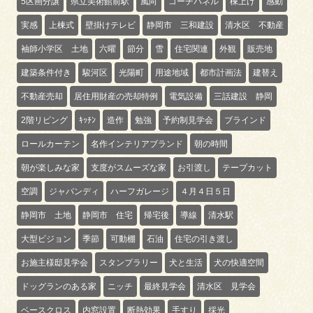
5区画分譲
県立美術館前駅
風向
コーチパネル
棟上げ
感動
実感
上棟式
壁掛けテレビ
静岡市 三和建設
清水区 不動産
袖師小学区 土地
六曜
節分
雪
住宅関連
外観
販売地
建築条件付き
駿河区
光陽町
用途地域
都市計画法
建替え
不動産売却
居住用財産の売却特例
電気設備
三話建設 静岡
2階リビング
ｷｯﾁﾝ
造作
勉強
予約制見学会
ブラインド
ロールカーテン
名作インテリアブランド
朝の時間
朝が楽しみな家
支度がスムーズな家
お引渡し
テープカット
空調
ジャパンディ
ハーフガレージ
４月４日５日
静岡市 土地
静岡市 住宅
帰宅後
導線
清水駅
大型ビジョン
季節
可動棚
石油
住宅の引き渡し
お施主様邸見学会
スタンプラリー
犬と生活
犬の快適空間
ドッグランのある家
ニッチ
最終見学会
清水区 見学会
ベースクロス
内窓設置
断熱効果
手すり
採光