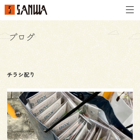
ブログ
イベント・見学会
不動産情報
チラシ配り
事例
施工事例
パーツギャラリー
お客様の声
私たちのこと