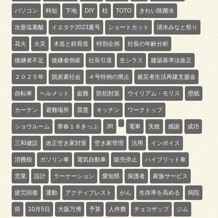
パソコン
時短
下地
DIY
柱
TOTO
きれい除菌水
次亜塩素酸
イエタテ2023夏号
ショートカット
清水みなと祭り
花火
火災
木造と鉄骨造
特別企画
社長の年齢分析
後継者不足
後継者倒産
社長引退
生シラス
建築基準法改正
２０２５年
脱炭素社会
４号特例の廃止
被災者生活再建支援金
自転車
ヘルメット
盗難
防犯対策
ウイリアム・モリス
壁紙
カーテン
避難場所
震度
キッチン
ワークトップ
ショウルーム
青春１８きっぷ
JR
電車
失敗
感謝
成功
三和健設
改正空き家対策
空き家管理
活用
インボイス
消費税
ガソリン車
電気自動車
販売停止
ハイブリット車
営業
設計
ラーケーション
愛知県
保護者
家族サービス
疲労回復
運動
アクティブレスト
がん
生存率を高める
病院
癌
10月5日
大阪万博
予算
人件費
チョコザップ
ジム