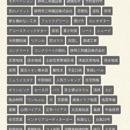
モチベーション
静岡三和建設株
建物見学
予約受付中
窓のメリット
静岡市三和建設株式会社
雰囲気
湿気
管理
家を傷めない工夫
フェイクグリーン
選び方
エレキギター
アコースティックギター
原宿
暑さ対策
シート
シェード
冷房費削減
リクシル
窓ガラス
目隠し
基礎工事
コンクリート
コンクリートの割れ
静岡三和建設株式会社
災害地域
洪水地域
土砂災害警戒区域
津波災害地域
浸水地域
採用
還元イオン整水器
酸性水
手足口病
警戒レベル
くふうイエタテ
中部地区
人気ランキング
住宅情報
オリンピック
セーヌ川
パリ
富士通ゼネラル
清掃
カビ
散歩時間
ワンちゃん
犬
営業職
南海トラフ地震
地震準備
避難
心理バイアス
正常バイアス
火災報知器
義務
中途採用
住宅営業
インテリアコーディネーター
転勤なし
台風10号
秋雨前線
避難勧告
コメ金額
消費者物価指数
縁日
十五夜