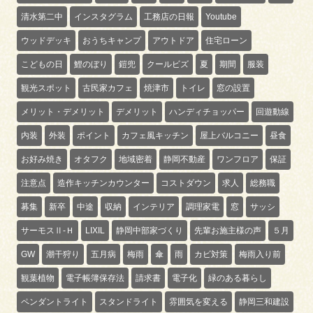
清水第二中
インスタグラム
工務店の日報
Youtube
ウッドデッキ
おうちキャンプ
アウトドア
住宅ローン
こどもの日
鯉のぼり
鎧兜
クールビズ
夏
期間
服装
観光スポット
古民家カフェ
焼津市
トイレ
窓の設置
メリット・デメリット
デメリット
ハンディチョッパー
回遊動線
内装
外装
ポイント
カフェ風キッチン
屋上バルコニー
昼食
お好み焼き
オタフク
地域密着
静岡不動産
ワンフロア
保証
注意点
造作キッチンカウンター
コストダウン
求人
総務職
募集
新卒
中途
収納
インテリア
調理家電
窓
サッシ
サーモスⅡ-Ｈ
LIXIL
静岡中部家づくり
先輩お施主様の声
５月
GW
潮干狩り
五月病
梅雨
傘
雨
カビ対策
梅雨入り前
観葉植物
電子帳簿保存法
請求書
電子化
緑のある暮らし
ペンダントライト
スタンドライト
雰囲気を変える
静岡三和建設