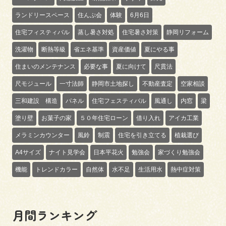
ランドリースペース
住んぷ会
体験
6月6日
住宅フィスティバル
蒸し暑さ対処
住宅暑さ対策
静岡リフォーム
洗濯物
断熱等級
省エネ基準
資産価値
夏にやる事
住まいのメンテナンス
必要な事
夏に向けて
尺貫法
尺モジュール
一寸法師
静岡市土地探し
不動産査定
空家相談
三和建設 構造
パネル
住宅フェスティバル
風通し
内窓
梁
塗り壁
お菓子の家
５０年住宅ローン
借り入れ
アイカ工業
メラミンカウンター
風鈴
制震
住宅を引き立てる
植栽選び
A4サイズ
ナイト見学会
日本平花火
勉強会
家づくり勉強会
機能
トレンドカラー
自然体
水不足
生活用水
熱中症対策
月間ランキング