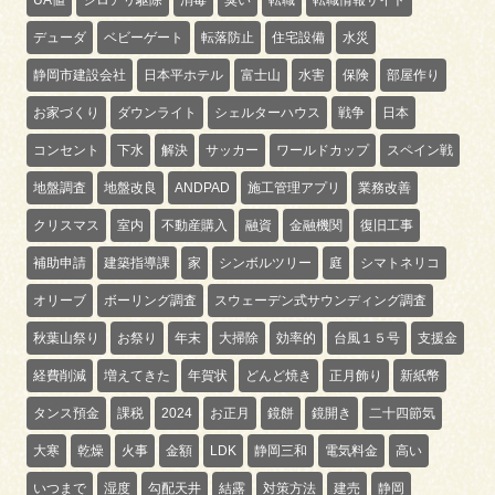
デューダ
ベビーゲート
転落防止
住宅設備
水災
静岡市建設会社
日本平ホテル
富士山
水害
保険
部屋作り
お家づくり
ダウンライト
シェルターハウス
戦争
日本
コンセント
下水
解決
サッカー
ワールドカップ
スペイン戦
地盤調査
地盤改良
ANDPAD
施工管理アプリ
業務改善
クリスマス
室内
不動産購入
融資
金融機関
復旧工事
補助申請
建築指導課
家
シンボルツリー
庭
シマトネリコ
オリーブ
ボーリング調査
スウェーデン式サウンディング調査
秋葉山祭り
お祭り
年末
大掃除
効率的
台風１５号
支援金
経費削減
増えてきた
年賀状
どんど焼き
正月飾り
新紙幣
タンス預金
課税
2024
お正月
鏡餅
鏡開き
二十四節気
大寒
乾燥
火事
金額
LDK
静岡三和
電気料金
高い
いつまで
湿度
勾配天井
結露
対策方法
建売
静岡