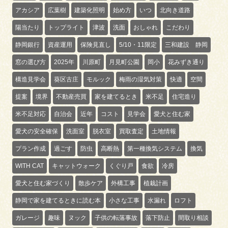
アカシア
広葉樹
建築化照明
始め方
いつ
北向き道路
陽当たり
トップライト
津波
洗面
おしゃれ
こだわり
静岡銀行
資産運用
保険見直し
5/10・11限定
三和建設 静岡
窓の選び方
2025年
川原町
月見町公園
岡小
花みずき通り
構造見学会
葵区古庄
モルック
梅雨の湿気対策
快適
空間
提案
境界
不動産売買
家を建てるとき
米不足
住宅造り
米不足対応
自治会
近年
コスト
見学会
愛犬と住む家
愛犬の安全確保
洗面室
脱衣室
買取査定
土地情報
プラン作成
過ごす
防虫
高断熱
第一種換気システム
換気
WITH CAT
キャットウォーク
くぐり戸
食欲
冷房
愛犬と住む家づくり
散歩ケア
外構工事
植栽計画
静岡で家を建てるときに読む本
小さな工事
水漏れ
ロフト
ガレージ
趣味
ヌック
子供の転落事故
落下防止
間取り相談