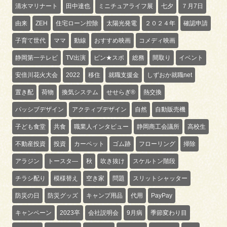
清水マリナート
田中達也
ミニチュアライフ展
七夕
７月7日
由来
ZEH
住宅ローン控除
太陽光発電
２０２４年
確認申請
子育て世代
ママ
動線
おすすめ映画
コメディ映画
静岡第一テレビ
TV出演
ピン★スポ
総務
間取り
イベント
安倍川花火大会
2022
移住
就職支援金
しずおか就職net
置き配
荷物
換気システム
せせらぎ®
熱交換
パッシブデザイン
アクティブデザイン
自然
自動販売機
子ども食堂
共食
職業人インタビュー
静岡商工会議所
高校生
不動産投資
投資
カーペット
ゴム跡
フローリング
掃除
アラジン
トースタ―
秋
吹き抜け
スケルトン階段
チラシ配り
模様替え
空き家
問題
スリットシャッター
防災の日
防災グッズ
キャンプ用品
代用
PayPay
キャンペーン
2023卒
会社説明会
9月病
季節変わり目