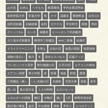
お月見
お供え
へそもち
耐震補強
学内企業説明会
英和学院大学
常葉大学
熊
クマ
温暖化
郵便料金
10月1日
自民党総裁
石破総裁
金利
ガクチカ
学生時代
面接
用語
グミッツｴル
カンロ
床暖房
ヒートポンプ式床暖房
ガス温水式床暖房
静岡市三和建設
webご祝儀
結婚式
ドライクリーニング
衣替え
文化の日
地震の死因
地震保険
保険の支払い
魅力
冬
清水エスパルス
応援グッズ
プレゼンハウス見学
勤労感謝の日
11月23日
エアコンの寿命
エアコン清掃
寒さ対策
床
部屋
強盗
防犯
護身
三和建設（株）
いい夫婦の日
夫婦岩
天照大神
高校
見学
思い出
夜の見学会
１人の時間
心のリセット
エネルギーの回復
晦日
大晦日
違い
1月
静岡市清水区
風呂場の事故
血圧
中山美穂
簡単
手作り
エコカラット