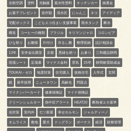
全館空調
塗料
光触媒
親水性塗料
キッチンカー
抽選会
お菓子プレゼント
造作額
清水区
にゃんこ
ネコ
アイディア
宅配ボックス
こどもエコ住まい支援事業
雨水タンク
断水
構造
コーヒーの種類
ブラジル
キリマンジャロ
コロンビア
ひな祭り
お雛様
片付け
吊るし雛
整理収納
設計相談会
13年
安井金比羅堂
京都
悪縁を絶つ
お参り
三和建設静岡
現場シート
足場幕
マイナス金利
景気
25卒
静岡耐震助成金
TOUKAI－ゼロ
地震対策
住宅購入
規格住宅
入学式
玄関
鏡
新卒採用
ニュータウン
高齢化
問題点
マイナンバーカード
健康保険証
マイナ保険証
クリーンシェルター
熱中症アラート
HEAT20
断熱省エネ基準
虫対策
室内外
七ツ新屋
幸せホルモン
ジャルディーノ
オムライス
敷地
愛犬
ドッグラン
ボーナス
経済
財務管理