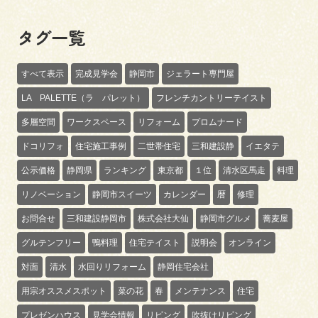
タグ一覧
すべて表示
完成見学会
静岡市
ジェラート専門屋
LA PALETTE（ラ パレット）
フレンチカントリーテイスト
多層空間
ワークスペース
リフォーム
プロムナード
ドコリフォ
住宅施工事例
二世帯住宅
三和建設静
イエタテ
公示価格
静岡県
ランキング
東京都
１位
清水区馬走
料理
リノベーション
静岡市スイーツ
カレンダー
暦
修理
お問合せ
三和建設静岡市
株式会社大仙
静岡市グルメ
蕎麦屋
グルテンフリー
鴨料理
住宅テイスト
説明会
オンライン
対面
清水
水回りリフォーム
静岡住宅会社
用宗オススメスポット
菜の花
春
メンテナンス
住宅
プレゼンハウス
見学会情報
リビング
吹抜けリビング