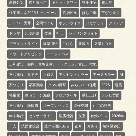
新規分譲
猫と暮らす
キャットタワー
狭小住宅
狭土地
住宅省エネ2025キャンペーン
高層ビル
はしご車
下がり天井
ルーバー天井
空間づくり
ホテルライク
いえづくり
アイデア
ドラマ
北側斜線
改修
軒天
シーリングライト
ブラケットライト
建築用語
こけら
几帳面
２階ＬＤＫ
アウトドアリビング
ユニットバス
三和建設 静岡、無垢床材、ドックラン、古庄、敷地
三和建設 見学会
クロス
アクセントカラー
アースカラー
AI
家づくり
家事動線
クマの目撃
みらいエコ住宅
2026
耐震
軽量化
住宅ローン減税
フロアタイル
壁仕上げ
テレビ背面
三和建設 静岡市
オープンハウス
造作空間
住宅の歴史
年末年始
センサーライト
暖房機器
災害
有効ｽﾍﾟｰｽ
2026年
干支
洗面化粧台
造作洗面化粧台
正月
お飾り
駿河区谷田