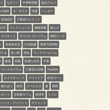
ン
なすソバ
中華料理屋
地元グルメ
 Table
Ｓ－ＢＯＸ
洗濯
ハンガー
自由設計
工務店のメリット
び方
ウッドショック
価格高騰
値上げ
カウネット
カウコレプレミアム
便利グッズ
ｓ
長寿命住宅
CO2削減
環境汚染抑制
建てる
若い時
理由
ランドリールーム
事
建築
和風
快適な住宅
平屋
インスタグラム
工務店の日報
Youtube
おうちキャンプ
アウトドア
住宅ローン
鯉のぼり
鎧兜
クールビズ
夏
期間
スポット
古民家カフェ
焼津市
トイレ
メリット・デメリット
デメリット