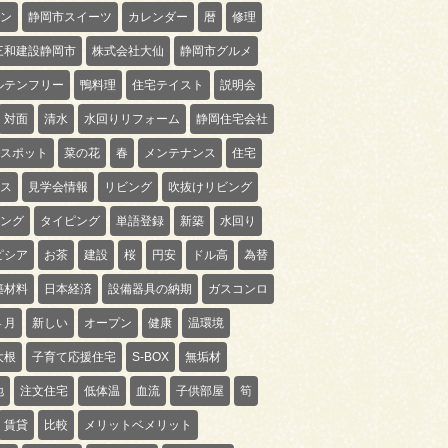
ン
静岡市スイーツ
カレンダー
暦
修理
三和建設静岡市
株式会社大仙
静岡市グルメ
ルテンフリー
鴨料理
住宅テイスト
説明会
対面
清水
水回りリフォーム
静岡住宅会社
スポット
菜の花
春
メンテナンス
住宅
ス
見学会情報
リビング
吹抜けリビング
ング
タイピング
単語登録
新築
水回り
ピシア
お茶
建設
桜
円安
ドル高
為替
築材料
日本経済
設備器具の納期
ガスコンロ
４月
新しい
オープン
健康
温環境
大根
子育て応援住宅
S-BOX
無垢材
地
注文住宅
低体温
血流
子供部屋
筍
賃貸
比較
メリットベメリット