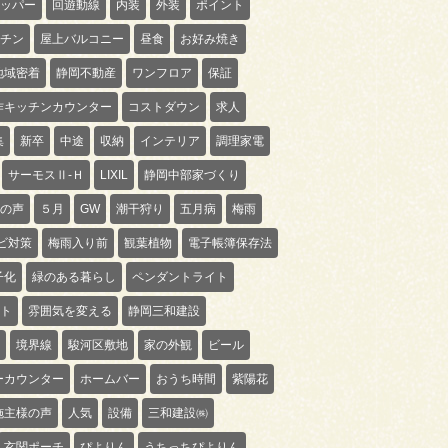
ッパー
回遊動線
内装
外装
ポイント
チン
屋上バルコニー
昼食
お好み焼き
地域密着
静岡不動産
ワンフロア
保証
作キッチンカウンター
コストダウン
求人
集
新卒
中途
収納
インテリア
調理家電
サーモスⅡ-Ｈ
LIXIL
静岡中部家づくり
の声
５月
GW
潮干狩り
五月病
梅雨
ビ対策
梅雨入り前
観葉植物
電子帳簿保存法
子化
緑のある暮らし
ペンダントライト
ト
雰囲気を変える
静岡三和建設
境界線
駿河区敷地
家の外観
ビール
ーカウンター
ホームバー
おうち時間
紫陽花
施主様の声
人気
設備
三和建設㈱
玄関ポーチ
ぴよりん
うちっちぴよりん