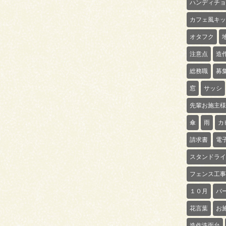
ハンディチョ
カフェ風キッ
オタフク
注意点
造
総務職
募
窓
サッシ
先輩お施主様
傘
雨
カ
請求書
電
スタンドライ
フェンス工事
１０月
バ
花言葉
お
造作洗面台