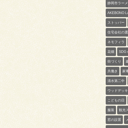
静岡市ラーメ
AKEBONO La
ストッパー
住宅会社の選
ネモフィラ
花畑
SDG
街づくり
共働き
家
清水第二中
ウッドデッキ
こどもの日
服装
観光
窓の設置