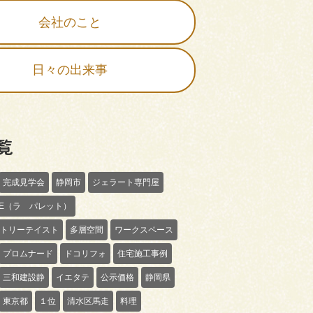
会社のこと
日々の出来事
覧
完成見学会
静岡市
ジェラート専門屋
TTE（ラ パレット）
トリーテイスト
多層空間
ワークスペース
プロムナード
ドコリフォ
住宅施工事例
三和建設静
イエタテ
公示価格
静岡県
東京都
１位
清水区馬走
料理