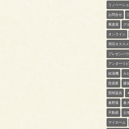
リノベーショ
お問合せ
蕎麦屋
グ
オンライン
用宗オススメ
プレゼンハウ
アンダーリビ
給湯機
ル
投資家
建
照明器具
春野菜
春
不動産
土
マイホーム