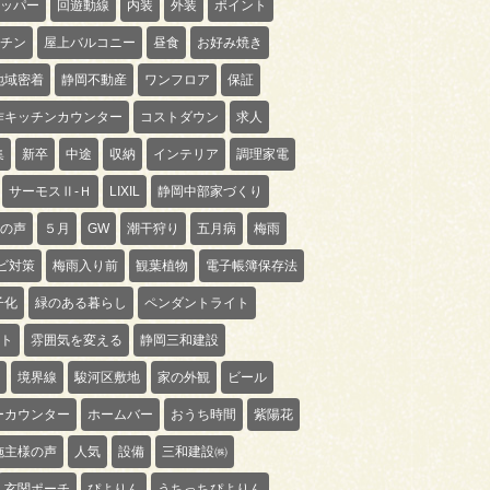
ッパー
回遊動線
内装
外装
ポイント
チン
屋上バルコニー
昼食
お好み焼き
地域密着
静岡不動産
ワンフロア
保証
作キッチンカウンター
コストダウン
求人
集
新卒
中途
収納
インテリア
調理家電
サーモスⅡ-Ｈ
LIXIL
静岡中部家づくり
の声
５月
GW
潮干狩り
五月病
梅雨
ビ対策
梅雨入り前
観葉植物
電子帳簿保存法
子化
緑のある暮らし
ペンダントライト
ト
雰囲気を変える
静岡三和建設
境界線
駿河区敷地
家の外観
ビール
ーカウンター
ホームバー
おうち時間
紫陽花
施主様の声
人気
設備
三和建設㈱
玄関ポーチ
ぴよりん
うちっちぴよりん