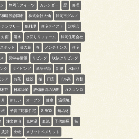
ン
静岡市スイーツ
カレンダー
暦
修理
三和建設静岡市
株式会社大仙
静岡市グルメ
ルテンフリー
鴨料理
住宅テイスト
説明会
対面
清水
水回りリフォーム
静岡住宅会社
スポット
菜の花
春
メンテナンス
住宅
ス
見学会情報
リビング
吹抜けリビング
ング
タイピング
単語登録
新築
水回り
ピシア
お茶
建設
桜
円安
ドル高
為替
築材料
日本経済
設備器具の納期
ガスコンロ
４月
新しい
オープン
健康
温環境
大根
子育て応援住宅
S-BOX
無垢材
地
注文住宅
低体温
血流
子供部屋
筍
賃貸
比較
メリットベメリット