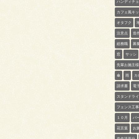
ハンディチョ
カフェ風キッ
オタフク
注意点
造
総務職
募
窓
サッシ
先輩お施主様
傘
雨
カ
請求書
電
スタンドライ
フェンス工事
１０月
バ
花言葉
お
造作洗面台