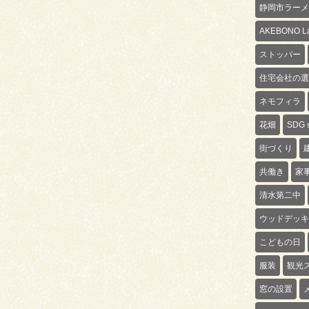
静岡市ラーメ
AKEBONO La
ストッパー
住宅会社の選
ネモフィラ
花畑
SDG
街づくり
共働き
家
清水第二中
ウッドデッキ
こどもの日
服装
観光
窓の設置