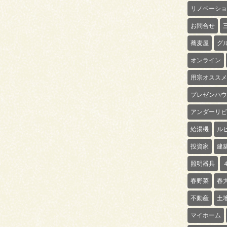
リノベーショ
お問合せ
蕎麦屋
グ
オンライン
用宗オススメ
プレゼンハウ
アンダーリビ
給湯機
ル
投資家
建
照明器具
春野菜
春
不動産
土
マイホーム