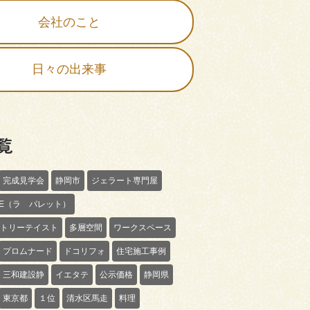
会社のこと
日々の出来事
覧
完成見学会
静岡市
ジェラート専門屋
TTE（ラ パレット）
トリーテイスト
多層空間
ワークスペース
プロムナード
ドコリフォ
住宅施工事例
三和建設静
イエタテ
公示価格
静岡県
東京都
１位
清水区馬走
料理