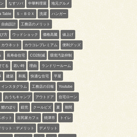
ン
なすソバ
中華料理屋
地元グルメ
 Table
Ｓ－ＢＯＸ
洗濯
ハンガー
自由設計
工務店のメリット
び方
ウッドショック
価格高騰
値上げ
カウネット
カウコレプレミアム
便利グッズ
ｓ
長寿命住宅
CO2削減
環境汚染抑制
建てる
若い時
理由
ランドリールーム
事
建築
和風
快適な住宅
平屋
インスタグラム
工務店の日報
Youtube
おうちキャンプ
アウトドア
住宅ローン
鯉のぼり
鎧兜
クールビズ
夏
期間
スポット
古民家カフェ
焼津市
トイレ
メリット・デメリット
デメリット