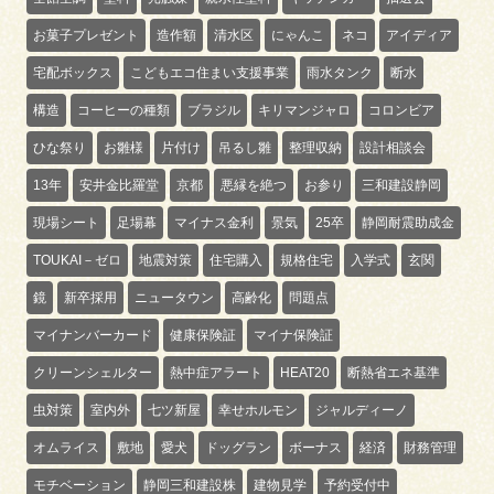
お菓子プレゼント
造作額
清水区
にゃんこ
ネコ
アイディア
宅配ボックス
こどもエコ住まい支援事業
雨水タンク
断水
構造
コーヒーの種類
ブラジル
キリマンジャロ
コロンビア
ひな祭り
お雛様
片付け
吊るし雛
整理収納
設計相談会
13年
安井金比羅堂
京都
悪縁を絶つ
お参り
三和建設静岡
現場シート
足場幕
マイナス金利
景気
25卒
静岡耐震助成金
TOUKAI－ゼロ
地震対策
住宅購入
規格住宅
入学式
玄関
鏡
新卒採用
ニュータウン
高齢化
問題点
マイナンバーカード
健康保険証
マイナ保険証
クリーンシェルター
熱中症アラート
HEAT20
断熱省エネ基準
虫対策
室内外
七ツ新屋
幸せホルモン
ジャルディーノ
オムライス
敷地
愛犬
ドッグラン
ボーナス
経済
財務管理
モチベーション
静岡三和建設株
建物見学
予約受付中