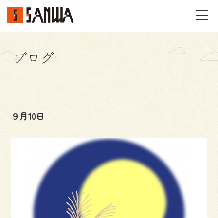
ブログ
イベント・見学会
不動産情報
９月10日
事例
施工事例
パーツギャラリー
お客様の声
私たちのこと