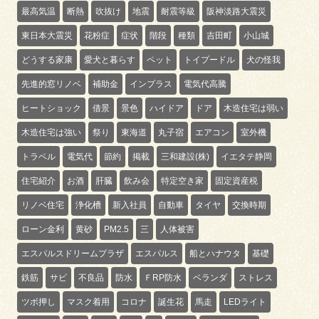
最高気温
断熱
吹抜け
地震
耐震等級
阪神淡路大震災
東日本大震災
花粉症
症状
階段
種類
吉田町
小山城
どうする家康
愛犬と暮らす
ペット
トイプードル
犬の怪我
先進的窓リノベ
補助金
インプラス
電気代高騰
ヒートショック
借景
景色
ハイドア
ドア
木造住宅は弱い
木造住宅は強い
祭り
東海道
丸子宿
エアコン
室外機
トラベル
電気代
節約
掲載
三和建設(株)
イエタテ静岡
住宅紹介
お酒
肝臓
飲み会
特定空き家
固定資産税
リノベ住宅
浄化槽
新入社員
自動車
タイヤ
交換時期
ローン金利
黄砂
PM2.5
三
人体被害
エスパルスドリームプラザ
エスパルス
船とハナウタ
基礎
鉄筋
サビ
不良品
防水
ＦRP防水
ベランダ
ストレス
ツボ押し
マスク着用
コロナ
誕生花
馬走
LEDライト