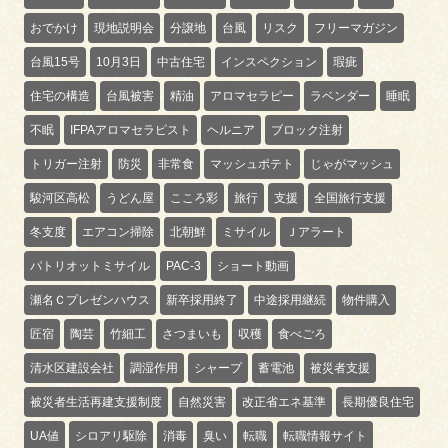
おでかけ
現地説明会
分譲地
台風
リスク
フリーマガジン
台風15号
10月3日
中古住宅
インスペクション
瑕疵
住宅の構造
台風被害
精油
アロマセラピー
ラベンダー
睡眠
不眠
IFPAアロマセラピスト
ヘルニア
ブロック注射
トリガー注射
防災
非常食
マッシュポテト
じゃがマッシュ
駿河区高松
うどん屋
こころ彩
旅行
支援
全国旅行支援
冬支度
エアコン掃除
北朝鮮
ミサイル
Ｊアラート
パトリオットミサイル
PAC-3
ショート動画
瀬名Ｃプレゼンハウス
新卒採用終了
中途採用継続
物件購入
匠宿
陶芸
竹細工
さつまいも
収穫
食べごろ
清水区建設会社
調湿作用
シャープ
蓄電池
被災者支援
被災者生活再建支援制度
自然災害
改正省エネ基準
長期優良住宅
UA値
シロアリ駆除
消毒
臭い
転職
転職情報サイト