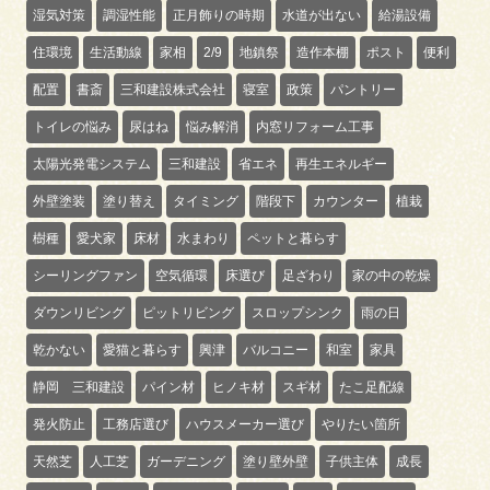
湿気対策
調湿性能
正月飾りの時期
水道が出ない
給湯設備
住環境
生活動線
家相
2/9
地鎮祭
造作本棚
ポスト
便利
配置
書斎
三和建設株式会社
寝室
政策
パントリー
トイレの悩み
尿はね
悩み解消
内窓リフォーム工事
太陽光発電システム
三和建設
省エネ
再生エネルギー
外壁塗装
塗り替え
タイミング
階段下
カウンター
植栽
樹種
愛犬家
床材
水まわり
ペットと暮らす
シーリングファン
空気循環
床選び
足ざわり
家の中の乾燥
ダウンリビング
ピットリビング
スロップシンク
雨の日
乾かない
愛猫と暮らす
興津
バルコニー
和室
家具
静岡 三和建設
パイン材
ヒノキ材
スギ材
たこ足配線
発火防止
工務店選び
ハウスメーカー選び
やりたい箇所
天然芝
人工芝
ガーデニング
塗り壁外壁
子供主体
成長