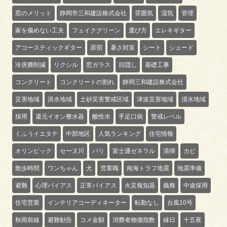
窓のメリット
静岡市三和建設株式会社
雰囲気
湿気
管理
家を傷めない工夫
フェイクグリーン
選び方
エレキギター
アコースティックギター
原宿
暑さ対策
シート
シェード
冷房費削減
リクシル
窓ガラス
目隠し
基礎工事
コンクリート
コンクリートの割れ
静岡三和建設株式会社
災害地域
洪水地域
土砂災害警戒区域
津波災害地域
浸水地域
採用
還元イオン整水器
酸性水
手足口病
警戒レベル
くふうイエタテ
中部地区
人気ランキング
住宅情報
オリンピック
セーヌ川
パリ
富士通ゼネラル
清掃
カビ
散歩時間
ワンちゃん
犬
営業職
南海トラフ地震
地震準備
避難
心理バイアス
正常バイアス
火災報知器
義務
中途採用
住宅営業
インテリアコーディネーター
転勤なし
台風10号
秋雨前線
避難勧告
コメ金額
消費者物価指数
縁日
十五夜