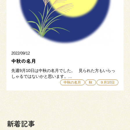
三和建設の強み
リフォーム
会社概要
採用情報
2022/09/12
中秋の名月
先週9月10日は中秋の名月でした。 見られた方もいらっ
しゃるではないかと思います。…
中秋の名月
秋
９月10日
054-365-3838
受付時間／平日9:00 - 18:00
土日9:00 - 16:00
新着記事