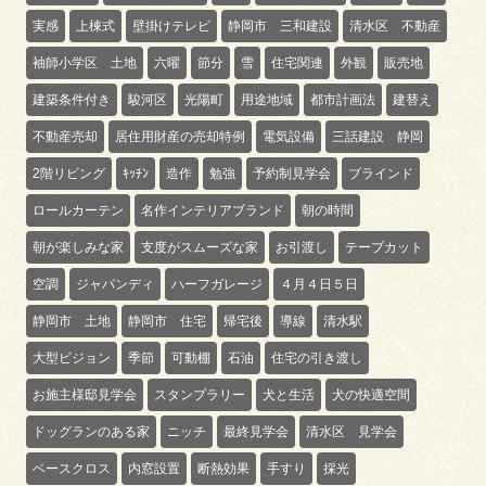
実感
上棟式
壁掛けテレビ
静岡市 三和建設
清水区 不動産
袖師小学区 土地
六曜
節分
雪
住宅関連
外観
販売地
建築条件付き
駿河区
光陽町
用途地域
都市計画法
建替え
不動産売却
居住用財産の売却特例
電気設備
三話建設 静岡
2階リビング
ｷｯﾁﾝ
造作
勉強
予約制見学会
ブラインド
ロールカーテン
名作インテリアブランド
朝の時間
朝が楽しみな家
支度がスムーズな家
お引渡し
テープカット
空調
ジャパンディ
ハーフガレージ
４月４日５日
静岡市 土地
静岡市 住宅
帰宅後
導線
清水駅
大型ビジョン
季節
可動棚
石油
住宅の引き渡し
お施主様邸見学会
スタンプラリー
犬と生活
犬の快適空間
ドッグランのある家
ニッチ
最終見学会
清水区 見学会
ベースクロス
内窓設置
断熱効果
手すり
採光