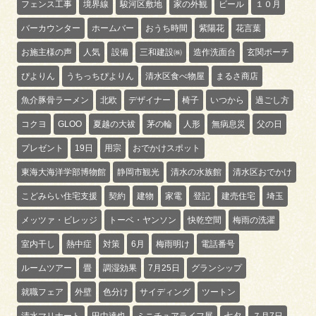
フェンス工事
境界線
駿河区敷地
家の外観
ビール
１０月
バーカウンター
ホームバー
おうち時間
紫陽花
花言葉
お施主様の声
人気
設備
三和建設㈱
造作洗面台
玄関ポーチ
ぴよりん
うちっちぴよりん
清水区食べ物屋
まるさ商店
魚介豚骨ラーメン
北欧
デザイナー
椅子
いつから
過ごし方
コクヨ
GLOO
夏越の大祓
茅の輪
人形
無病息災
父の日
プレゼント
19日
用宗
おでかけスポット
東海大海洋学部博物館
静岡市観光
清水の水族館
清水区おでかけ
こどみらい住宅支援
契約
建物
家電
登記
建売住宅
埼玉
メッツァ・ビレッジ
トーベ・ヤンソン
快乾空間
梅雨の洗濯
室内干し
熱中症
対策
6月
梅雨明け
電話番号
ルームツアー
畳
調湿効果
7月25日
グランシップ
就職フェア
外壁
色分け
サイディング
ツートン
清水マリナート
田中達也
ミニチュアライフ展
七夕
７月7日