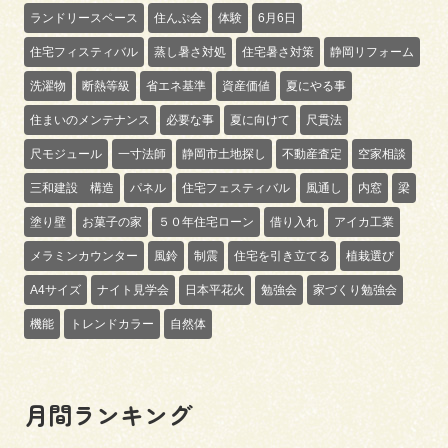
ランドリースペース
住んぷ会
体験
6月6日
住宅フィスティバル
蒸し暑さ対処
住宅暑さ対策
静岡リフォーム
洗濯物
断熱等級
省エネ基準
資産価値
夏にやる事
住まいのメンテナンス
必要な事
夏に向けて
尺貫法
尺モジュール
一寸法師
静岡市土地探し
不動産査定
空家相談
三和建設 構造
パネル
住宅フェスティバル
風通し
内窓
梁
塗り壁
お菓子の家
５０年住宅ローン
借り入れ
アイカ工業
メラミンカウンター
風鈴
制震
住宅を引き立てる
植栽選び
A4サイズ
ナイト見学会
日本平花火
勉強会
家づくり勉強会
機能
トレンドカラー
自然体
月間ランキング