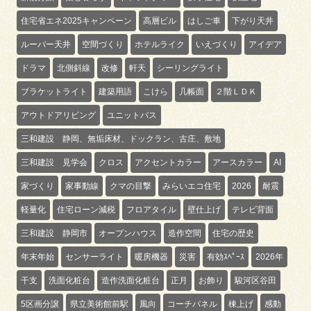
住宅省エネ2025キャンペーン
高層ビル
はしご車
下がり天井
ルーバー天井
空間づくり
ホテルライク
いえづくり
アイデア
ドラマ
北側斜線
改修
軒天
シーリングライト
ブラケットライト
建築用語
こけら
几帳面
２階ＬＤＫ
アウトドアリビング
ユニットバス
三和建設 静岡、無垢床材、ドックラン、古庄、敷地
三和建設 見学会
クロス
アクセントカラー
アースカラー
AI
家づくり
家事動線
クマの目撃
みらいエコ住宅
2026
耐震
軽量化
住宅ローン減税
フロアタイル
壁仕上げ
テレビ背面
三和建設 静岡市
オープンハウス
造作空間
住宅の歴史
年末年始
センサーライト
暖房機器
災害
有効ｽﾍﾟｰｽ
2026年
干支
洗面化粧台
造作洗面化粧台
正月
お飾り
駿河区谷田
5区画分譲
県立美術館前駅
風向
コーチパネル
棟上げ
感動