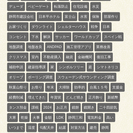
デューダ
ベビーゲート
転落防止
住宅設備
水災
静岡市建設会社
日本平ホテル
富士山
水害
保険
部屋作り
お家づくり
ダウンライト
シェルターハウス
戦争
日本
コンセント
下水
解決
サッカー
ワールドカップ
スペイン戦
地盤調査
地盤改良
ANDPAD
施工管理アプリ
業務改善
クリスマス
室内
不動産購入
融資
金融機関
復旧工事
補助申請
建築指導課
家
シンボルツリー
庭
シマトネリコ
オリーブ
ボーリング調査
スウェーデン式サウンディング調査
秋葉山祭り
お祭り
年末
大掃除
効率的
台風１５号
支援金
経費削減
増えてきた
年賀状
どんど焼き
正月飾り
新紙幣
タンス預金
課税
2024
お正月
鏡餅
鏡開き
二十四節気
大寒
乾燥
火事
金額
LDK
静岡三和
電気料金
高い
いつまで
湿度
勾配天井
結露
対策方法
建売
静岡