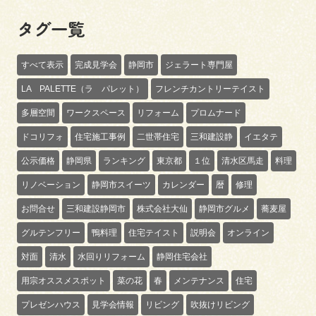
タグ一覧
すべて表示
完成見学会
静岡市
ジェラート専門屋
LA PALETTE（ラ パレット）
フレンチカントリーテイスト
多層空間
ワークスペース
リフォーム
プロムナード
ドコリフォ
住宅施工事例
二世帯住宅
三和建設静
イエタテ
公示価格
静岡県
ランキング
東京都
１位
清水区馬走
料理
リノベーション
静岡市スイーツ
カレンダー
暦
修理
お問合せ
三和建設静岡市
株式会社大仙
静岡市グルメ
蕎麦屋
グルテンフリー
鴨料理
住宅テイスト
説明会
オンライン
対面
清水
水回りリフォーム
静岡住宅会社
用宗オススメスポット
菜の花
春
メンテナンス
住宅
プレゼンハウス
見学会情報
リビング
吹抜けリビング