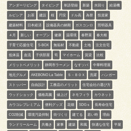
アンダーリビング
タイピング
単語登録
新築
水回り
給湯機
ルピシア
お茶
建設
桜
円安
ドル高
為替
投資家
建築材料
日本経済
設備器具の納期
ガスコンロ
照明器具
４月
新しい
オープン
健康
温環境
春野菜
春大根
子育て応援住宅
S-BOX
無垢材
不動産
土地
注文住宅
低体温
血流
子供部屋
筍
マイホーム
賃貸
比較
メリットベメリット
静岡市ラーメン
なすソバ
中華料理屋
地元グルメ
AKEBONO La Table
Ｓ－ＢＯＸ
洗濯
ハンガー
ストッパー
自由設計
工務店のメリット
住宅会社の選び方
ウッドショック
価格高騰
値上げ
ネモフィラ
カウネット
カウコレプレミアム
便利グッズ
花畑
SDGｓ
長寿命住宅
CO2削減
環境汚染抑制
街づくり
建てる
若い時
理由
ランドリールーム
共働き
家事
建築
和風
快適な住宅
平屋