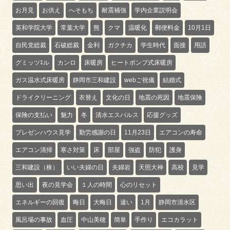
お月見
お供え
へそもち
耐震補強
学内企業説明会
英和学院大学
常葉大学
熊
クマ
温暖化
郵便料金
10月1日
自民党総裁
石破総裁
金利
ガクチカ
学生時代
面接
用語
グミッツｴル
カンロ
床暖房
ヒートポンプ式床暖房
ガス温水式床暖房
静岡市三和建設
webご祝儀
結婚式
ドライクリーニング
衣替え
文化の日
地震の死因
地震保険
保険の支払い
魅力
冬
清水エスパルス
応援グッズ
プレゼンハウス見学
勤労感謝の日
11月23日
エアコンの寿命
エアコン清掃
寒さ対策
床
部屋
強盗
防犯
護身
三和建設（株）
いい夫婦の日
夫婦岩
天照大神
高校
見学
思い出
夜の見学会
１人の時間
心のリセット
エネルギーの回復
晦日
大晦日
違い
1月
静岡市清水区
風呂場の事故
血圧
中山美穂
簡単
手作り
エコカラット