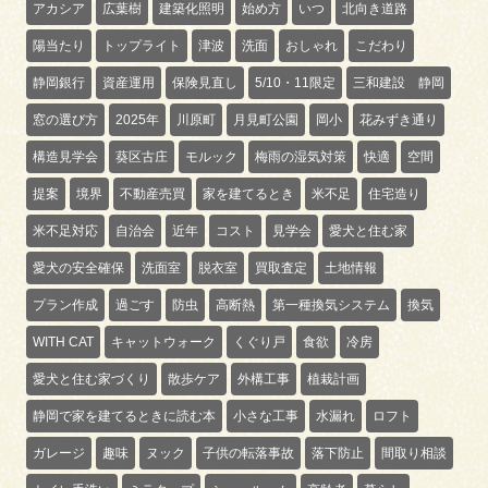
アカシア
広葉樹
建築化照明
始め方
いつ
北向き道路
陽当たり
トップライト
津波
洗面
おしゃれ
こだわり
静岡銀行
資産運用
保険見直し
5/10・11限定
三和建設 静岡
窓の選び方
2025年
川原町
月見町公園
岡小
花みずき通り
構造見学会
葵区古庄
モルック
梅雨の湿気対策
快適
空間
提案
境界
不動産売買
家を建てるとき
米不足
住宅造り
米不足対応
自治会
近年
コスト
見学会
愛犬と住む家
愛犬の安全確保
洗面室
脱衣室
買取査定
土地情報
プラン作成
過ごす
防虫
高断熱
第一種換気システム
換気
WITH CAT
キャットウォーク
くぐり戸
食欲
冷房
愛犬と住む家づくり
散歩ケア
外構工事
植栽計画
静岡で家を建てるときに読む本
小さな工事
水漏れ
ロフト
ガレージ
趣味
ヌック
子供の転落事故
落下防止
間取り相談