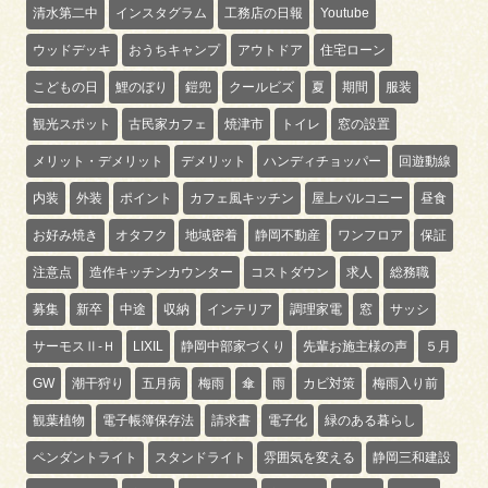
清水第二中
インスタグラム
工務店の日報
Youtube
ウッドデッキ
おうちキャンプ
アウトドア
住宅ローン
こどもの日
鯉のぼり
鎧兜
クールビズ
夏
期間
服装
観光スポット
古民家カフェ
焼津市
トイレ
窓の設置
メリット・デメリット
デメリット
ハンディチョッパー
回遊動線
内装
外装
ポイント
カフェ風キッチン
屋上バルコニー
昼食
お好み焼き
オタフク
地域密着
静岡不動産
ワンフロア
保証
注意点
造作キッチンカウンター
コストダウン
求人
総務職
募集
新卒
中途
収納
インテリア
調理家電
窓
サッシ
サーモスⅡ-Ｈ
LIXIL
静岡中部家づくり
先輩お施主様の声
５月
GW
潮干狩り
五月病
梅雨
傘
雨
カビ対策
梅雨入り前
観葉植物
電子帳簿保存法
請求書
電子化
緑のある暮らし
ペンダントライト
スタンドライト
雰囲気を変える
静岡三和建設