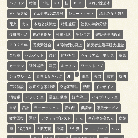
パソコン
時短
下地
DIY
柱
TOTO
きれい除菌水
次亜塩素酸
イエタテ2023夏号
ショートカット
清水みなと祭り
花火
火災
木造と鉄骨造
特別企画
社長の年齢分析
後継者不足
後継者倒産
社長引退
生シラス
建築基準法改正
２０２５年
脱炭素社会
４号特例の廃止
被災者生活再建支援金
自転車
ヘルメット
盗難
防犯対策
ウイリアム・モリス
壁紙
カーテン
避難場所
震度
キッチン
ワークトップ
ショウルーム
青春１８きっぷ
JR
電車
失敗
感謝
成功
三和健設
改正空き家対策
空き家管理
活用
インボイス
消費税
ガソリン車
電気自動車
販売停止
ハイブリット車
営業
設計
ラーケーション
愛知県
保護者
家族サービス
疲労回復
運動
アクティブレスト
がん
生存率を高める
病院
癌
10月5日
大阪万博
予算
人件費
チョコザップ
ジム