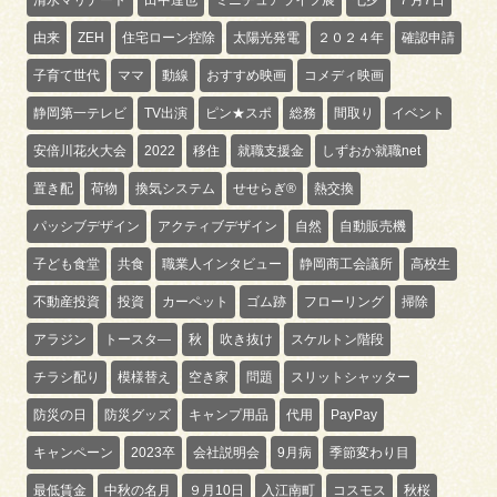
由来
ZEH
住宅ローン控除
太陽光発電
２０２４年
確認申請
子育て世代
ママ
動線
おすすめ映画
コメディ映画
静岡第一テレビ
TV出演
ピン★スポ
総務
間取り
イベント
安倍川花火大会
2022
移住
就職支援金
しずおか就職net
置き配
荷物
換気システム
せせらぎ®
熱交換
パッシブデザイン
アクティブデザイン
自然
自動販売機
子ども食堂
共食
職業人インタビュー
静岡商工会議所
高校生
不動産投資
投資
カーペット
ゴム跡
フローリング
掃除
アラジン
トースタ―
秋
吹き抜け
スケルトン階段
チラシ配り
模様替え
空き家
問題
スリットシャッター
防災の日
防災グッズ
キャンプ用品
代用
PayPay
キャンペーン
2023卒
会社説明会
9月病
季節変わり目
最低賃金
中秋の名月
９月10日
入江南町
コスモス
秋桜