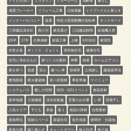
トイレ手洗い
ミラタップ
ショールーム
高齢者
暮らし
感震ブレーカー
リフォーム工事
日射遮蔽
トイプードルと暮らす
インナーバルコニー
猛暑
特定小型原動機付自転車
キックボード
三和建設清水区
西小川
家具選び
三話建設静岡
給湯機入替
26卒
27卒
仕事体験
新築工事
上棟
8月30日
耐震性
生乾き臭
Ｗｉｔｈ Ｃａｔｓ
高性能住宅
健康住宅
住宅に求めるもの
家づくりの最初
神事
残暑
ルームエアコン
家を持つ
資産
安心
建ぺい率
容積率
土地探し
建築基準法
敷地面積
耐火建築物
延べ床面積
事前準備
ケイミュー
システムバス
癒しの空間
9/20・9/21イベント
無垢床材
基準地価
土地価格
清水区船越
営業のお仕事
い草
部屋干し
人気エリア
子ども
家族
集う
無垢の床材
自然素材
亜熱帯化
収納スペース
新築住宅
造作洗面
静岡市 分譲地
新規分譲
猫と暮らす
キャットタワー
狭小住宅
狭土地