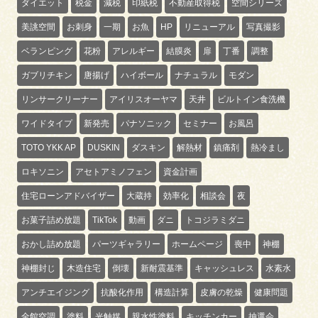
ダイエット
税金
減税
印紙税
不動産取得税
空間シリーズ
美誂空間
お刺身
一期
お魚
HP
リニューアル
写真撮影
ベランピング
花粉
アレルギー
結膜炎
扉
丁番
調整
ガブリチキン
唐揚げ
ハイボール
ナチュラル
モダン
リンサークリーナー
アイリスオーヤマ
天井
ビルトイン食洗機
ワイドタイプ
新発売
パナソニック
セミナー
お風呂
TOTO YKK AP
DUSKIN
ダスキン
解熱材
鎮痛剤
熱冷まし
ロキソニン
アセトアミノフェン
資金計画
住宅ローンアドバイザー
大蔵持
効率化
相談会
夜
お菓子詰め放題
TikTok
動画
ダニ
トコジラミダニ
おかし詰め放題
パーツギャラリー
ホームページ
喪中
神棚
神棚封じ
木造住宅
倒壊
新耐震基準
キャッシュレス
水素水
アンチエイジング
抗酸化作用
構造計算
皮膚の乾燥
健康問題
全館空調
塗料
光触媒
親水性塗料
キッチンカー
抽選会