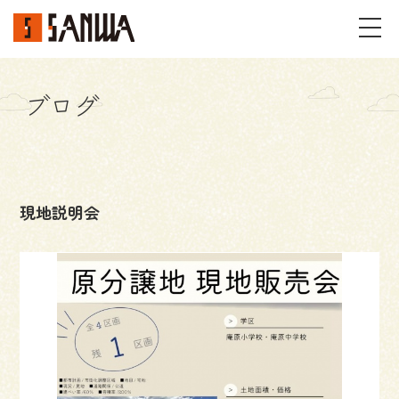
ブログ
イベント・見学会
不動産情報
現地説明会
事例
施工事例
パーツギャラリー
お客様の声
私たちのこと