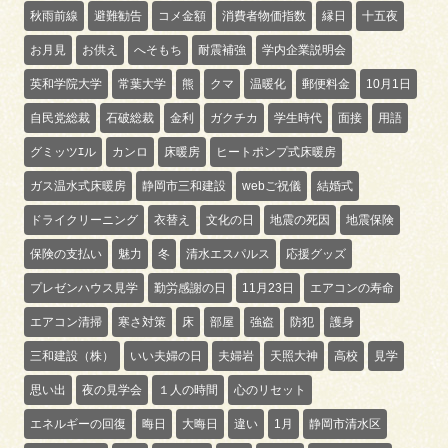
秋雨前線
避難勧告
コメ金額
消費者物価指数
縁日
十五夜
お月見
お供え
へそもち
耐震補強
学内企業説明会
英和学院大学
常葉大学
熊
クマ
温暖化
郵便料金
10月1日
自民党総裁
石破総裁
金利
ガクチカ
学生時代
面接
用語
グミッツｴル
カンロ
床暖房
ヒートポンプ式床暖房
ガス温水式床暖房
静岡市三和建設
webご祝儀
結婚式
ドライクリーニング
衣替え
文化の日
地震の死因
地震保険
保険の支払い
魅力
冬
清水エスパルス
応援グッズ
プレゼンハウス見学
勤労感謝の日
11月23日
エアコンの寿命
エアコン清掃
寒さ対策
床
部屋
強盗
防犯
護身
三和建設（株）
いい夫婦の日
夫婦岩
天照大神
高校
見学
思い出
夜の見学会
１人の時間
心のリセット
エネルギーの回復
晦日
大晦日
違い
1月
静岡市清水区