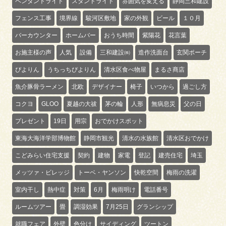
ペンダントライト
スタンドライト
雰囲気を変える
静岡三和建設
フェンス工事
境界線
駿河区敷地
家の外観
ビール
１０月
バーカウンター
ホームバー
おうち時間
紫陽花
花言葉
お施主様の声
人気
設備
三和建設㈱
造作洗面台
玄関ポーチ
ぴよりん
うちっちぴよりん
清水区食べ物屋
まるさ商店
魚介豚骨ラーメン
北欧
デザイナー
椅子
いつから
過ごし方
コクヨ
GLOO
夏越の大祓
茅の輪
人形
無病息災
父の日
プレゼント
19日
用宗
おでかけスポット
東海大海洋学部博物館
静岡市観光
清水の水族館
清水区おでかけ
こどみらい住宅支援
契約
建物
家電
登記
建売住宅
埼玉
メッツァ・ビレッジ
トーベ・ヤンソン
快乾空間
梅雨の洗濯
室内干し
熱中症
対策
6月
梅雨明け
電話番号
ルームツアー
畳
調湿効果
7月25日
グランシップ
就職フェア
外壁
色分け
サイディング
ツートン