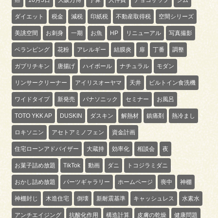
ダイエット
税金
減税
印紙税
不動産取得税
空間シリーズ
美誂空間
お刺身
一期
お魚
HP
リニューアル
写真撮影
ベランピング
花粉
アレルギー
結膜炎
扉
丁番
調整
ガブリチキン
唐揚げ
ハイボール
ナチュラル
モダン
リンサークリーナー
アイリスオーヤマ
天井
ビルトイン食洗機
ワイドタイプ
新発売
パナソニック
セミナー
お風呂
TOTO YKK AP
DUSKIN
ダスキン
解熱材
鎮痛剤
熱冷まし
ロキソニン
アセトアミノフェン
資金計画
住宅ローンアドバイザー
大蔵持
効率化
相談会
夜
お菓子詰め放題
TikTok
動画
ダニ
トコジラミダニ
おかし詰め放題
パーツギャラリー
ホームページ
喪中
神棚
神棚封じ
木造住宅
倒壊
新耐震基準
キャッシュレス
水素水
アンチエイジング
抗酸化作用
構造計算
皮膚の乾燥
健康問題