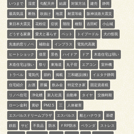
いつまで
湿度
勾配天井
結露
対策方法
建売
静岡
最高気温
断熱
吹抜け
地震
耐震等級
阪神淡路大震災
東日本大震災
花粉症
症状
階段
種類
吉田町
小山城
どうする家康
愛犬と暮らす
ペット
トイプードル
犬の怪我
先進的窓リノベ
補助金
インプラス
電気代高騰
ヒートショック
借景
景色
ハイドア
ドア
木造住宅は弱い
木造住宅は強い
祭り
東海道
丸子宿
エアコン
室外機
トラベル
電気代
節約
掲載
三和建設(株)
イエタテ静岡
住宅紹介
お酒
肝臓
飲み会
特定空き家
固定資産税
リノベ住宅
浄化槽
新入社員
自動車
タイヤ
交換時期
ローン金利
黄砂
PM2.5
三
人体被害
エスパルスドリームプラザ
エスパルス
船とハナウタ
基礎
鉄筋
サビ
不良品
防水
ＦRP防水
ベランダ
ストレス