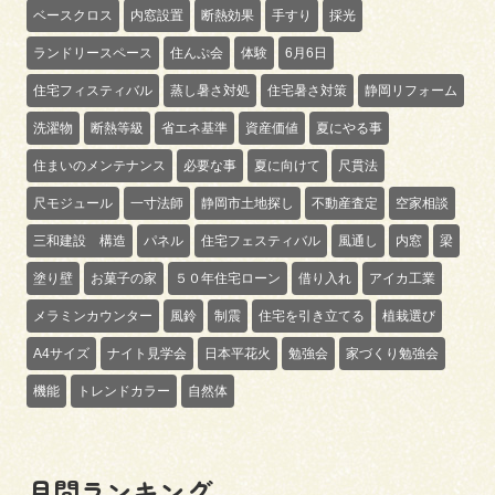
ベースクロス
内窓設置
断熱効果
手すり
採光
ランドリースペース
住んぷ会
体験
6月6日
住宅フィスティバル
蒸し暑さ対処
住宅暑さ対策
静岡リフォーム
洗濯物
断熱等級
省エネ基準
資産価値
夏にやる事
住まいのメンテナンス
必要な事
夏に向けて
尺貫法
尺モジュール
一寸法師
静岡市土地探し
不動産査定
空家相談
三和建設 構造
パネル
住宅フェスティバル
風通し
内窓
梁
塗り壁
お菓子の家
５０年住宅ローン
借り入れ
アイカ工業
メラミンカウンター
風鈴
制震
住宅を引き立てる
植栽選び
A4サイズ
ナイト見学会
日本平花火
勉強会
家づくり勉強会
機能
トレンドカラー
自然体
月間ランキング