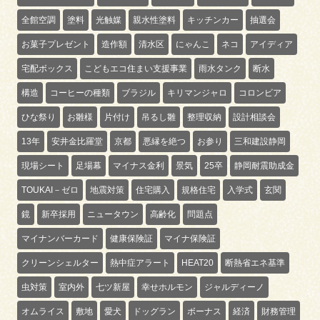
全館空調
塗料
光触媒
親水性塗料
キッチンカー
抽選会
お菓子プレゼント
造作額
清水区
にゃんこ
ネコ
アイディア
宅配ボックス
こどもエコ住まい支援事業
雨水タンク
断水
構造
コーヒーの種類
ブラジル
キリマンジャロ
コロンビア
ひな祭り
お雛様
片付け
吊るし雛
整理収納
設計相談会
13年
安井金比羅堂
京都
悪縁を絶つ
お参り
三和建設静岡
現場シート
足場幕
マイナス金利
景気
25卒
静岡耐震助成金
TOUKAI－ゼロ
地震対策
住宅購入
規格住宅
入学式
玄関
鏡
新卒採用
ニュータウン
高齢化
問題点
マイナンバーカード
健康保険証
マイナ保険証
クリーンシェルター
熱中症アラート
HEAT20
断熱省エネ基準
虫対策
室内外
七ツ新屋
幸せホルモン
ジャルディーノ
オムライス
敷地
愛犬
ドッグラン
ボーナス
経済
財務管理