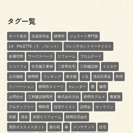
タグ一覧
すべて表示
完成見学会
静岡市
ジェラート専門屋
LA PALETTE（ラ パレット）
フレンチカントリーテイスト
多層空間
ワークスペース
リフォーム
プロムナード
ドコリフォ
住宅施工事例
二世帯住宅
三和建設静
イエタテ
公示価格
静岡県
ランキング
東京都
１位
清水区馬走
料理
リノベーション
静岡市スイーツ
カレンダー
暦
修理
お問合せ
三和建設静岡市
株式会社大仙
静岡市グルメ
蕎麦屋
グルテンフリー
鴨料理
住宅テイスト
説明会
オンライン
対面
清水
水回りリフォーム
静岡住宅会社
用宗オススメスポット
菜の花
春
メンテナンス
住宅