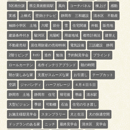
5区画分譲
県立美術館前駅
風向
コーチパネル
棟上げ
感動
実感
上棟式
壁掛けテレビ
静岡市 三和建設
清水区 不動産
袖師小学区 土地
六曜
節分
雪
住宅関連
外観
販売地
建築条件付き
駿河区
光陽町
用途地域
都市計画法
建替え
不動産売却
居住用財産の売却特例
電気設備
三話建設 静岡
2階リビング
ｷｯﾁﾝ
造作
勉強
予約制見学会
ブラインド
ロールカーテン
名作インテリアブランド
朝の時間
朝が楽しみな家
支度がスムーズな家
お引渡し
テープカット
空調
ジャパンディ
ハーフガレージ
４月４日５日
静岡市 土地
静岡市 住宅
帰宅後
導線
清水駅
大型ビジョン
季節
可動棚
石油
住宅の引き渡し
お施主様邸見学会
スタンプラリー
犬と生活
犬の快適空間
ドッグランのある家
ニッチ
最終見学会
清水区 見学会