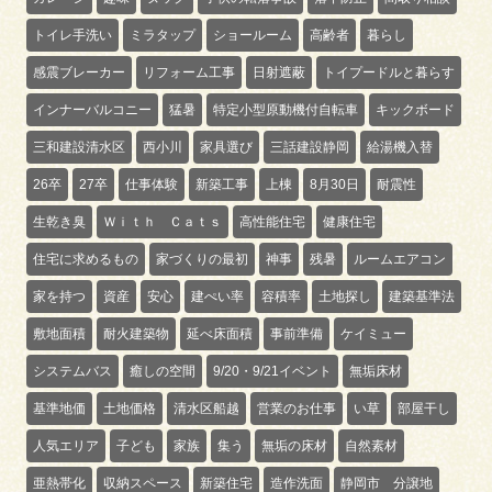
トイレ手洗い
ミラタップ
ショールーム
高齢者
暮らし
感震ブレーカー
リフォーム工事
日射遮蔽
トイプードルと暮らす
インナーバルコニー
猛暑
特定小型原動機付自転車
キックボード
三和建設清水区
西小川
家具選び
三話建設静岡
給湯機入替
26卒
27卒
仕事体験
新築工事
上棟
8月30日
耐震性
生乾き臭
Ｗｉｔｈ Ｃａｔｓ
高性能住宅
健康住宅
住宅に求めるもの
家づくりの最初
神事
残暑
ルームエアコン
家を持つ
資産
安心
建ぺい率
容積率
土地探し
建築基準法
敷地面積
耐火建築物
延べ床面積
事前準備
ケイミュー
システムバス
癒しの空間
9/20・9/21イベント
無垢床材
基準地価
土地価格
清水区船越
営業のお仕事
い草
部屋干し
人気エリア
子ども
家族
集う
無垢の床材
自然素材
亜熱帯化
収納スペース
新築住宅
造作洗面
静岡市 分譲地