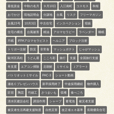
最低賃金
中秋の名月
９月10日
入江南町
コスモス
秋桜
おでかけ
現地説明会
分譲地
台風
リスク
フリーマガジン
台風15号
10月3日
中古住宅
インスペクション
瑕疵
住宅の構造
台風被害
精油
アロマセラピー
ラベンダー
睡眠
不眠
IFPAアロマセラピスト
ヘルニア
ブロック注射
トリガー注射
防災
非常食
マッシュポテト
じゃがマッシュ
駿河区高松
うどん屋
こころ彩
旅行
支援
全国旅行支援
冬支度
エアコン掃除
北朝鮮
ミサイル
Ｊアラート
パトリオットミサイル
PAC-3
ショート動画
瀬名Ｃプレゼンハウス
新卒採用終了
中途採用継続
物件購入
匠宿
陶芸
竹細工
さつまいも
収穫
食べごろ
清水区建設会社
調湿作用
シャープ
蓄電池
被災者支援
被災者生活再建支援制度
自然災害
改正省エネ基準
長期優良住宅