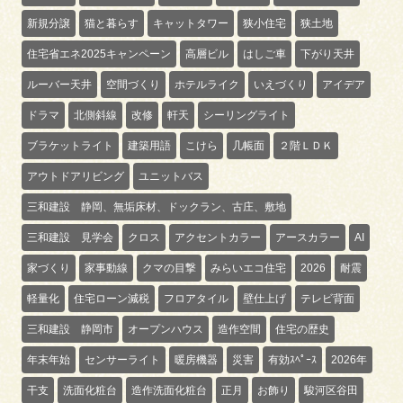
新規分譲
猫と暮らす
キャットタワー
狭小住宅
狭土地
住宅省エネ2025キャンペーン
高層ビル
はしご車
下がり天井
ルーバー天井
空間づくり
ホテルライク
いえづくり
アイデア
ドラマ
北側斜線
改修
軒天
シーリングライト
ブラケットライト
建築用語
こけら
几帳面
２階ＬＤＫ
アウトドアリビング
ユニットバス
三和建設 静岡、無垢床材、ドックラン、古庄、敷地
三和建設 見学会
クロス
アクセントカラー
アースカラー
AI
家づくり
家事動線
クマの目撃
みらいエコ住宅
2026
耐震
軽量化
住宅ローン減税
フロアタイル
壁仕上げ
テレビ背面
三和建設 静岡市
オープンハウス
造作空間
住宅の歴史
年末年始
センサーライト
暖房機器
災害
有効ｽﾍﾟｰｽ
2026年
干支
洗面化粧台
造作洗面化粧台
正月
お飾り
駿河区谷田