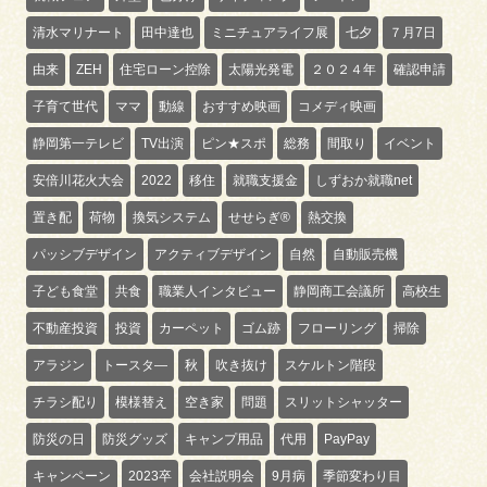
清水マリナート
田中達也
ミニチュアライフ展
七夕
７月7日
由来
ZEH
住宅ローン控除
太陽光発電
２０２４年
確認申請
子育て世代
ママ
動線
おすすめ映画
コメディ映画
静岡第一テレビ
TV出演
ピン★スポ
総務
間取り
イベント
安倍川花火大会
2022
移住
就職支援金
しずおか就職net
置き配
荷物
換気システム
せせらぎ®
熱交換
パッシブデザイン
アクティブデザイン
自然
自動販売機
子ども食堂
共食
職業人インタビュー
静岡商工会議所
高校生
不動産投資
投資
カーペット
ゴム跡
フローリング
掃除
アラジン
トースタ―
秋
吹き抜け
スケルトン階段
チラシ配り
模様替え
空き家
問題
スリットシャッター
防災の日
防災グッズ
キャンプ用品
代用
PayPay
キャンペーン
2023卒
会社説明会
9月病
季節変わり目