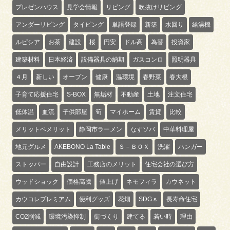
プレゼンハウス
見学会情報
リビング
吹抜けリビング
アンダーリビング
タイピング
単語登録
新築
水回り
給湯機
ルピシア
お茶
建設
桜
円安
ドル高
為替
投資家
建築材料
日本経済
設備器具の納期
ガスコンロ
照明器具
４月
新しい
オープン
健康
温環境
春野菜
春大根
子育て応援住宅
S-BOX
無垢材
不動産
土地
注文住宅
低体温
血流
子供部屋
筍
マイホーム
賃貸
比較
メリットベメリット
静岡市ラーメン
なすソバ
中華料理屋
地元グルメ
AKEBONO La Table
Ｓ－ＢＯＸ
洗濯
ハンガー
ストッパー
自由設計
工務店のメリット
住宅会社の選び方
ウッドショック
価格高騰
値上げ
ネモフィラ
カウネット
カウコレプレミアム
便利グッズ
花畑
SDGｓ
長寿命住宅
CO2削減
環境汚染抑制
街づくり
建てる
若い時
理由