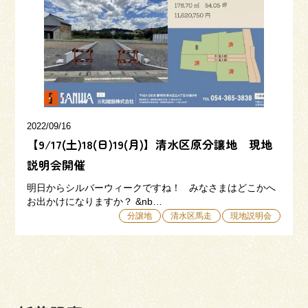
三和建設の強み
リフォーム
会社概要
採用情報
2022/09/16
【9/17(土)18(日)19(月)】清水区原分譲地 現地
説明会開催
明日からシルバーウィークですね！ みなさまはどこかへ
お出かけになりますか？ &nb…
054-365-3838
分譲地
清水区馬走
現地説明会
受付時間／平日9:00 - 18:00
土日9:00 - 16:00