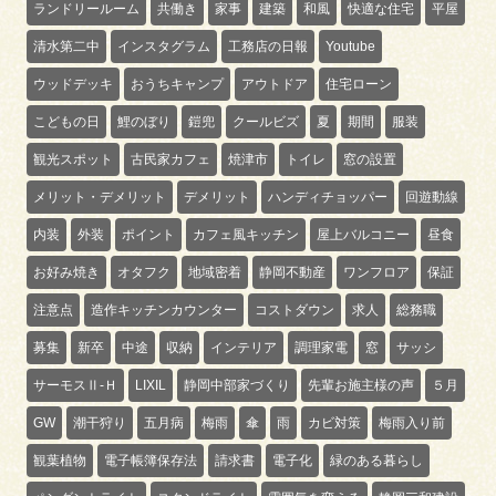
ランドリールーム
共働き
家事
建築
和風
快適な住宅
平屋
清水第二中
インスタグラム
工務店の日報
Youtube
ウッドデッキ
おうちキャンプ
アウトドア
住宅ローン
こどもの日
鯉のぼり
鎧兜
クールビズ
夏
期間
服装
観光スポット
古民家カフェ
焼津市
トイレ
窓の設置
メリット・デメリット
デメリット
ハンディチョッパー
回遊動線
内装
外装
ポイント
カフェ風キッチン
屋上バルコニー
昼食
お好み焼き
オタフク
地域密着
静岡不動産
ワンフロア
保証
注意点
造作キッチンカウンター
コストダウン
求人
総務職
募集
新卒
中途
収納
インテリア
調理家電
窓
サッシ
サーモスⅡ-Ｈ
LIXIL
静岡中部家づくり
先輩お施主様の声
５月
GW
潮干狩り
五月病
梅雨
傘
雨
カビ対策
梅雨入り前
観葉植物
電子帳簿保存法
請求書
電子化
緑のある暮らし