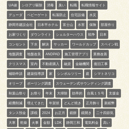
UA値
シロアリ駆除
消毒
臭い
転職
転職情報サイト
デューダ
ベビーゲート
転落防止
住宅設備
水災
静岡市建設会社
日本平ホテル
富士山
水害
保険
部屋作り
お家づくり
ダウンライト
シェルターハウス
戦争
日本
コンセント
下水
解決
サッカー
ワールドカップ
スペイン戦
地盤調査
地盤改良
ANDPAD
施工管理アプリ
業務改善
クリスマス
室内
不動産購入
融資
金融機関
復旧工事
補助申請
建築指導課
家
シンボルツリー
庭
シマトネリコ
オリーブ
ボーリング調査
スウェーデン式サウンディング調査
秋葉山祭り
お祭り
年末
大掃除
効率的
台風１５号
支援金
経費削減
増えてきた
年賀状
どんど焼き
正月飾り
新紙幣
タンス預金
課税
2024
お正月
鏡餅
鏡開き
二十四節気
大寒
乾燥
火事
金額
LDK
静岡三和
電気料金
高い