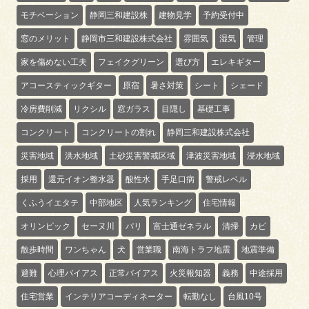
モチベーション
静岡三和建設株
建物見学
予約受付中
窓のメリット
静岡市三和建設株式会社
雰囲気
湿気
管理
家を傷めない工夫
フェイクグリーン
選び方
エレキギター
アコースティックギター
原宿
暑さ対策
シート
シェード
冷房費削減
リクシル
窓ガラス
目隠し
基礎工事
コンクリート
コンクリートの割れ
静岡三和建設株式会社
災害地域
洪水地域
土砂災害警戒区域
津波災害地域
浸水地域
採用
還元イオン整水器
酸性水
手足口病
警戒レベル
くふうイエタテ
中部地区
人気ランキング
住宅情報
オリンピック
セーヌ川
パリ
富士通ゼネラル
清掃
カビ
散歩時間
ワンちゃん
犬
営業職
南海トラフ地震
地震準備
避難
心理バイアス
正常バイアス
火災報知器
義務
中途採用
住宅営業
インテリアコーディネーター
転勤なし
台風10号