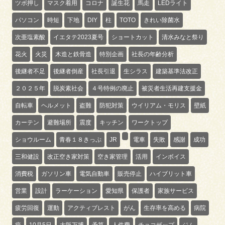
ツボ押し
マスク着用
コロナ
誕生花
馬走
LEDライト
パソコン
時短
下地
DIY
柱
TOTO
きれい除菌水
次亜塩素酸
イエタテ2023夏号
ショートカット
清水みなと祭り
花火
火災
木造と鉄骨造
特別企画
社長の年齢分析
後継者不足
後継者倒産
社長引退
生シラス
建築基準法改正
２０２５年
脱炭素社会
４号特例の廃止
被災者生活再建支援金
自転車
ヘルメット
盗難
防犯対策
ウイリアム・モリス
壁紙
カーテン
避難場所
震度
キッチン
ワークトップ
ショウルーム
青春１８きっぷ
JR
電車
失敗
感謝
成功
三和健設
改正空き家対策
空き家管理
活用
インボイス
消費税
ガソリン車
電気自動車
販売停止
ハイブリット車
営業
設計
ラーケーション
愛知県
保護者
家族サービス
疲労回復
運動
アクティブレスト
がん
生存率を高める
病院
癌
10月5日
大阪万博
予算
人件費
チョコザップ
ジム