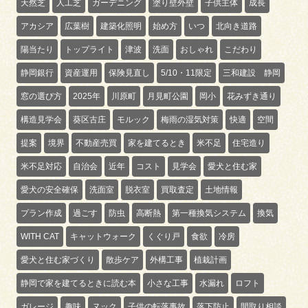
天然芝
人工芝
ガーデニング
塗り壁外壁
子供主体
成長
アカシア
広葉樹
建築化照明
始め方
いつ
北向き道路
陽当たり
トップライト
津波
洗面
おしゃれ
こだわり
静岡銀行
資産運用
保険見直し
5/10・11限定
三和建設 静岡
窓の選び方
2025年
川原町
月見町公園
岡小
花みずき通り
構造見学会
葵区古庄
モルック
梅雨の湿気対策
快適
空間
提案
境界
不動産売買
家を建てるとき
米不足
住宅造り
米不足対応
自治会
近年
コスト
見学会
愛犬と住む家
愛犬の安全確保
洗面室
脱衣室
買取査定
土地情報
プラン作成
過ごす
防虫
高断熱
第一種換気システム
換気
WITH CAT
キャットウォーク
くぐり戸
食欲
冷房
愛犬と住む家づくり
散歩ケア
外構工事
植栽計画
静岡で家を建てるときに読む本
小さな工事
水漏れ
ロフト
ガレージ
趣味
ヌック
子供の転落事故
落下防止
間取り相談