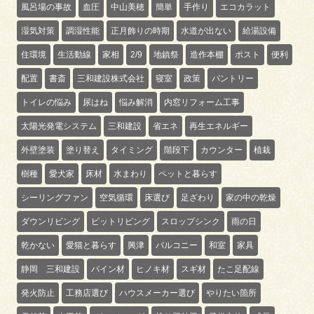
風呂場の事故
血圧
中山美穂
簡単
手作り
エコカラット
湿気対策
調湿性能
正月飾りの時期
水道が出ない
給湯設備
住環境
生活動線
家相
2/9
地鎮祭
造作本棚
ポスト
便利
配置
書斎
三和建設株式会社
寝室
政策
パントリー
トイレの悩み
尿はね
悩み解消
内窓リフォーム工事
太陽光発電システム
三和建設
省エネ
再生エネルギー
外壁塗装
塗り替え
タイミング
階段下
カウンター
植栽
樹種
愛犬家
床材
水まわり
ペットと暮らす
シーリングファン
空気循環
床選び
足ざわり
家の中の乾燥
ダウンリビング
ピットリビング
スロップシンク
雨の日
乾かない
愛猫と暮らす
興津
バルコニー
和室
家具
静岡 三和建設
パイン材
ヒノキ材
スギ材
たこ足配線
発火防止
工務店選び
ハウスメーカー選び
やりたい箇所