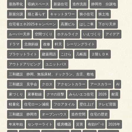
亜熱帯化
収納スペース
新築住宅
造作洗面
静岡市 分譲地
新規分譲
猫と暮らす
キャットタワー
狭小住宅
狭土地
住宅省エネ2025キャンペーン
高層ビル
はしご車
下がり天井
ルーバー天井
空間づくり
ホテルライク
いえづくり
アイデア
ドラマ
北側斜線
改修
軒天
シーリングライト
ブラケットライト
建築用語
こけら
几帳面
２階ＬＤＫ
アウトドアリビング
ユニットバス
三和建設 静岡、無垢床材、ドックラン、古庄、敷地
三和建設 見学会
クロス
アクセントカラー
アースカラー
AI
家づくり
家事動線
クマの目撃
みらいエコ住宅
2026
耐震
軽量化
住宅ローン減税
フロアタイル
壁仕上げ
テレビ背面
三和建設 静岡市
オープンハウス
造作空間
住宅の歴史
年末年始
センサーライト
暖房機器
災害
有効ｽﾍﾟｰｽ
2026年