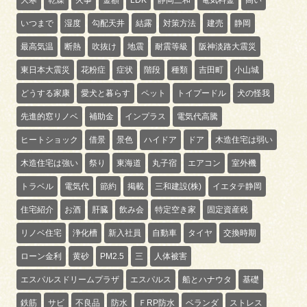
いつまで
湿度
勾配天井
結露
対策方法
建売
静岡
最高気温
断熱
吹抜け
地震
耐震等級
阪神淡路大震災
東日本大震災
花粉症
症状
階段
種類
吉田町
小山城
どうする家康
愛犬と暮らす
ペット
トイプードル
犬の怪我
先進的窓リノベ
補助金
インプラス
電気代高騰
ヒートショック
借景
景色
ハイドア
ドア
木造住宅は弱い
木造住宅は強い
祭り
東海道
丸子宿
エアコン
室外機
トラベル
電気代
節約
掲載
三和建設(株)
イエタテ静岡
住宅紹介
お酒
肝臓
飲み会
特定空き家
固定資産税
リノベ住宅
浄化槽
新入社員
自動車
タイヤ
交換時期
ローン金利
黄砂
PM2.5
三
人体被害
エスパルスドリームプラザ
エスパルス
船とハナウタ
基礎
鉄筋
サビ
不良品
防水
ＦRP防水
ベランダ
ストレス