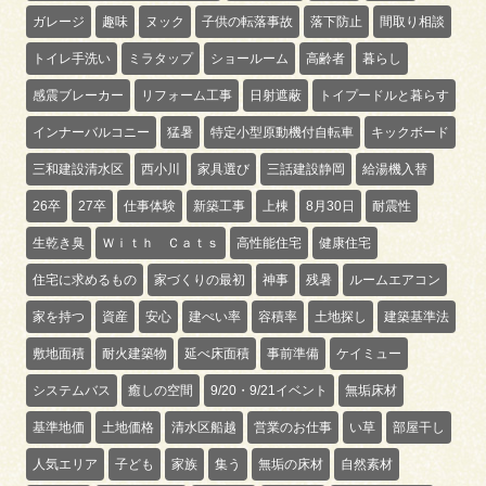
ガレージ
趣味
ヌック
子供の転落事故
落下防止
間取り相談
トイレ手洗い
ミラタップ
ショールーム
高齢者
暮らし
感震ブレーカー
リフォーム工事
日射遮蔽
トイプードルと暮らす
インナーバルコニー
猛暑
特定小型原動機付自転車
キックボード
三和建設清水区
西小川
家具選び
三話建設静岡
給湯機入替
26卒
27卒
仕事体験
新築工事
上棟
8月30日
耐震性
生乾き臭
Ｗｉｔｈ Ｃａｔｓ
高性能住宅
健康住宅
住宅に求めるもの
家づくりの最初
神事
残暑
ルームエアコン
家を持つ
資産
安心
建ぺい率
容積率
土地探し
建築基準法
敷地面積
耐火建築物
延べ床面積
事前準備
ケイミュー
システムバス
癒しの空間
9/20・9/21イベント
無垢床材
基準地価
土地価格
清水区船越
営業のお仕事
い草
部屋干し
人気エリア
子ども
家族
集う
無垢の床材
自然素材