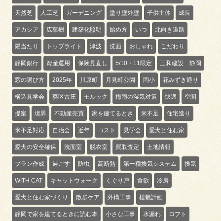
天然芝
人工芝
ガーデニング
塗り壁外壁
子供主体
成長
アカシア
広葉樹
建築化照明
始め方
いつ
北向き道路
陽当たり
トップライト
津波
洗面
おしゃれ
こだわり
静岡銀行
資産運用
保険見直し
5/10・11限定
三和建設 静岡
窓の選び方
2025年
川原町
月見町公園
岡小
花みずき通り
構造見学会
葵区古庄
モルック
梅雨の湿気対策
快適
空間
提案
境界
不動産売買
家を建てるとき
米不足
住宅造り
米不足対応
自治会
近年
コスト
見学会
愛犬と住む家
愛犬の安全確保
洗面室
脱衣室
買取査定
土地情報
プラン作成
過ごす
防虫
高断熱
第一種換気システム
換気
WITH CAT
キャットウォーク
くぐり戸
食欲
冷房
愛犬と住む家づくり
散歩ケア
外構工事
植栽計画
静岡で家を建てるときに読む本
小さな工事
水漏れ
ロフト