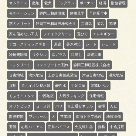
オムライス
敷地
愛犬
ドッグラン
ボーナス
経済
財務管理
モチベーション
静岡三和建設株
建物見学
予約受付中
窓のメリット
静岡市三和建設株式会社
雰囲気
湿気
管理
家を傷めない工夫
フェイクグリーン
選び方
エレキギター
アコースティックギター
原宿
暑さ対策
シート
シェード
冷房費削減
リクシル
窓ガラス
目隠し
基礎工事
コンクリート
コンクリートの割れ
静岡三和建設株式会社
災害地域
洪水地域
土砂災害警戒区域
津波災害地域
浸水地域
採用
還元イオン整水器
酸性水
手足口病
警戒レベル
くふうイエタテ
中部地区
人気ランキング
住宅情報
オリンピック
セーヌ川
パリ
富士通ゼネラル
清掃
カビ
散歩時間
ワンちゃん
犬
営業職
南海トラフ地震
地震準備
避難
心理バイアス
正常バイアス
火災報知器
義務
中途採用