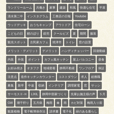
ランドリールーム
共働き
家事
建築
和風
快適な住宅
平屋
清水第二中
インスタグラム
工務店の日報
Youtube
ウッドデッキ
おうちキャンプ
アウトドア
住宅ローン
こどもの日
鯉のぼり
鎧兜
クールビズ
夏
期間
服装
観光スポット
古民家カフェ
焼津市
トイレ
窓の設置
メリット・デメリット
デメリット
ハンディチョッパー
回遊動線
内装
外装
ポイント
カフェ風キッチン
屋上バルコニー
昼食
お好み焼き
オタフク
地域密着
静岡不動産
ワンフロア
保証
注意点
造作キッチンカウンター
コストダウン
求人
総務職
募集
新卒
中途
収納
インテリア
調理家電
窓
サッシ
サーモスⅡ-Ｈ
LIXIL
静岡中部家づくり
先輩お施主様の声
５月
GW
潮干狩り
五月病
梅雨
傘
雨
カビ対策
梅雨入り前
観葉植物
電子帳簿保存法
請求書
電子化
緑のある暮らし