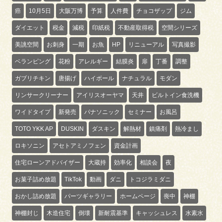
癌
10月5日
大阪万博
予算
人件費
チョコザップ
ジム
ダイエット
税金
減税
印紙税
不動産取得税
空間シリーズ
美誂空間
お刺身
一期
お魚
HP
リニューアル
写真撮影
ベランピング
花粉
アレルギー
結膜炎
扉
丁番
調整
ガブリチキン
唐揚げ
ハイボール
ナチュラル
モダン
リンサークリーナー
アイリスオーヤマ
天井
ビルトイン食洗機
ワイドタイプ
新発売
パナソニック
セミナー
お風呂
TOTO YKK AP
DUSKIN
ダスキン
解熱材
鎮痛剤
熱冷まし
ロキソニン
アセトアミノフェン
資金計画
住宅ローンアドバイザー
大蔵持
効率化
相談会
夜
お菓子詰め放題
TikTok
動画
ダニ
トコジラミダニ
おかし詰め放題
パーツギャラリー
ホームページ
喪中
神棚
神棚封じ
木造住宅
倒壊
新耐震基準
キャッシュレス
水素水