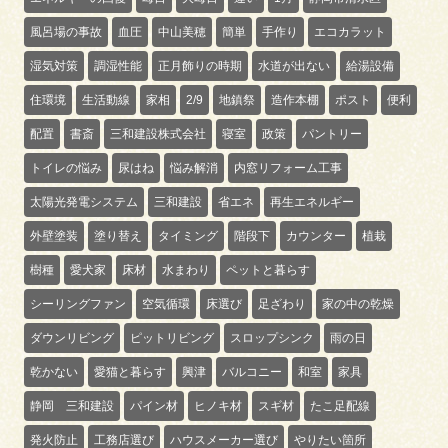
風呂場の事故
血圧
中山美穂
簡単
手作り
エコカラット
湿気対策
調湿性能
正月飾りの時期
水道が出ない
給湯設備
住環境
生活動線
家相
2/9
地鎮祭
造作本棚
ポスト
便利
配置
書斎
三和建設株式会社
寝室
政策
パントリー
トイレの悩み
尿はね
悩み解消
内窓リフォーム工事
太陽光発電システム
三和建設
省エネ
再生エネルギー
外壁塗装
塗り替え
タイミング
階段下
カウンター
植栽
樹種
愛犬家
床材
水まわり
ペットと暮らす
シーリングファン
空気循環
床選び
足ざわり
家の中の乾燥
ダウンリビング
ピットリビング
スロップシンク
雨の日
乾かない
愛猫と暮らす
興津
バルコニー
和室
家具
静岡 三和建設
パイン材
ヒノキ材
スギ材
たこ足配線
発火防止
工務店選び
ハウスメーカー選び
やりたい箇所