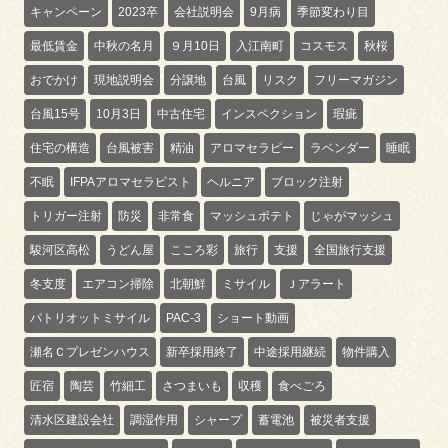
キャンペーン
2023卒
会社説明会
9月病
季節変わり目
最低賃金
中秋の名月
９月10日
入江南町
コスモス
秋桜
おでかけ
現地説明会
分譲地
台風
リスク
フリーマガジン
台風15号
10月3日
中古住宅
インスペクション
瑕疵
住宅の構造
台風被害
精油
アロマセラピー
ラベンダー
睡眠
不眠
IFPAアロマセラピスト
ヘルニア
ブロック注射
トリガー注射
防災
非常食
マッシュポテト
じゃがマッシュ
駿河区高松
うどん屋
こころ彩
旅行
支援
全国旅行支援
冬支度
エアコン掃除
北朝鮮
ミサイル
Ｊアラート
パトリオットミサイル
PAC-3
ショート動画
瀬名Ｃプレゼンハウス
新卒採用終了
中途採用継続
物件購入
匠宿
陶芸
竹細工
さつまいも
収穫
食べごろ
清水区建設会社
調湿作用
シャープ
蓄電池
被災者支援