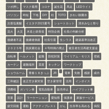
ツボ押し
マスク着用
コロナ
誕生花
馬走
LEDライト
パソコン
時短
下地
DIY
柱
TOTO
きれい除菌水
次亜塩素酸
イエタテ2023夏号
ショートカット
清水みなと祭り
花火
火災
木造と鉄骨造
特別企画
社長の年齢分析
後継者不足
後継者倒産
社長引退
生シラス
建築基準法改正
２０２５年
脱炭素社会
４号特例の廃止
被災者生活再建支援金
自転車
ヘルメット
盗難
防犯対策
ウイリアム・モリス
壁紙
カーテン
避難場所
震度
キッチン
ワークトップ
ショウルーム
青春１８きっぷ
JR
電車
失敗
感謝
成功
三和健設
改正空き家対策
空き家管理
活用
インボイス
消費税
ガソリン車
電気自動車
販売停止
ハイブリット車
営業
設計
ラーケーション
愛知県
保護者
家族サービス
疲労回復
運動
アクティブレスト
がん
生存率を高める
病院