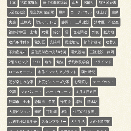
干支
洗面化粧台
造作洗面化粧台
正月
お飾り
駿河区谷田
5区画分譲
県立美術館前駅
風向
コーチパネル
棟上げ
感動
実感
上棟式
壁掛けテレビ
静岡市 三和建設
清水区 不動産
袖師小学区 土地
六曜
節分
雪
住宅関連
外観
販売地
建築条件付き
駿河区
光陽町
用途地域
都市計画法
建替え
不動産売却
居住用財産の売却特例
電気設備
三話建設 静岡
2階リビング
ｷｯﾁﾝ
造作
勉強
予約制見学会
ブラインド
ロールカーテン
名作インテリアブランド
朝の時間
朝が楽しみな家
支度がスムーズな家
お引渡し
テープカット
空調
ジャパンディ
ハーフガレージ
４月４日５日
静岡市 土地
静岡市 住宅
帰宅後
導線
清水駅
大型ビジョン
季節
可動棚
石油
住宅の引き渡し
お施主様邸見学会
スタンプラリー
犬と生活
犬の快適空間