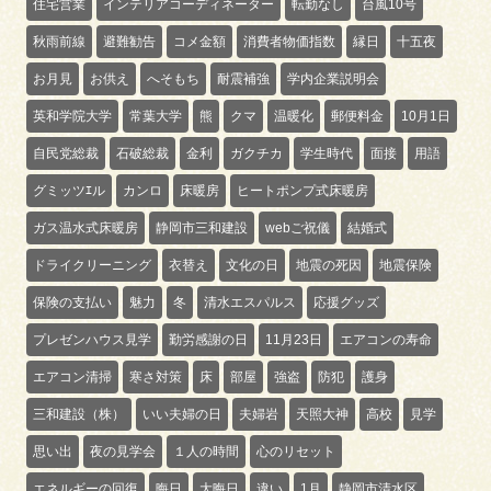
住宅営業
インテリアコーディネーター
転勤なし
台風10号
秋雨前線
避難勧告
コメ金額
消費者物価指数
縁日
十五夜
お月見
お供え
へそもち
耐震補強
学内企業説明会
英和学院大学
常葉大学
熊
クマ
温暖化
郵便料金
10月1日
自民党総裁
石破総裁
金利
ガクチカ
学生時代
面接
用語
グミッツｴル
カンロ
床暖房
ヒートポンプ式床暖房
ガス温水式床暖房
静岡市三和建設
webご祝儀
結婚式
ドライクリーニング
衣替え
文化の日
地震の死因
地震保険
保険の支払い
魅力
冬
清水エスパルス
応援グッズ
プレゼンハウス見学
勤労感謝の日
11月23日
エアコンの寿命
エアコン清掃
寒さ対策
床
部屋
強盗
防犯
護身
三和建設（株）
いい夫婦の日
夫婦岩
天照大神
高校
見学
思い出
夜の見学会
１人の時間
心のリセット
エネルギーの回復
晦日
大晦日
違い
1月
静岡市清水区