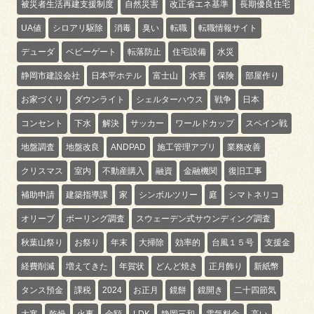
被災者生活再建支援制度
自然災害
改正省エネ基準
長期優良住宅
UA値
シロアリ駆除
消毒
臭い
転職
転職情報サイト
デューダ
ベビーゲート
転落防止
住宅設備
水災
静岡市建設会社
日本平ホテル
富士山
水害
保険
部屋作り
お家づくり
ダウンライト
シェルターハウス
戦争
日本
コンセント
下水
解決
サッカー
ワールドカップ
スペイン戦
地盤調査
地盤改良
ANDPAD
施工管理アプリ
業務改善
クリスマス
室内
不動産購入
融資
金融機関
復旧工事
補助申請
建築指導課
家
シンボルツリー
庭
シマトネリコ
オリーブ
ボーリング調査
スウェーデン式サウンディング調査
秋葉山祭り
お祭り
年末
大掃除
効率的
台風１５号
支援金
経費削減
増えてきた
年賀状
どんど焼き
正月飾り
新紙幣
タンス預金
課税
2024
お正月
鏡餅
鏡開き
二十四節気
大寒
乾燥
火事
金額
LDK
静岡三和
電気料金
高い