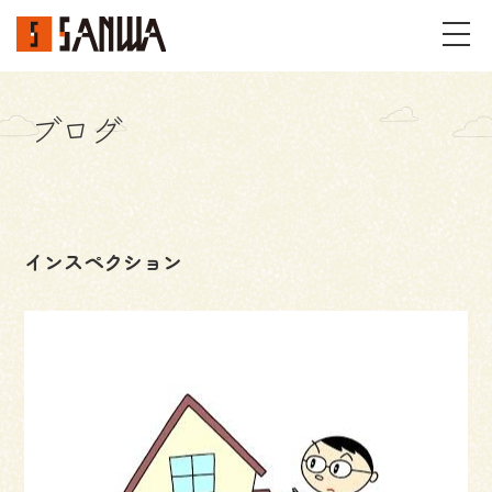
ブログ
イベント・見学会
不動産情報
インスペクション
事例
施工事例
パーツギャラリー
お客様の声
私たちのこと