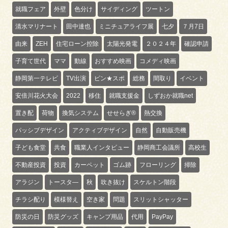
就職フェア
外壁
色分け
サイディング
ツートン
清水マリナート
田中達也
ミニチュアライフ展
七夕
７月7日
由来
ZEH
住宅ローン控除
太陽光発電
２０２４年
確認申請
子育て世代
ママ
動線
おすすめ映画
コメディ映画
静岡第一テレビ
TV出演
ピン★スポ
総務
間取り
イベント
安倍川花火大会
2022
移住
就職支援金
しずおか就職net
置き配
荷物
換気システム
せせらぎ®
熱交換
パッシブデザイン
アクティブデザイン
自然
自動販売機
子ども食堂
共食
職業人インタビュー
静岡商工会議所
高校生
不動産投資
投資
カーペット
ゴム跡
フローリング
掃除
アラジン
トースタ―
秋
吹き抜け
スケルトン階段
チラシ配り
模様替え
空き家
問題
スリットシャッター
防災の日
防災グッズ
キャンプ用品
代用
PayPay