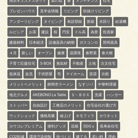
用宗オススメスポット
菜の花
春
メンテナンス
住宅
プレゼンハウス
見学会情報
リビング
吹抜けリビング
アンダーリビング
タイピング
単語登録
新築
水回り
給湯機
ルピシア
お茶
建設
桜
円安
ドル高
為替
投資家
建築材料
日本経済
設備器具の納期
ガスコンロ
照明器具
４月
新しい
オープン
健康
温環境
春野菜
春大根
子育て応援住宅
S-BOX
無垢材
不動産
土地
注文住宅
低体温
血流
子供部屋
筍
マイホーム
賃貸
比較
メリットベメリット
静岡市ラーメン
なすソバ
中華料理屋
地元グルメ
AKEBONO La Table
Ｓ－ＢＯＸ
洗濯
ハンガー
ストッパー
自由設計
工務店のメリット
住宅会社の選び方
ウッドショック
価格高騰
値上げ
ネモフィラ
カウネット
カウコレプレミアム
便利グッズ
花畑
SDGｓ
長寿命住宅
CO2削減
環境汚染抑制
街づくり
建てる
若い時
理由