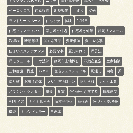
ドッグランのある家
ニッチ
最終見学会
清水区 見学会
ベースクロス
内窓設置
断熱効果
手すり
採光
ランドリースペース
住んぷ会
体験
6月6日
住宅フィスティバル
蒸し暑さ対処
住宅暑さ対策
静岡リフォーム
洗濯物
断熱等級
省エネ基準
資産価値
夏にやる事
住まいのメンテナンス
必要な事
夏に向けて
尺貫法
尺モジュール
一寸法師
静岡市土地探し
不動産査定
空家相談
三和建設 構造
パネル
住宅フェスティバル
風通し
内窓
梁
塗り壁
お菓子の家
５０年住宅ローン
借り入れ
アイカ工業
メラミンカウンター
風鈴
制震
住宅を引き立てる
植栽選び
A4サイズ
ナイト見学会
日本平花火
勉強会
家づくり勉強会
機能
トレンドカラー
自然体