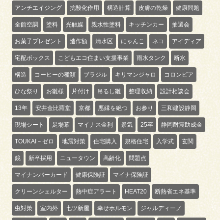
アンチエイジング
抗酸化作用
構造計算
皮膚の乾燥
健康問題
全館空調
塗料
光触媒
親水性塗料
キッチンカー
抽選会
お菓子プレゼント
造作額
清水区
にゃんこ
ネコ
アイディア
宅配ボックス
こどもエコ住まい支援事業
雨水タンク
断水
構造
コーヒーの種類
ブラジル
キリマンジャロ
コロンビア
ひな祭り
お雛様
片付け
吊るし雛
整理収納
設計相談会
13年
安井金比羅堂
京都
悪縁を絶つ
お参り
三和建設静岡
現場シート
足場幕
マイナス金利
景気
25卒
静岡耐震助成金
TOUKAI－ゼロ
地震対策
住宅購入
規格住宅
入学式
玄関
鏡
新卒採用
ニュータウン
高齢化
問題点
マイナンバーカード
健康保険証
マイナ保険証
クリーンシェルター
熱中症アラート
HEAT20
断熱省エネ基準
虫対策
室内外
七ツ新屋
幸せホルモン
ジャルディーノ