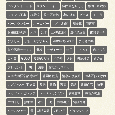
ペンダントライト
スタンドライト
雰囲気を変える
静岡三和建設
フェンス工事
境界線
駿河区敷地
家の外観
ビール
１０月
バーカウンター
ホームバー
おうち時間
紫陽花
花言葉
お施主様の声
人気
設備
三和建設㈱
造作洗面台
玄関ポーチ
ぴよりん
うちっちぴよりん
清水区食べ物屋
まるさ商店
魚介豚骨ラーメン
北欧
デザイナー
椅子
いつから
過ごし方
コクヨ
GLOO
夏越の大祓
茅の輪
人形
無病息災
父の日
プレゼント
19日
用宗
おでかけスポット
東海大海洋学部博物館
静岡市観光
清水の水族館
清水区おでかけ
こどみらい住宅支援
契約
建物
家電
登記
建売住宅
埼玉
メッツァ・ビレッジ
トーベ・ヤンソン
快乾空間
梅雨の洗濯
室内干し
熱中症
対策
6月
梅雨明け
電話番号
ルームツアー
畳
調湿効果
7月25日
グランシップ