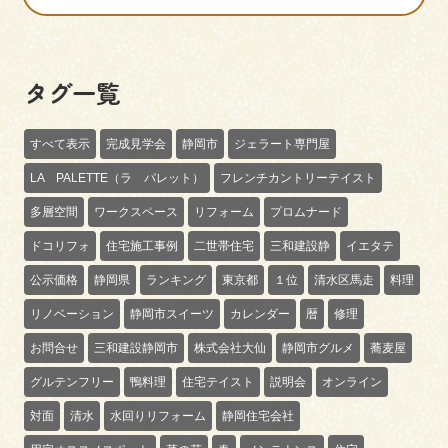
タグ一覧
すべて表示
完成見学会
静岡市
ジェラート専門屋
LA PALETTE（ラ パレット）
フレンチカントリーテイスト
多層空間
ワークスペース
リフォーム
プロムナード
ドコリフォ
住宅施工事例
二世帯住宅
三和建設静
イエタテ
公示価格
静岡県
ランキング
東京都
１位
清水区馬走
料理
リノベーション
静岡市スイーツ
カレンダー
暦
修理
お問合せ
三和建設静岡市
株式会社大仙
静岡市グルメ
蕎麦屋
グルテンフリー
鴨料理
住宅テイスト
説明会
オンライン
対面
清水
水回りリフォーム
静岡住宅会社