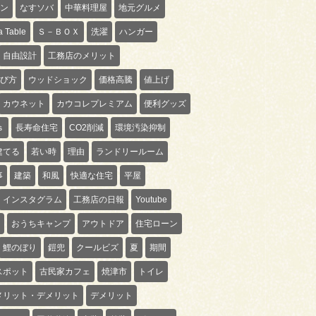
ン
なすソバ
中華料理屋
地元グルメ
 Table
Ｓ－ＢＯＸ
洗濯
ハンガー
自由設計
工務店のメリット
び方
ウッドショック
価格高騰
値上げ
カウネット
カウコレプレミアム
便利グッズ
ｓ
長寿命住宅
CO2削減
環境汚染抑制
建てる
若い時
理由
ランドリールーム
事
建築
和風
快適な住宅
平屋
インスタグラム
工務店の日報
Youtube
おうちキャンプ
アウトドア
住宅ローン
鯉のぼり
鎧兜
クールビズ
夏
期間
スポット
古民家カフェ
焼津市
トイレ
メリット・デメリット
デメリット