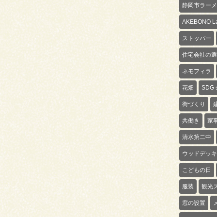
静岡市ラーメ
AKEBONO La
ストッパー
住宅会社の選
ネモフィラ
花畑
SDG
街づくり
共働き
家
清水第二中
ウッドデッキ
こどもの日
服装
観光
窓の設置