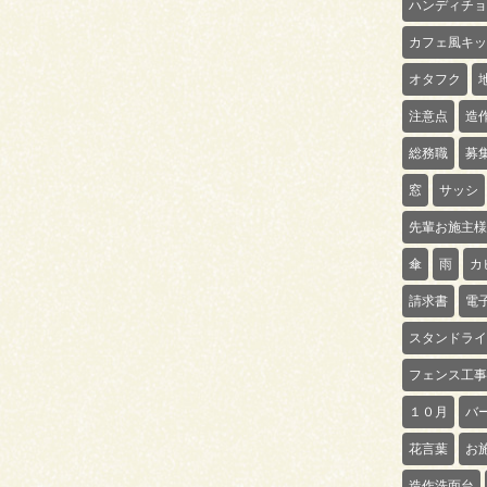
ハンディチョ
カフェ風キッ
オタフク
注意点
造
総務職
募
窓
サッシ
先輩お施主様
傘
雨
カ
請求書
電
スタンドライ
フェンス工事
１０月
バ
花言葉
お
造作洗面台