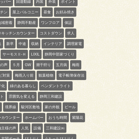
ッパー
回遊動線
内装
外装
ポイント
チン
屋上バルコニー
昼食
お好み焼き
地域密着
静岡不動産
ワンフロア
保証
作キッチンカウンター
コストダウン
求人
集
新卒
中途
収納
インテリア
調理家電
サーモスⅡ-Ｈ
LIXIL
静岡中部家づくり
の声
５月
GW
潮干狩り
五月病
梅雨
ビ対策
梅雨入り前
観葉植物
電子帳簿保存法
子化
緑のある暮らし
ペンダントライト
ト
雰囲気を変える
静岡三和建設
境界線
駿河区敷地
家の外観
ビール
ーカウンター
ホームバー
おうち時間
紫陽花
施主様の声
人気
設備
三和建設㈱
玄関ポーチ
ぴよりん
うちっちぴよりん