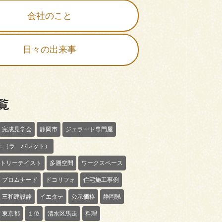
会社のこと
日々の出来事
覧
完成見学会
静岡市
ジェラート専門屋
TTE（ラ パレット）
トリーテイスト
多層空間
ワークスペース
プロムナード
ドコリフォ
住宅施工事例
三和建設静
イエタテ
公示価格
静岡県
東京都
１位
清水区馬走
料理