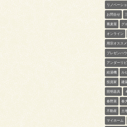
リノベーショ
お問合せ
蕎麦屋
グ
オンライン
用宗オススメ
プレゼンハウ
アンダーリビ
給湯機
ル
投資家
建
照明器具
春野菜
春
不動産
土
マイホーム