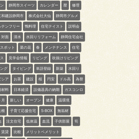
ン
静岡市スイーツ
カレンダー
暦
修理
三和建設静岡市
株式会社大仙
静岡市グルメ
ルテンフリー
鴨料理
住宅テイスト
説明会
対面
清水
水回りリフォーム
静岡住宅会社
スポット
菜の花
春
メンテナンス
住宅
ス
見学会情報
リビング
吹抜けリビング
ング
タイピング
単語登録
新築
水回り
ピシア
お茶
建設
桜
円安
ドル高
為替
築材料
日本経済
設備器具の納期
ガスコンロ
４月
新しい
オープン
健康
温環境
大根
子育て応援住宅
S-BOX
無垢材
地
注文住宅
低体温
血流
子供部屋
筍
賃貸
比較
メリットベメリット