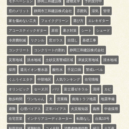
モチベーション
静岡三和建設株
建物見学
予約受付中
窓のメリット
静岡市三和建設株式会社
雰囲気
湿気
管理
家を傷めない工夫
フェイクグリーン
選び方
エレキギター
アコースティックギター
原宿
暑さ対策
シート
シェード
冷房費削減
リクシル
窓ガラス
目隠し
基礎工事
コンクリート
コンクリートの割れ
静岡三和建設株式会社
災害地域
洪水地域
土砂災害警戒区域
津波災害地域
浸水地域
採用
還元イオン整水器
酸性水
手足口病
警戒レベル
くふうイエタテ
中部地区
人気ランキング
住宅情報
オリンピック
セーヌ川
パリ
富士通ゼネラル
清掃
カビ
散歩時間
ワンちゃん
犬
営業職
南海トラフ地震
地震準備
避難
心理バイアス
正常バイアス
火災報知器
義務
中途採用
住宅営業
インテリアコーディネーター
転勤なし
台風10号
秋雨前線
避難勧告
コメ金額
消費者物価指数
縁日
十五夜