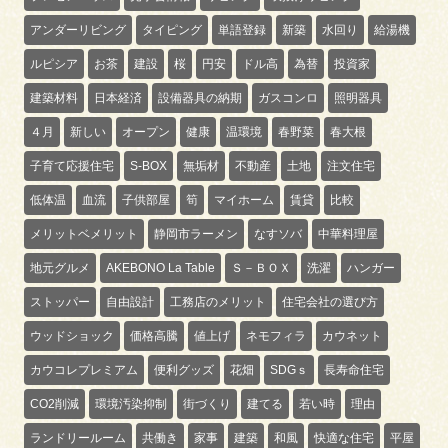
アンダーリビング
タイピング
単語登録
新築
水回り
給湯機
ルピシア
お茶
建設
桜
円安
ドル高
為替
投資家
建築材料
日本経済
設備器具の納期
ガスコンロ
照明器具
４月
新しい
オープン
健康
温環境
春野菜
春大根
子育て応援住宅
S-BOX
無垢材
不動産
土地
注文住宅
低体温
血流
子供部屋
筍
マイホーム
賃貸
比較
メリットベメリット
静岡市ラーメン
なすソバ
中華料理屋
地元グルメ
AKEBONO La Table
Ｓ－ＢＯＸ
洗濯
ハンガー
ストッパー
自由設計
工務店のメリット
住宅会社の選び方
ウッドショック
価格高騰
値上げ
ネモフィラ
カウネット
カウコレプレミアム
便利グッズ
花畑
SDGｓ
長寿命住宅
CO2削減
環境汚染抑制
街づくり
建てる
若い時
理由
ランドリールーム
共働き
家事
建築
和風
快適な住宅
平屋