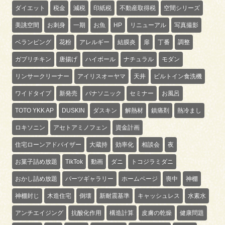
ダイエット
税金
減税
印紙税
不動産取得税
空間シリーズ
美誂空間
お刺身
一期
お魚
HP
リニューアル
写真撮影
ベランピング
花粉
アレルギー
結膜炎
扉
丁番
調整
ガブリチキン
唐揚げ
ハイボール
ナチュラル
モダン
リンサークリーナー
アイリスオーヤマ
天井
ビルトイン食洗機
ワイドタイプ
新発売
パナソニック
セミナー
お風呂
TOTO YKK AP
DUSKIN
ダスキン
解熱材
鎮痛剤
熱冷まし
ロキソニン
アセトアミノフェン
資金計画
住宅ローンアドバイザー
大蔵持
効率化
相談会
夜
お菓子詰め放題
TikTok
動画
ダニ
トコジラミダニ
おかし詰め放題
パーツギャラリー
ホームページ
喪中
神棚
神棚封じ
木造住宅
倒壊
新耐震基準
キャッシュレス
水素水
アンチエイジング
抗酸化作用
構造計算
皮膚の乾燥
健康問題