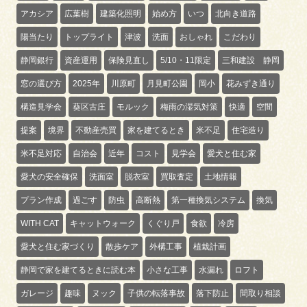
アカシア
広葉樹
建築化照明
始め方
いつ
北向き道路
陽当たり
トップライト
津波
洗面
おしゃれ
こだわり
静岡銀行
資産運用
保険見直し
5/10・11限定
三和建設 静岡
窓の選び方
2025年
川原町
月見町公園
岡小
花みずき通り
構造見学会
葵区古庄
モルック
梅雨の湿気対策
快適
空間
提案
境界
不動産売買
家を建てるとき
米不足
住宅造り
米不足対応
自治会
近年
コスト
見学会
愛犬と住む家
愛犬の安全確保
洗面室
脱衣室
買取査定
土地情報
プラン作成
過ごす
防虫
高断熱
第一種換気システム
換気
WITH CAT
キャットウォーク
くぐり戸
食欲
冷房
愛犬と住む家づくり
散歩ケア
外構工事
植栽計画
静岡で家を建てるときに読む本
小さな工事
水漏れ
ロフト
ガレージ
趣味
ヌック
子供の転落事故
落下防止
間取り相談