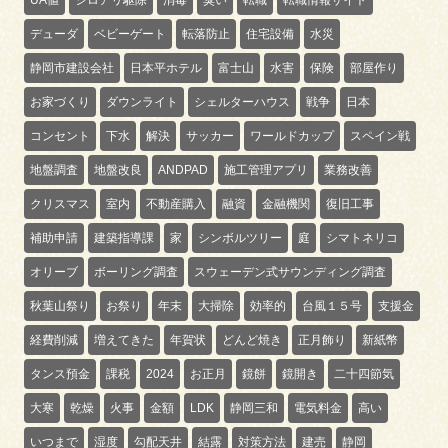
デューダ
ベビーゲート
転落防止
住宅設備
水災
静岡市建設会社
日本平ホテル
富士山
水害
保険
部屋作り
お家づくり
ダウンライト
シェルターハウス
戦争
日本
コンセント
下水
解決
サッカー
ワールドカップ
スペイン戦
地盤調査
地盤改良
ANDPAD
施工管理アプリ
業務改善
クリスマス
室内
不動産購入
融資
金融機関
復旧工事
補助申請
建築指導課
家
シンボルツリー
庭
シマトネリコ
オリーブ
ボーリング調査
スウェーデン式サウンディング調査
秋葉山祭り
お祭り
年末
大掃除
効率的
台風１５号
支援金
経費削減
増えてきた
年賀状
どんど焼き
正月飾り
新紙幣
タンス預金
課税
2024
お正月
鏡餅
鏡開き
二十四節気
大寒
乾燥
火事
金額
LDK
静岡三和
電気料金
高い
いつまで
湿度
勾配天井
結露
対策方法
建売
静岡