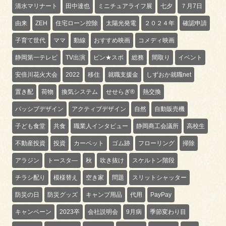
清水マリナート
田中達也
ミニチュアライフ展
七夕
７月7日
由来
ZEH
住宅ローン控除
太陽光発電
２０２４年
確認申請
子育て世代
ママ
動線
おすすめ映画
コメディ映画
静岡第一テレビ
TV出演
ピン★スポ
総務
間取り
イベント
安倍川花火大会
2022
移住
就職支援金
しずおか就職net
置き配
荷物
換気システム
せせらぎ®
熱交換
パッシブデザイン
アクティブデザイン
自然
自動販売機
子ども食堂
共食
職業人インタビュー
静岡商工会議所
高校生
不動産投資
投資
カーペット
ゴム跡
フローリング
掃除
アラジン
トースタ―
秋
吹き抜け
スケルトン階段
チラシ配り
模様替え
空き家
問題
スリットシャッター
防災の日
防災グッズ
キャンプ用品
代用
PayPay
キャンペーン
2023卒
会社説明会
9月病
季節変わり目