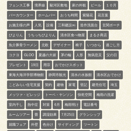
フェンス工事
境界線
駿河区敷地
家の外観
ビール
１０月
バーカウンター
ホームバー
おうち時間
紫陽花
花言葉
お施主様の声
人気
設備
三和建設㈱
造作洗面台
玄関ポーチ
ぴよりん
うちっちぴよりん
清水区食べ物屋
まるさ商店
魚介豚骨ラーメン
北欧
デザイナー
椅子
いつから
過ごし方
コクヨ
GLOO
夏越の大祓
茅の輪
人形
無病息災
父の日
プレゼント
19日
用宗
おでかけスポット
東海大海洋学部博物館
静岡市観光
清水の水族館
清水区おでかけ
こどみらい住宅支援
契約
建物
家電
登記
建売住宅
埼玉
メッツァ・ビレッジ
トーベ・ヤンソン
快乾空間
梅雨の洗濯
室内干し
熱中症
対策
6月
梅雨明け
電話番号
ルームツアー
畳
調湿効果
7月25日
グランシップ
就職フェア
外壁
色分け
サイディング
ツートン