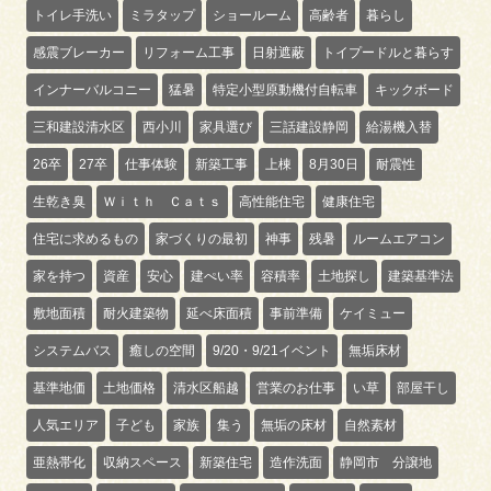
トイレ手洗い
ミラタップ
ショールーム
高齢者
暮らし
感震ブレーカー
リフォーム工事
日射遮蔽
トイプードルと暮らす
インナーバルコニー
猛暑
特定小型原動機付自転車
キックボード
三和建設清水区
西小川
家具選び
三話建設静岡
給湯機入替
26卒
27卒
仕事体験
新築工事
上棟
8月30日
耐震性
生乾き臭
Ｗｉｔｈ Ｃａｔｓ
高性能住宅
健康住宅
住宅に求めるもの
家づくりの最初
神事
残暑
ルームエアコン
家を持つ
資産
安心
建ぺい率
容積率
土地探し
建築基準法
敷地面積
耐火建築物
延べ床面積
事前準備
ケイミュー
システムバス
癒しの空間
9/20・9/21イベント
無垢床材
基準地価
土地価格
清水区船越
営業のお仕事
い草
部屋干し
人気エリア
子ども
家族
集う
無垢の床材
自然素材
亜熱帯化
収納スペース
新築住宅
造作洗面
静岡市 分譲地