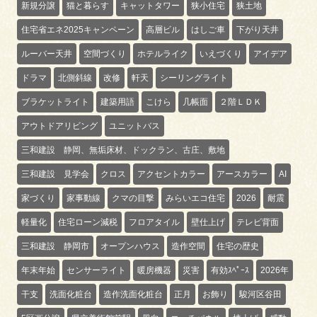
新規分譲
猫と暮らす
キャットタワー
狭小住宅
狭土地
住宅省エネ2025キャンペーン
高層ビル
はしご車
下がり天井
ルーバー天井
空間づくり
ホテルライク
いえづくり
アイデア
ドラマ
北側斜線
改修
軒天
シーリングライト
ブラケットライト
建築用語
こけら
几帳面
２階ＬＤＫ
アウトドアリビング
ユニットバス
三和建設 静岡、無垢床材、ドックラン、古庄、敷地
三和建設 見学会
クロス
アクセントカラー
アースカラー
AI
家づくり
家事動線
クマの目撃
みらいエコ住宅
2026
耐震
軽量化
住宅ローン減税
フロアタイル
壁仕上げ
テレビ背面
三和建設 静岡市
オープンハウス
造作空間
住宅の歴史
年末年始
センサーライト
暖房機器
災害
有効ｽﾍﾟｰｽ
2026年
干支
洗面化粧台
造作洗面化粧台
正月
お飾り
駿河区谷田