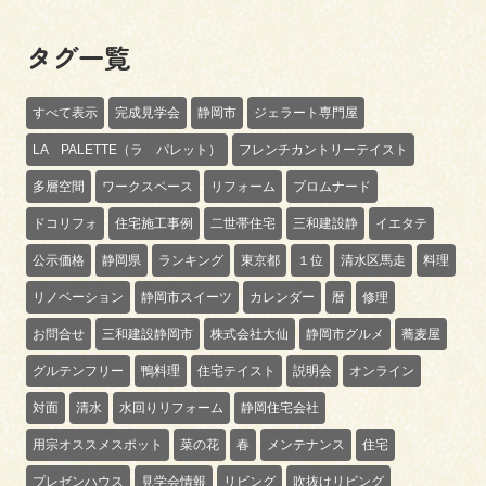
タグ一覧
すべて表示
完成見学会
静岡市
ジェラート専門屋
LA PALETTE（ラ パレット）
フレンチカントリーテイスト
多層空間
ワークスペース
リフォーム
プロムナード
ドコリフォ
住宅施工事例
二世帯住宅
三和建設静
イエタテ
公示価格
静岡県
ランキング
東京都
１位
清水区馬走
料理
リノベーション
静岡市スイーツ
カレンダー
暦
修理
お問合せ
三和建設静岡市
株式会社大仙
静岡市グルメ
蕎麦屋
グルテンフリー
鴨料理
住宅テイスト
説明会
オンライン
対面
清水
水回りリフォーム
静岡住宅会社
用宗オススメスポット
菜の花
春
メンテナンス
住宅
プレゼンハウス
見学会情報
リビング
吹抜けリビング