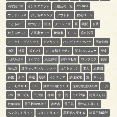
清水第二中
インスタグラム
工務店の日報
Youtube
ウッドデッキ
おうちキャンプ
アウトドア
住宅ローン
こどもの日
鯉のぼり
鎧兜
クールビズ
夏
期間
服装
観光スポット
古民家カフェ
焼津市
トイレ
窓の設置
メリット・デメリット
デメリット
ハンディチョッパー
回遊動線
内装
外装
ポイント
カフェ風キッチン
屋上バルコニー
昼食
お好み焼き
オタフク
地域密着
静岡不動産
ワンフロア
保証
注意点
造作キッチンカウンター
コストダウン
求人
総務職
募集
新卒
中途
収納
インテリア
調理家電
窓
サッシ
サーモスⅡ-Ｈ
LIXIL
静岡中部家づくり
先輩お施主様の声
５月
GW
潮干狩り
五月病
梅雨
傘
雨
カビ対策
梅雨入り前
観葉植物
電子帳簿保存法
請求書
電子化
緑のある暮らし
ペンダントライト
スタンドライト
雰囲気を変える
静岡三和建設