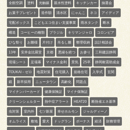
全館空調
塗料
光触媒
親水性塗料
キッチンカー
抽選会
お菓子プレゼント
造作額
清水区
にゃんこ
ネコ
アイディア
宅配ボックス
こどもエコ住まい支援事業
雨水タンク
断水
構造
コーヒーの種類
ブラジル
キリマンジャロ
コロンビア
ひな祭り
お雛様
片付け
吊るし雛
整理収納
設計相談会
13年
安井金比羅堂
京都
悪縁を絶つ
お参り
三和建設静岡
現場シート
足場幕
マイナス金利
景気
25卒
静岡耐震助成金
TOUKAI－ゼロ
地震対策
住宅購入
規格住宅
入学式
玄関
鏡
新卒採用
ニュータウン
高齢化
問題点
マイナンバーカード
健康保険証
マイナ保険証
クリーンシェルター
熱中症アラート
HEAT20
断熱省エネ基準
虫対策
室内外
七ツ新屋
幸せホルモン
ジャルディーノ
オムライス
敷地
愛犬
ドッグラン
ボーナス
経済
財務管理