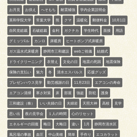
お月見
お供え
へそもち
耐震補強
学内企業説明会
英和学院大学
常葉大学
熊
クマ
温暖化
郵便料金
10月1日
自民党総裁
石破総裁
金利
ガクチカ
学生時代
面接
用語
グミッツｴル
カンロ
床暖房
ヒートポンプ式床暖房
ガス温水式床暖房
静岡市三和建設
webご祝儀
結婚式
ドライクリーニング
衣替え
文化の日
地震の死因
地震保険
保険の支払い
魅力
冬
清水エスパルス
応援グッズ
プレゼンハウス見学
勤労感謝の日
11月23日
エアコンの寿命
エアコン清掃
寒さ対策
床
部屋
強盗
防犯
護身
三和建設（株）
いい夫婦の日
夫婦岩
天照大神
高校
見学
思い出
夜の見学会
１人の時間
心のリセット
エネルギーの回復
晦日
大晦日
違い
1月
静岡市清水区
風呂場の事故
血圧
中山美穂
簡単
手作り
エコカラット