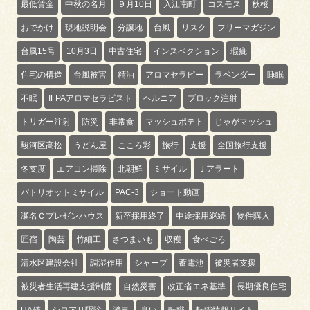
最低賃金
中秋の名月
９月10日
入江南町
コスモス
秋桜
おでかけ
現地説明会
分譲地
台風
リスク
フリーマガジン
台風15号
10月3日
中古住宅
インスペクション
瑕疵
住宅の構造
台風被害
精油
アロマセラピー
ラベンダー
睡眠
不眠
IFPAアロマセラピスト
ヘルニア
ブロック注射
トリガー注射
防災
非常食
マッシュポテト
じゃがマッシュ
駿河区高松
うどん屋
こころ彩
旅行
支援
全国旅行支援
冬支度
エアコン掃除
北朝鮮
ミサイル
Ｊアラート
パトリオットミサイル
PAC-3
ショート動画
瀬名Ｃプレゼンハウス
新卒採用終了
中途採用継続
物件購入
匠宿
陶芸
竹細工
さつまいも
収穫
食べごろ
清水区建設会社
調湿作用
シャープ
蓄電池
被災者支援
被災者生活再建支援制度
自然災害
改正省エネ基準
長期優良住宅
UA値
シロアリ駆除
消毒
臭い
転職
転職情報サイト