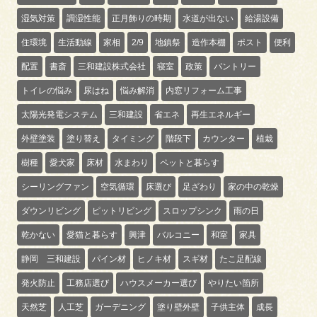
湿気対策
調湿性能
正月飾りの時期
水道が出ない
給湯設備
住環境
生活動線
家相
2/9
地鎮祭
造作本棚
ポスト
便利
配置
書斎
三和建設株式会社
寝室
政策
パントリー
トイレの悩み
尿はね
悩み解消
内窓リフォーム工事
太陽光発電システム
三和建設
省エネ
再生エネルギー
外壁塗装
塗り替え
タイミング
階段下
カウンター
植栽
樹種
愛犬家
床材
水まわり
ペットと暮らす
シーリングファン
空気循環
床選び
足ざわり
家の中の乾燥
ダウンリビング
ピットリビング
スロップシンク
雨の日
乾かない
愛猫と暮らす
興津
バルコニー
和室
家具
静岡 三和建設
パイン材
ヒノキ材
スギ材
たこ足配線
発火防止
工務店選び
ハウスメーカー選び
やりたい箇所
天然芝
人工芝
ガーデニング
塗り壁外壁
子供主体
成長