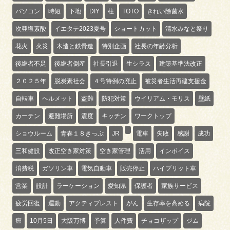
パソコン
時短
下地
DIY
柱
TOTO
きれい除菌水
次亜塩素酸
イエタテ2023夏号
ショートカット
清水みなと祭り
花火
火災
木造と鉄骨造
特別企画
社長の年齢分析
後継者不足
後継者倒産
社長引退
生シラス
建築基準法改正
２０２５年
脱炭素社会
４号特例の廃止
被災者生活再建支援金
自転車
ヘルメット
盗難
防犯対策
ウイリアム・モリス
壁紙
カーテン
避難場所
震度
キッチン
ワークトップ
ショウルーム
青春１８きっぷ
JR
電車
失敗
感謝
成功
三和健設
改正空き家対策
空き家管理
活用
インボイス
消費税
ガソリン車
電気自動車
販売停止
ハイブリット車
営業
設計
ラーケーション
愛知県
保護者
家族サービス
疲労回復
運動
アクティブレスト
がん
生存率を高める
病院
癌
10月5日
大阪万博
予算
人件費
チョコザップ
ジム