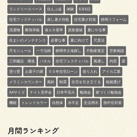
ランドリースペース
住んぷ会
体験
6月6日
住宅フィスティバル
蒸し暑さ対処
住宅暑さ対策
静岡リフォーム
洗濯物
断熱等級
省エネ基準
資産価値
夏にやる事
住まいのメンテナンス
必要な事
夏に向けて
尺貫法
尺モジュール
一寸法師
静岡市土地探し
不動産査定
空家相談
三和建設 構造
パネル
住宅フェスティバル
風通し
内窓
梁
塗り壁
お菓子の家
５０年住宅ローン
借り入れ
アイカ工業
メラミンカウンター
風鈴
制震
住宅を引き立てる
植栽選び
A4サイズ
ナイト見学会
日本平花火
勉強会
家づくり勉強会
機能
トレンドカラー
自然体
水不足
生活用水
熱中症対策
月間ランキング