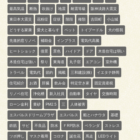
最高気温
断熱
吹抜け
地震
耐震等級
阪神淡路大震災
東日本大震災
花粉症
症状
階段
種類
吉田町
小山城
どうする家康
愛犬と暮らす
ペット
トイプードル
犬の怪我
先進的窓リノベ
補助金
インプラス
電気代高騰
ヒートショック
借景
景色
ハイドア
ドア
木造住宅は弱い
木造住宅は強い
祭り
東海道
丸子宿
エアコン
室外機
トラベル
電気代
節約
掲載
三和建設(株)
イエタテ静岡
住宅紹介
お酒
肝臓
飲み会
特定空き家
固定資産税
リノベ住宅
浄化槽
新入社員
自動車
タイヤ
交換時期
ローン金利
黄砂
PM2.5
三
人体被害
エスパルスドリームプラザ
エスパルス
船とハナウタ
基礎
鉄筋
サビ
不良品
防水
ＦRP防水
ベランダ
ストレス
ツボ押し
マスク着用
コロナ
誕生花
馬走
LEDライト