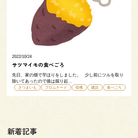
三和建設の強み
リフォーム
会社概要
採用情報
2022/10/24
サツマイモの食べごろ
先日、家の畑で芋ほりをしました。 少し前にツルを取り
除いてあったので後は掘り起…
さつまいも
プロムナード
収穫
建設
食べごろ
054-365-3838
受付時間／平日9:00 - 18:00
土日9:00 - 16:00
新着記事