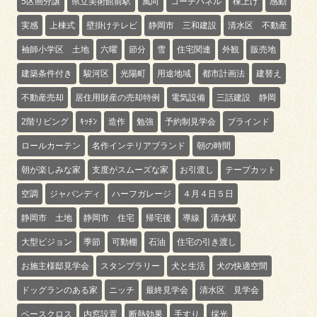
5区画分譲
県立美術館前駅
風向
コーチパネル
棟上げ
感動
実感
上棟式
壁掛けテレビ
静岡市 三和建設
清水区 不動産
袖師小学区 土地
六曜
節分
雪
住宅関連
外観
販売地
建築条件付き
駿河区
光陽町
用途地域
都市計画法
建替え
不動産売却
居住用財産の売却特例
電気設備
三話建設 静岡
2階リビング
ｷｯﾁﾝ
造作
勉強
予約制見学会
ブラインド
ロールカーテン
名作インテリアブランド
朝の時間
朝が楽しみな家
支度がスムーズな家
お引渡し
テープカット
空調
ジャパンディ
ハーフガレージ
４月４日５日
静岡市 土地
静岡市 住宅
帰宅後
導線
清水駅
大型ビジョン
季節
可動棚
石油
住宅の引き渡し
お施主様邸見学会
スタンプラリー
犬と生活
犬の快適空間
ドッグランのある家
ニッチ
最終見学会
清水区 見学会
ベースクロス
内窓設置
断熱効果
手すり
採光