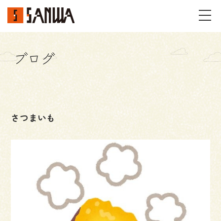
ブログ
イベント・見学会
不動産情報
さつまいも
事例
施工事例
パーツギャラリー
お客様の声
私たちのこと