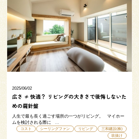
来場予約
お問い合わせ
資料請求
2025/06/02
広さ ≠ 快適？ リビングの大きさで後悔しないた
めの羅針盤
人生で最も長く過ごす場所の一つがリビング。 マイホー
ムを検討される際に …
コスト
シーリングファン
リビング
三和建設(株)
吹抜け