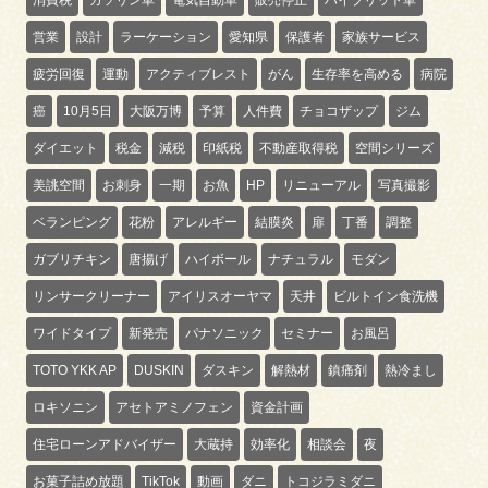
営業
設計
ラーケーション
愛知県
保護者
家族サービス
疲労回復
運動
アクティブレスト
がん
生存率を高める
病院
癌
10月5日
大阪万博
予算
人件費
チョコザップ
ジム
ダイエット
税金
減税
印紙税
不動産取得税
空間シリーズ
美誂空間
お刺身
一期
お魚
HP
リニューアル
写真撮影
ベランピング
花粉
アレルギー
結膜炎
扉
丁番
調整
ガブリチキン
唐揚げ
ハイボール
ナチュラル
モダン
リンサークリーナー
アイリスオーヤマ
天井
ビルトイン食洗機
ワイドタイプ
新発売
パナソニック
セミナー
お風呂
TOTO YKK AP
DUSKIN
ダスキン
解熱材
鎮痛剤
熱冷まし
ロキソニン
アセトアミノフェン
資金計画
住宅ローンアドバイザー
大蔵持
効率化
相談会
夜
お菓子詰め放題
TikTok
動画
ダニ
トコジラミダニ