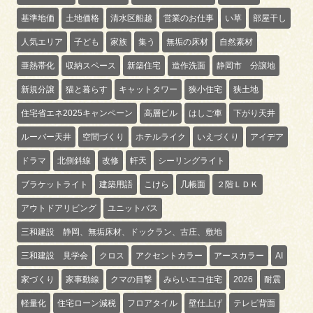
基準地価
土地価格
清水区船越
営業のお仕事
い草
部屋干し
人気エリア
子ども
家族
集う
無垢の床材
自然素材
亜熱帯化
収納スペース
新築住宅
造作洗面
静岡市 分譲地
新規分譲
猫と暮らす
キャットタワー
狭小住宅
狭土地
住宅省エネ2025キャンペーン
高層ビル
はしご車
下がり天井
ルーバー天井
空間づくり
ホテルライク
いえづくり
アイデア
ドラマ
北側斜線
改修
軒天
シーリングライト
ブラケットライト
建築用語
こけら
几帳面
２階ＬＤＫ
アウトドアリビング
ユニットバス
三和建設 静岡、無垢床材、ドックラン、古庄、敷地
三和建設 見学会
クロス
アクセントカラー
アースカラー
AI
家づくり
家事動線
クマの目撃
みらいエコ住宅
2026
耐震
軽量化
住宅ローン減税
フロアタイル
壁仕上げ
テレビ背面