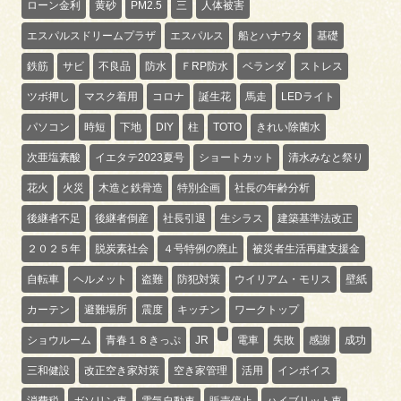
ローン金利
黄砂
PM2.5
三
人体被害
エスパルスドリームプラザ
エスパルス
船とハナウタ
基礎
鉄筋
サビ
不良品
防水
ＦRP防水
ベランダ
ストレス
ツボ押し
マスク着用
コロナ
誕生花
馬走
LEDライト
パソコン
時短
下地
DIY
柱
TOTO
きれい除菌水
次亜塩素酸
イエタテ2023夏号
ショートカット
清水みなと祭り
花火
火災
木造と鉄骨造
特別企画
社長の年齢分析
後継者不足
後継者倒産
社長引退
生シラス
建築基準法改正
２０２５年
脱炭素社会
４号特例の廃止
被災者生活再建支援金
自転車
ヘルメット
盗難
防犯対策
ウイリアム・モリス
壁紙
カーテン
避難場所
震度
キッチン
ワークトップ
ショウルーム
青春１８きっぷ
JR
電車
失敗
感謝
成功
三和健設
改正空き家対策
空き家管理
活用
インボイス
消費税
ガソリン車
電気自動車
販売停止
ハイブリット車