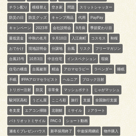
チラシ配り
模様替え
空き家
問題
スリットシャッター
防災の日
防災グッズ
キャンプ用品
代用
PayPay
キャンペーン
2023卒
会社説明会
9月病
季節変わり目
最低賃金
中秋の名月
９月10日
入江南町
コスモス
秋桜
おでかけ
現地説明会
分譲地
台風
リスク
フリーマガジン
台風15号
10月3日
中古住宅
インスペクション
瑕疵
住宅の構造
台風被害
精油
アロマセラピー
ラベンダー
睡眠
不眠
IFPAアロマセラピスト
ヘルニア
ブロック注射
トリガー注射
防災
非常食
マッシュポテト
じゃがマッシュ
駿河区高松
うどん屋
こころ彩
旅行
支援
全国旅行支援
冬支度
エアコン掃除
北朝鮮
ミサイル
Ｊアラート
パトリオットミサイル
PAC-3
ショート動画
瀬名Ｃプレゼンハウス
新卒採用終了
中途採用継続
物件購入