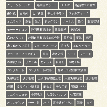
クリーンシェルター
熱中症アラート
HEAT20
断熱省エネ基準
虫対策
室内外
七ツ新屋
幸せホルモン
ジャルディーノ
オムライス
敷地
愛犬
ドッグラン
ボーナス
経済
財務管理
モチベーション
静岡三和建設株
建物見学
予約受付中
窓のメリット
静岡市三和建設株式会社
雰囲気
湿気
管理
家を傷めない工夫
フェイクグリーン
選び方
エレキギター
アコースティックギター
原宿
暑さ対策
シート
シェード
冷房費削減
リクシル
窓ガラス
目隠し
基礎工事
コンクリート
コンクリートの割れ
静岡三和建設株式会社
災害地域
洪水地域
土砂災害警戒区域
津波災害地域
浸水地域
採用
還元イオン整水器
酸性水
手足口病
警戒レベル
くふうイエタテ
中部地区
人気ランキング
住宅情報
オリンピック
セーヌ川
パリ
富士通ゼネラル
清掃
カビ