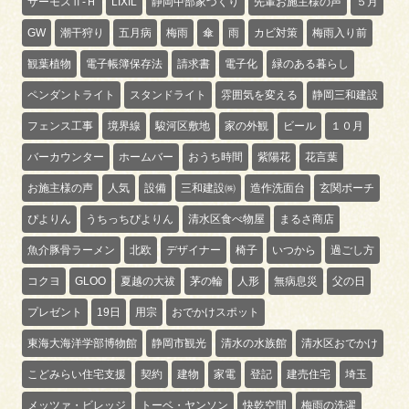
サーモスⅡ-Ｈ
LIXIL
静岡中部家づくり
先輩お施主様の声
５月
GW
潮干狩り
五月病
梅雨
傘
雨
カビ対策
梅雨入り前
観葉植物
電子帳簿保存法
請求書
電子化
緑のある暮らし
ペンダントライト
スタンドライト
雰囲気を変える
静岡三和建設
フェンス工事
境界線
駿河区敷地
家の外観
ビール
１０月
バーカウンター
ホームバー
おうち時間
紫陽花
花言葉
お施主様の声
人気
設備
三和建設㈱
造作洗面台
玄関ポーチ
ぴよりん
うちっちぴよりん
清水区食べ物屋
まるさ商店
魚介豚骨ラーメン
北欧
デザイナー
椅子
いつから
過ごし方
コクヨ
GLOO
夏越の大祓
茅の輪
人形
無病息災
父の日
プレゼント
19日
用宗
おでかけスポット
東海大海洋学部博物館
静岡市観光
清水の水族館
清水区おでかけ
こどみらい住宅支援
契約
建物
家電
登記
建売住宅
埼玉
メッツァ・ビレッジ
トーベ・ヤンソン
快乾空間
梅雨の洗濯