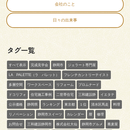
会社のこと
日々の出来事
タグ一覧
すべて表示
完成見学会
静岡市
ジェラート専門屋
LA PALETTE（ラ パレット）
フレンチカントリーテイスト
多層空間
ワークスペース
リフォーム
プロムナード
ドコリフォ
住宅施工事例
二世帯住宅
三和建設静
イエタテ
公示価格
静岡県
ランキング
東京都
１位
清水区馬走
料理
リノベーション
静岡市スイーツ
カレンダー
暦
修理
お問合せ
三和建設静岡市
株式会社大仙
静岡市グルメ
蕎麦屋