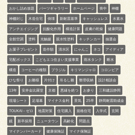
おかし詰め放題
パーツギャラリー
ホームページ
喪中
神棚
神棚封じ
木造住宅
倒壊
新耐震基準
キャッシュレス
水素水
アンチエイジング
抗酸化作用
構造計算
皮膚の乾燥
健康問題
全館空調
塗料
光触媒
親水性塗料
キッチンカー
抽選会
お菓子プレゼント
造作額
清水区
にゃんこ
ネコ
アイディア
宅配ボックス
こどもエコ住まい支援事業
雨水タンク
断水
構造
コーヒーの種類
ブラジル
キリマンジャロ
コロンビア
ひな祭り
お雛様
片付け
吊るし雛
整理収納
設計相談会
13年
安井金比羅堂
京都
悪縁を絶つ
お参り
三和建設静岡
現場シート
足場幕
マイナス金利
景気
25卒
静岡耐震助成金
TOUKAI－ゼロ
地震対策
住宅購入
規格住宅
入学式
玄関
鏡
新卒採用
ニュータウン
高齢化
問題点
マイナンバーカード
健康保険証
マイナ保険証