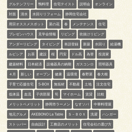
グルテンフリー
鴨料理
住宅テイスト
説明会
オンライン
対面
清水
水回りリフォーム
静岡住宅会社
用宗オススメスポット
菜の花
春
メンテナンス
住宅
プレゼンハウス
見学会情報
リビング
吹抜けリビング
アンダーリビング
タイピング
単語登録
新築
水回り
給湯機
ルピシア
お茶
建設
桜
円安
ドル高
為替
投資家
建築材料
日本経済
設備器具の納期
ガスコンロ
照明器具
４月
新しい
オープン
健康
温環境
春野菜
春大根
子育て応援住宅
S-BOX
無垢材
不動産
土地
注文住宅
低体温
血流
子供部屋
筍
マイホーム
賃貸
比較
メリットベメリット
静岡市ラーメン
なすソバ
中華料理屋
地元グルメ
AKEBONO La Table
Ｓ－ＢＯＸ
洗濯
ハンガー
ストッパー
自由設計
工務店のメリット
住宅会社の選び方