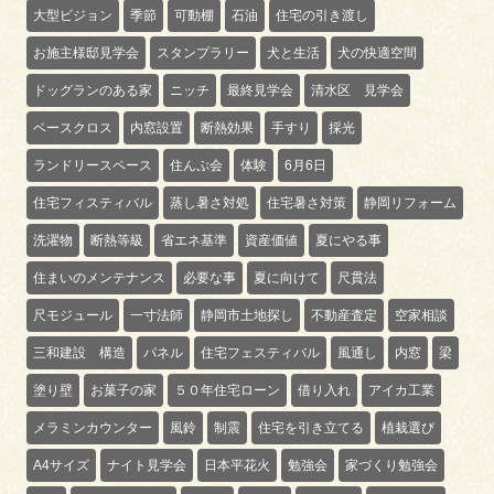
大型ビジョン
季節
可動棚
石油
住宅の引き渡し
お施主様邸見学会
スタンプラリー
犬と生活
犬の快適空間
ドッグランのある家
ニッチ
最終見学会
清水区 見学会
ベースクロス
内窓設置
断熱効果
手すり
採光
ランドリースペース
住んぷ会
体験
6月6日
住宅フィスティバル
蒸し暑さ対処
住宅暑さ対策
静岡リフォーム
洗濯物
断熱等級
省エネ基準
資産価値
夏にやる事
住まいのメンテナンス
必要な事
夏に向けて
尺貫法
尺モジュール
一寸法師
静岡市土地探し
不動産査定
空家相談
三和建設 構造
パネル
住宅フェスティバル
風通し
内窓
梁
塗り壁
お菓子の家
５０年住宅ローン
借り入れ
アイカ工業
メラミンカウンター
風鈴
制震
住宅を引き立てる
植栽選び
A4サイズ
ナイト見学会
日本平花火
勉強会
家づくり勉強会