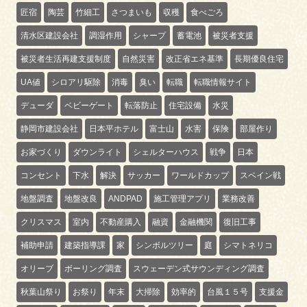
匠宿
陶芸
竹細工
さつまいも
収穫
食べごろ
清水区建設会社
調湿作用
シャープ
蓄電池
被災者支援
被災者生活再建支援制度
自然災害
改正省エネ基準
長期優良住宅
UA値
シロアリ駆除
消毒
臭い
転職
転職情報サイト
デューダ
ベビーゲート
転落防止
住宅設備
水災
静岡市建設会社
日本平ホテル
富士山
水害
保険
部屋作り
お家づくり
ダウンライト
シェルターハウス
戦争
日本
コンセント
下水
解決
サッカー
ワールドカップ
スペイン戦
地盤調査
地盤改良
ANDPAD
施工管理アプリ
業務改善
クリスマス
室内
不動産購入
融資
金融機関
復旧工事
補助申請
建築指導課
家
シンボルツリー
庭
シマトネリコ
オリーブ
ボーリング調査
スウェーデン式サウンディング調査
秋葉山祭り
お祭り
年末
大掃除
効率的
台風１５号
支援金