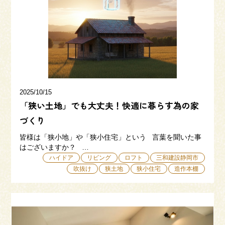
三和建設の強み
リフォーム
会社概要
採用情報
2025/10/15
「狭い土地」でも大丈夫！快適に暮らす為の家
づくり
皆様は「狭小地」や「狭小住宅」という 言葉を聞いた事
はございますか？ …
054-365-3838
ハイドア
リビング
ロフト
三和建設静岡市
吹抜け
狭土地
狭小住宅
造作本棚
受付時間／平日9:00 - 18:00
土日9:00 - 16:00