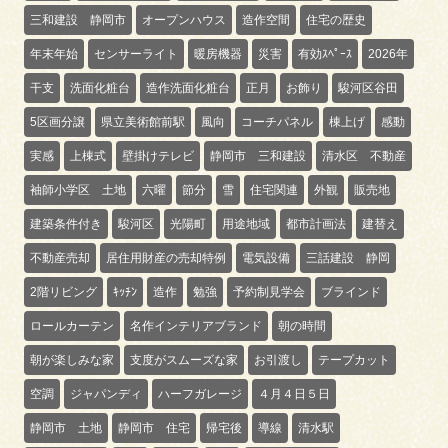
三和建設 静岡市
オープンハウス
造作空間
住宅の歴史
年末年始
センサーライト
暖房機器
災害
有効ｽﾍﾟｰｽ
2026年
干支
洗面化粧台
造作洗面化粧台
正月
お飾り
駿河区谷田
5区画分譲
県立美術館前駅
風向
コーチパネル
棟上げ
感動
実感
上棟式
壁掛けテレビ
静岡市 三和建設
清水区 不動産
袖師小学区 土地
六曜
節分
雪
住宅関連
外観
販売地
建築条件付き
駿河区
光陽町
用途地域
都市計画法
建替え
不動産売却
居住用財産の売却特例
電気設備
三話建設 静岡
2階リビング
ｷｯﾁﾝ
造作
勉強
予約制見学会
ブラインド
ロールカーテン
名作インテリアブランド
朝の時間
朝が楽しみな家
支度がスムーズな家
お引渡し
テープカット
空調
ジャパンディ
ハーフガレージ
４月４日５日
静岡市 土地
静岡市 住宅
帰宅後
導線
清水駅