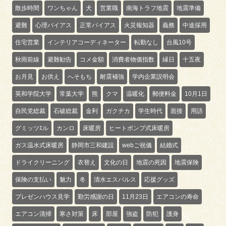
散歩時間
ワンちゃん
犬
営業職
南海トラフ地震
地震準備
避難
心理バイアス
正常バイアス
火災報知器
義務
中途採用
住宅営業
インテリアコーディネーター
転勤なし
台風10号
秋雨前線
避難勧告
コメ金額
消費者物価指数
縁日
十五夜
お月見
お供え
へそもち
耐震補強
学内企業説明会
英和学院大学
常葉大学
熊
クマ
温暖化
郵便料金
10月1日
自民党総裁
石破総裁
金利
ガクチカ
学生時代
面接
用語
グミッツｴル
カンロ
床暖房
ヒートポンプ式床暖房
ガス温水式床暖房
静岡市三和建設
webご祝儀
結婚式
ドライクリーニング
衣替え
文化の日
地震の死因
地震保険
保険の支払い
魅力
冬
清水エスパルス
応援グッズ
プレゼンハウス見学
勤労感謝の日
11月23日
エアコンの寿命
エアコン清掃
寒さ対策
床
部屋
強盗
防犯
護身