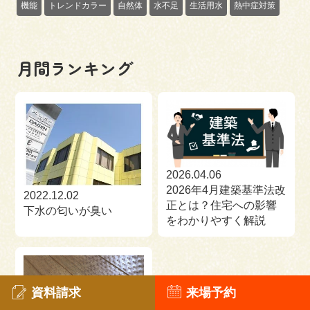
機能
トレンドカラー
自然体
水不足
生活用水
熱中症対策
月間ランキング
2026.04.06
2026年4月建築基準法改
2022.12.02
正とは？住宅への影響
下水の匂いが臭い
をわかりやすく解説
資料請求
来場予約