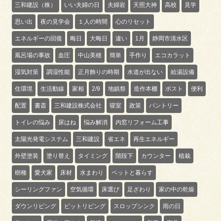
三和建設（株）
いい夫婦の日
夫婦岩
天照大神
高校
見学
思い出
夜の見学会
１人の時間
心のリセット
エネルギーの回復
晦日
大晦日
違い
1月
静岡市清水区
風呂場の事故
血圧
中山美穂
簡単
手作り
エコカラット
湿気対策
調湿性能
正月飾りの時期
水道が出ない
給湯設備
住環境
生活動線
家相
2/9
地鎮祭
造作本棚
ポスト
便利
配置
書斎
三和建設株式会社
寝室
政策
パントリー
トイレの悩み
尿はね
悩み解消
内窓リフォーム工事
太陽光発電システム
三和建設
省エネ
再生エネルギー
外壁塗装
塗り替え
タイミング
階段下
カウンター
植栽
樹種
愛犬家
床材
水まわり
ペットと暮らす
シーリングファン
空気循環
床選び
足ざわり
家の中の乾燥
ダウンリビング
ピットリビング
スロップシンク
雨の日