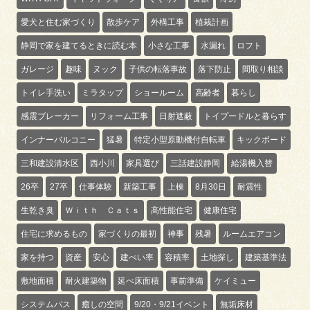
愛犬と住む家づくり
散歩ケア
外構工事
植栽計画
静岡で家を建てるときに読む本
小さな工事
水漏れ
ロフト
ガレージ
趣味
ヌック
子供の転落事故
落下防止
間取り相談
トイレ手洗い
ミラタップ
ショールーム
高齢者
暮らし
感震ブレーカー
リフォーム工事
日射遮蔽
トイプードルと暮らす
インナーバルコニー
猛暑
特定小型原動機付自転車
キックボード
三和建設清水区
西小川
家具選び
三話建設静岡
給湯機入替
26卒
27卒
仕事体験
新築工事
上棟
8月30日
耐震性
生乾き臭
Ｗｉｔｈ Ｃａｔｓ
高性能住宅
健康住宅
住宅に求めるもの
家づくりの最初
神事
残暑
ルームエアコン
家を持つ
資産
安心
建ぺい率
容積率
土地探し
建築基準法
敷地面積
耐火建築物
延べ床面積
事前準備
ケイミュー
システムバス
癒しの空間
9/20・9/21イベント
無垢床材