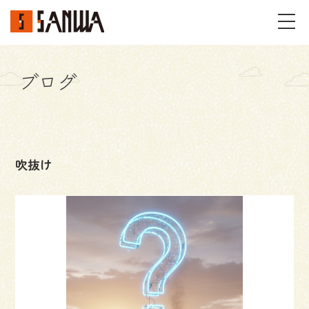
ブログ
イベント・見学会
不動産情報
吹抜け
事例
施工事例
パーツギャラリー
お客様の声
私たちのこと