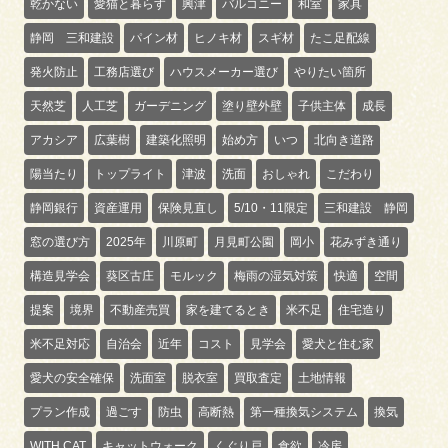
乾かない
愛猫と暮らす
興津
バルコニー
和室
家具
静岡 三和建設
パイン材
ヒノキ材
スギ材
たこ足配線
発火防止
工務店選び
ハウスメーカー選び
やりたい箇所
天然芝
人工芝
ガーデニング
塗り壁外壁
子供主体
成長
アカシア
広葉樹
建築化照明
始め方
いつ
北向き道路
陽当たり
トップライト
津波
洗面
おしゃれ
こだわり
静岡銀行
資産運用
保険見直し
5/10・11限定
三和建設 静岡
窓の選び方
2025年
川原町
月見町公園
岡小
花みずき通り
構造見学会
葵区古庄
モルック
梅雨の湿気対策
快適
空間
提案
境界
不動産売買
家を建てるとき
米不足
住宅造り
米不足対応
自治会
近年
コスト
見学会
愛犬と住む家
愛犬の安全確保
洗面室
脱衣室
買取査定
土地情報
プラン作成
過ごす
防虫
高断熱
第一種換気システム
換気
WITH CAT
キャットウォーク
くぐり戸
食欲
冷房