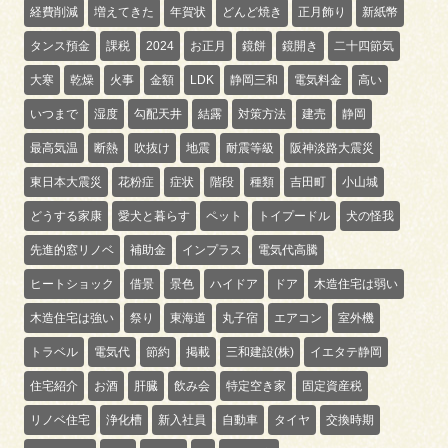
経費削減
増えてきた
年賀状
どんど焼き
正月飾り
新紙幣
タンス預金
課税
2024
お正月
鏡餅
鏡開き
二十四節気
大寒
乾燥
火事
金額
LDK
静岡三和
電気料金
高い
いつまで
湿度
勾配天井
結露
対策方法
建売
静岡
最高気温
断熱
吹抜け
地震
耐震等級
阪神淡路大震災
東日本大震災
花粉症
症状
階段
種類
吉田町
小山城
どうする家康
愛犬と暮らす
ペット
トイプードル
犬の怪我
先進的窓リノベ
補助金
インプラス
電気代高騰
ヒートショック
借景
景色
ハイドア
ドア
木造住宅は弱い
木造住宅は強い
祭り
東海道
丸子宿
エアコン
室外機
トラベル
電気代
節約
掲載
三和建設(株)
イエタテ静岡
住宅紹介
お酒
肝臓
飲み会
特定空き家
固定資産税
リノベ住宅
浄化槽
新入社員
自動車
タイヤ
交換時期