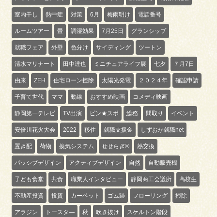
室内干し
熱中症
対策
6月
梅雨明け
電話番号
ルームツアー
畳
調湿効果
7月25日
グランシップ
就職フェア
外壁
色分け
サイディング
ツートン
清水マリナート
田中達也
ミニチュアライフ展
七夕
７月7日
由来
ZEH
住宅ローン控除
太陽光発電
２０２４年
確認申請
子育て世代
ママ
動線
おすすめ映画
コメディ映画
静岡第一テレビ
TV出演
ピン★スポ
総務
間取り
イベント
安倍川花火大会
2022
移住
就職支援金
しずおか就職net
置き配
荷物
換気システム
せせらぎ®
熱交換
パッシブデザイン
アクティブデザイン
自然
自動販売機
子ども食堂
共食
職業人インタビュー
静岡商工会議所
高校生
不動産投資
投資
カーペット
ゴム跡
フローリング
掃除
アラジン
トースタ―
秋
吹き抜け
スケルトン階段