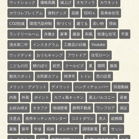
ウッドショック
価格高騰
値上げ
ネモフィラ
カウネット
カウコレプレミアム
便利グッズ
花畑
SDGｓ
長寿命住宅
CO2削減
環境汚染抑制
街づくり
建てる
若い時
理由
ランドリールーム
共働き
家事
建築
和風
快適な住宅
平屋
清水第二中
インスタグラム
工務店の日報
Youtube
ウッドデッキ
おうちキャンプ
アウトドア
住宅ローン
こどもの日
鯉のぼり
鎧兜
クールビズ
夏
期間
服装
観光スポット
古民家カフェ
焼津市
トイレ
窓の設置
メリット・デメリット
デメリット
ハンディチョッパー
回遊動線
内装
外装
ポイント
カフェ風キッチン
屋上バルコニー
昼食
お好み焼き
オタフク
地域密着
静岡不動産
ワンフロア
保証
注意点
造作キッチンカウンター
コストダウン
求人
総務職
募集
新卒
中途
収納
インテリア
調理家電
窓
サッシ