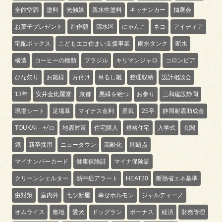
全館空調
塗料
光触媒
親水性塗料
キッチンカー
抽選会
お菓子プレゼント
造作額
清水区
にゃんこ
ネコ
アイディア
宅配ボックス
こどもエコ住まい支援事業
雨水タンク
断水
構造
コーヒーの種類
ブラジル
キリマンジャロ
コロンビア
ひな祭り
お雛様
片付け
吊るし雛
整理収納
設計相談会
13年
安井金比羅堂
京都
悪縁を絶つ
お参り
三和建設静岡
現場シート
足場幕
マイナス金利
景気
25卒
静岡耐震助成金
TOUKAI－ゼロ
地震対策
住宅購入
規格住宅
入学式
玄関
鏡
新卒採用
ニュータウン
高齢化
問題点
マイナンバーカード
健康保険証
マイナ保険証
クリーンシェルター
熱中症アラート
HEAT20
断熱省エネ基準
虫対策
室内外
七ツ新屋
幸せホルモン
ジャルディーノ
オムライス
敷地
愛犬
ドッグラン
ボーナス
経済
財務管理