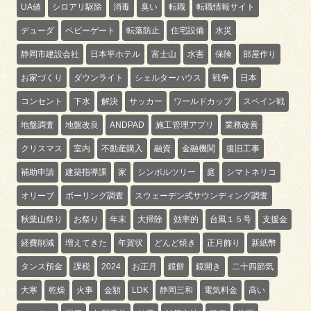
UA値
シロアリ駆除
消毒
臭い
転職
転職情報サイト
デューダ
ベビーゲート
転落防止
住宅設備
水災
静岡市建設会社
日本平ホテル
富士山
水害
保険
部屋作り
お家づくり
ダウンライト
シェルターハウス
戦争
日本
コンセント
下水
解決
サッカー
ワールドカップ
スペイン戦
地盤調査
地盤改良
ANDPAD
施工管理アプリ
業務改善
クリスマス
室内
不動産購入
融資
金融機関
復旧工事
補助申請
建築指導課
家
シンボルツリー
庭
シマトネリコ
オリーブ
ボーリング調査
スウェーデン式サウンディング調査
秋葉山祭り
お祭り
年末
大掃除
効率的
台風１５号
支援金
経費削減
増えてきた
年賀状
どんど焼き
正月飾り
新紙幣
タンス預金
課税
2024
お正月
鏡餅
鏡開き
二十四節気
大寒
乾燥
火事
金額
LDK
静岡三和
電気料金
高い