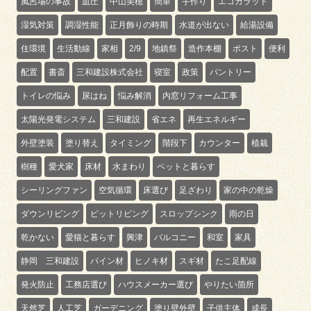
風呂場の事故
血圧
中山美穂
簡単
手作り
エコカラット
湿気対策
調湿性能
正月飾りの時期
水道が出ない
給湯設備
住環境
生活動線
家相
2/9
地鎮祭
造作本棚
ポスト
便利
配置
書斎
三和建設株式会社
寝室
政策
パントリー
トイレの悩み
尿はね
悩み解消
内窓リフォーム工事
太陽光発電システム
三和建設
省エネ
再生エネルギー
外壁塗装
塗り替え
タイミング
階段下
カウンター
植栽
樹種
愛犬家
床材
水まわり
ペットと暮らす
シーリングファン
空気循環
床選び
足ざわり
家の中の乾燥
ダウンリビング
ピットリビング
スロップシンク
雨の日
乾かない
愛猫と暮らす
興津
バルコニー
和室
家具
静岡 三和建設
パイン材
ヒノキ材
スギ材
たこ足配線
発火防止
工務店選び
ハウスメーカー選び
やりたい箇所
天然芝
人工芝
ガーデニング
塗り壁外壁
子供主体
成長