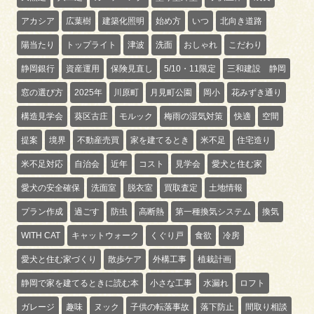
アカシア
広葉樹
建築化照明
始め方
いつ
北向き道路
陽当たり
トップライト
津波
洗面
おしゃれ
こだわり
静岡銀行
資産運用
保険見直し
5/10・11限定
三和建設 静岡
窓の選び方
2025年
川原町
月見町公園
岡小
花みずき通り
構造見学会
葵区古庄
モルック
梅雨の湿気対策
快適
空間
提案
境界
不動産売買
家を建てるとき
米不足
住宅造り
米不足対応
自治会
近年
コスト
見学会
愛犬と住む家
愛犬の安全確保
洗面室
脱衣室
買取査定
土地情報
プラン作成
過ごす
防虫
高断熱
第一種換気システム
換気
WITH CAT
キャットウォーク
くぐり戸
食欲
冷房
愛犬と住む家づくり
散歩ケア
外構工事
植栽計画
静岡で家を建てるときに読む本
小さな工事
水漏れ
ロフト
ガレージ
趣味
ヌック
子供の転落事故
落下防止
間取り相談