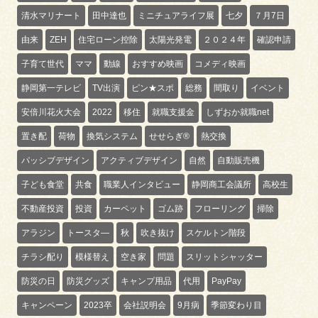
清水マリナート
田中達也
ミニチュアライフ展
七夕
７月7日
由来
ZEH
住宅ローン控除
太陽光発電
２０２４年
確認申請
子育て世代
ママ
動線
おすすめ映画
コメディ映画
静岡第一テレビ
TV出演
ピン★スポ
総務
間取り
イベント
安倍川花火大会
2022
移住
就職支援金
しずおか就職net
置き配
荷物
換気システム
せせらぎ®
熱交換
パッシブデザイン
アクティブデザイン
自然
自動販売機
子ども食堂
共食
職業人インタビュー
静岡商工会議所
高校生
不動産投資
投資
カーペット
ゴム跡
フローリング
掃除
アラジン
トースタ―
秋
吹き抜け
スケルトン階段
チラシ配り
模様替え
空き家
問題
スリットシャッター
防災の日
防災グッズ
キャンプ用品
代用
PayPay
キャンペーン
2023卒
会社説明会
9月病
季節変わり目