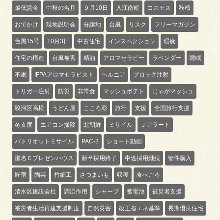
最低賃金
中秋の名月
９月10日
入江南町
コスモス
秋桜
おでかけ
現地説明会
分譲地
台風
リスク
フリーマガジン
台風15号
10月3日
中古住宅
インスペクション
瑕疵
住宅の構造
台風被害
精油
アロマセラピー
ラベンダー
睡眠
不眠
IFPAアロマセラピスト
ヘルニア
ブロック注射
トリガー注射
防災
非常食
マッシュポテト
じゃがマッシュ
駿河区高松
うどん屋
こころ彩
旅行
支援
全国旅行支援
冬支度
エアコン掃除
北朝鮮
ミサイル
Ｊアラート
パトリオットミサイル
PAC-3
ショート動画
瀬名Ｃプレゼンハウス
新卒採用終了
中途採用継続
物件購入
匠宿
陶芸
竹細工
さつまいも
収穫
食べごろ
清水区建設会社
調湿作用
シャープ
蓄電池
被災者支援
被災者生活再建支援制度
自然災害
改正省エネ基準
長期優良住宅