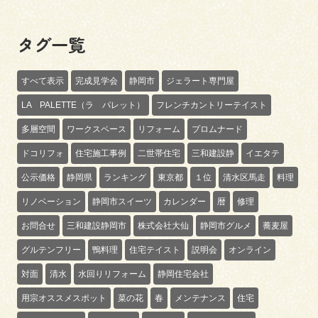
タグ一覧
すべて表示
完成見学会
静岡市
ジェラート専門屋
LA PALETTE（ラ パレット）
フレンチカントリーテイスト
多層空間
ワークスペース
リフォーム
プロムナード
ドコリフォ
住宅施工事例
二世帯住宅
三和建設静
イエタテ
公示価格
静岡県
ランキング
東京都
１位
清水区馬走
料理
リノベーション
静岡市スイーツ
カレンダー
暦
修理
お問合せ
三和建設静岡市
株式会社大仙
静岡市グルメ
蕎麦屋
グルテンフリー
鴨料理
住宅テイスト
説明会
オンライン
対面
清水
水回りリフォーム
静岡住宅会社
用宗オススメスポット
菜の花
春
メンテナンス
住宅