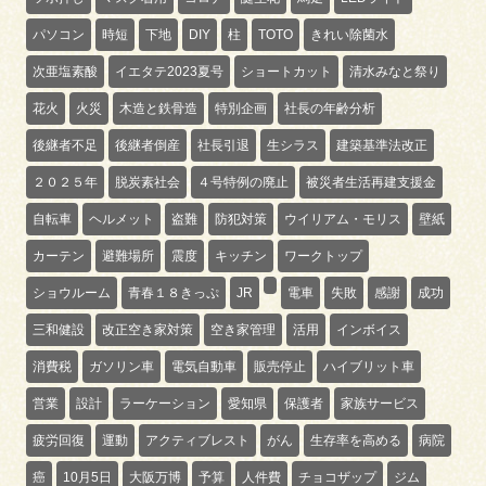
パソコン
時短
下地
DIY
柱
TOTO
きれい除菌水
次亜塩素酸
イエタテ2023夏号
ショートカット
清水みなと祭り
花火
火災
木造と鉄骨造
特別企画
社長の年齢分析
後継者不足
後継者倒産
社長引退
生シラス
建築基準法改正
２０２５年
脱炭素社会
４号特例の廃止
被災者生活再建支援金
自転車
ヘルメット
盗難
防犯対策
ウイリアム・モリス
壁紙
カーテン
避難場所
震度
キッチン
ワークトップ
ショウルーム
青春１８きっぷ
JR
電車
失敗
感謝
成功
三和健設
改正空き家対策
空き家管理
活用
インボイス
消費税
ガソリン車
電気自動車
販売停止
ハイブリット車
営業
設計
ラーケーション
愛知県
保護者
家族サービス
疲労回復
運動
アクティブレスト
がん
生存率を高める
病院
癌
10月5日
大阪万博
予算
人件費
チョコザップ
ジム