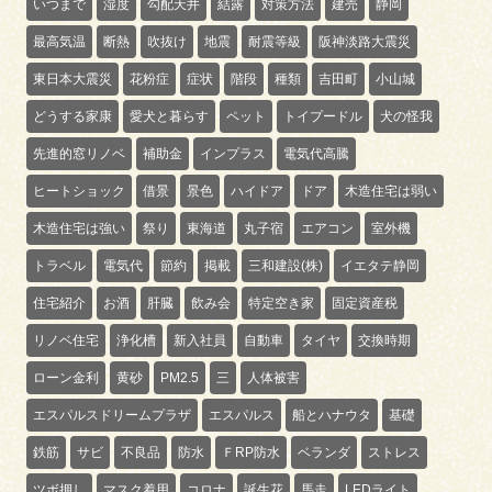
いつまで
湿度
勾配天井
結露
対策方法
建売
静岡
最高気温
断熱
吹抜け
地震
耐震等級
阪神淡路大震災
東日本大震災
花粉症
症状
階段
種類
吉田町
小山城
どうする家康
愛犬と暮らす
ペット
トイプードル
犬の怪我
先進的窓リノベ
補助金
インプラス
電気代高騰
ヒートショック
借景
景色
ハイドア
ドア
木造住宅は弱い
木造住宅は強い
祭り
東海道
丸子宿
エアコン
室外機
トラベル
電気代
節約
掲載
三和建設(株)
イエタテ静岡
住宅紹介
お酒
肝臓
飲み会
特定空き家
固定資産税
リノベ住宅
浄化槽
新入社員
自動車
タイヤ
交換時期
ローン金利
黄砂
PM2.5
三
人体被害
エスパルスドリームプラザ
エスパルス
船とハナウタ
基礎
鉄筋
サビ
不良品
防水
ＦRP防水
ベランダ
ストレス
ツボ押し
マスク着用
コロナ
誕生花
馬走
LEDライト