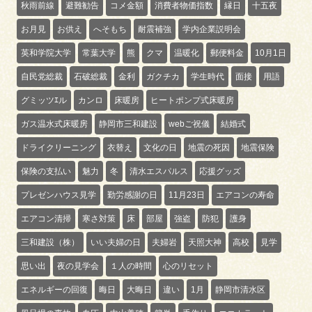
秋雨前線
避難勧告
コメ金額
消費者物価指数
縁日
十五夜
お月見
お供え
へそもち
耐震補強
学内企業説明会
英和学院大学
常葉大学
熊
クマ
温暖化
郵便料金
10月1日
自民党総裁
石破総裁
金利
ガクチカ
学生時代
面接
用語
グミッツｴル
カンロ
床暖房
ヒートポンプ式床暖房
ガス温水式床暖房
静岡市三和建設
webご祝儀
結婚式
ドライクリーニング
衣替え
文化の日
地震の死因
地震保険
保険の支払い
魅力
冬
清水エスパルス
応援グッズ
プレゼンハウス見学
勤労感謝の日
11月23日
エアコンの寿命
エアコン清掃
寒さ対策
床
部屋
強盗
防犯
護身
三和建設（株）
いい夫婦の日
夫婦岩
天照大神
高校
見学
思い出
夜の見学会
１人の時間
心のリセット
エネルギーの回復
晦日
大晦日
違い
1月
静岡市清水区