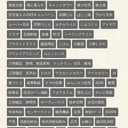
新規分譲
猫と暮らす
キャットタワー
狭小住宅
狭土地
住宅省エネ2025キャンペーン
高層ビル
はしご車
下がり天井
ルーバー天井
空間づくり
ホテルライク
いえづくり
アイデア
ドラマ
北側斜線
改修
軒天
シーリングライト
ブラケットライト
建築用語
こけら
几帳面
２階ＬＤＫ
アウトドアリビング
ユニットバス
三和建設 静岡、無垢床材、ドックラン、古庄、敷地
三和建設 見学会
クロス
アクセントカラー
アースカラー
AI
家づくり
家事動線
クマの目撃
みらいエコ住宅
2026
耐震
軽量化
住宅ローン減税
フロアタイル
壁仕上げ
テレビ背面
三和建設 静岡市
オープンハウス
造作空間
住宅の歴史
年末年始
センサーライト
暖房機器
災害
有効ｽﾍﾟｰｽ
2026年
干支
洗面化粧台
造作洗面化粧台
正月
お飾り
駿河区谷田