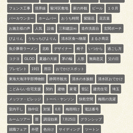
フェンス工事
境界線
駿河区敷地
家の外観
ビール
１０月
バーカウンター
ホームバー
おうち時間
紫陽花
花言葉
お施主様の声
人気
設備
三和建設㈱
造作洗面台
玄関ポーチ
ぴよりん
うちっちぴよりん
清水区食べ物屋
まるさ商店
魚介豚骨ラーメン
北欧
デザイナー
椅子
いつから
過ごし方
コクヨ
GLOO
夏越の大祓
茅の輪
人形
無病息災
父の日
プレゼント
19日
用宗
おでかけスポット
東海大海洋学部博物館
静岡市観光
清水の水族館
清水区おでかけ
こどみらい住宅支援
契約
建物
家電
登記
建売住宅
埼玉
メッツァ・ビレッジ
トーベ・ヤンソン
快乾空間
梅雨の洗濯
室内干し
熱中症
対策
6月
梅雨明け
電話番号
ルームツアー
畳
調湿効果
7月25日
グランシップ
就職フェア
外壁
色分け
サイディング
ツートン