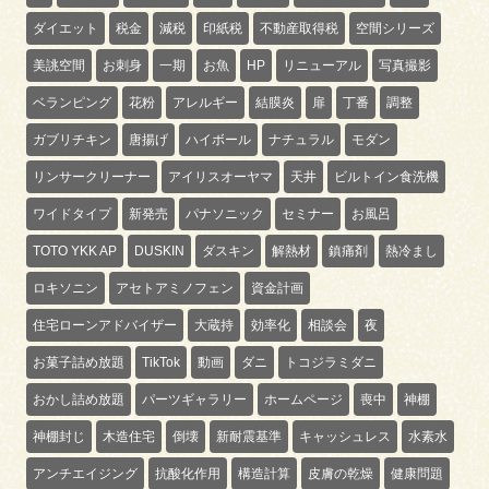
ダイエット
税金
減税
印紙税
不動産取得税
空間シリーズ
美誂空間
お刺身
一期
お魚
HP
リニューアル
写真撮影
ベランピング
花粉
アレルギー
結膜炎
扉
丁番
調整
ガブリチキン
唐揚げ
ハイボール
ナチュラル
モダン
リンサークリーナー
アイリスオーヤマ
天井
ビルトイン食洗機
ワイドタイプ
新発売
パナソニック
セミナー
お風呂
TOTO YKK AP
DUSKIN
ダスキン
解熱材
鎮痛剤
熱冷まし
ロキソニン
アセトアミノフェン
資金計画
住宅ローンアドバイザー
大蔵持
効率化
相談会
夜
お菓子詰め放題
TikTok
動画
ダニ
トコジラミダニ
おかし詰め放題
パーツギャラリー
ホームページ
喪中
神棚
神棚封じ
木造住宅
倒壊
新耐震基準
キャッシュレス
水素水
アンチエイジング
抗酸化作用
構造計算
皮膚の乾燥
健康問題