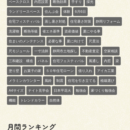
ベースクロス
内窓設置
断熱効果
手すり
採光
ランドリースペース
住んぷ会
体験
6月6日
住宅フィスティバル
蒸し暑さ対処
住宅暑さ対策
静岡リフォーム
洗濯物
断熱等級
省エネ基準
資産価値
夏にやる事
住まいのメンテナンス
必要な事
夏に向けて
尺貫法
尺モジュール
一寸法師
静岡市土地探し
不動産査定
空家相談
三和建設 構造
パネル
住宅フェスティバル
風通し
内窓
梁
塗り壁
お菓子の家
５０年住宅ローン
借り入れ
アイカ工業
メラミンカウンター
風鈴
制震
住宅を引き立てる
植栽選び
A4サイズ
ナイト見学会
日本平花火
勉強会
家づくり勉強会
機能
トレンドカラー
自然体
月間ランキング