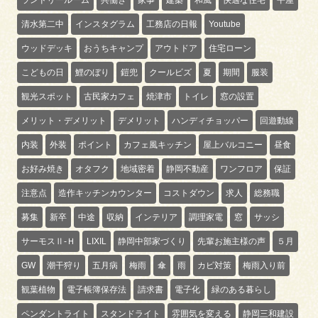
清水第二中
インスタグラム
工務店の日報
Youtube
ウッドデッキ
おうちキャンプ
アウトドア
住宅ローン
こどもの日
鯉のぼり
鎧兜
クールビズ
夏
期間
服装
観光スポット
古民家カフェ
焼津市
トイレ
窓の設置
メリット・デメリット
デメリット
ハンディチョッパー
回遊動線
内装
外装
ポイント
カフェ風キッチン
屋上バルコニー
昼食
お好み焼き
オタフク
地域密着
静岡不動産
ワンフロア
保証
注意点
造作キッチンカウンター
コストダウン
求人
総務職
募集
新卒
中途
収納
インテリア
調理家電
窓
サッシ
サーモスⅡ-Ｈ
LIXIL
静岡中部家づくり
先輩お施主様の声
５月
GW
潮干狩り
五月病
梅雨
傘
雨
カビ対策
梅雨入り前
観葉植物
電子帳簿保存法
請求書
電子化
緑のある暮らし
ペンダントライト
スタンドライト
雰囲気を変える
静岡三和建設