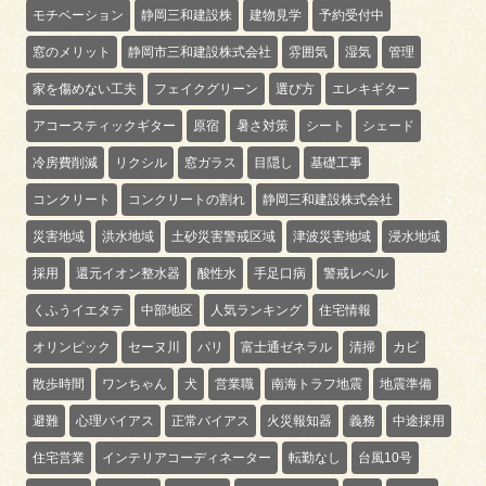
モチベーション
静岡三和建設株
建物見学
予約受付中
窓のメリット
静岡市三和建設株式会社
雰囲気
湿気
管理
家を傷めない工夫
フェイクグリーン
選び方
エレキギター
アコースティックギター
原宿
暑さ対策
シート
シェード
冷房費削減
リクシル
窓ガラス
目隠し
基礎工事
コンクリート
コンクリートの割れ
静岡三和建設株式会社
災害地域
洪水地域
土砂災害警戒区域
津波災害地域
浸水地域
採用
還元イオン整水器
酸性水
手足口病
警戒レベル
くふうイエタテ
中部地区
人気ランキング
住宅情報
オリンピック
セーヌ川
パリ
富士通ゼネラル
清掃
カビ
散歩時間
ワンちゃん
犬
営業職
南海トラフ地震
地震準備
避難
心理バイアス
正常バイアス
火災報知器
義務
中途採用
住宅営業
インテリアコーディネーター
転勤なし
台風10号