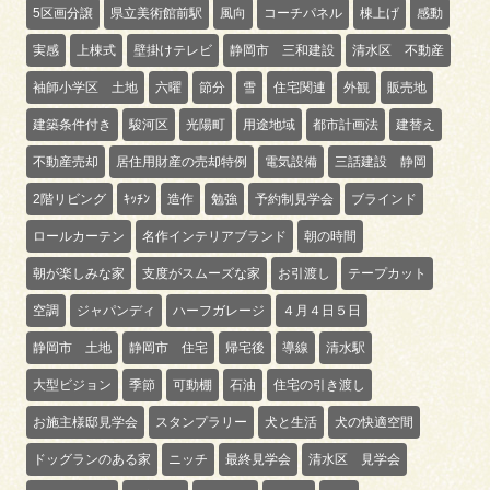
5区画分譲
県立美術館前駅
風向
コーチパネル
棟上げ
感動
実感
上棟式
壁掛けテレビ
静岡市 三和建設
清水区 不動産
袖師小学区 土地
六曜
節分
雪
住宅関連
外観
販売地
建築条件付き
駿河区
光陽町
用途地域
都市計画法
建替え
不動産売却
居住用財産の売却特例
電気設備
三話建設 静岡
2階リビング
ｷｯﾁﾝ
造作
勉強
予約制見学会
ブラインド
ロールカーテン
名作インテリアブランド
朝の時間
朝が楽しみな家
支度がスムーズな家
お引渡し
テープカット
空調
ジャパンディ
ハーフガレージ
４月４日５日
静岡市 土地
静岡市 住宅
帰宅後
導線
清水駅
大型ビジョン
季節
可動棚
石油
住宅の引き渡し
お施主様邸見学会
スタンプラリー
犬と生活
犬の快適空間
ドッグランのある家
ニッチ
最終見学会
清水区 見学会