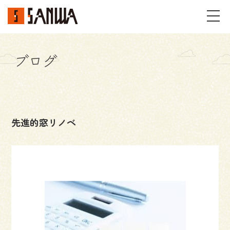
ブログ
イベント・見学会
不動産情報
先進的窓リノベ
事例
施工事例
パーツギャラリー
お客様の声
私たちのこと