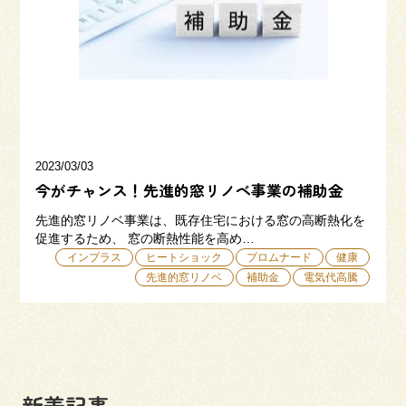
三和建設の強み
リフォーム
会社概要
採用情報
2023/03/03
今がチャンス！先進的窓リノベ事業の補助金
先進的窓リノベ事業は、既存住宅における窓の高断熱化を
促進するため、 窓の断熱性能を高め…
インプラス
ヒートショック
プロムナード
健康
先進的窓リノベ
補助金
電気代高騰
054-365-3838
受付時間／平日9:00 - 18:00
土日9:00 - 16:00
新着記事