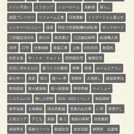
トイレ手洗い
ミラタップ
ショールーム
高齢者
暮らし
感震ブレーカー
リフォーム工事
日射遮蔽
トイプードルと暮らす
インナーバルコニー
猛暑
特定小型原動機付自転車
キックボード
三和建設清水区
西小川
家具選び
三話建設静岡
給湯機入替
26卒
27卒
仕事体験
新築工事
上棟
8月30日
耐震性
生乾き臭
Ｗｉｔｈ Ｃａｔｓ
高性能住宅
健康住宅
住宅に求めるもの
家づくりの最初
神事
残暑
ルームエアコン
家を持つ
資産
安心
建ぺい率
容積率
土地探し
建築基準法
敷地面積
耐火建築物
延べ床面積
事前準備
ケイミュー
システムバス
癒しの空間
9/20・9/21イベント
無垢床材
基準地価
土地価格
清水区船越
営業のお仕事
い草
部屋干し
人気エリア
子ども
家族
集う
無垢の床材
自然素材
亜熱帯化
収納スペース
新築住宅
造作洗面
静岡市 分譲地