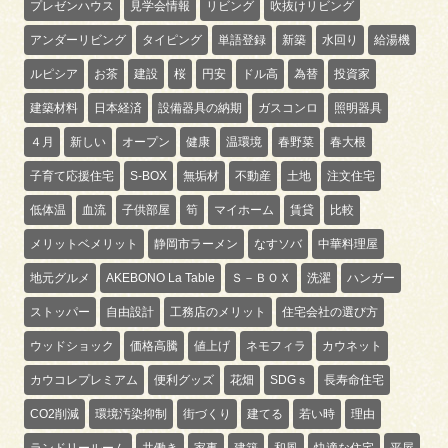
プレゼンハウス
見学会情報
リビング
吹抜けリビング
アンダーリビング
タイピング
単語登録
新築
水回り
給湯機
ルピシア
お茶
建設
桜
円安
ドル高
為替
投資家
建築材料
日本経済
設備器具の納期
ガスコンロ
照明器具
４月
新しい
オープン
健康
温環境
春野菜
春大根
子育て応援住宅
S-BOX
無垢材
不動産
土地
注文住宅
低体温
血流
子供部屋
筍
マイホーム
賃貸
比較
メリットベメリット
静岡市ラーメン
なすソバ
中華料理屋
地元グルメ
AKEBONO La Table
Ｓ－ＢＯＸ
洗濯
ハンガー
ストッパー
自由設計
工務店のメリット
住宅会社の選び方
ウッドショック
価格高騰
値上げ
ネモフィラ
カウネット
カウコレプレミアム
便利グッズ
花畑
SDGｓ
長寿命住宅
CO2削減
環境汚染抑制
街づくり
建てる
若い時
理由
ランドリールーム
共働き
家事
建築
和風
快適な住宅
平屋