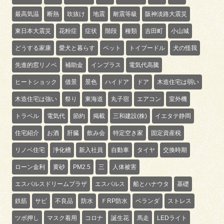
最高気温
断熱
吹抜け
地震
耐震等級
阪神淡路大震災
東日本大震災
花粉症
症状
階段
種類
吉田町
小山城
どうする家康
愛犬と暮らす
ペット
トイプードル
犬の怪我
先進的窓リノベ
補助金
インプラス
電気代高騰
ヒートショック
借景
景色
ハイドア
ドア
木造住宅は弱い
木造住宅は強い
祭り
東海道
丸子宿
エアコン
室外機
トラベル
電気代
節約
掲載
三和建設(株)
イエタテ静岡
住宅紹介
お酒
肝臓
飲み会
特定空き家
固定資産税
リノベ住宅
浄化槽
新入社員
自動車
タイヤ
交換時期
ローン金利
黄砂
PM2.5
三
人体被害
エスパルスドリームプラザ
エスパルス
船とハナウタ
基礎
鉄筋
サビ
不良品
防水
ＦRP防水
ベランダ
ストレス
ツボ押し
マスク着用
コロナ
誕生花
馬走
LEDライト