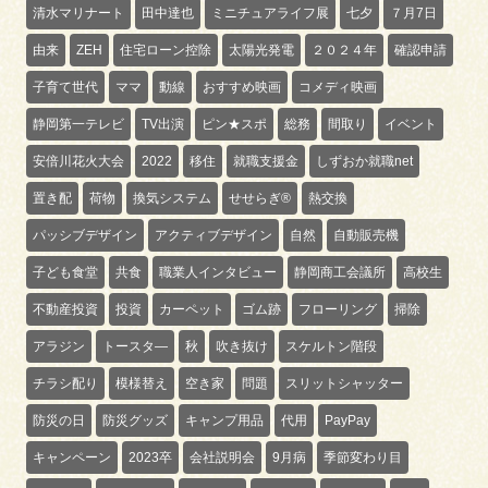
清水マリナート
田中達也
ミニチュアライフ展
七夕
７月7日
由来
ZEH
住宅ローン控除
太陽光発電
２０２４年
確認申請
子育て世代
ママ
動線
おすすめ映画
コメディ映画
静岡第一テレビ
TV出演
ピン★スポ
総務
間取り
イベント
安倍川花火大会
2022
移住
就職支援金
しずおか就職net
置き配
荷物
換気システム
せせらぎ®
熱交換
パッシブデザイン
アクティブデザイン
自然
自動販売機
子ども食堂
共食
職業人インタビュー
静岡商工会議所
高校生
不動産投資
投資
カーペット
ゴム跡
フローリング
掃除
アラジン
トースタ―
秋
吹き抜け
スケルトン階段
チラシ配り
模様替え
空き家
問題
スリットシャッター
防災の日
防災グッズ
キャンプ用品
代用
PayPay
キャンペーン
2023卒
会社説明会
9月病
季節変わり目