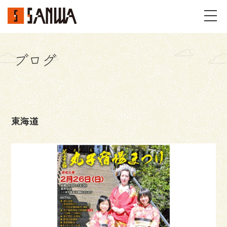
ブログ
イベント・見学会
不動産情報
東海道
事例
施工事例
パーツギャラリー
お客様の声
私たちのこと