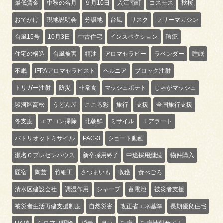
最低賃金
中秋の名月
９月10日
入江南町
コスモス
秋桜
おでかけ
現地説明会
分譲地
台風
リスク
フリーマガジン
台風15号
10月3日
中古住宅
インスペクション
瑕疵
住宅の構造
台風被害
精油
アロマセラピー
ラベンダー
睡眠
不眠
IFPAアロマセラピスト
ヘルニア
ブロック注射
トリガー注射
防災
非常食
マッシュポテト
じゃがマッシュ
駿河区高松
うどん屋
こころ彩
旅行
支援
全国旅行支援
冬支度
エアコン掃除
北朝鮮
ミサイル
Ｊアラート
パトリオットミサイル
PAC-3
ショート動画
瀬名Ｃプレゼンハウス
新卒採用終了
中途採用継続
物件購入
匠宿
陶芸
竹細工
さつまいも
収穫
食べごろ
清水区建設会社
調湿作用
シャープ
蓄電池
被災者支援
被災者生活再建支援制度
自然災害
改正省エネ基準
長期優良住宅
UA値
シロアリ駆除
消毒
臭い
転職
転職情報サイト