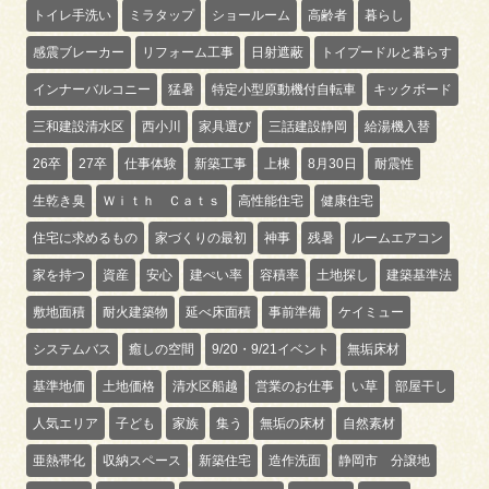
トイレ手洗い
ミラタップ
ショールーム
高齢者
暮らし
感震ブレーカー
リフォーム工事
日射遮蔽
トイプードルと暮らす
インナーバルコニー
猛暑
特定小型原動機付自転車
キックボード
三和建設清水区
西小川
家具選び
三話建設静岡
給湯機入替
26卒
27卒
仕事体験
新築工事
上棟
8月30日
耐震性
生乾き臭
Ｗｉｔｈ Ｃａｔｓ
高性能住宅
健康住宅
住宅に求めるもの
家づくりの最初
神事
残暑
ルームエアコン
家を持つ
資産
安心
建ぺい率
容積率
土地探し
建築基準法
敷地面積
耐火建築物
延べ床面積
事前準備
ケイミュー
システムバス
癒しの空間
9/20・9/21イベント
無垢床材
基準地価
土地価格
清水区船越
営業のお仕事
い草
部屋干し
人気エリア
子ども
家族
集う
無垢の床材
自然素材
亜熱帯化
収納スペース
新築住宅
造作洗面
静岡市 分譲地