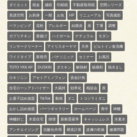
ダイエット
税金
減税
印紙税
不動産取得税
空間シリーズ
美誂空間
お刺身
一期
お魚
HP
リニューアル
写真撮影
ベランピング
花粉
アレルギー
結膜炎
扉
丁番
調整
ガブリチキン
唐揚げ
ハイボール
ナチュラル
モダン
リンサークリーナー
アイリスオーヤマ
天井
ビルトイン食洗機
ワイドタイプ
新発売
パナソニック
セミナー
お風呂
TOTO YKK AP
DUSKIN
ダスキン
解熱材
鎮痛剤
熱冷まし
ロキソニン
アセトアミノフェン
資金計画
住宅ローンアドバイザー
大蔵持
効率化
相談会
夜
お菓子詰め放題
TikTok
動画
ダニ
トコジラミダニ
おかし詰め放題
パーツギャラリー
ホームページ
喪中
神棚
神棚封じ
木造住宅
倒壊
新耐震基準
キャッシュレス
水素水
アンチエイジング
抗酸化作用
構造計算
皮膚の乾燥
健康問題