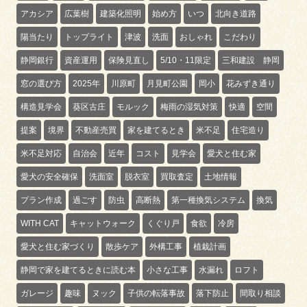
アカシア
広葉樹
建築化照明
始め方
いつ
北向き道路
陽当たり
トップライト
津波
洗面
おしゃれ
こだわり
静岡銀行
資産運用
保険見直し
5/10・11限定
三和建設 静岡
窓の選び方
2025年
川原町
月見町公園
岡小
花みずき通り
構造見学会
葵区古庄
モルック
梅雨の湿気対策
快適
空間
提案
境界
不動産売買
家を建てるとき
米不足
住宅造り
米不足対応
自治会
近年
コスト
見学会
愛犬と住む家
愛犬の安全確保
洗面室
脱衣室
買取査定
土地情報
プラン作成
過ごす
防虫
高断熱
第一種換気システム
換気
WITH CAT
キャットウォーク
くぐり戸
食欲
冷房
愛犬と住む家づくり
散歩ケア
外構工事
植栽計画
静岡で家を建てるときに読む本
小さな工事
水漏れ
ロフト
ガレージ
趣味
ヌック
子供の転落事故
落下防止
間取り相談