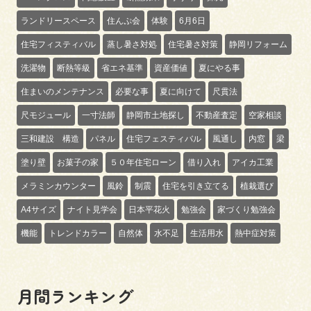
ランドリースペース
住んぷ会
体験
6月6日
住宅フィスティバル
蒸し暑さ対処
住宅暑さ対策
静岡リフォーム
洗濯物
断熱等級
省エネ基準
資産価値
夏にやる事
住まいのメンテナンス
必要な事
夏に向けて
尺貫法
尺モジュール
一寸法師
静岡市土地探し
不動産査定
空家相談
三和建設 構造
パネル
住宅フェスティバル
風通し
内窓
梁
塗り壁
お菓子の家
５０年住宅ローン
借り入れ
アイカ工業
メラミンカウンター
風鈴
制震
住宅を引き立てる
植栽選び
A4サイズ
ナイト見学会
日本平花火
勉強会
家づくり勉強会
機能
トレンドカラー
自然体
水不足
生活用水
熱中症対策
月間ランキング