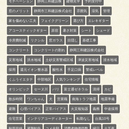
モチベーション
静岡三和建設株
建物見学
予約受付中
窓のメリット
静岡市三和建設株式会社
雰囲気
湿気
管理
家を傷めない工夫
フェイクグリーン
選び方
エレキギター
アコースティックギター
原宿
暑さ対策
シート
シェード
冷房費削減
リクシル
窓ガラス
目隠し
基礎工事
コンクリート
コンクリートの割れ
静岡三和建設株式会社
災害地域
洪水地域
土砂災害警戒区域
津波災害地域
浸水地域
採用
還元イオン整水器
酸性水
手足口病
警戒レベル
くふうイエタテ
中部地区
人気ランキング
住宅情報
オリンピック
セーヌ川
パリ
富士通ゼネラル
清掃
カビ
散歩時間
ワンちゃん
犬
営業職
南海トラフ地震
地震準備
避難
心理バイアス
正常バイアス
火災報知器
義務
中途採用
住宅営業
インテリアコーディネーター
転勤なし
台風10号
秋雨前線
避難勧告
コメ金額
消費者物価指数
縁日
十五夜