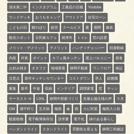
清水第二中
インスタグラム
工務店の日報
Youtube
ウッドデッキ
おうちキャンプ
アウトドア
住宅ローン
こどもの日
鯉のぼり
鎧兜
クールビズ
夏
期間
服装
観光スポット
古民家カフェ
焼津市
トイレ
窓の設置
メリット・デメリット
デメリット
ハンディチョッパー
回遊動線
内装
外装
ポイント
カフェ風キッチン
屋上バルコニー
昼食
お好み焼き
オタフク
地域密着
静岡不動産
ワンフロア
保証
注意点
造作キッチンカウンター
コストダウン
求人
総務職
募集
新卒
中途
収納
インテリア
調理家電
窓
サッシ
サーモスⅡ-Ｈ
LIXIL
静岡中部家づくり
先輩お施主様の声
５月
GW
潮干狩り
五月病
梅雨
傘
雨
カビ対策
梅雨入り前
観葉植物
電子帳簿保存法
請求書
電子化
緑のある暮らし
ペンダントライト
スタンドライト
雰囲気を変える
静岡三和建設