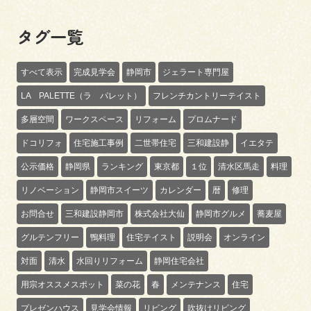
タグ一覧
すべて表示
完成見学会
静岡市
ジェラート専門屋
LA PALETTE（ラ パレット）
フレンチカントリーテイスト
多層空間
ワークスペース
リフォーム
プロムナード
ドコリフォ
住宅施工事例
二世帯住宅
三和建設静
イエタテ
公示価格
静岡県
ランキング
東京都
１位
清水区馬走
料理
リノベーション
静岡市スイーツ
カレンダー
暦
修理
お問合せ
三和建設静岡市
株式会社大仙
静岡市グルメ
蕎麦屋
グルテンフリー
鴨料理
住宅テイスト
説明会
オンライン
対面
清水
水回りリフォーム
静岡住宅会社
用宗オススメスポット
菜の花
春
メンテナンス
住宅
プレゼンハウス
見学会情報
リビング
吹抜けリビング