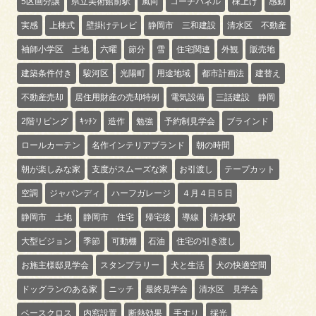
5区画分譲
県立美術館前駅
風向
コーチパネル
棟上げ
感動
実感
上棟式
壁掛けテレビ
静岡市 三和建設
清水区 不動産
袖師小学区 土地
六曜
節分
雪
住宅関連
外観
販売地
建築条件付き
駿河区
光陽町
用途地域
都市計画法
建替え
不動産売却
居住用財産の売却特例
電気設備
三話建設 静岡
2階リビング
ｷｯﾁﾝ
造作
勉強
予約制見学会
ブラインド
ロールカーテン
名作インテリアブランド
朝の時間
朝が楽しみな家
支度がスムーズな家
お引渡し
テープカット
空調
ジャパンディ
ハーフガレージ
４月４日５日
静岡市 土地
静岡市 住宅
帰宅後
導線
清水駅
大型ビジョン
季節
可動棚
石油
住宅の引き渡し
お施主様邸見学会
スタンプラリー
犬と生活
犬の快適空間
ドッグランのある家
ニッチ
最終見学会
清水区 見学会
ベースクロス
内窓設置
断熱効果
手すり
採光