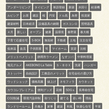
アンダーリビング
タイピング
単語登録
新築
水回り
給湯機
ルピシア
お茶
建設
桜
円安
ドル高
為替
投資家
建築材料
日本経済
設備器具の納期
ガスコンロ
照明器具
４月
新しい
オープン
健康
温環境
春野菜
春大根
子育て応援住宅
S-BOX
無垢材
不動産
土地
注文住宅
低体温
血流
子供部屋
筍
マイホーム
賃貸
比較
メリットベメリット
静岡市ラーメン
なすソバ
中華料理屋
地元グルメ
AKEBONO La Table
Ｓ－ＢＯＸ
洗濯
ハンガー
ストッパー
自由設計
工務店のメリット
住宅会社の選び方
ウッドショック
価格高騰
値上げ
ネモフィラ
カウネット
カウコレプレミアム
便利グッズ
花畑
SDGｓ
長寿命住宅
CO2削減
環境汚染抑制
街づくり
建てる
若い時
理由
ランドリールーム
共働き
家事
建築
和風
快適な住宅
平屋