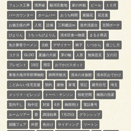
フェンス工事
境界線
駿河区敷地
家の外観
ビール
１０月
バーカウンター
ホームバー
おうち時間
紫陽花
花言葉
お施主様の声
人気
設備
三和建設㈱
造作洗面台
玄関ポーチ
ぴよりん
うちっちぴよりん
清水区食べ物屋
まるさ商店
魚介豚骨ラーメン
北欧
デザイナー
椅子
いつから
過ごし方
コクヨ
GLOO
夏越の大祓
茅の輪
人形
無病息災
父の日
プレゼント
19日
用宗
おでかけスポット
東海大海洋学部博物館
静岡市観光
清水の水族館
清水区おでかけ
こどみらい住宅支援
契約
建物
家電
登記
建売住宅
埼玉
メッツァ・ビレッジ
トーベ・ヤンソン
快乾空間
梅雨の洗濯
室内干し
熱中症
対策
6月
梅雨明け
電話番号
ルームツアー
畳
調湿効果
7月25日
グランシップ
就職フェア
外壁
色分け
サイディング
ツートン