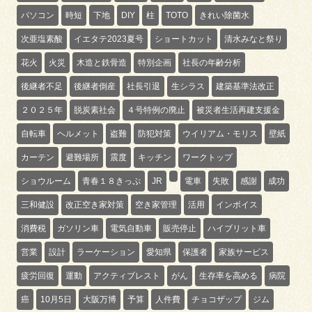
パソコン
時短
下地
DIY
柱
TOTO
きれい除菌水
次亜塩素酸
イエタテ2023夏号
ショートカット
清水みなと祭り
花火
火災
木造と鉄骨造
特別企画
社長の年齢分析
後継者不足
後継者倒産
社長引退
生シラス
建築基準法改正
２０２５年
脱炭素社会
４号特例の廃止
被災者生活再建支援金
自転車
ヘルメット
盗難
防犯対策
ウイリアム・モリス
壁紙
カーテン
避難場所
震度
キッチン
ワークトップ
ショウルーム
青春１８きっぷ
JR
電車
失敗
感謝
成功
三和健設
改正空き家対策
空き家管理
活用
インボイス
消費税
ガソリン車
電気自動車
販売停止
ハイブリット車
営業
設計
ラーケーション
愛知県
保護者
家族サービス
疲労回復
運動
アクティブレスト
がん
生存率を高める
病院
癌
10月5日
大阪万博
予算
人件費
チョコザップ
ジム