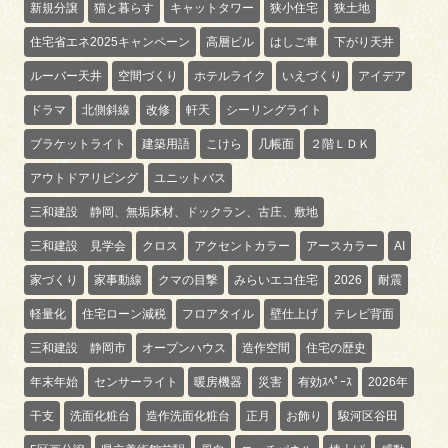
新規分譲
猫と暮らす
キャットタワー
狭小住宅
狭土地
住宅省エネ2025キャンペーン
高層ビル
はしご車
下がり天井
ルーバー天井
空間づくり
ホテルライク
いえづくり
アイデア
ドラマ
北側斜線
改修
軒天
シーリングライト
ブラケットライト
建築用語
こけら
几帳面
２階ＬＤＫ
アウトドアリビング
ユニットバス
三和建設 静岡、無垢床材、ドックラン、古庄、敷地
三和建設 見学会
クロス
アクセントカラー
アースカラー
AI
家づくり
家事動線
クマの目撃
みらいエコ住宅
2026
耐震
軽量化
住宅ローン減税
フロアタイル
壁仕上げ
テレビ背面
三和建設 静岡市
オープンハウス
造作空間
住宅の歴史
年末年始
センサーライト
暖房機器
災害
有効ｽﾍﾟｰｽ
2026年
干支
洗面化粧台
造作洗面化粧台
正月
お飾り
駿河区谷田