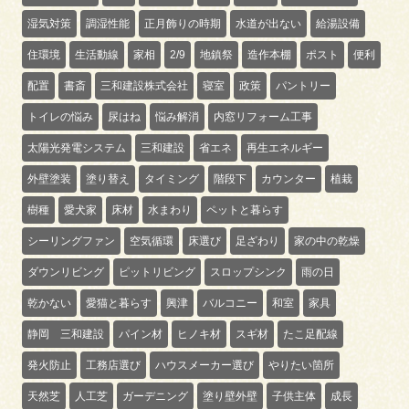
湿気対策
調湿性能
正月飾りの時期
水道が出ない
給湯設備
住環境
生活動線
家相
2/9
地鎮祭
造作本棚
ポスト
便利
配置
書斎
三和建設株式会社
寝室
政策
パントリー
トイレの悩み
尿はね
悩み解消
内窓リフォーム工事
太陽光発電システム
三和建設
省エネ
再生エネルギー
外壁塗装
塗り替え
タイミング
階段下
カウンター
植栽
樹種
愛犬家
床材
水まわり
ペットと暮らす
シーリングファン
空気循環
床選び
足ざわり
家の中の乾燥
ダウンリビング
ピットリビング
スロップシンク
雨の日
乾かない
愛猫と暮らす
興津
バルコニー
和室
家具
静岡 三和建設
パイン材
ヒノキ材
スギ材
たこ足配線
発火防止
工務店選び
ハウスメーカー選び
やりたい箇所
天然芝
人工芝
ガーデニング
塗り壁外壁
子供主体
成長