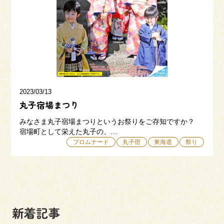
三和建設の強み
リフォーム
会社概要
採用情報
2023/03/13
丸子宿場まつり
みなさま丸子宿場まつりというお祭りをご存知ですか？
宿場町として栄えた丸子の、…
プロムナード
丸子宿
東海道
祭り
054-365-3838
受付時間／平日9:00 - 18:00
土日9:00 - 16:00
新着記事