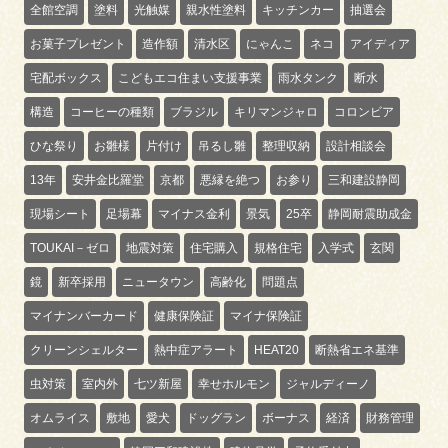
全館空調
塗料
光触媒
親水性塗料
キッチンカー
抽選会
お菓子プレゼント
造作額
清水区
にゃんこ
ネコ
アイディア
宅配ボックス
こどもエコ住まい支援事業
雨水タンク
断水
構造
コーヒーの種類
ブラジル
キリマンジャロ
コロンビア
ひな祭り
お雛様
片付け
吊るし雛
整理収納
設計相談会
13年
安井金比羅堂
京都
悪縁を絶つ
お参り
三和建設静岡
現場シート
足場幕
マイナス金利
景気
25卒
静岡耐震助成金
TOUKAI－ゼロ
地震対策
住宅購入
規格住宅
入学式
玄関
鏡
新卒採用
ニュータウン
高齢化
問題点
マイナンバーカード
健康保険証
マイナ保険証
クリーンシェルター
熱中症アラート
HEAT20
断熱省エネ基準
虫対策
室内外
七ツ新屋
幸せホルモン
ジャルディーノ
オムライス
敷地
愛犬
ドッグラン
ボーナス
経済
財務管理