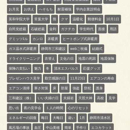
お月見
お供え
へそもち
耐震補強
学内企業説明会
英和学院大学
常葉大学
熊
クマ
温暖化
郵便料金
10月1日
自民党総裁
石破総裁
金利
ガクチカ
学生時代
面接
用語
グミッツｴル
カンロ
床暖房
ヒートポンプ式床暖房
ガス温水式床暖房
静岡市三和建設
webご祝儀
結婚式
ドライクリーニング
衣替え
文化の日
地震の死因
地震保険
保険の支払い
魅力
冬
清水エスパルス
応援グッズ
プレゼンハウス見学
勤労感謝の日
11月23日
エアコンの寿命
エアコン清掃
寒さ対策
床
部屋
強盗
防犯
護身
三和建設（株）
いい夫婦の日
夫婦岩
天照大神
高校
見学
思い出
夜の見学会
１人の時間
心のリセット
エネルギーの回復
晦日
大晦日
違い
1月
静岡市清水区
風呂場の事故
血圧
中山美穂
簡単
手作り
エコカラット