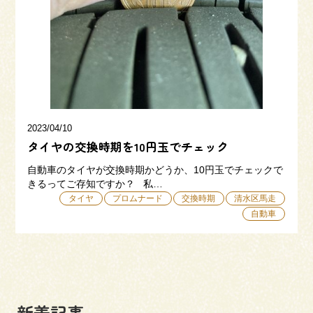
三和建設の強み
リフォーム
会社概要
採用情報
2023/04/10
タイヤの交換時期を10円玉でチェック
自動車のタイヤが交換時期かどうか、10円玉でチェックで
きるってご存知ですか？ 私…
タイヤ
プロムナード
交換時期
清水区馬走
自動車
054-365-3838
受付時間／平日9:00 - 18:00
土日9:00 - 16:00
新着記事