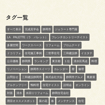
タグ一覧
すべて表示
完成見学会
静岡市
ジェラート専門屋
LA PALETTE（ラ パレット）
フレンチカントリーテイスト
多層空間
ワークスペース
リフォーム
プロムナード
ドコリフォ
住宅施工事例
二世帯住宅
三和建設静
イエタテ
公示価格
静岡県
ランキング
東京都
１位
清水区馬走
料理
リノベーション
静岡市スイーツ
カレンダー
暦
修理
お問合せ
三和建設静岡市
株式会社大仙
静岡市グルメ
蕎麦屋
グルテンフリー
鴨料理
住宅テイスト
説明会
オンライン
対面
清水
水回りリフォーム
静岡住宅会社
用宗オススメスポット
菜の花
春
メンテナンス
住宅