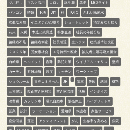
ツボ押し
マスク着用
コロナ
誕生花
馬走
LEDライト
パソコン
時短
下地
DIY
柱
TOTO
きれい除菌水
次亜塩素酸
イエタテ2023夏号
ショートカット
清水みなと祭り
花火
火災
木造と鉄骨造
特別企画
社長の年齢分析
後継者不足
後継者倒産
社長引退
生シラス
建築基準法改正
２０２５年
脱炭素社会
４号特例の廃止
被災者生活再建支援金
自転車
ヘルメット
盗難
防犯対策
ウイリアム・モリス
壁紙
カーテン
避難場所
震度
キッチン
ワークトップ
ショウルーム
青春１８きっぷ
JR
電車
失敗
感謝
成功
三和健設
改正空き家対策
空き家管理
活用
インボイス
消費税
ガソリン車
電気自動車
販売停止
ハイブリット車
営業
設計
ラーケーション
愛知県
保護者
家族サービス
疲労回復
運動
アクティブレスト
がん
生存率を高める
病院