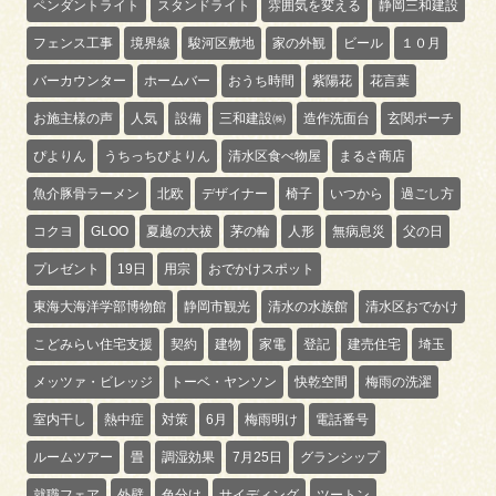
ペンダントライト
スタンドライト
雰囲気を変える
静岡三和建設
フェンス工事
境界線
駿河区敷地
家の外観
ビール
１０月
バーカウンター
ホームバー
おうち時間
紫陽花
花言葉
お施主様の声
人気
設備
三和建設㈱
造作洗面台
玄関ポーチ
ぴよりん
うちっちぴよりん
清水区食べ物屋
まるさ商店
魚介豚骨ラーメン
北欧
デザイナー
椅子
いつから
過ごし方
コクヨ
GLOO
夏越の大祓
茅の輪
人形
無病息災
父の日
プレゼント
19日
用宗
おでかけスポット
東海大海洋学部博物館
静岡市観光
清水の水族館
清水区おでかけ
こどみらい住宅支援
契約
建物
家電
登記
建売住宅
埼玉
メッツァ・ビレッジ
トーベ・ヤンソン
快乾空間
梅雨の洗濯
室内干し
熱中症
対策
6月
梅雨明け
電話番号
ルームツアー
畳
調湿効果
7月25日
グランシップ
就職フェア
外壁
色分け
サイディング
ツートン