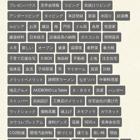
プレゼンハウス
見学会情報
リビング
吹抜けリビング
アンダーリビング
タイピング
単語登録
新築
水回り
給湯機
ルピシア
お茶
建設
桜
円安
ドル高
為替
投資家
建築材料
日本経済
設備器具の納期
ガスコンロ
照明器具
４月
新しい
オープン
健康
温環境
春野菜
春大根
子育て応援住宅
S-BOX
無垢材
不動産
土地
注文住宅
低体温
血流
子供部屋
筍
マイホーム
賃貸
比較
メリットベメリット
静岡市ラーメン
なすソバ
中華料理屋
地元グルメ
AKEBONO La Table
Ｓ－ＢＯＸ
洗濯
ハンガー
ストッパー
自由設計
工務店のメリット
住宅会社の選び方
ウッドショック
価格高騰
値上げ
ネモフィラ
カウネット
カウコレプレミアム
便利グッズ
花畑
SDGｓ
長寿命住宅
CO2削減
環境汚染抑制
街づくり
建てる
若い時
理由