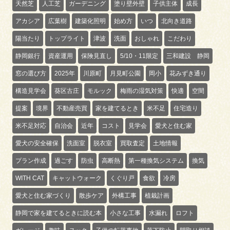
天然芝
人工芝
ガーデニング
塗り壁外壁
子供主体
成長
アカシア
広葉樹
建築化照明
始め方
いつ
北向き道路
陽当たり
トップライト
津波
洗面
おしゃれ
こだわり
静岡銀行
資産運用
保険見直し
5/10・11限定
三和建設 静岡
窓の選び方
2025年
川原町
月見町公園
岡小
花みずき通り
構造見学会
葵区古庄
モルック
梅雨の湿気対策
快適
空間
提案
境界
不動産売買
家を建てるとき
米不足
住宅造り
米不足対応
自治会
近年
コスト
見学会
愛犬と住む家
愛犬の安全確保
洗面室
脱衣室
買取査定
土地情報
プラン作成
過ごす
防虫
高断熱
第一種換気システム
換気
WITH CAT
キャットウォーク
くぐり戸
食欲
冷房
愛犬と住む家づくり
散歩ケア
外構工事
植栽計画
静岡で家を建てるときに読む本
小さな工事
水漏れ
ロフト