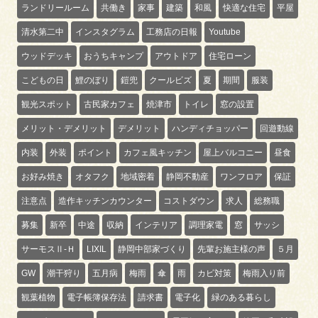
ランドリールーム
共働き
家事
建築
和風
快適な住宅
平屋
清水第二中
インスタグラム
工務店の日報
Youtube
ウッドデッキ
おうちキャンプ
アウトドア
住宅ローン
こどもの日
鯉のぼり
鎧兜
クールビズ
夏
期間
服装
観光スポット
古民家カフェ
焼津市
トイレ
窓の設置
メリット・デメリット
デメリット
ハンディチョッパー
回遊動線
内装
外装
ポイント
カフェ風キッチン
屋上バルコニー
昼食
お好み焼き
オタフク
地域密着
静岡不動産
ワンフロア
保証
注意点
造作キッチンカウンター
コストダウン
求人
総務職
募集
新卒
中途
収納
インテリア
調理家電
窓
サッシ
サーモスⅡ-Ｈ
LIXIL
静岡中部家づくり
先輩お施主様の声
５月
GW
潮干狩り
五月病
梅雨
傘
雨
カビ対策
梅雨入り前
観葉植物
電子帳簿保存法
請求書
電子化
緑のある暮らし