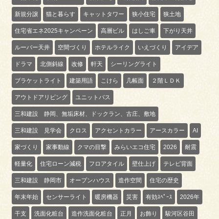
新規分譲
猫と暮らす
キャットタワー
狭小住宅
狭土地
住宅省エネ2025キャンペーン
高層ビル
はしご車
下がり天井
ルーバー天井
空間づくり
ホテルライク
いえづくり
アイデア
ドラマ
北側斜線
改修
軒天
シーリングライト
ブラケットライト
建築用語
こけら
几帳面
２階ＬＤＫ
アウトドアリビング
ユニットバス
三和建設 静岡、無垢床材、ドックラン、古庄、敷地
三和建設 見学会
クロス
アクセントカラー
アースカラー
AI
家づくり
家事動線
クマの目撃
みらいエコ住宅
2026
耐震
軽量化
住宅ローン減税
フロアタイル
壁仕上げ
テレビ背面
三和建設 静岡市
オープンハウス
造作空間
住宅の歴史
年末年始
センサーライト
暖房機器
災害
有効ｽﾍﾟｰｽ
2026年
干支
洗面化粧台
造作洗面化粧台
正月
お飾り
駿河区谷田