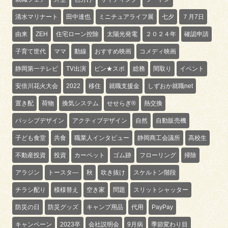
清水マリナート
田中達也
ミニチュアライフ展
七夕
７月7日
由来
ZEH
住宅ローン控除
太陽光発電
２０２４年
確認申請
子育て世代
ママ
動線
おすすめ映画
コメディ映画
静岡第一テレビ
TV出演
ピン★スポ
総務
間取り
イベント
安倍川花火大会
2022
移住
就職支援金
しずおか就職net
置き配
荷物
換気システム
せせらぎ®
熱交換
パッシブデザイン
アクティブデザイン
自然
自動販売機
子ども食堂
共食
職業人インタビュー
静岡商工会議所
高校生
不動産投資
投資
カーペット
ゴム跡
フローリング
掃除
アラジン
トースタ―
秋
吹き抜け
スケルトン階段
チラシ配り
模様替え
空き家
問題
スリットシャッター
防災の日
防災グッズ
キャンプ用品
代用
PayPay
キャンペーン
2023卒
会社説明会
9月病
季節変わり目