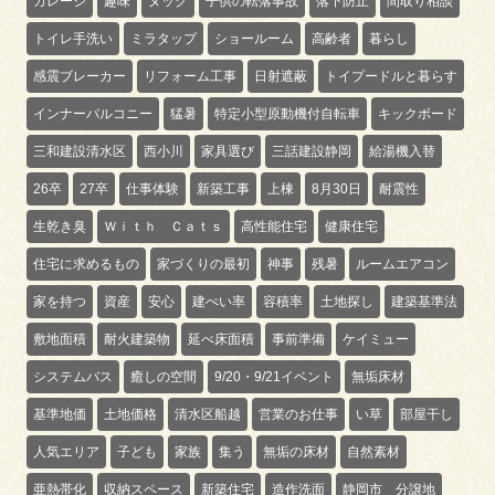
ガレージ
趣味
ヌック
子供の転落事故
落下防止
間取り相談
トイレ手洗い
ミラタップ
ショールーム
高齢者
暮らし
感震ブレーカー
リフォーム工事
日射遮蔽
トイプードルと暮らす
インナーバルコニー
猛暑
特定小型原動機付自転車
キックボード
三和建設清水区
西小川
家具選び
三話建設静岡
給湯機入替
26卒
27卒
仕事体験
新築工事
上棟
8月30日
耐震性
生乾き臭
Ｗｉｔｈ Ｃａｔｓ
高性能住宅
健康住宅
住宅に求めるもの
家づくりの最初
神事
残暑
ルームエアコン
家を持つ
資産
安心
建ぺい率
容積率
土地探し
建築基準法
敷地面積
耐火建築物
延べ床面積
事前準備
ケイミュー
システムバス
癒しの空間
9/20・9/21イベント
無垢床材
基準地価
土地価格
清水区船越
営業のお仕事
い草
部屋干し
人気エリア
子ども
家族
集う
無垢の床材
自然素材
亜熱帯化
収納スペース
新築住宅
造作洗面
静岡市 分譲地