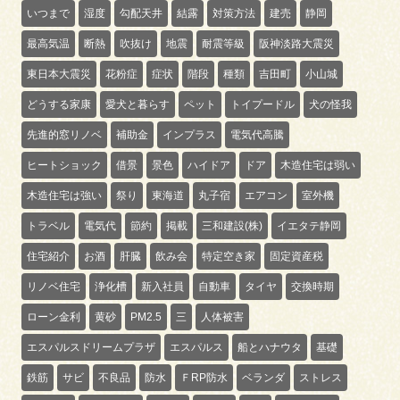
いつまで
湿度
勾配天井
結露
対策方法
建売
静岡
最高気温
断熱
吹抜け
地震
耐震等級
阪神淡路大震災
東日本大震災
花粉症
症状
階段
種類
吉田町
小山城
どうする家康
愛犬と暮らす
ペット
トイプードル
犬の怪我
先進的窓リノベ
補助金
インプラス
電気代高騰
ヒートショック
借景
景色
ハイドア
ドア
木造住宅は弱い
木造住宅は強い
祭り
東海道
丸子宿
エアコン
室外機
トラベル
電気代
節約
掲載
三和建設(株)
イエタテ静岡
住宅紹介
お酒
肝臓
飲み会
特定空き家
固定資産税
リノベ住宅
浄化槽
新入社員
自動車
タイヤ
交換時期
ローン金利
黄砂
PM2.5
三
人体被害
エスパルスドリームプラザ
エスパルス
船とハナウタ
基礎
鉄筋
サビ
不良品
防水
ＦRP防水
ベランダ
ストレス