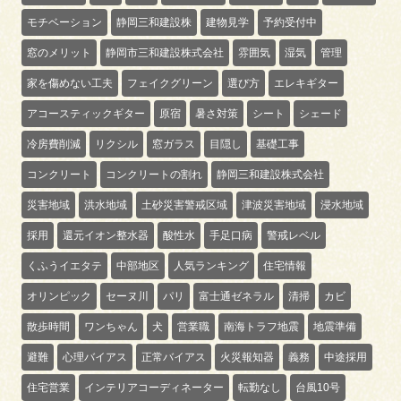
モチベーション
静岡三和建設株
建物見学
予約受付中
窓のメリット
静岡市三和建設株式会社
雰囲気
湿気
管理
家を傷めない工夫
フェイクグリーン
選び方
エレキギター
アコースティックギター
原宿
暑さ対策
シート
シェード
冷房費削減
リクシル
窓ガラス
目隠し
基礎工事
コンクリート
コンクリートの割れ
静岡三和建設株式会社
災害地域
洪水地域
土砂災害警戒区域
津波災害地域
浸水地域
採用
還元イオン整水器
酸性水
手足口病
警戒レベル
くふうイエタテ
中部地区
人気ランキング
住宅情報
オリンピック
セーヌ川
パリ
富士通ゼネラル
清掃
カビ
散歩時間
ワンちゃん
犬
営業職
南海トラフ地震
地震準備
避難
心理バイアス
正常バイアス
火災報知器
義務
中途採用
住宅営業
インテリアコーディネーター
転勤なし
台風10号