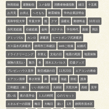
秋雨前線
避難勧告
コメ金額
消費者物価指数
縁日
十五夜
お月見
お供え
へそもち
耐震補強
学内企業説明会
英和学院大学
常葉大学
熊
クマ
温暖化
郵便料金
10月1日
自民党総裁
石破総裁
金利
ガクチカ
学生時代
面接
用語
グミッツｴル
カンロ
床暖房
ヒートポンプ式床暖房
ガス温水式床暖房
静岡市三和建設
webご祝儀
結婚式
ドライクリーニング
衣替え
文化の日
地震の死因
地震保険
保険の支払い
魅力
冬
清水エスパルス
応援グッズ
プレゼンハウス見学
勤労感謝の日
11月23日
エアコンの寿命
エアコン清掃
寒さ対策
床
部屋
強盗
防犯
護身
三和建設（株）
いい夫婦の日
夫婦岩
天照大神
高校
見学
思い出
夜の見学会
１人の時間
心のリセット
エネルギーの回復
晦日
大晦日
違い
1月
静岡市清水区