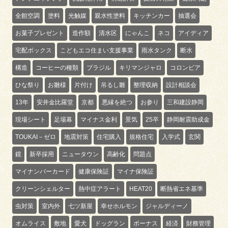
全館空調
塗料
光触媒
親水性塗料
キッチンカー
抽選会
お菓子プレゼント
造作額
清水区
にゃんこ
ネコ
アイディア
宅配ボックス
こどもエコ住まい支援事業
雨水タンク
断水
構造
コーヒーの種類
ブラジル
キリマンジャロ
コロンビア
ひな祭り
お雛様
片付け
吊るし雛
整理収納
設計相談会
13年
安井金比羅堂
京都
悪縁を絶つ
お参り
三和建設静岡
現場シート
足場幕
マイナス金利
景気
25卒
静岡耐震助成金
TOUKAI－ゼロ
地震対策
住宅購入
規格住宅
入学式
玄関
鏡
新卒採用
ニュータウン
高齢化
問題点
マイナンバーカード
健康保険証
マイナ保険証
クリーンシェルター
熱中症アラート
HEAT20
断熱省エネ基準
虫対策
室内外
七ツ新屋
幸せホルモン
ジャルディーノ
オムライス
敷地
愛犬
ドッグラン
ボーナス
経済
財務管理