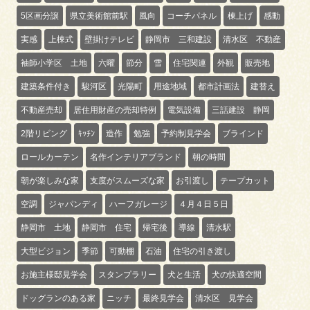
5区画分譲
県立美術館前駅
風向
コーチパネル
棟上げ
感動
実感
上棟式
壁掛けテレビ
静岡市 三和建設
清水区 不動産
袖師小学区 土地
六曜
節分
雪
住宅関連
外観
販売地
建築条件付き
駿河区
光陽町
用途地域
都市計画法
建替え
不動産売却
居住用財産の売却特例
電気設備
三話建設 静岡
2階リビング
ｷｯﾁﾝ
造作
勉強
予約制見学会
ブラインド
ロールカーテン
名作インテリアブランド
朝の時間
朝が楽しみな家
支度がスムーズな家
お引渡し
テープカット
空調
ジャパンディ
ハーフガレージ
４月４日５日
静岡市 土地
静岡市 住宅
帰宅後
導線
清水駅
大型ビジョン
季節
可動棚
石油
住宅の引き渡し
お施主様邸見学会
スタンプラリー
犬と生活
犬の快適空間
ドッグランのある家
ニッチ
最終見学会
清水区 見学会