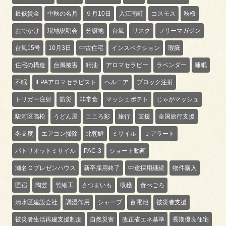
最低賃金
中秋の名月
９月10日
入江南町
コスモス
秋桜
おでかけ
現地説明会
分譲地
台風
リスク
フリーマガジン
台風15号
10月3日
中古住宅
インスペクション
瑕疵
住宅の構造
台風被害
精油
アロマセラピー
ラベンダー
睡眠
不眠
IFPAアロマセラピスト
ヘルニア
ブロック注射
トリガー注射
防災
非常食
マッシュポテト
じゃがマッシュ
駿河区高松
うどん屋
こころ彩
旅行
支援
全国旅行支援
冬支度
エアコン掃除
北朝鮮
ミサイル
Ｊアラート
パトリオットミサイル
PAC-3
ショート動画
瀬名Ｃプレゼンハウス
新卒採用終了
中途採用継続
物件購入
匠宿
陶芸
竹細工
さつまいも
収穫
食べごろ
清水区建設会社
調湿作用
シャープ
蓄電池
被災者支援
被災者生活再建支援制度
自然災害
改正省エネ基準
長期優良住宅