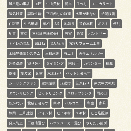
風呂場の事故
血圧
中山美穂
簡単
手作り
エコカラット
湿気対策
調湿性能
正月飾りの時期
水道が出ない
給湯設備
住環境
生活動線
家相
2/9
地鎮祭
造作本棚
ポスト
便利
配置
書斎
三和建設株式会社
寝室
政策
パントリー
トイレの悩み
尿はね
悩み解消
内窓リフォーム工事
太陽光発電システム
三和建設
省エネ
再生エネルギー
外壁塗装
塗り替え
タイミング
階段下
カウンター
植栽
樹種
愛犬家
床材
水まわり
ペットと暮らす
シーリングファン
空気循環
床選び
足ざわり
家の中の乾燥
ダウンリビング
ピットリビング
スロップシンク
雨の日
乾かない
愛猫と暮らす
興津
バルコニー
和室
家具
静岡 三和建設
パイン材
ヒノキ材
スギ材
たこ足配線
発火防止
工務店選び
ハウスメーカー選び
やりたい箇所