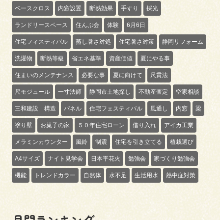
ベースクロス
内窓設置
断熱効果
手すり
採光
ランドリースペース
住んぷ会
体験
6月6日
住宅フィスティバル
蒸し暑さ対処
住宅暑さ対策
静岡リフォーム
洗濯物
断熱等級
省エネ基準
資産価値
夏にやる事
住まいのメンテナンス
必要な事
夏に向けて
尺貫法
尺モジュール
一寸法師
静岡市土地探し
不動産査定
空家相談
三和建設 構造
パネル
住宅フェスティバル
風通し
内窓
梁
塗り壁
お菓子の家
５０年住宅ローン
借り入れ
アイカ工業
メラミンカウンター
風鈴
制震
住宅を引き立てる
植栽選び
A4サイズ
ナイト見学会
日本平花火
勉強会
家づくり勉強会
機能
トレンドカラー
自然体
水不足
生活用水
熱中症対策
月間ランキング