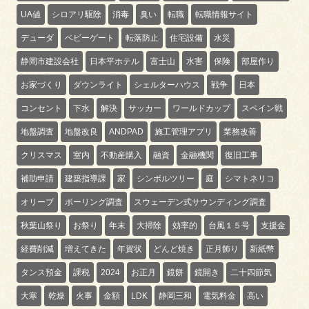
UA値
シロアリ駆除
消毒
臭い
転職
転職情報サイト
デューダ
ベビーゲート
転落防止
住宅設備
水災
静岡市建設会社
日本平ホテル
富士山
水害
保険
部屋作り
お家づくり
ダウンライト
シェルターハウス
戦争
日本
コンセント
下水
解決
サッカー
ワールドカップ
スペイン戦
地盤調査
地盤改良
ANDPAD
施工管理アプリ
業務改善
クリスマス
室内
不動産購入
融資
金融機関
復旧工事
補助申請
建築指導課
家
シンボルツリー
庭
シマトネリコ
オリーブ
ボーリング調査
スウェーデン式サウンディング調査
秋葉山祭り
お祭り
年末
大掃除
効率的
台風１５号
支援金
経費削減
増えてきた
年賀状
どんど焼き
正月飾り
新紙幣
タンス預金
課税
2024
お正月
鏡餅
鏡開き
二十四節気
大寒
乾燥
火事
金額
LDK
静岡三和
電気料金
高い