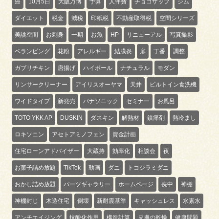
癌
10月5日
大阪万博
予算
人件費
チョコザップ
ジム
ダイエット
税金
減税
印紙税
不動産取得税
空間シリーズ
美誂空間
お刺身
一期
お魚
HP
リニューアル
写真撮影
ベランピング
花粉
アレルギー
結膜炎
扉
丁番
調整
ガブリチキン
唐揚げ
ハイボール
ナチュラル
モダン
リンサークリーナー
アイリスオーヤマ
天井
ビルトイン食洗機
ワイドタイプ
新発売
パナソニック
セミナー
お風呂
TOTO YKK AP
DUSKIN
ダスキン
解熱材
鎮痛剤
熱冷まし
ロキソニン
アセトアミノフェン
資金計画
住宅ローンアドバイザー
大蔵持
効率化
相談会
夜
お菓子詰め放題
TikTok
動画
ダニ
トコジラミダニ
おかし詰め放題
パーツギャラリー
ホームページ
喪中
神棚
神棚封じ
木造住宅
倒壊
新耐震基準
キャッシュレス
水素水
アンチエイジング
抗酸化作用
構造計算
皮膚の乾燥
健康問題