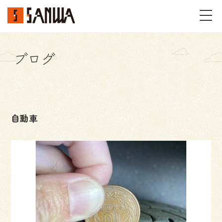
ブログ
イベント・見学会
不動産情報
自動車
事例
施工事例
パーツギャラリー
お客様の声
私たちのこと