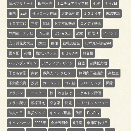
清水マリナート
田中達也
ミニチュアライフ展
七夕
７月7日
由来
ZEH
住宅ローン控除
太陽光発電
２０２４年
確認申請
子育て世代
ママ
動線
おすすめ映画
コメディ映画
静岡第一テレビ
TV出演
ピン★スポ
総務
間取り
イベント
安倍川花火大会
2022
移住
就職支援金
しずおか就職net
置き配
荷物
換気システム
せせらぎ®
熱交換
パッシブデザイン
アクティブデザイン
自然
自動販売機
子ども食堂
共食
職業人インタビュー
静岡商工会議所
高校生
不動産投資
投資
カーペット
ゴム跡
フローリング
掃除
アラジン
トースタ―
秋
吹き抜け
スケルトン階段
チラシ配り
模様替え
空き家
問題
スリットシャッター
防災の日
防災グッズ
キャンプ用品
代用
PayPay
キャンペーン
2023卒
会社説明会
9月病
季節変わり目