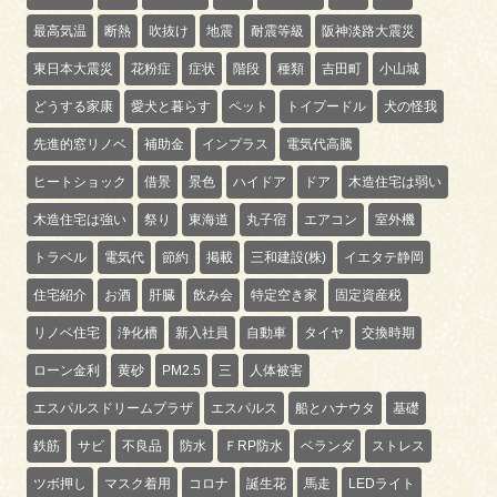
最高気温
断熱
吹抜け
地震
耐震等級
阪神淡路大震災
東日本大震災
花粉症
症状
階段
種類
吉田町
小山城
どうする家康
愛犬と暮らす
ペット
トイプードル
犬の怪我
先進的窓リノベ
補助金
インプラス
電気代高騰
ヒートショック
借景
景色
ハイドア
ドア
木造住宅は弱い
木造住宅は強い
祭り
東海道
丸子宿
エアコン
室外機
トラベル
電気代
節約
掲載
三和建設(株)
イエタテ静岡
住宅紹介
お酒
肝臓
飲み会
特定空き家
固定資産税
リノベ住宅
浄化槽
新入社員
自動車
タイヤ
交換時期
ローン金利
黄砂
PM2.5
三
人体被害
エスパルスドリームプラザ
エスパルス
船とハナウタ
基礎
鉄筋
サビ
不良品
防水
ＦRP防水
ベランダ
ストレス
ツボ押し
マスク着用
コロナ
誕生花
馬走
LEDライト