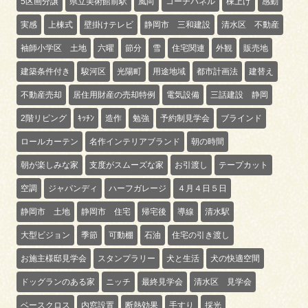
5区画分譲
県立美術館前駅
風向
コーチパネル
棟上げ
感動
実感
上棟式
壁掛けテレビ
静岡市 三和建設
清水区 不動産
袖師小学区 土地
六曜
節分
雪
住宅関連
外観
販売地
建築条件付き
駿河区
光陽町
用途地域
都市計画法
建替え
不動産売却
居住用財産の売却特例
電気設備
三話建設 静岡
2階リビング
ｷｯﾁﾝ
造作
勉強
予約制見学会
ブラインド
ロールカーテン
名作インテリアブランド
朝の時間
朝が楽しみな家
支度がスムーズな家
お引渡し
テープカット
空調
ジャパンディ
ハーフガレージ
４月４日５日
静岡市 土地
静岡市 住宅
帰宅後
導線
清水駅
大型ビジョン
季節
可動棚
石油
住宅の引き渡し
お施主様邸見学会
スタンプラリー
犬と生活
犬の快適空間
ドッグランのある家
ニッチ
最終見学会
清水区 見学会
ベースクロス
内窓設置
断熱効果
手すり
採光