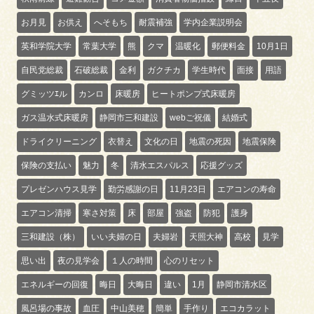
お月見
お供え
へそもち
耐震補強
学内企業説明会
英和学院大学
常葉大学
熊
クマ
温暖化
郵便料金
10月1日
自民党総裁
石破総裁
金利
ガクチカ
学生時代
面接
用語
グミッツｴル
カンロ
床暖房
ヒートポンプ式床暖房
ガス温水式床暖房
静岡市三和建設
webご祝儀
結婚式
ドライクリーニング
衣替え
文化の日
地震の死因
地震保険
保険の支払い
魅力
冬
清水エスパルス
応援グッズ
プレゼンハウス見学
勤労感謝の日
11月23日
エアコンの寿命
エアコン清掃
寒さ対策
床
部屋
強盗
防犯
護身
三和建設（株）
いい夫婦の日
夫婦岩
天照大神
高校
見学
思い出
夜の見学会
１人の時間
心のリセット
エネルギーの回復
晦日
大晦日
違い
1月
静岡市清水区
風呂場の事故
血圧
中山美穂
簡単
手作り
エコカラット