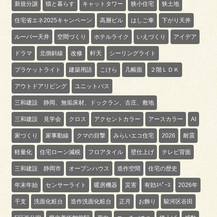
新規分譲
猫と暮らす
キャットタワー
狭小住宅
狭土地
住宅省エネ2025キャンペーン
高層ビル
はしご車
下がり天井
ルーバー天井
空間づくり
ホテルライク
いえづくり
アイデア
ドラマ
北側斜線
改修
軒天
シーリングライト
ブラケットライト
建築用語
こけら
几帳面
２階ＬＤＫ
アウトドアリビング
ユニットバス
三和建設 静岡、無垢床材、ドックラン、古庄、敷地
三和建設 見学会
クロス
アクセントカラー
アースカラー
AI
家づくり
家事動線
クマの目撃
みらいエコ住宅
2026
耐震
軽量化
住宅ローン減税
フロアタイル
壁仕上げ
テレビ背面
三和建設 静岡市
オープンハウス
造作空間
住宅の歴史
年末年始
センサーライト
暖房機器
災害
有効ｽﾍﾟｰｽ
2026年
干支
洗面化粧台
造作洗面化粧台
正月
お飾り
駿河区谷田