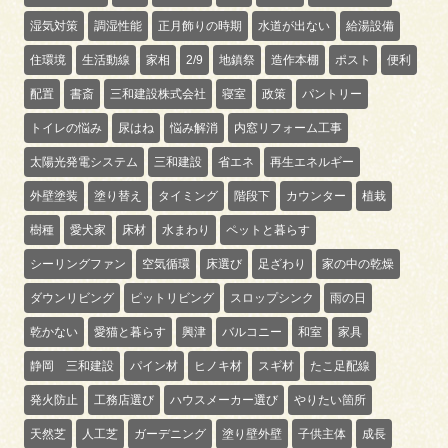
湿気対策
調湿性能
正月飾りの時期
水道が出ない
給湯設備
住環境
生活動線
家相
2/9
地鎮祭
造作本棚
ポスト
便利
配置
書斎
三和建設株式会社
寝室
政策
パントリー
トイレの悩み
尿はね
悩み解消
内窓リフォーム工事
太陽光発電システム
三和建設
省エネ
再生エネルギー
外壁塗装
塗り替え
タイミング
階段下
カウンター
植栽
樹種
愛犬家
床材
水まわり
ペットと暮らす
シーリングファン
空気循環
床選び
足ざわり
家の中の乾燥
ダウンリビング
ピットリビング
スロップシンク
雨の日
乾かない
愛猫と暮らす
興津
バルコニー
和室
家具
静岡 三和建設
パイン材
ヒノキ材
スギ材
たこ足配線
発火防止
工務店選び
ハウスメーカー選び
やりたい箇所
天然芝
人工芝
ガーデニング
塗り壁外壁
子供主体
成長