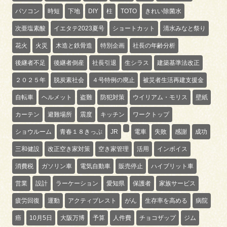
パソコン
時短
下地
DIY
柱
TOTO
きれい除菌水
次亜塩素酸
イエタテ2023夏号
ショートカット
清水みなと祭り
花火
火災
木造と鉄骨造
特別企画
社長の年齢分析
後継者不足
後継者倒産
社長引退
生シラス
建築基準法改正
２０２５年
脱炭素社会
４号特例の廃止
被災者生活再建支援金
自転車
ヘルメット
盗難
防犯対策
ウイリアム・モリス
壁紙
カーテン
避難場所
震度
キッチン
ワークトップ
ショウルーム
青春１８きっぷ
JR
電車
失敗
感謝
成功
三和健設
改正空き家対策
空き家管理
活用
インボイス
消費税
ガソリン車
電気自動車
販売停止
ハイブリット車
営業
設計
ラーケーション
愛知県
保護者
家族サービス
疲労回復
運動
アクティブレスト
がん
生存率を高める
病院
癌
10月5日
大阪万博
予算
人件費
チョコザップ
ジム