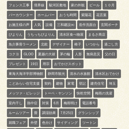
フェンス工事
境界線
駿河区敷地
家の外観
ビール
１０月
バーカウンター
ホームバー
おうち時間
紫陽花
花言葉
お施主様の声
人気
設備
三和建設㈱
造作洗面台
玄関ポーチ
ぴよりん
うちっちぴよりん
清水区食べ物屋
まるさ商店
魚介豚骨ラーメン
北欧
デザイナー
椅子
いつから
過ごし方
コクヨ
GLOO
夏越の大祓
茅の輪
人形
無病息災
父の日
プレゼント
19日
用宗
おでかけスポット
東海大海洋学部博物館
静岡市観光
清水の水族館
清水区おでかけ
こどみらい住宅支援
契約
建物
家電
登記
建売住宅
埼玉
メッツァ・ビレッジ
トーベ・ヤンソン
快乾空間
梅雨の洗濯
室内干し
熱中症
対策
6月
梅雨明け
電話番号
ルームツアー
畳
調湿効果
7月25日
グランシップ
就職フェア
外壁
色分け
サイディング
ツートン