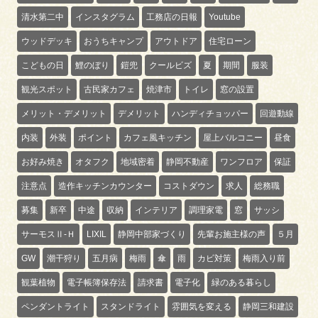
清水第二中
インスタグラム
工務店の日報
Youtube
ウッドデッキ
おうちキャンプ
アウトドア
住宅ローン
こどもの日
鯉のぼり
鎧兜
クールビズ
夏
期間
服装
観光スポット
古民家カフェ
焼津市
トイレ
窓の設置
メリット・デメリット
デメリット
ハンディチョッパー
回遊動線
内装
外装
ポイント
カフェ風キッチン
屋上バルコニー
昼食
お好み焼き
オタフク
地域密着
静岡不動産
ワンフロア
保証
注意点
造作キッチンカウンター
コストダウン
求人
総務職
募集
新卒
中途
収納
インテリア
調理家電
窓
サッシ
サーモスⅡ-Ｈ
LIXIL
静岡中部家づくり
先輩お施主様の声
５月
GW
潮干狩り
五月病
梅雨
傘
雨
カビ対策
梅雨入り前
観葉植物
電子帳簿保存法
請求書
電子化
緑のある暮らし
ペンダントライト
スタンドライト
雰囲気を変える
静岡三和建設