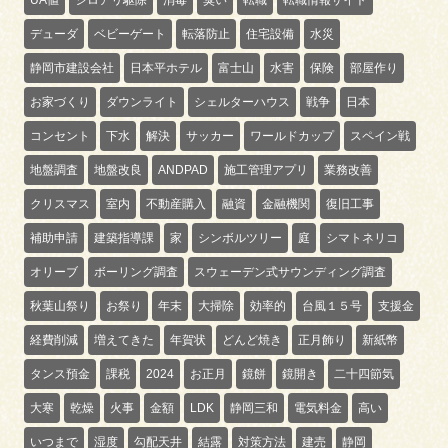
デューダ
ベビーゲート
転落防止
住宅設備
水災
静岡市建設会社
日本平ホテル
富士山
水害
保険
部屋作り
お家づくり
ダウンライト
シェルターハウス
戦争
日本
コンセント
下水
解決
サッカー
ワールドカップ
スペイン戦
地盤調査
地盤改良
ANDPAD
施工管理アプリ
業務改善
クリスマス
室内
不動産購入
融資
金融機関
復旧工事
補助申請
建築指導課
家
シンボルツリー
庭
シマトネリコ
オリーブ
ボーリング調査
スウェーデン式サウンディング調査
秋葉山祭り
お祭り
年末
大掃除
効率的
台風１５号
支援金
経費削減
増えてきた
年賀状
どんど焼き
正月飾り
新紙幣
タンス預金
課税
2024
お正月
鏡餅
鏡開き
二十四節気
大寒
乾燥
火事
金額
LDK
静岡三和
電気料金
高い
いつまで
湿度
勾配天井
結露
対策方法
建売
静岡