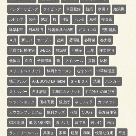
アンダーリビング
タイピング
単語登録
新築
水回り
給湯機
ルピシア
お茶
建設
桜
円安
ドル高
為替
投資家
建築材料
日本経済
設備器具の納期
ガスコンロ
照明器具
４月
新しい
オープン
健康
温環境
春野菜
春大根
子育て応援住宅
S-BOX
無垢材
不動産
土地
注文住宅
低体温
血流
子供部屋
筍
マイホーム
賃貸
比較
メリットベメリット
静岡市ラーメン
なすソバ
中華料理屋
地元グルメ
AKEBONO La Table
Ｓ－ＢＯＸ
洗濯
ハンガー
ストッパー
自由設計
工務店のメリット
住宅会社の選び方
ウッドショック
価格高騰
値上げ
ネモフィラ
カウネット
カウコレプレミアム
便利グッズ
花畑
SDGｓ
長寿命住宅
CO2削減
環境汚染抑制
街づくり
建てる
若い時
理由
ランドリールーム
共働き
家事
建築
和風
快適な住宅
平屋