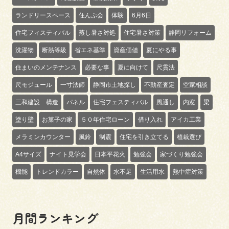
ランドリースペース
住んぷ会
体験
6月6日
住宅フィスティバル
蒸し暑さ対処
住宅暑さ対策
静岡リフォーム
洗濯物
断熱等級
省エネ基準
資産価値
夏にやる事
住まいのメンテナンス
必要な事
夏に向けて
尺貫法
尺モジュール
一寸法師
静岡市土地探し
不動産査定
空家相談
三和建設 構造
パネル
住宅フェスティバル
風通し
内窓
梁
塗り壁
お菓子の家
５０年住宅ローン
借り入れ
アイカ工業
メラミンカウンター
風鈴
制震
住宅を引き立てる
植栽選び
A4サイズ
ナイト見学会
日本平花火
勉強会
家づくり勉強会
機能
トレンドカラー
自然体
水不足
生活用水
熱中症対策
月間ランキング