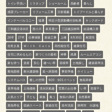
トイレ手洗い
ミラタップ
ショールーム
高齢者
暮らし
感震ブレーカー
リフォーム工事
日射遮蔽
トイプードルと暮らす
インナーバルコニー
猛暑
特定小型原動機付自転車
キックボード
三和建設清水区
西小川
家具選び
三話建設静岡
給湯機入替
26卒
27卒
仕事体験
新築工事
上棟
8月30日
耐震性
生乾き臭
Ｗｉｔｈ Ｃａｔｓ
高性能住宅
健康住宅
住宅に求めるもの
家づくりの最初
神事
残暑
ルームエアコン
家を持つ
資産
安心
建ぺい率
容積率
土地探し
建築基準法
敷地面積
耐火建築物
延べ床面積
事前準備
ケイミュー
システムバス
癒しの空間
9/20・9/21イベント
無垢床材
基準地価
土地価格
清水区船越
営業のお仕事
い草
部屋干し
人気エリア
子ども
家族
集う
無垢の床材
自然素材
亜熱帯化
収納スペース
新築住宅
造作洗面
静岡市 分譲地