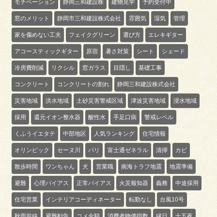
モチベーション
静岡三和建設株
建物見学
予約受付中
窓のメリット
静岡市三和建設株式会社
雰囲気
湿気
管理
家を傷めない工夫
フェイクグリーン
選び方
エレキギター
アコースティックギター
原宿
暑さ対策
シート
シェード
冷房費削減
リクシル
窓ガラス
目隠し
基礎工事
コンクリート
コンクリートの割れ
静岡三和建設株式会社
災害地域
洪水地域
土砂災害警戒区域
津波災害地域
浸水地域
採用
還元イオン整水器
酸性水
手足口病
警戒レベル
くふうイエタテ
中部地区
人気ランキング
住宅情報
オリンピック
セーヌ川
パリ
富士通ゼネラル
清掃
カビ
散歩時間
ワンちゃん
犬
営業職
南海トラフ地震
地震準備
避難
心理バイアス
正常バイアス
火災報知器
義務
中途採用
住宅営業
インテリアコーディネーター
転勤なし
台風10号
秋雨前線
避難勧告
コメ金額
消費者物価指数
縁日
十五夜