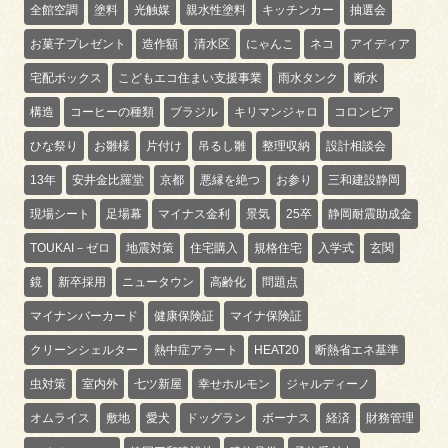
全館空調
塗料
光触媒
親水性塗料
キッチンカー
抽選会
お菓子プレゼント
造作額
清水区
にゃんこ
ネコ
アイディア
宅配ボックス
こどもエコ住まい支援事業
雨水タンク
断水
構造
コーヒーの種類
ブラジル
キリマンジャロ
コロンビア
ひな祭り
お雛様
片付け
吊るし雛
整理収納
設計相談会
13年
安井金比羅堂
京都
悪縁を絶つ
お参り
三和建設静岡
現場シート
足場幕
マイナス金利
景気
25卒
静岡耐震助成金
TOUKAI－ゼロ
地震対策
住宅購入
規格住宅
入学式
玄関
鏡
新卒採用
ニュータウン
高齢化
問題点
マイナンバーカード
健康保険証
マイナ保険証
クリーンシェルター
熱中症アラート
HEAT20
断熱省エネ基準
虫対策
室内外
七ツ新屋
幸せホルモン
ジャルディーノ
オムライス
敷地
愛犬
ドッグラン
ボーナス
経済
財務管理