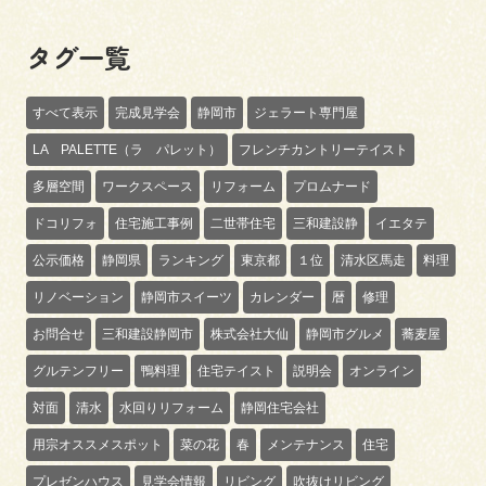
タグ一覧
すべて表示
完成見学会
静岡市
ジェラート専門屋
LA PALETTE（ラ パレット）
フレンチカントリーテイスト
多層空間
ワークスペース
リフォーム
プロムナード
ドコリフォ
住宅施工事例
二世帯住宅
三和建設静
イエタテ
公示価格
静岡県
ランキング
東京都
１位
清水区馬走
料理
リノベーション
静岡市スイーツ
カレンダー
暦
修理
お問合せ
三和建設静岡市
株式会社大仙
静岡市グルメ
蕎麦屋
グルテンフリー
鴨料理
住宅テイスト
説明会
オンライン
対面
清水
水回りリフォーム
静岡住宅会社
用宗オススメスポット
菜の花
春
メンテナンス
住宅
プレゼンハウス
見学会情報
リビング
吹抜けリビング