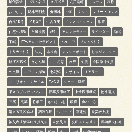
最低賃金
中秋の名月
９月10日
入江南町
コスモス
秋桜
おでかけ
現地説明会
分譲地
台風
リスク
フリーマガジン
台風15号
10月3日
中古住宅
インスペクション
瑕疵
住宅の構造
台風被害
精油
アロマセラピー
ラベンダー
睡眠
不眠
IFPAアロマセラピスト
ヘルニア
ブロック注射
トリガー注射
防災
非常食
マッシュポテト
じゃがマッシュ
駿河区高松
うどん屋
こころ彩
旅行
支援
全国旅行支援
冬支度
エアコン掃除
北朝鮮
ミサイル
Ｊアラート
パトリオットミサイル
PAC-3
ショート動画
瀬名Ｃプレゼンハウス
新卒採用終了
中途採用継続
物件購入
匠宿
陶芸
竹細工
さつまいも
収穫
食べごろ
清水区建設会社
調湿作用
シャープ
蓄電池
被災者支援
被災者生活再建支援制度
自然災害
改正省エネ基準
長期優良住宅
UA値
シロアリ駆除
消毒
臭い
転職
転職情報サイト