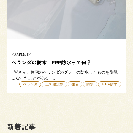
三和建設の強み
リフォーム
会社概要
採用情報
2023/05/12
ベランダの防水 FRP防水って何？
皆さん、住宅のベランダのグレーの防水したものを御覧
になったことがある …
ベランダ
三和建設静
住宅
防水
ＦRP防水
054-365-3838
受付時間／平日9:00 - 18:00
土日9:00 - 16:00
新着記事