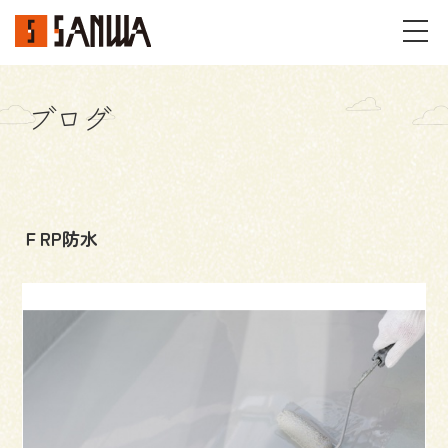
ブログ
イベント・見学会
不動産情報
ＦRP防水
事例
施工事例
パーツギャラリー
お客様の声
私たちのこと