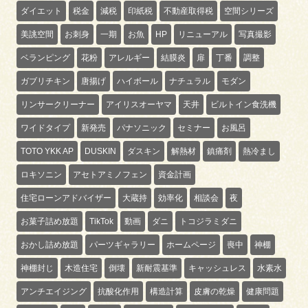
ダイエット
税金
減税
印紙税
不動産取得税
空間シリーズ
美誂空間
お刺身
一期
お魚
HP
リニューアル
写真撮影
ベランピング
花粉
アレルギー
結膜炎
扉
丁番
調整
ガブリチキン
唐揚げ
ハイボール
ナチュラル
モダン
リンサークリーナー
アイリスオーヤマ
天井
ビルトイン食洗機
ワイドタイプ
新発売
パナソニック
セミナー
お風呂
TOTO YKK AP
DUSKIN
ダスキン
解熱材
鎮痛剤
熱冷まし
ロキソニン
アセトアミノフェン
資金計画
住宅ローンアドバイザー
大蔵持
効率化
相談会
夜
お菓子詰め放題
TikTok
動画
ダニ
トコジラミダニ
おかし詰め放題
パーツギャラリー
ホームページ
喪中
神棚
神棚封じ
木造住宅
倒壊
新耐震基準
キャッシュレス
水素水
アンチエイジング
抗酸化作用
構造計算
皮膚の乾燥
健康問題