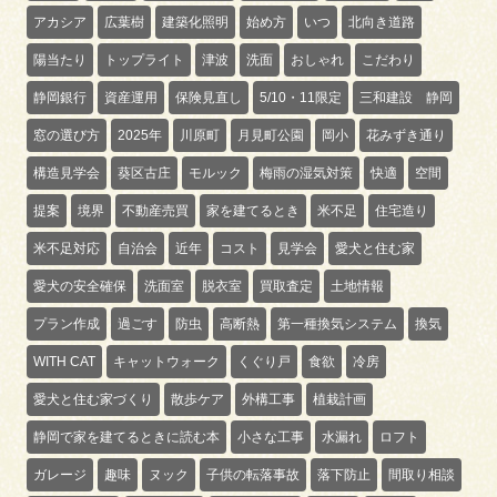
アカシア
広葉樹
建築化照明
始め方
いつ
北向き道路
陽当たり
トップライト
津波
洗面
おしゃれ
こだわり
静岡銀行
資産運用
保険見直し
5/10・11限定
三和建設 静岡
窓の選び方
2025年
川原町
月見町公園
岡小
花みずき通り
構造見学会
葵区古庄
モルック
梅雨の湿気対策
快適
空間
提案
境界
不動産売買
家を建てるとき
米不足
住宅造り
米不足対応
自治会
近年
コスト
見学会
愛犬と住む家
愛犬の安全確保
洗面室
脱衣室
買取査定
土地情報
プラン作成
過ごす
防虫
高断熱
第一種換気システム
換気
WITH CAT
キャットウォーク
くぐり戸
食欲
冷房
愛犬と住む家づくり
散歩ケア
外構工事
植栽計画
静岡で家を建てるときに読む本
小さな工事
水漏れ
ロフト
ガレージ
趣味
ヌック
子供の転落事故
落下防止
間取り相談