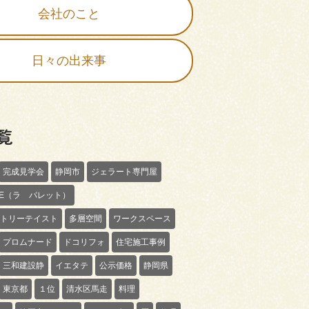
会社のこと
日々の出来事
覧
完成見学会
静岡市
ジェラート専門屋
TTE（ラ パレット）
トリーテイスト
多層空間
ワークスペース
プロムナード
ドコリフォ
住宅施工事例
三和建設静
イエタテ
公示価格
静岡県
東京都
１位
清水区馬走
料理