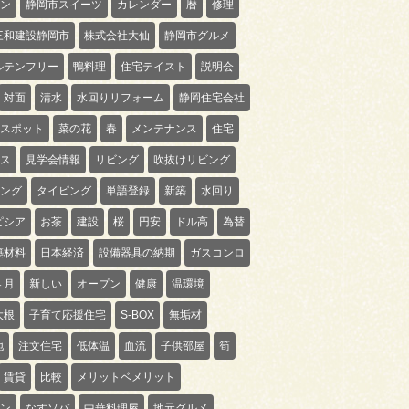
ン
静岡市スイーツ
カレンダー
暦
修理
三和建設静岡市
株式会社大仙
静岡市グルメ
ルテンフリー
鴨料理
住宅テイスト
説明会
対面
清水
水回りリフォーム
静岡住宅会社
スポット
菜の花
春
メンテナンス
住宅
ス
見学会情報
リビング
吹抜けリビング
ング
タイピング
単語登録
新築
水回り
ピシア
お茶
建設
桜
円安
ドル高
為替
築材料
日本経済
設備器具の納期
ガスコンロ
４月
新しい
オープン
健康
温環境
大根
子育て応援住宅
S-BOX
無垢材
地
注文住宅
低体温
血流
子供部屋
筍
賃貸
比較
メリットベメリット
ン
なすソバ
中華料理屋
地元グルメ