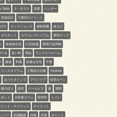
 Table
Ｓ－ＢＯＸ
洗濯
ハンガー
自由設計
工務店のメリット
び方
ウッドショック
価格高騰
値上げ
カウネット
カウコレプレミアム
便利グッズ
ｓ
長寿命住宅
CO2削減
環境汚染抑制
建てる
若い時
理由
ランドリールーム
事
建築
和風
快適な住宅
平屋
インスタグラム
工務店の日報
Youtube
おうちキャンプ
アウトドア
住宅ローン
鯉のぼり
鎧兜
クールビズ
夏
期間
スポット
古民家カフェ
焼津市
トイレ
メリット・デメリット
デメリット
ッパー
回遊動線
内装
外装
ポイント