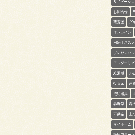
リノベーショ
お問合せ
蕎麦屋
グ
オンライン
用宗オススメ
プレゼンハウ
アンダーリビ
給湯機
ル
投資家
建
照明器具
春野菜
春
不動産
土
マイホーム
静岡市ラーメ