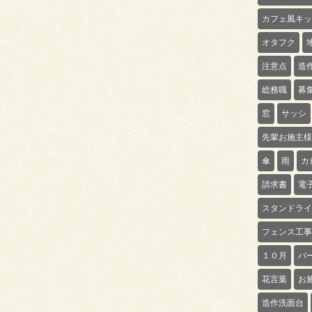
カフェ風キッ
オタフク
注意点
造
総務職
募
窓
サッシ
先輩お施主様
傘
雨
カ
請求書
電
スタンドライ
フェンス工事
１０月
バ
花言葉
お
造作洗面台