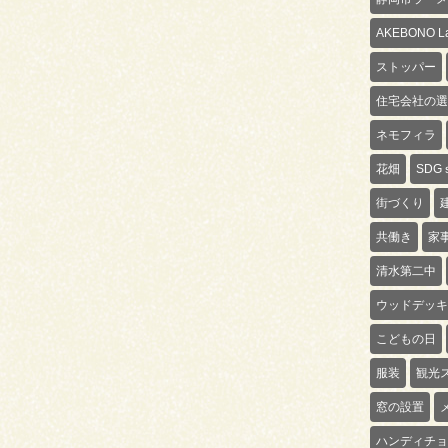
AKEBONO La
ストッパー
住宅会社の選
ネモフィラ
花畑
SDG
街づくり
共働き
家
清水第二中
ウッドデッキ
こどもの日
服装
観光
窓の設置
ハンディチョ