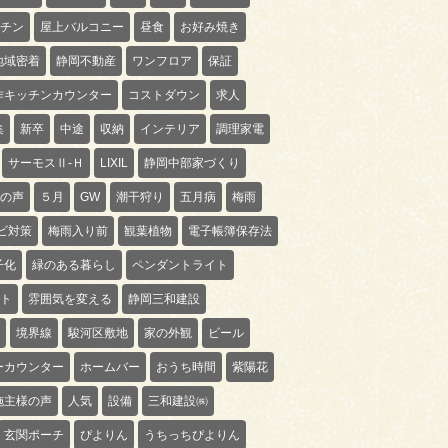
チン
屋上バルコニー
昼食
お好み焼き
地域密着
静岡不動産
ワンフロア
保証
作キッチンカウンター
コストダウン
求人
集
新卒
中途
収納
インテリア
調理家電
サーモスⅡ-Ｈ
LIXIL
静岡中部家づくり
の声
５月
GW
潮干狩り
五月病
梅雨
ビ対策
梅雨入り前
観葉植物
電子帳簿保存法
子化
緑のある暮らし
ペンダントライト
ト
雰囲気を変える
静岡三和建設
境界線
駿河区敷地
家の外観
ビール
ーカウンター
ホームバー
おうち時間
紫陽花
施主様の声
人気
設備
三和建設㈱
玄関ポーチ
ぴよりん
うちっちぴよりん