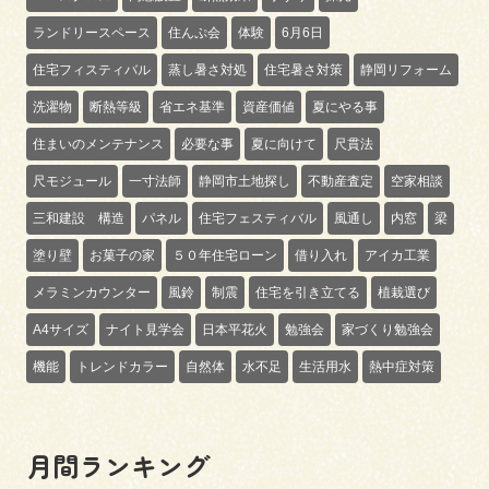
ランドリースペース
住んぷ会
体験
6月6日
住宅フィスティバル
蒸し暑さ対処
住宅暑さ対策
静岡リフォーム
洗濯物
断熱等級
省エネ基準
資産価値
夏にやる事
住まいのメンテナンス
必要な事
夏に向けて
尺貫法
尺モジュール
一寸法師
静岡市土地探し
不動産査定
空家相談
三和建設 構造
パネル
住宅フェスティバル
風通し
内窓
梁
塗り壁
お菓子の家
５０年住宅ローン
借り入れ
アイカ工業
メラミンカウンター
風鈴
制震
住宅を引き立てる
植栽選び
A4サイズ
ナイト見学会
日本平花火
勉強会
家づくり勉強会
機能
トレンドカラー
自然体
水不足
生活用水
熱中症対策
月間ランキング