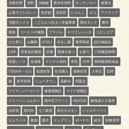
全館空調
塗料
光触媒
親水性塗料
キッチンカー
抽選会
お菓子プレゼント
造作額
清水区
にゃんこ
ネコ
アイディア
宅配ボックス
こどもエコ住まい支援事業
雨水タンク
断水
構造
コーヒーの種類
ブラジル
キリマンジャロ
コロンビア
ひな祭り
お雛様
片付け
吊るし雛
整理収納
設計相談会
13年
安井金比羅堂
京都
悪縁を絶つ
お参り
三和建設静岡
現場シート
足場幕
マイナス金利
景気
25卒
静岡耐震助成金
TOUKAI－ゼロ
地震対策
住宅購入
規格住宅
入学式
玄関
鏡
新卒採用
ニュータウン
高齢化
問題点
マイナンバーカード
健康保険証
マイナ保険証
クリーンシェルター
熱中症アラート
HEAT20
断熱省エネ基準
虫対策
室内外
七ツ新屋
幸せホルモン
ジャルディーノ
オムライス
敷地
愛犬
ドッグラン
ボーナス
経済
財務管理