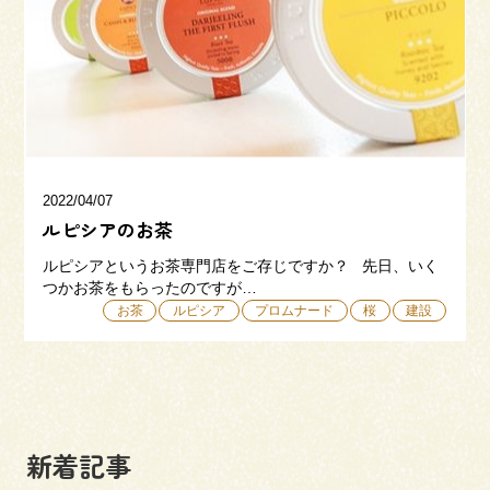
三和建設の強み
リフォーム
会社概要
採用情報
2022/04/07
ルピシアのお茶
ルピシアというお茶専門店をご存じですか？ 先日、いく
つかお茶をもらったのですが…
お茶
ルピシア
プロムナード
桜
建設
054-365-3838
受付時間／平日9:00 - 18:00
土日9:00 - 16:00
新着記事