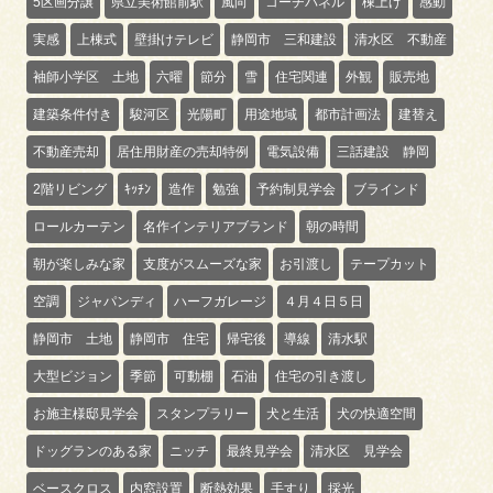
5区画分譲
県立美術館前駅
風向
コーチパネル
棟上げ
感動
実感
上棟式
壁掛けテレビ
静岡市 三和建設
清水区 不動産
袖師小学区 土地
六曜
節分
雪
住宅関連
外観
販売地
建築条件付き
駿河区
光陽町
用途地域
都市計画法
建替え
不動産売却
居住用財産の売却特例
電気設備
三話建設 静岡
2階リビング
ｷｯﾁﾝ
造作
勉強
予約制見学会
ブラインド
ロールカーテン
名作インテリアブランド
朝の時間
朝が楽しみな家
支度がスムーズな家
お引渡し
テープカット
空調
ジャパンディ
ハーフガレージ
４月４日５日
静岡市 土地
静岡市 住宅
帰宅後
導線
清水駅
大型ビジョン
季節
可動棚
石油
住宅の引き渡し
お施主様邸見学会
スタンプラリー
犬と生活
犬の快適空間
ドッグランのある家
ニッチ
最終見学会
清水区 見学会
ベースクロス
内窓設置
断熱効果
手すり
採光