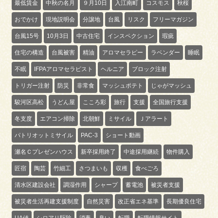
最低賃金
中秋の名月
９月10日
入江南町
コスモス
秋桜
おでかけ
現地説明会
分譲地
台風
リスク
フリーマガジン
台風15号
10月3日
中古住宅
インスペクション
瑕疵
住宅の構造
台風被害
精油
アロマセラピー
ラベンダー
睡眠
不眠
IFPAアロマセラピスト
ヘルニア
ブロック注射
トリガー注射
防災
非常食
マッシュポテト
じゃがマッシュ
駿河区高松
うどん屋
こころ彩
旅行
支援
全国旅行支援
冬支度
エアコン掃除
北朝鮮
ミサイル
Ｊアラート
パトリオットミサイル
PAC-3
ショート動画
瀬名Ｃプレゼンハウス
新卒採用終了
中途採用継続
物件購入
匠宿
陶芸
竹細工
さつまいも
収穫
食べごろ
清水区建設会社
調湿作用
シャープ
蓄電池
被災者支援
被災者生活再建支援制度
自然災害
改正省エネ基準
長期優良住宅
UA値
シロアリ駆除
消毒
臭い
転職
転職情報サイト