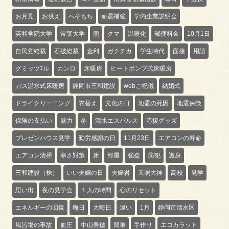
お月見
お供え
へそもち
耐震補強
学内企業説明会
英和学院大学
常葉大学
熊
クマ
温暖化
郵便料金
10月1日
自民党総裁
石破総裁
金利
ガクチカ
学生時代
面接
用語
グミッツｴル
カンロ
床暖房
ヒートポンプ式床暖房
ガス温水式床暖房
静岡市三和建設
webご祝儀
結婚式
ドライクリーニング
衣替え
文化の日
地震の死因
地震保険
保険の支払い
魅力
冬
清水エスパルス
応援グッズ
プレゼンハウス見学
勤労感謝の日
11月23日
エアコンの寿命
エアコン清掃
寒さ対策
床
部屋
強盗
防犯
護身
三和建設（株）
いい夫婦の日
夫婦岩
天照大神
高校
見学
思い出
夜の見学会
１人の時間
心のリセット
エネルギーの回復
晦日
大晦日
違い
1月
静岡市清水区
風呂場の事故
血圧
中山美穂
簡単
手作り
エコカラット