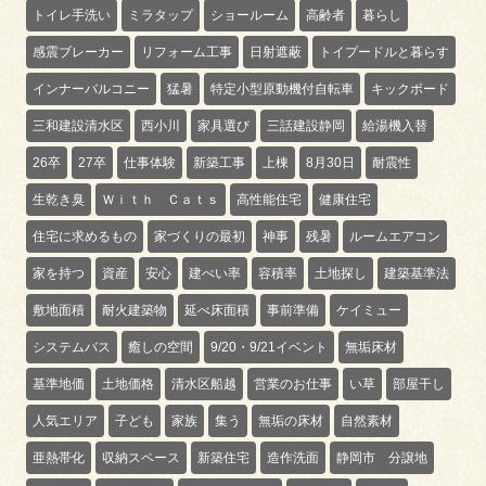
トイレ手洗い
ミラタップ
ショールーム
高齢者
暮らし
感震ブレーカー
リフォーム工事
日射遮蔽
トイプードルと暮らす
インナーバルコニー
猛暑
特定小型原動機付自転車
キックボード
三和建設清水区
西小川
家具選び
三話建設静岡
給湯機入替
26卒
27卒
仕事体験
新築工事
上棟
8月30日
耐震性
生乾き臭
Ｗｉｔｈ Ｃａｔｓ
高性能住宅
健康住宅
住宅に求めるもの
家づくりの最初
神事
残暑
ルームエアコン
家を持つ
資産
安心
建ぺい率
容積率
土地探し
建築基準法
敷地面積
耐火建築物
延べ床面積
事前準備
ケイミュー
システムバス
癒しの空間
9/20・9/21イベント
無垢床材
基準地価
土地価格
清水区船越
営業のお仕事
い草
部屋干し
人気エリア
子ども
家族
集う
無垢の床材
自然素材
亜熱帯化
収納スペース
新築住宅
造作洗面
静岡市 分譲地