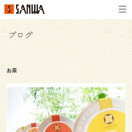
ブログ
イベント・見学会
不動産情報
お茶
事例
施工事例
パーツギャラリー
お客様の声
私たちのこと