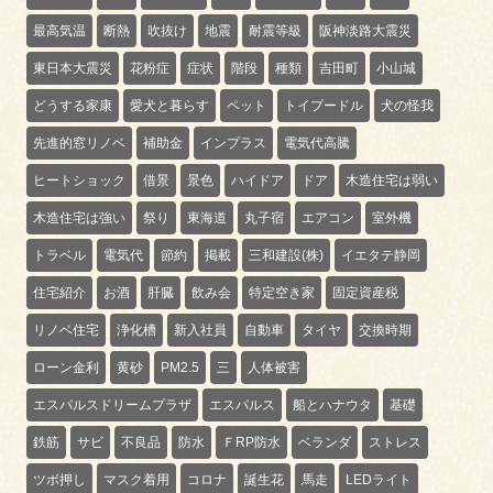
最高気温
断熱
吹抜け
地震
耐震等級
阪神淡路大震災
東日本大震災
花粉症
症状
階段
種類
吉田町
小山城
どうする家康
愛犬と暮らす
ペット
トイプードル
犬の怪我
先進的窓リノベ
補助金
インプラス
電気代高騰
ヒートショック
借景
景色
ハイドア
ドア
木造住宅は弱い
木造住宅は強い
祭り
東海道
丸子宿
エアコン
室外機
トラベル
電気代
節約
掲載
三和建設(株)
イエタテ静岡
住宅紹介
お酒
肝臓
飲み会
特定空き家
固定資産税
リノベ住宅
浄化槽
新入社員
自動車
タイヤ
交換時期
ローン金利
黄砂
PM2.5
三
人体被害
エスパルスドリームプラザ
エスパルス
船とハナウタ
基礎
鉄筋
サビ
不良品
防水
ＦRP防水
ベランダ
ストレス
ツボ押し
マスク着用
コロナ
誕生花
馬走
LEDライト