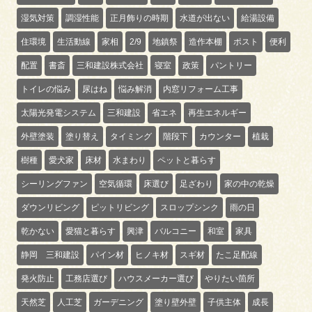
湿気対策
調湿性能
正月飾りの時期
水道が出ない
給湯設備
住環境
生活動線
家相
2/9
地鎮祭
造作本棚
ポスト
便利
配置
書斎
三和建設株式会社
寝室
政策
パントリー
トイレの悩み
尿はね
悩み解消
内窓リフォーム工事
太陽光発電システム
三和建設
省エネ
再生エネルギー
外壁塗装
塗り替え
タイミング
階段下
カウンター
植栽
樹種
愛犬家
床材
水まわり
ペットと暮らす
シーリングファン
空気循環
床選び
足ざわり
家の中の乾燥
ダウンリビング
ピットリビング
スロップシンク
雨の日
乾かない
愛猫と暮らす
興津
バルコニー
和室
家具
静岡 三和建設
パイン材
ヒノキ材
スギ材
たこ足配線
発火防止
工務店選び
ハウスメーカー選び
やりたい箇所
天然芝
人工芝
ガーデニング
塗り壁外壁
子供主体
成長