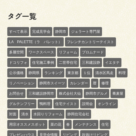
タグ一覧
すべて表示
完成見学会
静岡市
ジェラート専門屋
LA PALETTE（ラ パレット）
フレンチカントリーテイスト
多層空間
ワークスペース
リフォーム
プロムナード
ドコリフォ
住宅施工事例
二世帯住宅
三和建設静
イエタテ
公示価格
静岡県
ランキング
東京都
１位
清水区馬走
料理
リノベーション
静岡市スイーツ
カレンダー
暦
修理
お問合せ
三和建設静岡市
株式会社大仙
静岡市グルメ
蕎麦屋
グルテンフリー
鴨料理
住宅テイスト
説明会
オンライン
対面
清水
水回りリフォーム
静岡住宅会社
用宗オススメスポット
菜の花
春
メンテナンス
住宅
プレゼンハウス
見学会情報
リビング
吹抜けリビング