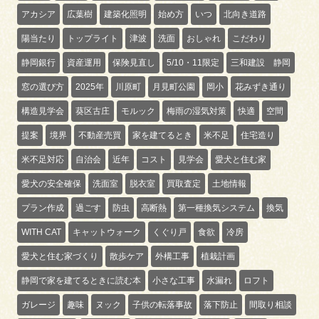
アカシア
広葉樹
建築化照明
始め方
いつ
北向き道路
陽当たり
トップライト
津波
洗面
おしゃれ
こだわり
静岡銀行
資産運用
保険見直し
5/10・11限定
三和建設 静岡
窓の選び方
2025年
川原町
月見町公園
岡小
花みずき通り
構造見学会
葵区古庄
モルック
梅雨の湿気対策
快適
空間
提案
境界
不動産売買
家を建てるとき
米不足
住宅造り
米不足対応
自治会
近年
コスト
見学会
愛犬と住む家
愛犬の安全確保
洗面室
脱衣室
買取査定
土地情報
プラン作成
過ごす
防虫
高断熱
第一種換気システム
換気
WITH CAT
キャットウォーク
くぐり戸
食欲
冷房
愛犬と住む家づくり
散歩ケア
外構工事
植栽計画
静岡で家を建てるときに読む本
小さな工事
水漏れ
ロフト
ガレージ
趣味
ヌック
子供の転落事故
落下防止
間取り相談