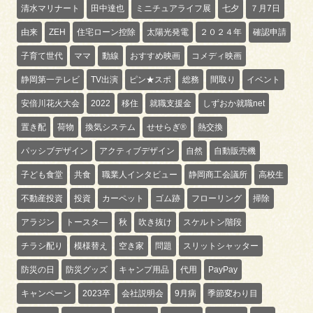
清水マリナート
田中達也
ミニチュアライフ展
七夕
７月7日
由来
ZEH
住宅ローン控除
太陽光発電
２０２４年
確認申請
子育て世代
ママ
動線
おすすめ映画
コメディ映画
静岡第一テレビ
TV出演
ピン★スポ
総務
間取り
イベント
安倍川花火大会
2022
移住
就職支援金
しずおか就職net
置き配
荷物
換気システム
せせらぎ®
熱交換
パッシブデザイン
アクティブデザイン
自然
自動販売機
子ども食堂
共食
職業人インタビュー
静岡商工会議所
高校生
不動産投資
投資
カーペット
ゴム跡
フローリング
掃除
アラジン
トースタ―
秋
吹き抜け
スケルトン階段
チラシ配り
模様替え
空き家
問題
スリットシャッター
防災の日
防災グッズ
キャンプ用品
代用
PayPay
キャンペーン
2023卒
会社説明会
9月病
季節変わり目