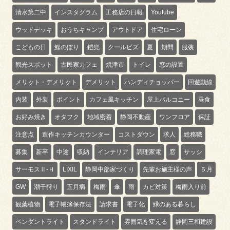
清水第二中
インスタグラム
工務店の日報
Youtube
ウッドデッキ
おうちキャンプ
アウトドア
住宅ローン
こどもの日
鯉のぼり
鎧兜
クールビズ
夏
期間
服装
観光スポット
古民家カフェ
焼津市
トイレ
窓の設置
メリット・デメリット
デメリット
ハンディチョッパー
回遊動線
内装
外装
ポイント
カフェ風キッチン
屋上バルコニー
昼食
お好み焼き
オタフク
地域密着
静岡不動産
ワンフロア
保証
注意点
造作キッチンカウンター
コストダウン
求人
総務職
募集
新卒
中途
収納
インテリア
調理家電
窓
サッシ
サーモスⅡ-Ｈ
LIXIL
静岡中部家づくり
先輩お施主様の声
５月
GW
潮干狩り
五月病
梅雨
傘
雨
カビ対策
梅雨入り前
観葉植物
電子帳簿保存法
請求書
電子化
緑のある暮らし
ペンダントライト
スタンドライト
雰囲気を変える
静岡三和建設