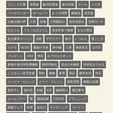
フェンス工事
境界線
駿河区敷地
家の外観
ビール
１０月
バーカウンター
ホームバー
おうち時間
紫陽花
花言葉
お施主様の声
人気
設備
三和建設㈱
造作洗面台
玄関ポーチ
ぴよりん
うちっちぴよりん
清水区食べ物屋
まるさ商店
魚介豚骨ラーメン
北欧
デザイナー
椅子
いつから
過ごし方
コクヨ
GLOO
夏越の大祓
茅の輪
人形
無病息災
父の日
プレゼント
19日
用宗
おでかけスポット
東海大海洋学部博物館
静岡市観光
清水の水族館
清水区おでかけ
こどみらい住宅支援
契約
建物
家電
登記
建売住宅
埼玉
メッツァ・ビレッジ
トーベ・ヤンソン
快乾空間
梅雨の洗濯
室内干し
熱中症
対策
6月
梅雨明け
電話番号
ルームツアー
畳
調湿効果
7月25日
グランシップ
就職フェア
外壁
色分け
サイディング
ツートン