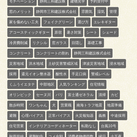
モチベーション
静岡三和建設株
建物見学
予約受付中
窓のメリット
静岡市三和建設株式会社
雰囲気
湿気
管理
家を傷めない工夫
フェイクグリーン
選び方
エレキギター
アコースティックギター
原宿
暑さ対策
シート
シェード
冷房費削減
リクシル
窓ガラス
目隠し
基礎工事
コンクリート
コンクリートの割れ
静岡三和建設株式会社
災害地域
洪水地域
土砂災害警戒区域
津波災害地域
浸水地域
採用
還元イオン整水器
酸性水
手足口病
警戒レベル
くふうイエタテ
中部地区
人気ランキング
住宅情報
オリンピック
セーヌ川
パリ
富士通ゼネラル
清掃
カビ
散歩時間
ワンちゃん
犬
営業職
南海トラフ地震
地震準備
避難
心理バイアス
正常バイアス
火災報知器
義務
中途採用
住宅営業
インテリアコーディネーター
転勤なし
台風10号
秋雨前線
避難勧告
コメ金額
消費者物価指数
縁日
十五夜