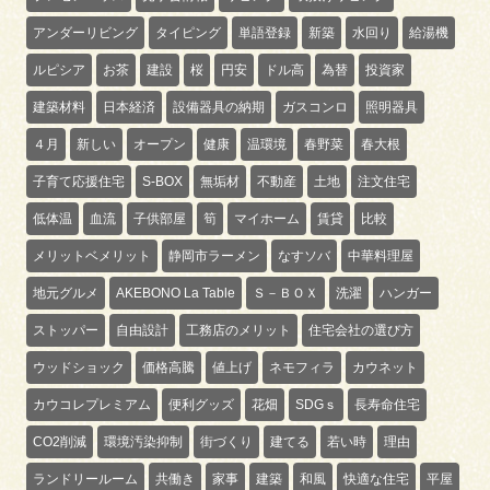
アンダーリビング
タイピング
単語登録
新築
水回り
給湯機
ルピシア
お茶
建設
桜
円安
ドル高
為替
投資家
建築材料
日本経済
設備器具の納期
ガスコンロ
照明器具
４月
新しい
オープン
健康
温環境
春野菜
春大根
子育て応援住宅
S-BOX
無垢材
不動産
土地
注文住宅
低体温
血流
子供部屋
筍
マイホーム
賃貸
比較
メリットベメリット
静岡市ラーメン
なすソバ
中華料理屋
地元グルメ
AKEBONO La Table
Ｓ－ＢＯＸ
洗濯
ハンガー
ストッパー
自由設計
工務店のメリット
住宅会社の選び方
ウッドショック
価格高騰
値上げ
ネモフィラ
カウネット
カウコレプレミアム
便利グッズ
花畑
SDGｓ
長寿命住宅
CO2削減
環境汚染抑制
街づくり
建てる
若い時
理由
ランドリールーム
共働き
家事
建築
和風
快適な住宅
平屋