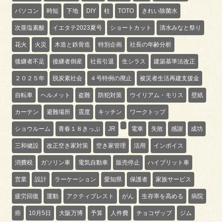
パソコン
時短
下地
DIY
柱
TOTO
きれい除菌水
次亜塩素酸
イエタテ2023夏号
ショートカット
清水みなと祭り
花火
火災
木造と鉄骨造
特別企画
社長の年齢分析
後継者不足
後継者倒産
社長引退
生シラス
建築基準法改正
２０２５年
脱炭素社会
４号特例の廃止
被災者生活再建支援金
自転車
ヘルメット
盗難
防犯対策
ウイリアム・モリス
壁紙
カーテン
避難場所
震度
キッチン
ワークトップ
ショウルーム
青春１８きっぷ
JR
電車
失敗
感謝
成功
三和健設
改正空き家対策
空き家管理
活用
インボイス
消費税
ガソリン車
電気自動車
販売停止
ハイブリット車
営業
設計
ラーケーション
愛知県
保護者
家族サービス
疲労回復
運動
アクティブレスト
がん
生存率を高める
病院
癌
10月5日
大阪万博
予算
人件費
チョコザップ
ジム