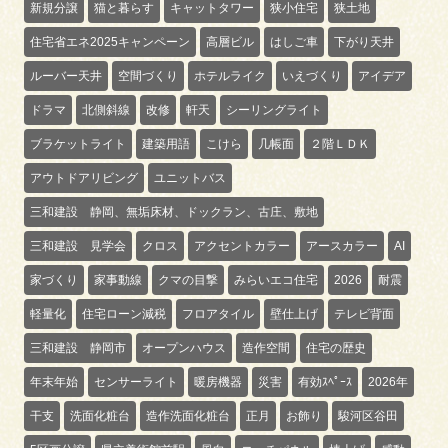
新規分譲
猫と暮らす
キャットタワー
狭小住宅
狭土地
住宅省エネ2025キャンペーン
高層ビル
はしご車
下がり天井
ルーバー天井
空間づくり
ホテルライク
いえづくり
アイデア
ドラマ
北側斜線
改修
軒天
シーリングライト
ブラケットライト
建築用語
こけら
几帳面
２階ＬＤＫ
アウトドアリビング
ユニットバス
三和建設 静岡、無垢床材、ドックラン、古庄、敷地
三和建設 見学会
クロス
アクセントカラー
アースカラー
AI
家づくり
家事動線
クマの目撃
みらいエコ住宅
2026
耐震
軽量化
住宅ローン減税
フロアタイル
壁仕上げ
テレビ背面
三和建設 静岡市
オープンハウス
造作空間
住宅の歴史
年末年始
センサーライト
暖房機器
災害
有効ｽﾍﾟｰｽ
2026年
干支
洗面化粧台
造作洗面化粧台
正月
お飾り
駿河区谷田