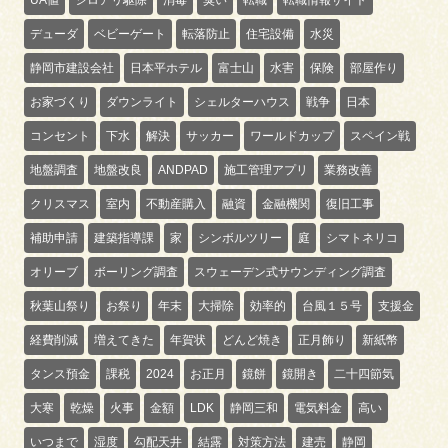
デューダ
ベビーゲート
転落防止
住宅設備
水災
静岡市建設会社
日本平ホテル
富士山
水害
保険
部屋作り
お家づくり
ダウンライト
シェルターハウス
戦争
日本
コンセント
下水
解決
サッカー
ワールドカップ
スペイン戦
地盤調査
地盤改良
ANDPAD
施工管理アプリ
業務改善
クリスマス
室内
不動産購入
融資
金融機関
復旧工事
補助申請
建築指導課
家
シンボルツリー
庭
シマトネリコ
オリーブ
ボーリング調査
スウェーデン式サウンディング調査
秋葉山祭り
お祭り
年末
大掃除
効率的
台風１５号
支援金
経費削減
増えてきた
年賀状
どんど焼き
正月飾り
新紙幣
タンス預金
課税
2024
お正月
鏡餅
鏡開き
二十四節気
大寒
乾燥
火事
金額
LDK
静岡三和
電気料金
高い
いつまで
湿度
勾配天井
結露
対策方法
建売
静岡