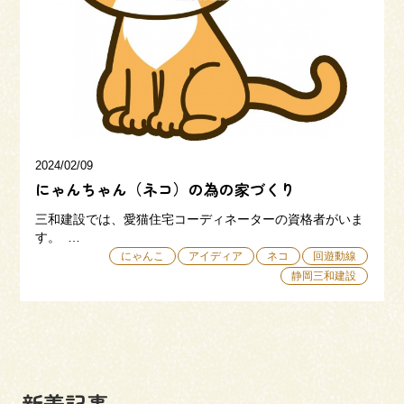
三和建設の強み
リフォーム
会社概要
採用情報
2024/02/09
にゃんちゃん（ネコ）の為の家づくり
三和建設では、愛猫住宅コーディネーターの資格者がいま
す。 …
にゃんこ
アイディア
ネコ
回遊動線
静岡三和建設
054-365-3838
受付時間／平日9:00 - 18:00
土日9:00 - 16:00
新着記事