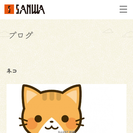
ブログ
イベント・見学会
不動産情報
ネコ
事例
施工事例
パーツギャラリー
お客様の声
私たちのこと