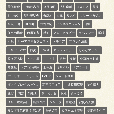
最低賃金
中秋の名月
９月10日
入江南町
コスモス
秋桜
おでかけ
現地説明会
分譲地
台風
リスク
フリーマガジン
台風15号
10月3日
中古住宅
インスペクション
瑕疵
住宅の構造
台風被害
精油
アロマセラピー
ラベンダー
睡眠
不眠
IFPAアロマセラピスト
ヘルニア
ブロック注射
トリガー注射
防災
非常食
マッシュポテト
じゃがマッシュ
駿河区高松
うどん屋
こころ彩
旅行
支援
全国旅行支援
冬支度
エアコン掃除
北朝鮮
ミサイル
Ｊアラート
パトリオットミサイル
PAC-3
ショート動画
瀬名Ｃプレゼンハウス
新卒採用終了
中途採用継続
物件購入
匠宿
陶芸
竹細工
さつまいも
収穫
食べごろ
清水区建設会社
調湿作用
シャープ
蓄電池
被災者支援
被災者生活再建支援制度
自然災害
改正省エネ基準
長期優良住宅