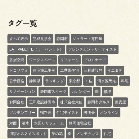
タグ一覧
すべて表示
完成見学会
静岡市
ジェラート専門屋
LA PALETTE（ラ パレット）
フレンチカントリーテイスト
多層空間
ワークスペース
リフォーム
プロムナード
ドコリフォ
住宅施工事例
二世帯住宅
三和建設静
イエタテ
公示価格
静岡県
ランキング
東京都
１位
清水区馬走
料理
リノベーション
静岡市スイーツ
カレンダー
暦
修理
お問合せ
三和建設静岡市
株式会社大仙
静岡市グルメ
蕎麦屋
グルテンフリー
鴨料理
住宅テイスト
説明会
オンライン
対面
清水
水回りリフォーム
静岡住宅会社
用宗オススメスポット
菜の花
春
メンテナンス
住宅