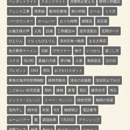
ペンダントライト
スタンドライト
雰囲気を変える
静岡三和建設
フェンス工事
境界線
駿河区敷地
家の外観
ビール
１０月
バーカウンター
ホームバー
おうち時間
紫陽花
花言葉
お施主様の声
人気
設備
三和建設㈱
造作洗面台
玄関ポーチ
ぴよりん
うちっちぴよりん
清水区食べ物屋
まるさ商店
魚介豚骨ラーメン
北欧
デザイナー
椅子
いつから
過ごし方
コクヨ
GLOO
夏越の大祓
茅の輪
人形
無病息災
父の日
プレゼント
19日
用宗
おでかけスポット
東海大海洋学部博物館
静岡市観光
清水の水族館
清水区おでかけ
こどみらい住宅支援
契約
建物
家電
登記
建売住宅
埼玉
メッツァ・ビレッジ
トーベ・ヤンソン
快乾空間
梅雨の洗濯
室内干し
熱中症
対策
6月
梅雨明け
電話番号
ルームツアー
畳
調湿効果
7月25日
グランシップ
就職フェア
外壁
色分け
サイディング
ツートン