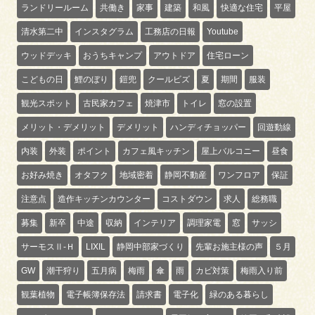
ランドリールーム
共働き
家事
建築
和風
快適な住宅
平屋
清水第二中
インスタグラム
工務店の日報
Youtube
ウッドデッキ
おうちキャンプ
アウトドア
住宅ローン
こどもの日
鯉のぼり
鎧兜
クールビズ
夏
期間
服装
観光スポット
古民家カフェ
焼津市
トイレ
窓の設置
メリット・デメリット
デメリット
ハンディチョッパー
回遊動線
内装
外装
ポイント
カフェ風キッチン
屋上バルコニー
昼食
お好み焼き
オタフク
地域密着
静岡不動産
ワンフロア
保証
注意点
造作キッチンカウンター
コストダウン
求人
総務職
募集
新卒
中途
収納
インテリア
調理家電
窓
サッシ
サーモスⅡ-Ｈ
LIXIL
静岡中部家づくり
先輩お施主様の声
５月
GW
潮干狩り
五月病
梅雨
傘
雨
カビ対策
梅雨入り前
観葉植物
電子帳簿保存法
請求書
電子化
緑のある暮らし