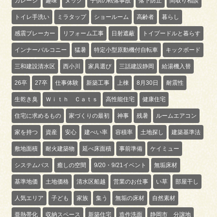
ガレージ
趣味
ヌック
子供の転落事故
落下防止
間取り相談
トイレ手洗い
ミラタップ
ショールーム
高齢者
暮らし
感震ブレーカー
リフォーム工事
日射遮蔽
トイプードルと暮らす
インナーバルコニー
猛暑
特定小型原動機付自転車
キックボード
三和建設清水区
西小川
家具選び
三話建設静岡
給湯機入替
26卒
27卒
仕事体験
新築工事
上棟
8月30日
耐震性
生乾き臭
Ｗｉｔｈ Ｃａｔｓ
高性能住宅
健康住宅
住宅に求めるもの
家づくりの最初
神事
残暑
ルームエアコン
家を持つ
資産
安心
建ぺい率
容積率
土地探し
建築基準法
敷地面積
耐火建築物
延べ床面積
事前準備
ケイミュー
システムバス
癒しの空間
9/20・9/21イベント
無垢床材
基準地価
土地価格
清水区船越
営業のお仕事
い草
部屋干し
人気エリア
子ども
家族
集う
無垢の床材
自然素材
亜熱帯化
収納スペース
新築住宅
造作洗面
静岡市 分譲地