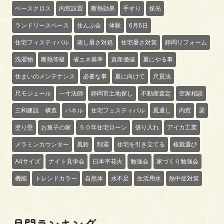
ベースクロス
内窓設置
断熱効果
手すり
採光
ランドリースペース
住んぷ会
体験
6月6日
住宅フィスティバル
蒸し暑さ対処
住宅暑さ対策
静岡リフォーム
洗濯物
断熱等級
省エネ基準
資産価値
夏にやる事
住まいのメンテナンス
必要な事
夏に向けて
尺貫法
尺モジュール
一寸法師
静岡市土地探し
不動産査定
空家相談
三和建設 構造
パネル
住宅フェスティバル
風通し
内窓
梁
塗り壁
お菓子の家
５０年住宅ローン
借り入れ
アイカ工業
メラミンカウンター
風鈴
制震
住宅を引き立てる
植栽選び
A4サイズ
ナイト見学会
日本平花火
勉強会
家づくり勉強会
機能
トレンドカラー
自然体
水不足
生活用水
熱中症対策
月間ランキング