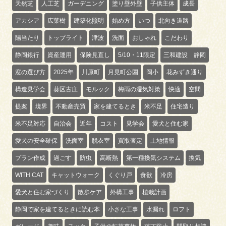
天然芝
人工芝
ガーデニング
塗り壁外壁
子供主体
成長
アカシア
広葉樹
建築化照明
始め方
いつ
北向き道路
陽当たり
トップライト
津波
洗面
おしゃれ
こだわり
静岡銀行
資産運用
保険見直し
5/10・11限定
三和建設 静岡
窓の選び方
2025年
川原町
月見町公園
岡小
花みずき通り
構造見学会
葵区古庄
モルック
梅雨の湿気対策
快適
空間
提案
境界
不動産売買
家を建てるとき
米不足
住宅造り
米不足対応
自治会
近年
コスト
見学会
愛犬と住む家
愛犬の安全確保
洗面室
脱衣室
買取査定
土地情報
プラン作成
過ごす
防虫
高断熱
第一種換気システム
換気
WITH CAT
キャットウォーク
くぐり戸
食欲
冷房
愛犬と住む家づくり
散歩ケア
外構工事
植栽計画
静岡で家を建てるときに読む本
小さな工事
水漏れ
ロフト