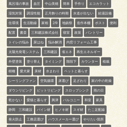
風呂場の事故
血圧
中山美穂
簡単
手作り
エコカラット
湿気対策
調湿性能
正月飾りの時期
水道が出ない
給湯設備
住環境
生活動線
家相
2/9
地鎮祭
造作本棚
ポスト
便利
配置
書斎
三和建設株式会社
寝室
政策
パントリー
トイレの悩み
尿はね
悩み解消
内窓リフォーム工事
太陽光発電システム
三和建設
省エネ
再生エネルギー
外壁塗装
塗り替え
タイミング
階段下
カウンター
植栽
樹種
愛犬家
床材
水まわり
ペットと暮らす
シーリングファン
空気循環
床選び
足ざわり
家の中の乾燥
ダウンリビング
ピットリビング
スロップシンク
雨の日
乾かない
愛猫と暮らす
興津
バルコニー
和室
家具
静岡 三和建設
パイン材
ヒノキ材
スギ材
たこ足配線
発火防止
工務店選び
ハウスメーカー選び
やりたい箇所