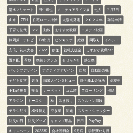
清水マリナート
田中達也
ミニチュアライフ展
七夕
７月7日
由来
ZEH
住宅ローン控除
太陽光発電
２０２４年
確認申請
子育て世代
ママ
動線
おすすめ映画
コメディ映画
静岡第一テレビ
TV出演
ピン★スポ
総務
間取り
イベント
安倍川花火大会
2022
移住
就職支援金
しずおか就職net
置き配
荷物
換気システム
せせらぎ®
熱交換
パッシブデザイン
アクティブデザイン
自然
自動販売機
子ども食堂
共食
職業人インタビュー
静岡商工会議所
高校生
不動産投資
投資
カーペット
ゴム跡
フローリング
掃除
アラジン
トースタ―
秋
吹き抜け
スケルトン階段
チラシ配り
模様替え
空き家
問題
スリットシャッター
防災の日
防災グッズ
キャンプ用品
代用
PayPay
キャンペーン
2023卒
会社説明会
9月病
季節変わり目