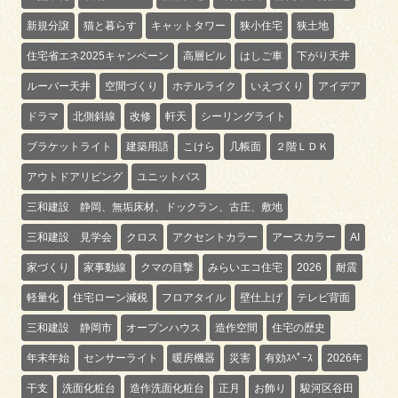
新規分譲
猫と暮らす
キャットタワー
狭小住宅
狭土地
住宅省エネ2025キャンペーン
高層ビル
はしご車
下がり天井
ルーバー天井
空間づくり
ホテルライク
いえづくり
アイデア
ドラマ
北側斜線
改修
軒天
シーリングライト
ブラケットライト
建築用語
こけら
几帳面
２階ＬＤＫ
アウトドアリビング
ユニットバス
三和建設 静岡、無垢床材、ドックラン、古庄、敷地
三和建設 見学会
クロス
アクセントカラー
アースカラー
AI
家づくり
家事動線
クマの目撃
みらいエコ住宅
2026
耐震
軽量化
住宅ローン減税
フロアタイル
壁仕上げ
テレビ背面
三和建設 静岡市
オープンハウス
造作空間
住宅の歴史
年末年始
センサーライト
暖房機器
災害
有効ｽﾍﾟｰｽ
2026年
干支
洗面化粧台
造作洗面化粧台
正月
お飾り
駿河区谷田