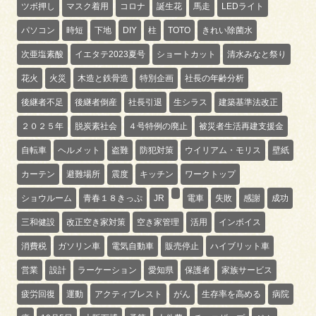
ツボ押し
マスク着用
コロナ
誕生花
馬走
LEDライト
パソコン
時短
下地
DIY
柱
TOTO
きれい除菌水
次亜塩素酸
イエタテ2023夏号
ショートカット
清水みなと祭り
花火
火災
木造と鉄骨造
特別企画
社長の年齢分析
後継者不足
後継者倒産
社長引退
生シラス
建築基準法改正
２０２５年
脱炭素社会
４号特例の廃止
被災者生活再建支援金
自転車
ヘルメット
盗難
防犯対策
ウイリアム・モリス
壁紙
カーテン
避難場所
震度
キッチン
ワークトップ
ショウルーム
青春１８きっぷ
JR
電車
失敗
感謝
成功
三和健設
改正空き家対策
空き家管理
活用
インボイス
消費税
ガソリン車
電気自動車
販売停止
ハイブリット車
営業
設計
ラーケーション
愛知県
保護者
家族サービス
疲労回復
運動
アクティブレスト
がん
生存率を高める
病院