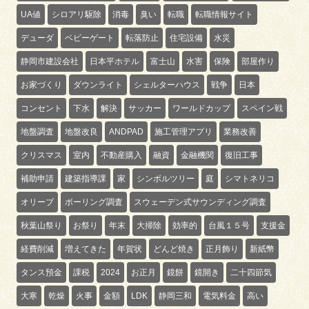
UA値
シロアリ駆除
消毒
臭い
転職
転職情報サイト
デューダ
ベビーゲート
転落防止
住宅設備
水災
静岡市建設会社
日本平ホテル
富士山
水害
保険
部屋作り
お家づくり
ダウンライト
シェルターハウス
戦争
日本
コンセント
下水
解決
サッカー
ワールドカップ
スペイン戦
地盤調査
地盤改良
ANDPAD
施工管理アプリ
業務改善
クリスマス
室内
不動産購入
融資
金融機関
復旧工事
補助申請
建築指導課
家
シンボルツリー
庭
シマトネリコ
オリーブ
ボーリング調査
スウェーデン式サウンディング調査
秋葉山祭り
お祭り
年末
大掃除
効率的
台風１５号
支援金
経費削減
増えてきた
年賀状
どんど焼き
正月飾り
新紙幣
タンス預金
課税
2024
お正月
鏡餅
鏡開き
二十四節気
大寒
乾燥
火事
金額
LDK
静岡三和
電気料金
高い