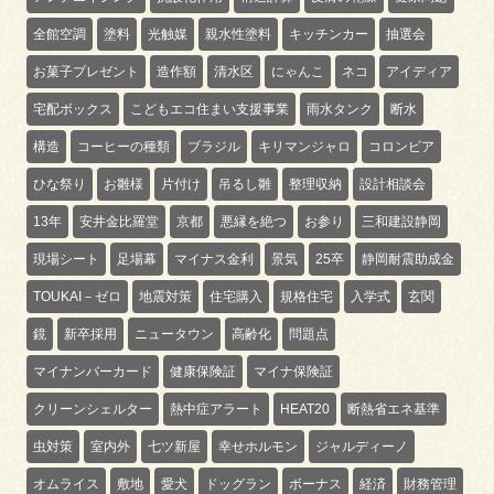
全館空調
塗料
光触媒
親水性塗料
キッチンカー
抽選会
お菓子プレゼント
造作額
清水区
にゃんこ
ネコ
アイディア
宅配ボックス
こどもエコ住まい支援事業
雨水タンク
断水
構造
コーヒーの種類
ブラジル
キリマンジャロ
コロンビア
ひな祭り
お雛様
片付け
吊るし雛
整理収納
設計相談会
13年
安井金比羅堂
京都
悪縁を絶つ
お参り
三和建設静岡
現場シート
足場幕
マイナス金利
景気
25卒
静岡耐震助成金
TOUKAI－ゼロ
地震対策
住宅購入
規格住宅
入学式
玄関
鏡
新卒採用
ニュータウン
高齢化
問題点
マイナンバーカード
健康保険証
マイナ保険証
クリーンシェルター
熱中症アラート
HEAT20
断熱省エネ基準
虫対策
室内外
七ツ新屋
幸せホルモン
ジャルディーノ
オムライス
敷地
愛犬
ドッグラン
ボーナス
経済
財務管理