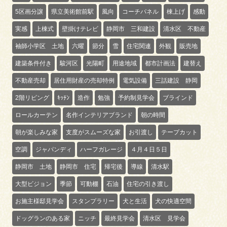
5区画分譲
県立美術館前駅
風向
コーチパネル
棟上げ
感動
実感
上棟式
壁掛けテレビ
静岡市 三和建設
清水区 不動産
袖師小学区 土地
六曜
節分
雪
住宅関連
外観
販売地
建築条件付き
駿河区
光陽町
用途地域
都市計画法
建替え
不動産売却
居住用財産の売却特例
電気設備
三話建設 静岡
2階リビング
ｷｯﾁﾝ
造作
勉強
予約制見学会
ブラインド
ロールカーテン
名作インテリアブランド
朝の時間
朝が楽しみな家
支度がスムーズな家
お引渡し
テープカット
空調
ジャパンディ
ハーフガレージ
４月４日５日
静岡市 土地
静岡市 住宅
帰宅後
導線
清水駅
大型ビジョン
季節
可動棚
石油
住宅の引き渡し
お施主様邸見学会
スタンプラリー
犬と生活
犬の快適空間
ドッグランのある家
ニッチ
最終見学会
清水区 見学会