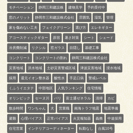
モチベーション
静岡三和建設株
建物見学
予約受付中
窓のメリット
静岡市三和建設株式会社
雰囲気
湿気
管理
家を傷めない工夫
フェイクグリーン
選び方
エレキギター
アコースティックギター
原宿
暑さ対策
シート
シェード
冷房費削減
リクシル
窓ガラス
目隠し
基礎工事
コンクリート
コンクリートの割れ
静岡三和建設株式会社
災害地域
洪水地域
土砂災害警戒区域
津波災害地域
浸水地域
採用
還元イオン整水器
酸性水
手足口病
警戒レベル
くふうイエタテ
中部地区
人気ランキング
住宅情報
オリンピック
セーヌ川
パリ
富士通ゼネラル
清掃
カビ
散歩時間
ワンちゃん
犬
営業職
南海トラフ地震
地震準備
避難
心理バイアス
正常バイアス
火災報知器
義務
中途採用
住宅営業
インテリアコーディネーター
転勤なし
台風10号