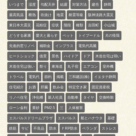
いつまで
湿度
勾配天井
結露
対策方法
建売
静岡
最高気温
断熱
吹抜け
地震
耐震等級
阪神淡路大震災
東日本大震災
花粉症
症状
階段
種類
吉田町
小山城
どうする家康
愛犬と暮らす
ペット
トイプードル
犬の怪我
先進的窓リノベ
補助金
インプラス
電気代高騰
ヒートショック
借景
景色
ハイドア
ドア
木造住宅は弱い
木造住宅は強い
祭り
東海道
丸子宿
エアコン
室外機
トラベル
電気代
節約
掲載
三和建設(株)
イエタテ静岡
住宅紹介
お酒
肝臓
飲み会
特定空き家
固定資産税
リノベ住宅
浄化槽
新入社員
自動車
タイヤ
交換時期
ローン金利
黄砂
PM2.5
三
人体被害
エスパルスドリームプラザ
エスパルス
船とハナウタ
基礎
鉄筋
サビ
不良品
防水
ＦRP防水
ベランダ
ストレス