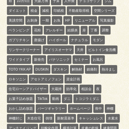
癌
10月5日
大阪万博
予算
人件費
チョコザップ
ジム
ダイエット
税金
減税
印紙税
不動産取得税
空間シリーズ
美誂空間
お刺身
一期
お魚
HP
リニューアル
写真撮影
ベランピング
花粉
アレルギー
結膜炎
扉
丁番
調整
ガブリチキン
唐揚げ
ハイボール
ナチュラル
モダン
リンサークリーナー
アイリスオーヤマ
天井
ビルトイン食洗機
ワイドタイプ
新発売
パナソニック
セミナー
お風呂
TOTO YKK AP
DUSKIN
ダスキン
解熱材
鎮痛剤
熱冷まし
ロキソニン
アセトアミノフェン
資金計画
住宅ローンアドバイザー
大蔵持
効率化
相談会
夜
お菓子詰め放題
TikTok
動画
ダニ
トコジラミダニ
おかし詰め放題
パーツギャラリー
ホームページ
喪中
神棚
神棚封じ
木造住宅
倒壊
新耐震基準
キャッシュレス
水素水
アンチエイジング
抗酸化作用
構造計算
皮膚の乾燥
健康問題