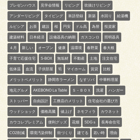
プレゼンハウス
見学会情報
リビング
吹抜けリビング
アンダーリビング
タイピング
単語登録
新築
水回り
給湯機
ルピシア
お茶
建設
桜
円安
ドル高
為替
投資家
建築材料
日本経済
設備器具の納期
ガスコンロ
照明器具
４月
新しい
オープン
健康
温環境
春野菜
春大根
子育て応援住宅
S-BOX
無垢材
不動産
土地
注文住宅
低体温
血流
子供部屋
筍
マイホーム
賃貸
比較
メリットベメリット
静岡市ラーメン
なすソバ
中華料理屋
地元グルメ
AKEBONO La Table
Ｓ－ＢＯＸ
洗濯
ハンガー
ストッパー
自由設計
工務店のメリット
住宅会社の選び方
ウッドショック
価格高騰
値上げ
ネモフィラ
カウネット
カウコレプレミアム
便利グッズ
花畑
SDGｓ
長寿命住宅
CO2削減
環境汚染抑制
街づくり
建てる
若い時
理由