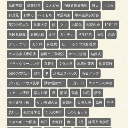
秋雨前線
避難勧告
コメ金額
消費者物価指数
縁日
十五夜
お月見
お供え
へそもち
耐震補強
学内企業説明会
英和学院大学
常葉大学
熊
クマ
温暖化
郵便料金
10月1日
自民党総裁
石破総裁
金利
ガクチカ
学生時代
面接
用語
グミッツｴル
カンロ
床暖房
ヒートポンプ式床暖房
ガス温水式床暖房
静岡市三和建設
webご祝儀
結婚式
ドライクリーニング
衣替え
文化の日
地震の死因
地震保険
保険の支払い
魅力
冬
清水エスパルス
応援グッズ
プレゼンハウス見学
勤労感謝の日
11月23日
エアコンの寿命
エアコン清掃
寒さ対策
床
部屋
強盗
防犯
護身
三和建設（株）
いい夫婦の日
夫婦岩
天照大神
高校
見学
思い出
夜の見学会
１人の時間
心のリセット
エネルギーの回復
晦日
大晦日
違い
1月
静岡市清水区