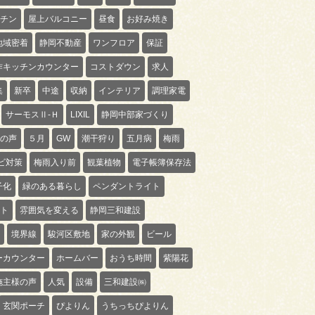
チン
屋上バルコニー
昼食
お好み焼き
地域密着
静岡不動産
ワンフロア
保証
作キッチンカウンター
コストダウン
求人
集
新卒
中途
収納
インテリア
調理家電
サーモスⅡ-Ｈ
LIXIL
静岡中部家づくり
の声
５月
GW
潮干狩り
五月病
梅雨
ビ対策
梅雨入り前
観葉植物
電子帳簿保存法
子化
緑のある暮らし
ペンダントライト
ト
雰囲気を変える
静岡三和建設
境界線
駿河区敷地
家の外観
ビール
ーカウンター
ホームバー
おうち時間
紫陽花
施主様の声
人気
設備
三和建設㈱
玄関ポーチ
ぴよりん
うちっちぴよりん