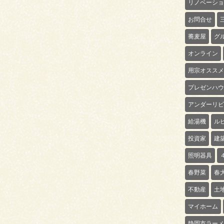
リノベーショ
お問合せ
蕎麦屋
グ
オンライン
用宗オススメ
プレゼンハウ
アンダーリビ
給湯機
ル
投資家
建
照明器具
春野菜
春
不動産
土
マイホーム
静岡市ラーメ