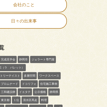
会社のこと
日々の出来事
覧
完成見学会
静岡市
ジェラート専門屋
TTE（ラ パレット）
トリーテイスト
多層空間
ワークスペース
プロムナード
ドコリフォ
住宅施工事例
三和建設静
イエタテ
公示価格
静岡県
東京都
１位
清水区馬走
料理