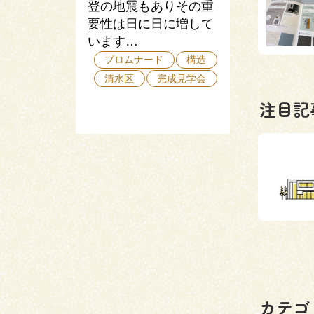
登の地震もありその重
要性は日に日に増して
います…
プロムナード
構造
清水区
完成見学会
注目記
カテゴ