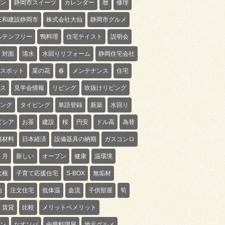
ン
静岡市スイーツ
カレンダー
暦
修理
三和建設静岡市
株式会社大仙
静岡市グルメ
ルテンフリー
鴨料理
住宅テイスト
説明会
対面
清水
水回りリフォーム
静岡住宅会社
スポット
菜の花
春
メンテナンス
住宅
ス
見学会情報
リビング
吹抜けリビング
ング
タイピング
単語登録
新築
水回り
ピシア
お茶
建設
桜
円安
ドル高
為替
築材料
日本経済
設備器具の納期
ガスコンロ
４月
新しい
オープン
健康
温環境
大根
子育て応援住宅
S-BOX
無垢材
地
注文住宅
低体温
血流
子供部屋
筍
賃貸
比較
メリットベメリット
ン
なすソバ
中華料理屋
地元グルメ