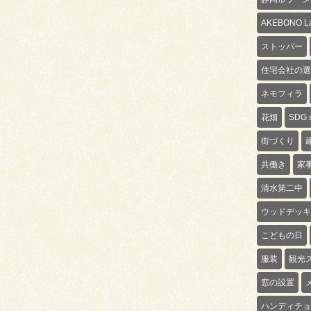
AKEBONO La
ストッパー
住宅会社の選
ネモフィラ
花畑
SDG
街づくり
共働き
家
清水第二中
ウッドデッキ
こどもの日
服装
観光
窓の設置
ハンディチョ