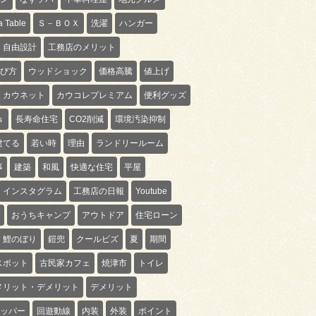
 Table
Ｓ－ＢＯＸ
洗濯
ハンガー
自由設計
工務店のメリット
び方
ウッドショック
価格高騰
値上げ
カウネット
カウコレプレミアム
便利グッズ
ｓ
長寿命住宅
CO2削減
環境汚染抑制
建てる
若い時
理由
ランドリールーム
事
建築
和風
快適な住宅
平屋
インスタグラム
工務店の日報
Youtube
おうちキャンプ
アウトドア
住宅ローン
鯉のぼり
鎧兜
クールビズ
夏
期間
スポット
古民家カフェ
焼津市
トイレ
メリット・デメリット
デメリット
ッパー
回遊動線
内装
外装
ポイント