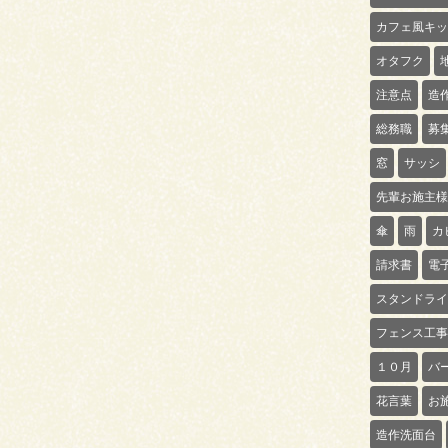
カフェ風キッ
オタフク
注意点
造
総務職
募
窓
サッシ
先輩お施主様
傘
雨
カ
請求書
電
スタンドライ
フェンス工事
１０月
バ
花言葉
お
造作洗面台