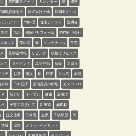
ン
静岡市スイーツ
カレンダー
暦
修理
三和建設静岡市
株式会社大仙
静岡市グルメ
ルテンフリー
鴨料理
住宅テイスト
説明会
対面
清水
水回りリフォーム
静岡住宅会社
スポット
菜の花
春
メンテナンス
住宅
ス
見学会情報
リビング
吹抜けリビング
ング
タイピング
単語登録
新築
水回り
ピシア
お茶
建設
桜
円安
ドル高
為替
築材料
日本経済
設備器具の納期
ガスコンロ
４月
新しい
オープン
健康
温環境
大根
子育て応援住宅
S-BOX
無垢材
地
注文住宅
低体温
血流
子供部屋
筍
賃貸
比較
メリットベメリット
ン
なすソバ
中華料理屋
地元グルメ