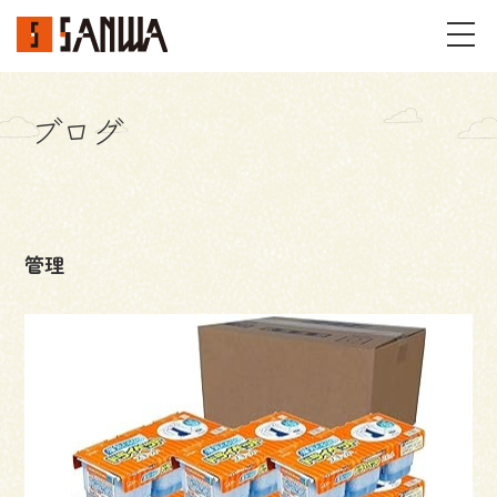
ブログ
イベント・見学会
不動産情報
管理
事例
施工事例
パーツギャラリー
お客様の声
私たちのこと