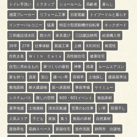
トイレ手洗い
ミラタップ
ショールーム
高齢者
暮らし
感震ブレーカー
リフォーム工事
日射遮蔽
トイプードルと暮らす
インナーバルコニー
猛暑
特定小型原動機付自転車
キックボード
三和建設清水区
西小川
家具選び
三話建設静岡
給湯機入替
26卒
27卒
仕事体験
新築工事
上棟
8月30日
耐震性
生乾き臭
Ｗｉｔｈ Ｃａｔｓ
高性能住宅
健康住宅
住宅に求めるもの
家づくりの最初
神事
残暑
ルームエアコン
家を持つ
資産
安心
建ぺい率
容積率
土地探し
建築基準法
敷地面積
耐火建築物
延べ床面積
事前準備
ケイミュー
システムバス
癒しの空間
9/20・9/21イベント
無垢床材
基準地価
土地価格
清水区船越
営業のお仕事
い草
部屋干し
人気エリア
子ども
家族
集う
無垢の床材
自然素材
亜熱帯化
収納スペース
新築住宅
造作洗面
静岡市 分譲地