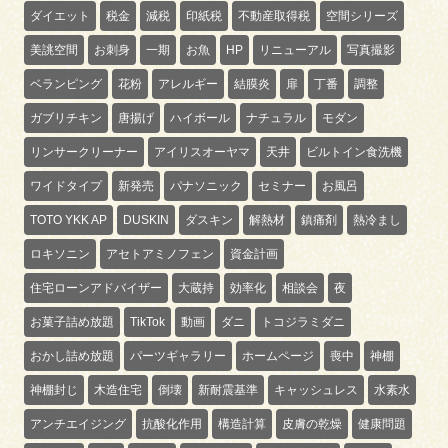
ダイエット
税金
減税
印紙税
不動産取得税
空間シリーズ
美誂空間
お刺身
一期
お魚
HP
リニューアル
写真撮影
ベランピング
花粉
アレルギー
結膜炎
扉
丁番
調整
ガブリチキン
唐揚げ
ハイボール
ナチュラル
モダン
リンサークリーナー
アイリスオーヤマ
天井
ビルトイン食洗機
ワイドタイプ
新発売
パナソニック
セミナー
お風呂
TOTO YKK AP
DUSKIN
ダスキン
解熱材
鎮痛剤
熱冷まし
ロキソニン
アセトアミノフェン
資金計画
住宅ローンアドバイザー
大蔵持
効率化
相談会
夜
お菓子詰め放題
TikTok
動画
ダニ
トコジラミダニ
おかし詰め放題
パーツギャラリー
ホームページ
喪中
神棚
神棚封じ
木造住宅
倒壊
新耐震基準
キャッシュレス
水素水
アンチエイジング
抗酸化作用
構造計算
皮膚の乾燥
健康問題