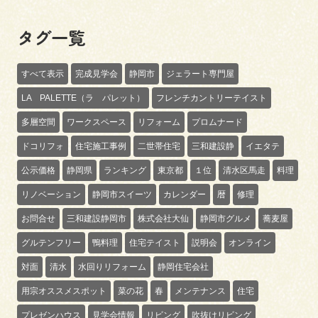
タグ一覧
すべて表示
完成見学会
静岡市
ジェラート専門屋
LA PALETTE（ラ パレット）
フレンチカントリーテイスト
多層空間
ワークスペース
リフォーム
プロムナード
ドコリフォ
住宅施工事例
二世帯住宅
三和建設静
イエタテ
公示価格
静岡県
ランキング
東京都
１位
清水区馬走
料理
リノベーション
静岡市スイーツ
カレンダー
暦
修理
お問合せ
三和建設静岡市
株式会社大仙
静岡市グルメ
蕎麦屋
グルテンフリー
鴨料理
住宅テイスト
説明会
オンライン
対面
清水
水回りリフォーム
静岡住宅会社
用宗オススメスポット
菜の花
春
メンテナンス
住宅
プレゼンハウス
見学会情報
リビング
吹抜けリビング