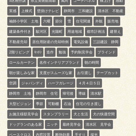
5区画分譲
県立美術館前駅
風向
コーチパネル
棟上げ
感動
実感
上棟式
壁掛けテレビ
静岡市 三和建設
清水区 不動産
袖師小学区 土地
六曜
節分
雪
住宅関連
外観
販売地
建築条件付き
駿河区
光陽町
用途地域
都市計画法
建替え
不動産売却
居住用財産の売却特例
電気設備
三話建設 静岡
2階リビング
ｷｯﾁﾝ
造作
勉強
予約制見学会
ブラインド
ロールカーテン
名作インテリアブランド
朝の時間
朝が楽しみな家
支度がスムーズな家
お引渡し
テープカット
空調
ジャパンディ
ハーフガレージ
４月４日５日
静岡市 土地
静岡市 住宅
帰宅後
導線
清水駅
大型ビジョン
季節
可動棚
石油
住宅の引き渡し
お施主様邸見学会
スタンプラリー
犬と生活
犬の快適空間
ドッグランのある家
ニッチ
最終見学会
清水区 見学会
ベースクロス
内窓設置
断熱効果
手すり
採光