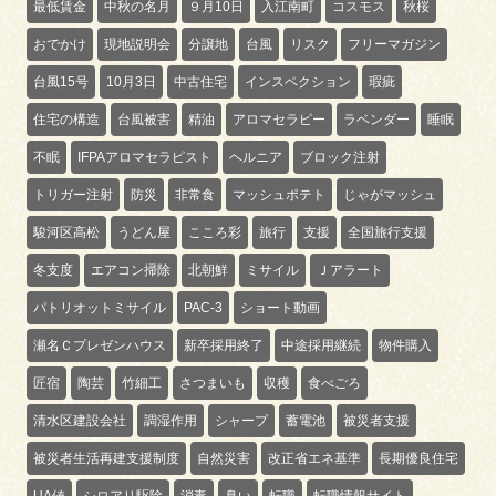
最低賃金
中秋の名月
９月10日
入江南町
コスモス
秋桜
おでかけ
現地説明会
分譲地
台風
リスク
フリーマガジン
台風15号
10月3日
中古住宅
インスペクション
瑕疵
住宅の構造
台風被害
精油
アロマセラピー
ラベンダー
睡眠
不眠
IFPAアロマセラピスト
ヘルニア
ブロック注射
トリガー注射
防災
非常食
マッシュポテト
じゃがマッシュ
駿河区高松
うどん屋
こころ彩
旅行
支援
全国旅行支援
冬支度
エアコン掃除
北朝鮮
ミサイル
Ｊアラート
パトリオットミサイル
PAC-3
ショート動画
瀬名Ｃプレゼンハウス
新卒採用終了
中途採用継続
物件購入
匠宿
陶芸
竹細工
さつまいも
収穫
食べごろ
清水区建設会社
調湿作用
シャープ
蓄電池
被災者支援
被災者生活再建支援制度
自然災害
改正省エネ基準
長期優良住宅
UA値
シロアリ駆除
消毒
臭い
転職
転職情報サイト