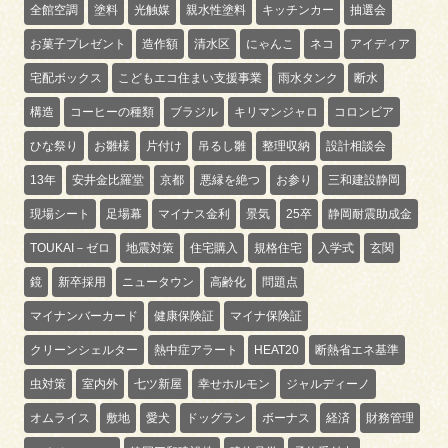
全館空調
塗料
光触媒
親水性塗料
キッチンカー
抽選会
お菓子プレゼント
造作額
清水区
にゃんこ
ネコ
アイディア
宅配ボックス
こどもエコ住まい支援事業
雨水タンク
断水
構造
コーヒーの種類
ブラジル
キリマンジャロ
コロンビア
ひな祭り
お雛様
片付け
吊るし雛
整理収納
設計相談会
13年
安井金比羅堂
京都
悪縁を絶つ
お参り
三和建設静岡
現場シート
足場幕
マイナス金利
景気
25卒
静岡耐震助成金
TOUKAI－ゼロ
地震対策
住宅購入
規格住宅
入学式
玄関
鏡
新卒採用
ニュータウン
高齢化
問題点
マイナンバーカード
健康保険証
マイナ保険証
クリーンシェルター
熱中症アラート
HEAT20
断熱省エネ基準
虫対策
室内外
七ツ新屋
幸せホルモン
ジャルディーノ
オムライス
敷地
愛犬
ドッグラン
ボーナス
経済
財務管理