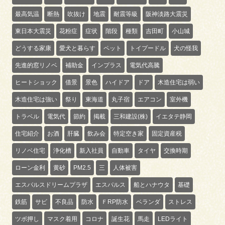
最高気温
断熱
吹抜け
地震
耐震等級
阪神淡路大震災
東日本大震災
花粉症
症状
階段
種類
吉田町
小山城
どうする家康
愛犬と暮らす
ペット
トイプードル
犬の怪我
先進的窓リノベ
補助金
インプラス
電気代高騰
ヒートショック
借景
景色
ハイドア
ドア
木造住宅は弱い
木造住宅は強い
祭り
東海道
丸子宿
エアコン
室外機
トラベル
電気代
節約
掲載
三和建設(株)
イエタテ静岡
住宅紹介
お酒
肝臓
飲み会
特定空き家
固定資産税
リノベ住宅
浄化槽
新入社員
自動車
タイヤ
交換時期
ローン金利
黄砂
PM2.5
三
人体被害
エスパルスドリームプラザ
エスパルス
船とハナウタ
基礎
鉄筋
サビ
不良品
防水
ＦRP防水
ベランダ
ストレス
ツボ押し
マスク着用
コロナ
誕生花
馬走
LEDライト