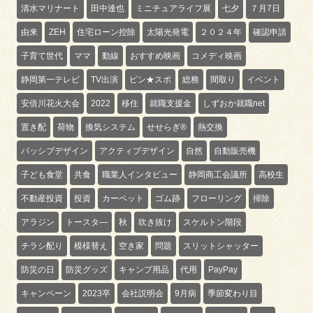
清水マリナート
田中達也
ミニチュアライフ展
七夕
７月7日
由来
ZEH
住宅ローン控除
太陽光発電
２０２４年
確認申請
子育て世代
ママ
動線
おすすめ映画
コメディ映画
静岡第一テレビ
TV出演
ピン★スポ
総務
間取り
イベント
安倍川花火大会
2022
移住
就職支援金
しずおか就職net
置き配
荷物
換気システム
せせらぎ®
熱交換
パッシブデザイン
アクティブデザイン
自然
自動販売機
子ども食堂
共食
職業人インタビュー
静岡商工会議所
高校生
不動産投資
投資
カーペット
ゴム跡
フローリング
掃除
アラジン
トースタ―
秋
吹き抜け
スケルトン階段
チラシ配り
模様替え
空き家
問題
スリットシャッター
防災の日
防災グッズ
キャンプ用品
代用
PayPay
キャンペーン
2023卒
会社説明会
9月病
季節変わり目