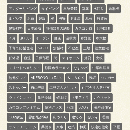
アンダーリビング
タイピング
単語登録
新築
水回り
給湯機
ルピシア
お茶
建設
桜
円安
ドル高
為替
投資家
建築材料
日本経済
設備器具の納期
ガスコンロ
照明器具
４月
新しい
オープン
健康
温環境
春野菜
春大根
子育て応援住宅
S-BOX
無垢材
不動産
土地
注文住宅
低体温
血流
子供部屋
筍
マイホーム
賃貸
比較
メリットベメリット
静岡市ラーメン
なすソバ
中華料理屋
地元グルメ
AKEBONO La Table
Ｓ－ＢＯＸ
洗濯
ハンガー
ストッパー
自由設計
工務店のメリット
住宅会社の選び方
ウッドショック
価格高騰
値上げ
ネモフィラ
カウネット
カウコレプレミアム
便利グッズ
花畑
SDGｓ
長寿命住宅
CO2削減
環境汚染抑制
街づくり
建てる
若い時
理由
ランドリールーム
共働き
家事
建築
和風
快適な住宅
平屋