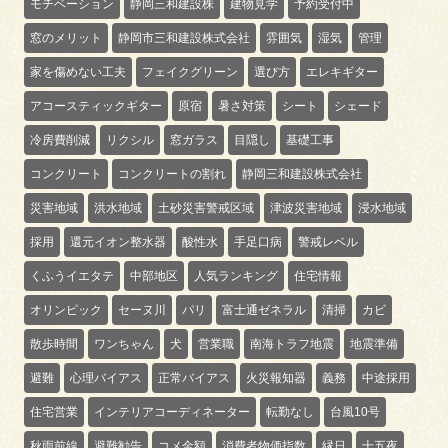
モチベーション
静岡三和建設株
建物見学
予約受付中
窓のメリット
静岡市三和建設株式会社
雰囲気
湿気
管理
家を傷めない工夫
フェイクグリーン
選び方
エレキギター
アコースティックギター
原宿
暑さ対策
シート
シェード
冷房費削減
リクシル
窓ガラス
目隠し
基礎工事
コンクリート
コンクリートの割れ
静岡三和建設株式会社
災害地域
洪水地域
土砂災害警戒区域
津波災害地域
浸水地域
採用
還元イオン整水器
酸性水
手足口病
警戒レベル
くふうイエタテ
中部地区
人気ランキング
住宅情報
オリンピック
セーヌ川
パリ
富士通ゼネラル
清掃
カビ
散歩時間
ワンちゃん
犬
営業職
南海トラフ地震
地震準備
避難
心理バイアス
正常バイアス
火災報知器
義務
中途採用
住宅営業
インテリアコーディネーター
転勤なし
台風10号
秋雨前線
避難勧告
コメ金額
消費者物価指数
縁日
十五夜