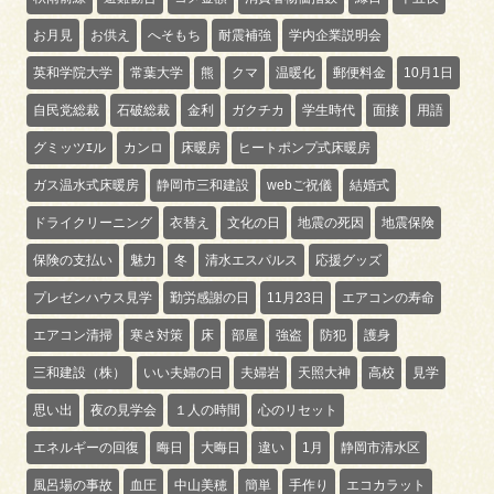
お月見
お供え
へそもち
耐震補強
学内企業説明会
英和学院大学
常葉大学
熊
クマ
温暖化
郵便料金
10月1日
自民党総裁
石破総裁
金利
ガクチカ
学生時代
面接
用語
グミッツｴル
カンロ
床暖房
ヒートポンプ式床暖房
ガス温水式床暖房
静岡市三和建設
webご祝儀
結婚式
ドライクリーニング
衣替え
文化の日
地震の死因
地震保険
保険の支払い
魅力
冬
清水エスパルス
応援グッズ
プレゼンハウス見学
勤労感謝の日
11月23日
エアコンの寿命
エアコン清掃
寒さ対策
床
部屋
強盗
防犯
護身
三和建設（株）
いい夫婦の日
夫婦岩
天照大神
高校
見学
思い出
夜の見学会
１人の時間
心のリセット
エネルギーの回復
晦日
大晦日
違い
1月
静岡市清水区
風呂場の事故
血圧
中山美穂
簡単
手作り
エコカラット