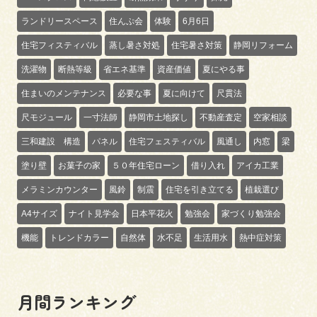
ランドリースペース
住んぷ会
体験
6月6日
住宅フィスティバル
蒸し暑さ対処
住宅暑さ対策
静岡リフォーム
洗濯物
断熱等級
省エネ基準
資産価値
夏にやる事
住まいのメンテナンス
必要な事
夏に向けて
尺貫法
尺モジュール
一寸法師
静岡市土地探し
不動産査定
空家相談
三和建設 構造
パネル
住宅フェスティバル
風通し
内窓
梁
塗り壁
お菓子の家
５０年住宅ローン
借り入れ
アイカ工業
メラミンカウンター
風鈴
制震
住宅を引き立てる
植栽選び
A4サイズ
ナイト見学会
日本平花火
勉強会
家づくり勉強会
機能
トレンドカラー
自然体
水不足
生活用水
熱中症対策
月間ランキング