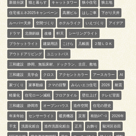
新規分譲
猫と暮らす
キャットタワー
狭小住宅
狭土地
住宅省エネ2025キャンペーン
高層ビル
はしご車
下がり天井
ルーバー天井
空間づくり
ホテルライク
いえづくり
アイデア
ドラマ
北側斜線
改修
軒天
シーリングライト
ブラケットライト
建築用語
こけら
几帳面
２階ＬＤＫ
アウトドアリビング
ユニットバス
三和建設 静岡、無垢床材、ドックラン、古庄、敷地
三和建設 見学会
クロス
アクセントカラー
アースカラー
AI
家づくり
家事動線
クマの目撃
みらいエコ住宅
2026
耐震
軽量化
住宅ローン減税
フロアタイル
壁仕上げ
テレビ背面
三和建設 静岡市
オープンハウス
造作空間
住宅の歴史
年末年始
センサーライト
暖房機器
災害
有効ｽﾍﾟｰｽ
2026年
干支
洗面化粧台
造作洗面化粧台
正月
お飾り
駿河区谷田