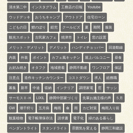
清水第二中
インスタグラム
工務店の日報
Youtube
ウッドデッキ
おうちキャンプ
アウトドア
住宅ローン
こどもの日
鯉のぼり
鎧兜
クールビズ
夏
期間
服装
観光スポット
古民家カフェ
焼津市
トイレ
窓の設置
メリット・デメリット
デメリット
ハンディチョッパー
回遊動線
内装
外装
ポイント
カフェ風キッチン
屋上バルコニー
昼食
お好み焼き
オタフク
地域密着
静岡不動産
ワンフロア
保証
注意点
造作キッチンカウンター
コストダウン
求人
総務職
募集
新卒
中途
収納
インテリア
調理家電
窓
サッシ
サーモスⅡ-Ｈ
LIXIL
静岡中部家づくり
先輩お施主様の声
５月
GW
潮干狩り
五月病
梅雨
傘
雨
カビ対策
梅雨入り前
観葉植物
電子帳簿保存法
請求書
電子化
緑のある暮らし
ペンダントライト
スタンドライト
雰囲気を変える
静岡三和建設