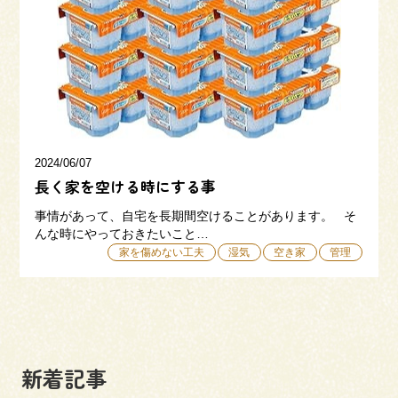
三和建設の強み
リフォーム
会社概要
採用情報
2024/06/07
長く家を空ける時にする事
事情があって、自宅を長期間空けることがあります。 そ
んな時にやっておきたいこと…
家を傷めない工夫
湿気
空き家
管理
054-365-3838
受付時間／平日9:00 - 18:00
土日9:00 - 16:00
新着記事