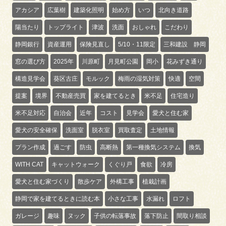
アカシア
広葉樹
建築化照明
始め方
いつ
北向き道路
陽当たり
トップライト
津波
洗面
おしゃれ
こだわり
静岡銀行
資産運用
保険見直し
5/10・11限定
三和建設 静岡
窓の選び方
2025年
川原町
月見町公園
岡小
花みずき通り
構造見学会
葵区古庄
モルック
梅雨の湿気対策
快適
空間
提案
境界
不動産売買
家を建てるとき
米不足
住宅造り
米不足対応
自治会
近年
コスト
見学会
愛犬と住む家
愛犬の安全確保
洗面室
脱衣室
買取査定
土地情報
プラン作成
過ごす
防虫
高断熱
第一種換気システム
換気
WITH CAT
キャットウォーク
くぐり戸
食欲
冷房
愛犬と住む家づくり
散歩ケア
外構工事
植栽計画
静岡で家を建てるときに読む本
小さな工事
水漏れ
ロフト
ガレージ
趣味
ヌック
子供の転落事故
落下防止
間取り相談