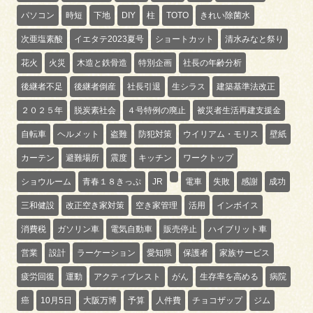
パソコン
時短
下地
DIY
柱
TOTO
きれい除菌水
次亜塩素酸
イエタテ2023夏号
ショートカット
清水みなと祭り
花火
火災
木造と鉄骨造
特別企画
社長の年齢分析
後継者不足
後継者倒産
社長引退
生シラス
建築基準法改正
２０２５年
脱炭素社会
４号特例の廃止
被災者生活再建支援金
自転車
ヘルメット
盗難
防犯対策
ウイリアム・モリス
壁紙
カーテン
避難場所
震度
キッチン
ワークトップ
ショウルーム
青春１８きっぷ
JR
電車
失敗
感謝
成功
三和健設
改正空き家対策
空き家管理
活用
インボイス
消費税
ガソリン車
電気自動車
販売停止
ハイブリット車
営業
設計
ラーケーション
愛知県
保護者
家族サービス
疲労回復
運動
アクティブレスト
がん
生存率を高める
病院
癌
10月5日
大阪万博
予算
人件費
チョコザップ
ジム