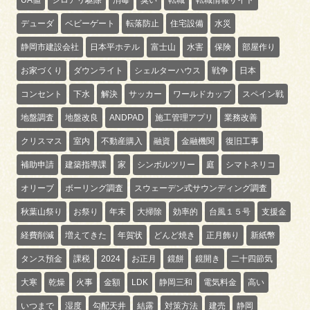
デューダ
ベビーゲート
転落防止
住宅設備
水災
静岡市建設会社
日本平ホテル
富士山
水害
保険
部屋作り
お家づくり
ダウンライト
シェルターハウス
戦争
日本
コンセント
下水
解決
サッカー
ワールドカップ
スペイン戦
地盤調査
地盤改良
ANDPAD
施工管理アプリ
業務改善
クリスマス
室内
不動産購入
融資
金融機関
復旧工事
補助申請
建築指導課
家
シンボルツリー
庭
シマトネリコ
オリーブ
ボーリング調査
スウェーデン式サウンディング調査
秋葉山祭り
お祭り
年末
大掃除
効率的
台風１５号
支援金
経費削減
増えてきた
年賀状
どんど焼き
正月飾り
新紙幣
タンス預金
課税
2024
お正月
鏡餅
鏡開き
二十四節気
大寒
乾燥
火事
金額
LDK
静岡三和
電気料金
高い
いつまで
湿度
勾配天井
結露
対策方法
建売
静岡