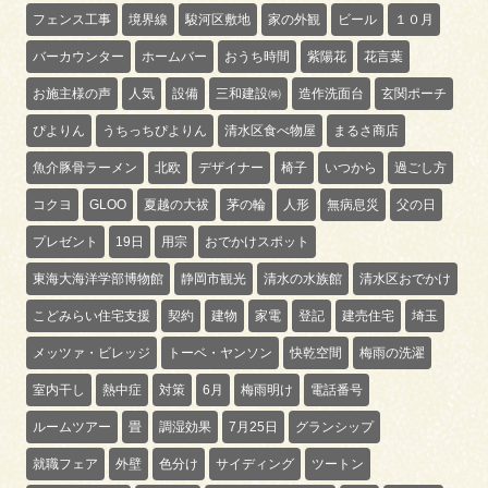
フェンス工事
境界線
駿河区敷地
家の外観
ビール
１０月
バーカウンター
ホームバー
おうち時間
紫陽花
花言葉
お施主様の声
人気
設備
三和建設㈱
造作洗面台
玄関ポーチ
ぴよりん
うちっちぴよりん
清水区食べ物屋
まるさ商店
魚介豚骨ラーメン
北欧
デザイナー
椅子
いつから
過ごし方
コクヨ
GLOO
夏越の大祓
茅の輪
人形
無病息災
父の日
プレゼント
19日
用宗
おでかけスポット
東海大海洋学部博物館
静岡市観光
清水の水族館
清水区おでかけ
こどみらい住宅支援
契約
建物
家電
登記
建売住宅
埼玉
メッツァ・ビレッジ
トーベ・ヤンソン
快乾空間
梅雨の洗濯
室内干し
熱中症
対策
6月
梅雨明け
電話番号
ルームツアー
畳
調湿効果
7月25日
グランシップ
就職フェア
外壁
色分け
サイディング
ツートン