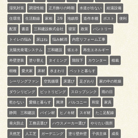
湿気対策
調湿性能
正月飾りの時期
水道が出ない
給湯設備
住環境
生活動線
家相
2/9
地鎮祭
造作本棚
ポスト
便利
配置
書斎
三和建設株式会社
寝室
政策
パントリー
トイレの悩み
尿はね
悩み解消
内窓リフォーム工事
太陽光発電システム
三和建設
省エネ
再生エネルギー
外壁塗装
塗り替え
タイミング
階段下
カウンター
植栽
樹種
愛犬家
床材
水まわり
ペットと暮らす
シーリングファン
空気循環
床選び
足ざわり
家の中の乾燥
ダウンリビング
ピットリビング
スロップシンク
雨の日
乾かない
愛猫と暮らす
興津
バルコニー
和室
家具
静岡 三和建設
パイン材
ヒノキ材
スギ材
たこ足配線
発火防止
工務店選び
ハウスメーカー選び
やりたい箇所
天然芝
人工芝
ガーデニング
塗り壁外壁
子供主体
成長