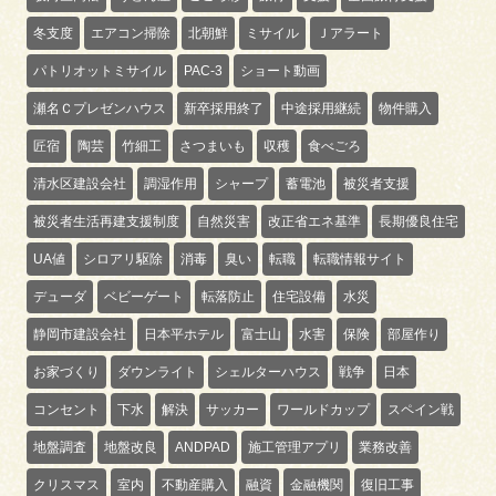
冬支度
エアコン掃除
北朝鮮
ミサイル
Ｊアラート
パトリオットミサイル
PAC-3
ショート動画
瀬名Ｃプレゼンハウス
新卒採用終了
中途採用継続
物件購入
匠宿
陶芸
竹細工
さつまいも
収穫
食べごろ
清水区建設会社
調湿作用
シャープ
蓄電池
被災者支援
被災者生活再建支援制度
自然災害
改正省エネ基準
長期優良住宅
UA値
シロアリ駆除
消毒
臭い
転職
転職情報サイト
デューダ
ベビーゲート
転落防止
住宅設備
水災
静岡市建設会社
日本平ホテル
富士山
水害
保険
部屋作り
お家づくり
ダウンライト
シェルターハウス
戦争
日本
コンセント
下水
解決
サッカー
ワールドカップ
スペイン戦
地盤調査
地盤改良
ANDPAD
施工管理アプリ
業務改善
クリスマス
室内
不動産購入
融資
金融機関
復旧工事