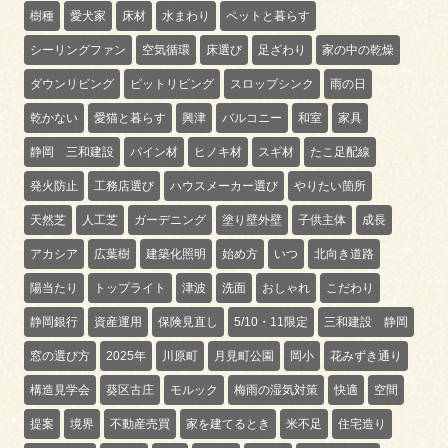
樹種
愛犬家
床材
水まわり
ペットと暮らす
シーリングファン
空気循環
床選び
足ざわり
家の中の乾燥
ダウンリビング
ピットリビング
スロップシンク
雨の日
乾かない
愛猫と暮らす
興津
バルコニー
和室
家具
静岡 三和建設
パイン材
ヒノキ材
スギ材
たこ足配線
発火防止
工務店選び
ハウスメーカー選び
やりたい箇所
天然芝
人工芝
ガーデニング
塗り壁外壁
子供主体
成長
アカシア
広葉樹
建築化照明
始め方
いつ
北向き道路
陽当たり
トップライト
津波
洗面
おしゃれ
こだわり
静岡銀行
資産運用
保険見直し
5/10・11限定
三和建設 静岡
窓の選び方
2025年
川原町
月見町公園
岡小
花みずき通り
構造見学会
葵区古庄
モルック
梅雨の湿気対策
快適
空間
提案
境界
不動産売買
家を建てるとき
米不足
住宅造り