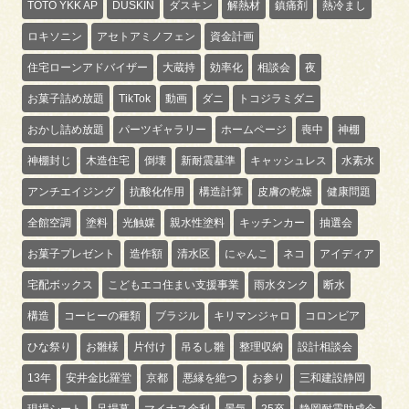
TOTO YKK AP
DUSKIN
ダスキン
解熱材
鎮痛剤
熱冷まし
ロキソニン
アセトアミノフェン
資金計画
住宅ローンアドバイザー
大蔵持
効率化
相談会
夜
お菓子詰め放題
TikTok
動画
ダニ
トコジラミダニ
おかし詰め放題
パーツギャラリー
ホームページ
喪中
神棚
神棚封じ
木造住宅
倒壊
新耐震基準
キャッシュレス
水素水
アンチエイジング
抗酸化作用
構造計算
皮膚の乾燥
健康問題
全館空調
塗料
光触媒
親水性塗料
キッチンカー
抽選会
お菓子プレゼント
造作額
清水区
にゃんこ
ネコ
アイディア
宅配ボックス
こどもエコ住まい支援事業
雨水タンク
断水
構造
コーヒーの種類
ブラジル
キリマンジャロ
コロンビア
ひな祭り
お雛様
片付け
吊るし雛
整理収納
設計相談会
13年
安井金比羅堂
京都
悪縁を絶つ
お参り
三和建設静岡
現場シート
足場幕
マイナス金利
景気
25卒
静岡耐震助成金