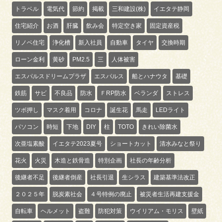
トラベル
電気代
節約
掲載
三和建設(株)
イエタテ静岡
住宅紹介
お酒
肝臓
飲み会
特定空き家
固定資産税
リノベ住宅
浄化槽
新入社員
自動車
タイヤ
交換時期
ローン金利
黄砂
PM2.5
三
人体被害
エスパルスドリームプラザ
エスパルス
船とハナウタ
基礎
鉄筋
サビ
不良品
防水
ＦRP防水
ベランダ
ストレス
ツボ押し
マスク着用
コロナ
誕生花
馬走
LEDライト
パソコン
時短
下地
DIY
柱
TOTO
きれい除菌水
次亜塩素酸
イエタテ2023夏号
ショートカット
清水みなと祭り
花火
火災
木造と鉄骨造
特別企画
社長の年齢分析
後継者不足
後継者倒産
社長引退
生シラス
建築基準法改正
２０２５年
脱炭素社会
４号特例の廃止
被災者生活再建支援金
自転車
ヘルメット
盗難
防犯対策
ウイリアム・モリス
壁紙