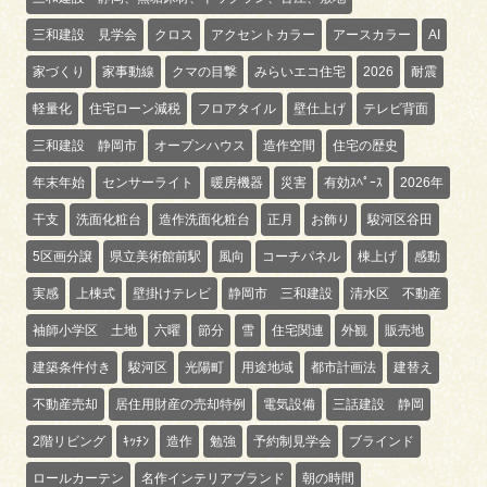
三和建設 見学会
クロス
アクセントカラー
アースカラー
AI
家づくり
家事動線
クマの目撃
みらいエコ住宅
2026
耐震
軽量化
住宅ローン減税
フロアタイル
壁仕上げ
テレビ背面
三和建設 静岡市
オープンハウス
造作空間
住宅の歴史
年末年始
センサーライト
暖房機器
災害
有効ｽﾍﾟｰｽ
2026年
干支
洗面化粧台
造作洗面化粧台
正月
お飾り
駿河区谷田
5区画分譲
県立美術館前駅
風向
コーチパネル
棟上げ
感動
実感
上棟式
壁掛けテレビ
静岡市 三和建設
清水区 不動産
袖師小学区 土地
六曜
節分
雪
住宅関連
外観
販売地
建築条件付き
駿河区
光陽町
用途地域
都市計画法
建替え
不動産売却
居住用財産の売却特例
電気設備
三話建設 静岡
2階リビング
ｷｯﾁﾝ
造作
勉強
予約制見学会
ブラインド
ロールカーテン
名作インテリアブランド
朝の時間