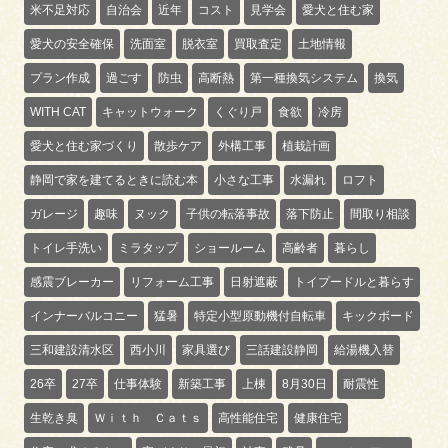
米不足対応
自治会
近年
コスト
見学会
愛犬と住む家
愛犬の安全確保
洗面室
脱衣室
買取査定
土地情報
プラン作成
過ごす
防虫
高断熱
第一種換気システム
換気
WITH CAT
キャットウォーク
くぐり戸
食欲
冷房
愛犬と住む家づくり
散歩ケア
外構工事
植栽計画
静岡で家を建てるときに読む本
小さな工事
水漏れ
ロフト
ガレージ
趣味
ヌック
子供の転落事故
落下防止
間取り相談
トイレ手洗い
ミラタップ
ショールーム
高齢者
暮らし
感震ブレーカー
リフォーム工事
日射遮蔽
トイプードルと暮らす
インナーバルコニー
猛暑
特定小型原動機付自転車
キックボード
三和建設清水区
西小川
家具選び
三話建設静岡
給湯機入替
26卒
27卒
仕事体験
新築工事
上棟
8月30日
耐震性
生乾き臭
Ｗｉｔｈ Ｃａｔｓ
高性能住宅
健康住宅