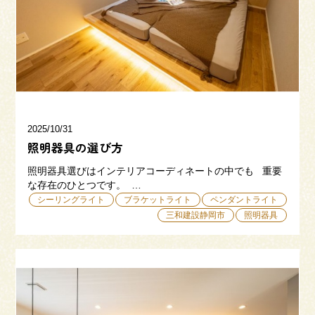
三和建設の強み
リフォーム
会社概要
採用情報
2025/10/31
照明器具の選び方
照明器具選びはインテリアコーディネートの中でも 重要
な存在のひとつです。 …
シーリングライト
ブラケットライト
ペンダントライト
三和建設静岡市
照明器具
054-365-3838
受付時間／平日9:00 - 18:00
土日9:00 - 16:00