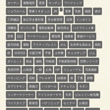
カーテン
避難場所
震度
キッチン
ワークトップ
ショウルーム
青春１８きっぷ
JR
電車
失敗
感謝
成功
三和健設
改正空き家対策
空き家管理
活用
インボイス
消費税
ガソリン車
電気自動車
販売停止
ハイブリット車
営業
設計
ラーケーション
愛知県
保護者
家族サービス
疲労回復
運動
アクティブレスト
がん
生存率を高める
病院
癌
10月5日
大阪万博
予算
人件費
チョコザップ
ジム
ダイエット
税金
減税
印紙税
不動産取得税
空間シリーズ
美誂空間
お刺身
一期
お魚
HP
リニューアル
写真撮影
ベランピング
花粉
アレルギー
結膜炎
扉
丁番
調整
ガブリチキン
唐揚げ
ハイボール
ナチュラル
モダン
リンサークリーナー
アイリスオーヤマ
天井
ビルトイン食洗機
ワイドタイプ
新発売
パナソニック
セミナー
お風呂