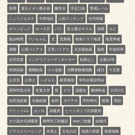
採用
還元イオン整水器
酸性水
手足口病
警戒レベル
くふうイエタテ
中部地区
人気ランキング
住宅情報
オリンピック
セーヌ川
パリ
富士通ゼネラル
清掃
カビ
散歩時間
ワンちゃん
犬
営業職
南海トラフ地震
地震準備
避難
心理バイアス
正常バイアス
火災報知器
義務
中途採用
住宅営業
インテリアコーディネーター
転勤なし
台風10号
秋雨前線
避難勧告
コメ金額
消費者物価指数
縁日
十五夜
お月見
お供え
へそもち
耐震補強
学内企業説明会
英和学院大学
常葉大学
熊
クマ
温暖化
郵便料金
10月1日
自民党総裁
石破総裁
金利
ガクチカ
学生時代
面接
用語
グミッツｴル
カンロ
床暖房
ヒートポンプ式床暖房
ガス温水式床暖房
静岡市三和建設
webご祝儀
結婚式
ドライクリーニング
衣替え
文化の日
地震の死因
地震保険