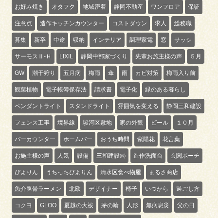
お好み焼き
オタフク
地域密着
静岡不動産
ワンフロア
保証
注意点
造作キッチンカウンター
コストダウン
求人
総務職
募集
新卒
中途
収納
インテリア
調理家電
窓
サッシ
サーモスⅡ-Ｈ
LIXIL
静岡中部家づくり
先輩お施主様の声
５月
GW
潮干狩り
五月病
梅雨
傘
雨
カビ対策
梅雨入り前
観葉植物
電子帳簿保存法
請求書
電子化
緑のある暮らし
ペンダントライト
スタンドライト
雰囲気を変える
静岡三和建設
フェンス工事
境界線
駿河区敷地
家の外観
ビール
１０月
バーカウンター
ホームバー
おうち時間
紫陽花
花言葉
お施主様の声
人気
設備
三和建設㈱
造作洗面台
玄関ポーチ
ぴよりん
うちっちぴよりん
清水区食べ物屋
まるさ商店
魚介豚骨ラーメン
北欧
デザイナー
椅子
いつから
過ごし方
コクヨ
GLOO
夏越の大祓
茅の輪
人形
無病息災
父の日