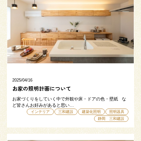
来場予約
お問い合わせ
資料請求
2025/04/16
お家の照明計画について
お家づくりをしていく中で外観や床・ドアの色・壁紙 な
ど皆さんお好みがあると思い…
インテリア
三和建設
建築化照明
照明器具
静岡 三和建設