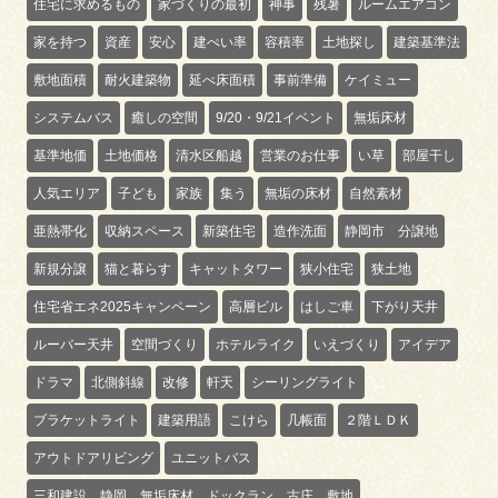
住宅に求めるもの
家づくりの最初
神事
残暑
ルームエアコン
家を持つ
資産
安心
建ぺい率
容積率
土地探し
建築基準法
敷地面積
耐火建築物
延べ床面積
事前準備
ケイミュー
システムバス
癒しの空間
9/20・9/21イベント
無垢床材
基準地価
土地価格
清水区船越
営業のお仕事
い草
部屋干し
人気エリア
子ども
家族
集う
無垢の床材
自然素材
亜熱帯化
収納スペース
新築住宅
造作洗面
静岡市 分譲地
新規分譲
猫と暮らす
キャットタワー
狭小住宅
狭土地
住宅省エネ2025キャンペーン
高層ビル
はしご車
下がり天井
ルーバー天井
空間づくり
ホテルライク
いえづくり
アイデア
ドラマ
北側斜線
改修
軒天
シーリングライト
ブラケットライト
建築用語
こけら
几帳面
２階ＬＤＫ
アウトドアリビング
ユニットバス
三和建設 静岡、無垢床材、ドックラン、古庄、敷地