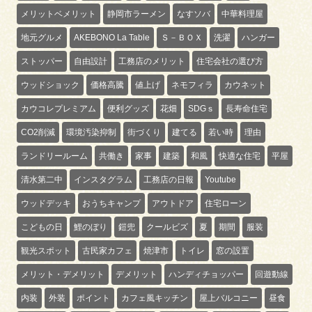
メリットベメリット
静岡市ラーメン
なすソバ
中華料理屋
地元グルメ
AKEBONO La Table
Ｓ－ＢＯＸ
洗濯
ハンガー
ストッパー
自由設計
工務店のメリット
住宅会社の選び方
ウッドショック
価格高騰
値上げ
ネモフィラ
カウネット
カウコレプレミアム
便利グッズ
花畑
SDGｓ
長寿命住宅
CO2削減
環境汚染抑制
街づくり
建てる
若い時
理由
ランドリールーム
共働き
家事
建築
和風
快適な住宅
平屋
清水第二中
インスタグラム
工務店の日報
Youtube
ウッドデッキ
おうちキャンプ
アウトドア
住宅ローン
こどもの日
鯉のぼり
鎧兜
クールビズ
夏
期間
服装
観光スポット
古民家カフェ
焼津市
トイレ
窓の設置
メリット・デメリット
デメリット
ハンディチョッパー
回遊動線
内装
外装
ポイント
カフェ風キッチン
屋上バルコニー
昼食