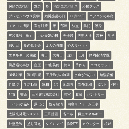
保険の支払い
魅力
冬
清水エスパルス
応援グッズ
プレゼンハウス見学
勤労感謝の日
11月23日
エアコンの寿命
エアコン清掃
寒さ対策
床
部屋
強盗
防犯
護身
三和建設（株）
いい夫婦の日
夫婦岩
天照大神
高校
見学
思い出
夜の見学会
１人の時間
心のリセット
エネルギーの回復
晦日
大晦日
違い
1月
静岡市清水区
風呂場の事故
血圧
中山美穂
簡単
手作り
エコカラット
湿気対策
調湿性能
正月飾りの時期
水道が出ない
給湯設備
住環境
生活動線
家相
2/9
地鎮祭
造作本棚
ポスト
便利
配置
書斎
三和建設株式会社
寝室
政策
パントリー
トイレの悩み
尿はね
悩み解消
内窓リフォーム工事
太陽光発電システム
三和建設
省エネ
再生エネルギー
外壁塗装
塗り替え
タイミング
階段下
カウンター
植栽