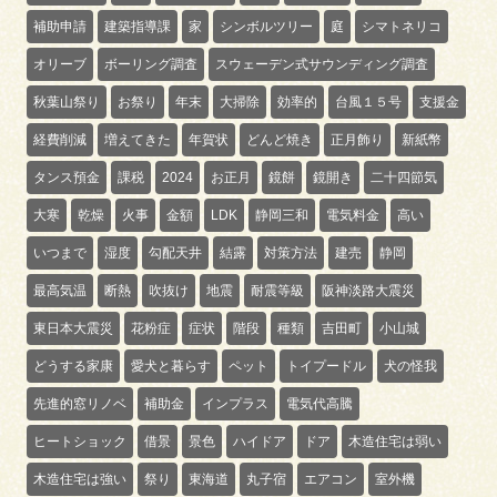
補助申請
建築指導課
家
シンボルツリー
庭
シマトネリコ
オリーブ
ボーリング調査
スウェーデン式サウンディング調査
秋葉山祭り
お祭り
年末
大掃除
効率的
台風１５号
支援金
経費削減
増えてきた
年賀状
どんど焼き
正月飾り
新紙幣
タンス預金
課税
2024
お正月
鏡餅
鏡開き
二十四節気
大寒
乾燥
火事
金額
LDK
静岡三和
電気料金
高い
いつまで
湿度
勾配天井
結露
対策方法
建売
静岡
最高気温
断熱
吹抜け
地震
耐震等級
阪神淡路大震災
東日本大震災
花粉症
症状
階段
種類
吉田町
小山城
どうする家康
愛犬と暮らす
ペット
トイプードル
犬の怪我
先進的窓リノベ
補助金
インプラス
電気代高騰
ヒートショック
借景
景色
ハイドア
ドア
木造住宅は弱い
木造住宅は強い
祭り
東海道
丸子宿
エアコン
室外機