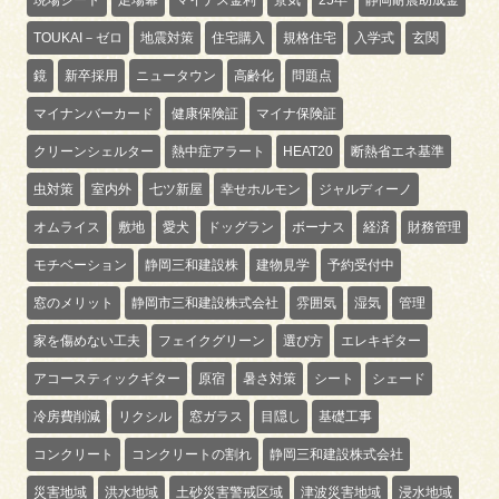
TOUKAI－ゼロ
地震対策
住宅購入
規格住宅
入学式
玄関
鏡
新卒採用
ニュータウン
高齢化
問題点
マイナンバーカード
健康保険証
マイナ保険証
クリーンシェルター
熱中症アラート
HEAT20
断熱省エネ基準
虫対策
室内外
七ツ新屋
幸せホルモン
ジャルディーノ
オムライス
敷地
愛犬
ドッグラン
ボーナス
経済
財務管理
モチベーション
静岡三和建設株
建物見学
予約受付中
窓のメリット
静岡市三和建設株式会社
雰囲気
湿気
管理
家を傷めない工夫
フェイクグリーン
選び方
エレキギター
アコースティックギター
原宿
暑さ対策
シート
シェード
冷房費削減
リクシル
窓ガラス
目隠し
基礎工事
コンクリート
コンクリートの割れ
静岡三和建設株式会社
災害地域
洪水地域
土砂災害警戒区域
津波災害地域
浸水地域