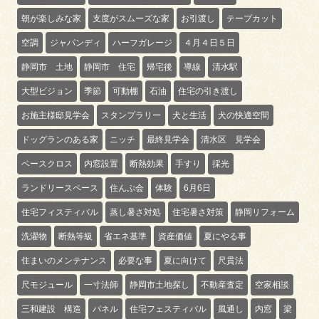
朝が楽しみな家
支度がスムーズな家
お引渡し
テープカット
空調
ジャパンディ
ハーフガレージ
４月４日５日
静岡市 土地
静岡市 住宅
帰宅後
導線
清水駅
大型ビジョン
季節
可動棚
石油
住宅の引き渡し
お施主様邸見学会
スタンプラリー
犬と生活
犬の快適空間
ドッグランのある家
ニッチ
最終見学会
清水区 見学会
ベースクロス
内窓設置
断熱効果
手すり
採光
ランドリースペース
住んぷ会
体験
6月6日
住宅フィスティバル
蒸し暑さ対処
住宅暑さ対策
静岡リフォーム
洗濯物
断熱等級
省エネ基準
資産価値
夏にやる事
住まいのメンテナンス
必要な事
夏に向けて
尺貫法
尺モジュール
一寸法師
静岡市土地探し
不動産査定
空家相談
三和建設 構造
パネル
住宅フェスティバル
風通し
内窓
梁