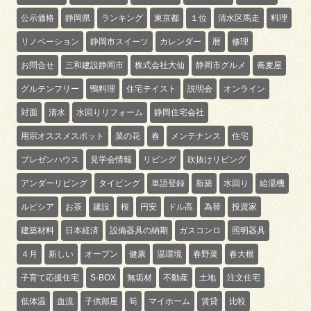
公示価格
静岡県
ランキング
東京都
１位
清水区馬走
料理
リノベーション
静岡市スイーツ
カレンダー
暦
修理
お問合せ
三和建設静岡市
株式会社大仙
静岡市グルメ
蕎麦屋
グルテンフリー
鴨料理
住宅テイスト
説明会
オンライン
対面
清水
水回りリフォーム
静岡住宅会社
用宗オススメスポット
菜の花
春
メンテナンス
住宅
プレゼンハウス
見学会情報
リビング
吹抜けリビング
アンダーリビング
タイピング
単語登録
新築
水回り
給湯機
ルピシア
お茶
建設
桜
円安
ドル高
為替
投資家
建築材料
日本経済
設備器具の納期
ガスコンロ
照明器具
４月
新しい
オープン
健康
温環境
春野菜
春大根
子育て応援住宅
S-BOX
無垢材
不動産
土地
注文住宅
低体温
血流
子供部屋
筍
マイホーム
賃貸
比較