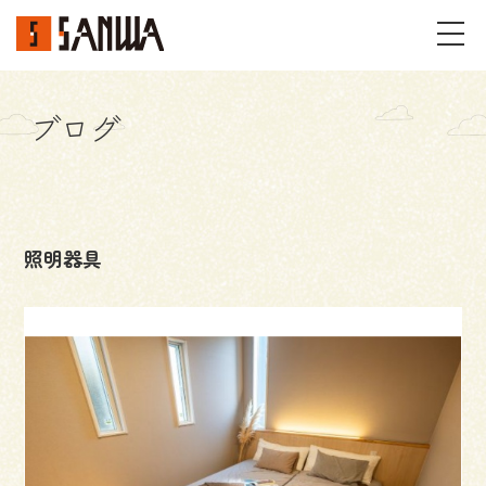
ブログ
イベント・見学会
不動産情報
照明器具
事例
施工事例
パーツギャラリー
お客様の声
私たちのこと