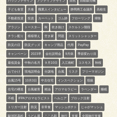
パッシブデザイン
アクティブデザイン
自然
自動販売機
子ども食堂
共食
職業人インタビュー
静岡商工会議所
高校生
不動産投資
投資
カーペット
ゴム跡
フローリング
掃除
アラジン
トースタ―
秋
吹き抜け
スケルトン階段
チラシ配り
模様替え
空き家
問題
スリットシャッター
防災の日
防災グッズ
キャンプ用品
代用
PayPay
キャンペーン
2023卒
会社説明会
9月病
季節変わり目
最低賃金
中秋の名月
９月10日
入江南町
コスモス
秋桜
おでかけ
現地説明会
分譲地
台風
リスク
フリーマガジン
台風15号
10月3日
中古住宅
インスペクション
瑕疵
住宅の構造
台風被害
精油
アロマセラピー
ラベンダー
睡眠
不眠
IFPAアロマセラピスト
ヘルニア
ブロック注射
トリガー注射
防災
非常食
マッシュポテト
じゃがマッシュ
駿河区高松
うどん屋
こころ彩
旅行
支援
全国旅行支援