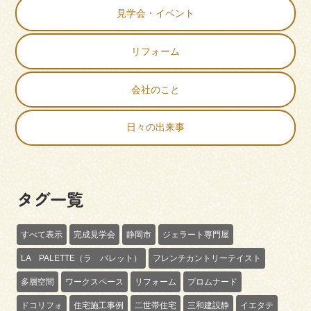
見学会・イベント
リフォーム
会社のこと
日々の出来事
タグ一覧
すべて表示
完成見学会
静岡市
ジェラート専門屋
LA PALETTE（ラ パレット）
フレンチカントリーテイスト
多層空間
ワークスペース
リフォーム
プロムナード
ドコリフォ
住宅施工事例
二世帯住宅
三和建設静
イエタテ