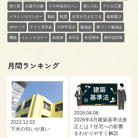
塗り壁
お菓子の家
５０年住宅ローン
借り入れ
アイカ工業
メラミンカウンター
風鈴
制震
住宅を引き立てる
植栽選び
A4サイズ
ナイト見学会
日本平花火
勉強会
家づくり勉強会
機能
トレンドカラー
自然体
水不足
生活用水
熱中症対策
月間ランキング
2026.04.06
2026年4月建築基準法改
2022.12.02
正とは？住宅への影響
下水の匂いが臭い
をわかりやすく解説