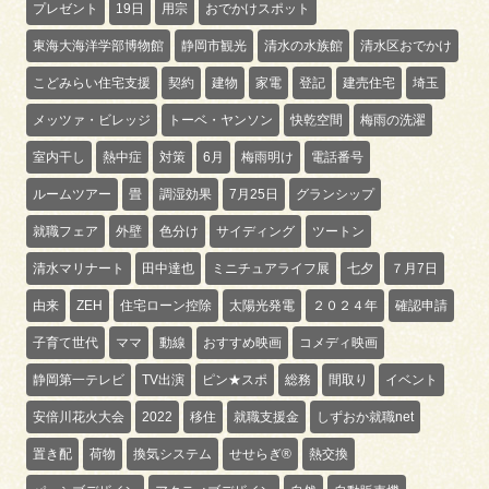
プレゼント
19日
用宗
おでかけスポット
東海大海洋学部博物館
静岡市観光
清水の水族館
清水区おでかけ
こどみらい住宅支援
契約
建物
家電
登記
建売住宅
埼玉
メッツァ・ビレッジ
トーベ・ヤンソン
快乾空間
梅雨の洗濯
室内干し
熱中症
対策
6月
梅雨明け
電話番号
ルームツアー
畳
調湿効果
7月25日
グランシップ
就職フェア
外壁
色分け
サイディング
ツートン
清水マリナート
田中達也
ミニチュアライフ展
七夕
７月7日
由来
ZEH
住宅ローン控除
太陽光発電
２０２４年
確認申請
子育て世代
ママ
動線
おすすめ映画
コメディ映画
静岡第一テレビ
TV出演
ピン★スポ
総務
間取り
イベント
安倍川花火大会
2022
移住
就職支援金
しずおか就職net
置き配
荷物
換気システム
せせらぎ®
熱交換