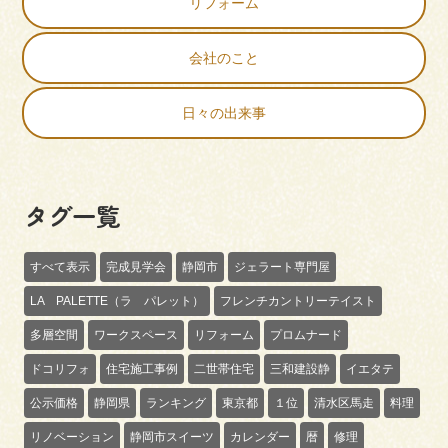
リフォーム
会社のこと
日々の出来事
タグ一覧
すべて表示
完成見学会
静岡市
ジェラート専門屋
LA PALETTE（ラ パレット）
フレンチカントリーテイスト
多層空間
ワークスペース
リフォーム
プロムナード
ドコリフォ
住宅施工事例
二世帯住宅
三和建設静
イエタテ
公示価格
静岡県
ランキング
東京都
１位
清水区馬走
料理
リノベーション
静岡市スイーツ
カレンダー
暦
修理