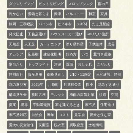
ダウンリビング
ピットリビング
スロップシンク
雨の日
乾かない
愛猫と暮らす
興津
バルコニー
和室
家具
静岡 三和建設
パイン材
ヒノキ材
スギ材
たこ足配線
発火防止
工務店選び
ハウスメーカー選び
やりたい箇所
天然芝
人工芝
ガーデニング
塗り壁外壁
子供主体
成長
アカシア
広葉樹
建築化照明
始め方
いつ
北向き道路
陽当たり
トップライト
津波
洗面
おしゃれ
こだわり
静岡銀行
資産運用
保険見直し
5/10・11限定
三和建設 静岡
窓の選び方
2025年
川原町
月見町公園
岡小
花みずき通り
構造見学会
葵区古庄
モルック
梅雨の湿気対策
快適
空間
提案
境界
不動産売買
家を建てるとき
米不足
住宅造り
米不足対応
自治会
近年
コスト
見学会
愛犬と住む家
愛犬の安全確保
洗面室
脱衣室
買取査定
土地情報