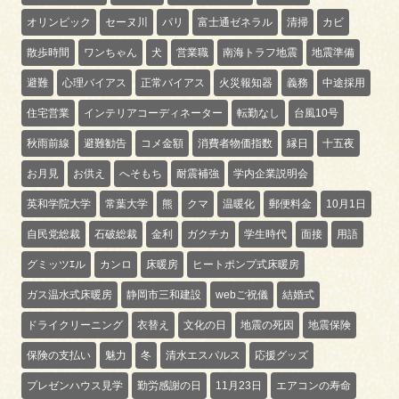
オリンピック
セーヌ川
パリ
富士通ゼネラル
清掃
カビ
散歩時間
ワンちゃん
犬
営業職
南海トラフ地震
地震準備
避難
心理バイアス
正常バイアス
火災報知器
義務
中途採用
住宅営業
インテリアコーディネーター
転勤なし
台風10号
秋雨前線
避難勧告
コメ金額
消費者物価指数
縁日
十五夜
お月見
お供え
へそもち
耐震補強
学内企業説明会
英和学院大学
常葉大学
熊
クマ
温暖化
郵便料金
10月1日
自民党総裁
石破総裁
金利
ガクチカ
学生時代
面接
用語
グミッツｴル
カンロ
床暖房
ヒートポンプ式床暖房
ガス温水式床暖房
静岡市三和建設
webご祝儀
結婚式
ドライクリーニング
衣替え
文化の日
地震の死因
地震保険
保険の支払い
魅力
冬
清水エスパルス
応援グッズ
プレゼンハウス見学
勤労感謝の日
11月23日
エアコンの寿命