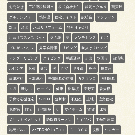
お問合せ
三和建設静岡市
株式会社大仙
静岡市グルメ
蕎麦屋
グルテンフリー
鴨料理
住宅テイスト
説明会
オンライン
対面
清水
水回りリフォーム
静岡住宅会社
用宗オススメスポット
菜の花
春
メンテナンス
住宅
プレゼンハウス
見学会情報
リビング
吹抜けリビング
アンダーリビング
タイピング
単語登録
新築
水回り
給湯機
ルピシア
お茶
建設
桜
円安
ドル高
為替
投資家
建築材料
日本経済
設備器具の納期
ガスコンロ
照明器具
４月
新しい
オープン
健康
温環境
春野菜
春大根
子育て応援住宅
S-BOX
無垢材
不動産
土地
注文住宅
低体温
血流
子供部屋
筍
マイホーム
賃貸
比較
メリットベメリット
静岡市ラーメン
なすソバ
中華料理屋
地元グルメ
AKEBONO La Table
Ｓ－ＢＯＸ
洗濯
ハンガー