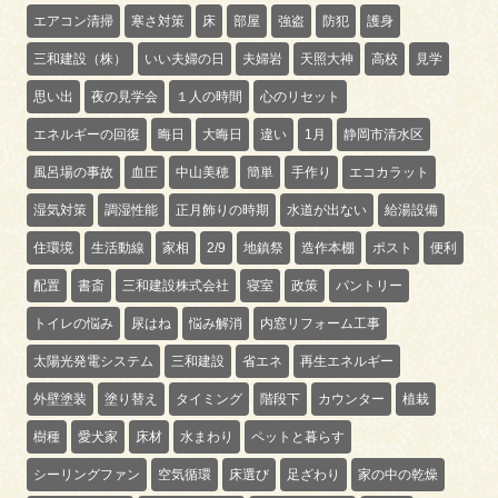
エアコン清掃
寒さ対策
床
部屋
強盗
防犯
護身
三和建設（株）
いい夫婦の日
夫婦岩
天照大神
高校
見学
思い出
夜の見学会
１人の時間
心のリセット
エネルギーの回復
晦日
大晦日
違い
1月
静岡市清水区
風呂場の事故
血圧
中山美穂
簡単
手作り
エコカラット
湿気対策
調湿性能
正月飾りの時期
水道が出ない
給湯設備
住環境
生活動線
家相
2/9
地鎮祭
造作本棚
ポスト
便利
配置
書斎
三和建設株式会社
寝室
政策
パントリー
トイレの悩み
尿はね
悩み解消
内窓リフォーム工事
太陽光発電システム
三和建設
省エネ
再生エネルギー
外壁塗装
塗り替え
タイミング
階段下
カウンター
植栽
樹種
愛犬家
床材
水まわり
ペットと暮らす
シーリングファン
空気循環
床選び
足ざわり
家の中の乾燥