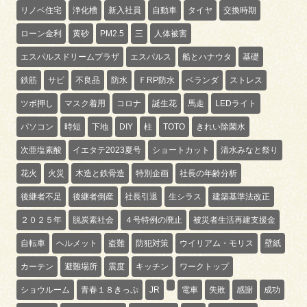
リノベ住宅
浄化槽
新入社員
自動車
タイヤ
交換時期
ローン金利
黄砂
PM2.5
三
人体被害
エスパルスドリームプラザ
エスパルス
船とハナウタ
基礎
鉄筋
サビ
不良品
防水
ＦRP防水
ベランダ
ストレス
ツボ押し
マスク着用
コロナ
誕生花
馬走
LEDライト
パソコン
時短
下地
DIY
柱
TOTO
きれい除菌水
次亜塩素酸
イエタテ2023夏号
ショートカット
清水みなと祭り
花火
火災
木造と鉄骨造
特別企画
社長の年齢分析
後継者不足
後継者倒産
社長引退
生シラス
建築基準法改正
２０２５年
脱炭素社会
４号特例の廃止
被災者生活再建支援金
自転車
ヘルメット
盗難
防犯対策
ウイリアム・モリス
壁紙
カーテン
避難場所
震度
キッチン
ワークトップ
ショウルーム
青春１８きっぷ
JR
電車
失敗
感謝
成功