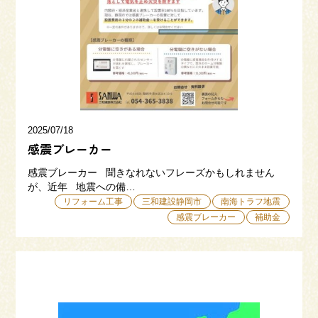
三和建設の強み
リフォーム
会社概要
採用情報
2025/07/18
感震ブレーカー
感震ブレーカー 聞きなれないフレーズかもしれません
が、近年 地震への備…
リフォーム工事
三和建設静岡市
南海トラフ地震
感震ブレーカー
補助金
054-365-3838
受付時間／平日9:00 - 18:00
土日9:00 - 16:00