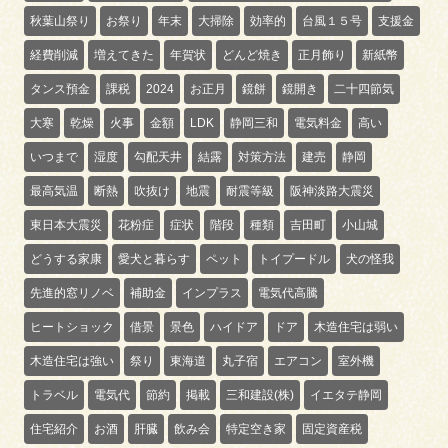
秋葉山祭り
お祭り
年末
大掃除
効率的
台風１５号
支援金
経費削減
増えてきた
年賀状
どんど焼き
正月飾り
新紙幣
タンス預金
課税
2024
お正月
鏡餅
鏡開き
二十四節気
大寒
乾燥
火事
金額
LDK
静岡三和
電気料金
高い
いつまで
湿度
勾配天井
結露
対策方法
建売
静岡
最高気温
断熱
吹抜け
地震
耐震等級
阪神淡路大震災
東日本大震災
花粉症
症状
階段
種類
吉田町
小山城
どうする家康
愛犬と暮らす
ペット
トイプードル
犬の怪我
先進的窓リノベ
補助金
インプラス
電気代高騰
ヒートショック
借景
景色
ハイドア
ドア
木造住宅は弱い
木造住宅は強い
祭り
東海道
丸子宿
エアコン
室外機
トラベル
電気代
節約
掲載
三和建設(株)
イエタテ静岡
住宅紹介
お酒
肝臓
飲み会
特定空き家
固定資産税