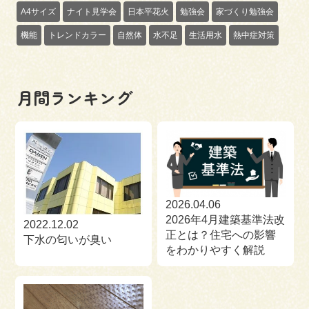
A4サイズ
ナイト見学会
日本平花火
勉強会
家づくり勉強会
機能
トレンドカラー
自然体
水不足
生活用水
熱中症対策
月間ランキング
2026.04.06
2026年4月建築基準法改
2022.12.02
正とは？住宅への影響
下水の匂いが臭い
をわかりやすく解説