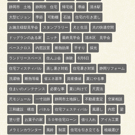
静岡市 土地
静岡市 住宅
帰宅後
導線
清水駅
大型ビジョン
季節
可動棚
石油
住宅の引き渡し
お施主様邸見学会
スタンプラリー
犬と生活
犬の快適空間
ドッグランのある家
ニッチ
最終見学会
清水区 見学会
ベースクロス
内窓設置
断熱効果
手すり
採光
ランドリースペース
住んぷ会
体験
6月6日
住宅フィスティバル
蒸し暑さ対処
住宅暑さ対策
静岡リフォーム
洗濯物
断熱等級
省エネ基準
資産価値
夏にやる事
住まいのメンテナンス
必要な事
夏に向けて
尺貫法
尺モジュール
一寸法師
静岡市土地探し
不動産査定
空家相談
三和建設 構造
パネル
住宅フェスティバル
風通し
内窓
梁
塗り壁
お菓子の家
５０年住宅ローン
借り入れ
アイカ工業
メラミンカウンター
風鈴
制震
住宅を引き立てる
植栽選び