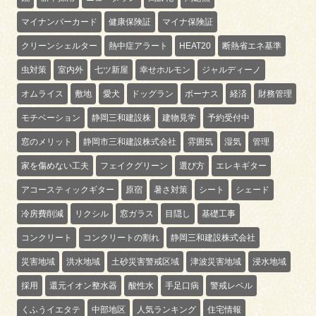
マイナンバーカード
健康保険証
マイナ保険証
クリーンシェルター
熱中症アラート
HEAT20
断熱省エネ基準
虫対策
室内外
七ツ新屋
幸せホルモン
ジャルディーノ
オムライス
敷地
愛犬
ドッグラン
ボーナス
経済
財務管理
モチベーション
静岡三和建設株
建物見学
予約受付中
窓のメリット
静岡市三和建設株式会社
雰囲気
湿気
管理
家を傷めない工夫
フェイクグリーン
選び方
エレキギター
アコースティックギター
原宿
暑さ対策
シート
シェード
冷房費削減
リクシル
窓ガラス
目隠し
基礎工事
コンクリート
コンクリートの割れ
静岡三和建設株式会社
災害地域
洪水地域
土砂災害警戒区域
津波災害地域
浸水地域
採用
還元イオン整水器
酸性水
手足口病
警戒レベル
くふうイエタテ
中部地区
人気ランキング
住宅情報