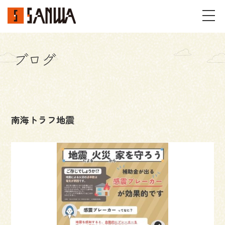
ブログ
イベント・見学会
不動産情報
南海トラフ地震
事例
施工事例
パーツギャラリー
お客様の声
私たちのこと