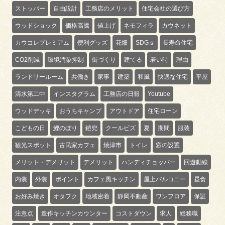
ストッパー
自由設計
工務店のメリット
住宅会社の選び方
ウッドショック
価格高騰
値上げ
ネモフィラ
カウネット
カウコレプレミアム
便利グッズ
花畑
SDGｓ
長寿命住宅
CO2削減
環境汚染抑制
街づくり
建てる
若い時
理由
ランドリールーム
共働き
家事
建築
和風
快適な住宅
平屋
清水第二中
インスタグラム
工務店の日報
Youtube
ウッドデッキ
おうちキャンプ
アウトドア
住宅ローン
こどもの日
鯉のぼり
鎧兜
クールビズ
夏
期間
服装
観光スポット
古民家カフェ
焼津市
トイレ
窓の設置
メリット・デメリット
デメリット
ハンディチョッパー
回遊動線
内装
外装
ポイント
カフェ風キッチン
屋上バルコニー
昼食
お好み焼き
オタフク
地域密着
静岡不動産
ワンフロア
保証
注意点
造作キッチンカウンター
コストダウン
求人
総務職