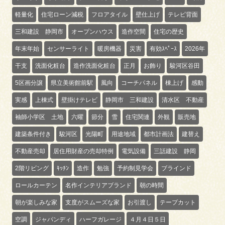
軽量化
住宅ローン減税
フロアタイル
壁仕上げ
テレビ背面
三和建設 静岡市
オープンハウス
造作空間
住宅の歴史
年末年始
センサーライト
暖房機器
災害
有効ｽﾍﾟｰｽ
2026年
干支
洗面化粧台
造作洗面化粧台
正月
お飾り
駿河区谷田
5区画分譲
県立美術館前駅
風向
コーチパネル
棟上げ
感動
実感
上棟式
壁掛けテレビ
静岡市 三和建設
清水区 不動産
袖師小学区 土地
六曜
節分
雪
住宅関連
外観
販売地
建築条件付き
駿河区
光陽町
用途地域
都市計画法
建替え
不動産売却
居住用財産の売却特例
電気設備
三話建設 静岡
2階リビング
ｷｯﾁﾝ
造作
勉強
予約制見学会
ブラインド
ロールカーテン
名作インテリアブランド
朝の時間
朝が楽しみな家
支度がスムーズな家
お引渡し
テープカット
空調
ジャパンディ
ハーフガレージ
４月４日５日