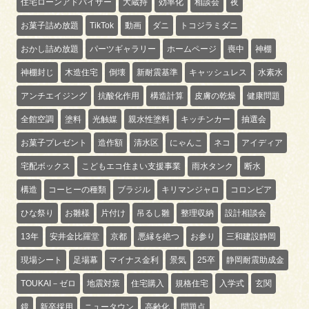
住宅ローンアドバイザー
大蔵持
効率化
相談会
夜
お菓子詰め放題
TikTok
動画
ダニ
トコジラミダニ
おかし詰め放題
パーツギャラリー
ホームページ
喪中
神棚
神棚封じ
木造住宅
倒壊
新耐震基準
キャッシュレス
水素水
アンチエイジング
抗酸化作用
構造計算
皮膚の乾燥
健康問題
全館空調
塗料
光触媒
親水性塗料
キッチンカー
抽選会
お菓子プレゼント
造作額
清水区
にゃんこ
ネコ
アイディア
宅配ボックス
こどもエコ住まい支援事業
雨水タンク
断水
構造
コーヒーの種類
ブラジル
キリマンジャロ
コロンビア
ひな祭り
お雛様
片付け
吊るし雛
整理収納
設計相談会
13年
安井金比羅堂
京都
悪縁を絶つ
お参り
三和建設静岡
現場シート
足場幕
マイナス金利
景気
25卒
静岡耐震助成金
TOUKAI－ゼロ
地震対策
住宅購入
規格住宅
入学式
玄関
鏡
新卒採用
ニュータウン
高齢化
問題点