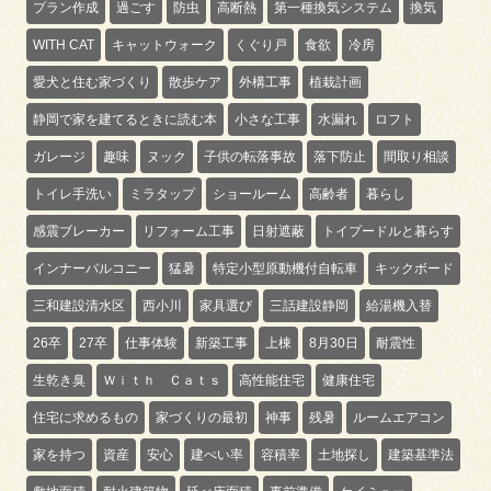
プラン作成
過ごす
防虫
高断熱
第一種換気システム
換気
WITH CAT
キャットウォーク
くぐり戸
食欲
冷房
愛犬と住む家づくり
散歩ケア
外構工事
植栽計画
静岡で家を建てるときに読む本
小さな工事
水漏れ
ロフト
ガレージ
趣味
ヌック
子供の転落事故
落下防止
間取り相談
トイレ手洗い
ミラタップ
ショールーム
高齢者
暮らし
感震ブレーカー
リフォーム工事
日射遮蔽
トイプードルと暮らす
インナーバルコニー
猛暑
特定小型原動機付自転車
キックボード
三和建設清水区
西小川
家具選び
三話建設静岡
給湯機入替
26卒
27卒
仕事体験
新築工事
上棟
8月30日
耐震性
生乾き臭
Ｗｉｔｈ Ｃａｔｓ
高性能住宅
健康住宅
住宅に求めるもの
家づくりの最初
神事
残暑
ルームエアコン
家を持つ
資産
安心
建ぺい率
容積率
土地探し
建築基準法