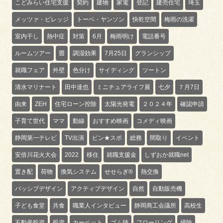
こどみらい住宅支援
契約
建物
家電
登記
建売住宅
埼玉
メッツァ・ビレッジ
トーベ・ヤンソン
快乾空間
梅雨の洗濯
室内干し
熱中症
対策
6月
梅雨明け
電話番号
ルームツアー
畳
調湿効果
7月25日
グランシップ
就職フェア
外壁
色分け
サイディング
ツートン
清水マリナート
田中達也
ミニチュアライフ展
七夕
７月7日
由来
ZEH
住宅ローン控除
太陽光発電
２０２４年
確認申請
子育て世代
ママ
動線
おすすめ映画
コメディ映画
静岡第一テレビ
TV出演
ピン★スポ
総務
間取り
イベント
安倍川花火大会
2022
移住
就職支援金
しずおか就職net
置き配
荷物
換気システム
せせらぎ®
熱交換
パッシブデザイン
アクティブデザイン
自然
自動販売機
子ども食堂
共食
職業人インタビュー
静岡商工会議所
高校生
不動産投資
投資
カーペット
ゴム跡
フローリング
掃除