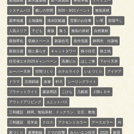
敷地面積
耐火建築物
延べ床面積
事前準備
ケイミュー
システムバス
癒しの空間
9/20・9/21イベント
無垢床材
基準地価
土地価格
清水区船越
営業のお仕事
い草
部屋干し
人気エリア
子ども
家族
集う
無垢の床材
自然素材
亜熱帯化
収納スペース
新築住宅
造作洗面
静岡市 分譲地
新規分譲
猫と暮らす
キャットタワー
狭小住宅
狭土地
住宅省エネ2025キャンペーン
高層ビル
はしご車
下がり天井
ルーバー天井
空間づくり
ホテルライク
いえづくり
アイデア
ドラマ
北側斜線
改修
軒天
シーリングライト
ブラケットライト
建築用語
こけら
几帳面
２階ＬＤＫ
アウトドアリビング
ユニットバス
三和建設 静岡、無垢床材、ドックラン、古庄、敷地
三和建設 見学会
クロス
アクセントカラー
アースカラー
AI
家づくり
家事動線
クマの目撃
みらいエコ住宅
2026
耐震