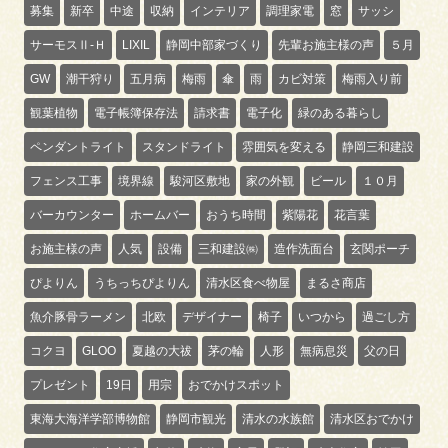
募集
新卒
中途
収納
インテリア
調理家電
窓
サッシ
サーモスⅡ-Ｈ
LIXIL
静岡中部家づくり
先輩お施主様の声
５月
GW
潮干狩り
五月病
梅雨
傘
雨
カビ対策
梅雨入り前
観葉植物
電子帳簿保存法
請求書
電子化
緑のある暮らし
ペンダントライト
スタンドライト
雰囲気を変える
静岡三和建設
フェンス工事
境界線
駿河区敷地
家の外観
ビール
１０月
バーカウンター
ホームバー
おうち時間
紫陽花
花言葉
お施主様の声
人気
設備
三和建設㈱
造作洗面台
玄関ポーチ
ぴよりん
うちっちぴよりん
清水区食べ物屋
まるさ商店
魚介豚骨ラーメン
北欧
デザイナー
椅子
いつから
過ごし方
コクヨ
GLOO
夏越の大祓
茅の輪
人形
無病息災
父の日
プレゼント
19日
用宗
おでかけスポット
東海大海洋学部博物館
静岡市観光
清水の水族館
清水区おでかけ