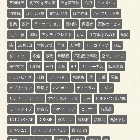
三和健設
改正空き家対策
空き家管理
活用
インボイス
消費税
ガソリン車
電気自動車
販売停止
ハイブリット車
営業
設計
ラーケーション
愛知県
保護者
家族サービス
疲労回復
運動
アクティブレスト
がん
生存率を高める
病院
癌
10月5日
大阪万博
予算
人件費
チョコザップ
ジム
ダイエット
税金
減税
印紙税
不動産取得税
空間シリーズ
美誂空間
お刺身
一期
お魚
HP
リニューアル
写真撮影
ベランピング
花粉
アレルギー
結膜炎
扉
丁番
調整
ガブリチキン
唐揚げ
ハイボール
ナチュラル
モダン
リンサークリーナー
アイリスオーヤマ
天井
ビルトイン食洗機
ワイドタイプ
新発売
パナソニック
セミナー
お風呂
TOTO YKK AP
DUSKIN
ダスキン
解熱材
鎮痛剤
熱冷まし
ロキソニン
アセトアミノフェン
資金計画