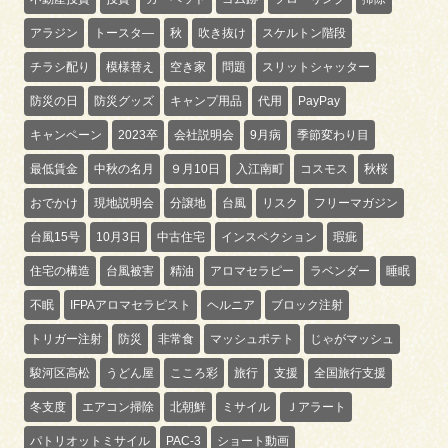
アラジン
トースタ―
秋
吹き抜け
スケルトン階段
チラシ配り
模様替え
空き家
問題
スリットシャッター
防災の日
防災グッズ
キャンプ用品
代用
PayPay
キャンペーン
2023卒
会社説明会
9月病
季節変わり目
最低賃金
中秋の名月
９月10日
入江南町
コスモス
秋桜
おでかけ
現地説明会
分譲地
台風
リスク
フリーマガジン
台風15号
10月3日
中古住宅
インスペクション
瑕疵
住宅の構造
台風被害
精油
アロマセラピー
ラベンダー
睡眠
不眠
IFPAアロマセラピスト
ヘルニア
ブロック注射
トリガー注射
防災
非常食
マッシュポテト
じゃがマッシュ
駿河区高松
うどん屋
こころ彩
旅行
支援
全国旅行支援
冬支度
エアコン掃除
北朝鮮
ミサイル
Ｊアラート
パトリオットミサイル
PAC-3
ショート動画