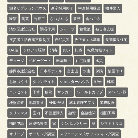
瀬名Ｃプレゼンハウス
新卒採用終了
中途採用継続
物件購入
匠宿
陶芸
竹細工
さつまいも
収穫
食べごろ
清水区建設会社
調湿作用
シャープ
蓄電池
被災者支援
被災者生活再建支援制度
自然災害
改正省エネ基準
長期優良住宅
UA値
シロアリ駆除
消毒
臭い
転職
転職情報サイト
デューダ
ベビーゲート
転落防止
住宅設備
水災
静岡市建設会社
日本平ホテル
富士山
水害
保険
部屋作り
お家づくり
ダウンライト
シェルターハウス
戦争
日本
コンセント
下水
解決
サッカー
ワールドカップ
スペイン戦
地盤調査
地盤改良
ANDPAD
施工管理アプリ
業務改善
クリスマス
室内
不動産購入
融資
金融機関
復旧工事
補助申請
建築指導課
家
シンボルツリー
庭
シマトネリコ
オリーブ
ボーリング調査
スウェーデン式サウンディング調査