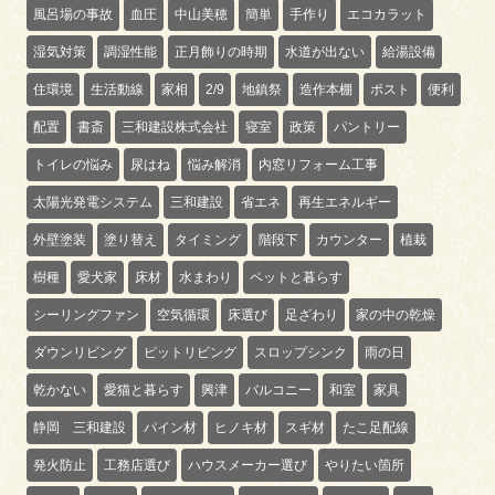
風呂場の事故
血圧
中山美穂
簡単
手作り
エコカラット
湿気対策
調湿性能
正月飾りの時期
水道が出ない
給湯設備
住環境
生活動線
家相
2/9
地鎮祭
造作本棚
ポスト
便利
配置
書斎
三和建設株式会社
寝室
政策
パントリー
トイレの悩み
尿はね
悩み解消
内窓リフォーム工事
太陽光発電システム
三和建設
省エネ
再生エネルギー
外壁塗装
塗り替え
タイミング
階段下
カウンター
植栽
樹種
愛犬家
床材
水まわり
ペットと暮らす
シーリングファン
空気循環
床選び
足ざわり
家の中の乾燥
ダウンリビング
ピットリビング
スロップシンク
雨の日
乾かない
愛猫と暮らす
興津
バルコニー
和室
家具
静岡 三和建設
パイン材
ヒノキ材
スギ材
たこ足配線
発火防止
工務店選び
ハウスメーカー選び
やりたい箇所