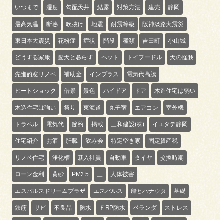
いつまで
湿度
勾配天井
結露
対策方法
建売
静岡
最高気温
断熱
吹抜け
地震
耐震等級
阪神淡路大震災
東日本大震災
花粉症
症状
階段
種類
吉田町
小山城
どうする家康
愛犬と暮らす
ペット
トイプードル
犬の怪我
先進的窓リノベ
補助金
インプラス
電気代高騰
ヒートショック
借景
景色
ハイドア
ドア
木造住宅は弱い
木造住宅は強い
祭り
東海道
丸子宿
エアコン
室外機
トラベル
電気代
節約
掲載
三和建設(株)
イエタテ静岡
住宅紹介
お酒
肝臓
飲み会
特定空き家
固定資産税
リノベ住宅
浄化槽
新入社員
自動車
タイヤ
交換時期
ローン金利
黄砂
PM2.5
三
人体被害
エスパルスドリームプラザ
エスパルス
船とハナウタ
基礎
鉄筋
サビ
不良品
防水
ＦRP防水
ベランダ
ストレス