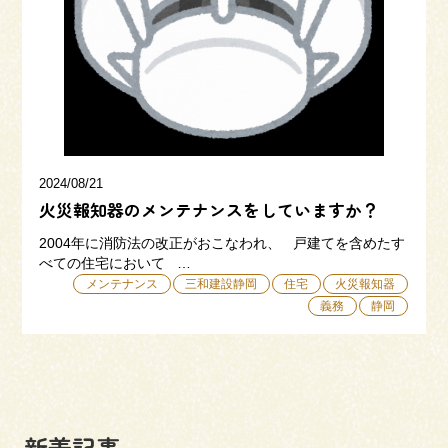
三和建設の強み
リフォーム
会社概要
採用情報
2024/08/21
火災報知器のメンテナンスをしていますか？
2004年に消防法の改正がおこなわれ、 戸建てを含めたす
べての住宅において …
メンテナンス
三和建設静岡
住宅
火災報知器
義務
静岡
054-365-3838
受付時間／平日9:00 - 18:00
土日9:00 - 16:00
新着記事