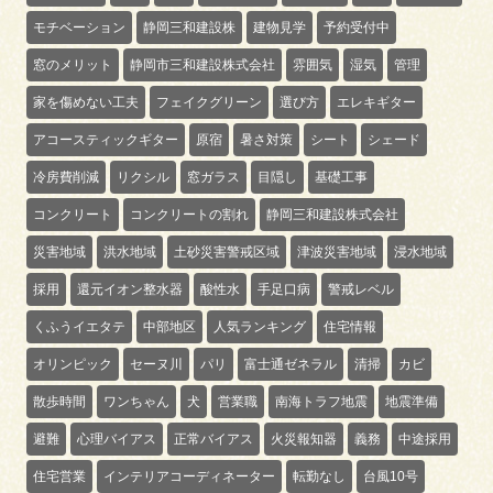
モチベーション
静岡三和建設株
建物見学
予約受付中
窓のメリット
静岡市三和建設株式会社
雰囲気
湿気
管理
家を傷めない工夫
フェイクグリーン
選び方
エレキギター
アコースティックギター
原宿
暑さ対策
シート
シェード
冷房費削減
リクシル
窓ガラス
目隠し
基礎工事
コンクリート
コンクリートの割れ
静岡三和建設株式会社
災害地域
洪水地域
土砂災害警戒区域
津波災害地域
浸水地域
採用
還元イオン整水器
酸性水
手足口病
警戒レベル
くふうイエタテ
中部地区
人気ランキング
住宅情報
オリンピック
セーヌ川
パリ
富士通ゼネラル
清掃
カビ
散歩時間
ワンちゃん
犬
営業職
南海トラフ地震
地震準備
避難
心理バイアス
正常バイアス
火災報知器
義務
中途採用
住宅営業
インテリアコーディネーター
転勤なし
台風10号