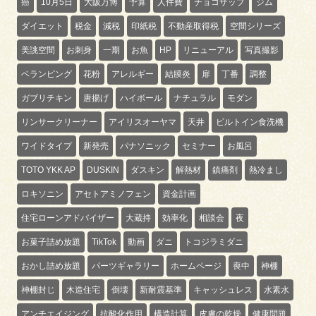
癌
10月5日
大阪万博
予算
人件費
チョコザップ
ジム
ダイエット
税金
減税
印紙税
不動産取得税
空間シリーズ
美誂空間
お刺身
一期
お魚
HP
リニューアル
写真撮影
ベランピング
花粉
アレルギー
結膜炎
扉
丁番
調整
ガブリチキン
唐揚げ
ハイボール
ナチュラル
モダン
リンサークリーナー
アイリスオーヤマ
天井
ビルトイン食洗機
ワイドタイプ
新発売
パナソニック
セミナー
お風呂
TOTO YKK AP
DUSKIN
ダスキン
解熱材
鎮痛剤
熱冷まし
ロキソニン
アセトアミノフェン
資金計画
住宅ローンアドバイザー
大蔵持
効率化
相談会
夜
お菓子詰め放題
TikTok
動画
ダニ
トコジラミダニ
おかし詰め放題
パーツギャラリー
ホームページ
喪中
神棚
神棚封じ
木造住宅
倒壊
新耐震基準
キャッシュレス
水素水
アンチエイジング
抗酸化作用
構造計算
皮膚の乾燥
健康問題