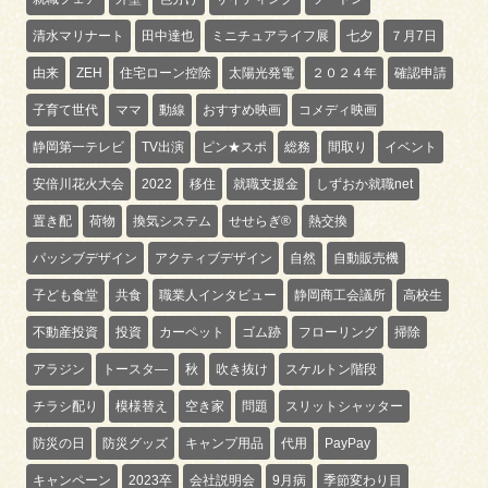
清水マリナート
田中達也
ミニチュアライフ展
七夕
７月7日
由来
ZEH
住宅ローン控除
太陽光発電
２０２４年
確認申請
子育て世代
ママ
動線
おすすめ映画
コメディ映画
静岡第一テレビ
TV出演
ピン★スポ
総務
間取り
イベント
安倍川花火大会
2022
移住
就職支援金
しずおか就職net
置き配
荷物
換気システム
せせらぎ®
熱交換
パッシブデザイン
アクティブデザイン
自然
自動販売機
子ども食堂
共食
職業人インタビュー
静岡商工会議所
高校生
不動産投資
投資
カーペット
ゴム跡
フローリング
掃除
アラジン
トースタ―
秋
吹き抜け
スケルトン階段
チラシ配り
模様替え
空き家
問題
スリットシャッター
防災の日
防災グッズ
キャンプ用品
代用
PayPay
キャンペーン
2023卒
会社説明会
9月病
季節変わり目