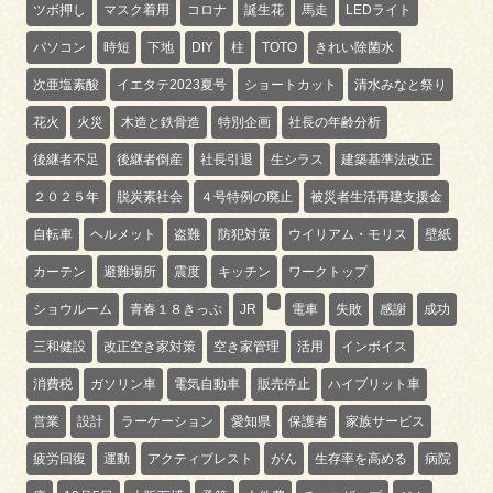
ツボ押し
マスク着用
コロナ
誕生花
馬走
LEDライト
パソコン
時短
下地
DIY
柱
TOTO
きれい除菌水
次亜塩素酸
イエタテ2023夏号
ショートカット
清水みなと祭り
花火
火災
木造と鉄骨造
特別企画
社長の年齢分析
後継者不足
後継者倒産
社長引退
生シラス
建築基準法改正
２０２５年
脱炭素社会
４号特例の廃止
被災者生活再建支援金
自転車
ヘルメット
盗難
防犯対策
ウイリアム・モリス
壁紙
カーテン
避難場所
震度
キッチン
ワークトップ
ショウルーム
青春１８きっぷ
JR
電車
失敗
感謝
成功
三和健設
改正空き家対策
空き家管理
活用
インボイス
消費税
ガソリン車
電気自動車
販売停止
ハイブリット車
営業
設計
ラーケーション
愛知県
保護者
家族サービス
疲労回復
運動
アクティブレスト
がん
生存率を高める
病院