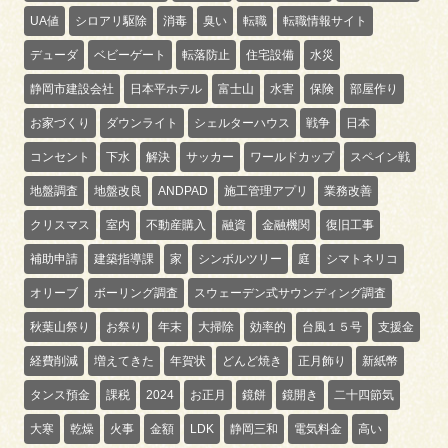
UA値
シロアリ駆除
消毒
臭い
転職
転職情報サイト
デューダ
ベビーゲート
転落防止
住宅設備
水災
静岡市建設会社
日本平ホテル
富士山
水害
保険
部屋作り
お家づくり
ダウンライト
シェルターハウス
戦争
日本
コンセント
下水
解決
サッカー
ワールドカップ
スペイン戦
地盤調査
地盤改良
ANDPAD
施工管理アプリ
業務改善
クリスマス
室内
不動産購入
融資
金融機関
復旧工事
補助申請
建築指導課
家
シンボルツリー
庭
シマトネリコ
オリーブ
ボーリング調査
スウェーデン式サウンディング調査
秋葉山祭り
お祭り
年末
大掃除
効率的
台風１５号
支援金
経費削減
増えてきた
年賀状
どんど焼き
正月飾り
新紙幣
タンス預金
課税
2024
お正月
鏡餅
鏡開き
二十四節気
大寒
乾燥
火事
金額
LDK
静岡三和
電気料金
高い