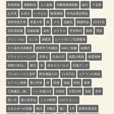
秋雨前線
避難勧告
コメ金額
消費者物価指数
縁日
十五夜
お月見
お供え
へそもち
耐震補強
学内企業説明会
英和学院大学
常葉大学
熊
クマ
温暖化
郵便料金
10月1日
自民党総裁
石破総裁
金利
ガクチカ
学生時代
面接
用語
グミッツｴル
カンロ
床暖房
ヒートポンプ式床暖房
ガス温水式床暖房
静岡市三和建設
webご祝儀
結婚式
ドライクリーニング
衣替え
文化の日
地震の死因
地震保険
保険の支払い
魅力
冬
清水エスパルス
応援グッズ
プレゼンハウス見学
勤労感謝の日
11月23日
エアコンの寿命
エアコン清掃
寒さ対策
床
部屋
強盗
防犯
護身
三和建設（株）
いい夫婦の日
夫婦岩
天照大神
高校
見学
思い出
夜の見学会
１人の時間
心のリセット
エネルギーの回復
晦日
大晦日
違い
1月
静岡市清水区