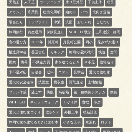
天然芝
人工芝
ガーデニング
塗り壁外壁
子供主体
成長
アカシア
広葉樹
建築化照明
始め方
いつ
北向き道路
陽当たり
トップライト
津波
洗面
おしゃれ
こだわり
静岡銀行
資産運用
保険見直し
5/10・11限定
三和建設 静岡
窓の選び方
2025年
川原町
月見町公園
岡小
花みずき通り
構造見学会
葵区古庄
モルック
梅雨の湿気対策
快適
空間
提案
境界
不動産売買
家を建てるとき
米不足
住宅造り
米不足対応
自治会
近年
コスト
見学会
愛犬と住む家
愛犬の安全確保
洗面室
脱衣室
買取査定
土地情報
プラン作成
過ごす
防虫
高断熱
第一種換気システム
換気
WITH CAT
キャットウォーク
くぐり戸
食欲
冷房
愛犬と住む家づくり
散歩ケア
外構工事
植栽計画
静岡で家を建てるときに読む本
小さな工事
水漏れ
ロフト