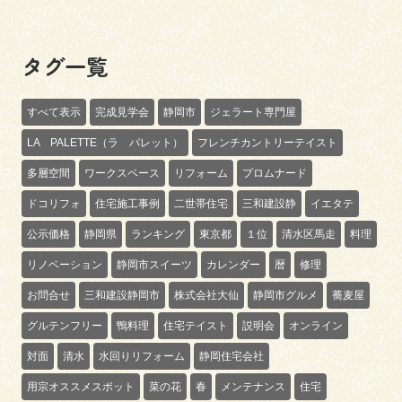
タグ一覧
すべて表示
完成見学会
静岡市
ジェラート専門屋
LA PALETTE（ラ パレット）
フレンチカントリーテイスト
多層空間
ワークスペース
リフォーム
プロムナード
ドコリフォ
住宅施工事例
二世帯住宅
三和建設静
イエタテ
公示価格
静岡県
ランキング
東京都
１位
清水区馬走
料理
リノベーション
静岡市スイーツ
カレンダー
暦
修理
お問合せ
三和建設静岡市
株式会社大仙
静岡市グルメ
蕎麦屋
グルテンフリー
鴨料理
住宅テイスト
説明会
オンライン
対面
清水
水回りリフォーム
静岡住宅会社
用宗オススメスポット
菜の花
春
メンテナンス
住宅