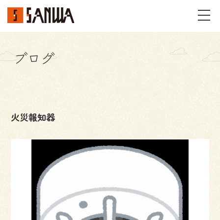
ブログ
イベント・見学会
不動産情報
火災報知器
事例
施工事例
パーツギャラリー
お客様の声
私たちのこと