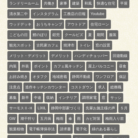
ランドリールーム
共働き
家事
建築
和風
快適な住宅
平屋
清水第二中
インスタグラム
工務店の日報
Youtube
ウッドデッキ
おうちキャンプ
アウトドア
住宅ローン
こどもの日
鯉のぼり
鎧兜
クールビズ
夏
期間
服装
観光スポット
古民家カフェ
焼津市
トイレ
窓の設置
メリット・デメリット
デメリット
ハンディチョッパー
回遊動線
内装
外装
ポイント
カフェ風キッチン
屋上バルコニー
昼食
お好み焼き
オタフク
地域密着
静岡不動産
ワンフロア
保証
注意点
造作キッチンカウンター
コストダウン
求人
総務職
募集
新卒
中途
収納
インテリア
調理家電
窓
サッシ
サーモスⅡ-Ｈ
LIXIL
静岡中部家づくり
先輩お施主様の声
５月
GW
潮干狩り
五月病
梅雨
傘
雨
カビ対策
梅雨入り前
観葉植物
電子帳簿保存法
請求書
電子化
緑のある暮らし