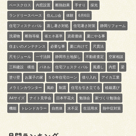
ベースクロス
内窓設置
断熱効果
手すり
採光
ランドリースペース
住んぷ会
体験
6月6日
住宅フィスティバル
蒸し暑さ対処
住宅暑さ対策
静岡リフォーム
洗濯物
断熱等級
省エネ基準
資産価値
夏にやる事
住まいのメンテナンス
必要な事
夏に向けて
尺貫法
尺モジュール
一寸法師
静岡市土地探し
不動産査定
空家相談
三和建設 構造
パネル
住宅フェスティバル
風通し
内窓
梁
塗り壁
お菓子の家
５０年住宅ローン
借り入れ
アイカ工業
メラミンカウンター
風鈴
制震
住宅を引き立てる
植栽選び
A4サイズ
ナイト見学会
日本平花火
勉強会
家づくり勉強会
機能
トレンドカラー
自然体
水不足
生活用水
熱中症対策
月間ランキング