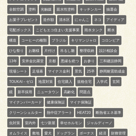
全館空調
塗料
光触媒
親水性塗料
キッチンカー
抽選会
お菓子プレゼント
造作額
清水区
にゃんこ
ネコ
アイディア
宅配ボックス
こどもエコ住まい支援事業
雨水タンク
断水
構造
コーヒーの種類
ブラジル
キリマンジャロ
コロンビア
ひな祭り
お雛様
片付け
吊るし雛
整理収納
設計相談会
13年
安井金比羅堂
京都
悪縁を絶つ
お参り
三和建設静岡
現場シート
足場幕
マイナス金利
景気
25卒
静岡耐震助成金
TOUKAI－ゼロ
地震対策
住宅購入
規格住宅
入学式
玄関
鏡
新卒採用
ニュータウン
高齢化
問題点
マイナンバーカード
健康保険証
マイナ保険証
クリーンシェルター
熱中症アラート
HEAT20
断熱省エネ基準
虫対策
室内外
七ツ新屋
幸せホルモン
ジャルディーノ
オムライス
敷地
愛犬
ドッグラン
ボーナス
経済
財務管理