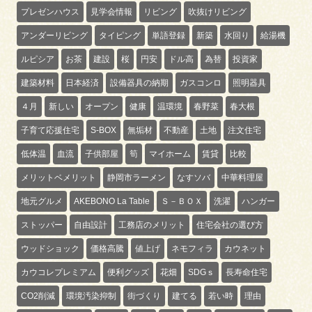
プレゼンハウス
見学会情報
リビング
吹抜けリビング
アンダーリビング
タイピング
単語登録
新築
水回り
給湯機
ルピシア
お茶
建設
桜
円安
ドル高
為替
投資家
建築材料
日本経済
設備器具の納期
ガスコンロ
照明器具
４月
新しい
オープン
健康
温環境
春野菜
春大根
子育て応援住宅
S-BOX
無垢材
不動産
土地
注文住宅
低体温
血流
子供部屋
筍
マイホーム
賃貸
比較
メリットベメリット
静岡市ラーメン
なすソバ
中華料理屋
地元グルメ
AKEBONO La Table
Ｓ－ＢＯＸ
洗濯
ハンガー
ストッパー
自由設計
工務店のメリット
住宅会社の選び方
ウッドショック
価格高騰
値上げ
ネモフィラ
カウネット
カウコレプレミアム
便利グッズ
花畑
SDGｓ
長寿命住宅
CO2削減
環境汚染抑制
街づくり
建てる
若い時
理由