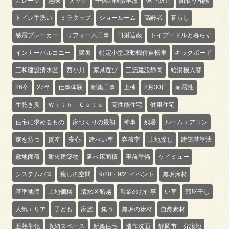
ガレージ
趣味
ヌック
子供の転落事故
落下防止
間取り相談
トイレ手洗い
ミラタップ
ショールーム
高齢者
暮らし
感震ブレーカー
リフォーム工事
日射遮蔽
トイプードルと暮らす
インナーバルコニー
猛暑
特定小型原動機付自転車
キックボード
三和建設清水区
西小川
家具選び
三話建設静岡
給湯機入替
26卒
27卒
仕事体験
新築工事
上棟
8月30日
耐震性
生乾き臭
Ｗｉｔｈ Ｃａｔｓ
高性能住宅
健康住宅
住宅に求めるもの
家づくりの最初
神事
残暑
ルームエアコン
家を持つ
資産
安心
建ぺい率
容積率
土地探し
建築基準法
敷地面積
耐火建築物
延べ床面積
事前準備
ケイミュー
システムバス
癒しの空間
9/20・9/21イベント
無垢床材
基準地価
土地価格
清水区船越
営業のお仕事
い草
部屋干し
人気エリア
子ども
家族
集う
無垢の床材
自然素材
亜熱帯化
収納スペース
新築住宅
造作洗面
静岡市 分譲地