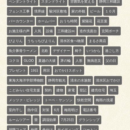
ペンダントライト
スタンドライト
雰囲気を変える
静岡三和建設
フェンス工事
境界線
駿河区敷地
家の外観
ビール
１０月
バーカウンター
ホームバー
おうち時間
紫陽花
花言葉
お施主様の声
人気
設備
三和建設㈱
造作洗面台
玄関ポーチ
ぴよりん
うちっちぴよりん
清水区食べ物屋
まるさ商店
魚介豚骨ラーメン
北欧
デザイナー
椅子
いつから
過ごし方
コクヨ
GLOO
夏越の大祓
茅の輪
人形
無病息災
父の日
プレゼント
19日
用宗
おでかけスポット
東海大海洋学部博物館
静岡市観光
清水の水族館
清水区おでかけ
こどみらい住宅支援
契約
建物
家電
登記
建売住宅
埼玉
メッツァ・ビレッジ
トーベ・ヤンソン
快乾空間
梅雨の洗濯
室内干し
熱中症
対策
6月
梅雨明け
電話番号
ルームツアー
畳
調湿効果
7月25日
グランシップ
就職フェア
外壁
色分け
サイディング
ツートン