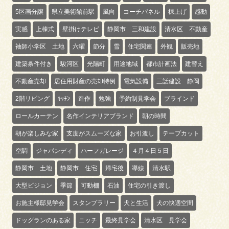
5区画分譲
県立美術館前駅
風向
コーチパネル
棟上げ
感動
実感
上棟式
壁掛けテレビ
静岡市 三和建設
清水区 不動産
袖師小学区 土地
六曜
節分
雪
住宅関連
外観
販売地
建築条件付き
駿河区
光陽町
用途地域
都市計画法
建替え
不動産売却
居住用財産の売却特例
電気設備
三話建設 静岡
2階リビング
ｷｯﾁﾝ
造作
勉強
予約制見学会
ブラインド
ロールカーテン
名作インテリアブランド
朝の時間
朝が楽しみな家
支度がスムーズな家
お引渡し
テープカット
空調
ジャパンディ
ハーフガレージ
４月４日５日
静岡市 土地
静岡市 住宅
帰宅後
導線
清水駅
大型ビジョン
季節
可動棚
石油
住宅の引き渡し
お施主様邸見学会
スタンプラリー
犬と生活
犬の快適空間
ドッグランのある家
ニッチ
最終見学会
清水区 見学会