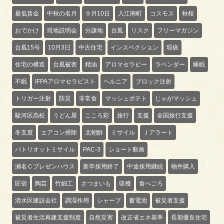
最低賃金
中秋の名月
９月10日
入江南町
コスモス
秋桜
おでかけ
現地説明会
分譲地
台風
リスク
フリーマガジン
台風15号
10月3日
中古住宅
インスペクション
瑕疵
住宅の構造
台風被害
精油
アロマセラピー
ラベンダー
睡眠
不眠
IFPAアロマセラピスト
ヘルニア
ブロック注射
トリガー注射
防災
非常食
マッシュポテト
じゃがマッシュ
駿河区高松
うどん屋
こころ彩
旅行
支援
全国旅行支援
冬支度
エアコン掃除
北朝鮮
ミサイル
Ｊアラート
パトリオットミサイル
PAC-3
ショート動画
瀬名Ｃプレゼンハウス
新卒採用終了
中途採用継続
物件購入
匠宿
陶芸
竹細工
さつまいも
収穫
食べごろ
清水区建設会社
調湿作用
シャープ
蓄電池
被災者支援
被災者生活再建支援制度
自然災害
改正省エネ基準
長期優良住宅