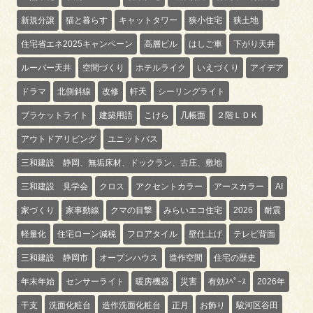
新規分譲
猫と暮らす
キャットタワー
狭小住宅
狭土地
住宅省エネ2025キャンペーン
高層ビル
はしご車
下がり天井
ルーバー天井
空間づくり
ホテルライク
いえづくり
アイデア
ドラマ
北側斜線
改修
軒天
シーリングライト
ブラケットライト
建築用語
こけら
几帳面
２階ＬＤＫ
アウトドアリビング
ユニットバス
三和建設 静岡、無垢床材、ドックラン、古庄、敷地
三和建設 見学会
クロス
アクセントカラー
アースカラー
AI
家づくり
家事動線
クマの目撃
みらいエコ住宅
2026
耐震
軽量化
住宅ローン減税
フロアタイル
壁仕上げ
テレビ背面
三和建設 静岡市
オープンハウス
造作空間
住宅の歴史
年末年始
センサーライト
暖房機器
災害
有効ｽﾍﾟｰｽ
2026年
干支
洗面化粧台
造作洗面化粧台
正月
お飾り
駿河区谷田