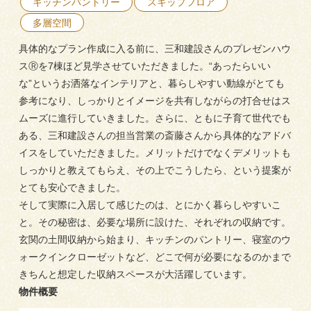
キッチンパントリー
スキップフロア
三和建設の強み
リフォーム
多層空間
会社概要
具体的なプラン作成に入る前に、三和建設さんのプレゼンハウ
スⓇを7棟ほど見学させていただきました。“あったらいい
な”というお洒落なインテリアと、暮らしやすい動線がとても
採用情報
参考になり、しっかりとイメージを共有しながらの打合せはス
ムーズに進行していきました。さらに、ともに子育て世代でも
ある、三和建設さんの担当営業の斎藤さんから具体的なアドバ
イスをしていただきました。メリットだけでなくデメリットも
しっかりと教えてもらえ、その上でこうしたら、という提案が
とても安心できました。
そして実際に入居して感じたのは、とにかく暮らしやすいこ
054-365-3838
と。その秘密は、必要な場所に設けた、それぞれの収納です。
玄関の土間収納から始まり、キッチンのパントリー、寝室のウ
受付時間／平日9:00 - 18:00
ォークインクローゼットなど、どこで何が必要になるのかまで
土日9:00 - 16:00
きちんと想定した収納スペースが大活躍しています。