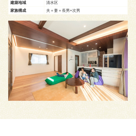
建築地域
清水区
家族構成
夫＋妻＋長男+次男
来場予約
お問い合わせ
資料請求