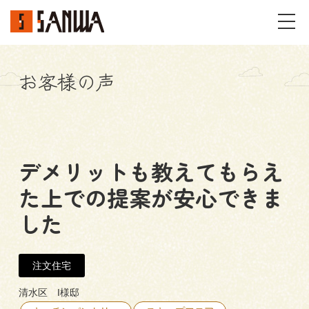
お客様の声
イベント・見学会
不動産情報
デメリットも教えてもらえ
事例
た上での提案が安心できま
施工事例
パーツギャラリー
した
お客様の声
注文住宅
私たちのこと
清水区 I様邸