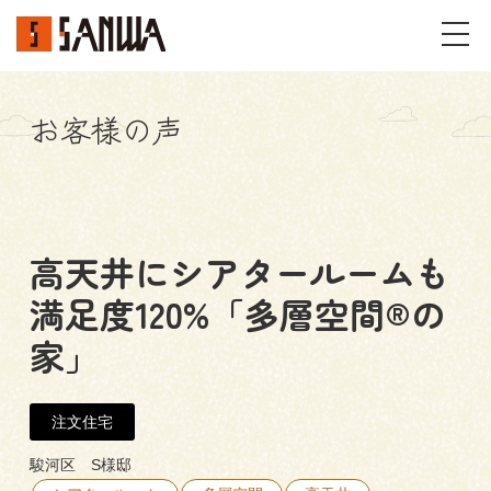
お客様の声
イベント・見学会
不動産情報
高天井にシアタールームも
事例
満足度120%「多層空間®の
施工事例
パーツギャラリー
家」
お客様の声
注文住宅
私たちのこと
駿河区 S様邸