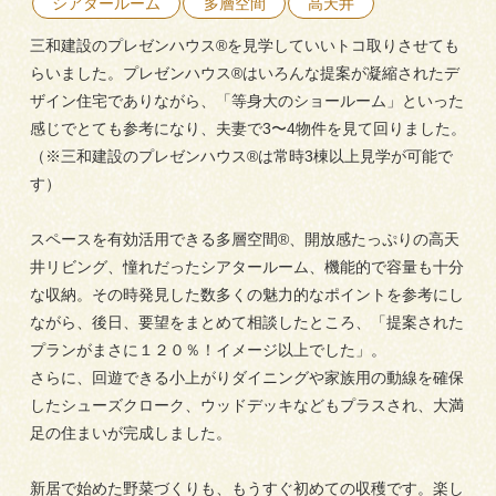
シアタールーム
多層空間
高天井
三和建設の強み
リフォーム
三和建設のプレゼンハウス®を見学していいトコ取りさせても
らいました。プレゼンハウス®はいろんな提案が凝縮されたデ
会社概要
ザイン住宅でありながら、「等身大のショールーム」といった
感じでとても参考になり、夫妻で3〜4物件を見て回りました。
採用情報
（※三和建設のプレゼンハウス®は常時3棟以上見学が可能で
す）
スペースを有効活用できる多層空間®、開放感たっぷりの高天
井リビング、憧れだったシアタールーム、機能的で容量も十分
な収納。その時発見した数多くの魅力的なポイントを参考にし
ながら、後日、要望をまとめて相談したところ、「提案された
054-365-3838
プランがまさに１２０％！イメージ以上でした」。
さらに、回遊できる小上がりダイニングや家族用の動線を確保
したシューズクローク、ウッドデッキなどもプラスされ、大満
受付時間／平日9:00 - 18:00
土日9:00 - 16:00
足の住まいが完成しました。
新居で始めた野菜づくりも、もうすぐ初めての収穫です。楽し