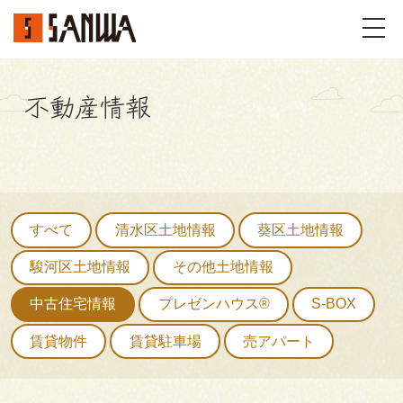
不動産情報
イベント・見学会
不動産情報
事例
すべて
清水区土地情報
葵区土地情報
施工事例
パーツギャラリー
駿河区土地情報
その他土地情報
中古住宅情報
プレゼンハウス®
S-BOX
お客様の声
賃貸物件
賃貸駐車場
売アパート
私たちのこと