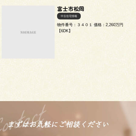
三和建設の強み
リフォーム
富士市松岡
中古住宅情報
会社概要
物件番号：３４０１ 価格：2,260万円
【6DK】
採用情報
054-365-3838
受付時間／平日9:00 - 18:00
土日9:00 - 16:00
まずはお気軽に
ご相談ください