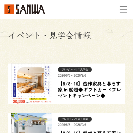
イベント・見学会情報
イベント・見学会
不動産情報
事例
プレゼンハウス見学会
2026/8/8～2026/9/6
【8/8~16】造作家具と暮らす
施工事例
パーツギャラリー
家 in 船越◆ギフトカードプレ
ゼントキャンペーン◆
お客様の声
プレゼンハウス見学会
私たちのこと
2026/8/8～2026/9/6
【8/8~16】愛犬と暮らす家 in