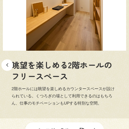
三和建設の強み
リフォーム
会社概要
採用情報
眺望を楽しめる2階ホールの
フリースペース
2階ホールには眺望を楽しめるカウンタースペースが設け
054-365-3838
られている。くつろぎの場として利用できるのはもちろ
ん、仕事のモチベーションもUPする特別な空間。
受付時間／平日9:00 - 18:00
土日9:00 - 16:00