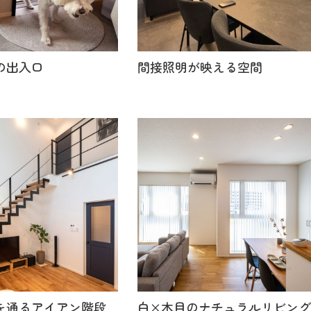
の出入口
間接照明が映える空間
を通るアイアン階段
白×木目のナチュラルリビン