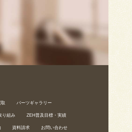
わせ
資料請求
買取
|
パーツギャラリー
|
取り組み
|
ZEH普及目標・実績
|
約
|
資料請求
|
お問い合わせ
|