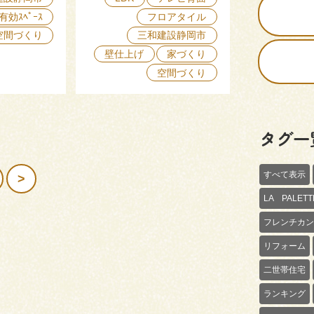
有効ｽﾍﾟｰｽ
フロアタイル
空間づくり
三和建設静岡市
壁仕上げ
家づくり
空間づくり
タグ一
すべて表示
>
LA PALE
フレンチカン
リフォーム
二世帯住宅
ランキング