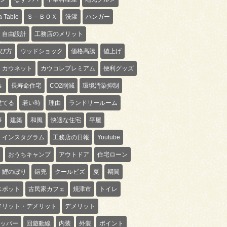
 Table
Ｓ－ＢＯＸ
洗濯
ハンガー
自由設計
工務店のメリット
び方
ウッドショック
価格高騰
値上げ
カウネット
カウコレプレミアム
便利グッズ
ｓ
長寿命住宅
CO2削減
環境汚染抑制
建てる
若い時
理由
ランドリールーム
事
建築
和風
快適な住宅
平屋
インスタグラム
工務店の日報
Youtube
おうちキャンプ
アウトドア
住宅ローン
鯉のぼり
鎧兜
クールビズ
夏
期間
スポット
古民家カフェ
焼津市
トイレ
メリット・デメリット
デメリット
ッパー
回遊動線
内装
外装
ポイント