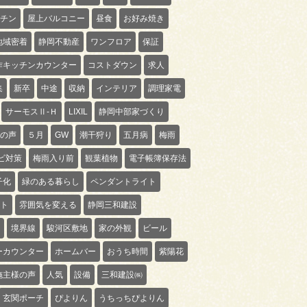
チン
屋上バルコニー
昼食
お好み焼き
地域密着
静岡不動産
ワンフロア
保証
作キッチンカウンター
コストダウン
求人
集
新卒
中途
収納
インテリア
調理家電
サーモスⅡ-Ｈ
LIXIL
静岡中部家づくり
の声
５月
GW
潮干狩り
五月病
梅雨
ビ対策
梅雨入り前
観葉植物
電子帳簿保存法
子化
緑のある暮らし
ペンダントライト
ト
雰囲気を変える
静岡三和建設
境界線
駿河区敷地
家の外観
ビール
ーカウンター
ホームバー
おうち時間
紫陽花
施主様の声
人気
設備
三和建設㈱
玄関ポーチ
ぴよりん
うちっちぴよりん