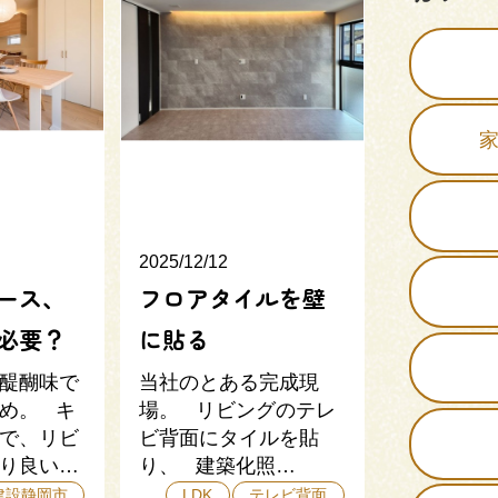
2025/12/12
ース、
フロアタイルを壁
必要？
に貼る
醍醐味で
当社のとある完成現
め。 キ
場。 リビングのテレ
で、リビ
ビ背面にタイルを貼
り良い…
り、 建築化照…
建設静岡市
LDK
テレビ背面