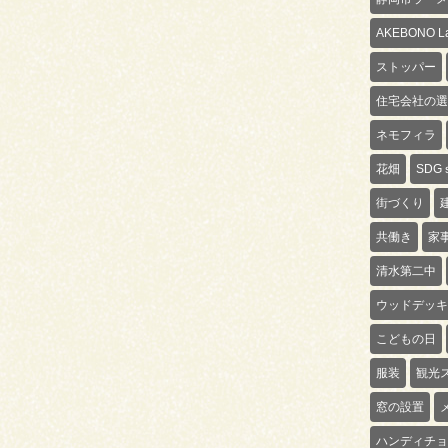
AKEBONO La
ストッパー
住宅会社の選
ネモフィラ
花畑
SDG
街づくり
共働き
家
清水第二中
ウッドデッキ
こどもの日
服装
観光
窓の設置
ハンディチョ