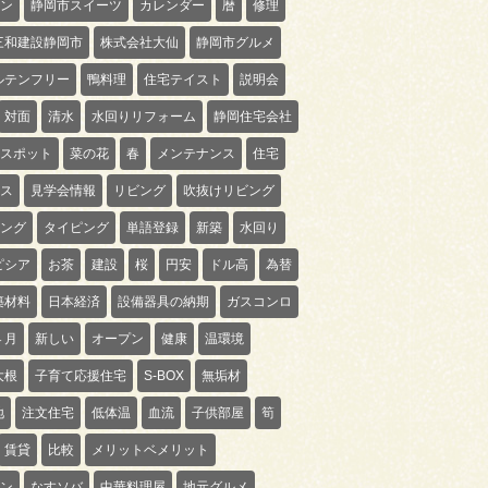
ン
静岡市スイーツ
カレンダー
暦
修理
三和建設静岡市
株式会社大仙
静岡市グルメ
ルテンフリー
鴨料理
住宅テイスト
説明会
対面
清水
水回りリフォーム
静岡住宅会社
スポット
菜の花
春
メンテナンス
住宅
ス
見学会情報
リビング
吹抜けリビング
ング
タイピング
単語登録
新築
水回り
ピシア
お茶
建設
桜
円安
ドル高
為替
築材料
日本経済
設備器具の納期
ガスコンロ
４月
新しい
オープン
健康
温環境
大根
子育て応援住宅
S-BOX
無垢材
地
注文住宅
低体温
血流
子供部屋
筍
賃貸
比較
メリットベメリット
ン
なすソバ
中華料理屋
地元グルメ