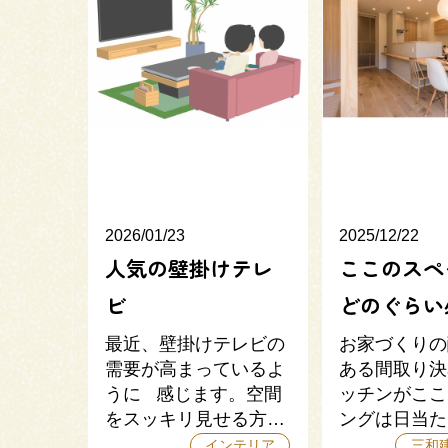
2026/01/23
2025/12/22
人気の壁掛けテレ
ここのスペ
ビ
どのぐらい
最近、壁掛けテレビの
お家づくりの
需要が高まっているよ
ある間取り決
うに 感じます。空間
ッチンがここ
をスッキリ見せる方…
ングは日当た
インテリア
三和