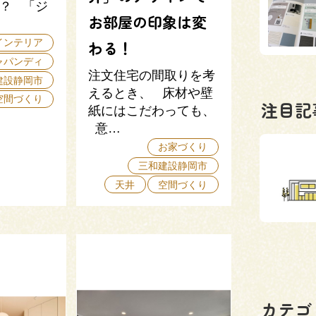
？ 「ジ
お部屋の印象は変
インテリア
わる！
ャパンディ
注文住宅の間取りを考
建設静岡市
えるとき、 床材や壁
空間づくり
注目記
紙にはこだわっても、
意…
お家づくり
三和建設静岡市
天井
空間づくり
カテゴ