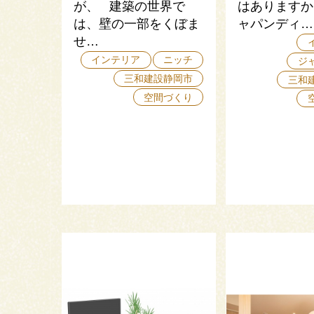
が、 建築の世界で
はありますか
は、壁の一部をくぼま
ャパンディ…
せ…
インテリア
ニッチ
ジ
三和建設静岡市
三和
空間づくり