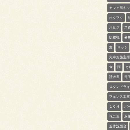
カフェ風キッ
オタフク
注意点
造
総務職
募
窓
サッシ
先輩お施主様
傘
雨
カ
請求書
電
スタンドライ
フェンス工事
１０月
バ
花言葉
お
造作洗面台