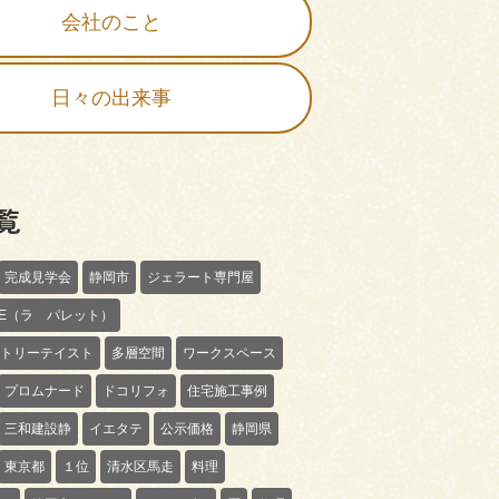
会社のこと
日々の出来事
覧
完成見学会
静岡市
ジェラート専門屋
TTE（ラ パレット）
トリーテイスト
多層空間
ワークスペース
プロムナード
ドコリフォ
住宅施工事例
三和建設静
イエタテ
公示価格
静岡県
東京都
１位
清水区馬走
料理