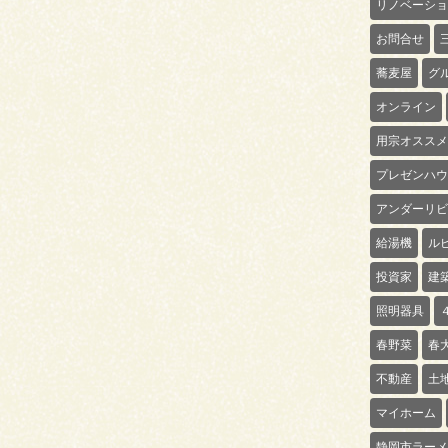
リノベーショ
お問合せ
蕎麦屋
グ
オンライン
用宗オススメ
プレゼンハウ
アンダーリビ
給湯機
ル
投資家
建
照明器具
春野菜
春
不動産
土
マイホーム
静岡市ラーメ