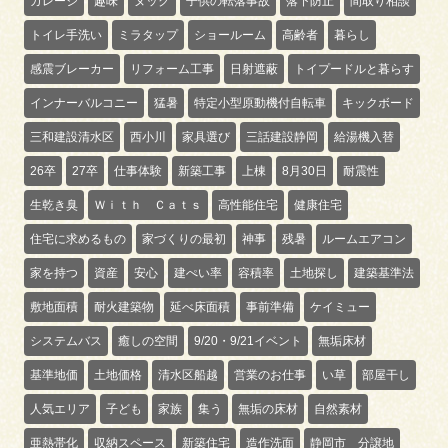
ガレージ
趣味
ヌック
子供の転落事故
落下防止
間取り相談
トイレ手洗い
ミラタップ
ショールーム
高齢者
暮らし
感震ブレーカー
リフォーム工事
日射遮蔽
トイプードルと暮らす
インナーバルコニー
猛暑
特定小型原動機付自転車
キックボード
三和建設清水区
西小川
家具選び
三話建設静岡
給湯機入替
26卒
27卒
仕事体験
新築工事
上棟
8月30日
耐震性
生乾き臭
Ｗｉｔｈ Ｃａｔｓ
高性能住宅
健康住宅
住宅に求めるもの
家づくりの最初
神事
残暑
ルームエアコン
家を持つ
資産
安心
建ぺい率
容積率
土地探し
建築基準法
敷地面積
耐火建築物
延べ床面積
事前準備
ケイミュー
システムバス
癒しの空間
9/20・9/21イベント
無垢床材
基準地価
土地価格
清水区船越
営業のお仕事
い草
部屋干し
人気エリア
子ども
家族
集う
無垢の床材
自然素材
亜熱帯化
収納スペース
新築住宅
造作洗面
静岡市 分譲地