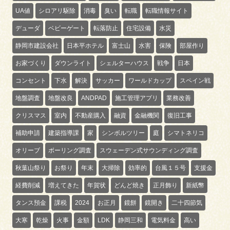
UA値
シロアリ駆除
消毒
臭い
転職
転職情報サイト
デューダ
ベビーゲート
転落防止
住宅設備
水災
静岡市建設会社
日本平ホテル
富士山
水害
保険
部屋作り
お家づくり
ダウンライト
シェルターハウス
戦争
日本
コンセント
下水
解決
サッカー
ワールドカップ
スペイン戦
地盤調査
地盤改良
ANDPAD
施工管理アプリ
業務改善
クリスマス
室内
不動産購入
融資
金融機関
復旧工事
補助申請
建築指導課
家
シンボルツリー
庭
シマトネリコ
オリーブ
ボーリング調査
スウェーデン式サウンディング調査
秋葉山祭り
お祭り
年末
大掃除
効率的
台風１５号
支援金
経費削減
増えてきた
年賀状
どんど焼き
正月飾り
新紙幣
タンス預金
課税
2024
お正月
鏡餅
鏡開き
二十四節気
大寒
乾燥
火事
金額
LDK
静岡三和
電気料金
高い