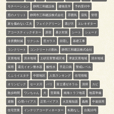
モチベーション
静岡三和建設株
建物見学
予約受付中
窓のメリット
静岡市三和建設株式会社
雰囲気
湿気
管理
家を傷めない工夫
フェイクグリーン
選び方
エレキギター
アコースティックギター
原宿
暑さ対策
シート
シェード
冷房費削減
リクシル
窓ガラス
目隠し
基礎工事
コンクリート
コンクリートの割れ
静岡三和建設株式会社
災害地域
洪水地域
土砂災害警戒区域
津波災害地域
浸水地域
採用
還元イオン整水器
酸性水
手足口病
警戒レベル
くふうイエタテ
中部地区
人気ランキング
住宅情報
オリンピック
セーヌ川
パリ
富士通ゼネラル
清掃
カビ
散歩時間
ワンちゃん
犬
営業職
南海トラフ地震
地震準備
避難
心理バイアス
正常バイアス
火災報知器
義務
中途採用
住宅営業
インテリアコーディネーター
転勤なし
台風10号