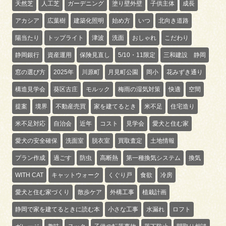
天然芝
人工芝
ガーデニング
塗り壁外壁
子供主体
成長
アカシア
広葉樹
建築化照明
始め方
いつ
北向き道路
陽当たり
トップライト
津波
洗面
おしゃれ
こだわり
静岡銀行
資産運用
保険見直し
5/10・11限定
三和建設 静岡
窓の選び方
2025年
川原町
月見町公園
岡小
花みずき通り
構造見学会
葵区古庄
モルック
梅雨の湿気対策
快適
空間
提案
境界
不動産売買
家を建てるとき
米不足
住宅造り
米不足対応
自治会
近年
コスト
見学会
愛犬と住む家
愛犬の安全確保
洗面室
脱衣室
買取査定
土地情報
プラン作成
過ごす
防虫
高断熱
第一種換気システム
換気
WITH CAT
キャットウォーク
くぐり戸
食欲
冷房
愛犬と住む家づくり
散歩ケア
外構工事
植栽計画
静岡で家を建てるときに読む本
小さな工事
水漏れ
ロフト