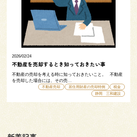
三和建設の強み
リフォーム
会社概要
採用情報
2026/02/24
不動産を売却するとき知っておきたい事
不動産の売却を考える時に知っておきたいこと。 不動産
を売却した場合には、その売…
不動産売却
居住用財産の売却特例
税金
静岡 三和建設
054-365-3838
受付時間／平日9:00 - 18:00
土日9:00 - 16:00
新着記事