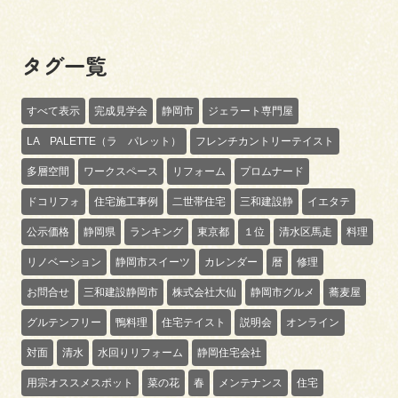
タグ一覧
すべて表示
完成見学会
静岡市
ジェラート専門屋
LA PALETTE（ラ パレット）
フレンチカントリーテイスト
多層空間
ワークスペース
リフォーム
プロムナード
ドコリフォ
住宅施工事例
二世帯住宅
三和建設静
イエタテ
公示価格
静岡県
ランキング
東京都
１位
清水区馬走
料理
リノベーション
静岡市スイーツ
カレンダー
暦
修理
お問合せ
三和建設静岡市
株式会社大仙
静岡市グルメ
蕎麦屋
グルテンフリー
鴨料理
住宅テイスト
説明会
オンライン
対面
清水
水回りリフォーム
静岡住宅会社
用宗オススメスポット
菜の花
春
メンテナンス
住宅