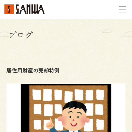
ブログ
イベント・見学会
不動産情報
居住用財産の売却特例
事例
施工事例
パーツギャラリー
お客様の声
私たちのこと