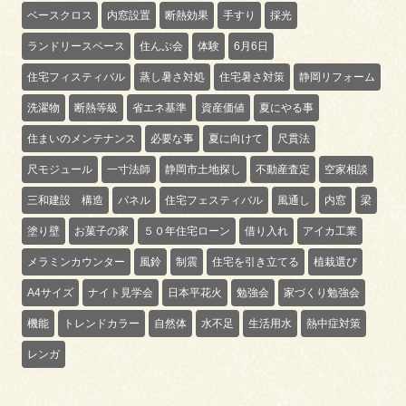
ベースクロス
内窓設置
断熱効果
手すり
採光
ランドリースペース
住んぷ会
体験
6月6日
住宅フィスティバル
蒸し暑さ対処
住宅暑さ対策
静岡リフォーム
洗濯物
断熱等級
省エネ基準
資産価値
夏にやる事
住まいのメンテナンス
必要な事
夏に向けて
尺貫法
尺モジュール
一寸法師
静岡市土地探し
不動産査定
空家相談
三和建設 構造
パネル
住宅フェスティバル
風通し
内窓
梁
塗り壁
お菓子の家
５０年住宅ローン
借り入れ
アイカ工業
メラミンカウンター
風鈴
制震
住宅を引き立てる
植栽選び
A4サイズ
ナイト見学会
日本平花火
勉強会
家づくり勉強会
機能
トレンドカラー
自然体
水不足
生活用水
熱中症対策
レンガ