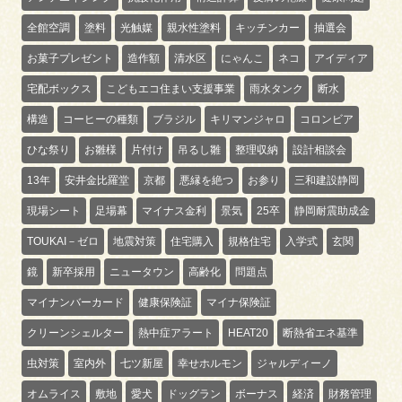
全館空調
塗料
光触媒
親水性塗料
キッチンカー
抽選会
お菓子プレゼント
造作額
清水区
にゃんこ
ネコ
アイディア
宅配ボックス
こどもエコ住まい支援事業
雨水タンク
断水
構造
コーヒーの種類
ブラジル
キリマンジャロ
コロンビア
ひな祭り
お雛様
片付け
吊るし雛
整理収納
設計相談会
13年
安井金比羅堂
京都
悪縁を絶つ
お参り
三和建設静岡
現場シート
足場幕
マイナス金利
景気
25卒
静岡耐震助成金
TOUKAI－ゼロ
地震対策
住宅購入
規格住宅
入学式
玄関
鏡
新卒採用
ニュータウン
高齢化
問題点
マイナンバーカード
健康保険証
マイナ保険証
クリーンシェルター
熱中症アラート
HEAT20
断熱省エネ基準
虫対策
室内外
七ツ新屋
幸せホルモン
ジャルディーノ
オムライス
敷地
愛犬
ドッグラン
ボーナス
経済
財務管理