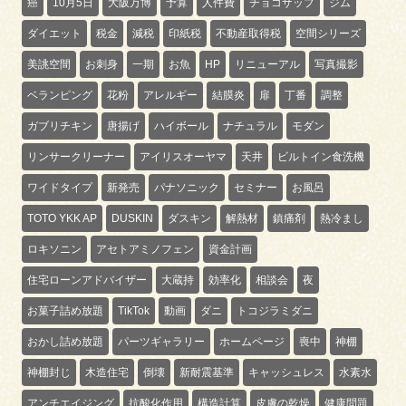
癌
10月5日
大阪万博
予算
人件費
チョコザップ
ジム
ダイエット
税金
減税
印紙税
不動産取得税
空間シリーズ
美誂空間
お刺身
一期
お魚
HP
リニューアル
写真撮影
ベランピング
花粉
アレルギー
結膜炎
扉
丁番
調整
ガブリチキン
唐揚げ
ハイボール
ナチュラル
モダン
リンサークリーナー
アイリスオーヤマ
天井
ビルトイン食洗機
ワイドタイプ
新発売
パナソニック
セミナー
お風呂
TOTO YKK AP
DUSKIN
ダスキン
解熱材
鎮痛剤
熱冷まし
ロキソニン
アセトアミノフェン
資金計画
住宅ローンアドバイザー
大蔵持
効率化
相談会
夜
お菓子詰め放題
TikTok
動画
ダニ
トコジラミダニ
おかし詰め放題
パーツギャラリー
ホームページ
喪中
神棚
神棚封じ
木造住宅
倒壊
新耐震基準
キャッシュレス
水素水
アンチエイジング
抗酸化作用
構造計算
皮膚の乾燥
健康問題