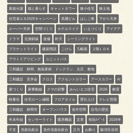
新規分譲
猫と暮らす
キャットタワー
狭小住宅
狭土地
住宅省エネ2025キャンペーン
高層ビル
はしご車
下がり天井
ルーバー天井
空間づくり
ホテルライク
いえづくり
アイデア
ドラマ
北側斜線
改修
軒天
シーリングライト
ブラケットライト
建築用語
こけら
几帳面
２階ＬＤＫ
アウトドアリビング
ユニットバス
三和建設 静岡、無垢床材、ドックラン、古庄、敷地
三和建設 見学会
クロス
アクセントカラー
アースカラー
AI
家づくり
家事動線
クマの目撃
みらいエコ住宅
2026
耐震
軽量化
住宅ローン減税
フロアタイル
壁仕上げ
テレビ背面
三和建設 静岡市
オープンハウス
造作空間
住宅の歴史
年末年始
センサーライト
暖房機器
災害
有効ｽﾍﾟｰｽ
2026年
干支
洗面化粧台
造作洗面化粧台
正月
お飾り
駿河区谷田