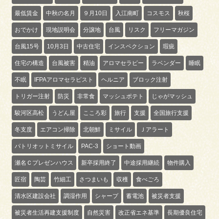
最低賃金
中秋の名月
９月10日
入江南町
コスモス
秋桜
おでかけ
現地説明会
分譲地
台風
リスク
フリーマガジン
台風15号
10月3日
中古住宅
インスペクション
瑕疵
住宅の構造
台風被害
精油
アロマセラピー
ラベンダー
睡眠
不眠
IFPAアロマセラピスト
ヘルニア
ブロック注射
トリガー注射
防災
非常食
マッシュポテト
じゃがマッシュ
駿河区高松
うどん屋
こころ彩
旅行
支援
全国旅行支援
冬支度
エアコン掃除
北朝鮮
ミサイル
Ｊアラート
パトリオットミサイル
PAC-3
ショート動画
瀬名Ｃプレゼンハウス
新卒採用終了
中途採用継続
物件購入
匠宿
陶芸
竹細工
さつまいも
収穫
食べごろ
清水区建設会社
調湿作用
シャープ
蓄電池
被災者支援
被災者生活再建支援制度
自然災害
改正省エネ基準
長期優良住宅