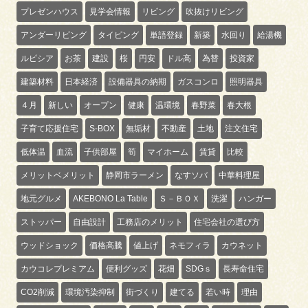
プレゼンハウス
見学会情報
リビング
吹抜けリビング
アンダーリビング
タイピング
単語登録
新築
水回り
給湯機
ルピシア
お茶
建設
桜
円安
ドル高
為替
投資家
建築材料
日本経済
設備器具の納期
ガスコンロ
照明器具
４月
新しい
オープン
健康
温環境
春野菜
春大根
子育て応援住宅
S-BOX
無垢材
不動産
土地
注文住宅
低体温
血流
子供部屋
筍
マイホーム
賃貸
比較
メリットベメリット
静岡市ラーメン
なすソバ
中華料理屋
地元グルメ
AKEBONO La Table
Ｓ－ＢＯＸ
洗濯
ハンガー
ストッパー
自由設計
工務店のメリット
住宅会社の選び方
ウッドショック
価格高騰
値上げ
ネモフィラ
カウネット
カウコレプレミアム
便利グッズ
花畑
SDGｓ
長寿命住宅
CO2削減
環境汚染抑制
街づくり
建てる
若い時
理由