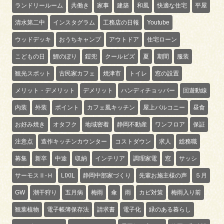
ランドリールーム
共働き
家事
建築
和風
快適な住宅
平屋
清水第二中
インスタグラム
工務店の日報
Youtube
ウッドデッキ
おうちキャンプ
アウトドア
住宅ローン
こどもの日
鯉のぼり
鎧兜
クールビズ
夏
期間
服装
観光スポット
古民家カフェ
焼津市
トイレ
窓の設置
メリット・デメリット
デメリット
ハンディチョッパー
回遊動線
内装
外装
ポイント
カフェ風キッチン
屋上バルコニー
昼食
お好み焼き
オタフク
地域密着
静岡不動産
ワンフロア
保証
注意点
造作キッチンカウンター
コストダウン
求人
総務職
募集
新卒
中途
収納
インテリア
調理家電
窓
サッシ
サーモスⅡ-Ｈ
LIXIL
静岡中部家づくり
先輩お施主様の声
５月
GW
潮干狩り
五月病
梅雨
傘
雨
カビ対策
梅雨入り前
観葉植物
電子帳簿保存法
請求書
電子化
緑のある暮らし