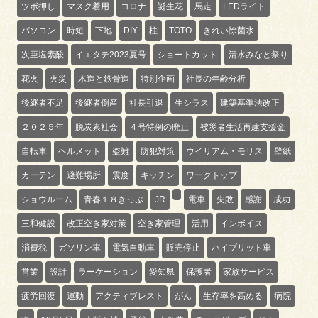
ツボ押し
マスク着用
コロナ
誕生花
馬走
LEDライト
パソコン
時短
下地
DIY
柱
TOTO
きれい除菌水
次亜塩素酸
イエタテ2023夏号
ショートカット
清水みなと祭り
花火
火災
木造と鉄骨造
特別企画
社長の年齢分析
後継者不足
後継者倒産
社長引退
生シラス
建築基準法改正
２０２５年
脱炭素社会
４号特例の廃止
被災者生活再建支援金
自転車
ヘルメット
盗難
防犯対策
ウイリアム・モリス
壁紙
カーテン
避難場所
震度
キッチン
ワークトップ
ショウルーム
青春１８きっぷ
JR
電車
失敗
感謝
成功
三和健設
改正空き家対策
空き家管理
活用
インボイス
消費税
ガソリン車
電気自動車
販売停止
ハイブリット車
営業
設計
ラーケーション
愛知県
保護者
家族サービス
疲労回復
運動
アクティブレスト
がん
生存率を高める
病院