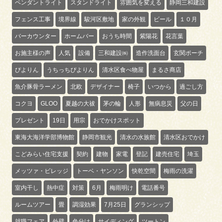
ペンダントライト
スタンドライト
雰囲気を変える
静岡三和建設
フェンス工事
境界線
駿河区敷地
家の外観
ビール
１０月
バーカウンター
ホームバー
おうち時間
紫陽花
花言葉
お施主様の声
人気
設備
三和建設㈱
造作洗面台
玄関ポーチ
ぴよりん
うちっちぴよりん
清水区食べ物屋
まるさ商店
魚介豚骨ラーメン
北欧
デザイナー
椅子
いつから
過ごし方
コクヨ
GLOO
夏越の大祓
茅の輪
人形
無病息災
父の日
プレゼント
19日
用宗
おでかけスポット
東海大海洋学部博物館
静岡市観光
清水の水族館
清水区おでかけ
こどみらい住宅支援
契約
建物
家電
登記
建売住宅
埼玉
メッツァ・ビレッジ
トーベ・ヤンソン
快乾空間
梅雨の洗濯
室内干し
熱中症
対策
6月
梅雨明け
電話番号
ルームツアー
畳
調湿効果
7月25日
グランシップ
就職フェア
外壁
色分け
サイディング
ツートン