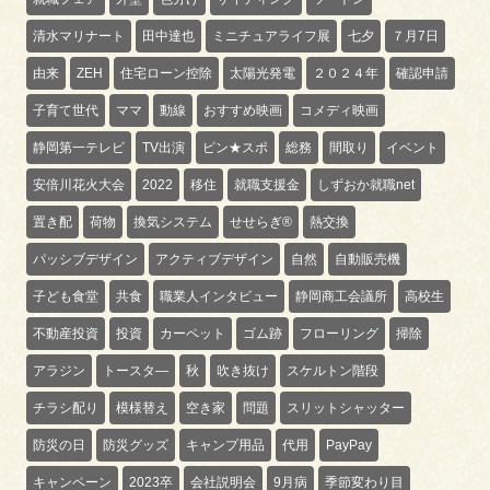
清水マリナート
田中達也
ミニチュアライフ展
七夕
７月7日
由来
ZEH
住宅ローン控除
太陽光発電
２０２４年
確認申請
子育て世代
ママ
動線
おすすめ映画
コメディ映画
静岡第一テレビ
TV出演
ピン★スポ
総務
間取り
イベント
安倍川花火大会
2022
移住
就職支援金
しずおか就職net
置き配
荷物
換気システム
せせらぎ®
熱交換
パッシブデザイン
アクティブデザイン
自然
自動販売機
子ども食堂
共食
職業人インタビュー
静岡商工会議所
高校生
不動産投資
投資
カーペット
ゴム跡
フローリング
掃除
アラジン
トースタ―
秋
吹き抜け
スケルトン階段
チラシ配り
模様替え
空き家
問題
スリットシャッター
防災の日
防災グッズ
キャンプ用品
代用
PayPay
キャンペーン
2023卒
会社説明会
9月病
季節変わり目