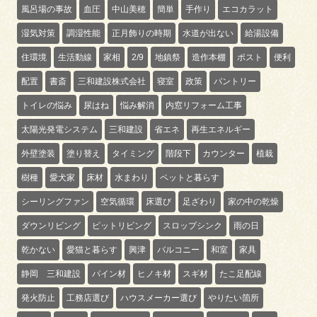
風呂場の事故
血圧
中山美穂
簡単
手作り
エコカラット
湿気対策
調湿性能
正月飾りの時期
水道が出ない
給湯設備
住環境
生活動線
家相
2/9
地鎮祭
造作本棚
ポスト
便利
配置
書斎
三和建設株式会社
寝室
政策
パントリー
トイレの悩み
尿はね
悩み解消
内窓リフォーム工事
太陽光発電システム
三和建設
省エネ
再生エネルギー
外壁塗装
塗り替え
タイミング
階段下
カウンター
植栽
樹種
愛犬家
床材
水まわり
ペットと暮らす
シーリングファン
空気循環
床選び
足ざわり
家の中の乾燥
ダウンリビング
ピットリビング
スロップシンク
雨の日
乾かない
愛猫と暮らす
興津
バルコニー
和室
家具
静岡 三和建設
パイン材
ヒノキ材
スギ材
たこ足配線
発火防止
工務店選び
ハウスメーカー選び
やりたい箇所