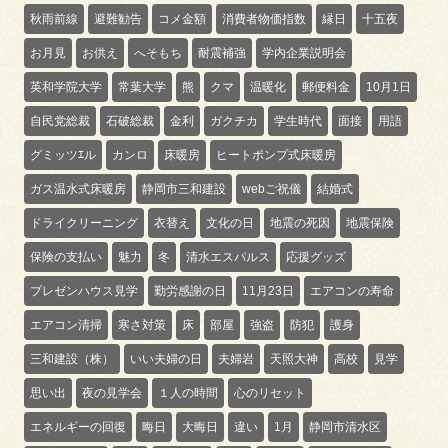
秋雨前線
避難勧告
コメ金額
消費者物価指数
縁日
十五夜
お月見
お供え
へそもち
耐震補強
学内企業説明会
英和学院大学
常葉大学
熊
クマ
温暖化
郵便料金
10月1日
自民党総裁
石破総裁
金利
ガクチカ
学生時代
面接
用語
グミッツｴル
カンロ
床暖房
ヒートポンプ式床暖房
ガス温水式床暖房
静岡市三和建設
webご祝儀
結婚式
ドライクリーニング
衣替え
文化の日
地震の死因
地震保険
保険の支払い
魅力
冬
清水エスパルス
応援グッズ
プレゼンハウス見学
勤労感謝の日
11月23日
エアコンの寿命
エアコン清掃
寒さ対策
床
部屋
強盗
防犯
護身
三和建設（株）
いい夫婦の日
夫婦岩
天照大神
高校
見学
思い出
夜の見学会
１人の時間
心のリセット
エネルギーの回復
晦日
大晦日
違い
1月
静岡市清水区