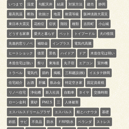
いつまで
湿度
勾配天井
結露
対策方法
建売
静岡
最高気温
断熱
吹抜け
地震
耐震等級
阪神淡路大震災
東日本大震災
花粉症
症状
階段
種類
吉田町
小山城
どうする家康
愛犬と暮らす
ペット
トイプードル
犬の怪我
先進的窓リノベ
補助金
インプラス
電気代高騰
ヒートショック
借景
景色
ハイドア
ドア
木造住宅は弱い
木造住宅は強い
祭り
東海道
丸子宿
エアコン
室外機
トラベル
電気代
節約
掲載
三和建設(株)
イエタテ静岡
住宅紹介
お酒
肝臓
飲み会
特定空き家
固定資産税
リノベ住宅
浄化槽
新入社員
自動車
タイヤ
交換時期
ローン金利
黄砂
PM2.5
三
人体被害
エスパルスドリームプラザ
エスパルス
船とハナウタ
基礎
鉄筋
サビ
不良品
防水
ＦRP防水
ベランダ
ストレス