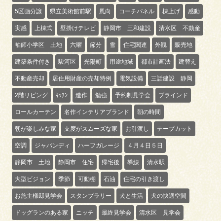
5区画分譲
県立美術館前駅
風向
コーチパネル
棟上げ
感動
実感
上棟式
壁掛けテレビ
静岡市 三和建設
清水区 不動産
袖師小学区 土地
六曜
節分
雪
住宅関連
外観
販売地
建築条件付き
駿河区
光陽町
用途地域
都市計画法
建替え
不動産売却
居住用財産の売却特例
電気設備
三話建設 静岡
2階リビング
ｷｯﾁﾝ
造作
勉強
予約制見学会
ブラインド
ロールカーテン
名作インテリアブランド
朝の時間
朝が楽しみな家
支度がスムーズな家
お引渡し
テープカット
空調
ジャパンディ
ハーフガレージ
４月４日５日
静岡市 土地
静岡市 住宅
帰宅後
導線
清水駅
大型ビジョン
季節
可動棚
石油
住宅の引き渡し
お施主様邸見学会
スタンプラリー
犬と生活
犬の快適空間
ドッグランのある家
ニッチ
最終見学会
清水区 見学会