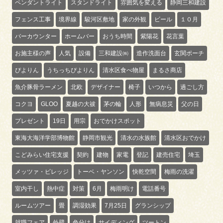
ペンダントライト
スタンドライト
雰囲気を変える
静岡三和建設
フェンス工事
境界線
駿河区敷地
家の外観
ビール
１０月
バーカウンター
ホームバー
おうち時間
紫陽花
花言葉
お施主様の声
人気
設備
三和建設㈱
造作洗面台
玄関ポーチ
ぴよりん
うちっちぴよりん
清水区食べ物屋
まるさ商店
魚介豚骨ラーメン
北欧
デザイナー
椅子
いつから
過ごし方
コクヨ
GLOO
夏越の大祓
茅の輪
人形
無病息災
父の日
プレゼント
19日
用宗
おでかけスポット
東海大海洋学部博物館
静岡市観光
清水の水族館
清水区おでかけ
こどみらい住宅支援
契約
建物
家電
登記
建売住宅
埼玉
メッツァ・ビレッジ
トーベ・ヤンソン
快乾空間
梅雨の洗濯
室内干し
熱中症
対策
6月
梅雨明け
電話番号
ルームツアー
畳
調湿効果
7月25日
グランシップ
就職フェア
外壁
色分け
サイディング
ツートン