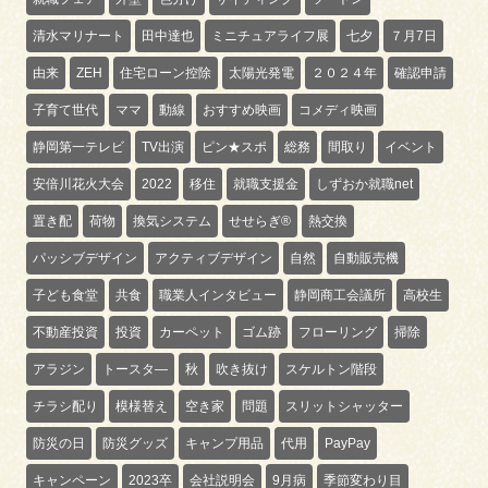
清水マリナート
田中達也
ミニチュアライフ展
七夕
７月7日
由来
ZEH
住宅ローン控除
太陽光発電
２０２４年
確認申請
子育て世代
ママ
動線
おすすめ映画
コメディ映画
静岡第一テレビ
TV出演
ピン★スポ
総務
間取り
イベント
安倍川花火大会
2022
移住
就職支援金
しずおか就職net
置き配
荷物
換気システム
せせらぎ®
熱交換
パッシブデザイン
アクティブデザイン
自然
自動販売機
子ども食堂
共食
職業人インタビュー
静岡商工会議所
高校生
不動産投資
投資
カーペット
ゴム跡
フローリング
掃除
アラジン
トースタ―
秋
吹き抜け
スケルトン階段
チラシ配り
模様替え
空き家
問題
スリットシャッター
防災の日
防災グッズ
キャンプ用品
代用
PayPay
キャンペーン
2023卒
会社説明会
9月病
季節変わり目