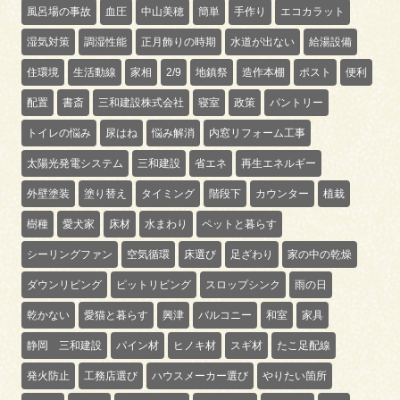
風呂場の事故
血圧
中山美穂
簡単
手作り
エコカラット
湿気対策
調湿性能
正月飾りの時期
水道が出ない
給湯設備
住環境
生活動線
家相
2/9
地鎮祭
造作本棚
ポスト
便利
配置
書斎
三和建設株式会社
寝室
政策
パントリー
トイレの悩み
尿はね
悩み解消
内窓リフォーム工事
太陽光発電システム
三和建設
省エネ
再生エネルギー
外壁塗装
塗り替え
タイミング
階段下
カウンター
植栽
樹種
愛犬家
床材
水まわり
ペットと暮らす
シーリングファン
空気循環
床選び
足ざわり
家の中の乾燥
ダウンリビング
ピットリビング
スロップシンク
雨の日
乾かない
愛猫と暮らす
興津
バルコニー
和室
家具
静岡 三和建設
パイン材
ヒノキ材
スギ材
たこ足配線
発火防止
工務店選び
ハウスメーカー選び
やりたい箇所