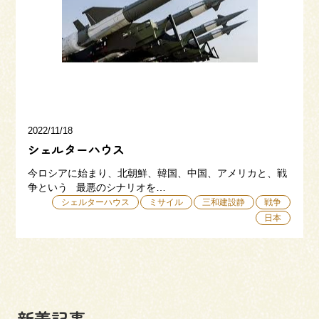
三和建設の強み
リフォーム
会社概要
採用情報
2022/11/18
シェルターハウス
今ロシアに始まり、北朝鮮、韓国、中国、アメリカと、戦
争という 最悪のシナリオを…
シェルターハウス
ミサイル
三和建設静
戦争
日本
054-365-3838
受付時間／平日9:00 - 18:00
土日9:00 - 16:00
新着記事