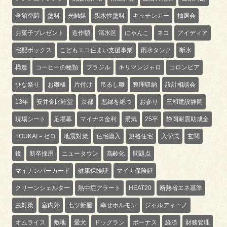
全館空調
塗料
光触媒
親水性塗料
キッチンカー
抽選会
お菓子プレゼント
造作額
清水区
にゃんこ
ネコ
アイディア
宅配ボックス
こどもエコ住まい支援事業
雨水タンク
断水
構造
コーヒーの種類
ブラジル
キリマンジャロ
コロンビア
ひな祭り
お雛様
片付け
吊るし雛
整理収納
設計相談会
13年
安井金比羅堂
京都
悪縁を絶つ
お参り
三和建設静岡
現場シート
足場幕
マイナス金利
景気
25卒
静岡耐震助成金
TOUKAI－ゼロ
地震対策
住宅購入
規格住宅
入学式
玄関
鏡
新卒採用
ニュータウン
高齢化
問題点
マイナンバーカード
健康保険証
マイナ保険証
クリーンシェルター
熱中症アラート
HEAT20
断熱省エネ基準
虫対策
室内外
七ツ新屋
幸せホルモン
ジャルディーノ
オムライス
敷地
愛犬
ドッグラン
ボーナス
経済
財務管理