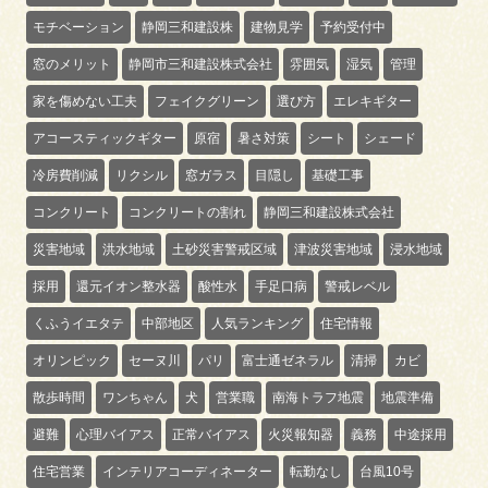
モチベーション
静岡三和建設株
建物見学
予約受付中
窓のメリット
静岡市三和建設株式会社
雰囲気
湿気
管理
家を傷めない工夫
フェイクグリーン
選び方
エレキギター
アコースティックギター
原宿
暑さ対策
シート
シェード
冷房費削減
リクシル
窓ガラス
目隠し
基礎工事
コンクリート
コンクリートの割れ
静岡三和建設株式会社
災害地域
洪水地域
土砂災害警戒区域
津波災害地域
浸水地域
採用
還元イオン整水器
酸性水
手足口病
警戒レベル
くふうイエタテ
中部地区
人気ランキング
住宅情報
オリンピック
セーヌ川
パリ
富士通ゼネラル
清掃
カビ
散歩時間
ワンちゃん
犬
営業職
南海トラフ地震
地震準備
避難
心理バイアス
正常バイアス
火災報知器
義務
中途採用
住宅営業
インテリアコーディネーター
転勤なし
台風10号