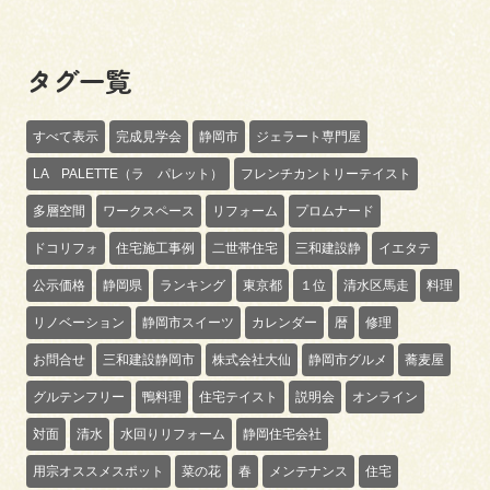
タグ一覧
すべて表示
完成見学会
静岡市
ジェラート専門屋
LA PALETTE（ラ パレット）
フレンチカントリーテイスト
多層空間
ワークスペース
リフォーム
プロムナード
ドコリフォ
住宅施工事例
二世帯住宅
三和建設静
イエタテ
公示価格
静岡県
ランキング
東京都
１位
清水区馬走
料理
リノベーション
静岡市スイーツ
カレンダー
暦
修理
お問合せ
三和建設静岡市
株式会社大仙
静岡市グルメ
蕎麦屋
グルテンフリー
鴨料理
住宅テイスト
説明会
オンライン
対面
清水
水回りリフォーム
静岡住宅会社
用宗オススメスポット
菜の花
春
メンテナンス
住宅