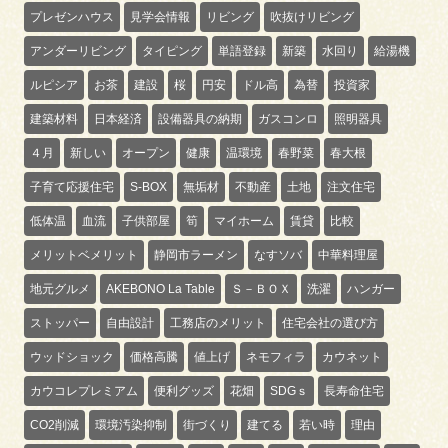
プレゼンハウス
見学会情報
リビング
吹抜けリビング
アンダーリビング
タイピング
単語登録
新築
水回り
給湯機
ルピシア
お茶
建設
桜
円安
ドル高
為替
投資家
建築材料
日本経済
設備器具の納期
ガスコンロ
照明器具
４月
新しい
オープン
健康
温環境
春野菜
春大根
子育て応援住宅
S-BOX
無垢材
不動産
土地
注文住宅
低体温
血流
子供部屋
筍
マイホーム
賃貸
比較
メリットベメリット
静岡市ラーメン
なすソバ
中華料理屋
地元グルメ
AKEBONO La Table
Ｓ－ＢＯＸ
洗濯
ハンガー
ストッパー
自由設計
工務店のメリット
住宅会社の選び方
ウッドショック
価格高騰
値上げ
ネモフィラ
カウネット
カウコレプレミアム
便利グッズ
花畑
SDGｓ
長寿命住宅
CO2削減
環境汚染抑制
街づくり
建てる
若い時
理由