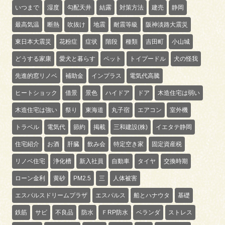
いつまで
湿度
勾配天井
結露
対策方法
建売
静岡
最高気温
断熱
吹抜け
地震
耐震等級
阪神淡路大震災
東日本大震災
花粉症
症状
階段
種類
吉田町
小山城
どうする家康
愛犬と暮らす
ペット
トイプードル
犬の怪我
先進的窓リノベ
補助金
インプラス
電気代高騰
ヒートショック
借景
景色
ハイドア
ドア
木造住宅は弱い
木造住宅は強い
祭り
東海道
丸子宿
エアコン
室外機
トラベル
電気代
節約
掲載
三和建設(株)
イエタテ静岡
住宅紹介
お酒
肝臓
飲み会
特定空き家
固定資産税
リノベ住宅
浄化槽
新入社員
自動車
タイヤ
交換時期
ローン金利
黄砂
PM2.5
三
人体被害
エスパルスドリームプラザ
エスパルス
船とハナウタ
基礎
鉄筋
サビ
不良品
防水
ＦRP防水
ベランダ
ストレス