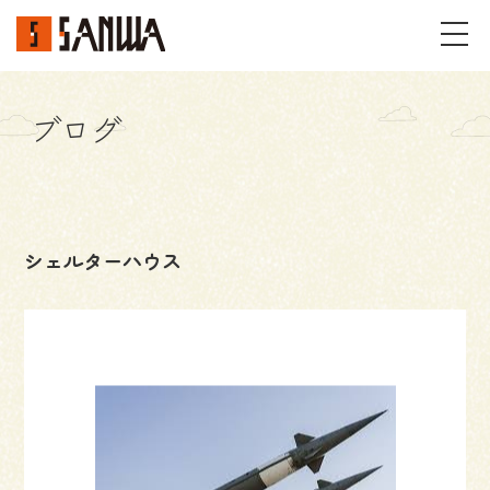
ブログ
イベント・見学会
不動産情報
シェルターハウス
事例
施工事例
パーツギャラリー
お客様の声
私たちのこと