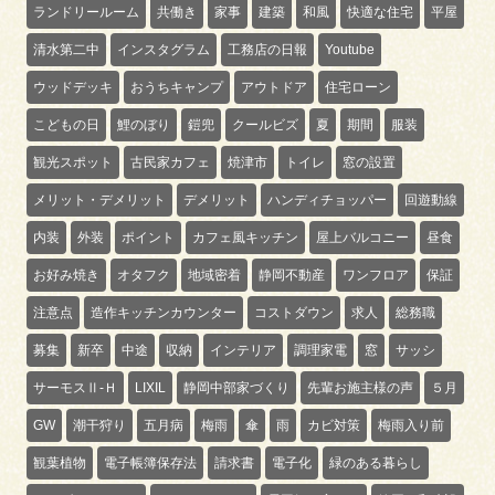
ランドリールーム
共働き
家事
建築
和風
快適な住宅
平屋
清水第二中
インスタグラム
工務店の日報
Youtube
ウッドデッキ
おうちキャンプ
アウトドア
住宅ローン
こどもの日
鯉のぼり
鎧兜
クールビズ
夏
期間
服装
観光スポット
古民家カフェ
焼津市
トイレ
窓の設置
メリット・デメリット
デメリット
ハンディチョッパー
回遊動線
内装
外装
ポイント
カフェ風キッチン
屋上バルコニー
昼食
お好み焼き
オタフク
地域密着
静岡不動産
ワンフロア
保証
注意点
造作キッチンカウンター
コストダウン
求人
総務職
募集
新卒
中途
収納
インテリア
調理家電
窓
サッシ
サーモスⅡ-Ｈ
LIXIL
静岡中部家づくり
先輩お施主様の声
５月
GW
潮干狩り
五月病
梅雨
傘
雨
カビ対策
梅雨入り前
観葉植物
電子帳簿保存法
請求書
電子化
緑のある暮らし