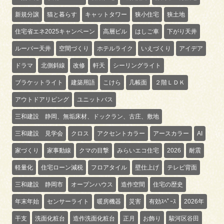
新規分譲
猫と暮らす
キャットタワー
狭小住宅
狭土地
住宅省エネ2025キャンペーン
高層ビル
はしご車
下がり天井
ルーバー天井
空間づくり
ホテルライク
いえづくり
アイデア
ドラマ
北側斜線
改修
軒天
シーリングライト
ブラケットライト
建築用語
こけら
几帳面
２階ＬＤＫ
アウトドアリビング
ユニットバス
三和建設 静岡、無垢床材、ドックラン、古庄、敷地
三和建設 見学会
クロス
アクセントカラー
アースカラー
AI
家づくり
家事動線
クマの目撃
みらいエコ住宅
2026
耐震
軽量化
住宅ローン減税
フロアタイル
壁仕上げ
テレビ背面
三和建設 静岡市
オープンハウス
造作空間
住宅の歴史
年末年始
センサーライト
暖房機器
災害
有効ｽﾍﾟｰｽ
2026年
干支
洗面化粧台
造作洗面化粧台
正月
お飾り
駿河区谷田