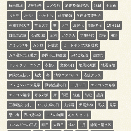
秋雨前線
避難勧告
コメ金額
消費者物価指数
縁日
十五夜
お月見
お供え
へそもち
耐震補強
学内企業説明会
英和学院大学
常葉大学
熊
クマ
温暖化
郵便料金
10月1日
自民党総裁
石破総裁
金利
ガクチカ
学生時代
面接
用語
グミッツｴル
カンロ
床暖房
ヒートポンプ式床暖房
ガス温水式床暖房
静岡市三和建設
webご祝儀
結婚式
ドライクリーニング
衣替え
文化の日
地震の死因
地震保険
保険の支払い
魅力
冬
清水エスパルス
応援グッズ
プレゼンハウス見学
勤労感謝の日
11月23日
エアコンの寿命
エアコン清掃
寒さ対策
床
部屋
強盗
防犯
護身
三和建設（株）
いい夫婦の日
夫婦岩
天照大神
高校
見学
思い出
夜の見学会
１人の時間
心のリセット
エネルギーの回復
晦日
大晦日
違い
1月
静岡市清水区