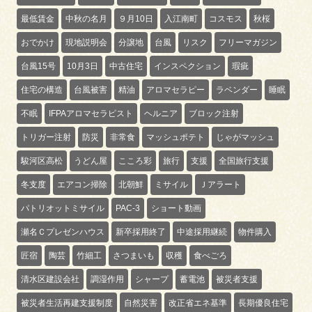
最低賃金
中秋の名月
９月10日
入江南町
コスモス
秋桜
おでかけ
現地説明会
分譲地
台風
リスク
フリーマガジン
台風15号
10月3日
中古住宅
インスペクション
瑕疵
住宅の構造
台風被害
精油
アロマセラピー
ラベンダー
睡眠
不眠
IFPAアロマセラピスト
ヘルニア
ブロック注射
トリガー注射
防災
非常食
マッシュポテト
じゃがマッシュ
駿河区高松
うどん屋
こころ彩
旅行
支援
全国旅行支援
冬支度
エアコン掃除
北朝鮮
ミサイル
Ｊアラート
パトリオットミサイル
PAC-3
ショート動画
瀬名Ｃプレゼンハウス
新卒採用終了
中途採用継続
物件購入
匠宿
陶芸
竹細工
さつまいも
収穫
食べごろ
清水区建設会社
調湿作用
シャープ
蓄電池
被災者支援
被災者生活再建支援制度
自然災害
改正省エネ基準
長期優良住宅