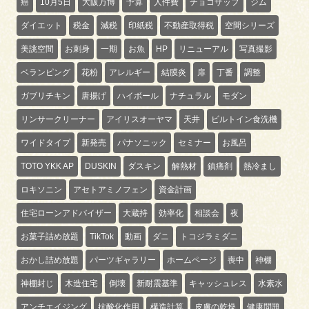
癌
10月5日
大阪万博
予算
人件費
チョコザップ
ジム
ダイエット
税金
減税
印紙税
不動産取得税
空間シリーズ
美誂空間
お刺身
一期
お魚
HP
リニューアル
写真撮影
ベランピング
花粉
アレルギー
結膜炎
扉
丁番
調整
ガブリチキン
唐揚げ
ハイボール
ナチュラル
モダン
リンサークリーナー
アイリスオーヤマ
天井
ビルトイン食洗機
ワイドタイプ
新発売
パナソニック
セミナー
お風呂
TOTO YKK AP
DUSKIN
ダスキン
解熱材
鎮痛剤
熱冷まし
ロキソニン
アセトアミノフェン
資金計画
住宅ローンアドバイザー
大蔵持
効率化
相談会
夜
お菓子詰め放題
TikTok
動画
ダニ
トコジラミダニ
おかし詰め放題
パーツギャラリー
ホームページ
喪中
神棚
神棚封じ
木造住宅
倒壊
新耐震基準
キャッシュレス
水素水
アンチエイジング
抗酸化作用
構造計算
皮膚の乾燥
健康問題