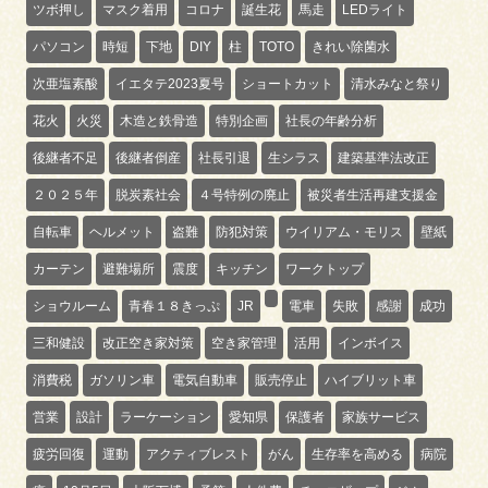
ツボ押し
マスク着用
コロナ
誕生花
馬走
LEDライト
パソコン
時短
下地
DIY
柱
TOTO
きれい除菌水
次亜塩素酸
イエタテ2023夏号
ショートカット
清水みなと祭り
花火
火災
木造と鉄骨造
特別企画
社長の年齢分析
後継者不足
後継者倒産
社長引退
生シラス
建築基準法改正
２０２５年
脱炭素社会
４号特例の廃止
被災者生活再建支援金
自転車
ヘルメット
盗難
防犯対策
ウイリアム・モリス
壁紙
カーテン
避難場所
震度
キッチン
ワークトップ
ショウルーム
青春１８きっぷ
JR
電車
失敗
感謝
成功
三和健設
改正空き家対策
空き家管理
活用
インボイス
消費税
ガソリン車
電気自動車
販売停止
ハイブリット車
営業
設計
ラーケーション
愛知県
保護者
家族サービス
疲労回復
運動
アクティブレスト
がん
生存率を高める
病院