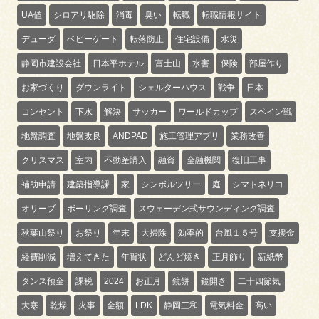
UA値
シロアリ駆除
消毒
臭い
転職
転職情報サイト
デューダ
ベビーゲート
転落防止
住宅設備
水災
静岡市建設会社
日本平ホテル
富士山
水害
保険
部屋作り
お家づくり
ダウンライト
シェルターハウス
戦争
日本
コンセント
下水
解決
サッカー
ワールドカップ
スペイン戦
地盤調査
地盤改良
ANDPAD
施工管理アプリ
業務改善
クリスマス
室内
不動産購入
融資
金融機関
復旧工事
補助申請
建築指導課
家
シンボルツリー
庭
シマトネリコ
オリーブ
ボーリング調査
スウェーデン式サウンディング調査
秋葉山祭り
お祭り
年末
大掃除
効率的
台風１５号
支援金
経費削減
増えてきた
年賀状
どんど焼き
正月飾り
新紙幣
タンス預金
課税
2024
お正月
鏡餅
鏡開き
二十四節気
大寒
乾燥
火事
金額
LDK
静岡三和
電気料金
高い