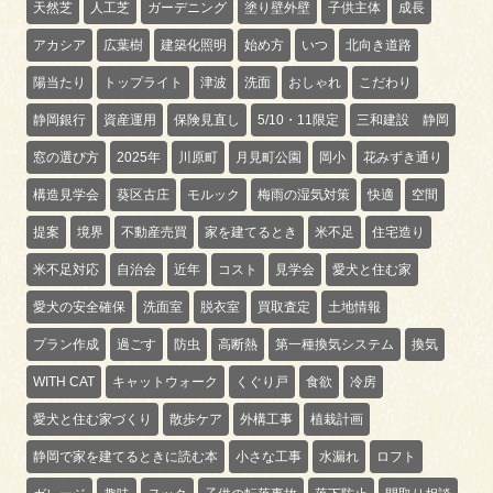
天然芝
人工芝
ガーデニング
塗り壁外壁
子供主体
成長
アカシア
広葉樹
建築化照明
始め方
いつ
北向き道路
陽当たり
トップライト
津波
洗面
おしゃれ
こだわり
静岡銀行
資産運用
保険見直し
5/10・11限定
三和建設 静岡
窓の選び方
2025年
川原町
月見町公園
岡小
花みずき通り
構造見学会
葵区古庄
モルック
梅雨の湿気対策
快適
空間
提案
境界
不動産売買
家を建てるとき
米不足
住宅造り
米不足対応
自治会
近年
コスト
見学会
愛犬と住む家
愛犬の安全確保
洗面室
脱衣室
買取査定
土地情報
プラン作成
過ごす
防虫
高断熱
第一種換気システム
換気
WITH CAT
キャットウォーク
くぐり戸
食欲
冷房
愛犬と住む家づくり
散歩ケア
外構工事
植栽計画
静岡で家を建てるときに読む本
小さな工事
水漏れ
ロフト