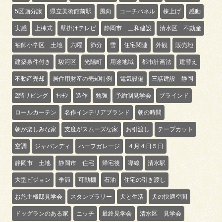
5区画分譲
県立美術館前駅
風向
コーチパネル
棟上げ
感動
実感
上棟式
壁掛けテレビ
静岡市 三和建設
清水区 不動産
袖師小学区 土地
六曜
節分
雪
住宅関連
外観
販売地
建築条件付き
駿河区
光陽町
用途地域
都市計画法
建替え
不動産売却
居住用財産の売却特例
電気設備
三話建設 静岡
2階リビング
ｷｯﾁﾝ
造作
勉強
予約制見学会
ブラインド
ロールカーテン
名作インテリアブランド
朝の時間
朝が楽しみな家
支度がスムーズな家
お引渡し
テープカット
空調
ジャパンディ
ハーフガレージ
４月４日５日
静岡市 土地
静岡市 住宅
帰宅後
導線
清水駅
大型ビジョン
季節
可動棚
石油
住宅の引き渡し
お施主様邸見学会
スタンプラリー
犬と生活
犬の快適空間
ドッグランのある家
ニッチ
最終見学会
清水区 見学会