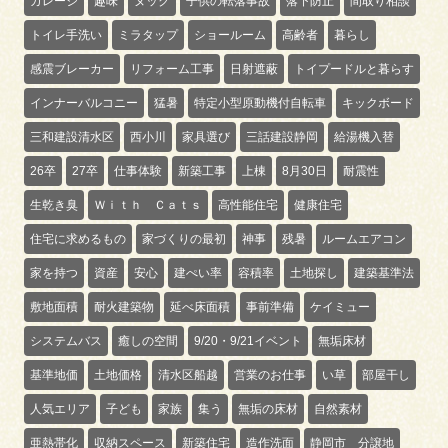
ガレージ
趣味
ヌック
子供の転落事故
落下防止
間取り相談
トイレ手洗い
ミラタップ
ショールーム
高齢者
暮らし
感震ブレーカー
リフォーム工事
日射遮蔽
トイプードルと暮らす
インナーバルコニー
猛暑
特定小型原動機付自転車
キックボード
三和建設清水区
西小川
家具選び
三話建設静岡
給湯機入替
26卒
27卒
仕事体験
新築工事
上棟
8月30日
耐震性
生乾き臭
Ｗｉｔｈ Ｃａｔｓ
高性能住宅
健康住宅
住宅に求めるもの
家づくりの最初
神事
残暑
ルームエアコン
家を持つ
資産
安心
建ぺい率
容積率
土地探し
建築基準法
敷地面積
耐火建築物
延べ床面積
事前準備
ケイミュー
システムバス
癒しの空間
9/20・9/21イベント
無垢床材
基準地価
土地価格
清水区船越
営業のお仕事
い草
部屋干し
人気エリア
子ども
家族
集う
無垢の床材
自然素材
亜熱帯化
収納スペース
新築住宅
造作洗面
静岡市 分譲地