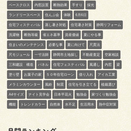
ベースクロス
内窓設置
断熱効果
手すり
採光
ランドリースペース
住んぷ会
体験
6月6日
住宅フィスティバル
蒸し暑さ対処
住宅暑さ対策
静岡リフォーム
洗濯物
断熱等級
省エネ基準
資産価値
夏にやる事
住まいのメンテナンス
必要な事
夏に向けて
尺貫法
尺モジュール
一寸法師
静岡市土地探し
不動産査定
空家相談
三和建設 構造
パネル
住宅フェスティバル
風通し
内窓
梁
塗り壁
お菓子の家
５０年住宅ローン
借り入れ
アイカ工業
メラミンカウンター
風鈴
制震
住宅を引き立てる
植栽選び
A4サイズ
ナイト見学会
日本平花火
勉強会
家づくり勉強会
機能
トレンドカラー
自然体
水不足
生活用水
熱中症対策
月間ランキング