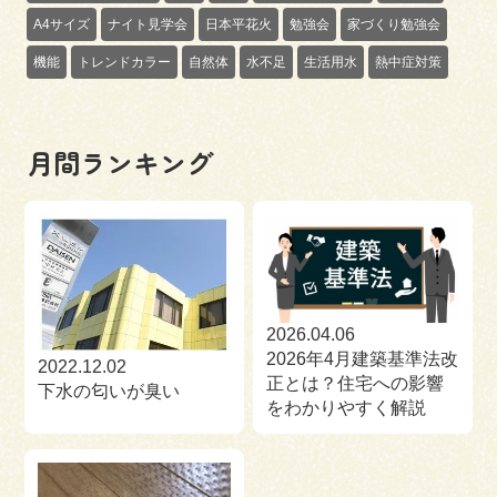
A4サイズ
ナイト見学会
日本平花火
勉強会
家づくり勉強会
機能
トレンドカラー
自然体
水不足
生活用水
熱中症対策
月間ランキング
2026.04.06
2026年4月建築基準法改
2022.12.02
正とは？住宅への影響
下水の匂いが臭い
をわかりやすく解説