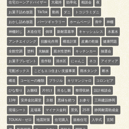
住宅ローンアドバイザー
大蔵持
効率化
相談会
夜
お菓子詰め放題
TikTok
動画
ダニ
トコジラミダニ
おかし詰め放題
パーツギャラリー
ホームページ
喪中
神棚
神棚封じ
木造住宅
倒壊
新耐震基準
キャッシュレス
水素水
アンチエイジング
抗酸化作用
構造計算
皮膚の乾燥
健康問題
全館空調
塗料
光触媒
親水性塗料
キッチンカー
抽選会
お菓子プレゼント
造作額
清水区
にゃんこ
ネコ
アイディア
宅配ボックス
こどもエコ住まい支援事業
雨水タンク
断水
構造
コーヒーの種類
ブラジル
キリマンジャロ
コロンビア
ひな祭り
お雛様
片付け
吊るし雛
整理収納
設計相談会
13年
安井金比羅堂
京都
悪縁を絶つ
お参り
三和建設静岡
現場シート
足場幕
マイナス金利
景気
25卒
静岡耐震助成金
TOUKAI－ゼロ
地震対策
住宅購入
規格住宅
入学式
玄関