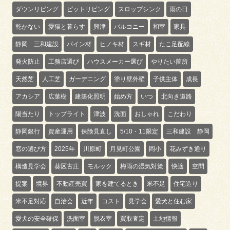
ダウンリビング
ピットリビング
スロップシンク
雨の日
乾かない
愛猫と暮らす
興津
バルコニー
和室
家具
静岡 三和建設
パイン材
ヒノキ材
スギ材
たこ足配線
発火防止
工務店選び
ハウスメーカー選び
やりたい箇所
天然芝
人工芝
ガーデニング
塗り壁外壁
子供主体
成長
アカシア
広葉樹
建築化照明
始め方
いつ
北向き道路
陽当たり
トップライト
津波
洗面
おしゃれ
こだわり
静岡銀行
資産運用
保険見直し
5/10・11限定
三和建設 静岡
窓の選び方
2025年
川原町
月見町公園
岡小
花みずき通り
構造見学会
葵区古庄
モルック
梅雨の湿気対策
快適
空間
提案
境界
不動産売買
家を建てるとき
米不足
住宅造り
米不足対応
自治会
近年
コスト
見学会
愛犬と住む家
愛犬の安全確保
洗面室
脱衣室
買取査定
土地情報