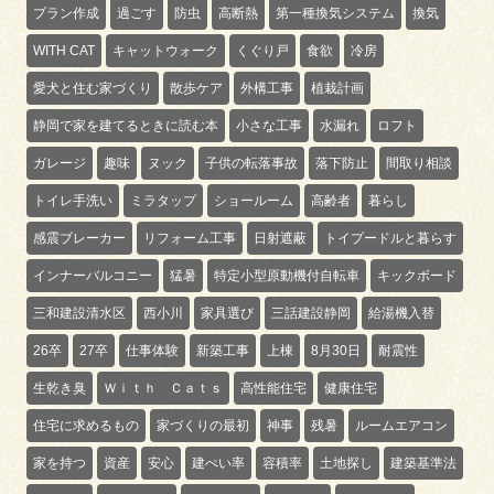
プラン作成
過ごす
防虫
高断熱
第一種換気システム
換気
WITH CAT
キャットウォーク
くぐり戸
食欲
冷房
愛犬と住む家づくり
散歩ケア
外構工事
植栽計画
静岡で家を建てるときに読む本
小さな工事
水漏れ
ロフト
ガレージ
趣味
ヌック
子供の転落事故
落下防止
間取り相談
トイレ手洗い
ミラタップ
ショールーム
高齢者
暮らし
感震ブレーカー
リフォーム工事
日射遮蔽
トイプードルと暮らす
インナーバルコニー
猛暑
特定小型原動機付自転車
キックボード
三和建設清水区
西小川
家具選び
三話建設静岡
給湯機入替
26卒
27卒
仕事体験
新築工事
上棟
8月30日
耐震性
生乾き臭
Ｗｉｔｈ Ｃａｔｓ
高性能住宅
健康住宅
住宅に求めるもの
家づくりの最初
神事
残暑
ルームエアコン
家を持つ
資産
安心
建ぺい率
容積率
土地探し
建築基準法