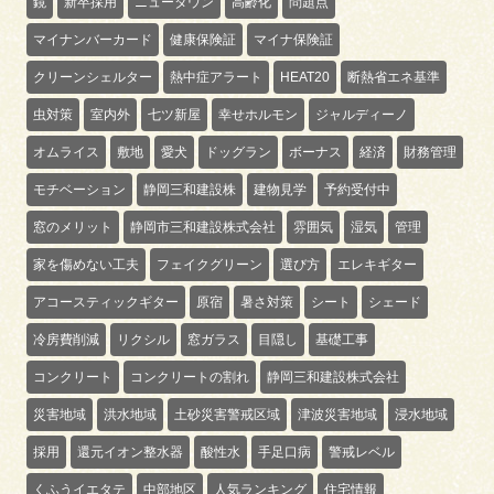
鏡
新卒採用
ニュータウン
高齢化
問題点
マイナンバーカード
健康保険証
マイナ保険証
クリーンシェルター
熱中症アラート
HEAT20
断熱省エネ基準
虫対策
室内外
七ツ新屋
幸せホルモン
ジャルディーノ
オムライス
敷地
愛犬
ドッグラン
ボーナス
経済
財務管理
モチベーション
静岡三和建設株
建物見学
予約受付中
窓のメリット
静岡市三和建設株式会社
雰囲気
湿気
管理
家を傷めない工夫
フェイクグリーン
選び方
エレキギター
アコースティックギター
原宿
暑さ対策
シート
シェード
冷房費削減
リクシル
窓ガラス
目隠し
基礎工事
コンクリート
コンクリートの割れ
静岡三和建設株式会社
災害地域
洪水地域
土砂災害警戒区域
津波災害地域
浸水地域
採用
還元イオン整水器
酸性水
手足口病
警戒レベル
くふうイエタテ
中部地区
人気ランキング
住宅情報