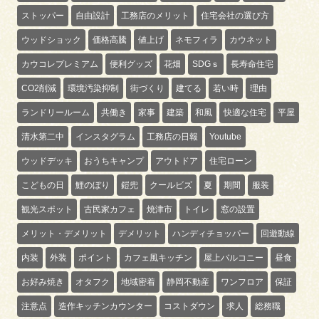
ストッパー
自由設計
工務店のメリット
住宅会社の選び方
ウッドショック
価格高騰
値上げ
ネモフィラ
カウネット
カウコレプレミアム
便利グッズ
花畑
SDGｓ
長寿命住宅
CO2削減
環境汚染抑制
街づくり
建てる
若い時
理由
ランドリールーム
共働き
家事
建築
和風
快適な住宅
平屋
清水第二中
インスタグラム
工務店の日報
Youtube
ウッドデッキ
おうちキャンプ
アウトドア
住宅ローン
こどもの日
鯉のぼり
鎧兜
クールビズ
夏
期間
服装
観光スポット
古民家カフェ
焼津市
トイレ
窓の設置
メリット・デメリット
デメリット
ハンディチョッパー
回遊動線
内装
外装
ポイント
カフェ風キッチン
屋上バルコニー
昼食
お好み焼き
オタフク
地域密着
静岡不動産
ワンフロア
保証
注意点
造作キッチンカウンター
コストダウン
求人
総務職