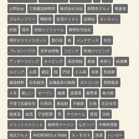
お問合せ
三和建設静岡市
株式会社大仙
静岡市グルメ
蕎麦屋
グルテンフリー
鴨料理
住宅テイスト
説明会
オンライン
対面
清水
水回りリフォーム
静岡住宅会社
用宗オススメスポット
菜の花
春
メンテナンス
住宅
プレゼンハウス
見学会情報
リビング
吹抜けリビング
アンダーリビング
タイピング
単語登録
新築
水回り
給湯機
ルピシア
お茶
建設
桜
円安
ドル高
為替
投資家
建築材料
日本経済
設備器具の納期
ガスコンロ
照明器具
４月
新しい
オープン
健康
温環境
春野菜
春大根
子育て応援住宅
S-BOX
無垢材
不動産
土地
注文住宅
低体温
血流
子供部屋
筍
マイホーム
賃貸
比較
メリットベメリット
静岡市ラーメン
なすソバ
中華料理屋
地元グルメ
AKEBONO La Table
Ｓ－ＢＯＸ
洗濯
ハンガー