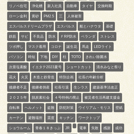
リノベ住宅
浄化槽
新入社員
自動車
タイヤ
交換時期
ローン金利
黄砂
PM2.5
三
人体被害
エスパルスドリームプラザ
エスパルス
船とハナウタ
基礎
鉄筋
サビ
不良品
防水
ＦRP防水
ベランダ
ストレス
ツボ押し
マスク着用
コロナ
誕生花
馬走
LEDライト
パソコン
時短
下地
DIY
柱
TOTO
きれい除菌水
次亜塩素酸
イエタテ2023夏号
ショートカット
清水みなと祭り
花火
火災
木造と鉄骨造
特別企画
社長の年齢分析
後継者不足
後継者倒産
社長引退
生シラス
建築基準法改正
２０２５年
脱炭素社会
４号特例の廃止
被災者生活再建支援金
自転車
ヘルメット
盗難
防犯対策
ウイリアム・モリス
壁紙
カーテン
避難場所
震度
キッチン
ワークトップ
ショウルーム
青春１８きっぷ
JR
電車
失敗
感謝
成功