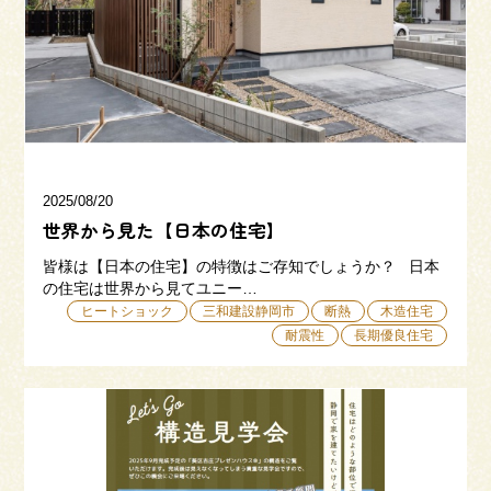
三和建設の強み
リフォーム
会社概要
採用情報
2025/08/20
世界から見た【日本の住宅】
皆様は【日本の住宅】の特徴はご存知でしょうか？ 日本
の住宅は世界から見てユニー…
ヒートショック
三和建設静岡市
断熱
木造住宅
耐震性
長期優良住宅
054-365-3838
受付時間／平日9:00 - 18:00
土日9:00 - 16:00