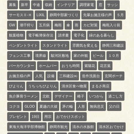
募集
新卒
中途
収納
インテリア
調理家電
窓
サッシ
サーモスⅡ-Ｈ
LIXIL
静岡中部家づくり
先輩お施主様の声
５月
GW
潮干狩り
五月病
梅雨
傘
雨
カビ対策
梅雨入り前
観葉植物
電子帳簿保存法
請求書
電子化
緑のある暮らし
ペンダントライト
スタンドライト
雰囲気を変える
静岡三和建設
フェンス工事
境界線
駿河区敷地
家の外観
ビール
１０月
バーカウンター
ホームバー
おうち時間
紫陽花
花言葉
お施主様の声
人気
設備
三和建設㈱
造作洗面台
玄関ポーチ
ぴよりん
うちっちぴよりん
清水区食べ物屋
まるさ商店
魚介豚骨ラーメン
北欧
デザイナー
椅子
いつから
過ごし方
コクヨ
GLOO
夏越の大祓
茅の輪
人形
無病息災
父の日
プレゼント
19日
用宗
おでかけスポット
東海大海洋学部博物館
静岡市観光
清水の水族館
清水区おでかけ