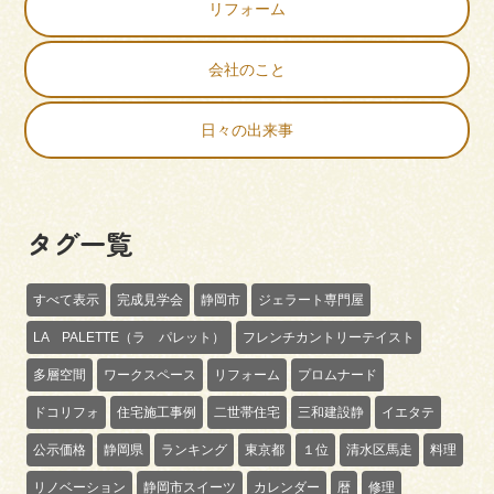
リフォーム
会社のこと
日々の出来事
タグ一覧
すべて表示
完成見学会
静岡市
ジェラート専門屋
LA PALETTE（ラ パレット）
フレンチカントリーテイスト
多層空間
ワークスペース
リフォーム
プロムナード
ドコリフォ
住宅施工事例
二世帯住宅
三和建設静
イエタテ
公示価格
静岡県
ランキング
東京都
１位
清水区馬走
料理
リノベーション
静岡市スイーツ
カレンダー
暦
修理