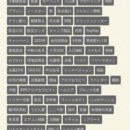
不動産投資
投資
カーペット
ゴム跡
フローリング
掃除
アラジン
トースタ―
秋
吹き抜け
スケルトン階段
チラシ配り
模様替え
空き家
問題
スリットシャッター
防災の日
防災グッズ
キャンプ用品
代用
PayPay
キャンペーン
2023卒
会社説明会
9月病
季節変わり目
最低賃金
中秋の名月
９月10日
入江南町
コスモス
秋桜
おでかけ
現地説明会
分譲地
台風
リスク
フリーマガジン
台風15号
10月3日
中古住宅
インスペクション
瑕疵
住宅の構造
台風被害
精油
アロマセラピー
ラベンダー
睡眠
不眠
IFPAアロマセラピスト
ヘルニア
ブロック注射
トリガー注射
防災
非常食
マッシュポテト
じゃがマッシュ
駿河区高松
うどん屋
こころ彩
旅行
支援
全国旅行支援
冬支度
エアコン掃除
北朝鮮
ミサイル
Ｊアラート
パトリオットミサイル
PAC-3
ショート動画