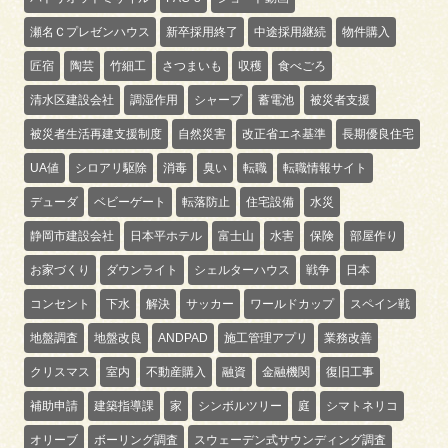
瀬名Ｃプレゼンハウス
新卒採用終了
中途採用継続
物件購入
匠宿
陶芸
竹細工
さつまいも
収穫
食べごろ
清水区建設会社
調湿作用
シャープ
蓄電池
被災者支援
被災者生活再建支援制度
自然災害
改正省エネ基準
長期優良住宅
UA値
シロアリ駆除
消毒
臭い
転職
転職情報サイト
デューダ
ベビーゲート
転落防止
住宅設備
水災
静岡市建設会社
日本平ホテル
富士山
水害
保険
部屋作り
お家づくり
ダウンライト
シェルターハウス
戦争
日本
コンセント
下水
解決
サッカー
ワールドカップ
スペイン戦
地盤調査
地盤改良
ANDPAD
施工管理アプリ
業務改善
クリスマス
室内
不動産購入
融資
金融機関
復旧工事
補助申請
建築指導課
家
シンボルツリー
庭
シマトネリコ
オリーブ
ボーリング調査
スウェーデン式サウンディング調査