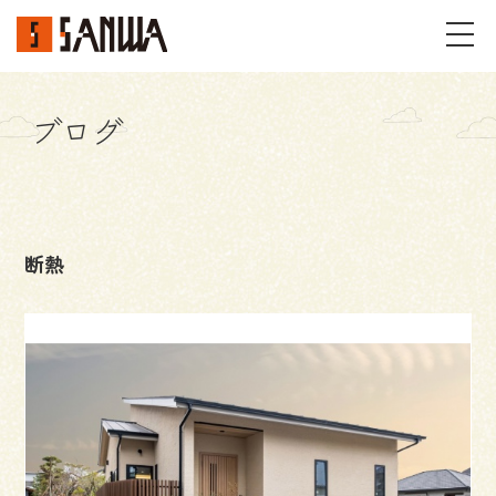
ブログ
イベント・見学会
不動産情報
断熱
事例
施工事例
パーツギャラリー
お客様の声
私たちのこと