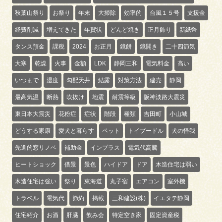
秋葉山祭り
お祭り
年末
大掃除
効率的
台風１５号
支援金
経費削減
増えてきた
年賀状
どんど焼き
正月飾り
新紙幣
タンス預金
課税
2024
お正月
鏡餅
鏡開き
二十四節気
大寒
乾燥
火事
金額
LDK
静岡三和
電気料金
高い
いつまで
湿度
勾配天井
結露
対策方法
建売
静岡
最高気温
断熱
吹抜け
地震
耐震等級
阪神淡路大震災
東日本大震災
花粉症
症状
階段
種類
吉田町
小山城
どうする家康
愛犬と暮らす
ペット
トイプードル
犬の怪我
先進的窓リノベ
補助金
インプラス
電気代高騰
ヒートショック
借景
景色
ハイドア
ドア
木造住宅は弱い
木造住宅は強い
祭り
東海道
丸子宿
エアコン
室外機
トラベル
電気代
節約
掲載
三和建設(株)
イエタテ静岡
住宅紹介
お酒
肝臓
飲み会
特定空き家
固定資産税