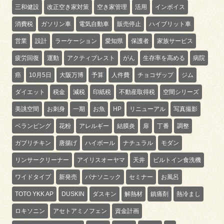
三和健設
改正空き家対策
空き家管理
活用
インボイス
消費税
ガソリン車
電気自動車
販売停止
ハイブリット車
営業
設計
ラーケーション
愛知県
保護者
家族サービス
疲労回復
運動
アクティブレスト
がん
生存率を高める
病院
癌
10月5日
大阪万博
予算
人件費
チョコザップ
ジム
ダイエット
税金
減税
印紙税
不動産取得税
空間シリーズ
美誂空間
お刺身
一期
お魚
HP
リニューアル
写真撮影
ベランピング
花粉
アレルギー
結膜炎
扉
丁番
調整
ガブリチキン
唐揚げ
ハイボール
ナチュラル
モダン
リンサークリーナー
アイリスオーヤマ
天井
ビルトイン食洗機
ワイドタイプ
新発売
パナソニック
セミナー
お風呂
TOTO YKK AP
DUSKIN
ダスキン
解熱材
鎮痛剤
熱冷まし
ロキソニン
アセトアミノフェン
資金計画