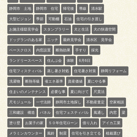
静岡市 土地
静岡市 住宅
帰宅後
導線
清水駅
大型ビジョン
季節
可動棚
石油
住宅の引き渡し
お施主様邸見学会
スタンプラリー
犬と生活
犬の快適空間
ドッグランのある家
ニッチ
最終見学会
清水区 見学会
ベースクロス
内窓設置
断熱効果
手すり
採光
ランドリースペース
住んぷ会
体験
6月6日
住宅フィスティバル
蒸し暑さ対処
住宅暑さ対策
静岡リフォーム
洗濯物
断熱等級
省エネ基準
資産価値
夏にやる事
住まいのメンテナンス
必要な事
夏に向けて
尺貫法
尺モジュール
一寸法師
静岡市土地探し
不動産査定
空家相談
三和建設 構造
パネル
住宅フェスティバル
風通し
内窓
梁
塗り壁
お菓子の家
５０年住宅ローン
借り入れ
アイカ工業
メラミンカウンター
風鈴
制震
住宅を引き立てる
植栽選び