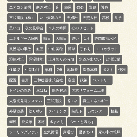
エアコン清掃
寒さ対策
床
部屋
強盗
防犯
護身
三和建設（株）
いい夫婦の日
夫婦岩
天照大神
高校
見学
思い出
夜の見学会
１人の時間
心のリセット
エネルギーの回復
晦日
大晦日
違い
1月
静岡市清水区
風呂場の事故
血圧
中山美穂
簡単
手作り
エコカラット
湿気対策
調湿性能
正月飾りの時期
水道が出ない
給湯設備
住環境
生活動線
家相
2/9
地鎮祭
造作本棚
ポスト
便利
配置
書斎
三和建設株式会社
寝室
政策
パントリー
トイレの悩み
尿はね
悩み解消
内窓リフォーム工事
太陽光発電システム
三和建設
省エネ
再生エネルギー
外壁塗装
塗り替え
タイミング
階段下
カウンター
植栽
樹種
愛犬家
床材
水まわり
ペットと暮らす
シーリングファン
空気循環
床選び
足ざわり
家の中の乾燥