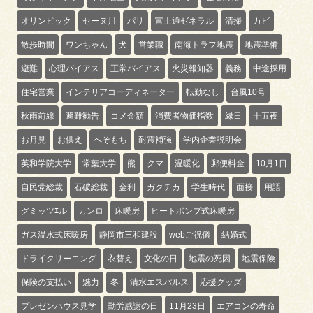
オリンピック
セーヌ川
パリ
富士通ゼネラル
清掃
カビ
散歩時間
ワンちゃん
犬
営業職
南海トラフ地震
地震準備
避難
心理バイアス
正常バイアス
火災報知器
義務
中途採用
住宅営業
インテリアコーディネーター
転勤なし
台風10号
秋雨前線
避難勧告
コメ金額
消費者物価指数
縁日
十五夜
お月見
お供え
へそもち
耐震補強
学内企業説明会
英和学院大学
常葉大学
熊
クマ
温暖化
郵便料金
10月1日
自民党総裁
石破総裁
金利
ガクチカ
学生時代
面接
用語
グミッツｴル
カンロ
床暖房
ヒートポンプ式床暖房
ガス温水式床暖房
静岡市三和建設
webご祝儀
結婚式
ドライクリーニング
衣替え
文化の日
地震の死因
地震保険
保険の支払い
魅力
冬
清水エスパルス
応援グッズ
プレゼンハウス見学
勤労感謝の日
11月23日
エアコンの寿命