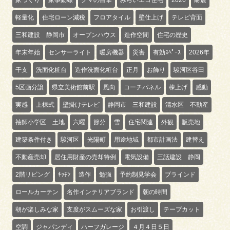
家づくり
家事動線
クマの目撃
みらいエコ住宅
2026
耐震
軽量化
住宅ローン減税
フロアタイル
壁仕上げ
テレビ背面
三和建設 静岡市
オープンハウス
造作空間
住宅の歴史
年末年始
センサーライト
暖房機器
災害
有効ｽﾍﾟｰｽ
2026年
干支
洗面化粧台
造作洗面化粧台
正月
お飾り
駿河区谷田
5区画分譲
県立美術館前駅
風向
コーチパネル
棟上げ
感動
実感
上棟式
壁掛けテレビ
静岡市 三和建設
清水区 不動産
袖師小学区 土地
六曜
節分
雪
住宅関連
外観
販売地
建築条件付き
駿河区
光陽町
用途地域
都市計画法
建替え
不動産売却
居住用財産の売却特例
電気設備
三話建設 静岡
2階リビング
ｷｯﾁﾝ
造作
勉強
予約制見学会
ブラインド
ロールカーテン
名作インテリアブランド
朝の時間
朝が楽しみな家
支度がスムーズな家
お引渡し
テープカット
空調
ジャパンディ
ハーフガレージ
４月４日５日