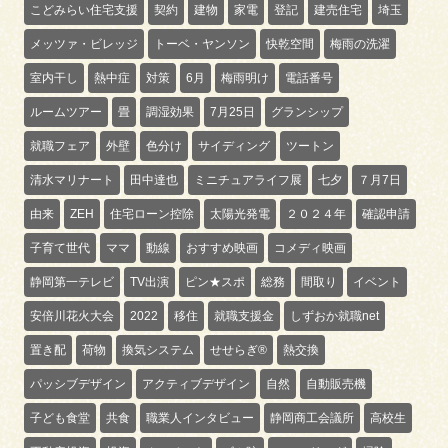
こどみらい住宅支援
契約
建物
家電
登記
建売住宅
埼玉
メッツァ・ビレッジ
トーベ・ヤンソン
快乾空間
梅雨の洗濯
室内干し
熱中症
対策
6月
梅雨明け
電話番号
ルームツアー
畳
調湿効果
7月25日
グランシップ
就職フェア
外壁
色分け
サイディング
ツートン
清水マリナート
田中達也
ミニチュアライフ展
七夕
７月7日
由来
ZEH
住宅ローン控除
太陽光発電
２０２４年
確認申請
子育て世代
ママ
動線
おすすめ映画
コメディ映画
静岡第一テレビ
TV出演
ピン★スポ
総務
間取り
イベント
安倍川花火大会
2022
移住
就職支援金
しずおか就職net
置き配
荷物
換気システム
せせらぎ®
熱交換
パッシブデザイン
アクティブデザイン
自然
自動販売機
子ども食堂
共食
職業人インタビュー
静岡商工会議所
高校生