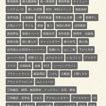
敷地面積
耐火建築物
延べ床面積
事前準備
ケイミュー
システムバス
癒しの空間
9/20・9/21イベント
無垢床材
基準地価
土地価格
清水区船越
営業のお仕事
い草
部屋干し
人気エリア
子ども
家族
集う
無垢の床材
自然素材
亜熱帯化
収納スペース
新築住宅
造作洗面
静岡市 分譲地
新規分譲
猫と暮らす
キャットタワー
狭小住宅
狭土地
住宅省エネ2025キャンペーン
高層ビル
はしご車
下がり天井
ルーバー天井
空間づくり
ホテルライク
いえづくり
アイデア
ドラマ
北側斜線
改修
軒天
シーリングライト
ブラケットライト
建築用語
こけら
几帳面
２階ＬＤＫ
アウトドアリビング
ユニットバス
三和建設 静岡、無垢床材、ドックラン、古庄、敷地
三和建設 見学会
クロス
アクセントカラー
アースカラー
AI